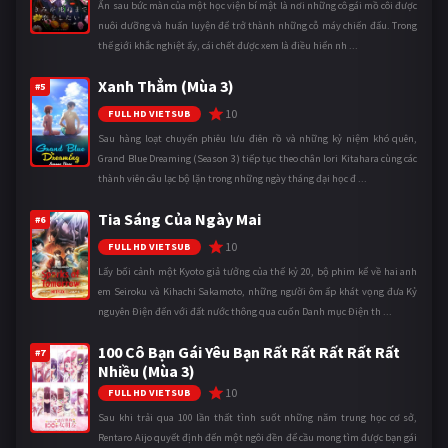
Ẩn sau bức màn của một học viện bí mật là nơi những cô gái mồ côi được
nuôi dưỡng và huấn luyện để trở thành những cỗ máy chiến đấu. Trong
thế giới khắc nghiệt ấy, cái chết được xem là điều hiển nh ...
Xanh Thẳm (Mùa 3)
#5
10
FULL HD VIETSUB
Sau hàng loạt chuyến phiêu lưu điên rồ và những kỷ niệm khó quên,
Grand Blue Dreaming (Season 3) tiếp tục theo chân Iori Kitahara cùng các
thành viên câu lạc bộ lặn trong những ngày tháng đại học đ ...
Tia Sáng Của Ngày Mai
#6
10
FULL HD VIETSUB
Lấy bối cảnh một Kyoto giả tưởng của thế kỷ 20, bộ phim kể về hai anh
em Seiroku và Kihachi Sakamoto, những người ôm ấp khát vọng đưa Kỷ
nguyên Điện đến với đất nước thông qua cuốn Danh mục Điện th ...
100 Cô Bạn Gái Yêu Bạn Rất Rất Rất Rất Rất
#7
Nhiều (Mùa 3)
10
FULL HD VIETSUB
Sau khi trải qua 100 lần thất tình suốt những năm trung học cơ sở,
Rentaro Aijo quyết định đến một ngôi đền để cầu mong tìm được bạn gái