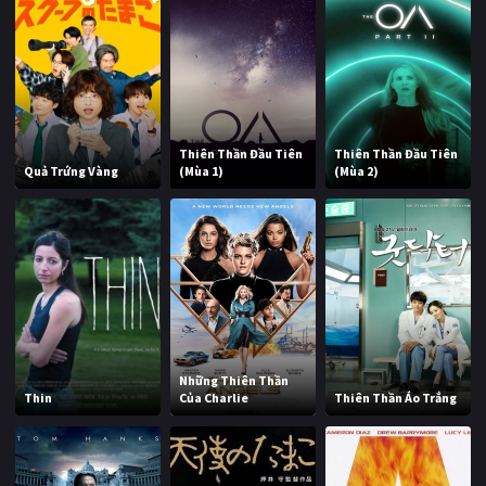
Thiên Thần Đầu Tiên
Thiên Thần Đầu Tiên
Quả Trứng Vàng
(Mùa 1)
(Mùa 2)
Những Thiên Thần
Thin
Của Charlie
Thiên Thần Áo Trắng