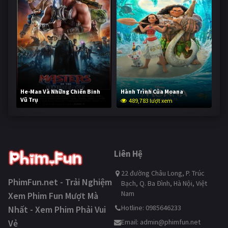
He-Man Và Những Chiến Binh
Hành Trình Của Moana
Vũ Trụ
489,783 lượt xem
238,283 lượt xem
Liên Hệ
22 đường Châu Long, P. Trúc
PhimFun.net - Trải Nghiệm
Bạch, Q. Ba Đình, Hà Nội, Việt
Nam
Xem Phim Fun Mượt Mà
Hotline: 0985646233
Nhất - Xem Phim Phải Vui
Vẻ
Email:
admin@phimfun.net