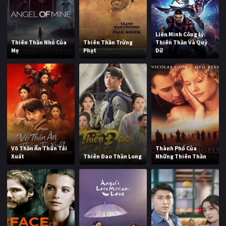
Liên Minh Công Lý:
Thiên Thần Nhỏ Của
Thiên Thần Trừng
Thiên Thần Và Quỷ
Mẹ
Phạt
Dữ
Võ Thần Ẩn Thân Tái
Thành Phố Của
Xuất
Thiên Đao Thần Long
Những Thiên Thần