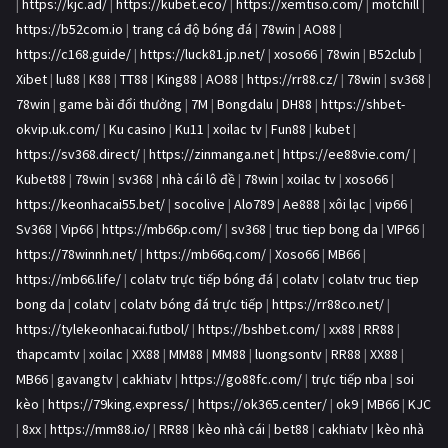
|
https://kjc.ad/
|
https://kubet.eco/
|
https://xemtiso.com/
|
motchill
|
https://b52com.io
|
trang cá độ bóng đá
|
78win
|
AO88
|
https://c168.guide/
|
https://luck81.jp.net/
|
xoso66
|
78win
|
B52club
|
Xibet
|
lu88
|
K88
|
TT88
|
King88
|
AO88
|
https://rr88.cz/
|
78win
|
sv368
|
78win
|
game bài đổi thưởng
|
7M
|
Bongdalu
|
DH88
|
https://shbet-
okvip.uk.com/
|
Ku casino
|
Ku11
|
xoilac tv
|
Fun88
|
kubet
|
https://sv368.direct/
|
https://zinmanga.net
|
https://ee88vie.com/
|
Kubet88
|
78win
|
sv368
|
nhà cái lô đề
|
78win
|
xoilac tv
|
xoso66
|
https://keonhacai55.bet/
|
socolive
|
Alo789
|
Ae888
|
xôi lạc
|
vip66
|
Sv368
|
Vip66
|
https://mb66p.com/
|
sv368
|
truc tiep bong da
|
VIP66
|
https://78winnh.net/
|
https://mb66q.com/
|
Xoso66
|
MB66
|
https://mb66.life/
|
colatv trực tiếp bóng đá
|
colatv
|
colatv truc tiep
bong da
|
colatv
|
colatv bóng đá trực tiếp
|
https://rr88co.net/
|
https://tylekeonhacai.futbol/
|
https://bshbet.com/
|
xx88
|
RR88
|
thapcamtv
|
xoilac
|
XX88
|
MM88
|
MM88
|
luongsontv
|
RR88
|
XX88
|
MB66
|
gavangtv
|
cakhiatv
|
https://go88fc.com/
|
trực tiếp nba
|
soi
kèo
|
https://79king.express/
|
https://ok365.center/
|
ok9
|
MB66
|
KJC
|
8xx
|
https://mm88.io/
|
RR88
|
kèo nhà cái
|
bet88
|
cakhiatv
|
kèo nhà