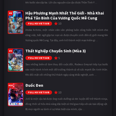
khi bước vào cấp ba. Lời cầu nguyện của cậu được Thần Tình Y ...
Hậu Phương Mạnh Nhất Thế Giới - Nhà Khai
#8
Phá Tân Binh Của Vương Quốc Mê Cung
10
FULL HD VIETSUB
Atobe Arihito, một nhân viên văn phòng luôn cống hiến hết mình cho
công việc, bất ngờ gặp tai nạn và được chuyển sinh đến dị giới mang tên
Vương quốc Mê Cung. Tại đây, anh trở thành một mạo hiểm gi ...
Thất Nghiệp Chuyển Sinh (Mùa 3)
#9
5
FULL HD VIETSUB
Sau những biến cố làm thay đổi cuộc đời, Rudeus Greyrat tiếp tục bước
vào một hành trình mới để trưởng thành cả về sức mạnh lẫn tinh thần.
Khi đối mặt với những thử thách ngày càng khắc nghiệt, anh ...
Đuốc Đen
#10
10
FULL HD VIETSUB
Jirô là một cậu bé được ông nuôi dưỡng và rèn luyện để trở thành ninja,
đồng thời sở hữu khả năng đặc biệt có thể giao tiếp với các loài động vật.
Bị mọi người xa lánh vì sự khác biệt của mình, cậu ...