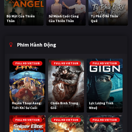
Bộ Mặt Của Thiên
Sứ Mệnh Cuối Cùng
Tỷ Phú Ở Rể Thôn
Thần
Của Thiên Thần
Quê
Phim Hành Động
FULL HD VIETSUB
FULL HD VIETSUB
FULL HD VIETSUB
Huyền Thoại Aang:
Chiến Binh Trong
Lực Lượng Tinh
Tiết Khí Sư Cuối
Gió
Nhuệ
Cùng
FULL HD VIETSUB
FULL HD VIETSUB
FULL HD VIETSUB