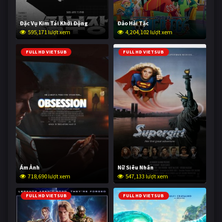
Đặc Vụ Kim Tái Khởi Động
Đảo Hải Tặc
595,171 lượt xem
4,204,102 lượt xem
FULL HD VIETSUB
FULL HD VIETSUB
Ám Ảnh
Nữ Siêu Nhân
718,690 lượt xem
547,133 lượt xem
FULL HD VIETSUB
FULL HD VIETSUB