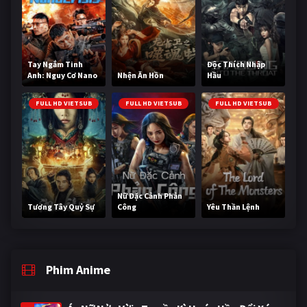
Tay Ngắm Tinh
Độc Thích Nhập
Anh: Nguy Cơ Nano
Nhện Ăn Hồn
Hầu
FULL HD VIETSUB
FULL HD VIETSUB
FULL HD VIETSUB
Nữ Đặc Cảnh Phản
Tương Tây Quỷ Sự
Công
Yêu Thần Lệnh
Phim Anime