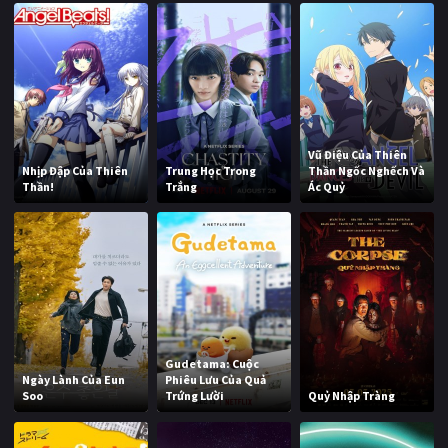
Vũ Điệu Của Thiên
Nhịp Đập Của Thiên
Trung Học Trong
Thần Ngốc Nghếch Và
Thần!
Trắng
Ác Quỷ
Gudetama: Cuộc
Ngày Lành Của Eun
Phiêu Lưu Của Quả
Soo
Trứng Lười
Quỷ Nhập Tràng