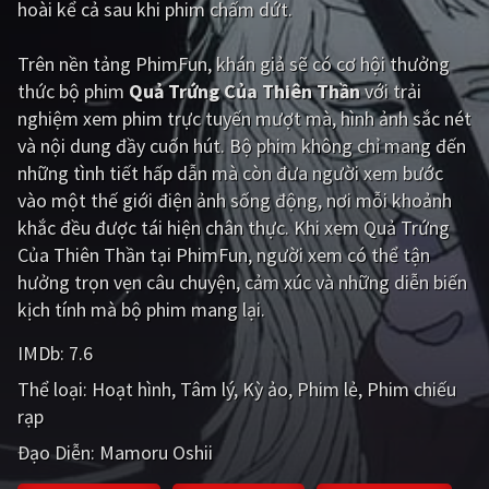
hoài kể cả sau khi phim chấm dứt.
Giật gân
Gia đình
Trên nền tảng
PhimFun
, khán giả sẽ có cơ hội thưởng
Bí ẩn
Lịch sử
thức bộ phim
Quả Trứng Của Thiên Thần
với trải
nghiệm xem phim trực tuyến mượt mà, hình ảnh sắc nét
Viễn Tây
Tiểu sử
và nội dung đầy cuốn hút. Bộ phim không chỉ mang đến
GameShow
DramaTV
những tình tiết hấp dẫn mà còn đưa người xem bước
vào một thế giới điện ảnh sống động, nơi mỗi khoảnh
QUỐC GIA
khắc đều được tái hiện chân thực. Khi xem Quả Trứng
Của Thiên Thần tại PhimFun, người xem có thể tận
Âu - Mỹ
Trung Quốc - Hồng Kông
hưởng trọn vẹn câu chuyện, cảm xúc và những diễn biến
kịch tính mà bộ phim mang lại.
Hàn Quốc
Nhật Bản
IMDb:
7.6
Ấn Độ
Việt Nam
Thể loại:
Hoạt hình
Tâm lý
Kỳ ảo
Phim lẻ
Phim chiếu
Tổng hợp
rạp
Đạo Diễn:
Mamoru Oshii
CẬP NHẬT