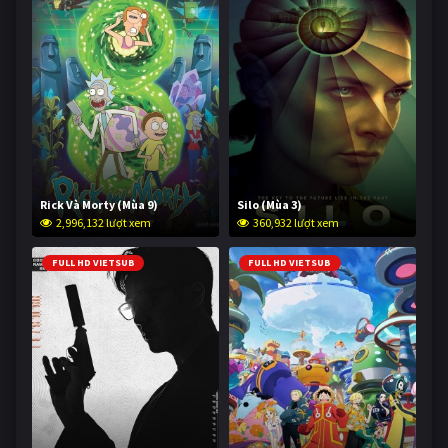
Rick Và Morty (Mùa 9)
Silo (Mùa 3)
2,996,132 lượt xem
360,932 lượt xem
FULL HD VIETSUB
FULL HD VIETSUB