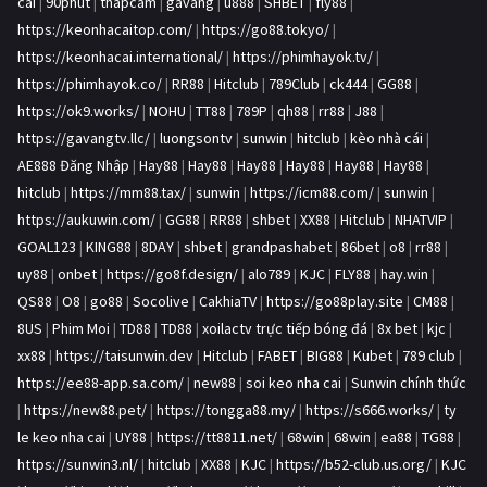
cái
|
90phut
|
thapcam
|
gavang
|
u888
|
SHBET
|
fly88
|
https://keonhacaitop.com/
|
https://go88.tokyo/
|
https://keonhacai.international/
|
https://phimhayok.tv/
|
https://phimhayok.co/
|
RR88
|
Hitclub
|
789Club
|
ck444
|
GG88
|
https://ok9.works/
|
NOHU
|
TT88
|
789P
|
qh88
|
rr88
|
J88
|
https://gavangtv.llc/
|
luongsontv
|
sunwin
|
hitclub
|
kèo nhà cái
|
AE888 Đăng Nhập
|
Hay88
|
Hay88
|
Hay88
|
Hay88
|
Hay88
|
Hay88
|
hitclub
|
https://mm88.tax/
|
sunwin
|
https://icm88.com/
|
sunwin
|
https://aukuwin.com/
|
GG88
|
RR88
|
shbet
|
XX88
|
Hitclub
|
NHATVIP
|
GOAL123
|
KING88
|
8DAY
|
shbet
|
grandpashabet
|
86bet
|
o8
|
rr88
|
uy88
|
onbet
|
https://go8f.design/
|
alo789
|
KJC
|
FLY88
|
hay.win
|
QS88
|
O8
|
go88
|
Socolive
|
CakhiaTV
|
https://go88play.site
|
CM88
|
8US
|
Phim Moi
|
TD88
|
TD88
|
xoilactv trực tiếp bóng đá
|
8x bet
|
kjc
|
xx88
|
https://taisunwin.dev
|
Hitclub
|
FABET
|
BIG88
|
Kubet
|
789 club
|
https://ee88-app.sa.com/
|
new88
|
soi keo nha cai
|
Sunwin chính thức
|
https://new88.pet/
|
https://tongga88.my/
|
https://s666.works/
|
ty
le keo nha cai
|
UY88
|
https://tt8811.net/
|
68win
|
68win
|
ea88
|
TG88
|
https://sunwin3.nl/
|
hitclub
|
XX88
|
KJC
|
https://b52-club.us.org/
|
KJC