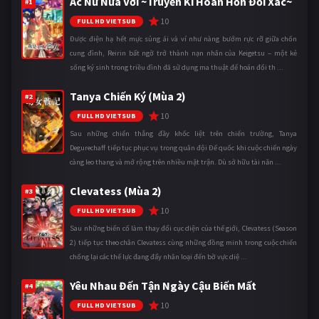
Ác Nữ Nửa Vời ~Truyền Kì Hoán Hồn Đổi Xác~
#1
10
FULL HD VIETSUB
Được điện hạ hết mực sủng ái và ví như nàng bướm rực rỡ giữa chốn
cung đình, Reirin bất ngờ trở thành nạn nhân của Keigetsu – một kẻ
sống ký sinh trong triều đình đã sử dụng ma thuật để hoán đổi th ...
Tanya Chiến Ký (Mùa 2)
#2
10
FULL HD VIETSUB
Sau những chiến thắng đầy khốc liệt trên chiến trường, Tanya
Degurechaff tiếp tục phục vụ trong quân đội Đế quốc khi cuộc chiến ngày
càng leo thang và mở rộng trên nhiều mặt trận. Dù sở hữu tài năn ...
Clevatess (Mùa 2)
#3
10
FULL HD VIETSUB
Sau những biến cố làm thay đổi cục diện của thế giới, Clevatess (Season
2) tiếp tục theo chân Clevatess cùng những đồng minh trong cuộc chiến
chống lại các thế lực đang đẩy nhân loại đến bờ vực diệ ...
Yêu Nhau Đến Tận Ngày Cậu Biến Mất
#4
10
FULL HD VIETSUB