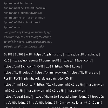
#phimfun #phimfunnet
#phimfunonline #phimfunofficial
#phimfunhd #phimfunvietsub
#phimfunmienphi #xemphimfun
#phimfun2026 #phimfunmoi
#phimfun.net
Trang web này không lưu trữ bất kỳ tệp
nào trên máy chủ của chúng tôi, chúng
tôi chỉ liên kết với phương tiện được lưu
trữ trên các dịch vụ của bên thứ 3.
Sv388
|
Sv368
|
xx88
|
https://luphim.com/
|
https://bet88.graphics/
|
KJC
|
https://luongsontv23.com/
|
go88
|
https://rr88pet.com/
|
https://cm88.cn.com/
|
XX88
|
go88
|
https://fly88.uno/
|
https://fly88.select/
|
https://phimhayok.onl/
|
https://fly88.green/
|
FLY88
|
FLY88
|
phimhayok
|
đá gà trực tiếp
|
CM88
|
https://mm88.center/
|
https://2ok9.com/
|
nhà cái uy tín
|
nhà cái uy tín
|
nhà cái uy tín
|
nhà cái uy tín
|
nhà cái uy tín
|
nhà cái uy tín
|
https://daga88.my/
|
https://xhamsterlive.radio.fm/
|
bóng đá trực tiếp
|
trực tiếp bóng đá
|
trực tiếp bóng đá hôm nay
|
ca khia
|
tỷ lệ kèo nhà