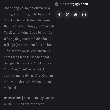
Telegram:
@golden885
Hoạt động với mục tiêu mang lại
những giây phút giải trí tuyệt vời,
PhimFun tự hào là điểm đến quen
thuộc của cộng đồng yêu điện ảnh.
Tại đây, hệ thống được tối ưu hóa
trên hạ tầng mạnh mẽ để đảm bảo
trải nghiệm xem phim fun của bạn
luôn đạt tốc độ tải cực nhanh và
chất lượng hiển thị sắc nét nhất. Dù
bạn gọi chúng tôi là PhimFun hay
Phim Fun, PhimFun.net vẫn luôn
cam kết mang đến những bộ phim
mới, vietsub chuẩn và hoàn toàn
miễn phí.
phimfun.net
| Xem Phim Hay Online
© 2026. All Rights Reserved