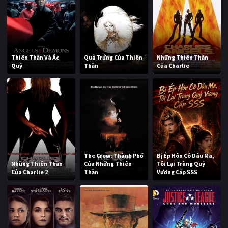
Thiên Thần Và Ác
Quả Trứng Của Thiên
Những Thiên Thần
Quỷ
Thần
Của Charlie
The Crow: Thành Phố
Bị Ép Hôn Cô Dâu Ma,
Những Thiên Thần
Của Những Thiên
Tôi Lại Trùng Quỷ
Của Charlie 2
Thần
Vương Cấp SSS