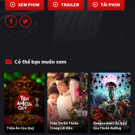
XEM PHIM
TRAILER
TẢI PHIM
PHIM MỚI
PHIM BỘ
PHIM LẺ
PHIM CHIẾU RẠP
TUYỂN TẬP PHIM
Có thể bạn muốn xem
BLOG
Trần Thiên Thiên
Tougen Anki: Ác Quỷ
Tiệm Ăn Của Quỷ
Trong Lời Đồn
Của Thiên Đường