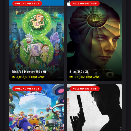
FULL HD VIETSUB
FULL HD VIETSUB
Rick Và Morty (Mùa 9)
Silo (Mùa 3)
3,013,531 lượt xem
395,363 lượt xem
FULL HD VIETSUB
FULL HD VIETSUB