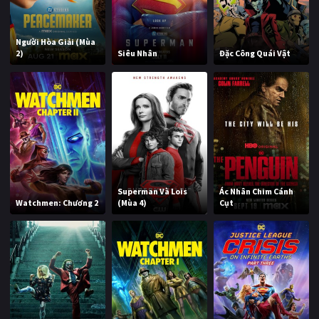
Người Hòa Giải (Mùa
2)
Siêu Nhân
Đặc Công Quái Vật
Superman Và Lois
Ác Nhân Chim Cánh
Watchmen: Chương 2
(Mùa 4)
Cụt