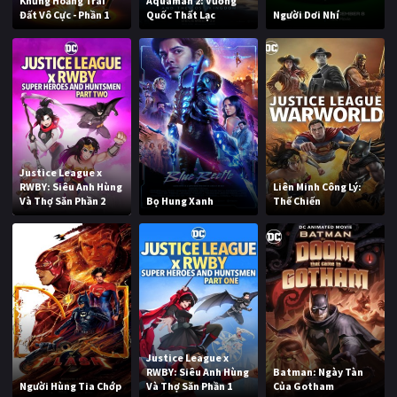
Khủng Hoảng Trái
Aquaman 2: Vương
Đất Vô Cực - Phần 1
Quốc Thất Lạc
Người Dơi Nhí
Justice League x
RWBY: Siêu Anh Hùng
Liên Minh Công Lý:
Và Thợ Săn Phần 2
Bọ Hung Xanh
Thế Chiến
Justice League x
RWBY: Siêu Anh Hùng
Batman: Ngày Tàn
Người Hùng Tia Chớp
Và Thợ Săn Phần 1
Của Gotham