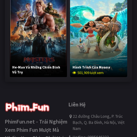
He-Man Và Những Chiến Binh
Hành Trình Của Moana
Vũ Trụ
501,909 lượt xem
251,704 lượt xem
Liên Hệ
22 đường Châu Long, P. Trúc
PhimFun.net - Trải Nghiệm
Bạch, Q. Ba Đình, Hà Nội, Việt
Nam
Xem Phim Fun Mượt Mà