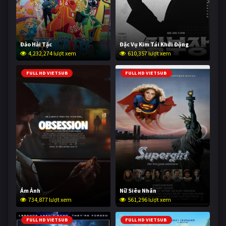
Đảo Hải Tặc
Đặc Vụ Kim Tái Khởi Động
4,232,274 lượt xem
610,357 lượt xem
FULL HD VIETSUB
FULL HD VIETSUB
Ám Ảnh
Nữ Siêu Nhân
734,877 lượt xem
561,296 lượt xem
FULL HD VIETSUB
FULL HD VIETSUB