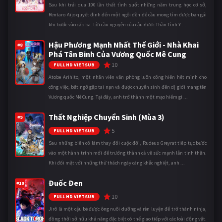
Sau khi trải qua 100 lần thất tình suốt những năm trung học cơ sở,
Rentaro Aijo quyết định đến một ngôi đền để cầu mong tìm được bạn gái
khi bước vào cấp ba. Lời cầu nguyện của cậu được Thần Tình Y ...
Hậu Phương Mạnh Nhất Thế Giới - Nhà Khai
#8
Phá Tân Binh Của Vương Quốc Mê Cung
10
FULL HD VIETSUB
Atobe Arihito, một nhân viên văn phòng luôn cống hiến hết mình cho
công việc, bất ngờ gặp tai nạn và được chuyển sinh đến dị giới mang tên
Vương quốc Mê Cung. Tại đây, anh trở thành một mạo hiểm gi ...
Thất Nghiệp Chuyển Sinh (Mùa 3)
#9
5
FULL HD VIETSUB
Sau những biến cố làm thay đổi cuộc đời, Rudeus Greyrat tiếp tục bước
vào một hành trình mới để trưởng thành cả về sức mạnh lẫn tinh thần.
Khi đối mặt với những thử thách ngày càng khắc nghiệt, anh ...
Đuốc Đen
#10
10
FULL HD VIETSUB
Jirô là một cậu bé được ông nuôi dưỡng và rèn luyện để trở thành ninja,
đồng thời sở hữu khả năng đặc biệt có thể giao tiếp với các loài động vật.