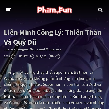
THỂ LOẠI
Liên Minh Công Lý: Thiên Thần
Thần thoại - Cổ trang
Hành động
Và Quỷ Dữ
Tâm lý
Chiến tranh
Justice League: Gods and Monsters
2015
9,105
FULL HD VIETSUB
ÂU - MỸ
Võ thuật - Kiếm hiệp
Nhạc kịch
Kinh dị
Tội phạm - Hình sự
Trong một vũ trụ thay thế, Superman, Batman và
Wonder Woman không phải là những anh hùng mà
Phiêu lưu
Hài hước
chúng ta quen thuộc. Superman là con trai của Zod và
Viễn tưởng
Khoa học - Tài liệu
được nuôi dưỡng bởi một gia đình nông dân, trong khi
Batman là một con ma cà rồng tên là Kirk Langstrom,
Hoạt hình
Thể thao
và Wonder Woman là một chiến binh Amazon với những
Tình cảm - Lãng mạn
Kỳ ảo
phương pháp mạnh mẽ. Khi một loạt các vụ giết người