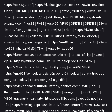
https://c168.guide/
|
https://luck81.jp.net/
|
xoso66
|
78win
|
B52club
|
Xibet
|
lu88
|
K88
|
TT88
|
King88
|
AO88
|
https://rr88.cz/
|
78win
|
sv368
|
78win
|
game bài đổi thưởng
|
7M
|
Bongdalu
|
DH88
|
https://shbet-
okvip.uk.com/
|
qs88
|
Fly88
|
xoso 66
|
VIP66
|
OPEN88
|
OPEN88
|
78win
|
https://tongga88.us/
|
pg88
|
ric79
|
S8
|
8kbet
|
https://iwinclub.la/
|
Ku casino
|
Ku11
|
xoilac tv
|
Fun88
|
kubet
|
https://sv368.direct/
|
sunwin
|
https://zinmanga.net
|
https://ee88vie.com/
|
Kubet88
|
78win
|
sv368
|
nhà cái lô đề
|
78win
|
xoilac tv
|
xoso66
|
https://keonhacai55.bet/
|
socolive
|
Alo789
|
Ae888
|
xôi lạc
|
Sv368
|
Vip66
|
https://mb66p.com/
|
sv368
|
truc tiep bong da
|
VIP66
|
https://78winnh.net/
|
https://mb66q.com/
|
Xoso66
|
MB66
|
https://mb66.life/
|
colatv trực tiếp bóng đá
|
colatv
|
colatv truc tiep
bong da
|
colatv
|
colatv bóng đá trực tiếp
|
https://tylekeonhacai.futbol/
|
https://bshbet.com/
|
xx88
|
RR88
|
thapcamtv
|
xoilac
|
XX88
|
MM88
|
MM88
|
luongsontv
|
RR88
|
XX88
|
MB66
|
gavangtv
|
cakhiatv
|
https://go88fc.com/
|
trực tiếp nba
|
soi
kèo
|
https://79king.express/
|
https://ok365.center/
|
MB66
|
KJC
|
8xx
|
https://mm88.io/
|
RR88
|
kèo nhà cái
|
bet88
|
cakhiatv
|
kèo nhà cái
|