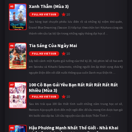
Xanh Thẳm (Mùa 3)
#5
10
FULL HD VIETSUB
Sau hàng loạt chuyến phiêu lưu điên rồ và những kỷ niệm khó quên,
Grand Blue Dreaming (Season 3) tiếp tục theo chân Iori Kitahara cùng các
thành viên câu lạc bộ lặn trong những ngày tháng đại học đ ...
Tia Sáng Của Ngày Mai
#6
10
FULL HD VIETSUB
Lấy bối cảnh một Kyoto giả tưởng của thế kỷ 20, bộ phim kể về hai anh
em Seiroku và Kihachi Sakamoto, những người ôm ấp khát vọng đưa Kỷ
nguyên Điện đến với đất nước thông qua cuốn Danh mục Điện th ...
100 Cô Bạn Gái Yêu Bạn Rất Rất Rất Rất Rất
#7
Nhiều (Mùa 3)
10
FULL HD VIETSUB
Sau khi trải qua 100 lần thất tình suốt những năm trung học cơ sở,
Rentaro Aijo quyết định đến một ngôi đền để cầu mong tìm được bạn gái
khi bước vào cấp ba. Lời cầu nguyện của cậu được Thần Tình Y ...
Hậu Phương Mạnh Nhất Thế Giới - Nhà Khai
#8