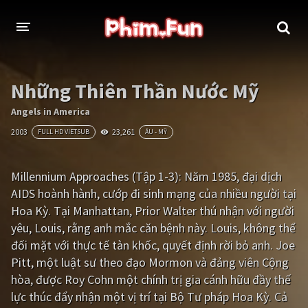
THỂ LOẠI
Những Thiên Thần Nước Mỹ
Thần thoại - Cổ trang
Hành động
Angels in America
2003
23,261
FULL HD VIETSUB
ÂU - MỸ
Tâm lý
Chiến tranh
Võ thuật - Kiếm hiệp
Nhạc kịch
Millennium Approaches (Tập 1-3): Năm 1985, đại dịch
AIDS hoành hành, cướp đi sinh mạng của nhiều người tại
Kinh dị
Tội phạm - Hình sự
Hoa Kỳ. Tại Manhattan, Prior Walter thú nhận với người
Phiêu lưu
Hài hước
yêu, Louis, rằng anh mắc căn bệnh này. Louis, không thể
đối mặt với thực tế tàn khốc, quyết định rời bỏ anh. Joe
Viễn tưởng
Khoa học - Tài liệu
Pitt, một luật sư theo đạo Mormon và đảng viên Cộng
Hoạt hình
Thể thao
hòa, được Roy Cohn một chính trị gia cánh hữu đầy thế
lực thúc đẩy nhận một vị trí tại Bộ Tư pháp Hoa Kỳ. Cả
Tình cảm - Lãng mạn
Kỳ ảo