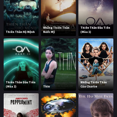
Những Thiên Thần
Thiên Thần Đầu Tiên
Thiên Thần Hộ Mệnh
Nước Mỹ
(Mùa 1)
Thiên Thần Đầu Tiên
Những Thiên Thần
(Mùa 2)
Thin
Của Charlie