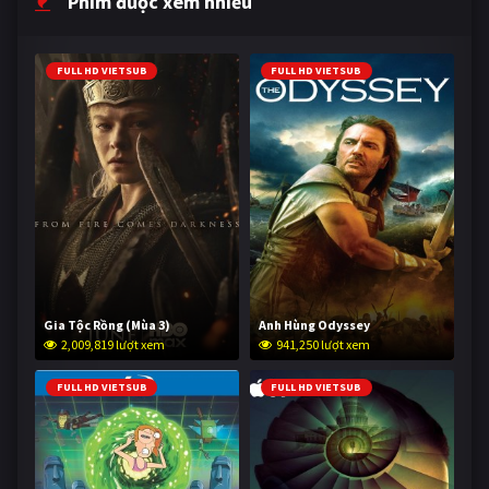
Phim được xem nhiều
FULL HD VIETSUB
FULL HD VIETSUB
Gia Tộc Rồng (Mùa 3)
Anh Hùng Odyssey
2,009,819 lượt xem
941,250 lượt xem
FULL HD VIETSUB
FULL HD VIETSUB