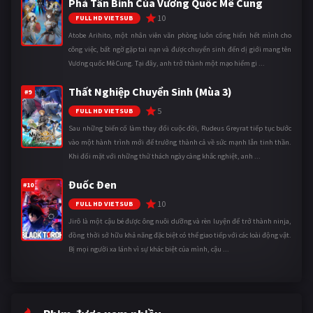
Phá Tân Binh Của Vương Quốc Mê Cung
10
FULL HD VIETSUB
Atobe Arihito, một nhân viên văn phòng luôn cống hiến hết mình cho
công việc, bất ngờ gặp tai nạn và được chuyển sinh đến dị giới mang tên
Vương quốc Mê Cung. Tại đây, anh trở thành một mạo hiểm gi ...
Thất Nghiệp Chuyển Sinh (Mùa 3)
#9
5
FULL HD VIETSUB
Sau những biến cố làm thay đổi cuộc đời, Rudeus Greyrat tiếp tục bước
vào một hành trình mới để trưởng thành cả về sức mạnh lẫn tinh thần.
Khi đối mặt với những thử thách ngày càng khắc nghiệt, anh ...
Đuốc Đen
#10
10
FULL HD VIETSUB
Jirô là một cậu bé được ông nuôi dưỡng và rèn luyện để trở thành ninja,
đồng thời sở hữu khả năng đặc biệt có thể giao tiếp với các loài động vật.
Bị mọi người xa lánh vì sự khác biệt của mình, cậu ...