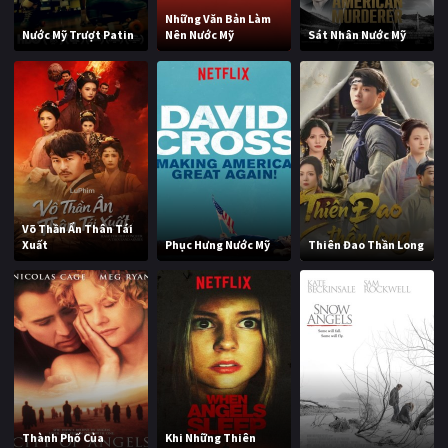
Những Văn Bản Làm
Nước Mỹ Trượt Patin
Nên Nước Mỹ
Sát Nhân Nước Mỹ
Võ Thần Ẩn Thân Tái
Xuất
Phục Hưng Nước Mỹ
Thiên Đao Thần Long
Thành Phố Của
Khi Những Thiên