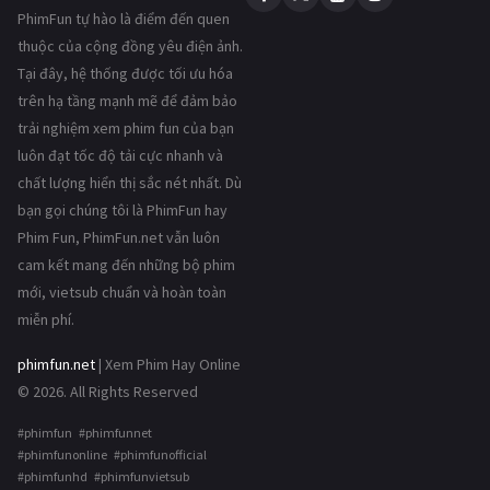
PhimFun tự hào là điểm đến quen
thuộc của cộng đồng yêu điện ảnh.
Tại đây, hệ thống được tối ưu hóa
trên hạ tầng mạnh mẽ để đảm bảo
trải nghiệm xem phim fun của bạn
luôn đạt tốc độ tải cực nhanh và
chất lượng hiển thị sắc nét nhất. Dù
bạn gọi chúng tôi là PhimFun hay
Phim Fun, PhimFun.net vẫn luôn
cam kết mang đến những bộ phim
mới, vietsub chuẩn và hoàn toàn
miễn phí.
phimfun.net
| Xem Phim Hay Online
© 2026. All Rights Reserved
#phimfun #phimfunnet
#phimfunonline #phimfunofficial
#phimfunhd #phimfunvietsub