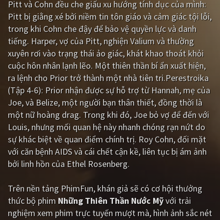
Pitt và Cohn đều che giấu xu hướng tính dục của mình:
Pitt bị giằng xé bởi niềm tin tôn giáo và cảm giác tội lỗi,
Giật gân
Gia đình
trong khi Cohn che đậy để bảo vệ quyền lực và danh
Bí ẩn
Lịch sử
tiếng. Harper, vợ của Pitt, nghiện Valium và thường
xuyên rơi vào trạng thái ảo giác, khát khao thoát khỏi
Viễn Tây
Tiểu sử
cuộc hôn nhân lạnh lẽo. Một thiên thần bí ẩn xuất hiện,
GameShow
DramaTV
ra lệnh cho Prior trở thành một nhà tiên tri.Perestroika
(Tập 4-6): Prior nhận được sự hỗ trợ từ Hannah, mẹ của
QUỐC GIA
Joe, và Belize, một người bạn thân thiết, đồng thời là
một nữ hoàng drag. Trong khi đó, Joe bỏ vợ để đến với
Âu - Mỹ
Trung Quốc - Hồng Kông
Louis, nhưng mối quan hệ này nhanh chóng rạn nứt do
sự khác biệt về quan điểm chính trị. Roy Cohn, đối mặt
Hàn Quốc
Nhật Bản
với căn bệnh AIDS và cái chết cận kề, liên tục bị ám ảnh
Ấn Độ
Việt Nam
bởi linh hồn của Ethel Rosenberg.
Tổng hợp
Trên nền tảng
PhimFun
, khán giả sẽ có cơ hội thưởng
thức bộ phim
Những Thiên Thần Nước Mỹ
với trải
CẬP NHẬT
nghiệm xem phim trực tuyến mượt mà, hình ảnh sắc nét