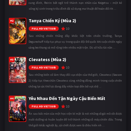
cung đình, Reirin bất ngờ trở thành nạn nhân của Keigetsu – một kẻ
sống ký sinh trong triều đình đã sử dụng ma thuật để hoán đổi th ...
Tanya Chiến Ký (Mùa 2)
#2
10
FULL HD VIETSUB
Sau những chiến thắng đầy khốc liệt trên chiến trường, Tanya
Degurechaff tiếp tục phục vụ trong quân đội Đế quốc khi cuộc chiến ngày
càng leo thang và mở rộng trên nhiều mặt trận. Dù sở hữu tài năn ...
Clevatess (Mùa 2)
#3
10
FULL HD VIETSUB
Sau những biến cố làm thay đổi cục diện của thế giới, Clevatess (Season
2) tiếp tục theo chân Clevatess cùng những đồng minh trong cuộc chiến
chống lại các thế lực đang đẩy nhân loại đến bờ vực diệ ...
Yêu Nhau Đến Tận Ngày Cậu Biến Mất
#4
10
FULL HD VIETSUB
Ẩn sau bức màn của một học viện bí mật là nơi những cô gái mồ côi được
nuôi dưỡng và huấn luyện để trở thành những cỗ máy chiến đấu. Trong
thế giới khắc nghiệt ấy, cái chết được xem là điều hiển nh ...