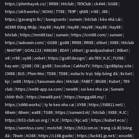
https://phimhayok.co/
|
RR88
|
Hitclub
|
789Club
|
ck444
|
GG88
|
https://ok9.works/
|
NOHU
|
TT88
|
789P
|
qh88
|
rr88
|
J88
|
https://gavangtv.llc/
|
luongsontv
|
sunwin
|
hitclub
|
kèo nhà cái
|
AE888 Đăng Nhập
|
Hay88
|
Hay88
|
Hay88
|
Hay88
|
Hay88
|
Hay88
|
hitclub
|
https://mm88.tax/
|
sunwin
|
https://icm88.com/
|
sunwin
|
https://aukuwin.com/
|
GG88
|
go88
|
RR88
|
RR88
|
shbet
|
XX88
|
Hitclub
|
NHATVIP
|
GOAL123
|
KING88
|
8DAY
|
shbet
|
grandpashabet
|
86bet
|
o8
|
rr88
|
uy88
|
onbet
|
https://go8f.design/
|
alo789
|
KJC
|
FLY88
|
hay.win
|
QS88
|
O8
|
go88
|
Socolive
|
CakhiaTV
|
https://go88play.site
|
CM88
|
8US
|
Phim Moi
|
TD88
|
TD88
|
xoilactv trực tiếp bóng đá
|
8x bet
|
kjc
|
xx88
|
https://taisunwin.dev
|
Hitclub
|
FABET
|
BIG88
|
Kubet
|
789
club
|
https://ee88-app.sa.com/
|
new88
|
soi keo nha cai
|
Sunwin
chính thức
|
https://new88.pet/
|
https://tongga88.my/
|
https://s666.works/
|
ty le keo nha cai
|
UY88
|
https://tt8811.net/
|
68win
|
68win
|
ea88
|
TG88
|
https://sunwin3.nl/
|
hitclub
|
XX88
|
KJC
|
https://b52-club.us.org/
|
KJC
|
https://kjc.ad/
|
https://kubet.eco/
|
https://xemtiso.com/
|
motchill
|
https://b52com.io
|
trang cá độ bóng
đá
|
78win
|
AO88
|
https://c168.guide/
|
https://luck81.jp.net/
|
xoso66
|