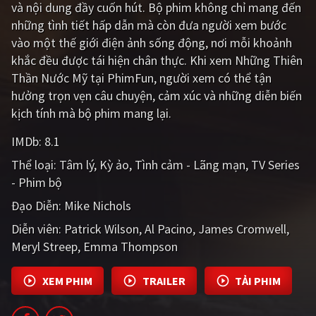
và nội dung đầy cuốn hút. Bộ phim không chỉ mang đến
PHIM MỚI
những tình tiết hấp dẫn mà còn đưa người xem bước
PHIM BỘ
vào một thế giới điện ảnh sống động, nơi mỗi khoảnh
khắc đều được tái hiện chân thực. Khi xem Những Thiên
PHIM LẺ
Thần Nước Mỹ tại PhimFun, người xem có thể tận
hưởng trọn vẹn câu chuyện, cảm xúc và những diễn biến
PHIM CHIẾU RẠP
kịch tính mà bộ phim mang lại.
TUYỂN TẬP PHIM
IMDb:
8.1
BLOG
Thể loại:
Tâm lý
Kỳ ảo
Tình cảm - Lãng mạn
TV Series
- Phim bộ
Đạo Diễn:
Mike Nichols
Diễn viên:
Patrick Wilson
Al Pacino
James Cromwell
Meryl Streep
Emma Thompson
XEM PHIM
TRAILER
TẢI PHIM