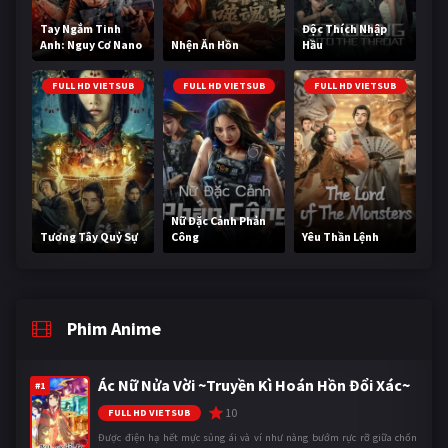
Tay Ngắm Tinh
Độc Thích Nhập
Anh: Nguy Cơ Nano
Nhện Ăn Hồn
Hầu
FULL HD VIETSUB
FULL HD VIETSUB
FULL HD VIETSUB
Nữ Đặc Cảnh Phản
Tương Tây Quỷ Sự
Công
Yêu Thần Lệnh
Phim Anime
Ác Nữ Nửa Vời ~Truyền Kì Hoán Hồn Đổi Xác~
#1
10
FULL HD VIETSUB
Được điện hạ hết mực sủng ái và ví như nàng bướm rực rỡ giữa chốn