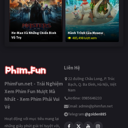
He-Man Và Những Chiến Binh
Hành Trình Của Moana
Vũ Trụ
485,498 lượt xem
233,239 lượt xem
Liên Hệ
22 đường Châu Long, P. Trúc
PhimFun.net - Trải Nghiệm
Bạch, Q. Ba Đình, Hà Nội, Việt
Nam
Xem Phim Fun Mượt Mà
Hotline: 0985646233
Nhất - Xem Phim Phải Vui
Vẻ
Email:
admin@phimfun.net
Telegram:
@golden885
Hoạt động với mục tiêu mang lại
những giây phút giải trí tuyệt vời,