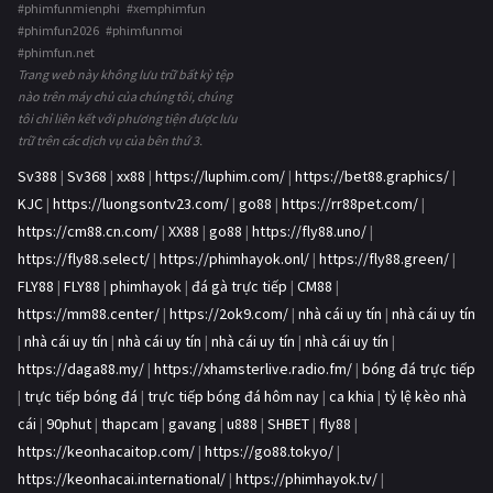
#phimfunmienphi #xemphimfun
#phimfun2026 #phimfunmoi
#phimfun.net
Trang web này không lưu trữ bất kỳ tệp
nào trên máy chủ của chúng tôi, chúng
tôi chỉ liên kết với phương tiện được lưu
trữ trên các dịch vụ của bên thứ 3.
Sv388
|
Sv368
|
xx88
|
https://luphim.com/
|
https://bet88.graphics/
|
KJC
|
https://luongsontv23.com/
|
go88
|
https://rr88pet.com/
|
https://cm88.cn.com/
|
XX88
|
go88
|
https://fly88.uno/
|
https://fly88.select/
|
https://phimhayok.onl/
|
https://fly88.green/
|
FLY88
|
FLY88
|
phimhayok
|
đá gà trực tiếp
|
CM88
|
https://mm88.center/
|
https://2ok9.com/
|
nhà cái uy tín
|
nhà cái uy tín
|
nhà cái uy tín
|
nhà cái uy tín
|
nhà cái uy tín
|
nhà cái uy tín
|
https://daga88.my/
|
https://xhamsterlive.radio.fm/
|
bóng đá trực tiếp
|
trực tiếp bóng đá
|
trực tiếp bóng đá hôm nay
|
ca khia
|
tỷ lệ kèo nhà
cái
|
90phut
|
thapcam
|
gavang
|
u888
|
SHBET
|
fly88
|
https://keonhacaitop.com/
|
https://go88.tokyo/
|
https://keonhacai.international/
|
https://phimhayok.tv/
|