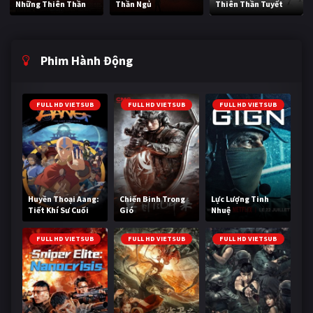
Những Thiên Thần
Thần Ngủ
Thiên Thần Tuyết
Phim Hành Động
FULL HD VIETSUB
FULL HD VIETSUB
FULL HD VIETSUB
Huyền Thoại Aang:
Chiến Binh Trong
Lực Lượng Tinh
Tiết Khí Sư Cuối
Gió
Nhuệ
Cùng
FULL HD VIETSUB
FULL HD VIETSUB
FULL HD VIETSUB