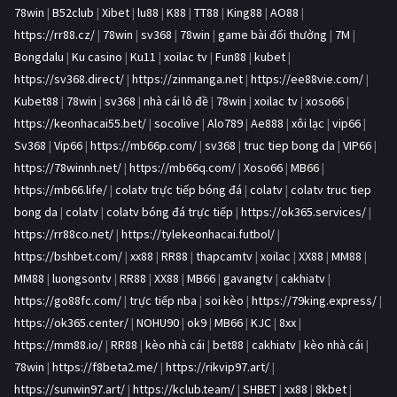
78win
|
B52club
|
Xibet
|
lu88
|
K88
|
TT88
|
King88
|
AO88
|
https://rr88.cz/
|
78win
|
sv368
|
78win
|
game bài đổi thưởng
|
7M
|
Bongdalu
|
Ku casino
|
Ku11
|
xoilac tv
|
Fun88
|
kubet
|
https://sv368.direct/
|
https://zinmanga.net
|
https://ee88vie.com/
|
Kubet88
|
78win
|
sv368
|
nhà cái lô đề
|
78win
|
xoilac tv
|
xoso66
|
https://keonhacai55.bet/
|
socolive
|
Alo789
|
Ae888
|
xôi lạc
|
vip66
|
Sv368
|
Vip66
|
https://mb66p.com/
|
sv368
|
truc tiep bong da
|
VIP66
|
https://78winnh.net/
|
https://mb66q.com/
|
Xoso66
|
MB66
|
https://mb66.life/
|
colatv trực tiếp bóng đá
|
colatv
|
colatv truc tiep
bong da
|
colatv
|
colatv bóng đá trực tiếp
|
https://ok365.services/
|
https://rr88co.net/
|
https://tylekeonhacai.futbol/
|
https://bshbet.com/
|
xx88
|
RR88
|
thapcamtv
|
xoilac
|
XX88
|
MM88
|
MM88
|
luongsontv
|
RR88
|
XX88
|
MB66
|
gavangtv
|
cakhiatv
|
https://go88fc.com/
|
trực tiếp nba
|
soi kèo
|
https://79king.express/
|
https://ok365.center/
|
NOHU90
|
ok9
|
MB66
|
KJC
|
8xx
|
https://mm88.io/
|
RR88
|
kèo nhà cái
|
bet88
|
cakhiatv
|
kèo nhà cái
|
78win
|
https://f8beta2.me/
|
https://rikvip97.art/
|
https://sunwin97.art/
|
https://kclub.team/
|
SHBET
|
xx88
|
8kbet
|