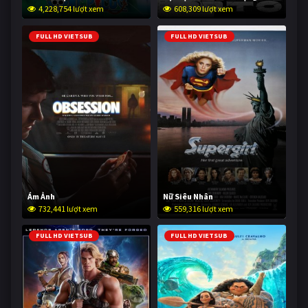
4,228,754 lượt xem
608,309 lượt xem
FULL HD VIETSUB
FULL HD VIETSUB
Ám Ảnh
Nữ Siêu Nhân
732,441 lượt xem
559,316 lượt xem
FULL HD VIETSUB
FULL HD VIETSUB