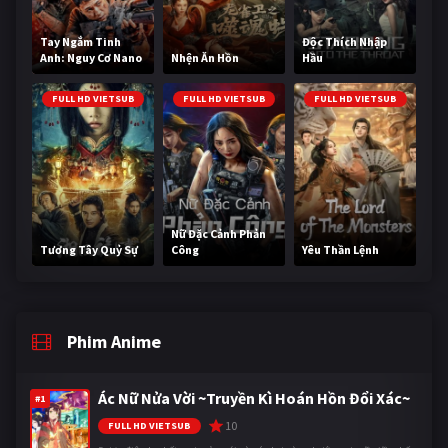
Tay Ngắm Tinh
Độc Thích Nhập
Anh: Nguy Cơ Nano
Nhện Ăn Hồn
Hầu
FULL HD VIETSUB
FULL HD VIETSUB
FULL HD VIETSUB
Nữ Đặc Cảnh Phản
Tương Tây Quỷ Sự
Công
Yêu Thần Lệnh
Phim Anime
Ác Nữ Nửa Vời ~Truyền Kì Hoán Hồn Đổi Xác~
#1
10
FULL HD VIETSUB