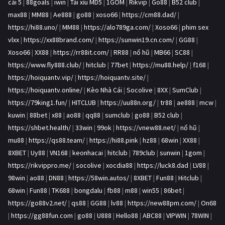
cái 5
|
88goals
|
iwin
|
Tài xỉu MD5
|
1GOM
|
Rikvip
|
Go88
|
B52 club
|
max88
|
MM88
|
Ae888
|
go88
|
xoso66
|
https://cm88.dad/
|
https://hi88.uno/
|
MM88
|
https://alo789ga.com/
|
Xoso66
|
phim sex
vlxx
|
https://xx88brand.com/
|
https://sunwin19.cn.com/
|
GG88
|
Xoso66
|
XX88
|
https://rr88it.com/
|
RR88
|
nổ hũ
|
MB66
|
SC88
|
https://www.fly888.club/
|
hitclub
|
77bet
|
https://mu88.help/
|
f168
|
https://hoiquantv.vip/
|
https://hoiquantv.site/
|
https://hoiquantv.online/
|
Kèo Nhà Cái
|
Socolive
|
8XX
|
SumClub
|
https://79king1.fun/
|
HITCLUB
|
https://uu88n.org/
|
tr88
|
ae888
|
mcw
|
kuwin
|
88bet
|
x88
|
ao88
|
qq88
|
sumclub
|
go88
|
B52 club
|
https://shbet.health/
|
33win
|
99ok
|
https://vnew88.net/
|
nổ hũ
|
mu88
|
https://qs88.team/
|
https://hi88.pink
|
hz88
|
68win
|
XX88
|
8XBET
|
Uy88
|
VN168
|
keonhacai
|
hitclub
|
789club
|
sunwin
|
1gom
|
https://rikvippro.me/
|
socolive
|
xocdia88
|
https://luck8.dad
|
LV88
|
98win
|
ao88
|
DN88
|
https://58win.autos/
|
8XBET
|
Fun88
|
Hitclub
|
68win
|
Fun88
|
TK688
|
bongdalu
|
fb88
|
m88
|
win55
|
86bet
|
https://go88v2.net/
|
qs88
|
GG88
|
lv88
|
https://new88pm.com/
|
On68
|
https://gg88fun.com
|
go88
|
U888
|
Hello88
|
ABC88
|
VIPWIN
|
78WIN
|