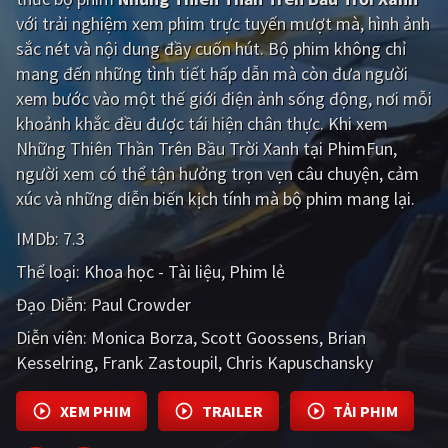
với trải nghiệm xem phim trực tuyến mượt mà, hình ảnh
Giật gân
Gia đình
sắc nét và nội dung đầy cuốn hút. Bộ phim không chỉ
mang đến những tình tiết hấp dẫn mà còn đưa người
Bí ẩn
Lịch sử
xem bước vào một thế giới điện ảnh sống động, nơi mỗi
Viễn Tây
Tiểu sử
khoảnh khắc đều được tái hiện chân thực. Khi xem
Những Thiên Thần Trên Bầu Trời Xanh tại PhimFun,
GameShow
DramaTV
người xem có thể tận hưởng trọn vẹn câu chuyện, cảm
xúc và những diễn biến kịch tính mà bộ phim mang lại.
QUỐC GIA
IMDb:
7.3
Âu - Mỹ
Trung Quốc - Hồng Kông
Thể loại:
Khoa học - Tài liệu
Phim lẻ
Hàn Quốc
Nhật Bản
Đạo Diễn:
Paul Crowder
Ấn Độ
Việt Nam
Diễn viên:
Monica Borza
Scott Goossens
Brian
Kesselring
Frank Zastoupil
Chris Kapuschansky
Tổng hợp
XEM PHIM
TRAILER
TẢI PHIM
CẬP NHẬT