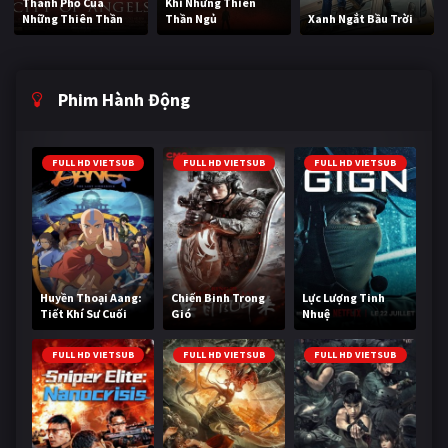
Thành Phố Của
Khi Những Thiên
Những Thiên Thần
Thần Ngủ
Xanh Ngắt Bầu Trời
Phim Hành Động
FULL HD VIETSUB
FULL HD VIETSUB
FULL HD VIETSUB
Huyền Thoại Aang:
Chiến Binh Trong
Lực Lượng Tinh
Tiết Khí Sư Cuối
Gió
Nhuệ
Cùng
FULL HD VIETSUB
FULL HD VIETSUB
FULL HD VIETSUB