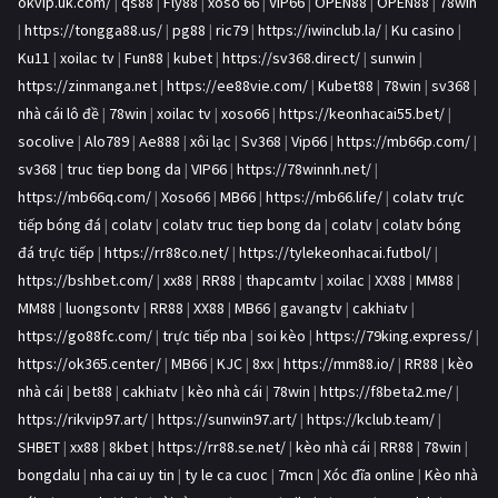
okvip.uk.com/
|
qs88
|
Fly88
|
xoso 66
|
VIP66
|
OPEN88
|
OPEN88
|
78win
|
https://tongga88.us/
|
pg88
|
ric79
|
https://iwinclub.la/
|
Ku casino
|
Ku11
|
xoilac tv
|
Fun88
|
kubet
|
https://sv368.direct/
|
sunwin
|
https://zinmanga.net
|
https://ee88vie.com/
|
Kubet88
|
78win
|
sv368
|
nhà cái lô đề
|
78win
|
xoilac tv
|
xoso66
|
https://keonhacai55.bet/
|
socolive
|
Alo789
|
Ae888
|
xôi lạc
|
Sv368
|
Vip66
|
https://mb66p.com/
|
sv368
|
truc tiep bong da
|
VIP66
|
https://78winnh.net/
|
https://mb66q.com/
|
Xoso66
|
MB66
|
https://mb66.life/
|
colatv trực
tiếp bóng đá
|
colatv
|
colatv truc tiep bong da
|
colatv
|
colatv bóng
đá trực tiếp
|
https://rr88co.net/
|
https://tylekeonhacai.futbol/
|
https://bshbet.com/
|
xx88
|
RR88
|
thapcamtv
|
xoilac
|
XX88
|
MM88
|
MM88
|
luongsontv
|
RR88
|
XX88
|
MB66
|
gavangtv
|
cakhiatv
|
https://go88fc.com/
|
trực tiếp nba
|
soi kèo
|
https://79king.express/
|
https://ok365.center/
|
MB66
|
KJC
|
8xx
|
https://mm88.io/
|
RR88
|
kèo
nhà cái
|
bet88
|
cakhiatv
|
kèo nhà cái
|
78win
|
https://f8beta2.me/
|
https://rikvip97.art/
|
https://sunwin97.art/
|
https://kclub.team/
|
SHBET
|
xx88
|
8kbet
|
https://rr88.se.net/
|
kèo nhà cái
|
RR88
|
78win
|
bongdalu
|
nha cai uy tin
|
ty le ca cuoc
|
7mcn
|
Xóc đĩa online
|
Kèo nhà