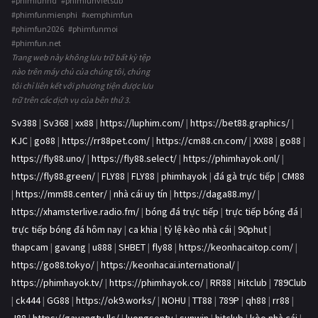
#phimfunhd #phimfunvietsub
#phimfunmienphi #xemphimfun
#phimfun2026 #phimfunmoi
#phimfun.net
Trang web này không lưu trữ bất kỳ tệp
nào trên máy chủ của chúng tôi, chúng
tôi chỉ liên kết với phương tiện được lưu
trữ trên các dịch vụ của bên thứ 3.
Sv388
|
Sv368
|
xx88
|
https://luphim.com/
|
https://bet88.graphics/
|
KJC
|
go88
|
https://rr88pet.com/
|
https://cm88.cn.com/
|
XX88
|
go88
|
https://fly88.uno/
|
https://fly88.select/
|
https://phimhayok.onl/
|
https://fly88.green/
|
FLY88
|
FLY88
|
phimhayok
|
đá gà trực tiếp
|
CM88
|
https://mm88.center/
|
nhà cái uy tín
|
https://daga88.my/
|
https://xhamsterlive.radio.fm/
|
bóng đá trực tiếp
|
trực tiếp bóng đá
|
trực tiếp bóng đá hôm nay
|
ca khia
|
tỷ lệ kèo nhà cái
|
90phut
|
thapcam
|
gavang
|
u888
|
SHBET
|
fly88
|
https://keonhacaitop.com/
|
https://go88.tokyo/
|
https://keonhacai.international/
|
https://phimhayok.tv/
|
https://phimhayok.co/
|
RR88
|
Hitclub
|
789Club
|
ck444
|
GG88
|
https://ok9.works/
|
NOHU
|
TT88
|
789P
|
qh88
|
rr88
|