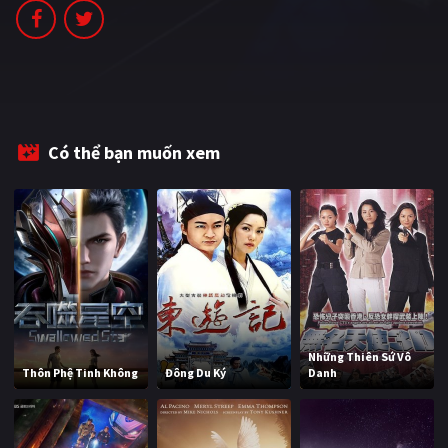
PHIM MỚI
PHIM BỘ
PHIM LẺ
PHIM CHIẾU RẠP
Có thể bạn muốn xem
TUYỂN TẬP PHIM
BLOG
Những Thiên Sứ Vô
Thôn Phệ Tinh Không
Đông Du Ký
Danh