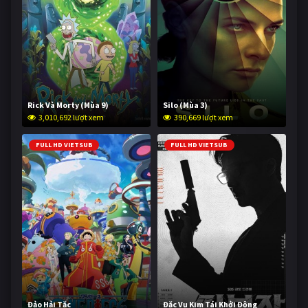
Rick Và Morty (Mùa 9)
Silo (Mùa 3)
3,010,692 lượt xem
390,669 lượt xem
FULL HD VIETSUB
FULL HD VIETSUB
Đảo Hải Tặc
Đặc Vụ Kim Tái Khởi Động