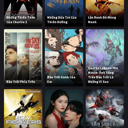
Những Thiên Thần
Những Đứa Trẻ Của
Lằn Ranh Đỏ Mỏng
Của Charlie 2
Thiên Đường
Manh
Gurren Lagann the
Movie: Ánh Sáng
Bầu Trời Xanh Của
Trên Bầu Trời Là
Bầu Trời Phía Trên
Em
Những Vì Sao