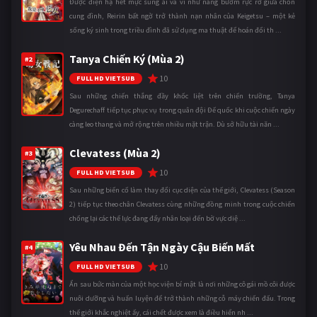
Được điện hạ hết mực sủng ái và ví như nàng bướm rực rỡ giữa chốn
cung đình, Reirin bất ngờ trở thành nạn nhân của Keigetsu – một kẻ
sống ký sinh trong triều đình đã sử dụng ma thuật để hoán đổi th ...
Tanya Chiến Ký (Mùa 2)
#2
10
FULL HD VIETSUB
Sau những chiến thắng đầy khốc liệt trên chiến trường, Tanya
Degurechaff tiếp tục phục vụ trong quân đội Đế quốc khi cuộc chiến ngày
càng leo thang và mở rộng trên nhiều mặt trận. Dù sở hữu tài năn ...
Clevatess (Mùa 2)
#3
10
FULL HD VIETSUB
Sau những biến cố làm thay đổi cục diện của thế giới, Clevatess (Season
2) tiếp tục theo chân Clevatess cùng những đồng minh trong cuộc chiến
chống lại các thế lực đang đẩy nhân loại đến bờ vực diệ ...
Yêu Nhau Đến Tận Ngày Cậu Biến Mất
#4
10
FULL HD VIETSUB
Ẩn sau bức màn của một học viện bí mật là nơi những cô gái mồ côi được
nuôi dưỡng và huấn luyện để trở thành những cỗ máy chiến đấu. Trong
thế giới khắc nghiệt ấy, cái chết được xem là điều hiển nh ...