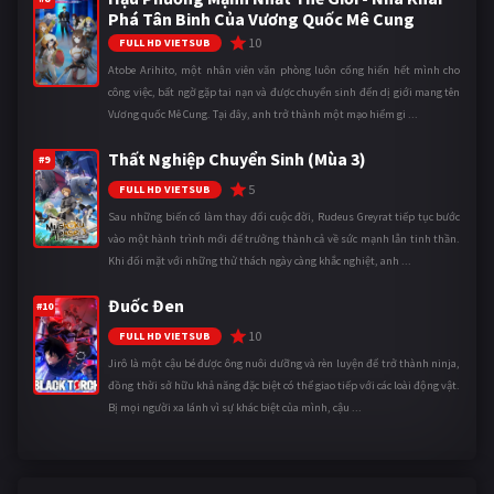
Phá Tân Binh Của Vương Quốc Mê Cung
10
FULL HD VIETSUB
Atobe Arihito, một nhân viên văn phòng luôn cống hiến hết mình cho
công việc, bất ngờ gặp tai nạn và được chuyển sinh đến dị giới mang tên
Vương quốc Mê Cung. Tại đây, anh trở thành một mạo hiểm gi ...
Thất Nghiệp Chuyển Sinh (Mùa 3)
#9
5
FULL HD VIETSUB
Sau những biến cố làm thay đổi cuộc đời, Rudeus Greyrat tiếp tục bước
vào một hành trình mới để trưởng thành cả về sức mạnh lẫn tinh thần.
Khi đối mặt với những thử thách ngày càng khắc nghiệt, anh ...
Đuốc Đen
#10
10
FULL HD VIETSUB
Jirô là một cậu bé được ông nuôi dưỡng và rèn luyện để trở thành ninja,
đồng thời sở hữu khả năng đặc biệt có thể giao tiếp với các loài động vật.
Bị mọi người xa lánh vì sự khác biệt của mình, cậu ...