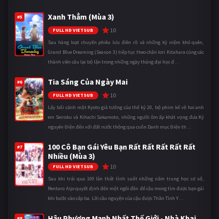
Xanh Thẳm (Mùa 3)
#5
10
FULL HD VIETSUB
Sau hàng loạt chuyến phiêu lưu điên rồ và những kỷ niệm khó quên,
Grand Blue Dreaming (Season 3) tiếp tục theo chân Iori Kitahara cùng các
thành viên câu lạc bộ lặn trong những ngày tháng đại học đ ...
Tia Sáng Của Ngày Mai
#6
10
FULL HD VIETSUB
Lấy bối cảnh một Kyoto giả tưởng của thế kỷ 20, bộ phim kể về hai anh
em Seiroku và Kihachi Sakamoto, những người ôm ấp khát vọng đưa Kỷ
nguyên Điện đến với đất nước thông qua cuốn Danh mục Điện th ...
100 Cô Bạn Gái Yêu Bạn Rất Rất Rất Rất Rất
#7
Nhiều (Mùa 3)
10
FULL HD VIETSUB
Sau khi trải qua 100 lần thất tình suốt những năm trung học cơ sở,
Rentaro Aijo quyết định đến một ngôi đền để cầu mong tìm được bạn gái
khi bước vào cấp ba. Lời cầu nguyện của cậu được Thần Tình Y ...
Hậu Phương Mạnh Nhất Thế Giới - Nhà Khai
#8