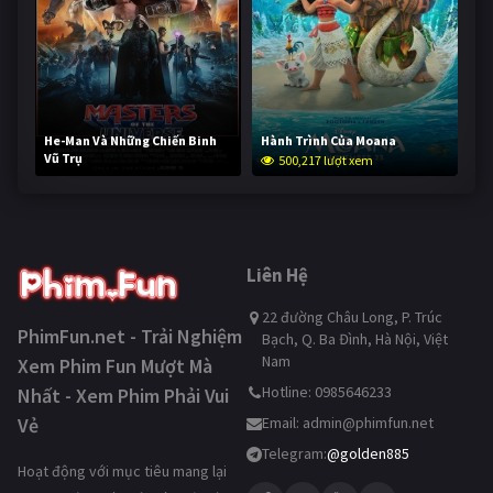
He-Man Và Những Chiến Binh
Hành Trình Của Moana
Vũ Trụ
500,217 lượt xem
249,756 lượt xem
Liên Hệ
22 đường Châu Long, P. Trúc
PhimFun.net - Trải Nghiệm
Bạch, Q. Ba Đình, Hà Nội, Việt
Nam
Xem Phim Fun Mượt Mà
Hotline: 0985646233
Nhất - Xem Phim Phải Vui
Vẻ
Email:
admin@phimfun.net
Telegram:
@golden885
Hoạt động với mục tiêu mang lại