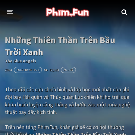
THỂ LOẠI
Những Thiên Thần Trên Bầu
Thần thoại - Cổ trang
Hành động
Trời Xanh
Tâm lý
Chiến tranh
The Blue Angels
2024
12,583
FULL HD VIETSUB
ÂU - MỸ
Võ thuật - Kiếm hiệp
Nhạc kịch
Kinh dị
Tội phạm - Hình sự
Theo dõi các cựu chiến binh và lớp học mới nhất của phi
đội bay Hải quân và Thủy quân Lục chiến khi họ trải qua
Phiêu lưu
Hài hước
khóa huấn luyện căng thẳng và bước vào một mùa nghệ
Viễn tưởng
Khoa học - Tài liệu
thuật bay đầy kịch tính.
Hoạt hình
Thể thao
Trên nền tảng
PhimFun
, khán giả sẽ có cơ hội thưởng
Tình cảm - Lãng mạn
Kỳ ảo
thức bộ phim
Những Thiên Thần Trên Bầu Trời Xanh