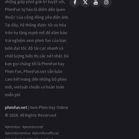
những giây phút giải trí tuyệt vời,
PhimFun tự hào là điểm đến quen
thuộc của cộng đồng yêu điện ảnh.
Tại đây, hệ thống được tối ưu hóa
trên hạ tầng mạnh mẽ để đảm bảo
trải nghiệm xem phim fun của bạn
luôn đạt tốc độ tải cực nhanh và
chất lượng hiển thị sắc nét nhất. Dù
bạn gọi chúng tôi là PhimFun hay
Phim Fun, PhimFun.net vẫn luôn
cam kết mang đến những bộ phim
mới, vietsub chuẩn và hoàn toàn
miễn phí.
phimfun.net
| Xem Phim Hay Online
© 2026. All Rights Reserved
#phimfun #phimfunnet
#phimfunonline #phimfunofficial