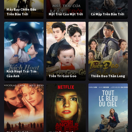
Máy Bay Chiến Đấu
Trên Bầu Trời
Mặt Trái Của Mặt Trời
Cá Mập Trên Bầu Trời
Kích Hoạt Trái Tim
Của Anh
Tiên Tri Goo Goo
Thiên Đao Thần Long