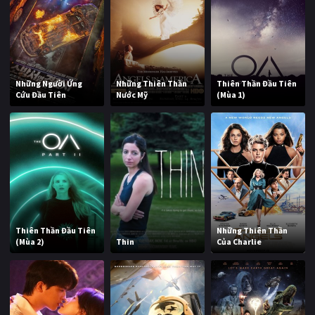
Những Người Ứng
Những Thiên Thần
Thiên Thần Đầu Tiên
Cứu Đầu Tiên
Nước Mỹ
(Mùa 1)
Thiên Thần Đầu Tiên
Những Thiên Thần
(Mùa 2)
Thin
Của Charlie