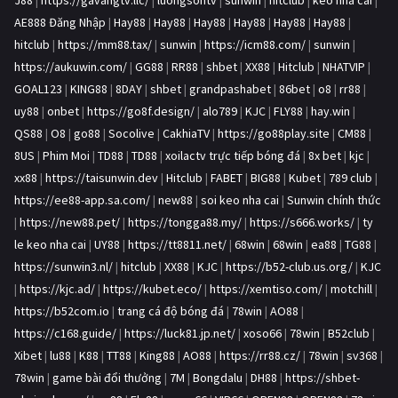
J88
|
https://gavangtv.llc/
|
luongsontv
|
sunwin
|
hitclub
|
kèo nhà cái
|
AE888 Đăng Nhập
|
Hay88
|
Hay88
|
Hay88
|
Hay88
|
Hay88
|
Hay88
|
hitclub
|
https://mm88.tax/
|
sunwin
|
https://icm88.com/
|
sunwin
|
https://aukuwin.com/
|
GG88
|
RR88
|
shbet
|
XX88
|
Hitclub
|
NHATVIP
|
GOAL123
|
KING88
|
8DAY
|
shbet
|
grandpashabet
|
86bet
|
o8
|
rr88
|
uy88
|
onbet
|
https://go8f.design/
|
alo789
|
KJC
|
FLY88
|
hay.win
|
QS88
|
O8
|
go88
|
Socolive
|
CakhiaTV
|
https://go88play.site
|
CM88
|
8US
|
Phim Moi
|
TD88
|
TD88
|
xoilactv trực tiếp bóng đá
|
8x bet
|
kjc
|
xx88
|
https://taisunwin.dev
|
Hitclub
|
FABET
|
BIG88
|
Kubet
|
789 club
|
https://ee88-app.sa.com/
|
new88
|
soi keo nha cai
|
Sunwin chính thức
|
https://new88.pet/
|
https://tongga88.my/
|
https://s666.works/
|
ty
le keo nha cai
|
UY88
|
https://tt8811.net/
|
68win
|
68win
|
ea88
|
TG88
|
https://sunwin3.nl/
|
hitclub
|
XX88
|
KJC
|
https://b52-club.us.org/
|
KJC
|
https://kjc.ad/
|
https://kubet.eco/
|
https://xemtiso.com/
|
motchill
|
https://b52com.io
|
trang cá độ bóng đá
|
78win
|
AO88
|
https://c168.guide/
|
https://luck81.jp.net/
|
xoso66
|
78win
|
B52club
|
Xibet
|
lu88
|
K88
|
TT88
|
King88
|
AO88
|
https://rr88.cz/
|
78win
|
sv368
|
78win
|
game bài đổi thưởng
|
7M
|
Bongdalu
|
DH88
|
https://shbet-