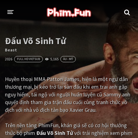
THỂ LOẠI
Đấu Võ Sinh Tử
Thần thoại - Cổ trang
Hành động
Beast
2026
5,165
FULL HD VIETSUB
ÂU - MỸ
Tâm lý
Chiến tranh
Võ thuật - Kiếm hiệp
Nhạc kịch
Huyền thoại MMA Patton James, hiện là một ngư dân
thương mại, bị kéo trở lại sàn đấu khi em trai anh gặp
Kinh dị
Tội phạm - Hình sự
nguy hiểm, tái ngộ với người huấn luyện cũ Sammy anh
Phiêu lưu
Hài hước
quyết định tham gia trận đấu cuối cùng tranh chức vô
địch với nhà vô địch tàn bạo Xavier Grau.
Viễn tưởng
Khoa học - Tài liệu
Hoạt hình
Thể thao
Trên nền tảng
PhimFun
, khán giả sẽ có cơ hội thưởng
thức bộ phim
Đấu Võ Sinh Tử
với trải nghiệm xem phim
Tình cảm - Lãng mạn
Kỳ ảo