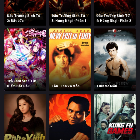
Đấu Trường Sinh Tử
Đấu Trường Sinh Tử
Đấu Trường Sinh Tử
2: Bắt Lửa
3: Húng Nhại - Phần 1
4: Húng Nhại - Phần 2
Trò Chơi Sinh Tử:
Điểm Bắt Đầu
Tân Tinh Võ Môn
Tinh Võ Môn