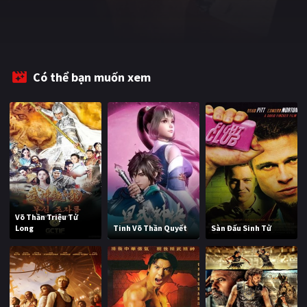
PHIM MỚI
PHIM BỘ
PHIM LẺ
Có thể bạn muốn xem
PHIM CHIẾU RẠP
TUYỂN TẬP PHIM
BLOG
Võ Thần Triệu Tử
Long
Tinh Võ Thần Quyết
Sàn Đấu Sinh Tử