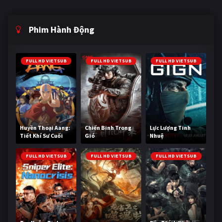
Phim Hành Động
FULL HD VIETSUB
FULL HD VIETSUB
FULL HD VIETSUB
Huyền Thoại Aang:
Chiến Binh Trong
Lực Lượng Tinh
Tiết Khí Sư Cuối
Gió
Nhuệ
Cùng
FULL HD VIETSUB
FULL HD VIETSUB
FULL HD VIETSUB