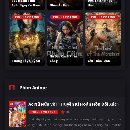
Tay Ngắm Tinh
Độc Thích Nhập
Anh: Nguy Cơ Nano
Nhện Ăn Hồn
Hầu
FULL HD VIETSUB
FULL HD VIETSUB
FULL HD VIETSUB
Nữ Đặc Cảnh Phản
Tương Tây Quỷ Sự
Công
Yêu Thần Lệnh
Phim Anime
Ác Nữ Nửa Vời ~Truyền Kì Hoán Hồn Đổi Xác~
#1
10
FULL HD VIETSUB
Được điện hạ hết mực sủng ái và ví như nàng bướm rực rỡ giữa chốn
cung đình, Reirin bất ngờ trở thành nạn nhân của Keigetsu – một kẻ