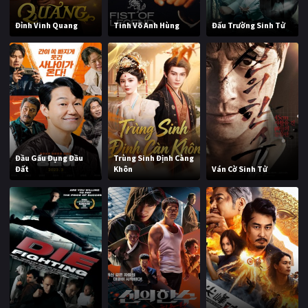
Đỉnh Vinh Quang
Tinh Võ Anh Hùng
Đấu Trường Sinh Tử
Đầu Gấu Đụng Đầu
Trùng Sinh Định Càng
Đất
Khôn
Ván Cờ Sinh Tử