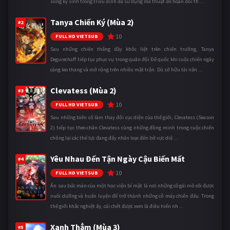
sống ký sinh trong triều đình đã sử dụng ma thuật để hoán đổi th ...
Tanya Chiến Ký (Mùa 2)
#2
10
FULL HD VIETSUB
Sau những chiến thắng đầy khốc liệt trên chiến trường, Tanya
Degurechaff tiếp tục phục vụ trong quân đội Đế quốc khi cuộc chiến ngày
càng leo thang và mở rộng trên nhiều mặt trận. Dù sở hữu tài năn ...
Clevatess (Mùa 2)
#3
10
FULL HD VIETSUB
Sau những biến cố làm thay đổi cục diện của thế giới, Clevatess (Season
2) tiếp tục theo chân Clevatess cùng những đồng minh trong cuộc chiến
chống lại các thế lực đang đẩy nhân loại đến bờ vực diệ ...
Yêu Nhau Đến Tận Ngày Cậu Biến Mất
#4
10
FULL HD VIETSUB
Ẩn sau bức màn của một học viện bí mật là nơi những cô gái mồ côi được
nuôi dưỡng và huấn luyện để trở thành những cỗ máy chiến đấu. Trong
thế giới khắc nghiệt ấy, cái chết được xem là điều hiển nh ...
Xanh Thẳm (Mùa 3)
#5