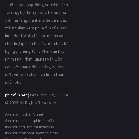
thuộc của cộng đồng yêu điện ảnh.
Tại đây, hệ thống được tối ưu hóa
trên hạ tầng mạnh mẽ để đảm bảo
trải nghiệm xem phim fun của bạn
luôn đạt tốc độ tải cực nhanh và
chất lượng hiển thị sắc nét nhất. Dù
bạn gọi chúng tôi là PhimFun hay
Phim Fun, PhimFun.net vẫn luôn
cam kết mang đến những bộ phim
mới, vietsub chuẩn và hoàn toàn
miễn phí.
phimfun.net
| Xem Phim Hay Online
© 2026. All Rights Reserved
#phimfun #phimfunnet
#phimfunonline #phimfunofficial
#phimfunhd #phimfunvietsub
#phimfunmienphi #xemphimfun