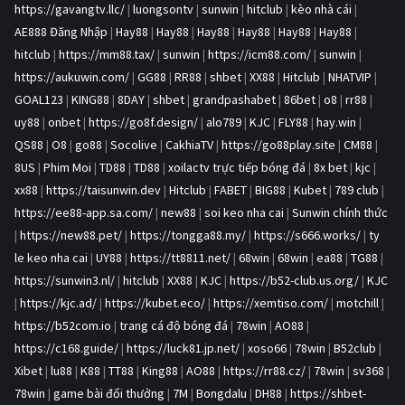
https://gavangtv.llc/
|
luongsontv
|
sunwin
|
hitclub
|
kèo nhà cái
|
AE888 Đăng Nhập
|
Hay88
|
Hay88
|
Hay88
|
Hay88
|
Hay88
|
Hay88
|
hitclub
|
https://mm88.tax/
|
sunwin
|
https://icm88.com/
|
sunwin
|
https://aukuwin.com/
|
GG88
|
RR88
|
shbet
|
XX88
|
Hitclub
|
NHATVIP
|
GOAL123
|
KING88
|
8DAY
|
shbet
|
grandpashabet
|
86bet
|
o8
|
rr88
|
uy88
|
onbet
|
https://go8f.design/
|
alo789
|
KJC
|
FLY88
|
hay.win
|
QS88
|
O8
|
go88
|
Socolive
|
CakhiaTV
|
https://go88play.site
|
CM88
|
8US
|
Phim Moi
|
TD88
|
TD88
|
xoilactv trực tiếp bóng đá
|
8x bet
|
kjc
|
xx88
|
https://taisunwin.dev
|
Hitclub
|
FABET
|
BIG88
|
Kubet
|
789 club
|
https://ee88-app.sa.com/
|
new88
|
soi keo nha cai
|
Sunwin chính thức
|
https://new88.pet/
|
https://tongga88.my/
|
https://s666.works/
|
ty
le keo nha cai
|
UY88
|
https://tt8811.net/
|
68win
|
68win
|
ea88
|
TG88
|
https://sunwin3.nl/
|
hitclub
|
XX88
|
KJC
|
https://b52-club.us.org/
|
KJC
|
https://kjc.ad/
|
https://kubet.eco/
|
https://xemtiso.com/
|
motchill
|
https://b52com.io
|
trang cá độ bóng đá
|
78win
|
AO88
|
https://c168.guide/
|
https://luck81.jp.net/
|
xoso66
|
78win
|
B52club
|
Xibet
|
lu88
|
K88
|
TT88
|
King88
|
AO88
|
https://rr88.cz/
|
78win
|
sv368
|
78win
|
game bài đổi thưởng
|
7M
|
Bongdalu
|
DH88
|
https://shbet-