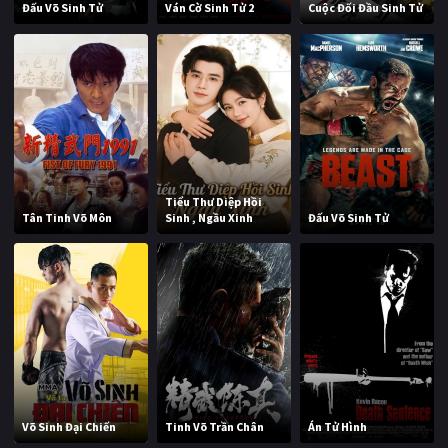
Đấu Võ Sinh Tử
Ván Cờ Sinh Tử 2
Cuộc Đối Đầu Sinh Tử
Tiểu Thư Diệp Hồi
Tân Tinh Võ Môn
Sinh , Ngầu Xinh
Đấu Võ Sinh Tử
Võ Sinh Đại Chiến
Tinh Võ Trần Chân
Án Tử Hình