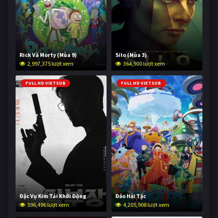
Rick Và Morty (Mùa 9)
Silo (Mùa 3)
2,997,375 lượt xem
364,900 lượt xem
FULL HD VIETSUB
FULL HD VIETSUB
Đặc Vụ Kim Tái Khởi Động
Đảo Hải Tặc
596,496 lượt xem
4,205,908 lượt xem