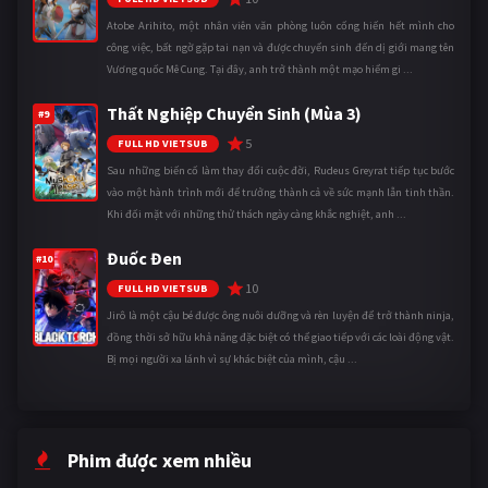
Atobe Arihito, một nhân viên văn phòng luôn cống hiến hết mình cho
công việc, bất ngờ gặp tai nạn và được chuyển sinh đến dị giới mang tên
Vương quốc Mê Cung. Tại đây, anh trở thành một mạo hiểm gi ...
Thất Nghiệp Chuyển Sinh (Mùa 3)
#9
5
FULL HD VIETSUB
Sau những biến cố làm thay đổi cuộc đời, Rudeus Greyrat tiếp tục bước
vào một hành trình mới để trưởng thành cả về sức mạnh lẫn tinh thần.
Khi đối mặt với những thử thách ngày càng khắc nghiệt, anh ...
Đuốc Đen
#10
10
FULL HD VIETSUB
Jirô là một cậu bé được ông nuôi dưỡng và rèn luyện để trở thành ninja,
đồng thời sở hữu khả năng đặc biệt có thể giao tiếp với các loài động vật.
Bị mọi người xa lánh vì sự khác biệt của mình, cậu ...
Phim được xem nhiều