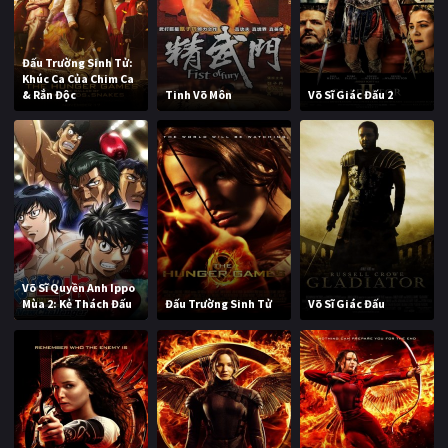
Đấu Trường Sinh Tử:
Khúc Ca Của Chim Ca
& Rắn Độc
Tinh Võ Môn
Võ Sĩ Giác Đấu 2
Võ Sĩ Quyền Anh Ippo
Mùa 2: Kẻ Thách Đấu
Đấu Trường Sinh Tử
Võ Sĩ Giác Đấu