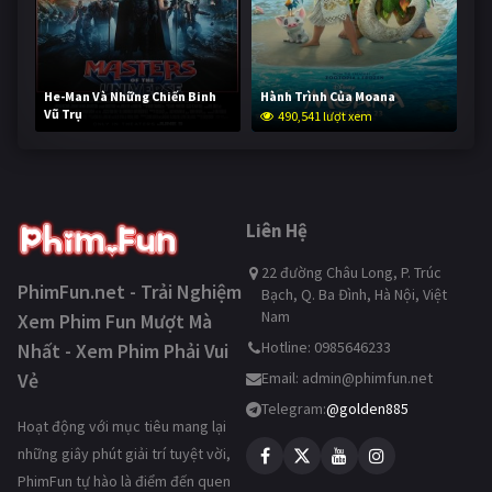
He-Man Và Những Chiến Binh
Hành Trình Của Moana
Vũ Trụ
490,541 lượt xem
239,265 lượt xem
Liên Hệ
22 đường Châu Long, P. Trúc
PhimFun.net - Trải Nghiệm
Bạch, Q. Ba Đình, Hà Nội, Việt
Nam
Xem Phim Fun Mượt Mà
Hotline: 0985646233
Nhất - Xem Phim Phải Vui
Vẻ
Email:
admin@phimfun.net
Telegram:
@golden885
Hoạt động với mục tiêu mang lại
những giây phút giải trí tuyệt vời,
PhimFun tự hào là điểm đến quen