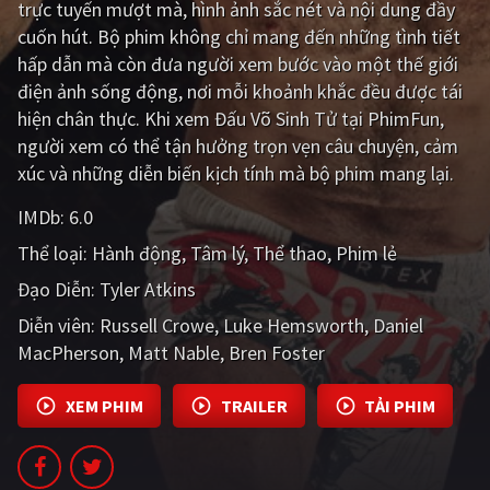
trực tuyến mượt mà, hình ảnh sắc nét và nội dung đầy
cuốn hút. Bộ phim không chỉ mang đến những tình tiết
Giật gân
Gia đình
hấp dẫn mà còn đưa người xem bước vào một thế giới
Bí ẩn
Lịch sử
điện ảnh sống động, nơi mỗi khoảnh khắc đều được tái
hiện chân thực. Khi xem Đấu Võ Sinh Tử tại PhimFun,
Viễn Tây
Tiểu sử
người xem có thể tận hưởng trọn vẹn câu chuyện, cảm
GameShow
DramaTV
xúc và những diễn biến kịch tính mà bộ phim mang lại.
IMDb:
6.0
QUỐC GIA
Thể loại:
Hành động
Tâm lý
Thể thao
Phim lẻ
Âu - Mỹ
Trung Quốc - Hồng Kông
Đạo Diễn:
Tyler Atkins
Hàn Quốc
Nhật Bản
Diễn viên:
Russell Crowe
Luke Hemsworth
Daniel
MacPherson
Matt Nable
Bren Foster
Ấn Độ
Việt Nam
Tổng hợp
XEM PHIM
TRAILER
TẢI PHIM
CẬP NHẬT