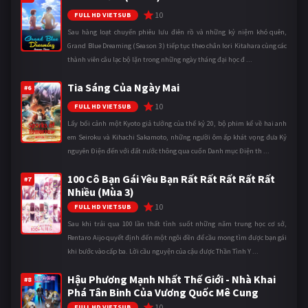
10
FULL HD VIETSUB
Sau hàng loạt chuyến phiêu lưu điên rồ và những kỷ niệm khó quên,
Grand Blue Dreaming (Season 3) tiếp tục theo chân Iori Kitahara cùng các
thành viên câu lạc bộ lặn trong những ngày tháng đại học đ ...
Tia Sáng Của Ngày Mai
#6
10
FULL HD VIETSUB
Lấy bối cảnh một Kyoto giả tưởng của thế kỷ 20, bộ phim kể về hai anh
em Seiroku và Kihachi Sakamoto, những người ôm ấp khát vọng đưa Kỷ
nguyên Điện đến với đất nước thông qua cuốn Danh mục Điện th ...
100 Cô Bạn Gái Yêu Bạn Rất Rất Rất Rất Rất
#7
Nhiều (Mùa 3)
10
FULL HD VIETSUB
Sau khi trải qua 100 lần thất tình suốt những năm trung học cơ sở,
Rentaro Aijo quyết định đến một ngôi đền để cầu mong tìm được bạn gái
khi bước vào cấp ba. Lời cầu nguyện của cậu được Thần Tình Y ...
Hậu Phương Mạnh Nhất Thế Giới - Nhà Khai
#8
Phá Tân Binh Của Vương Quốc Mê Cung
10
FULL HD VIETSUB