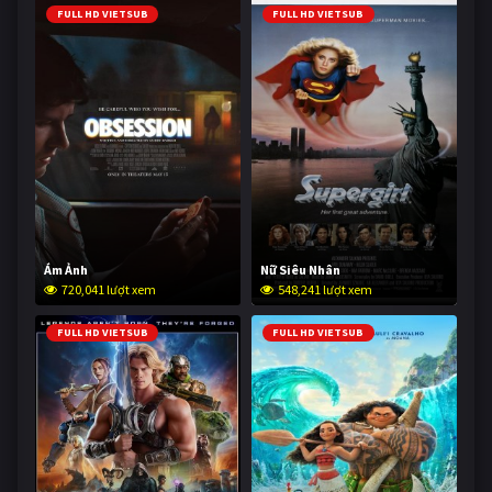
FULL HD VIETSUB
FULL HD VIETSUB
Ám Ảnh
Nữ Siêu Nhân
720,041 lượt xem
548,241 lượt xem
FULL HD VIETSUB
FULL HD VIETSUB