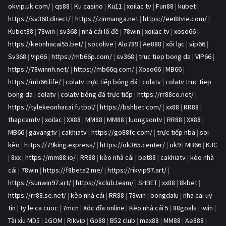
okvip.uk.com/
|
qs88
|
Ku casino
|
Ku11
|
xoilac tv
|
Fun88
|
kubet
|
https://sv368.direct/
|
https://zinmanga.net
|
https://ee88vie.com/
|
Kubet88
|
78win
|
sv368
|
nhà cái lô đề
|
78win
|
xoilac tv
|
xoso66
|
https://keonhacai55.bet/
|
socolive
|
Alo789
|
Ae888
|
xôi lạc
|
vip66
|
Sv368
|
Vip66
|
https://mb66p.com/
|
sv368
|
truc tiep bong da
|
VIP66
|
https://78winnh.net/
|
https://mb66q.com/
|
Xoso66
|
MB66
|
https://mb66.life/
|
colatv trực tiếp bóng đá
|
colatv
|
colatv truc tiep
bong da
|
colatv
|
colatv bóng đá trực tiếp
|
https://rr88co.net/
|
https://tylekeonhacai.futbol/
|
https://bshbet.com/
|
xx88
|
RR88
|
thapcamtv
|
xoilac
|
XX88
|
MM88
|
MM88
|
luongsontv
|
RR88
|
XX88
|
MB66
|
gavangtv
|
cakhiatv
|
https://go88fc.com/
|
trực tiếp nba
|
soi
kèo
|
https://79king.express/
|
https://ok365.center/
|
ok9
|
MB66
|
KJC
|
8xx
|
https://mm88.io/
|
RR88
|
kèo nhà cái
|
bet88
|
cakhiatv
|
kèo nhà
cái
|
78win
|
https://f8beta2.me/
|
https://rikvip97.art/
|
https://sunwin97.art/
|
https://kclub.team/
|
SHBET
|
xx88
|
8kbet
|
https://rr88.se.net/
|
kèo nhà cái
|
RR88
|
78win
|
bongdalu
|
nha cai uy
tin
|
ty le ca cuoc
|
7mcn
|
Xóc đĩa online
|
Kèo nhà cái 5
|
88goals
|
iwin
|
Tài xỉu MD5
|
1GOM
|
Rikvip
|
Go88
|
B52 club
|
max88
|
MM88
|
Ae888
|