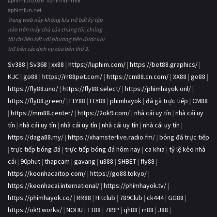
#phimfun2026 #phimfunmoi
#phimfun.net
Trang web này không lưu trữ bất kỳ tệp
nào trên máy chủ của chúng tôi, chúng
tôi chỉ liên kết với phương tiện được lưu
trữ trên các dịch vụ của bên thứ 3.
Sv388
|
Sv368
|
xx88
|
https://luphim.com/
|
https://bet88.graphics/
|
KJC
|
go88
|
https://rr88pet.com/
|
https://cm88.cn.com/
|
XX88
|
go88
|
https://fly88.uno/
|
https://fly88.select/
|
https://phimhayok.onl/
|
https://fly88.green/
|
FLY88
|
FLY88
|
phimhayok
|
đá gà trực tiếp
|
CM88
|
https://mm88.center/
|
https://2ok9.com/
|
nhà cái uy tín
|
nhà cái uy
tín
|
nhà cái uy tín
|
nhà cái uy tín
|
nhà cái uy tín
|
nhà cái uy tín
|
https://daga88.my/
|
https://xhamsterlive.radio.fm/
|
bóng đá trực tiếp
|
trực tiếp bóng đá
|
trực tiếp bóng đá hôm nay
|
ca khia
|
tỷ lệ kèo nhà
cái
|
90phut
|
thapcam
|
gavang
|
u888
|
SHBET
|
fly88
|
https://keonhacaitop.com/
|
https://go88.tokyo/
|
https://keonhacai.international/
|
https://phimhayok.tv/
|
https://phimhayok.co/
|
RR88
|
Hitclub
|
789Club
|
ck444
|
GG88
|
https://ok9.works/
|
NOHU
|
TT88
|
789P
|
qh88
|
rr88
|
J88
|