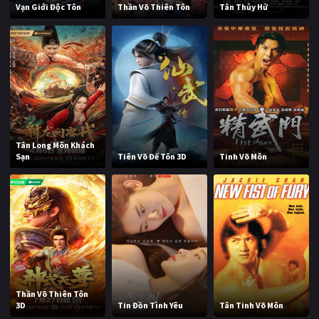
Vạn Giới Độc Tôn
Thần Võ Thiên Tôn
Tân Thủy Hử
Tân Long Môn Khách
Sạn
Tiên Võ Đế Tôn 3D
Tinh Võ Môn
Thần Võ Thiên Tôn
3D
Tin Đồn Tình Yêu
Tân Tinh Võ Môn