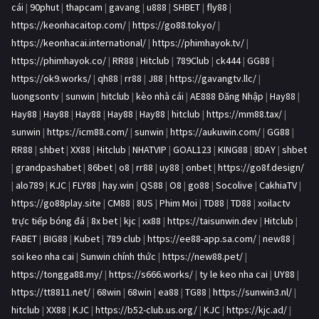
cái
|
90phut
|
thapcam
|
gavang
|
u888
|
SHBET
|
fly88
|
https://keonhacaitop.com/
|
https://go88.tokyo/
|
https://keonhacai.international/
|
https://phimhayok.tv/
|
https://phimhayok.co/
|
RR88
|
Hitclub
|
789Club
|
ck444
|
GG88
|
https://ok9.works/
|
qh88
|
rr88
|
J88
|
https://gavangtv.llc/
|
luongsontv
|
sunwin
|
hitclub
|
kèo nhà cái
|
AE888 Đăng Nhập
|
Hay88
|
Hay88
|
Hay88
|
Hay88
|
Hay88
|
Hay88
|
hitclub
|
https://mm88.tax/
|
sunwin
|
https://icm88.com/
|
sunwin
|
https://aukuwin.com/
|
GG88
|
RR88
|
shbet
|
XX88
|
Hitclub
|
NHATVIP
|
GOAL123
|
KING88
|
8DAY
|
shbet
|
grandpashabet
|
86bet
|
o8
|
rr88
|
uy88
|
onbet
|
https://go8f.design/
|
alo789
|
KJC
|
FLY88
|
hay.win
|
QS88
|
O8
|
go88
|
Socolive
|
CakhiaTV
|
https://go88play.site
|
CM88
|
8US
|
Phim Moi
|
TD88
|
TD88
|
xoilactv
trực tiếp bóng đá
|
8x bet
|
kjc
|
xx88
|
https://taisunwin.dev
|
Hitclub
|
FABET
|
BIG88
|
Kubet
|
789 club
|
https://ee88-app.sa.com/
|
new88
|
soi keo nha cai
|
Sunwin chính thức
|
https://new88.pet/
|
https://tongga88.my/
|
https://s666.works/
|
ty le keo nha cai
|
UY88
|
https://tt8811.net/
|
68win
|
68win
|
ea88
|
TG88
|
https://sunwin3.nl/
|
hitclub
|
XX88
|
KJC
|
https://b52-club.us.org/
|
KJC
|
https://kjc.ad/
|