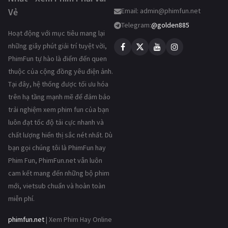
Vẻ
Email:
admin@phimfun.net
Telegram:
@golden885
Hoạt động với mục tiêu mang lại
những giây phút giải trí tuyệt vời,
PhimFun tự hào là điểm đến quen
thuộc của cộng đồng yêu điện ảnh.
Tại đây, hệ thống được tối ưu hóa
trên hạ tầng mạnh mẽ để đảm bảo
trải nghiệm xem phim fun của bạn
luôn đạt tốc độ tải cực nhanh và
chất lượng hiển thị sắc nét nhất. Dù
bạn gọi chúng tôi là PhimFun hay
Phim Fun, PhimFun.net vẫn luôn
cam kết mang đến những bộ phim
mới, vietsub chuẩn và hoàn toàn
miễn phí.
phimfun.net
| Xem Phim Hay Online