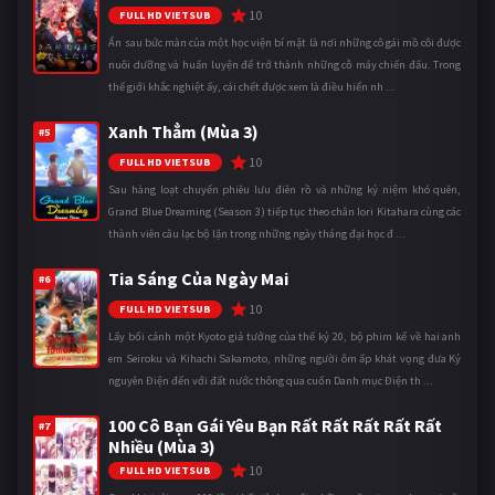
10
FULL HD VIETSUB
Ẩn sau bức màn của một học viện bí mật là nơi những cô gái mồ côi được
nuôi dưỡng và huấn luyện để trở thành những cỗ máy chiến đấu. Trong
thế giới khắc nghiệt ấy, cái chết được xem là điều hiển nh ...
Xanh Thẳm (Mùa 3)
#5
10
FULL HD VIETSUB
Sau hàng loạt chuyến phiêu lưu điên rồ và những kỷ niệm khó quên,
Grand Blue Dreaming (Season 3) tiếp tục theo chân Iori Kitahara cùng các
thành viên câu lạc bộ lặn trong những ngày tháng đại học đ ...
Tia Sáng Của Ngày Mai
#6
10
FULL HD VIETSUB
Lấy bối cảnh một Kyoto giả tưởng của thế kỷ 20, bộ phim kể về hai anh
em Seiroku và Kihachi Sakamoto, những người ôm ấp khát vọng đưa Kỷ
nguyên Điện đến với đất nước thông qua cuốn Danh mục Điện th ...
100 Cô Bạn Gái Yêu Bạn Rất Rất Rất Rất Rất
#7
Nhiều (Mùa 3)
10
FULL HD VIETSUB