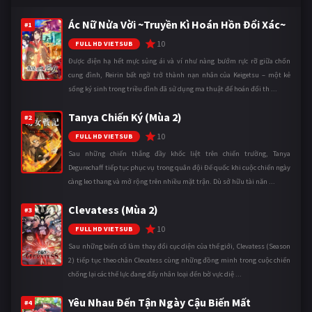
Ác Nữ Nửa Vời ~Truyền Kì Hoán Hồn Đổi Xác~
#1
10
FULL HD VIETSUB
Được điện hạ hết mực sủng ái và ví như nàng bướm rực rỡ giữa chốn
cung đình, Reirin bất ngờ trở thành nạn nhân của Keigetsu – một kẻ
sống ký sinh trong triều đình đã sử dụng ma thuật để hoán đổi th ...
Tanya Chiến Ký (Mùa 2)
#2
10
FULL HD VIETSUB
Sau những chiến thắng đầy khốc liệt trên chiến trường, Tanya
Degurechaff tiếp tục phục vụ trong quân đội Đế quốc khi cuộc chiến ngày
càng leo thang và mở rộng trên nhiều mặt trận. Dù sở hữu tài năn ...
Clevatess (Mùa 2)
#3
10
FULL HD VIETSUB
Sau những biến cố làm thay đổi cục diện của thế giới, Clevatess (Season
2) tiếp tục theo chân Clevatess cùng những đồng minh trong cuộc chiến
chống lại các thế lực đang đẩy nhân loại đến bờ vực diệ ...
Yêu Nhau Đến Tận Ngày Cậu Biến Mất
#4