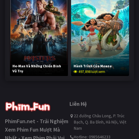
He-Man Và Những Chiến Binh
Hành Trình Của Moana
Vũ Trụ
497,898 lượt xem
247,335 lượt xem
Liên Hệ
22 đường Châu Long, P. Trúc
PhimFun.net - Trải Nghiệm
Bạch, Q. Ba Đình, Hà Nội, Việt
Nam
Xem Phim Fun Mượt Mà
Hotline: 0985646233
Nhất - Xem Phim Phải Vui