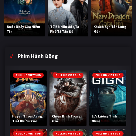
Bước Nhảy Của Niềm
Từ Bỏ Hôn Ước,Ta
Khách Sạn Tân Long
Tin
Phò Tá Tân Đế
Môn
Phim Hành Động
FULL HD VIETSUB
FULL HD VIETSUB
FULL HD VIETSUB
Huyền Thoại Aang:
Chiến Binh Trong
Lực Lượng Tinh
Tiết Khí Sư Cuối
Gió
Nhuệ
Cùng
FULL HD VIETSUB
FULL HD VIETSUB
FULL HD VIETSUB