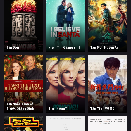
Tin Đồn
Niềm Tin Giáng sinh
Tân Môn Huyền Án
Tin Nhắn Tình Cờ
Trước Giáng Sinh
Tin "Nóng"
Tân Tinh Võ Môn