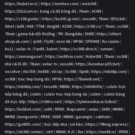
https://kubet.eco/
|
https://xemtiso.com/
|
motchill
|
https://b52com.io
|
trang cá độ bóng đá
|
78win
|
AO88
|
https://c168.guide/
|
https://luck81.jp.net/
|
xoso66
|
78win
|
B52club
|
Xibet
|
lu88
|
K88
|
TT88
|
King88
|
AO88
|
https://rr88.cz/
|
78win
|
sv368
|
78win
|
game bài đổi thưởng
|
7M
|
Bongdalu
|
DH88
|
https://shbet-
okvip.uk.com/
|
qs88
|
Fly88
|
xoso 66
|
VIP66
|
OPEN88
|
Ku casino
|
Ku11
|
xoilac tv
|
Fun88
|
kubet
|
https://sv368.direct/
|
sunwin
|
https://zinmanga.net
|
https://ee88vie.com/
|
Kubet88
|
78win
|
sv368
|
nhà cái lô đề
|
78win
|
xoilac tv
|
xoso66
|
https://keonhacai55.bet/
|
socolive
|
Alo789
|
Ae888
|
xôi lạc
|
Sv368
|
Vip66
|
https://mb66p.com/
|
sv368
|
truc tiep bong da
|
VIP66
|
https://78winnh.net/
|
https://mb66q.com/
|
Xoso66
|
MB66
|
https://mb66.life/
|
colatv trực
tiếp bóng đá
|
colatv
|
colatv truc tiep bong da
|
colatv
|
colatv bóng
đá trực tiếp
|
https://rr88co.net/
|
https://tylekeonhacai.futbol/
|
https://bshbet.com/
|
xx88
|
RR88
|
thapcamtv
|
xoilac
|
XX88
|
MM88
|
MM88
|
luongsontv
|
RR88
|
XX88
|
MB66
|
gavangtv
|
cakhiatv
|
https://go88fc.com/
|
trực tiếp nba
|
soi kèo
|
https://79king.express/
|
https://ok365.center/
|
ok9
|
MB66
|
KJC
|
8xx
|
https://mm88.io/
|
RR88
|