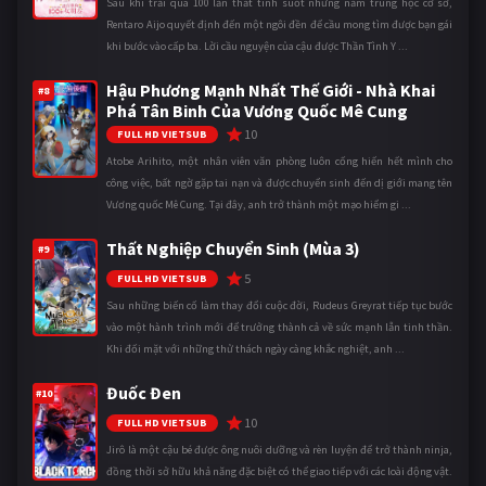
Sau khi trải qua 100 lần thất tình suốt những năm trung học cơ sở,
Rentaro Aijo quyết định đến một ngôi đền để cầu mong tìm được bạn gái
khi bước vào cấp ba. Lời cầu nguyện của cậu được Thần Tình Y ...
Hậu Phương Mạnh Nhất Thế Giới - Nhà Khai
#8
Phá Tân Binh Của Vương Quốc Mê Cung
10
FULL HD VIETSUB
Atobe Arihito, một nhân viên văn phòng luôn cống hiến hết mình cho
công việc, bất ngờ gặp tai nạn và được chuyển sinh đến dị giới mang tên
Vương quốc Mê Cung. Tại đây, anh trở thành một mạo hiểm gi ...
Thất Nghiệp Chuyển Sinh (Mùa 3)
#9
5
FULL HD VIETSUB
Sau những biến cố làm thay đổi cuộc đời, Rudeus Greyrat tiếp tục bước
vào một hành trình mới để trưởng thành cả về sức mạnh lẫn tinh thần.
Khi đối mặt với những thử thách ngày càng khắc nghiệt, anh ...
Đuốc Đen
#10
10
FULL HD VIETSUB
Jirô là một cậu bé được ông nuôi dưỡng và rèn luyện để trở thành ninja,
đồng thời sở hữu khả năng đặc biệt có thể giao tiếp với các loài động vật.