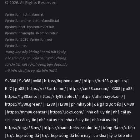
© 2026. All Rights Reserved
#phimfun #phimfunnet
#phimfunonline #phimfunofficial
#phimfunhd #phimfunvietsub
#phimfunmienphi #xemphimfun
#phimfun2026 #phimfunmoi
#phimfun.net
Trang web này không lưu trữ bất kỳ tệp
nào trên máy chủ của chúng tôi, chúng
tôi chỉ liên kết với phương tiện được lưu
trữ trên các dịch vụ của bên thứ 3.
Sv388
|
Sv368
|
xx88
|
https://luphim.com/
|
https://bet88.graphics/
|
KJC
|
go88
|
https://rr88pet.com/
|
https://cm88.cn.com/
|
XX88
|
go88
|
https://fly88.uno/
|
https://fly88.select/
|
https://phimhayok.onl/
|
https://fly88.green/
|
FLY88
|
FLY88
|
phimhayok
|
đá gà trực tiếp
|
CM88
|
https://mm88.center/
|
https://2ok9.com/
|
nhà cái uy tín
|
nhà cái uy
tín
|
nhà cái uy tín
|
nhà cái uy tín
|
nhà cái uy tín
|
nhà cái uy tín
|
https://daga88.my/
|
https://xhamsterlive.radio.fm/
|
bóng đá trực tiếp
|
trực tiếp bóng đá
|
trực tiếp bóng đá hôm nay
|
ca khia
|
tỷ lệ kèo nhà