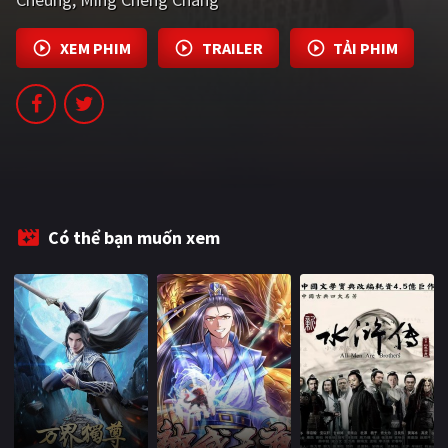
PHIM MỚI
XEM PHIM
TRAILER
TẢI PHIM
PHIM BỘ
PHIM LẺ
PHIM CHIẾU RẠP
TUYỂN TẬP PHIM
BLOG
Có thể bạn muốn xem