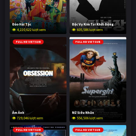
Đảo Hải Tặc
Đặc Vụ Kim Tái Khởi Động
4,220,622 lượt xem
605,586 lượt xem
FULL HD VIETSUB
FULL HD VIETSUB
Ám Ảnh
Nữ Siêu Nhân
729,046 lượt xem
556,506 lượt xem
FULL HD VIETSUB
FULL HD VIETSUB