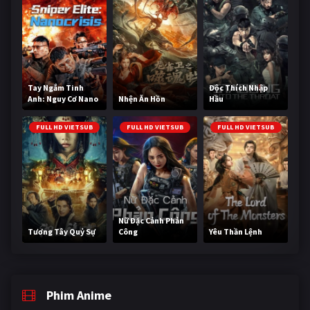
Tay Ngắm Tinh
Độc Thích Nhập
Anh: Nguy Cơ Nano
Nhện Ăn Hồn
Hầu
FULL HD VIETSUB
FULL HD VIETSUB
FULL HD VIETSUB
Nữ Đặc Cảnh Phản
Tương Tây Quỷ Sự
Công
Yêu Thần Lệnh
Phim Anime