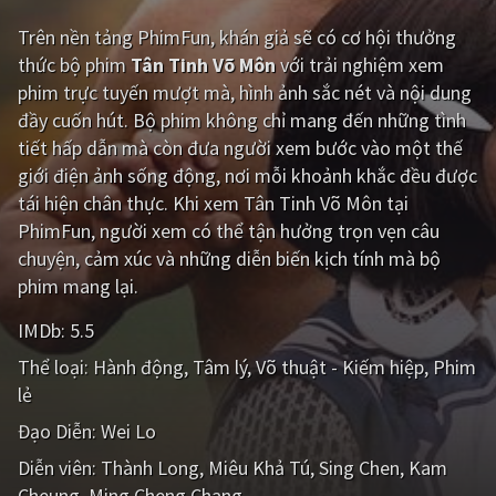
Trên nền tảng
PhimFun
, khán giả sẽ có cơ hội thưởng
Giật gân
Gia đình
thức bộ phim
Tân Tinh Võ Môn
với trải nghiệm xem
Bí ẩn
Lịch sử
phim trực tuyến mượt mà, hình ảnh sắc nét và nội dung
đầy cuốn hút. Bộ phim không chỉ mang đến những tình
Viễn Tây
Tiểu sử
tiết hấp dẫn mà còn đưa người xem bước vào một thế
GameShow
DramaTV
giới điện ảnh sống động, nơi mỗi khoảnh khắc đều được
tái hiện chân thực. Khi xem Tân Tinh Võ Môn tại
QUỐC GIA
PhimFun, người xem có thể tận hưởng trọn vẹn câu
chuyện, cảm xúc và những diễn biến kịch tính mà bộ
Âu - Mỹ
Trung Quốc - Hồng Kông
phim mang lại.
Hàn Quốc
Nhật Bản
IMDb:
5.5
Thể loại:
Hành động
Tâm lý
Võ thuật - Kiếm hiệp
Phim
Ấn Độ
Việt Nam
lẻ
Tổng hợp
Đạo Diễn:
Wei Lo
Diễn viên:
Thành Long
Miêu Khả Tú
Sing Chen
Kam
CẬP NHẬT
Cheung
Ming Cheng Chang