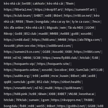
kèo nhà cái
|
bet88
|
cakhiatv
|
kèo nhà cái
|
78win
|
https://f8beta2.me/
|
https://rikvip97.art/
|
https://sunwin97.art/
|
https://kclub.team/
|
SHBET
|
xx88
|
8kbet
|
https://rr88.se.net/
|
kèo
nhà cái
|
RR88
|
78win
|
bongdalu
|
nha cai uy tin
|
ty le ca cuoc
|
7mcn
|
Xóc đĩa online
|
Kèo nhà cái 5
|
88goals
|
iwin
|
Tài xỉu MD5
|
1GOM
|
Rikvip
|
Go88
|
B52 club
|
max88
|
MM88
|
Ae888
|
go88
|
xoso66
|
https://cm88.dad/
|
https://hi88.uno/
|
MM88
|
https://alo789ga.com/
|
Xoso66
|
phim sex vlxx
|
https://xx88brand.com/
|
https://sunwin19.cn.com/
|
GG88
|
Xoso66
|
XX88
|
https://rr88it.com/
|
RR88
|
nổ hũ
|
MB66
|
SC88
|
https://www.fly888.club/
|
hitclub
|
f168
|
https://hoiquantv.vip/
|
https://hoiquantv.site/
|
https://hoiquantv.online/
|
xoso66
|
Socolive
|
8XX
|
SumClub
|
HITCLUB
|
https://uu88n.org/
|
tr88
|
ae888
|
mcw
|
kuwin
|
88bet
|
x88
|
ao88
|
qq88
|
sumclub
|
go88
|
B52 club
|
https://shbet.health/
|
https://vnew88.net/
|
nổ hũ
|
mu88
|
https://qs88.team/
|
https://hi88.pink
|
hz88
|
68win
|
XX88
|
8XBET
|
VN168
|
keonhacai
|
hitclub
|
789club
|
sunwin
|
1gom
|
https://rikvippro.me/
|
TK688
|
bongdalu
|
fb88
|
m88
|
win55
|
86bet
|
https://go88v2.net/
|
GG88
|
lv88