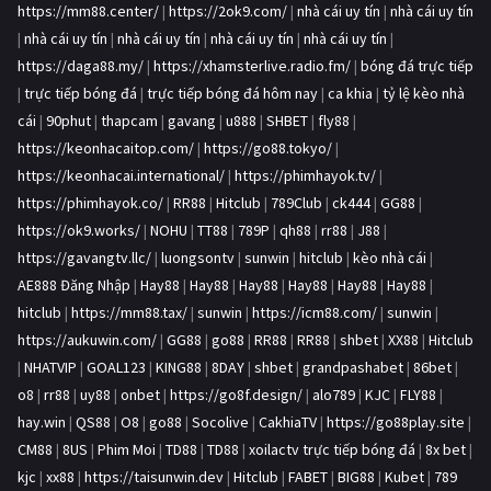
https://mm88.center/
|
https://2ok9.com/
|
nhà cái uy tín
|
nhà cái uy tín
|
nhà cái uy tín
|
nhà cái uy tín
|
nhà cái uy tín
|
nhà cái uy tín
|
https://daga88.my/
|
https://xhamsterlive.radio.fm/
|
bóng đá trực tiếp
|
trực tiếp bóng đá
|
trực tiếp bóng đá hôm nay
|
ca khia
|
tỷ lệ kèo nhà
cái
|
90phut
|
thapcam
|
gavang
|
u888
|
SHBET
|
fly88
|
https://keonhacaitop.com/
|
https://go88.tokyo/
|
https://keonhacai.international/
|
https://phimhayok.tv/
|
https://phimhayok.co/
|
RR88
|
Hitclub
|
789Club
|
ck444
|
GG88
|
https://ok9.works/
|
NOHU
|
TT88
|
789P
|
qh88
|
rr88
|
J88
|
https://gavangtv.llc/
|
luongsontv
|
sunwin
|
hitclub
|
kèo nhà cái
|
AE888 Đăng Nhập
|
Hay88
|
Hay88
|
Hay88
|
Hay88
|
Hay88
|
Hay88
|
hitclub
|
https://mm88.tax/
|
sunwin
|
https://icm88.com/
|
sunwin
|
https://aukuwin.com/
|
GG88
|
go88
|
RR88
|
RR88
|
shbet
|
XX88
|
Hitclub
|
NHATVIP
|
GOAL123
|
KING88
|
8DAY
|
shbet
|
grandpashabet
|
86bet
|
o8
|
rr88
|
uy88
|
onbet
|
https://go8f.design/
|
alo789
|
KJC
|
FLY88
|
hay.win
|
QS88
|
O8
|
go88
|
Socolive
|
CakhiaTV
|
https://go88play.site
|
CM88
|
8US
|
Phim Moi
|
TD88
|
TD88
|
xoilactv trực tiếp bóng đá
|
8x bet
|
kjc
|
xx88
|
https://taisunwin.dev
|
Hitclub
|
FABET
|
BIG88
|
Kubet
|
789