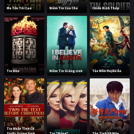
Ma Tôn Tối Cao
Niềm Tin Của Cha
Chiến Binh Thép
Tin Đồn
Niềm Tin Giáng sinh
Tân Môn Huyền Án
Tin Nhắn Tình Cờ
Trước Giáng Sinh
Tin "Nóng"
Tân Tinh Võ Môn