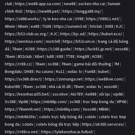
club
|
https://ee88-app.sa.com/
|
new88
|
soi keo nha cai
|
Sunwin
chính thức
|
https://new88.pet/
|
https://tongga88.my/
|
https://s666.works/
|
ty le keo nha cai
|
UY88
|
https://tt8811.net/
|
68win
|
68win
|
ea88
|
TG88
|
https://sunwin3.nl/
|
hitclub
|
XX88
|
KJC
|
https://b52-club.us.org/
|
KJC
|
https://kjc.ad/
|
https://kubet.eco/
|
https://xemtiso.com/
|
motchill
|
https://b52com.io
|
trang cá độ bóng
đá
|
78win
|
AO88
|
https://c168.guide/
|
https://luck81.jp.net/
|
xoso66
|
78win
|
B52club
|
Xibet
|
lu88
|
K88
|
TT88
|
King88
|
AO88
|
https://rr88.cz/
|
78win
|
sv368
|
78win
|
game bài đổi thưởng
|
7M
|
Bongdalu
|
DH88
|
Ku casino
|
Ku11
|
xoilac tv
|
Fun88
|
kubet
|
https://sv368.direct/
|
https://zinmanga.net
|
https://ee88vie.com/
|
Kubet88
|
78win
|
sv368
|
nhà cái lô đề
|
78win
|
xoilac tv
|
xoso66
|
https://keonhacai55.bet/
|
socolive
|
Alo789
|
Ae888
|
xôi lạc
|
vip66
|
Sv368
|
Vip66
|
https://mb66p.com/
|
sv368
|
truc tiep bong da
|
VIP66
|
https://78winnh.net/
|
https://mb66q.com/
|
Xoso66
|
MB66
|
https://mb66.life/
|
colatv trực tiếp bóng đá
|
colatv
|
colatv truc tiep
bong da
|
colatv
|
colatv bóng đá trực tiếp
|
https://ok365.services/
|
https://rr88co.net/
|
https://tylekeonhacai.futbol/
|