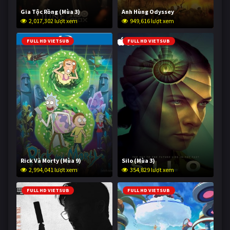
Gia Tộc Rồng (Mùa 3)
Anh Hùng Odyssey
2,017,302 lượt xem
949,616 lượt xem
FULL HD VIETSUB
FULL HD VIETSUB
Rick Và Morty (Mùa 9)
Silo (Mùa 3)
2,994,041 lượt xem
354,829 lượt xem
FULL HD VIETSUB
FULL HD VIETSUB