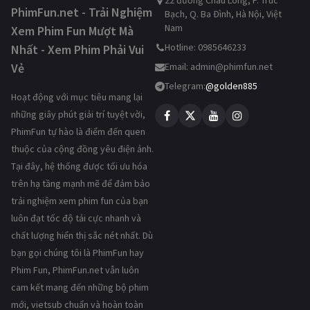
22 đường Châu Long, P. Trúc
PhimFun.net - Trải Nghiệm
Bạch, Q. Ba Đình, Hà Nội, Việt
Nam
Xem Phim Fun Mượt Mà
Hotline: 0985646233
Nhất - Xem Phim Phải Vui
Vẻ
Email:
admin@phimfun.net
Telegram:
@golden885
Hoạt động với mục tiêu mang lại
những giây phút giải trí tuyệt vời,
PhimFun tự hào là điểm đến quen
thuộc của cộng đồng yêu điện ảnh.
Tại đây, hệ thống được tối ưu hóa
trên hạ tầng mạnh mẽ để đảm bảo
trải nghiệm xem phim fun của bạn
luôn đạt tốc độ tải cực nhanh và
chất lượng hiển thị sắc nét nhất. Dù
bạn gọi chúng tôi là PhimFun hay
Phim Fun, PhimFun.net vẫn luôn
cam kết mang đến những bộ phim
mới, vietsub chuẩn và hoàn toàn