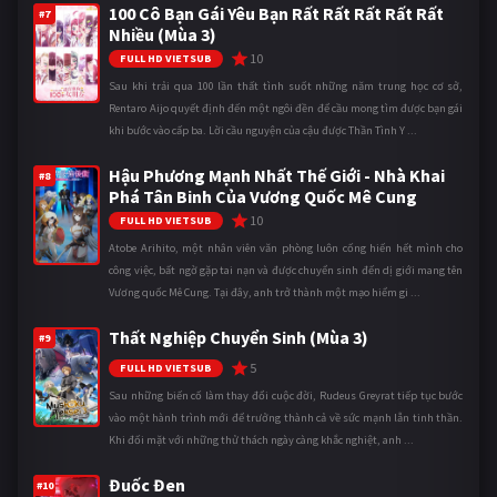
100 Cô Bạn Gái Yêu Bạn Rất Rất Rất Rất Rất
#7
Nhiều (Mùa 3)
10
FULL HD VIETSUB
Sau khi trải qua 100 lần thất tình suốt những năm trung học cơ sở,
Rentaro Aijo quyết định đến một ngôi đền để cầu mong tìm được bạn gái
khi bước vào cấp ba. Lời cầu nguyện của cậu được Thần Tình Y ...
Hậu Phương Mạnh Nhất Thế Giới - Nhà Khai
#8
Phá Tân Binh Của Vương Quốc Mê Cung
10
FULL HD VIETSUB
Atobe Arihito, một nhân viên văn phòng luôn cống hiến hết mình cho
công việc, bất ngờ gặp tai nạn và được chuyển sinh đến dị giới mang tên
Vương quốc Mê Cung. Tại đây, anh trở thành một mạo hiểm gi ...
Thất Nghiệp Chuyển Sinh (Mùa 3)
#9
5
FULL HD VIETSUB
Sau những biến cố làm thay đổi cuộc đời, Rudeus Greyrat tiếp tục bước
vào một hành trình mới để trưởng thành cả về sức mạnh lẫn tinh thần.
Khi đối mặt với những thử thách ngày càng khắc nghiệt, anh ...
Đuốc Đen
#10