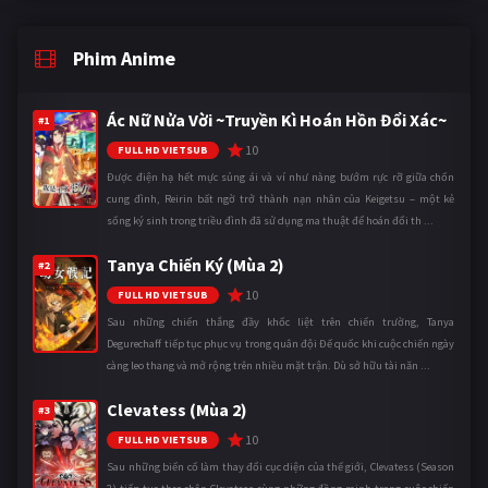
Phim Anime
Ác Nữ Nửa Vời ~Truyền Kì Hoán Hồn Đổi Xác~
#1
10
FULL HD VIETSUB
Được điện hạ hết mực sủng ái và ví như nàng bướm rực rỡ giữa chốn
cung đình, Reirin bất ngờ trở thành nạn nhân của Keigetsu – một kẻ
sống ký sinh trong triều đình đã sử dụng ma thuật để hoán đổi th ...
Tanya Chiến Ký (Mùa 2)
#2
10
FULL HD VIETSUB
Sau những chiến thắng đầy khốc liệt trên chiến trường, Tanya
Degurechaff tiếp tục phục vụ trong quân đội Đế quốc khi cuộc chiến ngày
càng leo thang và mở rộng trên nhiều mặt trận. Dù sở hữu tài năn ...
Clevatess (Mùa 2)
#3
10
FULL HD VIETSUB
Sau những biến cố làm thay đổi cục diện của thế giới, Clevatess (Season