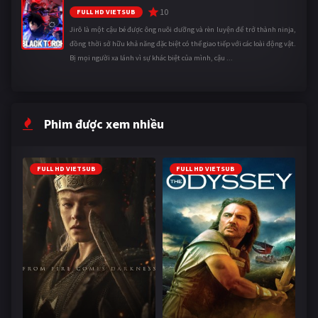
10
FULL HD VIETSUB
Jirô là một cậu bé được ông nuôi dưỡng và rèn luyện để trở thành ninja,
đồng thời sở hữu khả năng đặc biệt có thể giao tiếp với các loài động vật.
Bị mọi người xa lánh vì sự khác biệt của mình, cậu ...
Phim được xem nhiều
FULL HD VIETSUB
FULL HD VIETSUB