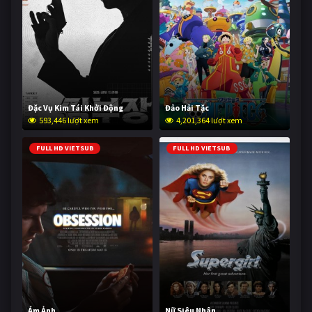
Đặc Vụ Kim Tái Khởi Động
Đảo Hải Tặc
593,446 lượt xem
4,201,364 lượt xem
FULL HD VIETSUB
FULL HD VIETSUB
Ám Ảnh
Nữ Siêu Nhân