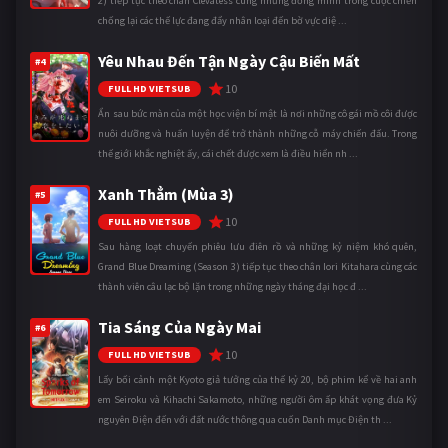
2) tiếp tục theo chân Clevatess cùng những đồng minh trong cuộc chiến
chống lại các thế lực đang đẩy nhân loại đến bờ vực diệ ...
Yêu Nhau Đến Tận Ngày Cậu Biến Mất
#4
10
FULL HD VIETSUB
Ẩn sau bức màn của một học viện bí mật là nơi những cô gái mồ côi được
nuôi dưỡng và huấn luyện để trở thành những cỗ máy chiến đấu. Trong
thế giới khắc nghiệt ấy, cái chết được xem là điều hiển nh ...
Xanh Thẳm (Mùa 3)
#5
10
FULL HD VIETSUB
Sau hàng loạt chuyến phiêu lưu điên rồ và những kỷ niệm khó quên,
Grand Blue Dreaming (Season 3) tiếp tục theo chân Iori Kitahara cùng các
thành viên câu lạc bộ lặn trong những ngày tháng đại học đ ...
Tia Sáng Của Ngày Mai
#6
10
FULL HD VIETSUB
Lấy bối cảnh một Kyoto giả tưởng của thế kỷ 20, bộ phim kể về hai anh
em Seiroku và Kihachi Sakamoto, những người ôm ấp khát vọng đưa Kỷ
nguyên Điện đến với đất nước thông qua cuốn Danh mục Điện th ...