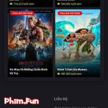
716,223 lượt xem
544,681 lượt xem
FULL HD VIETSUB
FULL HD VIETSUB
He-Man Và Những Chiến Binh
Hành Trình Của Moana
Vũ Trụ
487,805 lượt xem
236,308 lượt xem
Liên Hệ