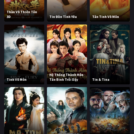
Thần Võ Thiên Tôn
3D
Tin Đồn Tình Yêu
Tân Tinh Võ Môn
Hệ Thống Thành Hôn
Tinh Võ Môn
Tân Binh Trỗi Dậy
Tin & Tina