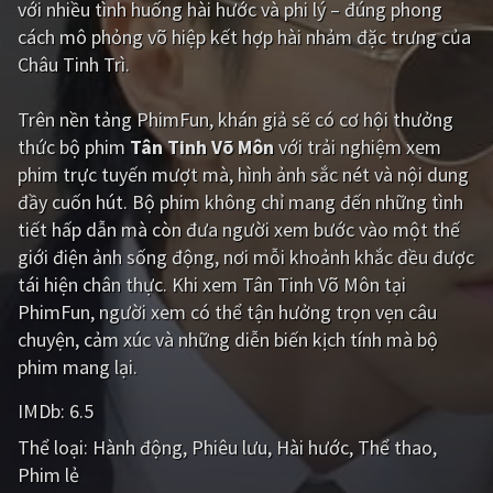
với nhiều tình huống hài hước và phi lý – đúng phong
cách mô phỏng võ hiệp kết hợp hài nhảm đặc trưng của
Giật gân
Gia đình
Châu Tinh Trì.
Bí ẩn
Lịch sử
Trên nền tảng
PhimFun
, khán giả sẽ có cơ hội thưởng
Viễn Tây
Tiểu sử
thức bộ phim
Tân Tinh Võ Môn
với trải nghiệm xem
GameShow
DramaTV
phim trực tuyến mượt mà, hình ảnh sắc nét và nội dung
đầy cuốn hút. Bộ phim không chỉ mang đến những tình
QUỐC GIA
tiết hấp dẫn mà còn đưa người xem bước vào một thế
giới điện ảnh sống động, nơi mỗi khoảnh khắc đều được
Âu - Mỹ
Trung Quốc - Hồng Kông
tái hiện chân thực. Khi xem Tân Tinh Võ Môn tại
PhimFun, người xem có thể tận hưởng trọn vẹn câu
Hàn Quốc
Nhật Bản
chuyện, cảm xúc và những diễn biến kịch tính mà bộ
Ấn Độ
Việt Nam
phim mang lại.
Tổng hợp
IMDb:
6.5
Thể loại:
Hành động
Phiêu lưu
Hài hước
Thể thao
CẬP NHẬT
Phim lẻ