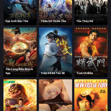
Vạn Giới Độc Tôn
Thần Võ Thiên Tôn
Tân Thủy Hử
Tân Long Môn Khách
Sạn
Tiên Võ Đế Tôn 3D
Tinh Võ Môn