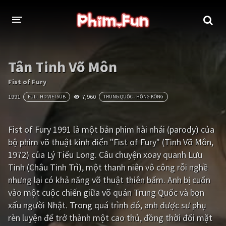
THỂ LOẠI
Tân Tinh Võ Môn
Thần thoại - Cổ trang
Hành động
Fist of Fury
1991
7,960
FULL HD VIETSUB
TRUNG QUỐC - HỒNG KÔNG
Tâm lý
Chiến tranh
Võ thuật - Kiếm hiệp
Nhạc kịch
Fist of Fury 1991 là một bản phim hài nhái (parody) của
bộ phim võ thuật kinh điển "Fist of Fury" (Tinh Võ Môn,
Kinh dị
Tội phạm - Hình sự
1972) của Lý Tiểu Long. Câu chuyện xoay quanh Lưu
Phiêu lưu
Hài hước
Tinh (Châu Tinh Trì), một thanh niên vô công rỗi nghề
nhưng lại có khả năng võ thuật thiên bẩm. Anh bị cuốn
Viễn tưởng
Khoa học - Tài liệu
vào một cuộc chiến giữa võ quán Trung Quốc và bọn
Hoạt hình
Thể thao
xấu người Nhật. Trong quá trình đó, anh được sư phụ
rèn luyện để trở thành một cao thủ, đồng thời đối mặt
Tình cảm - Lãng mạn
Kỳ ảo