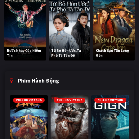
Bước Nhảy Của Niềm
Từ Bỏ Hôn Ước,Ta
Khách Sạn Tân Long
Tin
Phò Tá Tân Đế
Môn
Phim Hành Động
FULL HD VIETSUB
FULL HD VIETSUB
FULL HD VIETSUB