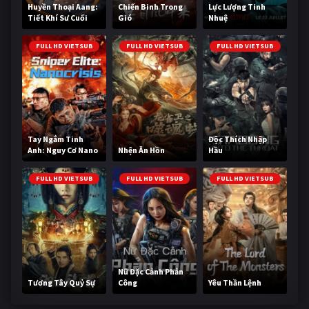
Huyền Thoại Aang:
Chiến Binh Trong
Lực Lượng Tinh
Tiết Khí Sư Cuối
Gió
Nhuệ
Cùng
FULL HD VIETSUB
FULL HD VIETSUB
FULL HD VIETSUB
Tay Ngắm Tinh
Độc Thích Nhập
Anh: Nguy Cơ Nano
Nhện Ăn Hồn
Hầu
FULL HD VIETSUB
FULL HD VIETSUB
FULL HD VIETSUB
Nữ Đặc Cảnh Phản
Tương Tây Quỷ Sự
Công
Yêu Thần Lệnh