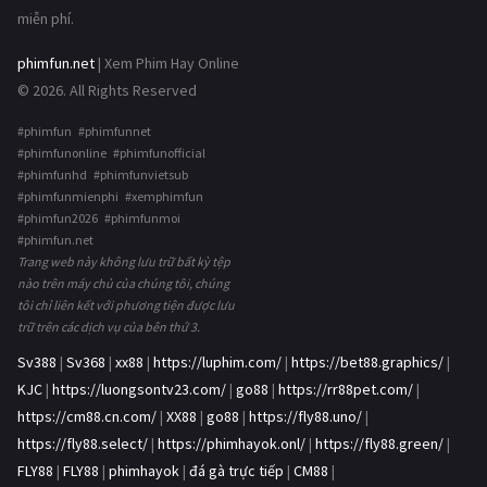
miễn phí.
phimfun.net
| Xem Phim Hay Online
© 2026. All Rights Reserved
#phimfun #phimfunnet
#phimfunonline #phimfunofficial
#phimfunhd #phimfunvietsub
#phimfunmienphi #xemphimfun
#phimfun2026 #phimfunmoi
#phimfun.net
Trang web này không lưu trữ bất kỳ tệp
nào trên máy chủ của chúng tôi, chúng
tôi chỉ liên kết với phương tiện được lưu
trữ trên các dịch vụ của bên thứ 3.
Sv388
|
Sv368
|
xx88
|
https://luphim.com/
|
https://bet88.graphics/
|
KJC
|
https://luongsontv23.com/
|
go88
|
https://rr88pet.com/
|
https://cm88.cn.com/
|
XX88
|
go88
|
https://fly88.uno/
|
https://fly88.select/
|
https://phimhayok.onl/
|
https://fly88.green/
|
FLY88
|
FLY88
|
phimhayok
|
đá gà trực tiếp
|
CM88
|