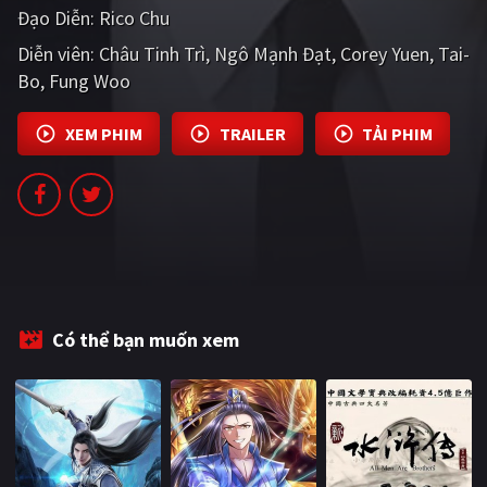
Đạo Diễn:
Rico Chu
PHIM MỚI
Diễn viên:
Châu Tinh Trì
Ngô Mạnh Đạt
Corey Yuen
Tai-
PHIM BỘ
Bo
Fung Woo
PHIM LẺ
XEM PHIM
TRAILER
TẢI PHIM
PHIM CHIẾU RẠP
TUYỂN TẬP PHIM
BLOG
Có thể bạn muốn xem