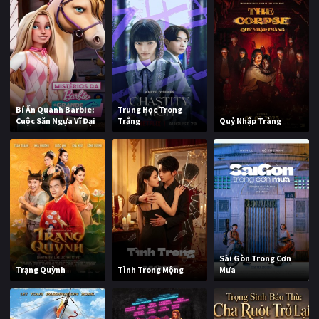
Bí Ẩn Quanh Barbie:
Trung Học Trong
Cuộc Săn Ngựa Vĩ Đại
Trắng
Quỷ Nhập Tràng
Sài Gòn Trong Cơn
Trạng Quỳnh
Tình Trong Mộng
Mưa