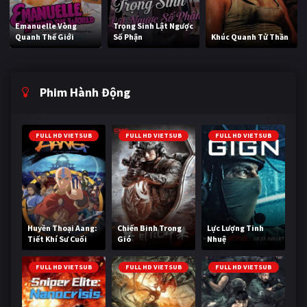
Emanuelle Vòng
Trọng Sinh Lật Ngược
Quanh Thế Giới
Số Phận
Khúc Quanh Tử Thần
Phim Hành Động
FULL HD VIETSUB
FULL HD VIETSUB
FULL HD VIETSUB
Huyền Thoại Aang:
Chiến Binh Trong
Lực Lượng Tinh
Tiết Khí Sư Cuối
Gió
Nhuệ
Cùng
FULL HD VIETSUB
FULL HD VIETSUB
FULL HD VIETSUB