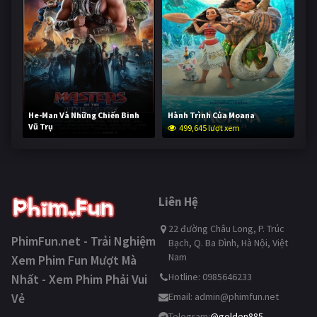
He-Man Và Những Chiến Binh
Hành Trình Của Moana
Vũ Trụ
499,645 lượt xem
249,078 lượt xem
Liên Hệ
22 đường Châu Long, P. Trúc
PhimFun.net - Trải Nghiệm
Bạch, Q. Ba Đình, Hà Nội, Việt
Nam
Xem Phim Fun Mượt Mà
Hotline: 0985646233
Nhất - Xem Phim Phải Vui
Vẻ
Email:
admin@phimfun.net
Telegram:
@golden885