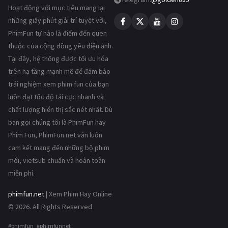
Hoạt động với mục tiêu mang lại
những giây phút giải trí tuyệt vời,
PhimFun tự hào là điểm đến quen
thuộc của cộng đồng yêu điện ảnh.
Tại đây, hệ thống được tối ưu hóa
trên hạ tầng mạnh mẽ để đảm bảo
trải nghiệm xem phim fun của bạn
luôn đạt tốc độ tải cực nhanh và
chất lượng hiển thị sắc nét nhất. Dù
bạn gọi chúng tôi là PhimFun hay
Phim Fun, PhimFun.net vẫn luôn
cam kết mang đến những bộ phim
mới, vietsub chuẩn và hoàn toàn
miễn phí.
phimfun.net
| Xem Phim Hay Online
© 2026. All Rights Reserved
#phimfun #phimfunnet