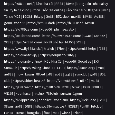
https://rr88.se.net/
|
kèo nhà cái
|
RR88
|
78win
|
bongdalu
|
nha cai uy
tin
|
ty le ca cuoc
|
7mcn
|
Xóc đĩa online
|
Kèo nhà cái 5
|
88goals
|
iwin
|
Tài xỉu MD5
|
1GOM
|
Rikvip
|
Go88
|
B52 club
|
max88
|
MM88
|
Ae888
|
go88
|
xoso66
|
https://cm88.dad/
|
https://hi88.uno/
|
MM88
|
https://alo789ga.com/
|
Xoso66
|
phim sex vlxx
|
https://xx88brand.com/
|
https://sunwin19.cn.com/
|
GG88
|
Xoso66
|
XX88
|
https://rr88it.com/
|
RR88
|
nổ hũ
|
MB66
|
SC88
|
https://www.fly888.club/
|
hitclub
|
77bet
|
https://mu88.help/
|
f168
|
https://hoiquantv.vip/
|
https://hoiquantv.site/
|
https://hoiquantv.online/
|
Kèo Nhà Cái
|
xoso66
|
Socolive
|
8XX
|
SumClub
|
https://79king1.fun/
|
HITCLUB
|
https://uu88n.org/
|
tr88
|
ae888
|
mcw
|
kuwin
|
88bet
|
x88
|
ao88
|
qq88
|
sumclub
|
go88
|
B52
club
|
https://shbet.health/
|
https://vnew88.net/
|
nổ hũ
|
mu88
|
https://qs88.team/
|
https://hi88.pink
|
hz88
|
68win
|
XX88
|
8XBET
|
VN168
|
keonhacai
|
hitclub
|
789club
|
sunwin
|
1gom
|
https://rikvippro.me/
|
socolive
|
xocdia88
|
https://luck8.dad
|
LV88
|
98win
|
ao88
|
DN88
|
https://58win.autos/
|
8XBET
|
Fun88
|
Hitclub
|
Fun88
|
TK688
|
bongdalu
|
fb88
|
m88
|
win55
|
86bet
|