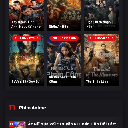
Tay Ngắm Tinh
Độc Thích Nhập
Anh: Nguy Cơ Nano
Nhện Ăn Hồn
Hầu
FULL HD VIETSUB
FULL HD VIETSUB
FULL HD VIETSUB
Nữ Đặc Cảnh Phản
Tương Tây Quỷ Sự
Công
Yêu Thần Lệnh
Phim Anime
Ác Nữ Nửa Vời ~Truyền Kì Hoán Hồn Đổi Xác~
#1