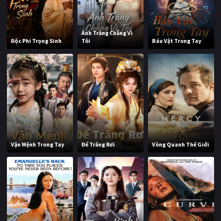
Ánh Trăng Chẳng Vì
Độc Phi Trọng Sinh
Tôi
Báu Vật Trong Tay
Vận Mệnh Trong Tay
Để Trăng Rơi
Vòng Quanh Thế Giới