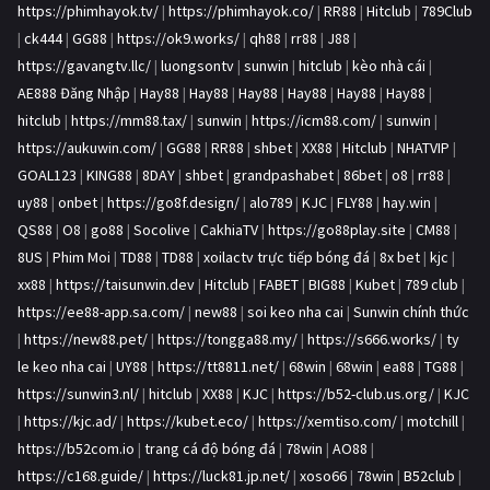
https://phimhayok.tv/
|
https://phimhayok.co/
|
RR88
|
Hitclub
|
789Club
|
ck444
|
GG88
|
https://ok9.works/
|
qh88
|
rr88
|
J88
|
https://gavangtv.llc/
|
luongsontv
|
sunwin
|
hitclub
|
kèo nhà cái
|
AE888 Đăng Nhập
|
Hay88
|
Hay88
|
Hay88
|
Hay88
|
Hay88
|
Hay88
|
hitclub
|
https://mm88.tax/
|
sunwin
|
https://icm88.com/
|
sunwin
|
https://aukuwin.com/
|
GG88
|
RR88
|
shbet
|
XX88
|
Hitclub
|
NHATVIP
|
GOAL123
|
KING88
|
8DAY
|
shbet
|
grandpashabet
|
86bet
|
o8
|
rr88
|
uy88
|
onbet
|
https://go8f.design/
|
alo789
|
KJC
|
FLY88
|
hay.win
|
QS88
|
O8
|
go88
|
Socolive
|
CakhiaTV
|
https://go88play.site
|
CM88
|
8US
|
Phim Moi
|
TD88
|
TD88
|
xoilactv trực tiếp bóng đá
|
8x bet
|
kjc
|
xx88
|
https://taisunwin.dev
|
Hitclub
|
FABET
|
BIG88
|
Kubet
|
789 club
|
https://ee88-app.sa.com/
|
new88
|
soi keo nha cai
|
Sunwin chính thức
|
https://new88.pet/
|
https://tongga88.my/
|
https://s666.works/
|
ty
le keo nha cai
|
UY88
|
https://tt8811.net/
|
68win
|
68win
|
ea88
|
TG88
|
https://sunwin3.nl/
|
hitclub
|
XX88
|
KJC
|
https://b52-club.us.org/
|
KJC
|
https://kjc.ad/
|
https://kubet.eco/
|
https://xemtiso.com/
|
motchill
|
https://b52com.io
|
trang cá độ bóng đá
|
78win
|
AO88
|
https://c168.guide/
|
https://luck81.jp.net/
|
xoso66
|
78win
|
B52club
|