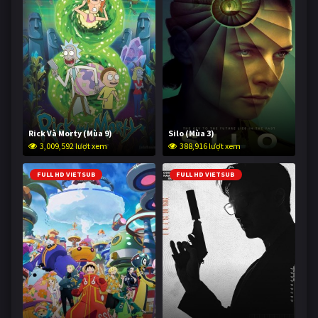
Rick Và Morty (Mùa 9)
Silo (Mùa 3)
3,009,592 lượt xem
388,916 lượt xem
FULL HD VIETSUB
FULL HD VIETSUB