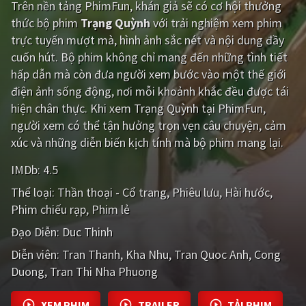
Trên nền tảng
PhimFun
, khán giả sẽ có cơ hội thưởng
thức bộ phim
Trạng Quỳnh
với trải nghiệm xem phim
Giật gân
Gia đình
trực tuyến mượt mà, hình ảnh sắc nét và nội dung đầy
Bí ẩn
Lịch sử
cuốn hút. Bộ phim không chỉ mang đến những tình tiết
hấp dẫn mà còn đưa người xem bước vào một thế giới
Viễn Tây
Tiểu sử
điện ảnh sống động, nơi mỗi khoảnh khắc đều được tái
GameShow
DramaTV
hiện chân thực. Khi xem Trạng Quỳnh tại PhimFun,
người xem có thể tận hưởng trọn vẹn câu chuyện, cảm
QUỐC GIA
xúc và những diễn biến kịch tính mà bộ phim mang lại.
IMDb:
4.5
Âu - Mỹ
Trung Quốc - Hồng Kông
Thể loại:
Thần thoại - Cổ trang
Phiêu lưu
Hài hước
Hàn Quốc
Nhật Bản
Phim chiếu rạp
Phim lẻ
Ấn Độ
Việt Nam
Đạo Diễn:
Duc Thinh
Diễn viên:
Tổng hợp
Tran Thanh
Kha Nhu
Tran Quoc Anh
Cong
Duong
Tran Thi Nha Phuong
CẬP NHẬT
XEM PHIM
TRAILER
TẢI PHIM