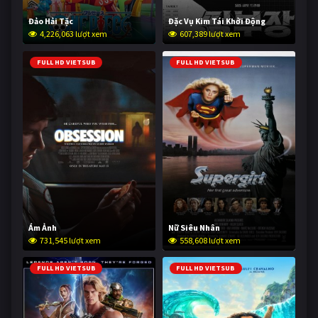
Đảo Hải Tặc
Đặc Vụ Kim Tái Khởi Động
4,226,063 lượt xem
607,389 lượt xem
FULL HD VIETSUB
FULL HD VIETSUB
Ám Ảnh
Nữ Siêu Nhân
731,545 lượt xem
558,608 lượt xem
FULL HD VIETSUB
FULL HD VIETSUB