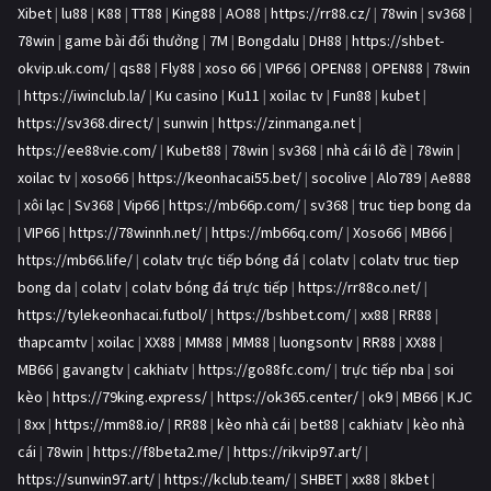
Xibet
|
lu88
|
K88
|
TT88
|
King88
|
AO88
|
https://rr88.cz/
|
78win
|
sv368
|
78win
|
game bài đổi thưởng
|
7M
|
Bongdalu
|
DH88
|
https://shbet-
okvip.uk.com/
|
qs88
|
Fly88
|
xoso 66
|
VIP66
|
OPEN88
|
OPEN88
|
78win
|
https://iwinclub.la/
|
Ku casino
|
Ku11
|
xoilac tv
|
Fun88
|
kubet
|
https://sv368.direct/
|
sunwin
|
https://zinmanga.net
|
https://ee88vie.com/
|
Kubet88
|
78win
|
sv368
|
nhà cái lô đề
|
78win
|
xoilac tv
|
xoso66
|
https://keonhacai55.bet/
|
socolive
|
Alo789
|
Ae888
|
xôi lạc
|
Sv368
|
Vip66
|
https://mb66p.com/
|
sv368
|
truc tiep bong da
|
VIP66
|
https://78winnh.net/
|
https://mb66q.com/
|
Xoso66
|
MB66
|
https://mb66.life/
|
colatv trực tiếp bóng đá
|
colatv
|
colatv truc tiep
bong da
|
colatv
|
colatv bóng đá trực tiếp
|
https://rr88co.net/
|
https://tylekeonhacai.futbol/
|
https://bshbet.com/
|
xx88
|
RR88
|
thapcamtv
|
xoilac
|
XX88
|
MM88
|
MM88
|
luongsontv
|
RR88
|
XX88
|
MB66
|
gavangtv
|
cakhiatv
|
https://go88fc.com/
|
trực tiếp nba
|
soi
kèo
|
https://79king.express/
|
https://ok365.center/
|
ok9
|
MB66
|
KJC
|
8xx
|
https://mm88.io/
|
RR88
|
kèo nhà cái
|
bet88
|
cakhiatv
|
kèo nhà
cái
|
78win
|
https://f8beta2.me/
|
https://rikvip97.art/
|
https://sunwin97.art/
|
https://kclub.team/
|
SHBET
|
xx88
|
8kbet
|