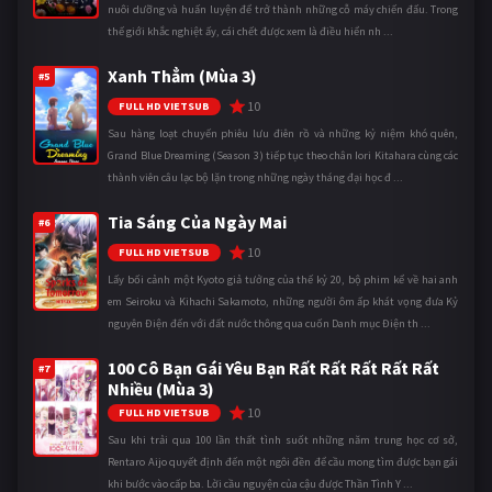
nuôi dưỡng và huấn luyện để trở thành những cỗ máy chiến đấu. Trong
thế giới khắc nghiệt ấy, cái chết được xem là điều hiển nh ...
Xanh Thẳm (Mùa 3)
#5
10
FULL HD VIETSUB
Sau hàng loạt chuyến phiêu lưu điên rồ và những kỷ niệm khó quên,
Grand Blue Dreaming (Season 3) tiếp tục theo chân Iori Kitahara cùng các
thành viên câu lạc bộ lặn trong những ngày tháng đại học đ ...
Tia Sáng Của Ngày Mai
#6
10
FULL HD VIETSUB
Lấy bối cảnh một Kyoto giả tưởng của thế kỷ 20, bộ phim kể về hai anh
em Seiroku và Kihachi Sakamoto, những người ôm ấp khát vọng đưa Kỷ
nguyên Điện đến với đất nước thông qua cuốn Danh mục Điện th ...
100 Cô Bạn Gái Yêu Bạn Rất Rất Rất Rất Rất
#7
Nhiều (Mùa 3)
10
FULL HD VIETSUB
Sau khi trải qua 100 lần thất tình suốt những năm trung học cơ sở,
Rentaro Aijo quyết định đến một ngôi đền để cầu mong tìm được bạn gái
khi bước vào cấp ba. Lời cầu nguyện của cậu được Thần Tình Y ...