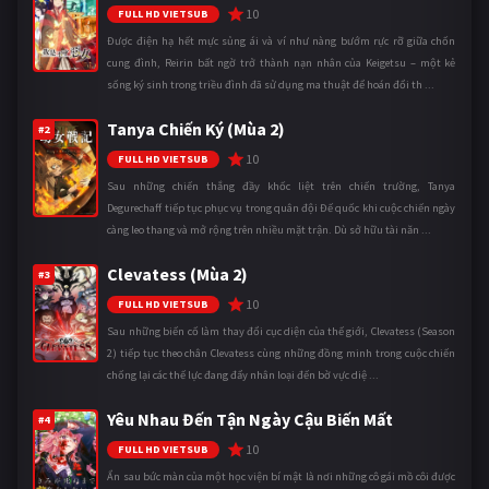
10
FULL HD VIETSUB
Được điện hạ hết mực sủng ái và ví như nàng bướm rực rỡ giữa chốn
cung đình, Reirin bất ngờ trở thành nạn nhân của Keigetsu – một kẻ
sống ký sinh trong triều đình đã sử dụng ma thuật để hoán đổi th ...
Tanya Chiến Ký (Mùa 2)
#2
10
FULL HD VIETSUB
Sau những chiến thắng đầy khốc liệt trên chiến trường, Tanya
Degurechaff tiếp tục phục vụ trong quân đội Đế quốc khi cuộc chiến ngày
càng leo thang và mở rộng trên nhiều mặt trận. Dù sở hữu tài năn ...
Clevatess (Mùa 2)
#3
10
FULL HD VIETSUB
Sau những biến cố làm thay đổi cục diện của thế giới, Clevatess (Season
2) tiếp tục theo chân Clevatess cùng những đồng minh trong cuộc chiến
chống lại các thế lực đang đẩy nhân loại đến bờ vực diệ ...
Yêu Nhau Đến Tận Ngày Cậu Biến Mất
#4
10
FULL HD VIETSUB
Ẩn sau bức màn của một học viện bí mật là nơi những cô gái mồ côi được