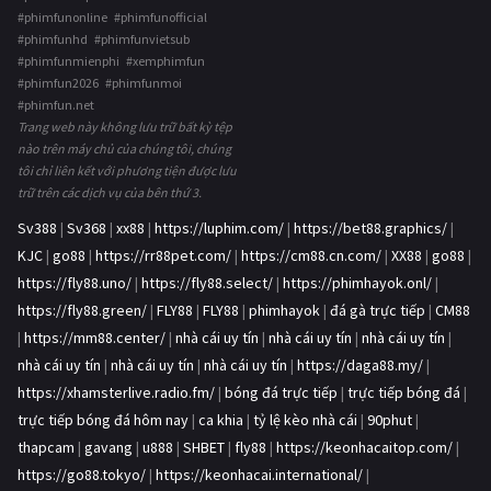
#phimfunonline #phimfunofficial
#phimfunhd #phimfunvietsub
#phimfunmienphi #xemphimfun
#phimfun2026 #phimfunmoi
#phimfun.net
Trang web này không lưu trữ bất kỳ tệp
nào trên máy chủ của chúng tôi, chúng
tôi chỉ liên kết với phương tiện được lưu
trữ trên các dịch vụ của bên thứ 3.
Sv388
|
Sv368
|
xx88
|
https://luphim.com/
|
https://bet88.graphics/
|
KJC
|
go88
|
https://rr88pet.com/
|
https://cm88.cn.com/
|
XX88
|
go88
|
https://fly88.uno/
|
https://fly88.select/
|
https://phimhayok.onl/
|
https://fly88.green/
|
FLY88
|
FLY88
|
phimhayok
|
đá gà trực tiếp
|
CM88
|
https://mm88.center/
|
nhà cái uy tín
|
nhà cái uy tín
|
nhà cái uy tín
|
nhà cái uy tín
|
nhà cái uy tín
|
nhà cái uy tín
|
https://daga88.my/
|
https://xhamsterlive.radio.fm/
|
bóng đá trực tiếp
|
trực tiếp bóng đá
|
trực tiếp bóng đá hôm nay
|
ca khia
|
tỷ lệ kèo nhà cái
|
90phut
|
thapcam
|
gavang
|
u888
|
SHBET
|
fly88
|
https://keonhacaitop.com/
|
https://go88.tokyo/
|
https://keonhacai.international/
|