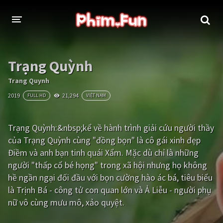
THỂ LOẠI
Trạng Quỳnh
Thần thoại - Cổ trang
Hành động
Trang Quynh
2019
21,294
FULL HD
VIỆT NAM
Tâm lý
Chiến tranh
Võ thuật - Kiếm hiệp
Nhạc kịch
Trạng Quỳnh:&nbsp;kể về hành trình giải cứu người thầy
của Trạng Quỳnh cùng "đồng bọn" là cô gái xinh đẹp
Kinh dị
Tội phạm - Hình sự
Điềm và anh bạn tinh quái Xẩm. Mặc dù chỉ là những
Phiêu lưu
Hài hước
người "thấp cổ bé họng" trong xã hội nhưng họ không
hề ngần ngại đối đầu với bọn cường hào ác bá, tiêu biểu
Viễn tưởng
Khoa học - Tài liệu
là Trịnh Bá - công tử con quan lớn và Ả Liễu - người phụ
Hoạt hình
Thể thao
nữ vô cùng mưu mô, xảo quyệt.
Tình cảm - Lãng mạn
Kỳ ảo