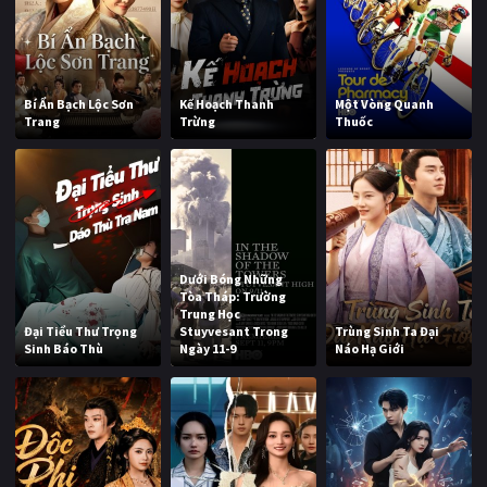
Bí Ẩn Bạch Lộc Sơn
Kế Hoạch Thanh
Một Vòng Quanh
Trang
Trừng
Thuốc
Dưới Bóng Những
Tòa Tháp: Trường
Trung Học
Đại Tiểu Thư Trọng
Stuyvesant Trong
Trùng Sinh Ta Đại
Sinh Báo Thù
Ngày 11-9
Náo Hạ Giới