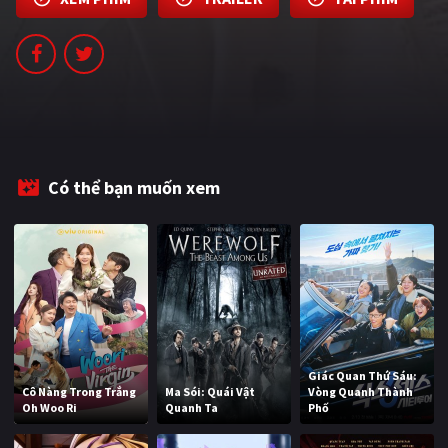
PHIM MỚI
PHIM BỘ
PHIM LẺ
PHIM CHIẾU RẠP
TUYỂN TẬP PHIM
Có thể bạn muốn xem
BLOG
Giác Quan Thứ Sáu:
Cô Nàng Trong Trắng
Ma Sói: Quái Vật
Vòng Quanh Thành
Oh Woo Ri
Quanh Ta
Phố