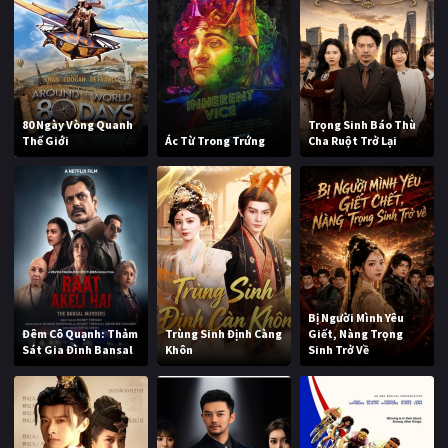
80 Ngày Vòng Quanh
Trọng Sinh Báo Thù
Thế Giới
Ác Từ Trong Trứng
Cha Ruột Trở Lại
Bị Người Mình Yêu
Đêm Cô Quạnh: Thảm
Trùng Sinh Định Càng
Giết, Nàng Trọng
Sát Gia Đình Bansal
Khôn
Sinh Trở Về