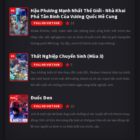
Hậu Phương Mạnh Nhất Thế Giới - Nhà Khai
#8
Phá Tân Binh Của Vương Quốc Mê Cung
10
FULL HD VIETSUB
Atobe Arihito, một nhân viên văn phòng luôn cống hiến hết mình cho
công việc, bất ngờ gặp tai nạn và được chuyển sinh đến dị giới mang tên
Vương quốc Mê Cung. Tại đây, anh trở thành một mạo hiểm gi ...
Thất Nghiệp Chuyển Sinh (Mùa 3)
#9
5
FULL HD VIETSUB
Sau những biến cố làm thay đổi cuộc đời, Rudeus Greyrat tiếp tục bước
vào một hành trình mới để trưởng thành cả về sức mạnh lẫn tinh thần.
Khi đối mặt với những thử thách ngày càng khắc nghiệt, anh ...
Đuốc Đen
#10
10
FULL HD VIETSUB
Jirô là một cậu bé được ông nuôi dưỡng và rèn luyện để trở thành ninja,
đồng thời sở hữu khả năng đặc biệt có thể giao tiếp với các loài động vật.
Bị mọi người xa lánh vì sự khác biệt của mình, cậu ...