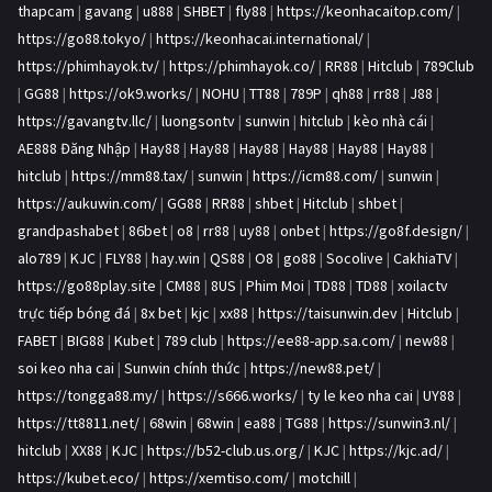
thapcam
|
gavang
|
u888
|
SHBET
|
fly88
|
https://keonhacaitop.com/
|
https://go88.tokyo/
|
https://keonhacai.international/
|
https://phimhayok.tv/
|
https://phimhayok.co/
|
RR88
|
Hitclub
|
789Club
|
GG88
|
https://ok9.works/
|
NOHU
|
TT88
|
789P
|
qh88
|
rr88
|
J88
|
https://gavangtv.llc/
|
luongsontv
|
sunwin
|
hitclub
|
kèo nhà cái
|
AE888 Đăng Nhập
|
Hay88
|
Hay88
|
Hay88
|
Hay88
|
Hay88
|
Hay88
|
hitclub
|
https://mm88.tax/
|
sunwin
|
https://icm88.com/
|
sunwin
|
https://aukuwin.com/
|
GG88
|
RR88
|
shbet
|
Hitclub
|
shbet
|
grandpashabet
|
86bet
|
o8
|
rr88
|
uy88
|
onbet
|
https://go8f.design/
|
alo789
|
KJC
|
FLY88
|
hay.win
|
QS88
|
O8
|
go88
|
Socolive
|
CakhiaTV
|
https://go88play.site
|
CM88
|
8US
|
Phim Moi
|
TD88
|
TD88
|
xoilactv
trực tiếp bóng đá
|
8x bet
|
kjc
|
xx88
|
https://taisunwin.dev
|
Hitclub
|
FABET
|
BIG88
|
Kubet
|
789 club
|
https://ee88-app.sa.com/
|
new88
|
soi keo nha cai
|
Sunwin chính thức
|
https://new88.pet/
|
https://tongga88.my/
|
https://s666.works/
|
ty le keo nha cai
|
UY88
|
https://tt8811.net/
|
68win
|
68win
|
ea88
|
TG88
|
https://sunwin3.nl/
|
hitclub
|
XX88
|
KJC
|
https://b52-club.us.org/
|
KJC
|
https://kjc.ad/
|
https://kubet.eco/
|
https://xemtiso.com/
|
motchill
|