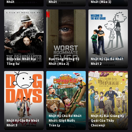
Nhất
Nhát
Nhất (Mùa 1)
Diệp Vấn: Nhất Đại
Bạn Cùng Phòng Tệ
Nhật Ký Cậu Bé Nhút
Tông Sư
Nhất (Mùa 2)
Nhát 2
Nhật Ký Chú Bé Nhút
Nhật Ký Bài Giảng Kỳ
Nhật Ký Cậu Bé Nhút
Nhát: Giọt Nước
Quái Của Thầy
Nhát 3
Tràn Ly
Chuzenji