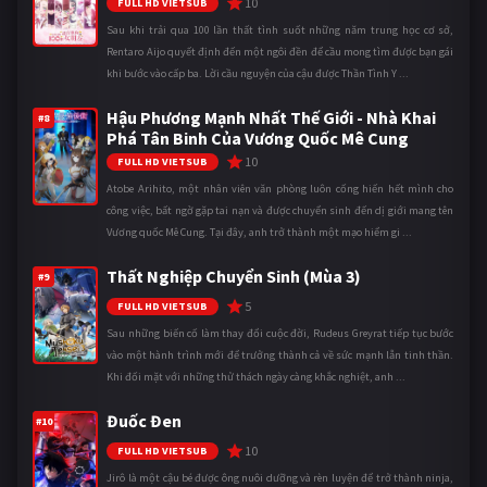
10
FULL HD VIETSUB
Sau khi trải qua 100 lần thất tình suốt những năm trung học cơ sở,
Rentaro Aijo quyết định đến một ngôi đền để cầu mong tìm được bạn gái
khi bước vào cấp ba. Lời cầu nguyện của cậu được Thần Tình Y ...
Hậu Phương Mạnh Nhất Thế Giới - Nhà Khai
#8
Phá Tân Binh Của Vương Quốc Mê Cung
10
FULL HD VIETSUB
Atobe Arihito, một nhân viên văn phòng luôn cống hiến hết mình cho
công việc, bất ngờ gặp tai nạn và được chuyển sinh đến dị giới mang tên
Vương quốc Mê Cung. Tại đây, anh trở thành một mạo hiểm gi ...
Thất Nghiệp Chuyển Sinh (Mùa 3)
#9
5
FULL HD VIETSUB
Sau những biến cố làm thay đổi cuộc đời, Rudeus Greyrat tiếp tục bước
vào một hành trình mới để trưởng thành cả về sức mạnh lẫn tinh thần.
Khi đối mặt với những thử thách ngày càng khắc nghiệt, anh ...
Đuốc Đen
#10
10
FULL HD VIETSUB
Jirô là một cậu bé được ông nuôi dưỡng và rèn luyện để trở thành ninja,