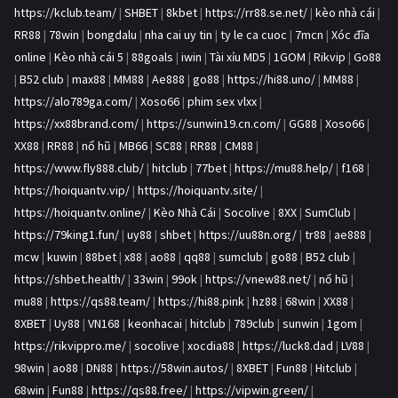
https://kclub.team/
|
SHBET
|
8kbet
|
https://rr88.se.net/
|
kèo nhà cái
|
RR88
|
78win
|
bongdalu
|
nha cai uy tin
|
ty le ca cuoc
|
7mcn
|
Xóc đĩa
online
|
Kèo nhà cái 5
|
88goals
|
iwin
|
Tài xỉu MD5
|
1GOM
|
Rikvip
|
Go88
|
B52 club
|
max88
|
MM88
|
Ae888
|
go88
|
https://hi88.uno/
|
MM88
|
https://alo789ga.com/
|
Xoso66
|
phim sex vlxx
|
https://xx88brand.com/
|
https://sunwin19.cn.com/
|
GG88
|
Xoso66
|
XX88
|
RR88
|
nổ hũ
|
MB66
|
SC88
|
RR88
|
CM88
|
https://www.fly888.club/
|
hitclub
|
77bet
|
https://mu88.help/
|
f168
|
https://hoiquantv.vip/
|
https://hoiquantv.site/
|
https://hoiquantv.online/
|
Kèo Nhà Cái
|
Socolive
|
8XX
|
SumClub
|
https://79king1.fun/
|
uy88
|
shbet
|
https://uu88n.org/
|
tr88
|
ae888
|
mcw
|
kuwin
|
88bet
|
x88
|
ao88
|
qq88
|
sumclub
|
go88
|
B52 club
|
https://shbet.health/
|
33win
|
99ok
|
https://vnew88.net/
|
nổ hũ
|
mu88
|
https://qs88.team/
|
https://hi88.pink
|
hz88
|
68win
|
XX88
|
8XBET
|
Uy88
|
VN168
|
keonhacai
|
hitclub
|
789club
|
sunwin
|
1gom
|
https://rikvippro.me/
|
socolive
|
xocdia88
|
https://luck8.dad
|
LV88
|
98win
|
ao88
|
DN88
|
https://58win.autos/
|
8XBET
|
Fun88
|
Hitclub
|
68win
|
Fun88
|
https://qs88.free/
|
https://vipwin.green/
|