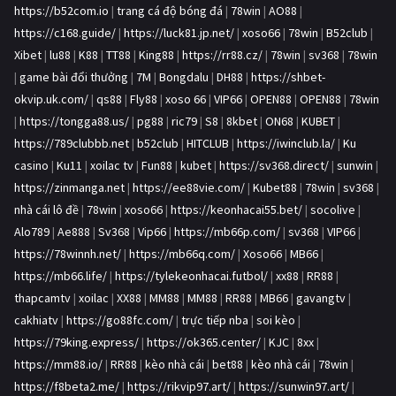
https://b52com.io
|
trang cá độ bóng đá
|
78win
|
AO88
|
https://c168.guide/
|
https://luck81.jp.net/
|
xoso66
|
78win
|
B52club
|
Xibet
|
lu88
|
K88
|
TT88
|
King88
|
https://rr88.cz/
|
78win
|
sv368
|
78win
|
game bài đổi thưởng
|
7M
|
Bongdalu
|
DH88
|
https://shbet-
okvip.uk.com/
|
qs88
|
Fly88
|
xoso 66
|
VIP66
|
OPEN88
|
OPEN88
|
78win
|
https://tongga88.us/
|
pg88
|
ric79
|
S8
|
8kbet
|
ON68
|
KUBET
|
https://789clubbb.net
|
b52club
|
HITCLUB
|
https://iwinclub.la/
|
Ku
casino
|
Ku11
|
xoilac tv
|
Fun88
|
kubet
|
https://sv368.direct/
|
sunwin
|
https://zinmanga.net
|
https://ee88vie.com/
|
Kubet88
|
78win
|
sv368
|
nhà cái lô đề
|
78win
|
xoso66
|
https://keonhacai55.bet/
|
socolive
|
Alo789
|
Ae888
|
Sv368
|
Vip66
|
https://mb66p.com/
|
sv368
|
VIP66
|
https://78winnh.net/
|
https://mb66q.com/
|
Xoso66
|
MB66
|
https://mb66.life/
|
https://tylekeonhacai.futbol/
|
xx88
|
RR88
|
thapcamtv
|
xoilac
|
XX88
|
MM88
|
MM88
|
RR88
|
MB66
|
gavangtv
|
cakhiatv
|
https://go88fc.com/
|
trực tiếp nba
|
soi kèo
|
https://79king.express/
|
https://ok365.center/
|
KJC
|
8xx
|
https://mm88.io/
|
RR88
|
kèo nhà cái
|
bet88
|
kèo nhà cái
|
78win
|
https://f8beta2.me/
|
https://rikvip97.art/
|
https://sunwin97.art/
|