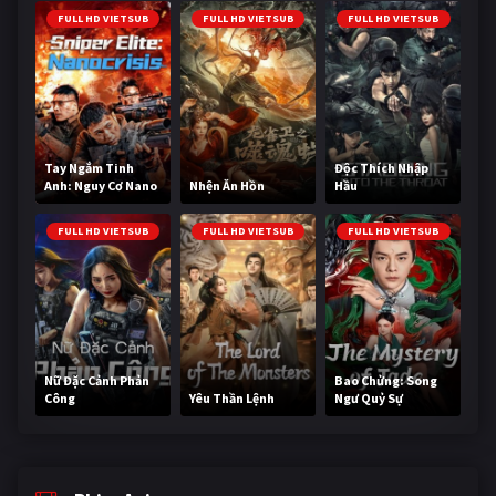
FULL HD VIETSUB
FULL HD VIETSUB
FULL HD VIETSUB
Tay Ngắm Tinh
Độc Thích Nhập
Anh: Nguy Cơ Nano
Nhện Ăn Hồn
Hầu
FULL HD VIETSUB
FULL HD VIETSUB
FULL HD VIETSUB
Nữ Đặc Cảnh Phản
Bao Chửng: Song
Công
Yêu Thần Lệnh
Ngư Quỷ Sự