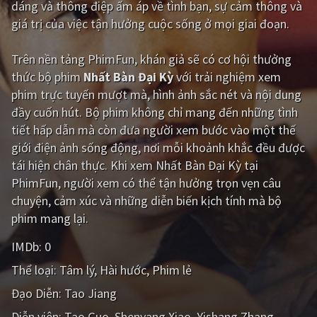
dáng và thông điệp ấm áp về tình bạn, sự cảm thông và
giá trị của việc tận hưởng cuộc sống ở mọi giai đoạn.
Giật gân
Gia đình
Bí ẩn
Lịch sử
Trên nền tảng
PhimFun
, khán giả sẽ có cơ hội thưởng
thức bộ phim
Nhất Bàn Đại Kỳ
với trải nghiệm xem
Viễn Tây
Tiểu sử
phim trực tuyến mượt mà, hình ảnh sắc nét và nội dung
GameShow
DramaTV
đầy cuốn hút. Bộ phim không chỉ mang đến những tình
tiết hấp dẫn mà còn đưa người xem bước vào một thế
QUỐC GIA
giới điện ảnh sống động, nơi mỗi khoảnh khắc đều được
tái hiện chân thực. Khi xem Nhất Bàn Đại Kỳ tại
Âu - Mỹ
Trung Quốc - Hồng Kông
PhimFun, người xem có thể tận hưởng trọn vẹn câu
chuyện, cảm xúc và những diễn biến kịch tính mà bộ
Hàn Quốc
Nhật Bản
phim mang lại.
Ấn Độ
Việt Nam
IMDb:
0
Tổng hợp
Thể loại:
Tâm lý
Hài hước
Phim lẻ
Đạo Diễn:
Tao Jiang
CẬP NHẬT
Diễn viên:
Tao Guo
Shenyang Xiao
Yishang Zhang