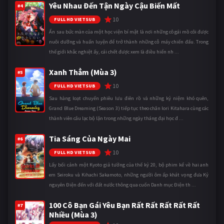
Yêu Nhau Đến Tận Ngày Cậu Biến Mất
#4
10
FULL HD VIETSUB
Ẩn sau bức màn của một học viện bí mật là nơi những cô gái mồ côi được
nuôi dưỡng và huấn luyện để trở thành những cỗ máy chiến đấu. Trong
thế giới khắc nghiệt ấy, cái chết được xem là điều hiển nh ...
Xanh Thẳm (Mùa 3)
#5
10
FULL HD VIETSUB
Sau hàng loạt chuyến phiêu lưu điên rồ và những kỷ niệm khó quên,
Grand Blue Dreaming (Season 3) tiếp tục theo chân Iori Kitahara cùng các
thành viên câu lạc bộ lặn trong những ngày tháng đại học đ ...
Tia Sáng Của Ngày Mai
#6
10
FULL HD VIETSUB
Lấy bối cảnh một Kyoto giả tưởng của thế kỷ 20, bộ phim kể về hai anh
em Seiroku và Kihachi Sakamoto, những người ôm ấp khát vọng đưa Kỷ
nguyên Điện đến với đất nước thông qua cuốn Danh mục Điện th ...
100 Cô Bạn Gái Yêu Bạn Rất Rất Rất Rất Rất
#7
Nhiều (Mùa 3)