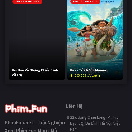
FULL HD VIETSUB
FULL HD VIETSUB
He-Man Và Những Chiến Binh
Hành Trình Của Moana
Vũ Trụ
503,505 lượt xem
253,736 lượt xem
Liên Hệ
22 đường Châu Long, P. Trúc
PhimFun.net - Trải Nghiệm
Bạch, Q. Ba Đình, Hà Nội, Việt
Nam
Xem Phim Fun Mượt Mà