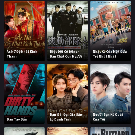
Ác Nữ Đệ Nhất Kinh
Biệt Đội Cơ Động -
Nhật Ký Của Một Đứa
Thành
Bản Chất Con Người
Trẻ Nhút Nhát
Bạn Gái Đại Gia Sắp
Người Bạn Kỳ Quái
Bàn Tay Bẩn
Lộ Danh Tính
Của Tôi