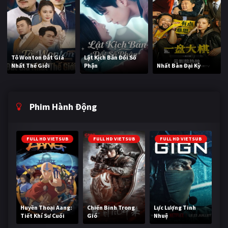
Tô Wonton Đắt Giá
Lật Kịch Bản Đổi Số
Nhất Thế Giới
Phận
Nhất Bàn Đại Kỳ
Phim Hành Động
FULL HD VIETSUB
FULL HD VIETSUB
FULL HD VIETSUB
Huyền Thoại Aang:
Chiến Binh Trong
Lực Lượng Tinh
Tiết Khí Sư Cuối
Gió
Nhuệ
Cùng