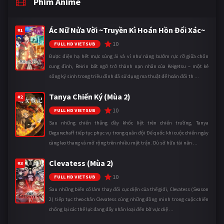
Phim Anime
Ác Nữ Nửa Vời ~Truyền Kì Hoán Hồn Đổi Xác~
#1
10
FULL HD VIETSUB
Được điện hạ hết mực sủng ái và ví như nàng bướm rực rỡ giữa chốn
cung đình, Reirin bất ngờ trở thành nạn nhân của Keigetsu – một kẻ
sống ký sinh trong triều đình đã sử dụng ma thuật để hoán đổi th ...
Tanya Chiến Ký (Mùa 2)
#2
10
FULL HD VIETSUB
Sau những chiến thắng đầy khốc liệt trên chiến trường, Tanya
Degurechaff tiếp tục phục vụ trong quân đội Đế quốc khi cuộc chiến ngày
càng leo thang và mở rộng trên nhiều mặt trận. Dù sở hữu tài năn ...
Clevatess (Mùa 2)
#3
10
FULL HD VIETSUB
Sau những biến cố làm thay đổi cục diện của thế giới, Clevatess (Season
2) tiếp tục theo chân Clevatess cùng những đồng minh trong cuộc chiến
chống lại các thế lực đang đẩy nhân loại đến bờ vực diệ ...