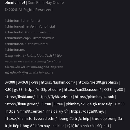
phimfun.net
| Xem Phim Hay Online
© 2026. All Rights Reserved
#phimfun #phimfunnet
#phimfunonline #phimfunofficial
#phimfunhd #phimfunvietsub
#phimfunmienphi #xemphimfun
#phimfun2026 #phimfunmoi
#phimfun.net
Trang web này không lưu trữ bất kỳ tệp
nào trên máy chủ của chúng tôi, chúng
tôi chỉ liên kết với phương tiện được lưu
trữ trên các dịch vụ của bên thứ 3.
Sv388
|
Sv368
|
xx88
|
https://luphim.com/
|
https://bet88.graphics/
|
KJC
|
go88
|
https://rr88pet.com/
|
https://cm88.cn.com/
|
XX88
|
go88
|
https://fly88.uno/
|
https://fly88.select/
|
https://phimhayok.onl/
|
https://fly88.green/
|
FLY88
|
FLY88
|
phimhayok
|
đá gà trực tiếp
|
CM88
|
https://mm88.center/
|
nhà cái uy tín
|
https://daga88.my/
|
https://xhamsterlive.radio.fm/
|
bóng đá trực tiếp
|
trực tiếp bóng đá
|
trực tiếp bóng đá hôm nay
|
ca khia
|
tỷ lệ kèo nhà cái
|
90phut
|