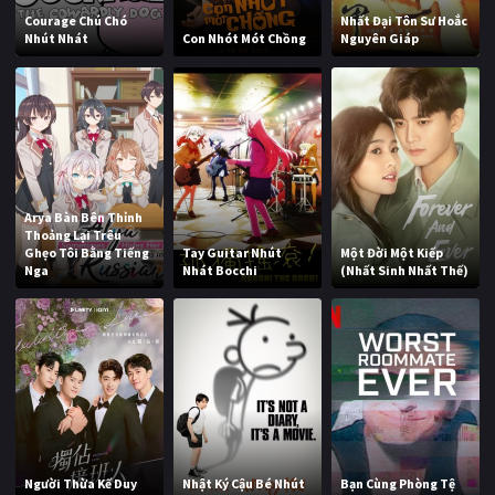
Courage Chú Chó
Nhất Đại Tôn Sư Hoắc
Nhút Nhát
Con Nhót Mót Chồng
Nguyên Giáp
Arya Bàn Bên Thỉnh
Thoảng Lại Trêu
Ghẹo Tôi Bằng Tiếng
Tay Guitar Nhút
Một Đời Một Kiếp
Nga
Nhát Bocchi
(Nhất Sinh Nhất Thế)
Người Thừa Kế Duy
Nhật Ký Cậu Bé Nhút
Bạn Cùng Phòng Tệ