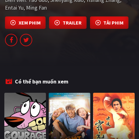
PHIM MỚI
Entai Yu
Ming Fan
PHIM BỘ
XEM PHIM
TRAILER
TẢI PHIM
PHIM LẺ
PHIM CHIẾU RẠP
TUYỂN TẬP PHIM
BLOG
Có thể bạn muốn xem