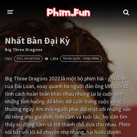
THỂ LOẠI
Nhất Bàn Đại Kỳ
Thần thoại - Cổ trang
Hành động
Big Three Dragons
2022
1,854
FULL HD VIETSUB
TRUNG QUỐC - HỒNG KÔNG
Tâm lý
Chiến tranh
Võ thuật - Kiếm hiệp
Nhạc kịch
Big Three Dragons 2022 là một bộ phim hài - gia đình
của Đài Loan, xoay quanh ba người đàn ông lớn tuổi có
Kinh dị
Tội phạm - Hình sự
tính cách hoàn toàn khác nhau nhưng lại bị cuốn vào
Phiêu lưu
Hài hước
những tình huống dở khóc dở cười trong cuộc sống
thường ngày. Khi mỗi người phải đối mặt với những vấn
Viễn tưởng
Khoa học - Tài liệu
đề riêng như gia đình, tình cảm và tuổi tác, họ dần tìm
Hoạt hình
Thể thao
thấy sự đồng cảm và trở thành chỗ dựa cho nhau. Phim
nổi bật với lối kể chuyện nhẹ nhàng, hài hước duyên
Tình cảm - Lãng mạn
Kỳ ảo