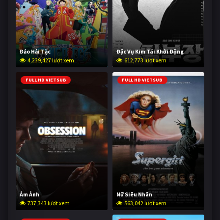
Đảo Hải Tặc
Đặc Vụ Kim Tái Khởi Động
4,239,427 lượt xem
612,773 lượt xem
FULL HD VIETSUB
FULL HD VIETSUB
Ám Ảnh
Nữ Siêu Nhân
737,343 lượt xem
563,042 lượt xem