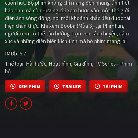
cuốn hút. Bộ phim không chỉ mang đến những tình tiết
hấp dẫn mà còn đưa người xem bước vào một thế giới
Giật gân
Gia đình
điện ảnh sống động, nơi mỗi khoảnh khắc đều được tái
Bí ẩn
Lịch sử
hiện chân thực. Khi xem Booba (Mùa 3) tại PhimFun,
người xem có thể tận hưởng trọn vẹn câu chuyện, cảm
Viễn Tây
Tiểu sử
xúc và những diễn biến kịch tính mà bộ phim mang lại.
GameShow
DramaTV
IMDb:
6.7
Thể loại:
Hài hước
Hoạt hình
Gia đình
TV Series - Phim
QUỐC GIA
bộ
Âu - Mỹ
Trung Quốc - Hồng Kông
XEM PHIM
TRAILER
TẢI PHIM
Hàn Quốc
Nhật Bản
Ấn Độ
Việt Nam
Tổng hợp
CẬP NHẬT