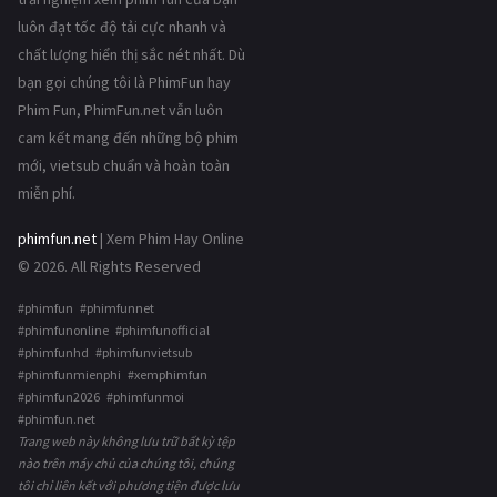
luôn đạt tốc độ tải cực nhanh và
chất lượng hiển thị sắc nét nhất. Dù
bạn gọi chúng tôi là PhimFun hay
Phim Fun, PhimFun.net vẫn luôn
cam kết mang đến những bộ phim
mới, vietsub chuẩn và hoàn toàn
miễn phí.
phimfun.net
| Xem Phim Hay Online
© 2026. All Rights Reserved
#phimfun #phimfunnet
#phimfunonline #phimfunofficial
#phimfunhd #phimfunvietsub
#phimfunmienphi #xemphimfun
#phimfun2026 #phimfunmoi
#phimfun.net
Trang web này không lưu trữ bất kỳ tệp
nào trên máy chủ của chúng tôi, chúng
tôi chỉ liên kết với phương tiện được lưu