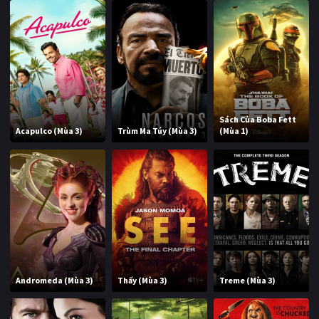
Sách Của Boba Fett
Acapulco (Mùa 3)
Trùm Ma Túy (Mùa 3)
(Mùa 1)
Andromeda (Mùa 3)
Thấy (Mùa 3)
Treme (Mùa 3)