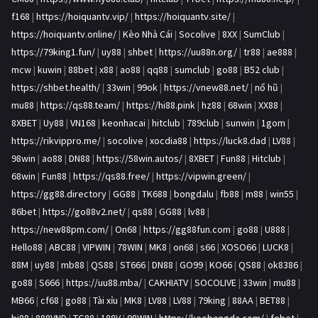
f168
|
https://hoiquantv.vip/
|
https://hoiquantv.site/
|
https://hoiquantv.online/
|
Kèo Nhà Cái
|
Socolive
|
8XX
|
SumClub
|
https://79king1.fun/
|
uy88
|
shbet
|
https://uu88n.org/
|
tr88
|
ae888
|
mcw
|
kuwin
|
88bet
|
x88
|
ao88
|
qq88
|
sumclub
|
go88
|
B52 club
|
https://shbet.health/
|
33win
|
99ok
|
https://vnew88.net/
|
nổ hũ
|
mu88
|
https://qs88.team/
|
https://hi88.pink
|
hz88
|
68win
|
XX88
|
8XBET
|
Uy88
|
VN168
|
keonhacai
|
hitclub
|
789club
|
sunwin
|
1gom
|
https://rikvippro.me/
|
socolive
|
xocdia88
|
https://luck8.dad
|
LV88
|
98win
|
ao88
|
DN88
|
https://58win.autos/
|
8XBET
|
Fun88
|
Hitclub
|
68win
|
Fun88
|
https://qs88.free/
|
https://vipwin.green/
|
https://gg88.directory
|
GG88
|
TK688
|
bongdalu
|
fb88
|
m88
|
win55
|
86bet
|
https://go88v2.net/
|
qs88
|
GG88
|
lv88
|
https://new88pm.com/
|
On68
|
https://gg88fun.com
|
go88
|
U888
|
Hello88
|
ABC88
|
VIPWIN
|
78WIN
|
MK8
|
on68
|
s66
|
XOSO66
|
LUCK8
|
88M
|
uy88
|
mb88
|
QS88
|
ST666
|
DN88
|
GO99
|
KO66
|
QS88
|
ok8386
|
go88
|
S666
|
https://uu88.mba/
|
CAKHIATV
|
SOCOLIVE
|
33win
|
mu88
|
MB66
|
cf68
|
go88
|
Tài xỉu
|
MK8
|
LV88
|
LV88
|
79king
|
88AA
|
BET88
|