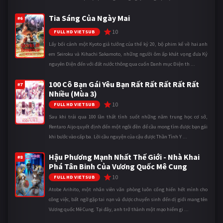
Tia Sáng Của Ngày Mai
#6
10
FULL HD VIETSUB
Lấy bối cảnh một Kyoto giả tưởng của thế kỷ 20, bộ phim kể về hai anh
em Seiroku và Kihachi Sakamoto, những người ôm ấp khát vọng đưa Kỷ
nguyên Điện đến với đất nước thông qua cuốn Danh mục Điện th ...
100 Cô Bạn Gái Yêu Bạn Rất Rất Rất Rất Rất
#7
Nhiều (Mùa 3)
10
FULL HD VIETSUB
Sau khi trải qua 100 lần thất tình suốt những năm trung học cơ sở,
Rentaro Aijo quyết định đến một ngôi đền để cầu mong tìm được bạn gái
khi bước vào cấp ba. Lời cầu nguyện của cậu được Thần Tình Y ...
Hậu Phương Mạnh Nhất Thế Giới - Nhà Khai
#8
Phá Tân Binh Của Vương Quốc Mê Cung
10
FULL HD VIETSUB
Atobe Arihito, một nhân viên văn phòng luôn cống hiến hết mình cho
công việc, bất ngờ gặp tai nạn và được chuyển sinh đến dị giới mang tên
Vương quốc Mê Cung. Tại đây, anh trở thành một mạo hiểm gi ...