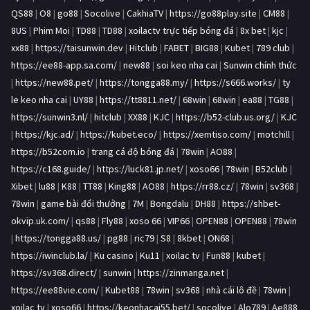
QS88
|
O8
|
go88
|
Socolive
|
CakhiaTV
|
https://go88play.site
|
CM88
|
8US
|
Phim Moi
|
TD88
|
TD88
|
xoilactv trực tiếp bóng đá
|
8x bet
|
kjc
|
xx88
|
https://taisunwin.dev
|
Hitclub
|
FABET
|
BIG88
|
Kubet
|
789 club
|
https://ee88-app.sa.com/
|
new88
|
soi keo nha cai
|
Sunwin chính thức
|
https://new88.pet/
|
https://tongga88.my/
|
https://s666.works/
|
ty
le keo nha cai
|
UY88
|
https://tt8811.net/
|
68win
|
68win
|
ea88
|
TG88
|
https://sunwin3.nl/
|
hitclub
|
XX88
|
KJC
|
https://b52-club.us.org/
|
KJC
|
https://kjc.ad/
|
https://kubet.eco/
|
https://xemtiso.com/
|
motchill
|
https://b52com.io
|
trang cá độ bóng đá
|
78win
|
AO88
|
https://c168.guide/
|
https://luck81.jp.net/
|
xoso66
|
78win
|
B52club
|
Xibet
|
lu88
|
K88
|
TT88
|
King88
|
AO88
|
https://rr88.cz/
|
78win
|
sv368
|
78win
|
game bài đổi thưởng
|
7M
|
Bongdalu
|
DH88
|
https://shbet-
okvip.uk.com/
|
qs88
|
Fly88
|
xoso 66
|
VIP66
|
OPEN88
|
OPEN88
|
78win
|
https://tongga88.us/
|
pg88
|
ric79
|
S8
|
8kbet
|
ON68
|
https://iwinclub.la/
|
Ku casino
|
Ku11
|
xoilac tv
|
Fun88
|
kubet
|
https://sv368.direct/
|
sunwin
|
https://zinmanga.net
|
https://ee88vie.com/
|
Kubet88
|
78win
|
sv368
|
nhà cái lô đề
|
78win
|
xoilac tv
|
xoso66
|
https://keonhacai55.bet/
|
socolive
|
Alo789
|
Ae888