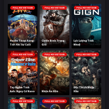
FULL HD VIETSUB
FULL HD VIETSUB
FULL HD VIETSUB
Huyền Thoại Aang:
Chiến Binh Trong
Lực Lượng Tinh
Tiết Khí Sư Cuối
Gió
Nhuệ
Cùng
FULL HD VIETSUB
FULL HD VIETSUB
FULL HD VIETSUB
Tay Ngắm Tinh
Độc Thích Nhập
Anh: Nguy Cơ Nano
Nhện Ăn Hồn
Hầu
FULL HD VIETSUB
FULL HD VIETSUB
FULL HD VIETSUB