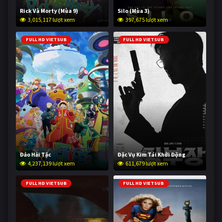
Rick Và Morty (Mùa 9)
Silo (Mùa 3)
3,015,117 lượt xem
397,675 lượt xem
FULL HD VIETSUB
FULL HD VIETSUB
Đảo Hải Tặc
Đặc Vụ Kim Tái Khởi Động
4,237,139 lượt xem
611,679 lượt xem
FULL HD VIETSUB
FULL HD VIETSUB