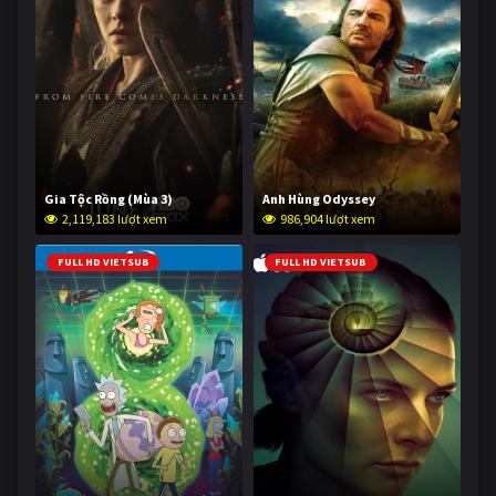
Gia Tộc Rồng (Mùa 3)
Anh Hùng Odyssey
2,119,183 lượt xem
986,904 lượt xem
FULL HD VIETSUB
FULL HD VIETSUB