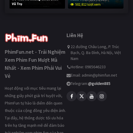
Vũ Trụ
502,812 lượt xem
252,742 lượt xem
Liên Hệ
22 đường Châu Long, P. Trúc
PhimFun.net - Trải Nghiệm
Bạch, Q. Ba Đình, Hà Nội, Việt
Nam
Xem Phim Fun Mượt Mà
Hotline: 0985646233
Nhất - Xem Phim Phải Vui
Vẻ
Email:
admin@phimfun.net
Telegram:
@golden885
Hoạt động với mục tiêu mang lại
những giây phút giải trí tuyệt vời,
PhimFun tự hào là điểm đến quen
thuộc của cộng đồng yêu điện ảnh.
Tại đây, hệ thống được tối ưu hóa
trên hạ tầng mạnh mẽ để đảm bảo
trải nghiệm xem phim fun của bạn