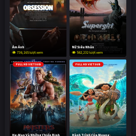
Ám Ảnh
Nữ Siêu Nhân
736,165 lượt xem
562,232 lượt xem
FULL HD VIETSUB
FULL HD VIETSUB
He-Man Và Những Chiến Binh
Hành Trình Của Moana