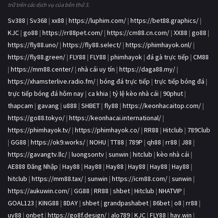
trữ trên các dịch vụ của bên thứ 3.
Sv388
|
Sv368
|
xx88
|
https://luphim.com/
|
https://bet88.graphics/
|
KJC
|
go88
|
https://rr88pet.com/
|
https://cm88.cn.com/
|
XX88
|
go88
|
https://fly88.uno/
|
https://fly88.select/
|
https://phimhayok.onl/
|
https://fly88.green/
|
FLY88
|
FLY88
|
phimhayok
|
đá gà trực tiếp
|
CM88
|
https://mm88.center/
|
nhà cái uy tín
|
https://daga88.my/
|
https://xhamsterlive.radio.fm/
|
bóng đá trực tiếp
|
trực tiếp bóng đá
|
trực tiếp bóng đá hôm nay
|
ca khia
|
tỷ lệ kèo nhà cái
|
90phut
|
thapcam
|
gavang
|
u888
|
SHBET
|
fly88
|
https://keonhacaitop.com/
|
https://go88.tokyo/
|
https://keonhacai.international/
|
https://phimhayok.tv/
|
https://phimhayok.co/
|
RR88
|
Hitclub
|
789Club
|
GG88
|
https://ok9.works/
|
NOHU
|
TT88
|
789P
|
qh88
|
rr88
|
J88
|
https://gavangtv.llc/
|
luongsontv
|
sunwin
|
hitclub
|
kèo nhà cái
|
AE888 Đăng Nhập
|
Hay88
|
Hay88
|
Hay88
|
Hay88
|
Hay88
|
Hay88
|
hitclub
|
https://mm88.tax/
|
sunwin
|
https://icm88.com/
|
sunwin
|
https://aukuwin.com/
|
GG88
|
RR88
|
shbet
|
Hitclub
|
NHATVIP
|
GOAL123
|
KING88
|
8DAY
|
shbet
|
grandpashabet
|
86bet
|
o8
|
rr88
|
uy88
|
onbet
|
https://go8f.design/
|
alo789
|
KJC
|
FLY88
|
hay.win
|