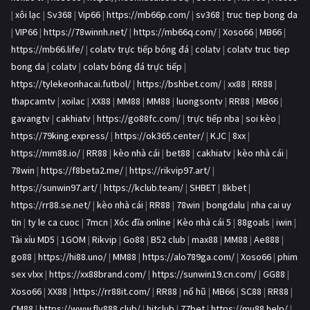
|
xôi lạc
|
Sv368
|
Vip66
|
https://mb66p.com/
|
sv368
|
truc tiep bong da
|
VIP66
|
https://78winnh.net/
|
https://mb66q.com/
|
Xoso66
|
MB66
|
https://mb66.life/
|
colatv trực tiếp bóng đá
|
colatv
|
colatv truc tiep
bong da
|
colatv
|
colatv bóng đá trực tiếp
|
https://tylekeonhacai.futbol/
|
https://bshbet.com/
|
xx88
|
RR88
|
thapcamtv
|
xoilac
|
XX88
|
MM88
|
MM88
|
luongsontv
|
RR88
|
MB66
|
gavangtv
|
cakhiatv
|
https://go88fc.com/
|
trực tiếp nba
|
soi kèo
|
https://79king.express/
|
https://ok365.center/
|
KJC
|
8xx
|
https://mm88.io/
|
RR88
|
kèo nhà cái
|
bet88
|
cakhiatv
|
kèo nhà cái
|
78win
|
https://f8beta2.me/
|
https://rikvip97.art/
|
https://sunwin97.art/
|
https://kclub.team/
|
SHBET
|
8kbet
|
https://rr88.se.net/
|
kèo nhà cái
|
RR88
|
78win
|
bongdalu
|
nha cai uy
tin
|
ty le ca cuoc
|
7mcn
|
Xóc đĩa online
|
Kèo nhà cái 5
|
88goals
|
iwin
|
Tài xỉu MD5
|
1GOM
|
Rikvip
|
Go88
|
B52 club
|
max88
|
MM88
|
Ae888
|
go88
|
https://hi88.uno/
|
MM88
|
https://alo789ga.com/
|
Xoso66
|
phim
sex vlxx
|
https://xx88brand.com/
|
https://sunwin19.cn.com/
|
GG88
|
Xoso66
|
XX88
|
https://rr88it.com/
|
RR88
|
nổ hũ
|
MB66
|
SC88
|
RR88
|
CM88
|
https://www.fly888.club/
|
hitclub
|
77bet
|
https://mu88.help/
|