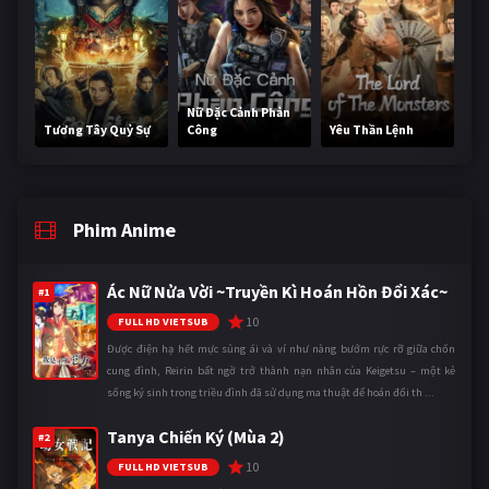
Nữ Đặc Cảnh Phản
Tương Tây Quỷ Sự
Công
Yêu Thần Lệnh
Phim Anime
Ác Nữ Nửa Vời ~Truyền Kì Hoán Hồn Đổi Xác~
#1
10
FULL HD VIETSUB
Được điện hạ hết mực sủng ái và ví như nàng bướm rực rỡ giữa chốn
cung đình, Reirin bất ngờ trở thành nạn nhân của Keigetsu – một kẻ
sống ký sinh trong triều đình đã sử dụng ma thuật để hoán đổi th ...
Tanya Chiến Ký (Mùa 2)
#2
10
FULL HD VIETSUB