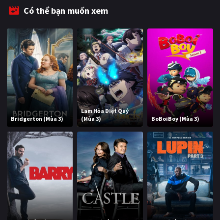
PHIM MỚI
Có thể bạn muốn xem
PHIM BỘ
PHIM LẺ
PHIM CHIẾU RẠP
TUYỂN TẬP PHIM
BLOG
Lam Hỏa Diệt Quỷ
Bridgerton (Mùa 3)
(Mùa 3)
BoBoiBoy (Mùa 3)