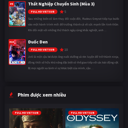
Thất Nghiệp Chuyển Sinh (Mùa 3)
#9
5
FULL HD VIETSUB
Sau những biến cố làm thay đổi cuộc đời, Rudeus Greyrat tiếp tục bước
vào một hành trình mới để trưởng thành cả về sức mạnh lẫn tinh thần.
Khi đối mặt với những thử thách ngày càng khắc nghiệt, anh ...
Đuốc Đen
#10
10
FULL HD VIETSUB
Jirô là một cậu bé được ông nuôi dưỡng và rèn luyện để trở thành ninja,
đồng thời sở hữu khả năng đặc biệt có thể giao tiếp với các loài động vật.
Bị mọi người xa lánh vì sự khác biệt của mình, cậu ...
Phim được xem nhiều
FULL HD VIETSUB
FULL HD VIETSUB