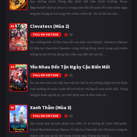
Sau những chiến thắng đầy khốc liệt trên chiến trường, Tanya
Degurechaff tiếp tục phục vụ trong quân đội Đế quốc khi cuộc chiến ngày
càng leo thang và mở rộng trên nhiều mặt trận. Dù sở hữu tài năn ...
Clevatess (Mùa 2)
#3
10
FULL HD VIETSUB
Sau những biến cố làm thay đổi cục diện của thế giới, Clevatess (Season
2) tiếp tục theo chân Clevatess cùng những đồng minh trong cuộc chiến
chống lại các thế lực đang đẩy nhân loại đến bờ vực diệ ...
Yêu Nhau Đến Tận Ngày Cậu Biến Mất
#4
10
FULL HD VIETSUB
Ẩn sau bức màn của một học viện bí mật là nơi những cô gái mồ côi được
nuôi dưỡng và huấn luyện để trở thành những cỗ máy chiến đấu. Trong
thế giới khắc nghiệt ấy, cái chết được xem là điều hiển nh ...
Xanh Thẳm (Mùa 3)
#5
10
FULL HD VIETSUB
Sau hàng loạt chuyến phiêu lưu điên rồ và những kỷ niệm khó quên,
Grand Blue Dreaming (Season 3) tiếp tục theo chân Iori Kitahara cùng các
thành viên câu lạc bộ lặn trong những ngày tháng đại học đ ...