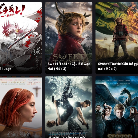
Sweet Tooth: Cậu Bé Gạc
Sweet Tooth: Cậu bé gạ
ổi Loạn!
Nai (Mùa 3)
nai (Mùa 2)
Dị Biệt 2: Những Kẻ Nổi