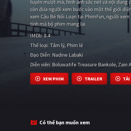
tuyến mượt mà, hình ảnh sắc nét và nội dung 
còn đưa người xem bước vào một thế giới điện
xem Cậu Bé Nổi Loạn tại PhimFun, người xem c
tính mà bộ phim mang lại.
IMDb:
8.4
Thể loại:
Tâm lý
Phim lẻ
Đạo Diễn:
Nadine Labaki
Diễn viên:
Boluwatife Treasure Bankole
Zain 
XEM PHIM
TRAILER
TẢI
Có thể bạn muốn xem