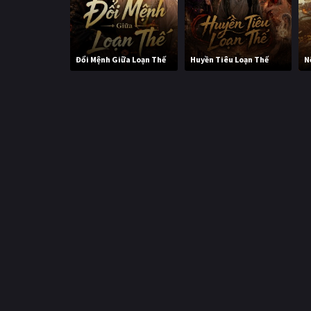
Đổi Mệnh Giữa Loạn Thế
Huyền Tiêu Loạn Thế
N