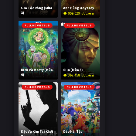
Gia Tộc Rồng (Mùa
Anh Hùng Odyssey
3)
959,029 lượt xem
2,025,391 lượt xem
FULL HD VIETSUB
FULL HD VIETSUB
Rick Và Morty (Mùa
Silo (Mùa 3)
9)
367,458 lượt xem
2,998,340 lượt xem
FULL HD VIETSUB
FULL HD VIETSUB
Đặc Vụ Kim Tái Khởi
Đảo Hải Tặc