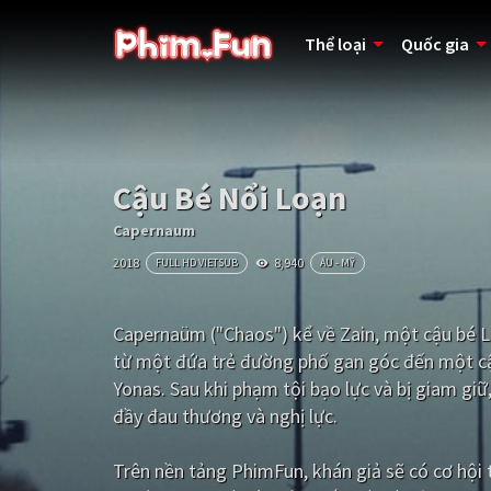
Thể loại
Quốc gia
Cậu Bé Nổi Loạn
Capernaum
2018
8,940
FULL HD VIETSUB
ÂU - MỸ
Capernaüm ("Chaos") kể về Zain, một cậu bé Le
từ một đứa trẻ đường phố gan góc đến một cậ
Yonas. Sau khi phạm tội bạo lực và bị giam giữ
đầy đau thương và nghị lực.
Trên nền tảng
PhimFun
, khán giả sẽ có cơ hộ