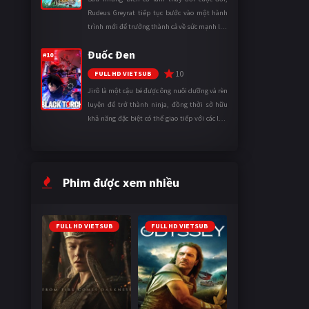
Rudeus Greyrat tiếp tục bước vào một hành
trình mới để trưởng thành cả về sức mạnh lẫn
tinh thần. Khi đối mặt với những thử thách
Đuốc Đen
ngày càng khắc nghiệt, anh ...
#10
10
FULL HD VIETSUB
Jirô là một cậu bé được ông nuôi dưỡng và rèn
luyện để trở thành ninja, đồng thời sở hữu
khả năng đặc biệt có thể giao tiếp với các loài
động vật. Bị mọi người xa lánh vì sự khác biệt
của mình, cậu ...
Phim được xem nhiều
FULL HD VIETSUB
FULL HD VIETSUB