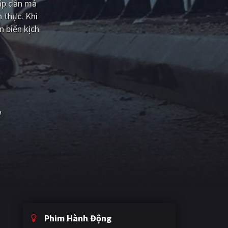
hấp dẫn mà
 thực. Khi
 biến kịch
w
Phim Hành Động