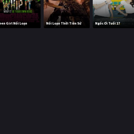
een Girl Nổi Loạn
Nổi Loạn Thời Tiền Sử
Ngốc Ơi Tuổi 17