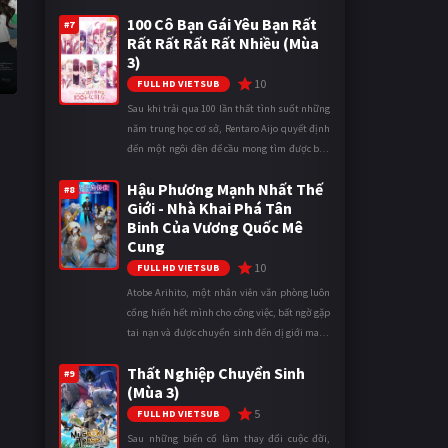
vọng đưa Kỷ nguyên Điện đến với đất nước
100 Cô Bạn Gái Yêu Bạn Rất
thông qua cuốn Danh mục Điện th ...
#7
Rất Rất Rất Rất Nhiều (Mùa
3)
10
FULL HD VIETSUB
Sau khi trải qua 100 lần thất tình suốt những
năm trung học cơ sở, Rentaro Aijo quyết định
đến một ngôi đền để cầu mong tìm được bạn
gái khi bước vào cấp ba. Lời cầu nguyện của
Hậu Phương Mạnh Nhất Thế
cậu được Thần Tình Y ...
#8
Giới - Nhà Khai Phá Tân
Binh Của Vương Quốc Mê
Cung
10
FULL HD VIETSUB
Atobe Arihito, một nhân viên văn phòng luôn
cống hiến hết mình cho công việc, bất ngờ gặp
tai nạn và được chuyển sinh đến dị giới mang
tên Vương quốc Mê Cung. Tại đây, anh trở
Thất Nghiệp Chuyển Sinh
thành một mạo hiểm gi ...
#9
(Mùa 3)
5
FULL HD VIETSUB
Sau những biến cố làm thay đổi cuộc đời,