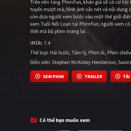
Trên nền tảng
PhimFun
, khán giả sẽ có cơ hộ
tuyến mượt mà, hình ảnh sắc nét và nội dung 
còn đưa người xem bước vào một thế giới điện
xem Tuổi Nổi Loạn tại PhimFun, người xem có 
tính mà bộ phim mang lại.
IMDb:
7.4
Thể loại:
Hài hước
Tâm lý
Phim lẻ
Phim chiếu
Diễn viên:
Stephen McKinley Henderson
Saoir
XEM PHIM
TRAILER
TẢI
Có thể bạn muốn xem