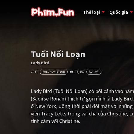
Thể loại
Quốc gia
Tuổi Nổi Loạn
Lady Bird
2017
17,452
FULL HD VIETSUB
ÂU - MỸ
Lady Bird (Tuổi Nổi Loạn) có bối cảnh vào năm
(Saoirse Ronan) thích tự gọi mình là Lady Bir
ở New York, đồng thời phải đối mặt với những
viên Tracy Letts trong vai cha của Christine
tình cảm với Christine.