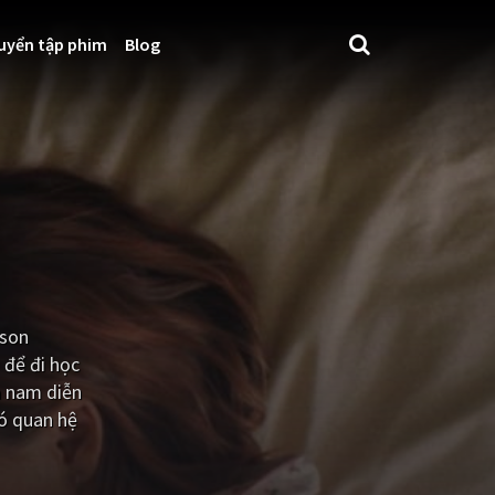
uyển tập phim
Blog
rson
 để đi học
a nam diễn
có quan hệ