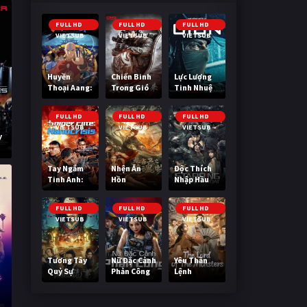
FULL HD
FULL HD
FULL HD
VIETSUB
VIETSUB
VIETSUB
Huyền
Chiến Binh
Lực Lượng
Thoại Aang:
Trong Gió
Tinh Nhuệ
Tiết Khí Sư
Cuối Cùng
FULL HD
FULL HD
FULL HD
VIETSUB
VIETSUB
VIETSUB
y
Tay Ngắm
Nhện Ăn
Độc Thích
Tinh Anh:
Hồn
Nhập Hầu
Nguy Cơ
Nano
FULL HD
FULL HD
FULL HD
VIETSUB
VIETSUB
VIETSUB
Tương Tây
Nữ Đặc Cảnh
Yêu Thần
Quỷ Sự
Phản Công
Lệnh