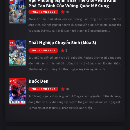
#8
Phá Tân Binh Của Vương Quốc Mê Cung
10
FULL HD VIETSUB
Atobe Arihito, một nhân viên văn phòng luôn cống hiến hết mình cho
công việc, bất ngờ gặp tai nạn và được chuyển sinh đến dị giới mang tên
Vương quốc Mê Cung. Tại đây, anh trở thành một mạo hiểm gi ...
Thất Nghiệp Chuyển Sinh (Mùa 3)
#9
5
FULL HD VIETSUB
Sau những biến cố làm thay đổi cuộc đời, Rudeus Greyrat tiếp tục bước
vào một hành trình mới để trưởng thành cả về sức mạnh lẫn tinh thần.
Khi đối mặt với những thử thách ngày càng khắc nghiệt, anh ...
Đuốc Đen
#10
10
FULL HD VIETSUB
Jirô là một cậu bé được ông nuôi dưỡng và rèn luyện để trở thành ninja,
đồng thời sở hữu khả năng đặc biệt có thể giao tiếp với các loài động vật.
Bị mọi người xa lánh vì sự khác biệt của mình, cậu ...