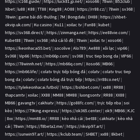
https://c168.guide/
|
https://luck81.jp.net/
|
xoso66
|
78win
|
B52club
|
Xibet
|
lu88
|
K88
|
TT88
|
King88
|
AO88
|
https://rr88.cz/
|
78win
|
sv368
|
78win
|
game bài đổi thưởng
|
7M
|
Bongdalu
|
DH88
|
https://shbet-
okvip.uk.com/
|
Ku casino
|
Ku11
|
xoilac tv
|
Fun88
|
kubet
|
https://sv368.direct/
|
https://zinmanga.net
|
https://ee88vie.com/
|
Kubet88
|
78win
|
sv368
|
nhà cái lô đề
|
78win
|
xoilac tv
|
xoso66
|
https://keonhacai55.bet/
|
socolive
|
Alo789
|
Ae888
|
xôi lạc
|
vip66
|
Sv368
|
Vip66
|
https://mb66p.com/
|
sv368
|
truc tiep bong da
|
VIP66
|
https://78winnh.net/
|
https://mb66q.com/
|
Xoso66
|
MB66
|
https://mb66.life/
|
colatv trực tiếp bóng đá
|
colatv
|
colatv truc tiep
bong da
|
colatv
|
colatv bóng đá trực tiếp
|
https://rr88co.net/
|
https://tylekeonhacai.futbol/
|
https://bshbet.com/
|
xx88
|
RR88
|
thapcamtv
|
xoilac
|
XX88
|
MM88
|
MM88
|
luongsontv
|
RR88
|
XX88
|
MB66
|
gavangtv
|
cakhiatv
|
https://go88fc.com/
|
trực tiếp nba
|
soi
kèo
|
https://79king.express/
|
https://ok365.center/
|
ok9
|
MB66
|
KJC
|
8xx
|
https://mm88.io/
|
RR88
|
kèo nhà cái
|
bet88
|
cakhiatv
|
kèo nhà
cái
|
78win
|
https://f8beta2.me/
|
https://rikvip97.art/
|
https://sunwin97.art/
|
https://kclub.team/
|
SHBET
|
xx88
|
8kbet
|