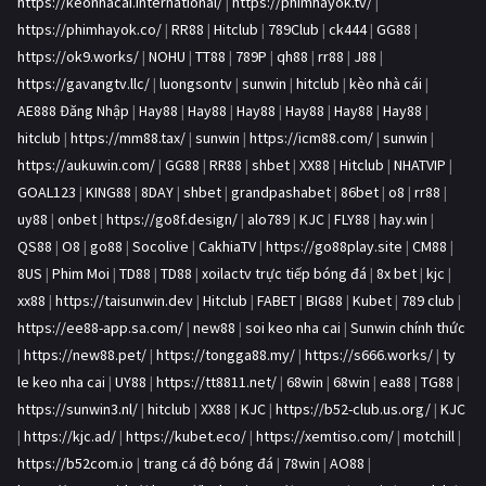
https://keonhacai.international/
|
https://phimhayok.tv/
|
https://phimhayok.co/
|
RR88
|
Hitclub
|
789Club
|
ck444
|
GG88
|
https://ok9.works/
|
NOHU
|
TT88
|
789P
|
qh88
|
rr88
|
J88
|
https://gavangtv.llc/
|
luongsontv
|
sunwin
|
hitclub
|
kèo nhà cái
|
AE888 Đăng Nhập
|
Hay88
|
Hay88
|
Hay88
|
Hay88
|
Hay88
|
Hay88
|
hitclub
|
https://mm88.tax/
|
sunwin
|
https://icm88.com/
|
sunwin
|
https://aukuwin.com/
|
GG88
|
RR88
|
shbet
|
XX88
|
Hitclub
|
NHATVIP
|
GOAL123
|
KING88
|
8DAY
|
shbet
|
grandpashabet
|
86bet
|
o8
|
rr88
|
uy88
|
onbet
|
https://go8f.design/
|
alo789
|
KJC
|
FLY88
|
hay.win
|
QS88
|
O8
|
go88
|
Socolive
|
CakhiaTV
|
https://go88play.site
|
CM88
|
8US
|
Phim Moi
|
TD88
|
TD88
|
xoilactv trực tiếp bóng đá
|
8x bet
|
kjc
|
xx88
|
https://taisunwin.dev
|
Hitclub
|
FABET
|
BIG88
|
Kubet
|
789 club
|
https://ee88-app.sa.com/
|
new88
|
soi keo nha cai
|
Sunwin chính thức
|
https://new88.pet/
|
https://tongga88.my/
|
https://s666.works/
|
ty
le keo nha cai
|
UY88
|
https://tt8811.net/
|
68win
|
68win
|
ea88
|
TG88
|
https://sunwin3.nl/
|
hitclub
|
XX88
|
KJC
|
https://b52-club.us.org/
|
KJC
|
https://kjc.ad/
|
https://kubet.eco/
|
https://xemtiso.com/
|
motchill
|
https://b52com.io
|
trang cá độ bóng đá
|
78win
|
AO88
|