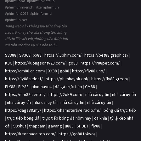
#phimfunhd #phimfunvietsub
#phimfunmienphi #xemphimfun
#phimfun2026 #phimfunmoi
#phimfun.net
Trang web này không lưu trữ bất kỳ tệp
nào trên máy chủ của chúng tôi, chúng
tôi chỉ liên kết với phương tiện được lưu
trữ trên các dịch vụ của bên thứ 3.
Sv388
|
Sv368
|
xx88
|
https://luphim.com/
|
https://bet88.graphics/
|
KJC
|
https://luongsontv23.com/
|
go88
|
https://rr88pet.com/
|
https://cm88.cn.com/
|
XX88
|
go88
|
https://fly88.uno/
|
https://fly88.select/
|
https://phimhayok.onl/
|
https://fly88.green/
|
FLY88
|
FLY88
|
phimhayok
|
đá gà trực tiếp
|
CM88
|
https://mm88.center/
|
https://2ok9.com/
|
nhà cái uy tín
|
nhà cái uy tín
|
nhà cái uy tín
|
nhà cái uy tín
|
nhà cái uy tín
|
nhà cái uy tín
|
https://daga88.my/
|
https://xhamsterlive.radio.fm/
|
bóng đá trực tiếp
|
trực tiếp bóng đá
|
trực tiếp bóng đá hôm nay
|
ca khia
|
tỷ lệ kèo nhà
cái
|
90phut
|
thapcam
|
gavang
|
u888
|
SHBET
|
fly88
|
https://keonhacaitop.com/
|
https://go88.tokyo/
|