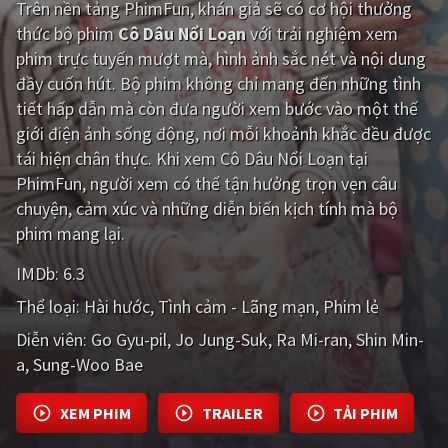
Trên nền tảng
PhimFun
, khán giả sẽ có cơ hội thưởng
thức bộ phim
Cô Dâu Nổi Loạn
với trải nghiệm xem
Giật gân
Gia đình
phim trực tuyến mượt mà, hình ảnh sắc nét và nội dung
Bí ẩn
Lịch sử
đầy cuốn hút. Bộ phim không chỉ mang đến những tình
tiết hấp dẫn mà còn đưa người xem bước vào một thế
Viễn Tây
Tiểu sử
giới điện ảnh sống động, nơi mỗi khoảnh khắc đều được
GameShow
DramaTV
tái hiện chân thực. Khi xem Cô Dâu Nổi Loạn tại
PhimFun, người xem có thể tận hưởng trọn vẹn câu
QUỐC GIA
chuyện, cảm xúc và những diễn biến kịch tính mà bộ
phim mang lại.
Âu - Mỹ
Trung Quốc - Hồng Kông
IMDb:
6.3
Hàn Quốc
Nhật Bản
Thể loại:
Hài hước
Tình cảm - Lãng mạn
Phim lẻ
Ấn Độ
Việt Nam
Diễn viên:
Go Gyu-pil
Jo Jung-Suk
Ra Mi-ran
Shin Min-
a
Sung-Woo Bae
Tổng hợp
XEM PHIM
TRAILER
TẢI PHIM
CẬP NHẬT