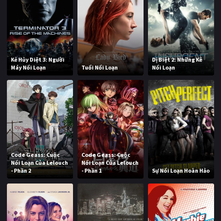
Kẻ Hủy Diệt 3: Người
Dị Biệt 2: Những Kẻ
Máy Nổi Loạn
Tuổi Nổi Loạn
Nổi Loạn
Code Geass: Cuộc
Code Geass: Cuộc
Nổi Loạn Của Lelouch
Nổi Loạn Của Lelouch
- Phần 2
- Phần 1
Sự Nổi Loạn Hoàn Hảo