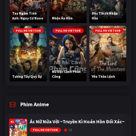
Tay Ngắm Tinh
Độc Thích Nhập
Anh: Nguy Cơ Nano
Nhện Ăn Hồn
Hầu
FULL HD VIETSUB
FULL HD VIETSUB
FULL HD VIETSUB
Nữ Đặc Cảnh Phản
Tương Tây Quỷ Sự
Công
Yêu Thần Lệnh
Phim Anime
Ác Nữ Nửa Vời ~Truyền Kì Hoán Hồn Đổi Xác~
#1
10
FULL HD VIETSUB