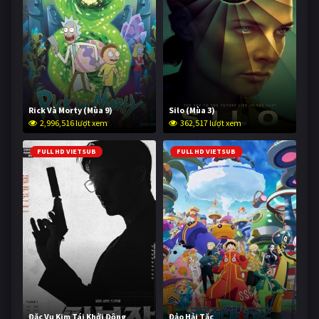
Rick Và Morty (Mùa 9)
Silo (Mùa 3)
2,996,516 lượt xem
362,517 lượt xem
FULL HD VIETSUB
FULL HD VIETSUB
Đặc Vụ Kim Tái Khởi Động
Đảo Hải Tặc