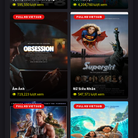
595,550 lượt xem
4,204,760 lượt xem
FULL HD VIETSUB
FULL HD VIETSUB
Ám Ảnh
Nữ Siêu Nhân
719,223 lượt xem
547,571 lượt xem
FULL HD VIETSUB
FULL HD VIETSUB