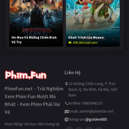
He-Man Và Những Chiến Binh
Hành Trình Của Moana
Vũ Trụ
490,065 lượt xem
238,643 lượt xem
Liên Hệ
22 đường Châu Long, P. Trúc
PhimFun.net - Trải Nghiệm
Bạch, Q. Ba Đình, Hà Nội, Việt
Nam
Xem Phim Fun Mượt Mà
Hotline: 0985646233
Nhất - Xem Phim Phải Vui
Vẻ
Email:
admin@phimfun.net
Telegram:
@golden885
Hoạt động với mục tiêu mang lại