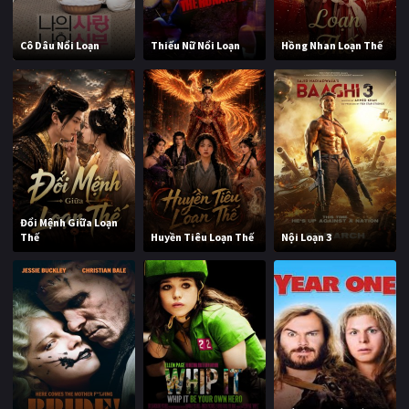
Cô Dâu Nổi Loạn
Thiếu Nữ Nổi Loạn
Hồng Nhan Loạn Thế
Đổi Mệnh Giữa Loạn
Thế
Huyền Tiêu Loạn Thế
Nội Loạn 3