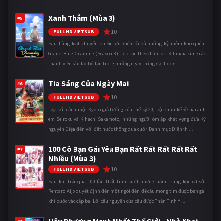
Xanh Thẳm (Mùa 3)
#5
10
FULL HD VIETSUB
Sau hàng loạt chuyến phiêu lưu điên rồ và những kỷ niệm khó quên,
Grand Blue Dreaming (Season 3) tiếp tục theo chân Iori Kitahara cùng các
thành viên câu lạc bộ lặn trong những ngày tháng đại học đ ...
Tia Sáng Của Ngày Mai
#6
10
FULL HD VIETSUB
Lấy bối cảnh một Kyoto giả tưởng của thế kỷ 20, bộ phim kể về hai anh
em Seiroku và Kihachi Sakamoto, những người ôm ấp khát vọng đưa Kỷ
nguyên Điện đến với đất nước thông qua cuốn Danh mục Điện th ...
100 Cô Bạn Gái Yêu Bạn Rất Rất Rất Rất Rất
#7
Nhiều (Mùa 3)
10
FULL HD VIETSUB
Sau khi trải qua 100 lần thất tình suốt những năm trung học cơ sở,
Rentaro Aijo quyết định đến một ngôi đền để cầu mong tìm được bạn gái
khi bước vào cấp ba. Lời cầu nguyện của cậu được Thần Tình Y ...
Hậu Phương Mạnh Nhất Thế Giới - Nhà Khai