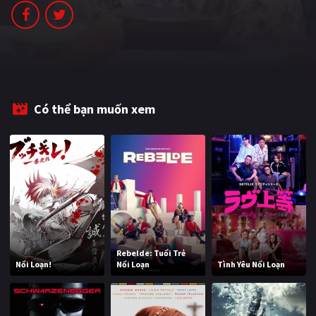
PHIM MỚI
PHIM BỘ
PHIM LẺ
PHIM CHIẾU RẠP
Có thể bạn muốn xem
TUYỂN TẬP PHIM
BLOG
Rebelde: Tuổi Trẻ
Nổi Loạn!
Nổi Loạn
Tình Yêu Nổi Loạn