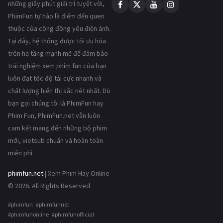
những giây phút giải trí tuyệt vời,
PhimFun tự hào là điểm đến quen
thuộc của cộng đồng yêu điện ảnh.
Tại đây, hệ thống được tối ưu hóa
trên hạ tầng mạnh mẽ để đảm bảo
trải nghiệm xem phim fun của bạn
luôn đạt tốc độ tải cực nhanh và
chất lượng hiển thị sắc nét nhất. Dù
bạn gọi chúng tôi là PhimFun hay
Phim Fun, PhimFun.net vẫn luôn
cam kết mang đến những bộ phim
mới, vietsub chuẩn và hoàn toàn
miễn phí.
phimfun.net
| Xem Phim Hay Online
© 2026. All Rights Reserved
#phimfun #phimfunnet
#phimfunonline #phimfunofficial