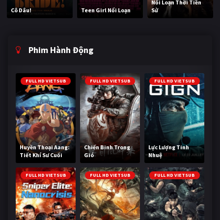
Nổi Loạn Thời Tiền
Cô Dâu!
Teen Girl Nổi Loạn
Sử
Phim Hành Động
FULL HD VIETSUB
FULL HD VIETSUB
FULL HD VIETSUB
Huyền Thoại Aang:
Chiến Binh Trong
Lực Lượng Tinh
Tiết Khí Sư Cuối
Gió
Nhuệ
Cùng
FULL HD VIETSUB
FULL HD VIETSUB
FULL HD VIETSUB