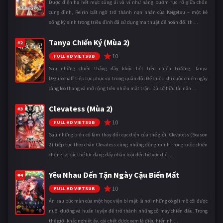
Được điện hạ hết mực sủng ái và ví như nàng bướm rực rỡ giữa chốn
cung đình, Reirin bất ngờ trở thành nạn nhân của Keigetsu – một kẻ
sống ký sinh trong triều đình đã sử dụng ma thuật để hoán đổi th ...
Tanya Chiến Ký (Mùa 2)
#2
10
FULL HD VIETSUB
Sau những chiến thắng đầy khốc liệt trên chiến trường, Tanya
Degurechaff tiếp tục phục vụ trong quân đội Đế quốc khi cuộc chiến ngày
càng leo thang và mở rộng trên nhiều mặt trận. Dù sở hữu tài năn ...
Clevatess (Mùa 2)
#3
10
FULL HD VIETSUB
Sau những biến cố làm thay đổi cục diện của thế giới, Clevatess (Season
2) tiếp tục theo chân Clevatess cùng những đồng minh trong cuộc chiến
chống lại các thế lực đang đẩy nhân loại đến bờ vực diệ ...
Yêu Nhau Đến Tận Ngày Cậu Biến Mất
#4
10
FULL HD VIETSUB
Ẩn sau bức màn của một học viện bí mật là nơi những cô gái mồ côi được
nuôi dưỡng và huấn luyện để trở thành những cỗ máy chiến đấu. Trong
thế giới khắc nghiệt ấy, cái chết được xem là điều hiển nh ...