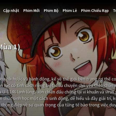
Cập nhật
Phim Mới
Phim Bộ
Phim Lẻ
Phim Chiếu Rạp
T
Mùa 1)
pha hài hước và hành động, kể về thế giới bên trong cơ thể c
 vật có tính cách riêng biệt. Câu chuyện chủ yếu theo chân
U-1146 lạnh lùng luôn chiến đấu chống lại vi khuẩn và virus
n thức sinh học một cách sinh động, dễ hiểu và đầy giải trí, 
à thông điệp về sự quan trọng của từng tế bào trong việc duy 