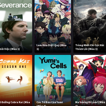
Lam Hỏa Diệt Quỷ (Mùa
Trùng Khởi Chi Cực Hải
hôi Việc (Mùa 1)
1)
Thính Lôi (Mùa 1)
õ Đường Cobra Kai (Mùa
Các Tế Bào Của Yumi
Ma Vương Đi Làm! (Mùa
)
(Mùa 1)
1)