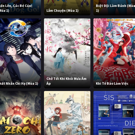
iến Lên, Các Bé Cún!
Biệt Đội Làm Bánh (Mù
Mùa 1)
Lắm Chuyện (Mùa 1)
1)
Chờ Tới Khi Khói Mưa Ấm
hất Nhân Chi Hạ (Mùa 1)
Áp
Khi Tế Bào Làm Việc