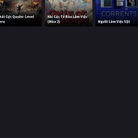
hái Cực Quyền: Level
Khi Các Tế Bào Làm Việc
ero
(Mùa 2)
Người Làm Việc Vặt