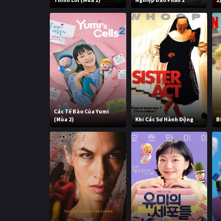
Các Tế Bào Của Yumi
(Mùa 2)
Khi Các Sơ Hành Động
B