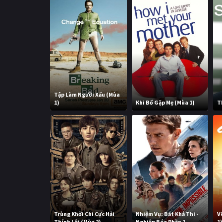
Tập Làm Người Xấu (Mùa
1)
Khi Bố Gặp Mẹ (Mùa 1)
T
Trùng Khởi Chi Cực Hải
Nhiệm Vụ: Bất Khả Thi -
V
Thính Lôi (Mùa 2)
Nghiệp Báo Phần 1
1