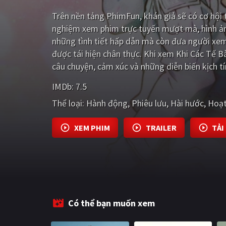
Trên nền tảng
PhimFun
, khán giả sẽ có cơ hộ
nghiệm xem phim trực tuyến mượt mà, hình ản
những tình tiết hấp dẫn mà còn đưa người xe
được tái hiện chân thực. Khi xem Khi Các Tế 
câu chuyện, cảm xúc và những diễn biến kịch t
IMDb:
7.5
Thể loại:
Hành động
Phiêu lưu
Hài hước
Hoạt
XEM PHIM
TRAILER
TẢI
Có thể bạn muốn xem