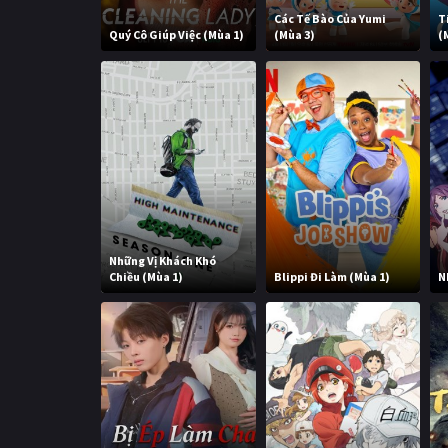
Các Tế Bào Của Yumi
T
Quý Cô Giúp Việc (Mùa 1)
(Mùa 3)
(
Những Vị Khách Khó
Chiều (Mùa 1)
Blippi Đi Làm (Mùa 1)
N