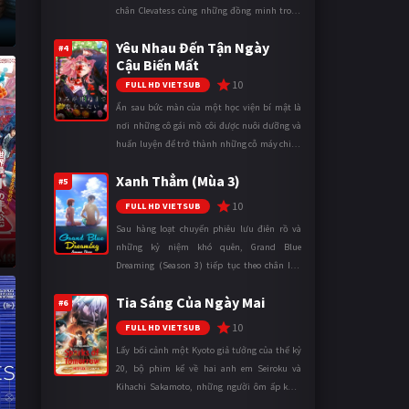
chân Clevatess cùng những đồng minh trong
a
cuộc chiến chống lại các thế lực đang đẩy nhân
Yêu Nhau Đến Tận Ngày
loại đến bờ vực diệ ...
#4
Cậu Biến Mất
10
FULL HD VIETSUB
Ẩn sau bức màn của một học viện bí mật là
nơi những cô gái mồ côi được nuôi dưỡng và
huấn luyện để trở thành những cỗ máy chiến
đấu. Trong thế giới khắc nghiệt ấy, cái chết
Xanh Thẳm (Mùa 3)
được xem là điều hiển nh ...
#5
10
FULL HD VIETSUB
Sau hàng loạt chuyến phiêu lưu điên rồ và
những kỷ niệm khó quên, Grand Blue
Dreaming (Season 3) tiếp tục theo chân Iori
Kitahara cùng các thành viên câu lạc bộ lặn
Tia Sáng Của Ngày Mai
trong những ngày tháng đại học đ ...
#6
10
FULL HD VIETSUB
Lấy bối cảnh một Kyoto giả tưởng của thế kỷ
20, bộ phim kể về hai anh em Seiroku và
Kihachi Sakamoto, những người ôm ấp khát
vọng đưa Kỷ nguyên Điện đến với đất nước