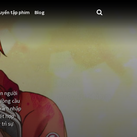
uyển tập phim
Blog
on người
 Hồng cầu
 xâm nhập
kết hợp
trì sự