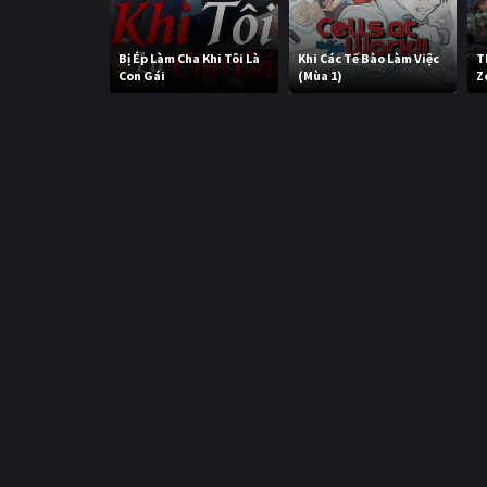
Bị Ép Làm Cha Khi Tôi Là
Khi Các Tế Bào Làm Việc
T
Con Gái
(Mùa 1)
Z