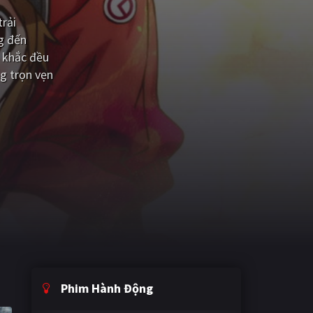
trải
g đến
 khắc đều
g trọn vẹn
Phim Hành Động