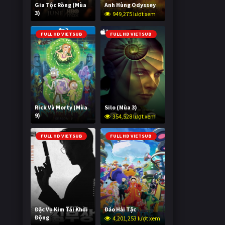
Gia Tộc Rồng (Mùa
Anh Hùng Odyssey
3)
949,275 lượt xem
2,017,107 lượt xem
FULL HD VIETSUB
FULL HD VIETSUB
Rick Và Morty (Mùa
Silo (Mùa 3)
9)
354,528 lượt xem
2,993,938 lượt xem
FULL HD VIETSUB
FULL HD VIETSUB
Đặc Vụ Kim Tái Khởi
Đảo Hải Tặc
Động
4,201,253 lượt xem