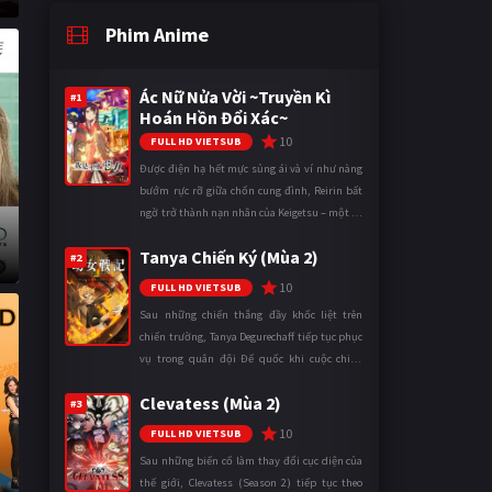
Phim Anime
Ác Nữ Nửa Vời ~Truyền Kì
#1
Hoán Hồn Đổi Xác~
10
FULL HD VIETSUB
Được điện hạ hết mực sủng ái và ví như nàng
bướm rực rỡ giữa chốn cung đình, Reirin bất
ngờ trở thành nạn nhân của Keigetsu – một kẻ
sống ký sinh trong triều đình đã sử dụng ma
Tanya Chiến Ký (Mùa 2)
thuật để hoán đổi th ...
#2
10
FULL HD VIETSUB
Sau những chiến thắng đầy khốc liệt trên
chiến trường, Tanya Degurechaff tiếp tục phục
vụ trong quân đội Đế quốc khi cuộc chiến
ngày càng leo thang và mở rộng trên nhiều
Clevatess (Mùa 2)
mặt trận. Dù sở hữu tài năn ...
#3
10
FULL HD VIETSUB
Sau những biến cố làm thay đổi cục diện của
thế giới, Clevatess (Season 2) tiếp tục theo