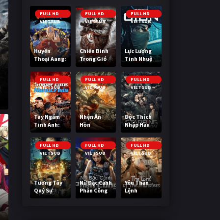
FULL HD
FULL HD
FULL HD
VIETSUB
VIETSUB
VIETSUB
Huyền
Chiến Binh
Lực Lượng
Thoại Aang:
Trong Gió
Tinh Nhuệ
Tiết Khí Sư
Cuối Cùng
FULL HD
FULL HD
FULL HD
VIETSUB
VIETSUB
VIETSUB
Tay Ngắm
Nhện Ăn
Độc Thích
Tinh Anh:
Hồn
Nhập Hầu
Nguy Cơ
Nano
FULL HD
FULL HD
FULL HD
VIETSUB
VIETSUB
VIETSUB
Tương Tây
Nữ Đặc Cảnh
Yêu Thần
Quỷ Sự
Phản Công
Lệnh