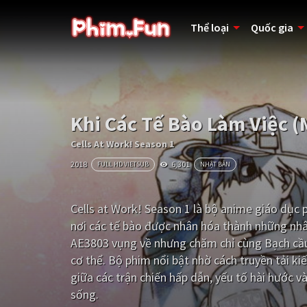
Thể loại
Quốc gia
Khi Các Tế Bào Làm Việc (
Cells At Work! Season 1
2018
6,301
FULL HD VIETSUB
NHẬT BẢN
Cells at Work! Season 1 là bộ anime giáo dục 
nơi các tế bào được nhân hóa thành những nhân
AE3803 vụng về nhưng chăm chỉ cùng Bạch cầu 
cơ thể. Bộ phim nổi bật nhờ cách truyền tải kiế
giữa các trận chiến hấp dẫn, yếu tố hài hước v
sống.