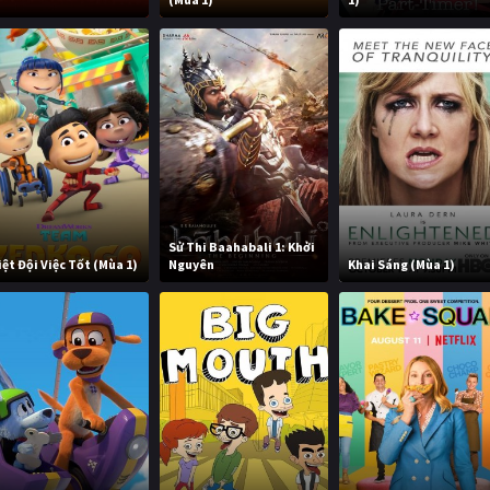
Sử Thi Baahabali 1: Khởi
iệt Đội Việc Tốt (Mùa 1)
Nguyên
Khai Sáng (Mùa 1)