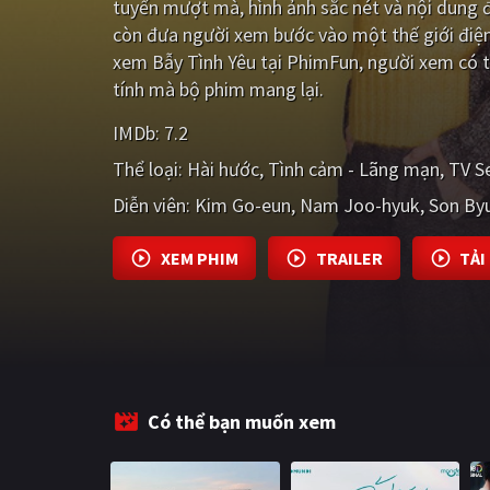
tuyến mượt mà, hình ảnh sắc nét và nội dung 
còn đưa người xem bước vào một thế giới điện
xem Bẫy Tình Yêu tại PhimFun, người xem có t
tính mà bộ phim mang lại.
IMDb:
7.2
Thể loại:
Hài hước
Tình cảm - Lãng mạn
TV S
Diễn viên:
Kim Go-eun
Nam Joo-hyuk
Son By
XEM PHIM
TRAILER
TẢI
Có thể bạn muốn xem