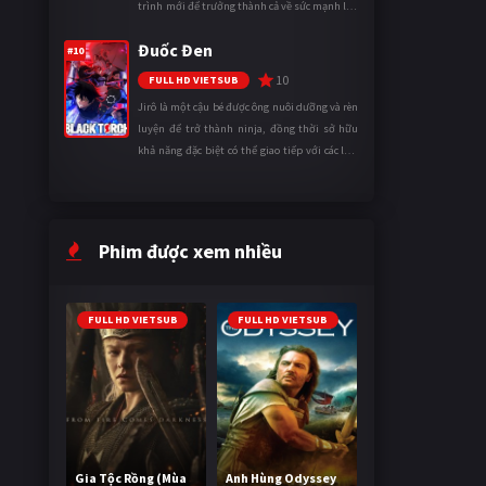
trình mới để trưởng thành cả về sức mạnh lẫn
tinh thần. Khi đối mặt với những thử thách
Đuốc Đen
ngày càng khắc nghiệt, anh ...
#10
10
FULL HD VIETSUB
Jirô là một cậu bé được ông nuôi dưỡng và rèn
luyện để trở thành ninja, đồng thời sở hữu
khả năng đặc biệt có thể giao tiếp với các loài
động vật. Bị mọi người xa lánh vì sự khác biệt
của mình, cậu ...
Phim được xem nhiều
FULL HD VIETSUB
FULL HD VIETSUB
Gia Tộc Rồng (Mùa
Anh Hùng Odyssey