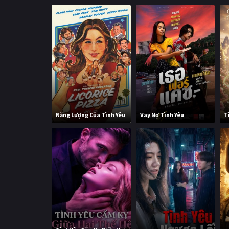
Năng Lượng Của Tình Yêu
Vay Nợ Tình Yêu
T