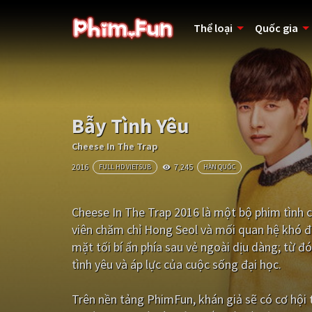
Thể loại
Quốc gia
Bẫy Tình Yêu
Cheese In The Trap
2016
7,245
FULL HD VIETSUB
HÀN QUỐC
Cheese In The Trap 2016 là một bộ phim tình 
viên chăm chỉ Hong Seol và mối quan hệ khó đo
mặt tối bí ẩn phía sau vẻ ngoài dịu dàng; từ 
tình yêu và áp lực của cuộc sống đại học.
Trên nền tảng
PhimFun
, khán giả sẽ có cơ hộ