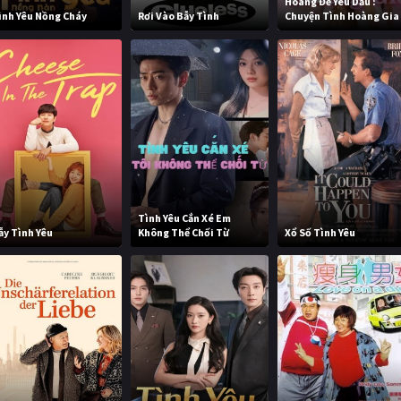
Hoàng Đế Yêu Dấu :
ình Yêu Nồng Cháy
Rơi Vào Bẫy Tình
Chuyện Tình Hoàng Gia
Tình Yêu Cắn Xé Em
ẫy Tình Yêu
Không Thể Chối Từ
Xổ Số Tình Yêu