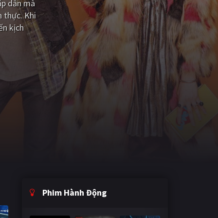
hấp dẫn mà
 thực. Khi
ến kịch
Phim Hành Động