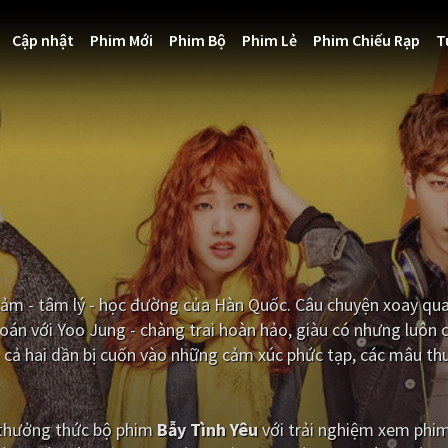
Cập nhật
Phim Mới
Phim Bộ
Phim Lẻ
Phim Chiếu Rạp
T
cảm - tâm lý - học đường của Hàn Quốc. Câu chuyện xoay qua
án với Yoo Jung - chàng trai hoàn hảo, giàu có nhưng luôn 
đó cả hai dần bị cuốn vào những cảm xúc phức tạp, các mâu th
i thưởng thức bộ phim
Bẫy Tình Yêu
với trải nghiệm xem phim