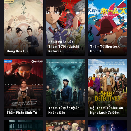
Hồ Sơ Vụ Án Của
Thám Tử Kindaichi
Thám Tử Sherlock
Mộng Hoa Lục
Returns
Hound
Thám Tử Kiên Kỳ Án
Đội Thám Tử Cừu: Án
Thẩm Phán Sinh Tử
Không Đầu
Mạng Lúc Nửa Đêm