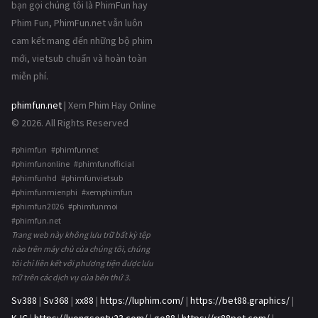
bạn gọi chúng tôi là PhimFun hay
Phim Fun, PhimFun.net vẫn luôn
cam kết mang đến những bộ phim
mới, vietsub chuẩn và hoàn toàn
miễn phí.
phimfun.net
| Xem Phim Hay Online
© 2026. All Rights Reserved
#phimfun #phimfunnet
#phimfunonline #phimfunofficial
#phimfunhd #phimfunvietsub
#phimfunmienphi #xemphimfun
#phimfun2026 #phimfunmoi
#phimfun.net
Trang web này không lưu trữ bất kỳ tệp
nào trên máy chủ của chúng tôi, chúng
tôi chỉ liên kết với phương tiện được lưu
trữ trên các dịch vụ của bên thứ 3.
Sv388
|
Sv368
|
xx88
|
https://luphim.com/
|
https://bet88.graphics/
|