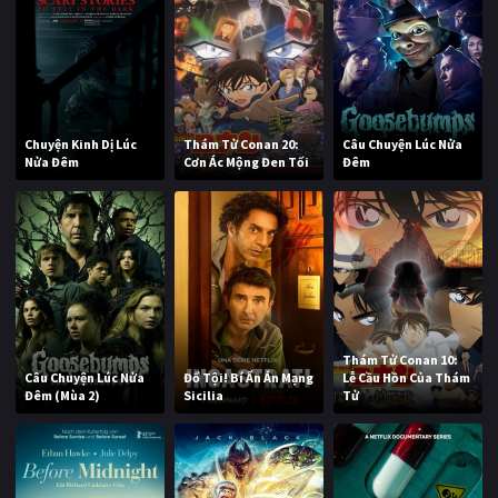
Chuyện Kinh Dị Lúc
Thám Tử Conan 20:
Câu Chuyện Lúc Nửa
Nửa Đêm
Cơn Ác Mộng Đen Tối
Đêm
Thám Tử Conan 10:
Câu Chuyện Lúc Nửa
Đổ Tội! Bí Ẩn Án Mạng
Lễ Cầu Hồn Của Thám
Đêm (Mùa 2)
Sicilia
Tử