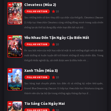
Clevatess (Mùa 2)
#3
10
FULL HD VIETSUB
Sau những biến cố làm thay đổi cục diện của thế giới, Clevatess (Season
2) tiếp tục theo chân Clevatess cùng những đồng minh trong cuộc chiến
chống lại các thế lực đang đẩy nhân loại đến bờ vực diệ ...
Yêu Nhau Đến Tận Ngày Cậu Biến Mất
#4
10
FULL HD VIETSUB
Ẩn sau bức màn của một học viện bí mật là nơi những cô gái mồ côi được
nuôi dưỡng và huấn luyện để trở thành những cỗ máy chiến đấu. Trong
thế giới khắc nghiệt ấy, cái chết được xem là điều hiển nh ...
Xanh Thẳm (Mùa 3)
#5
10
FULL HD VIETSUB
Sau hàng loạt chuyến phiêu lưu điên rồ và những kỷ niệm khó quên,
Grand Blue Dreaming (Season 3) tiếp tục theo chân Iori Kitahara cùng các
thành viên câu lạc bộ lặn trong những ngày tháng đại học đ ...
Tia Sáng Của Ngày Mai
#6
10
FULL HD VIETSUB