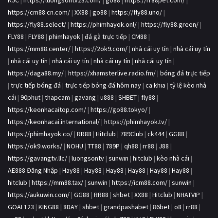
KJC
|
https://luongsontv23.com/
|
go88
|
https://rr88pet.com/
|
https://cm88.cn.com/
|
XX88
|
go88
|
https://fly88.uno/
|
https://fly88.select/
|
https://phimhayok.onl/
|
https://fly88.green/
|
FLY88
|
FLY88
|
phimhayok
|
đá gà trực tiếp
|
CM88
|
https://mm88.center/
|
https://2ok9.com/
|
nhà cái uy tín
|
nhà cái uy tín
|
nhà cái uy tín
|
nhà cái uy tín
|
nhà cái uy tín
|
nhà cái uy tín
|
https://daga88.my/
|
https://xhamsterlive.radio.fm/
|
bóng đá trực tiếp
|
trực tiếp bóng đá
|
trực tiếp bóng đá hôm nay
|
ca khia
|
tỷ lệ kèo nhà
cái
|
90phut
|
thapcam
|
gavang
|
u888
|
SHBET
|
fly88
|
https://keonhacaitop.com/
|
https://go88.tokyo/
|
https://keonhacai.international/
|
https://phimhayok.tv/
|
https://phimhayok.co/
|
RR88
|
Hitclub
|
789Club
|
ck444
|
GG88
|
https://ok9.works/
|
NOHU
|
TT88
|
789P
|
qh88
|
rr88
|
J88
|
https://gavangtv.llc/
|
luongsontv
|
sunwin
|
hitclub
|
kèo nhà cái
|
AE888 Đăng Nhập
|
Hay88
|
Hay88
|
Hay88
|
Hay88
|
Hay88
|
Hay88
|
hitclub
|
https://mm88.tax/
|
sunwin
|
https://icm88.com/
|
sunwin
|
https://aukuwin.com/
|
GG88
|
RR88
|
shbet
|
XX88
|
Hitclub
|
NHATVIP
|
GOAL123
|
KING88
|
8DAY
|
shbet
|
grandpashabet
|
86bet
|
o8
|
rr88
|