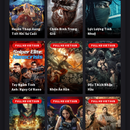
Huyền Thoại Aang:
Chiến Binh Trong
Lực Lượng Tinh
Tiết Khí Sư Cuối
Gió
Nhuệ
Cùng
FULL HD VIETSUB
FULL HD VIETSUB
FULL HD VIETSUB
Tay Ngắm Tinh
Độc Thích Nhập
Anh: Nguy Cơ Nano
Nhện Ăn Hồn
Hầu
FULL HD VIETSUB
FULL HD VIETSUB
FULL HD VIETSUB