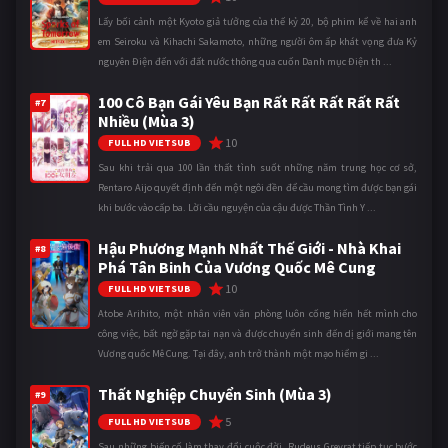
Lấy bối cảnh một Kyoto giả tưởng của thế kỷ 20, bộ phim kể về hai anh
em Seiroku và Kihachi Sakamoto, những người ôm ấp khát vọng đưa Kỷ
nguyên Điện đến với đất nước thông qua cuốn Danh mục Điện th ...
100 Cô Bạn Gái Yêu Bạn Rất Rất Rất Rất Rất
#7
Nhiều (Mùa 3)
10
FULL HD VIETSUB
Sau khi trải qua 100 lần thất tình suốt những năm trung học cơ sở,
Rentaro Aijo quyết định đến một ngôi đền để cầu mong tìm được bạn gái
khi bước vào cấp ba. Lời cầu nguyện của cậu được Thần Tình Y ...
Hậu Phương Mạnh Nhất Thế Giới - Nhà Khai
#8
Phá Tân Binh Của Vương Quốc Mê Cung
10
FULL HD VIETSUB
Atobe Arihito, một nhân viên văn phòng luôn cống hiến hết mình cho
công việc, bất ngờ gặp tai nạn và được chuyển sinh đến dị giới mang tên
Vương quốc Mê Cung. Tại đây, anh trở thành một mạo hiểm gi ...
Thất Nghiệp Chuyển Sinh (Mùa 3)
#9
5
FULL HD VIETSUB
Sau những biến cố làm thay đổi cuộc đời, Rudeus Greyrat tiếp tục bước