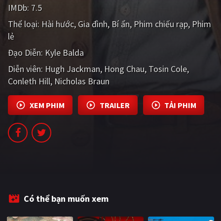
IMDb:
7.5
PHIM MỚI
Thể loại:
Hài hước
Gia đình
Bí ẩn
Phim chiếu rạp
Phim
PHIM BỘ
lẻ
PHIM LẺ
Đạo Diễn:
Kyle Balda
Diễn viên:
Hugh Jackman
Hong Chau
Tosin Cole
PHIM CHIẾU RẠP
Conleth Hill
Nicholas Braun
TUYỂN TẬP PHIM
XEM PHIM
TRAILER
TẢI PHIM
BLOG
Có thể bạn muốn xem