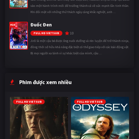
vào một hành trình mới để trưởng thành cả về sức mạnh lẫn tinh thần.
Khi đối mặt với những thử thách ngày càng khắc nghiệt, anh ...
Đuốc Đen
#10
10
FULL HD VIETSUB
Jirô là một cậu bé được ông nuôi dưỡng và rèn luyện để trở thành ninja,
đồng thời sở hữu khả năng đặc biệt có thể giao tiếp với các loài động vật.
Bị mọi người xa lánh vì sự khác biệt của mình, cậu ...
Phim được xem nhiều
FULL HD VIETSUB
FULL HD VIETSUB