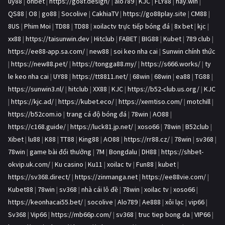
uy88
|
onbet
|
https://go8f.design/
|
alo789
|
KJC
|
FLY88
|
hay.win
|
QS88
|
O8
|
go88
|
Socolive
|
CakhiaTV
|
https://go88play.site
|
CM88
|
8US
|
Phim Moi
|
TD88
|
TD88
|
xoilactv trực tiếp bóng đá
|
8x bet
|
kjc
|
xx88
|
https://taisunwin.dev
|
Hitclub
|
FABET
|
BIG88
|
Kubet
|
789 club
|
https://ee88-app.sa.com/
|
new88
|
soi keo nha cai
|
Sunwin chính thức
|
https://new88.pet/
|
https://tongga88.my/
|
https://s666.works/
|
ty
le keo nha cai
|
UY88
|
https://tt8811.net/
|
68win
|
68win
|
ea88
|
TG88
|
https://sunwin3.nl/
|
hitclub
|
XX88
|
KJC
|
https://b52-club.us.org/
|
KJC
|
https://kjc.ad/
|
https://kubet.eco/
|
https://xemtiso.com/
|
motchill
|
https://b52com.io
|
trang cá độ bóng đá
|
78win
|
AO88
|
https://c168.guide/
|
https://luck81.jp.net/
|
xoso66
|
78win
|
B52club
|
Xibet
|
lu88
|
K88
|
TT88
|
King88
|
AO88
|
https://rr88.cz/
|
78win
|
sv368
|
78win
|
game bài đổi thưởng
|
7M
|
Bongdalu
|
DH88
|
https://shbet-
okvip.uk.com/
|
Ku casino
|
Ku11
|
xoilac tv
|
Fun88
|
kubet
|
https://sv368.direct/
|
https://zinmanga.net
|
https://ee88vie.com/
|
Kubet88
|
78win
|
sv368
|
nhà cái lô đề
|
78win
|
xoilac tv
|
xoso66
|
https://keonhacai55.bet/
|
socolive
|
Alo789
|
Ae888
|
xôi lạc
|
vip66
|
Sv368
|
Vip66
|
https://mb66p.com/
|
sv368
|
truc tiep bong da
|
VIP66
|