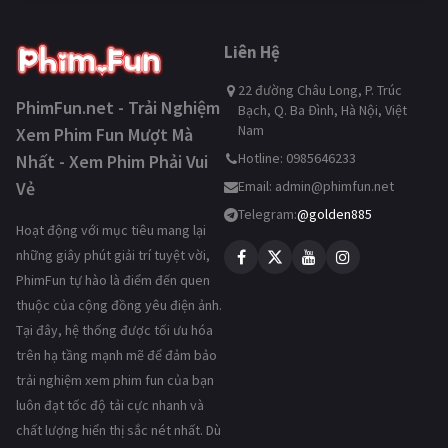
Liên Hệ
22 đường Châu Long, P. Trúc
PhimFun.net - Trải Nghiệm
Bạch, Q. Ba Đình, Hà Nội, Việt
Nam
Xem Phim Fun Mượt Mà
Hotline: 0985646233
Nhất - Xem Phim Phải Vui
Vẻ
Email:
admin@phimfun.net
Telegram:
@golden885
Hoạt động với mục tiêu mang lại
những giây phút giải trí tuyệt vời,
PhimFun tự hào là điểm đến quen
thuộc của cộng đồng yêu điện ảnh.
Tại đây, hệ thống được tối ưu hóa
trên hạ tầng mạnh mẽ để đảm bảo
trải nghiệm xem phim fun của bạn
luôn đạt tốc độ tải cực nhanh và
chất lượng hiển thị sắc nét nhất. Dù