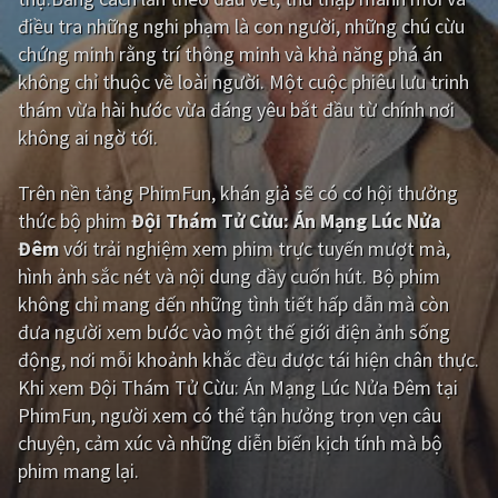
điều tra những nghi phạm là con người, những chú cừu
Giật gân
Gia đình
chứng minh rằng trí thông minh và khả năng phá án
không chỉ thuộc về loài người. Một cuộc phiêu lưu trinh
Bí ẩn
Lịch sử
thám vừa hài hước vừa đáng yêu bắt đầu từ chính nơi
Viễn Tây
Tiểu sử
không ai ngờ tới.
GameShow
DramaTV
Trên nền tảng
PhimFun
, khán giả sẽ có cơ hội thưởng
thức bộ phim
Đội Thám Tử Cừu: Án Mạng Lúc Nửa
QUỐC GIA
Đêm
với trải nghiệm xem phim trực tuyến mượt mà,
hình ảnh sắc nét và nội dung đầy cuốn hút. Bộ phim
Âu - Mỹ
Trung Quốc - Hồng Kông
không chỉ mang đến những tình tiết hấp dẫn mà còn
Hàn Quốc
Nhật Bản
đưa người xem bước vào một thế giới điện ảnh sống
động, nơi mỗi khoảnh khắc đều được tái hiện chân thực.
Ấn Độ
Việt Nam
Khi xem Đội Thám Tử Cừu: Án Mạng Lúc Nửa Đêm tại
Tổng hợp
PhimFun, người xem có thể tận hưởng trọn vẹn câu
chuyện, cảm xúc và những diễn biến kịch tính mà bộ
phim mang lại.
CẬP NHẬT