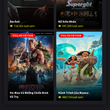
Ám Ảnh
Nữ Siêu Nhân
718,561 lượt xem
547,005 lượt xem
FULL HD VIETSUB
FULL HD VIETSUB
He-Man Và Những Chiến Binh
Hành Trình Của Moana
Vũ Trụ
489,719 lượt xem
238,204 lượt xem