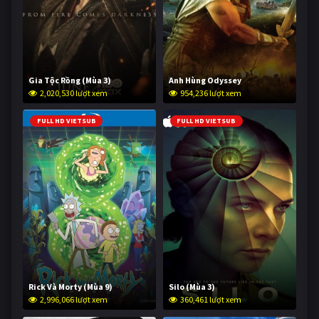
Gia Tộc Rồng (Mùa 3)
Anh Hùng Odyssey
2,020,530 lượt xem
954,236 lượt xem
FULL HD VIETSUB
FULL HD VIETSUB
Rick Và Morty (Mùa 9)
Silo (Mùa 3)
2,996,066 lượt xem
360,461 lượt xem