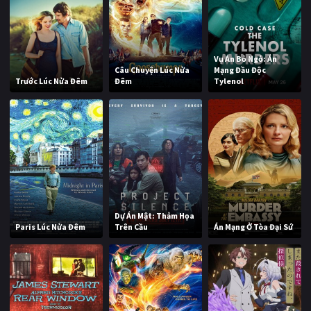
Vụ Án Bỏ Ngỏ: Án
Câu Chuyện Lúc Nửa
Mạng Đầu Độc
Trước Lúc Nửa Đêm
Đêm
Tylenol
Dự Án Mật: Thảm Họa
Paris Lúc Nửa Đêm
Trên Cầu
Án Mạng Ở Tòa Đại Sứ