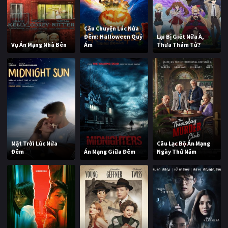
Câu Chuyện Lúc Nửa
Đêm: Halloween Quỷ
Lại Bị Giết Nữa À,
Vụ Án Mạng Nhà Bên
Ám
Thưa Thám Tử?
Mặt Trời Lúc Nửa
Câu Lạc Bộ Án Mạng
Đêm
Án Mạng Giữa Đêm
Ngày Thứ Năm