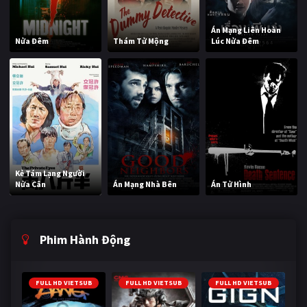
Án Mạng Liên Hoàn
Nửa Đêm
Thám Tử Mộng
Lúc Nửa Đêm
Kẻ Tám Lạng Người
Nửa Cân
Án Mạng Nhà Bên
Án Tử Hình
Phim Hành Động
FULL HD VIETSUB
FULL HD VIETSUB
FULL HD VIETSUB