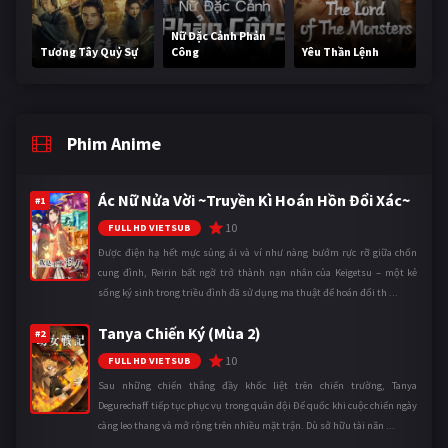
Nữ Đặc Cảnh Phản
Tương Tây Quỷ Sự
Công
Yêu Thần Lệnh
Phim Anime
Ác Nữ Nửa Vời ~Truyền Kì Hoán Hồn Đổi Xác~
#1
10
FULL HD VIETSUB
Được điện hạ hết mực sủng ái và ví như nàng bướm rực rỡ giữa chốn
cung đình, Reirin bất ngờ trở thành nạn nhân của Keigetsu – một kẻ
sống ký sinh trong triều đình đã sử dụng ma thuật để hoán đổi th ...
Tanya Chiến Ký (Mùa 2)
#2
10
FULL HD VIETSUB
Sau những chiến thắng đầy khốc liệt trên chiến trường, Tanya
Degurechaff tiếp tục phục vụ trong quân đội Đế quốc khi cuộc chiến ngày
càng leo thang và mở rộng trên nhiều mặt trận. Dù sở hữu tài năn ...