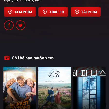
PHIM MỚI
XEM PHIM
TRAILER
TẢI PHIM
PHIM BỘ
PHIM LẺ
PHIM CHIẾU RẠP
TUYỂN TẬP PHIM
BLOG
Có thể bạn muốn xem