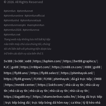
© 2026. All Rights Reserved
#phimfun #phimfunnet
#phimfunonline #phimfunofficial
#phimfunhd #phimfunvietsub
#phimfunmienphi #xemphimfun
#phimfun2026 #phimfunmoi
#phimfun.net
Trang web này không lưu trữ bất kỳ tệp
nào trên máy chủ của chúng tôi, chúng
tôi chỉ liên kết với phương tiện được lưu
trữ trên các dịch vụ của bên thứ 3.
Sv388
|
Sv368
|
xx88
|
https://luphim.com/
|
https://bet88.graphics/
|
KJC
|
go88
|
https://rr88pet.com/
|
https://cm88.cn.com/
|
XX88
|
go88
|
https://fly88.uno/
|
https://fly88.select/
|
https://phimhayok.onl/
|
https://fly88.green/
|
FLY88
|
FLY88
|
phimhayok
|
đá gà trực tiếp
|
CM88
|
https://mm88.center/
|
https://2ok9.com/
|
nhà cái uy tín
|
nhà cái uy
tín
|
nhà cái uy tín
|
nhà cái uy tín
|
nhà cái uy tín
|
nhà cái uy tín
|
https://daga88.my/
|
https://xhamsterlive.radio.fm/
|
bóng đá trực tiếp
|
trực tiếp bóng đá
|
trực tiếp bóng đá hôm nay
|
ca khia
|
tỷ lệ kèo nhà