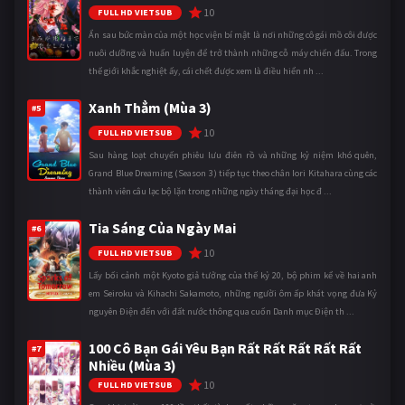
10
FULL HD VIETSUB
Ẩn sau bức màn của một học viện bí mật là nơi những cô gái mồ côi được
nuôi dưỡng và huấn luyện để trở thành những cỗ máy chiến đấu. Trong
thế giới khắc nghiệt ấy, cái chết được xem là điều hiển nh ...
Xanh Thẳm (Mùa 3)
#5
10
FULL HD VIETSUB
Sau hàng loạt chuyến phiêu lưu điên rồ và những kỷ niệm khó quên,
Grand Blue Dreaming (Season 3) tiếp tục theo chân Iori Kitahara cùng các
thành viên câu lạc bộ lặn trong những ngày tháng đại học đ ...
Tia Sáng Của Ngày Mai
#6
10
FULL HD VIETSUB
Lấy bối cảnh một Kyoto giả tưởng của thế kỷ 20, bộ phim kể về hai anh
em Seiroku và Kihachi Sakamoto, những người ôm ấp khát vọng đưa Kỷ
nguyên Điện đến với đất nước thông qua cuốn Danh mục Điện th ...
100 Cô Bạn Gái Yêu Bạn Rất Rất Rất Rất Rất
#7
Nhiều (Mùa 3)
10
FULL HD VIETSUB