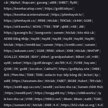
cái
|
90phut
|
thapcam
|
gavang
|
u888
|
SHBET
|
fly88
|
https://keonhacaitop.com/
|
https://go88.tokyo/
|
https://keonhacai.international/
|
https://phimhayok.tv/
|
https://phimhayok.co/
|
RR88
|
Hitclub
|
789Club
|
ck444
|
GG88
|
https://ok9.works/
|
NOHU
|
TT88
|
789P
|
qh88
|
rr88
|
J88
|
https://gavangtv.llc/
|
luongsontv
|
sunwin
|
hitclub
|
kèo nhà cái
|
AE888 Đăng Nhập
|
Hay88
|
Hay88
|
Hay88
|
Hay88
|
Hay88
|
Hay88
|
hitclub
|
https://mm88.tax/
|
sunwin
|
https://icm88.com/
|
sunwin
|
https://aukuwin.com/
|
GG88
|
RR88
|
shbet
|
XX88
|
Hitclub
|
NHATVIP
|
GOAL123
|
KING88
|
8DAY
|
shbet
|
grandpashabet
|
86bet
|
o8
|
rr88
|
uy88
|
onbet
|
https://go8f.design/
|
alo789
|
KJC
|
FLY88
|
hay.win
|
QS88
|
O8
|
go88
|
Socolive
|
CakhiaTV
|
https://go88play.site
|
CM88
|
8US
|
Phim Moi
|
TD88
|
TD88
|
xoilactv trực tiếp bóng đá
|
8x bet
|
kjc
|
xx88
|
https://taisunwin.dev
|
Hitclub
|
FABET
|
BIG88
|
Kubet
|
789 club
|
https://ee88-app.sa.com/
|
new88
|
soi keo nha cai
|
Sunwin chính thức
|
https://new88.pet/
|
https://tongga88.my/
|
https://s666.works/
|
ty
le keo nha cai
|
UY88
|
https://tt8811.net/
|
68win
|
68win
|
ea88
|
TG88
|
https://sunwin3.nl/
|
hitclub
|
XX88
|
KJC
|
https://b52-club.us.org/
|
KJC