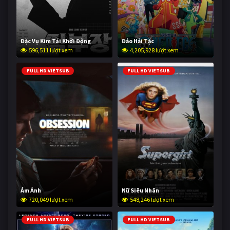
Đặc Vụ Kim Tái Khởi Động
Đảo Hải Tặc
596,511 lượt xem
4,205,928 lượt xem
FULL HD VIETSUB
FULL HD VIETSUB
Ám Ảnh
Nữ Siêu Nhân
720,049 lượt xem
548,246 lượt xem
FULL HD VIETSUB
FULL HD VIETSUB