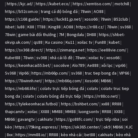
|
https://kjc.ad/
|
https://kubet.eco/
|
https://xemtiso.com/
|
motchill
|
https://b52com.io
|
trang cá độ bóng đá
|
78win
|
AO88
|
https://c168.guide/
|
https://luck81.jp.net/
|
xoso66
|
78win
|
B52club
|
Xibet
|
lu88
|
K88
|
TT88
|
King88
|
AO88
|
https://rr88.cz/
|
78win
|
sv368
|
78win
|
game bài đổi thưởng
|
7M
|
Bongdalu
|
DH88
|
https://shbet-
okvip.uk.com/
|
qs88
|
Ku casino
|
Ku11
|
xoilac tv
|
Fun88
|
kubet
|
https://sv368.direct/
|
https://zinmanga.net
|
https://ee88vie.com/
|
Kubet88
|
78win
|
sv368
|
nhà cái lô đề
|
78win
|
xoilac tv
|
xoso66
|
https://keonhacai55.bet/
|
socolive
|
Alo789
|
Ae888
|
xôi lạc
|
vip66
|
Sv368
|
Vip66
|
https://mb66p.com/
|
sv368
|
truc tiep bong da
|
VIP66
|
https://78winnh.net/
|
https://mb66q.com/
|
Xoso66
|
MB66
|
https://mb66.life/
|
colatv trực tiếp bóng đá
|
colatv
|
colatv truc tiep
bong da
|
colatv
|
colatv bóng đá trực tiếp
|
https://rr88co.net/
|
https://tylekeonhacai.futbol/
|
https://bshbet.com/
|
xx88
|
RR88
|
thapcamtv
|
xoilac
|
XX88
|
MM88
|
MM88
|
luongsontv
|
RR88
|
XX88
|
MB66
|
gavangtv
|
cakhiatv
|
https://go88fc.com/
|
trực tiếp nba
|
soi
kèo
|
https://79king.express/
|
https://ok365.center/
|
ok9
|
MB66
|
KJC
|
8xx
|
https://mm88.io/
|
RR88
|
kèo nhà cái
|
bet88
|
cakhiatv
|
kèo nhà