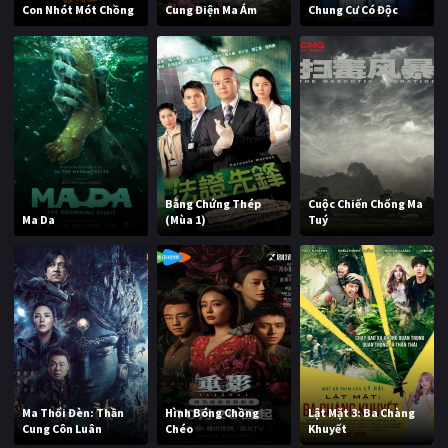
Con Nhót Mót Chồng
Cung Điện Ma Ám
Chung Cư Có Độc
Bằng Chứng Thép
Cuộc Chiến Chống Ma
Ma Da
(Mùa 1)
Tuý
Ma Thổi Đèn: Thần
Hình Bóng Chồng
Lật Mặt 3: Ba Chàng
Cung Côn Luân
Chéo
Khuyết