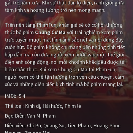
gái trẻ năm xưa. Khi sự thật dần lộ diện, ranh giới giữa
tâm linh và hoang tưởng trở nên mong manh.
Giật gân
Gia đình
Bí ẩn
Lịch sử
Trên nền tảng
PhimFun
, khán giả sẽ có cơ hội thưởng
thức bộ phim
Chung Cư Ma
với trải nghiệm xem phim
Viễn Tây
Tiểu sử
trực tuyến mượt mà, hình ảnh sắc nét và nội dung đầy
GameShow
DramaTV
cuốn hút. Bộ phim không chỉ mang đến những tình tiết
hấp dẫn mà còn đưa người xem bước vào một thế giới
QUỐC GIA
điện ảnh sống động, nơi mỗi khoảnh khắc đều được tái
hiện chân thực. Khi xem Chung Cư Ma tại PhimFun,
Âu - Mỹ
Trung Quốc - Hồng Kông
người xem có thể tận hưởng trọn vẹn câu chuyện, cảm
xúc và những diễn biến kịch tính mà bộ phim mang lại.
Hàn Quốc
Nhật Bản
IMDb:
5.4
Ấn Độ
Việt Nam
Thể loại:
Kinh dị
Hài hước
Phim lẻ
Tổng hợp
Đạo Diễn:
Van M. Pham
Diễn viên:
Chi Pu
Quang Su
Tien Pham
Hoang Phuc
CẬP NHẬT
Nguyen
Phuong Mai