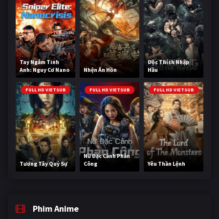
Tay Ngắm Tinh
Độc Thích Nhập
Anh: Nguy Cơ Nano
Nhện Ăn Hồn
Hầu
FULL HD VIETSUB
FULL HD VIETSUB
FULL HD VIETSUB
Nữ Đặc Cảnh Phản
Tương Tây Quỷ Sự
Công
Yêu Thần Lệnh
Phim Anime