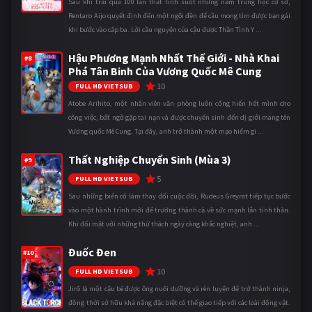
Sau khi trải qua 100 lần thất tình suốt những năm trung học cơ sở,
Rentaro Aijo quyết định đến một ngôi đền để cầu mong tìm được bạn gái
khi bước vào cấp ba. Lời cầu nguyện của cậu được Thần Tình Y ...
Hậu Phương Mạnh Nhất Thế Giới - Nhà Khai
#8
Phá Tân Binh Của Vương Quốc Mê Cung
10
FULL HD VIETSUB
Atobe Arihito, một nhân viên văn phòng luôn cống hiến hết mình cho
công việc, bất ngờ gặp tai nạn và được chuyển sinh đến dị giới mang tên
Vương quốc Mê Cung. Tại đây, anh trở thành một mạo hiểm gi ...
Thất Nghiệp Chuyển Sinh (Mùa 3)
#9
5
FULL HD VIETSUB
Sau những biến cố làm thay đổi cuộc đời, Rudeus Greyrat tiếp tục bước
vào một hành trình mới để trưởng thành cả về sức mạnh lẫn tinh thần.
Khi đối mặt với những thử thách ngày càng khắc nghiệt, anh ...
Đuốc Đen
#10
10
FULL HD VIETSUB
Jirô là một cậu bé được ông nuôi dưỡng và rèn luyện để trở thành ninja,
đồng thời sở hữu khả năng đặc biệt có thể giao tiếp với các loài động vật.