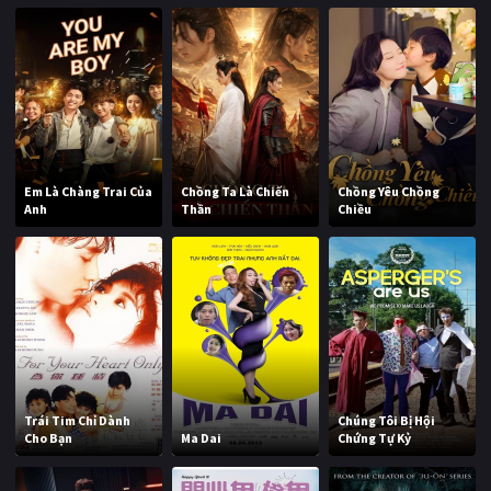
Em Là Chàng Trai Của
Chồng Ta Là Chiến
Chồng Yêu Chồng
Anh
Thần
Chiều
Trái Tim Chỉ Dành
Chúng Tôi Bị Hội
Cho Bạn
Ma Dai
Chứng Tự Kỷ