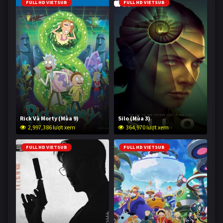
FULL HD VIETSUB
FULL HD VIETSUB
Rick Và Morty (Mùa 9)
Silo (Mùa 3)
2,997,386 lượt xem
364,970 lượt xem
FULL HD VIETSUB
FULL HD VIETSUB