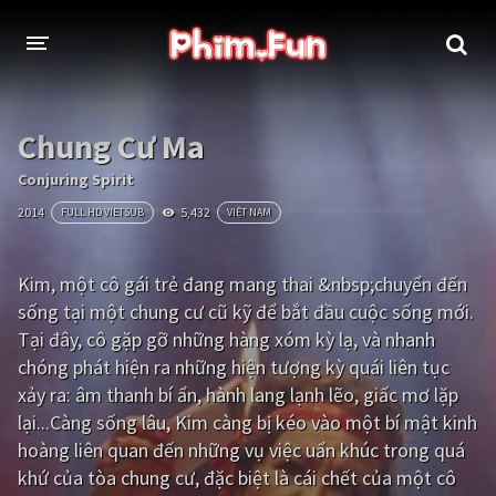
THỂ LOẠI
Chung Cư Ma
Thần thoại - Cổ trang
Hành động
Conjuring Spirit
2014
5,432
FULL HD VIETSUB
VIỆT NAM
Tâm lý
Chiến tranh
Võ thuật - Kiếm hiệp
Nhạc kịch
Kim, một cô gái trẻ đang mang thai &nbsp;chuyển đến
sống tại một chung cư cũ kỹ để bắt đầu cuộc sống mới.
Kinh dị
Tội phạm - Hình sự
Tại đây, cô gặp gỡ những hàng xóm kỳ lạ, và nhanh
Phiêu lưu
Hài hước
chóng phát hiện ra những hiện tượng kỳ quái liên tục
xảy ra: âm thanh bí ẩn, hành lang lạnh lẽo, giấc mơ lặp
Viễn tưởng
Khoa học - Tài liệu
lại...Càng sống lâu, Kim càng bị kéo vào một bí mật kinh
Hoạt hình
Thể thao
hoàng liên quan đến những vụ việc uẩn khúc trong quá
khứ của tòa chung cư, đặc biệt là cái chết của một cô
Tình cảm - Lãng mạn
Kỳ ảo