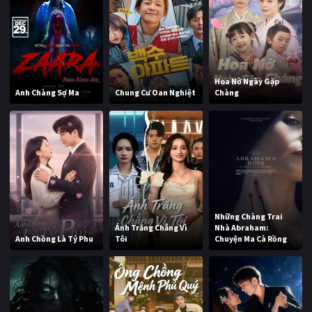
Hoa Nở Ngày Gặp
Anh Chàng Sợ Ma
Chung Cư Oan Nghiệt
Chàng
Những Chàng Trai
Ánh Trăng Chẳng Vì
Nhà Abraham:
Anh Chồng Là Tỷ Phu
Tôi
Chuyện Ma Cà Rồng