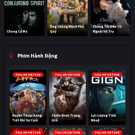
Ông Chồng Mệnh Phú
Chồng Tôi Đến Từ
Chung Cư Ma
Quý
Ngoài Vũ Trụ
Phim Hành Động
FULL HD VIETSUB
FULL HD VIETSUB
FULL HD VIETSUB
Huyền Thoại Aang:
Chiến Binh Trong
Lực Lượng Tinh
Tiết Khí Sư Cuối
Gió
Nhuệ
Cùng
FULL HD VIETSUB
FULL HD VIETSUB
FULL HD VIETSUB