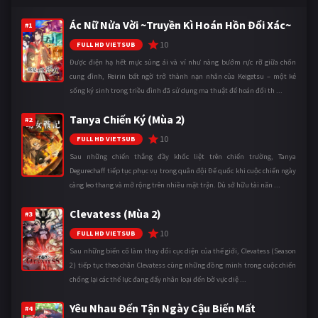
Ác Nữ Nửa Vời ~Truyền Kì Hoán Hồn Đổi Xác~
#1
10
FULL HD VIETSUB
Được điện hạ hết mực sủng ái và ví như nàng bướm rực rỡ giữa chốn
cung đình, Reirin bất ngờ trở thành nạn nhân của Keigetsu – một kẻ
sống ký sinh trong triều đình đã sử dụng ma thuật để hoán đổi th ...
Tanya Chiến Ký (Mùa 2)
#2
10
FULL HD VIETSUB
Sau những chiến thắng đầy khốc liệt trên chiến trường, Tanya
Degurechaff tiếp tục phục vụ trong quân đội Đế quốc khi cuộc chiến ngày
càng leo thang và mở rộng trên nhiều mặt trận. Dù sở hữu tài năn ...
Clevatess (Mùa 2)
#3
10
FULL HD VIETSUB
Sau những biến cố làm thay đổi cục diện của thế giới, Clevatess (Season
2) tiếp tục theo chân Clevatess cùng những đồng minh trong cuộc chiến
chống lại các thế lực đang đẩy nhân loại đến bờ vực diệ ...
Yêu Nhau Đến Tận Ngày Cậu Biến Mất
#4