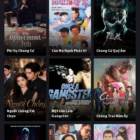
Phi Vụ Chung Cư
Con Ma Hạnh Phúc III
Chung Cư Quỷ Ám
Người Chồng Em
Một Lần Làm
Chọn
Gangster
Chàng Trai Năm Ấy