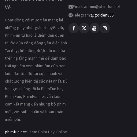
Vẻ
Email:
admin@phimfun.net
Telegram:
@golden885
Hoạt động với mục tiêu mang lại
những giây phút giải trí tuyệt vời,
PhimFun tự hào là điểm đến quen
thuộc của cộng đồng yêu điện ảnh.
Tại đây, hệ thống được tối ưu hóa
trên hạ tầng mạnh mẽ để đảm bảo
trải nghiệm xem phim fun của bạn
luôn đạt tốc độ tải cực nhanh và
chất lượng hiển thị sắc nét nhất. Dù
bạn gọi chúng tôi là PhimFun hay
Phim Fun, PhimFun.net vẫn luôn
cam kết mang đến những bộ phim
mới, vietsub chuẩn và hoàn toàn
miễn phí.
phimfun.net
| Xem Phim Hay Online