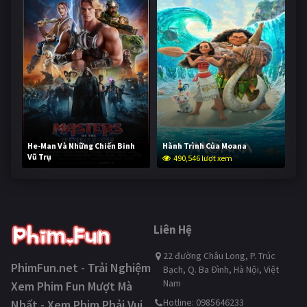
He-Man Và Những Chiến Binh
Hành Trình Của Moana
Vũ Trụ
490,546 lượt xem
239,273 lượt xem
Liên Hệ
22 đường Châu Long, P. Trúc
PhimFun.net - Trải Nghiệm
Bạch, Q. Ba Đình, Hà Nội, Việt
Nam
Xem Phim Fun Mượt Mà
Hotline: 0985646233
Nhất - Xem Phim Phải Vui