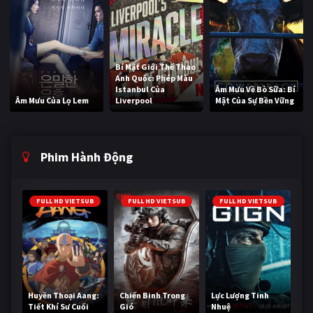
Bí Mật Giới Thể Thao
Anh Quốc: Phép Màu
Istanbul Của
Âm Mưu Về Bò Sữa: Bí
Âm Mưu Của Lọ Lem
Liverpool
Mật Của Sự Bền Vững
Phim Hành Động
FULL HD VIETSUB
FULL HD VIETSUB
FULL HD VIETSUB
Huyền Thoại Aang:
Chiến Binh Trong
Lực Lượng Tinh
Tiết Khí Sư Cuối
Gió
Nhuệ