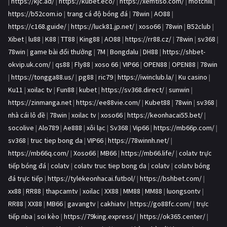
|
https://kjc.ad/
|
https://kubet.eco/
|
https://xemtiso.com/
|
motchill
|
https://b52com.io
|
trang cá độ bóng đá
|
78win
|
AO88
|
https://c168.guide/
|
https://luck81.jp.net/
|
xoso66
|
78win
|
B52club
|
Xibet
|
lu88
|
K88
|
TT88
|
King88
|
AO88
|
https://rr88.cz/
|
78win
|
sv368
|
78win
|
game bài đổi thưởng
|
7M
|
Bongdalu
|
DH88
|
https://shbet-
okvip.uk.com/
|
qs88
|
Fly88
|
xoso 66
|
VIP66
|
OPEN88
|
OPEN88
|
78win
|
https://tongga88.us/
|
pg88
|
ric79
|
https://iwinclub.la/
|
Ku casino
|
Ku11
|
xoilac tv
|
Fun88
|
kubet
|
https://sv368.direct/
|
sunwin
|
https://zinmanga.net
|
https://ee88vie.com/
|
Kubet88
|
78win
|
sv368
|
nhà cái lô đề
|
78win
|
xoilac tv
|
xoso66
|
https://keonhacai55.bet/
|
socolive
|
Alo789
|
Ae888
|
xôi lạc
|
Sv368
|
Vip66
|
https://mb66p.com/
|
sv368
|
truc tiep bong da
|
VIP66
|
https://78winnh.net/
|
https://mb66q.com/
|
Xoso66
|
MB66
|
https://mb66.life/
|
colatv trực
tiếp bóng đá
|
colatv
|
colatv truc tiep bong da
|
colatv
|
colatv bóng
đá trực tiếp
|
https://tylekeonhacai.futbol/
|
https://bshbet.com/
|
xx88
|
RR88
|
thapcamtv
|
xoilac
|
XX88
|
MM88
|
MM88
|
luongsontv
|
RR88
|
XX88
|
MB66
|
gavangtv
|
cakhiatv
|
https://go88fc.com/
|
trực
tiếp nba
|
soi kèo
|
https://79king.express/
|
https://ok365.center/
|