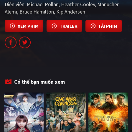
Diễn viên:
Michael Pollan
Heather Cooley
Manucher
PHIM MỚI
Alemi
Bruce Hamilton
Kip Andersen
PHIM BỘ
XEM PHIM
TRAILER
TẢI PHIM
PHIM LẺ
PHIM CHIẾU RẠP
TUYỂN TẬP PHIM
BLOG
Có thể bạn muốn xem