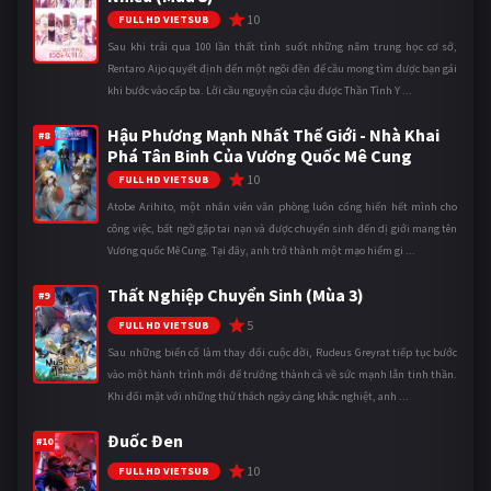
10
FULL HD VIETSUB
Sau khi trải qua 100 lần thất tình suốt những năm trung học cơ sở,
Rentaro Aijo quyết định đến một ngôi đền để cầu mong tìm được bạn gái
khi bước vào cấp ba. Lời cầu nguyện của cậu được Thần Tình Y ...
Hậu Phương Mạnh Nhất Thế Giới - Nhà Khai
#8
Phá Tân Binh Của Vương Quốc Mê Cung
10
FULL HD VIETSUB
Atobe Arihito, một nhân viên văn phòng luôn cống hiến hết mình cho
công việc, bất ngờ gặp tai nạn và được chuyển sinh đến dị giới mang tên
Vương quốc Mê Cung. Tại đây, anh trở thành một mạo hiểm gi ...
Thất Nghiệp Chuyển Sinh (Mùa 3)
#9
5
FULL HD VIETSUB
Sau những biến cố làm thay đổi cuộc đời, Rudeus Greyrat tiếp tục bước
vào một hành trình mới để trưởng thành cả về sức mạnh lẫn tinh thần.
Khi đối mặt với những thử thách ngày càng khắc nghiệt, anh ...
Đuốc Đen
#10
10
FULL HD VIETSUB