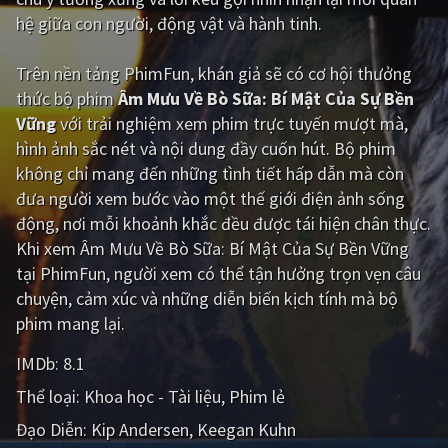
hệ giữa con người, động vật và hành tinh.
Giật gân
Gia đình
Trên nền tảng
PhimFun
, khán giả sẽ có cơ hội thưởng
Bí ẩn
Lịch sử
thức bộ phim
Âm Mưu Về Bò Sữa: Bí Mật Của Sự Bền
Viễn Tây
Tiểu sử
Vững
với trải nghiệm xem phim trực tuyến mượt mà,
hình ảnh sắc nét và nội dung đầy cuốn hút. Bộ phim
GameShow
DramaTV
không chỉ mang đến những tình tiết hấp dẫn mà còn
đưa người xem bước vào một thế giới điện ảnh sống
QUỐC GIA
động, nơi mỗi khoảnh khắc đều được tái hiện chân thực.
Khi xem Âm Mưu Về Bò Sữa: Bí Mật Của Sự Bền Vững
Âu - Mỹ
Trung Quốc - Hồng Kông
tại PhimFun, người xem có thể tận hưởng trọn vẹn câu
Hàn Quốc
Nhật Bản
chuyện, cảm xúc và những diễn biến kịch tính mà bộ
phim mang lại.
Ấn Độ
Việt Nam
IMDb:
8.1
Tổng hợp
Thể loại:
Khoa học - Tài liệu
Phim lẻ
CẬP NHẬT
Đạo Diễn:
Kip Andersen
Keegan Kuhn