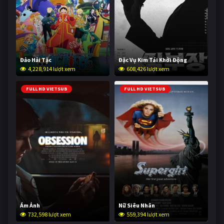
Đảo Hải Tặc
Đặc Vụ Kim Tái Khởi Động
4,228,914 lượt xem
608,426 lượt xem
FULL HD VIETSUB
FULL HD VIETSUB
Ám Ảnh
Nữ Siêu Nhân
732,598 lượt xem
559,394 lượt xem