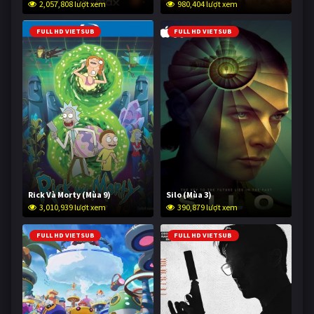
2,057,808 lượt xem
980,404 lượt xem
FULL HD VIETSUB
FULL HD VIETSUB
Rick Và Morty (Mùa 9)
Silo (Mùa 3)
3,010,939 lượt xem
390,879 lượt xem
FULL HD VIETSUB
FULL HD VIETSUB