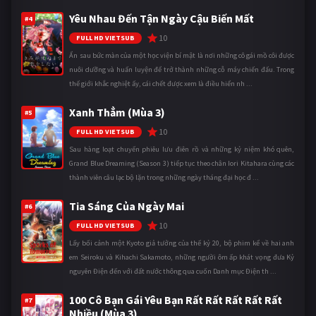
Yêu Nhau Đến Tận Ngày Cậu Biến Mất
#4
10
FULL HD VIETSUB
Ẩn sau bức màn của một học viện bí mật là nơi những cô gái mồ côi được
nuôi dưỡng và huấn luyện để trở thành những cỗ máy chiến đấu. Trong
thế giới khắc nghiệt ấy, cái chết được xem là điều hiển nh ...
Xanh Thẳm (Mùa 3)
#5
10
FULL HD VIETSUB
Sau hàng loạt chuyến phiêu lưu điên rồ và những kỷ niệm khó quên,
Grand Blue Dreaming (Season 3) tiếp tục theo chân Iori Kitahara cùng các
thành viên câu lạc bộ lặn trong những ngày tháng đại học đ ...
Tia Sáng Của Ngày Mai
#6
10
FULL HD VIETSUB
Lấy bối cảnh một Kyoto giả tưởng của thế kỷ 20, bộ phim kể về hai anh
em Seiroku và Kihachi Sakamoto, những người ôm ấp khát vọng đưa Kỷ
nguyên Điện đến với đất nước thông qua cuốn Danh mục Điện th ...
100 Cô Bạn Gái Yêu Bạn Rất Rất Rất Rất Rất
#7
Nhiều (Mùa 3)