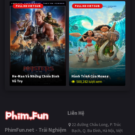
FULL HD VIETSUB
FULL HD VIETSUB
He-Man Và Những Chiến Binh
Hành Trình Của Moana
Vũ Trụ
500,282 lượt xem
249,853 lượt xem
Liên Hệ
22 đường Châu Long, P. Trúc
PhimFun.net - Trải Nghiệm
Bạch, Q. Ba Đình, Hà Nội, Việt