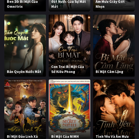
Ben 10: Bí Mật Của
Đất Nước Của Sự Mất
Âm Mưu Giày Gót
Omnitrix
Mát
Nhọn
Con Trai Bí Mật Của
Bản Quyền Nước Mắt
Sở Kiều Phong
Bí Mật Câm Lặng
Bí Mật Đảo Linh Xà
Bí Mật Của NIMH
Tình Yêu Và Âm Mưu