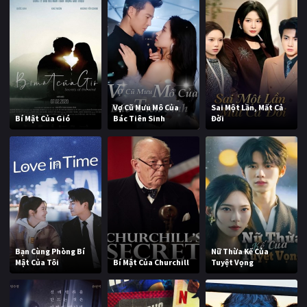
Vợ Cũ Mưu Mô Của
Sai Một Lần, Mất Cả
Bí Mật Của Gió
Bác Tiên Sinh
Đời
Bạn Cùng Phòng Bí
Nữ Thừa Kế Của
Mật Của Tôi
Bí Mật Của Churchill
Tuyệt Vọng