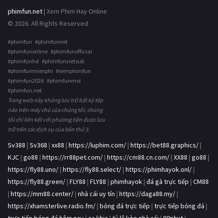
phimfun.net
| Xem Phim Hay Online
© 2026. All Rights Reserved
#phimfun #phimfunnet
#phimfunonline #phimfunofficial
#phimfunhd #phimfunvietsub
#phimfunmienphi #xemphimfun
#phimfun2026 #phimfunmoi
#phimfun.net
Trang web này không lưu trữ bất kỳ tệp
nào trên máy chủ của chúng tôi, chúng
tôi chỉ liên kết với phương tiện được lưu
trữ trên các dịch vụ của bên thứ 3.
Sv388
|
Sv368
|
xx88
|
https://luphim.com/
|
https://bet88.graphics/
|
KJC
|
go88
|
https://rr88pet.com/
|
https://cm88.cn.com/
|
XX88
|
go88
|
https://fly88.uno/
|
https://fly88.select/
|
https://phimhayok.onl/
|
https://fly88.green/
|
FLY88
|
FLY88
|
phimhayok
|
đá gà trực tiếp
|
CM88
|
https://mm88.center/
|
nhà cái uy tín
|
https://daga88.my/
|
https://xhamsterlive.radio.fm/
|
bóng đá trực tiếp
|
trực tiếp bóng đá
|