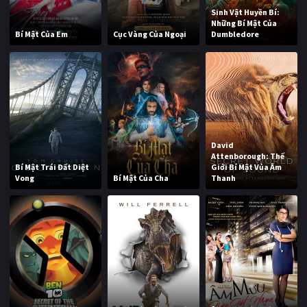
Sinh Vật Huyền Bí:
Những Bí Mật Của
Bí Mật Của Em
Cục Vàng Của Ngoại
Dumbledore
David
Attenborough: Thế
Bí Mật Trái Đất Diệt
Giới Bí Mật Vủa Âm
Vong
Bí Mật Của Cha
Thanh