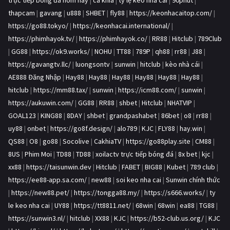
trực tiếp bóng đá hôm nay
|
ca khia
|
tỷ lệ kèo nhà cái
|
90phut
|
thapcam
|
gavang
|
u888
|
SHBET
|
fly88
|
https://keonhacaitop.com/
|
https://go88.tokyo/
|
https://keonhacai.international/
|
https://phimhayok.tv/
|
https://phimhayok.co/
|
RR88
|
Hitclub
|
789Club
|
GG88
|
https://ok9.works/
|
NOHU
|
TT88
|
789P
|
qh88
|
rr88
|
J88
|
https://gavangtv.llc/
|
luongsontv
|
sunwin
|
hitclub
|
kèo nhà cái
|
AE888 Đăng Nhập
|
Hay88
|
Hay88
|
Hay88
|
Hay88
|
Hay88
|
Hay88
|
hitclub
|
https://mm88.tax/
|
sunwin
|
https://icm88.com/
|
sunwin
|
https://aukuwin.com/
|
GG88
|
RR88
|
shbet
|
Hitclub
|
NHATVIP
|
GOAL123
|
KING88
|
8DAY
|
shbet
|
grandpashabet
|
86bet
|
o8
|
rr88
|
uy88
|
onbet
|
https://go8f.design/
|
alo789
|
KJC
|
FLY88
|
hay.win
|
QS88
|
O8
|
go88
|
Socolive
|
CakhiaTV
|
https://go88play.site
|
CM88
|
8US
|
Phim Moi
|
TD88
|
TD88
|
xoilactv trực tiếp bóng đá
|
8x bet
|
kjc
|
xx88
|
https://taisunwin.dev
|
Hitclub
|
FABET
|
BIG88
|
Kubet
|
789 club
|
https://ee88-app.sa.com/
|
new88
|
soi keo nha cai
|
Sunwin chính thức
|
https://new88.pet/
|
https://tongga88.my/
|
https://s666.works/
|
ty
le keo nha cai
|
UY88
|
https://tt8811.net/
|
68win
|
68win
|
ea88
|
TG88
|
https://sunwin3.nl/
|
hitclub
|
XX88
|
KJC
|
https://b52-club.us.org/
|
KJC