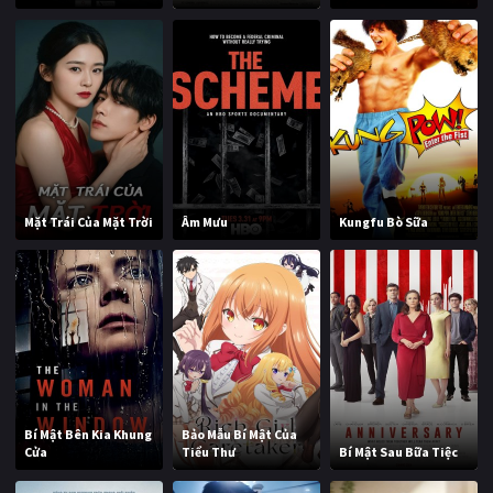
Mặt Trái Của Mặt Trời
Âm Mưu
Kungfu Bò Sữa
Bí Mật Bên Kia Khung
Bảo Mẫu Bí Mật Của
Cửa
Tiểu Thư
Bí Mật Sau Bữa Tiệc