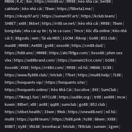
MB66
|
KJC
|
8xx
|
https://mm88.io/
|
RR88
|
kèo nhà cái
|
bet88
|
cakhiatv
|
kèo nhà cái
|
78win
|
https://f8beta2.me/
|
https://rikvip97.art/
|
https://sunwin97.art/
|
https://kclub.team/
|
SHBET
|
xx88
|
8kbet
|
https://rr88.se.net/
|
kèo nhà cái
|
RR88
|
78win
|
bongdalu
|
nha cai uy tin
|
ty le ca cuoc
|
7mcn
|
Xóc đĩa online
|
Kèo nhà
cái 5
|
88goals
|
iwin
|
Tài xỉu MD5
|
1GOM
|
Rikvip
|
Go88
|
B52 club
|
max88
|
MM88
|
Ae888
|
go88
|
xoso66
|
https://cm88.dad/
|
https://hi88.uno/
|
MM88
|
https://alo789ga.com/
|
Xoso66
|
phim sex
vlxx
|
https://xx88brand.com/
|
https://sunwin19.cn.com/
|
GG88
|
Xoso66
|
XX88
|
https://rr88it.com/
|
RR88
|
nổ hũ
|
MB66
|
SC88
|
https://www.fly888.club/
|
hitclub
|
77bet
|
https://mu88.help/
|
f168
|
https://hoiquantv.vip/
|
https://hoiquantv.site/
|
https://hoiquantv.online/
|
Kèo Nhà Cái
|
Socolive
|
8XX
|
SumClub
|
https://79king1.fun/
|
HITCLUB
|
https://uu88n.org/
|
tr88
|
ae888
|
mcw
|
kuwin
|
88bet
|
x88
|
ao88
|
qq88
|
sumclub
|
go88
|
B52 club
|
https://shbet.health/
|
33win
|
99ok
|
https://vnew88.net/
|
nổ hũ
|
mu88
|
https://qs88.team/
|
https://hi88.pink
|
hz88
|
68win
|
XX88
|
8XBET
|
Uy88
|
VN168
|
keonhacai
|
hitclub
|
789club
|
sunwin
|
1gom
|