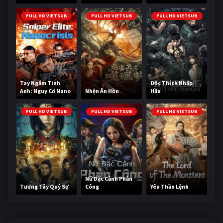
Cùng
FULL HD VIETSUB
FULL HD VIETSUB
FULL HD VIETSUB
Tay Ngắm Tinh
Độc Thích Nhập
Anh: Nguy Cơ Nano
Nhện Ăn Hồn
Hầu
FULL HD VIETSUB
FULL HD VIETSUB
FULL HD VIETSUB
Nữ Đặc Cảnh Phản
Tương Tây Quỷ Sự
Công
Yêu Thần Lệnh