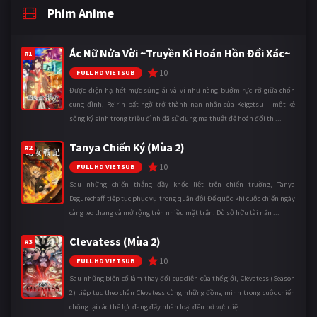
Phim Anime
Ác Nữ Nửa Vời ~Truyền Kì Hoán Hồn Đổi Xác~
#1
10
FULL HD VIETSUB
Được điện hạ hết mực sủng ái và ví như nàng bướm rực rỡ giữa chốn
cung đình, Reirin bất ngờ trở thành nạn nhân của Keigetsu – một kẻ
sống ký sinh trong triều đình đã sử dụng ma thuật để hoán đổi th ...
Tanya Chiến Ký (Mùa 2)
#2
10
FULL HD VIETSUB
Sau những chiến thắng đầy khốc liệt trên chiến trường, Tanya
Degurechaff tiếp tục phục vụ trong quân đội Đế quốc khi cuộc chiến ngày
càng leo thang và mở rộng trên nhiều mặt trận. Dù sở hữu tài năn ...
Clevatess (Mùa 2)
#3
10
FULL HD VIETSUB
Sau những biến cố làm thay đổi cục diện của thế giới, Clevatess (Season
2) tiếp tục theo chân Clevatess cùng những đồng minh trong cuộc chiến
chống lại các thế lực đang đẩy nhân loại đến bờ vực diệ ...