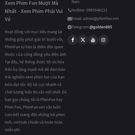
Nam
Xem Phim Fun Mượt Mà
Hotline: 0985646233
Nhất - Xem Phim Phải Vui
Vẻ
Email:
admin@phimfun.net
Telegram:
@golden885
Hoạt động với mục tiêu mang lại
những giây phút giải trí tuyệt vời,
PhimFun tự hào là điểm đến quen
thuộc của cộng đồng yêu điện ảnh.
Tại đây, hệ thống được tối ưu hóa
trên hạ tầng mạnh mẽ để đảm bảo
trải nghiệm xem phim fun của bạn
luôn đạt tốc độ tải cực nhanh và
chất lượng hiển thị sắc nét nhất. Dù
bạn gọi chúng tôi là PhimFun hay
Phim Fun, PhimFun.net vẫn luôn
cam kết mang đến những bộ phim
mới, vietsub chuẩn và hoàn toàn
miễn phí.