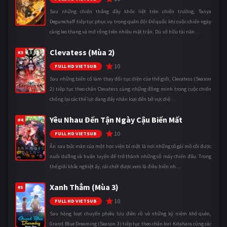
Sau những chiến thắng đầy khốc liệt trên chiến trường, Tanya
Degurechaff tiếp tục phục vụ trong quân đội Đế quốc khi cuộc chiến ngày
càng leo thang và mở rộng trên nhiều mặt trận. Dù sở hữu tài năn ...
Clevatess (Mùa 2)
#3
10
FULL HD VIETSUB
Sau những biến cố làm thay đổi cục diện của thế giới, Clevatess (Season
2) tiếp tục theo chân Clevatess cùng những đồng minh trong cuộc chiến
chống lại các thế lực đang đẩy nhân loại đến bờ vực diệ ...
Yêu Nhau Đến Tận Ngày Cậu Biến Mất
#4
10
FULL HD VIETSUB
Ẩn sau bức màn của một học viện bí mật là nơi những cô gái mồ côi được
nuôi dưỡng và huấn luyện để trở thành những cỗ máy chiến đấu. Trong
thế giới khắc nghiệt ấy, cái chết được xem là điều hiển nh ...
Xanh Thẳm (Mùa 3)
#5
10
FULL HD VIETSUB
Sau hàng loạt chuyến phiêu lưu điên rồ và những kỷ niệm khó quên,
Grand Blue Dreaming (Season 3) tiếp tục theo chân Iori Kitahara cùng các