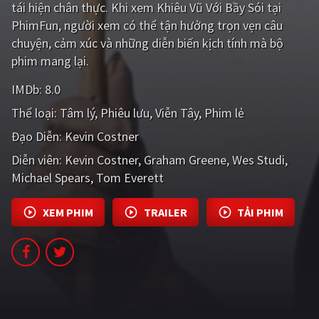
tái hiện chân thực. Khi xem Khiêu Vũ Với Bầy Sói tại
PHIM MỚI
PhimFun, người xem có thể tận hưởng trọn vẹn câu
PHIM BỘ
chuyện, cảm xúc và những diễn biến kịch tính mà bộ
phim mang lại.
PHIM LẺ
IMDb:
8.0
PHIM CHIẾU RẠP
Thể loại:
Tâm lý
Phiêu lưu
Viễn Tây
Phim lẻ
TUYỂN TẬP PHIM
Đạo Diễn:
Kevin Costner
BLOG
Diễn viên:
Kevin Costner
Graham Greene
Wes Studi
Michael Spears
Tom Everett
XEM PHIM
TRAILER
TẢI PHIM