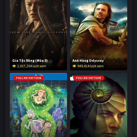
Gia Tộc Rồng (Mùa 3)
Anh Hùng Odyssey
2,017,204 lượt xem
949,414 lượt xem
FULL HD VIETSUB
FULL HD VIETSUB