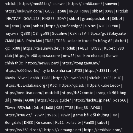
hitclub
|
https://mm88.tax/
|
sunwin
|
https://icm88.com/
|
sunwin
|
https://aukuwin.com/
|
GG88
|
go88
|
RR88
|
RR88
|
shbet
|
XX88
|
Hitclub
|
NHATVIP
|
GOAL123
|
KING88
|
8DAY
|
shbet
|
grandpashabet
|
86bet
|
o8
|
rr88
|
uy88
|
onbet
|
https://go8f.design/
|
alo789
|
KJC
|
FLY88
|
hay.win
|
QS88
|
O8
|
go88
|
Socolive
|
CakhiaTV
|
https://go88play.site
|
CM88
|
8US
|
Phim Moi
|
TD88
|
TD88
|
xoilactv trực tiếp bóng đá
|
8x bet
|
kjc
|
xx88
|
https://taisunwin.dev
|
Hitclub
|
FABET
|
BIG88
|
Kubet
|
789
club
|
https://ee88-app.sa.com/
|
new88
|
soi keo nha cai
|
Sunwin
chính thức
|
https://new88.pet/
|
https://tongga88.my/
|
https://s666.works/
|
ty le keo nha cai
|
UY88
|
https://tt8811.net/
|
68win
|
68win
|
ea88
|
TG88
|
https://sunwin3.nl/
|
hitclub
|
XX88
|
KJC
|
https://b52-club.us.org/
|
KJC
|
https://kjc.ad/
|
https://kubet.eco/
|
https://xemtiso.com/
|
motchill
|
https://b52com.io
|
trang cá độ bóng
đá
|
78win
|
AO88
|
https://c168.guide/
|
https://luck81.jp.net/
|
xoso66
|
78win
|
B52club
|
Xibet
|
lu88
|
K88
|
TT88
|
King88
|
AO88
|
https://rr88.cz/
|
78win
|
sv368
|
78win
|
game bài đổi thưởng
|
7M
|
Bongdalu
|
DH88
|
Ku casino
|
Ku11
|
xoilac tv
|
Fun88
|
kubet
|
https://sv368.direct/
|
https://zinmanga.net
|
https://ee88vie.com/
|