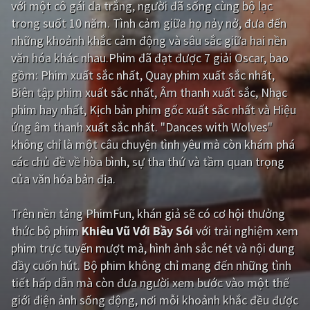
với một cô gái da trắng, người đã sống cùng bộ lạc
trong suốt 10 năm. Tình cảm giữa họ nảy nở, đưa đến
Giật gân
Gia đình
những khoảnh khắc cảm động và sâu sắc giữa hai nền
Bí ẩn
Lịch sử
văn hóa khác nhau.Phim đã đạt được 7 giải Oscar, bao
gồm: Phim xuất sắc nhất, Quay phim xuất sắc nhất,
Viễn Tây
Tiểu sử
Biên tập phim xuất sắc nhất, Âm thanh xuất sắc, Nhạc
GameShow
DramaTV
phim hay nhất, Kịch bản phim gốc xuất sắc nhất và Hiệu
ứng âm thanh xuất sắc nhất. "Dances with Wolves"
QUỐC GIA
không chỉ là một câu chuyện tình yêu mà còn khám phá
các chủ đề về hòa bình, sự tha thứ và tầm quan trọng
Âu - Mỹ
Trung Quốc - Hồng Kông
của văn hóa bản địa.
Hàn Quốc
Nhật Bản
Trên nền tảng
PhimFun
, khán giả sẽ có cơ hội thưởng
Ấn Độ
Việt Nam
thức bộ phim
Khiêu Vũ Với Bầy Sói
với trải nghiệm xem
phim trực tuyến mượt mà, hình ảnh sắc nét và nội dung
Tổng hợp
đầy cuốn hút. Bộ phim không chỉ mang đến những tình
tiết hấp dẫn mà còn đưa người xem bước vào một thế
CẬP NHẬT
giới điện ảnh sống động, nơi mỗi khoảnh khắc đều được