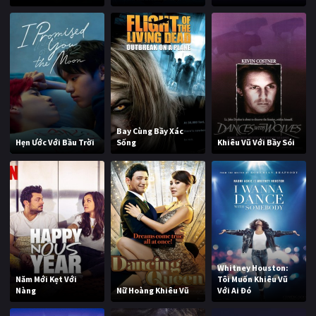
Bay Cùng Bầy Xác
Hẹn Ước Với Bầu Trời
Sống
Khiêu Vũ Với Bầy Sói
Whitney Houston:
Năm Mới Kẹt Với
Tôi Muốn Khiêu Vũ
Nàng
Nữ Hoàng Khiêu Vũ
Với Ai Đó