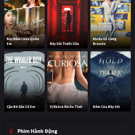
Bảy Năm Chưa Quên
Khiêu Vũ Cùng
Em
Bầy Sói Trước Cửa
Brando
Cậu Bé Săn Cá Voi
Vị Khách Khiêu Tình
Đêm Của Bầy Sói
Phim Hành Động