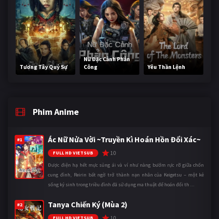
Nữ Đặc Cảnh Phản
Tương Tây Quỷ Sự
Công
Yêu Thần Lệnh
Phim Anime
Ác Nữ Nửa Vời ~Truyền Kì Hoán Hồn Đổi Xác~
#1
10
FULL HD VIETSUB
Được điện hạ hết mực sủng ái và ví như nàng bướm rực rỡ giữa chốn
cung đình, Reirin bất ngờ trở thành nạn nhân của Keigetsu – một kẻ
sống ký sinh trong triều đình đã sử dụng ma thuật để hoán đổi th ...
Tanya Chiến Ký (Mùa 2)
#2
10
FULL HD VIETSUB