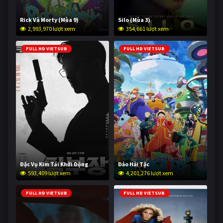
Rick Và Morty (Mùa 9)
Silo (Mùa 3)
2,993,970 lượt xem
354,661 lượt xem
FULL HD VIETSUB
FULL HD VIETSUB
Đặc Vụ Kim Tái Khởi Động
Đảo Hải Tặc
593,409 lượt xem
4,201,276 lượt xem
FULL HD VIETSUB
FULL HD VIETSUB