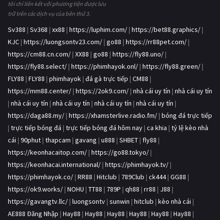
tôi chỉ liên kết với phương tiện được lưu
trữ trên các dịch vụ của bên thứ 3.
Sv388
|
Sv368
|
xx88
|
https://luphim.com/
|
https://bet88.graphics/
|
KJC
|
https://luongsontv23.com/
|
go88
|
https://rr88pet.com/
|
https://cm88.cn.com/
|
XX88
|
go88
|
https://fly88.uno/
|
https://fly88.select/
|
https://phimhayok.onl/
|
https://fly88.green/
|
FLY88
|
FLY88
|
phimhayok
|
đá gà trực tiếp
|
CM88
|
https://mm88.center/
|
https://2ok9.com/
|
nhà cái uy tín
|
nhà cái uy tín
|
nhà cái uy tín
|
nhà cái uy tín
|
nhà cái uy tín
|
nhà cái uy tín
|
https://daga88.my/
|
https://xhamsterlive.radio.fm/
|
bóng đá trực tiếp
|
trực tiếp bóng đá
|
trực tiếp bóng đá hôm nay
|
ca khia
|
tỷ lệ kèo nhà
cái
|
90phut
|
thapcam
|
gavang
|
u888
|
SHBET
|
fly88
|
https://keonhacaitop.com/
|
https://go88.tokyo/
|
https://keonhacai.international/
|
https://phimhayok.tv/
|
https://phimhayok.co/
|
RR88
|
Hitclub
|
789Club
|
ck444
|
GG88
|
https://ok9.works/
|
NOHU
|
TT88
|
789P
|
qh88
|
rr88
|
J88
|
https://gavangtv.llc/
|
luongsontv
|
sunwin
|
hitclub
|
kèo nhà cái
|
AE888 Đăng Nhập
|
Hay88
|
Hay88
|
Hay88
|
Hay88
|
Hay88
|
Hay88
|