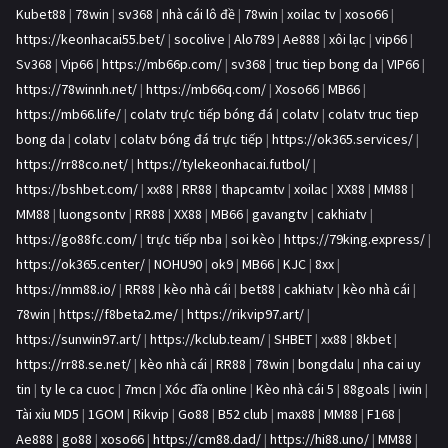
Kubet88
|
78win
|
sv368
|
nhà cái lô đề
|
78win
|
xoilac tv
|
xoso66
|
https://keonhacai55.bet/
|
socolive
|
Alo789
|
Ae888
|
xôi lạc
|
vip66
|
Sv368
|
Vip66
|
https://mb66p.com/
|
sv368
|
truc tiep bong da
|
VIP66
|
https://78winnh.net/
|
https://mb66q.com/
|
Xoso66
|
MB66
|
https://mb66.life/
|
colatv trực tiếp bóng đá
|
colatv
|
colatv truc tiep
bong da
|
colatv
|
colatv bóng đá trực tiếp
|
https://ok365.services/
|
https://rr88co.net/
|
https://tylekeonhacai.futbol/
|
https://bshbet.com/
|
xx88
|
RR88
|
thapcamtv
|
xoilac
|
XX88
|
MM88
|
MM88
|
luongsontv
|
RR88
|
XX88
|
MB66
|
gavangtv
|
cakhiatv
|
https://go88fc.com/
|
trực tiếp nba
|
soi kèo
|
https://79king.express/
|
https://ok365.center/
|
NOHU90
|
ok9
|
MB66
|
KJC
|
8xx
|
https://mm88.io/
|
RR88
|
kèo nhà cái
|
bet88
|
cakhiatv
|
kèo nhà cái
|
78win
|
https://f8beta2.me/
|
https://rikvip97.art/
|
https://sunwin97.art/
|
https://kclub.team/
|
SHBET
|
xx88
|
8kbet
|
https://rr88.se.net/
|
kèo nhà cái
|
RR88
|
78win
|
bongdalu
|
nha cai uy
tin
|
ty le ca cuoc
|
7mcn
|
Xóc đĩa online
|
Kèo nhà cái 5
|
88goals
|
iwin
|
Tài xỉu MD5
|
1GOM
|
Rikvip
|
Go88
|
B52 club
|
max88
|
MM88
|
F168
|
Ae888
|
go88
|
xoso66
|
https://cm88.dad/
|
https://hi88.uno/
|
MM88
|