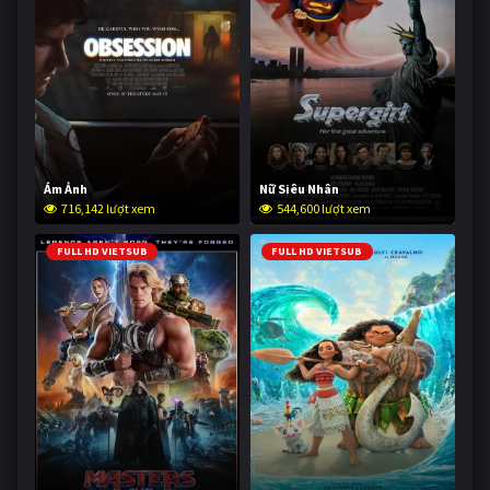
Ám Ảnh
Nữ Siêu Nhân
716,142 lượt xem
544,600 lượt xem
FULL HD VIETSUB
FULL HD VIETSUB