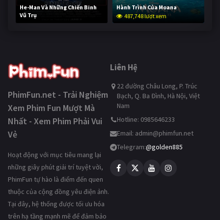
He-Man Và Những Chiến Binh
Hành Trình Của Moana
Vũ Trụ
487,748 lượt xem
236,249 lượt xem
Liên Hệ
22 đường Châu Long, P. Trúc
PhimFun.net - Trải Nghiệm
Bạch, Q. Ba Đình, Hà Nội, Việt
Nam
Xem Phim Fun Mượt Mà
Hotline: 0985646233
Nhất - Xem Phim Phải Vui
Vẻ
Email:
admin@phimfun.net
Telegram:
@golden885
Hoạt động với mục tiêu mang lại
những giây phút giải trí tuyệt vời,
PhimFun tự hào là điểm đến quen
thuộc của cộng đồng yêu điện ảnh.
Tại đây, hệ thống được tối ưu hóa
trên hạ tầng mạnh mẽ để đảm bảo