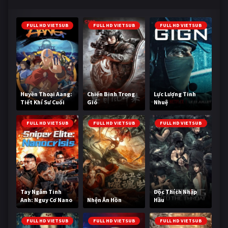
FULL HD VIETSUB
FULL HD VIETSUB
FULL HD VIETSUB
Huyền Thoại Aang:
Chiến Binh Trong
Lực Lượng Tinh
Tiết Khí Sư Cuối
Gió
Nhuệ
Cùng
FULL HD VIETSUB
FULL HD VIETSUB
FULL HD VIETSUB
Tay Ngắm Tinh
Độc Thích Nhập
Anh: Nguy Cơ Nano
Nhện Ăn Hồn
Hầu
FULL HD VIETSUB
FULL HD VIETSUB
FULL HD VIETSUB