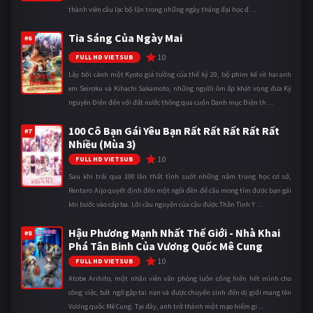
thành viên câu lạc bộ lặn trong những ngày tháng đại học đ ...
Tia Sáng Của Ngày Mai
#6
10
FULL HD VIETSUB
Lấy bối cảnh một Kyoto giả tưởng của thế kỷ 20, bộ phim kể về hai anh
em Seiroku và Kihachi Sakamoto, những người ôm ấp khát vọng đưa Kỷ
nguyên Điện đến với đất nước thông qua cuốn Danh mục Điện th ...
100 Cô Bạn Gái Yêu Bạn Rất Rất Rất Rất Rất
#7
Nhiều (Mùa 3)
10
FULL HD VIETSUB
Sau khi trải qua 100 lần thất tình suốt những năm trung học cơ sở,
Rentaro Aijo quyết định đến một ngôi đền để cầu mong tìm được bạn gái
khi bước vào cấp ba. Lời cầu nguyện của cậu được Thần Tình Y ...
Hậu Phương Mạnh Nhất Thế Giới - Nhà Khai
#8
Phá Tân Binh Của Vương Quốc Mê Cung
10
FULL HD VIETSUB
Atobe Arihito, một nhân viên văn phòng luôn cống hiến hết mình cho
công việc, bất ngờ gặp tai nạn và được chuyển sinh đến dị giới mang tên
Vương quốc Mê Cung. Tại đây, anh trở thành một mạo hiểm gi ...