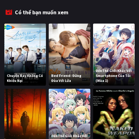
Có thể bạn muốn xem
ĐếnThế Giới Khác Với
Chuyến Bay Không Có
Bed Friend: Đừng
Smartphone Của Tôi
Khiếu Nại
Đùa Với Lửa
(Mùa 1)
ĐếnThế Giới Khác Với