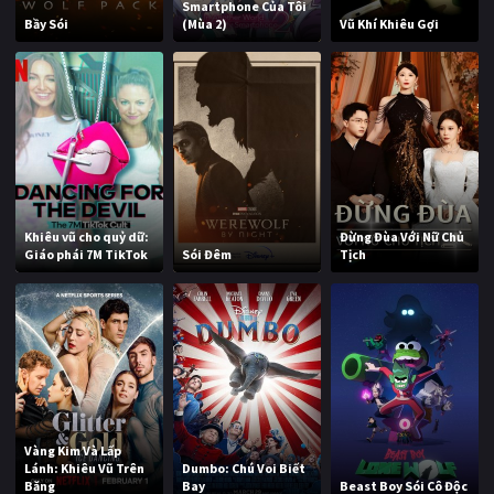
Smartphone Của Tôi
Bầy Sói
(Mùa 2)
Vũ Khí Khiêu Gợi
Khiêu vũ cho quỷ dữ:
Đừng Đùa Với Nữ Chủ
Giáo phái 7M TikTok
Sói Đêm
Tịch
Vàng Kim Và Lấp
Lánh: Khiêu Vũ Trên
Dumbo: Chú Voi Biết
Băng
Bay
Beast Boy Sói Cô Độc