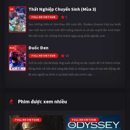
Thất Nghiệp Chuyển Sinh (Mùa 3)
#9
5
FULL HD VIETSUB
Sau những biến cố làm thay đổi cuộc đời, Rudeus Greyrat tiếp tục bước
vào một hành trình mới để trưởng thành cả về sức mạnh lẫn tinh thần.
Khi đối mặt với những thử thách ngày càng khắc nghiệt, anh ...
Đuốc Đen
#10
10
FULL HD VIETSUB
Jirô là một cậu bé được ông nuôi dưỡng và rèn luyện để trở thành ninja,
đồng thời sở hữu khả năng đặc biệt có thể giao tiếp với các loài động vật.
Bị mọi người xa lánh vì sự khác biệt của mình, cậu ...
Phim được xem nhiều
FULL HD VIETSUB
FULL HD VIETSUB