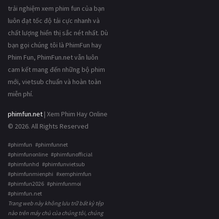
trải nghiệm xem phim fun của bạn
luôn đạt tốc độ tải cực nhanh và
chất lượng hiển thị sắc nét nhất. Dù
bạn gọi chúng tôi là PhimFun hay
Phim Fun, PhimFun.net vẫn luôn
cam kết mang đến những bộ phim
mới, vietsub chuẩn và hoàn toàn
miễn phí.
phimfun.net
| Xem Phim Hay Online
© 2026. All Rights Reserved
#phimfun #phimfunnet
#phimfunonline #phimfunofficial
#phimfunhd #phimfunvietsub
#phimfunmienphi #xemphimfun
#phimfun2026 #phimfunmoi
#phimfun.net
Trang web này không lưu trữ bất kỳ tệp
nào trên máy chủ của chúng tôi, chúng