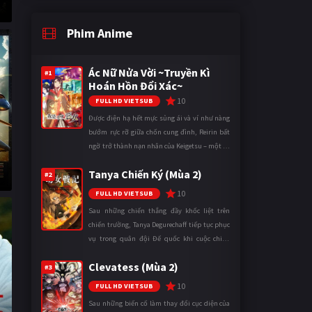
Phim Anime
Ác Nữ Nửa Vời ~Truyền Kì
#1
Hoán Hồn Đổi Xác~
10
FULL HD VIETSUB
Được điện hạ hết mực sủng ái và ví như nàng
bướm rực rỡ giữa chốn cung đình, Reirin bất
ngờ trở thành nạn nhân của Keigetsu – một kẻ
sống ký sinh trong triều đình đã sử dụng ma
Tanya Chiến Ký (Mùa 2)
thuật để hoán đổi th ...
#2
10
FULL HD VIETSUB
Sau những chiến thắng đầy khốc liệt trên
chiến trường, Tanya Degurechaff tiếp tục phục
vụ trong quân đội Đế quốc khi cuộc chiến
ngày càng leo thang và mở rộng trên nhiều
Clevatess (Mùa 2)
mặt trận. Dù sở hữu tài năn ...
#3
10
FULL HD VIETSUB
Sau những biến cố làm thay đổi cục diện của