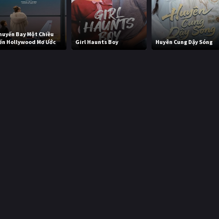
huyến Bay Một Chiều
ến Hollywood Mơ Ước
Girl Haunts Boy
Huyên Cung Dậy Sóng