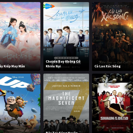
Chuyến Bay Không Có
ảy Kiếp May Mắn
Khiếu Nại
Cù Lao Xác Sống
Bảy Tay Súng Huyền