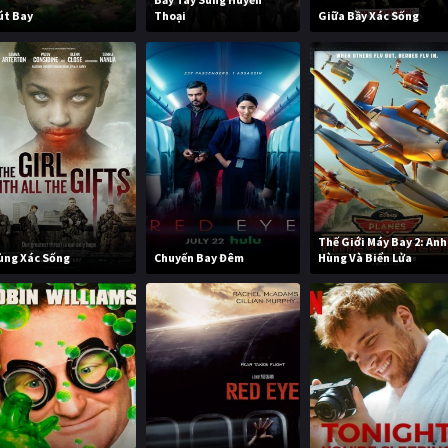
út Bay
Thoại
Giữa Bầy Xác Sống
Thế Giới Máy Bay 2: Anh
ùng Xác Sống
Chuyến Bay Đêm
Hùng Và Biển Lửa