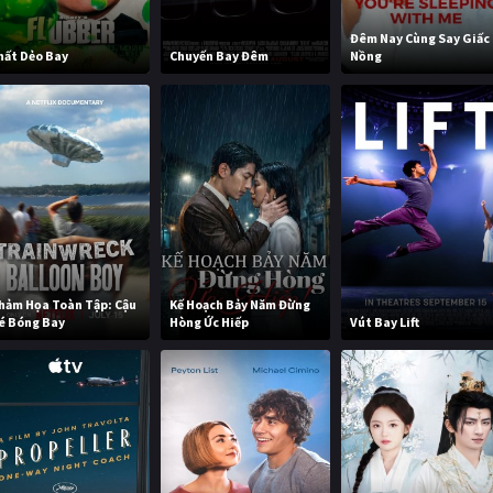
Đêm Nay Cùng Say Giấc
hất Dẻo Bay
Chuyến Bay Đêm
Nồng
hảm Họa Toàn Tập: Cậu
Kế Hoạch Bảy Năm Đừng
é Bóng Bay
Hòng Ức Hiếp
Vút Bay Lift