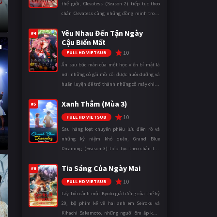
thế giới, Clevatess (Season 2) tiếp tục theo
chân Clevatess cùng những đồng minh trong
cuộc chiến chống lại các thế lực đang đẩy nhân
Yêu Nhau Đến Tận Ngày
loại đến bờ vực diệ ...
#4
Cậu Biến Mất
10
FULL HD VIETSUB
Ẩn sau bức màn của một học viện bí mật là
nơi những cô gái mồ côi được nuôi dưỡng và
huấn luyện để trở thành những cỗ máy chiến
đấu. Trong thế giới khắc nghiệt ấy, cái chết
Xanh Thẳm (Mùa 3)
được xem là điều hiển nh ...
#5
10
FULL HD VIETSUB
Sau hàng loạt chuyến phiêu lưu điên rồ và
những kỷ niệm khó quên, Grand Blue
Dreaming (Season 3) tiếp tục theo chân Iori
Kitahara cùng các thành viên câu lạc bộ lặn
Tia Sáng Của Ngày Mai
trong những ngày tháng đại học đ ...
#6
10
FULL HD VIETSUB
Lấy bối cảnh một Kyoto giả tưởng của thế kỷ
20, bộ phim kể về hai anh em Seiroku và
Kihachi Sakamoto, những người ôm ấp khát