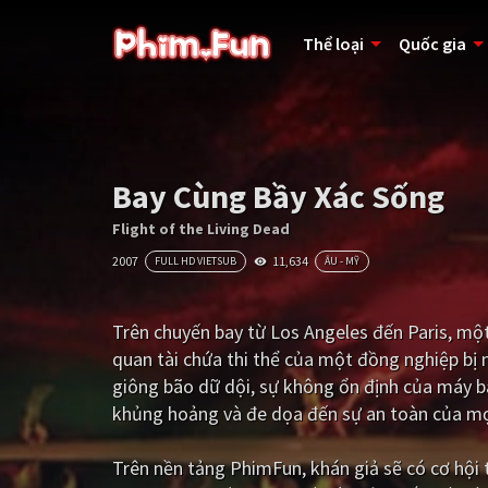
Thể loại
Quốc gia
Bay Cùng Bầy Xác Sống
Flight of the Living Dead
2007
11,634
FULL HD VIETSUB
ÂU - MỸ
Trên chuyến bay từ Los Angeles đến Paris, mộ
quan tài chứa thi thể của một đồng nghiệp bị 
giông bão dữ dội, sự không ổn định của máy ba
khủng hoảng và đe dọa đến sự an toàn của mọi
Trên nền tảng
PhimFun
, khán giả sẽ có cơ hộ