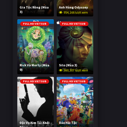
Gia Tộc Rồng (Mùa
Anh Hùng Odyssey
3)
954,166 lượt xem
2,020,488 lượt xem
FULL HD VIETSUB
FULL HD VIETSUB
Rick Và Morty (Mùa
Silo (Mùa 3)
9)
360,307 lượt xem
2,996,034 lượt xem
FULL HD VIETSUB
FULL HD VIETSUB
Đặc Vụ Kim Tái Khởi
Đảo Hải Tặc