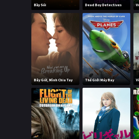
Bầy Sói
Dead Boy Detectives
V
Bây Giờ, Mình Chia Tay
Thế Giới Máy Bay
V