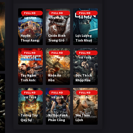
FULL HD
FULL HD
FULL HD
VIETSUB
VIETSUB
VIETSUB
Huyền
Chiến Binh
Lực Lượng
Thoại Aang:
Trong Gió
Tinh Nhuệ
Tiết Khí Sư
Cuối Cùng
FULL HD
FULL HD
FULL HD
VIETSUB
VIETSUB
VIETSUB
Tay Ngắm
Nhện Ăn
Độc Thích
Tinh Anh:
Hồn
Nhập Hầu
Nguy Cơ
Nano
FULL HD
FULL HD
FULL HD
VIETSUB
VIETSUB
VIETSUB
Tương Tây
Nữ Đặc Cảnh
Yêu Thần
Quỷ Sự
Phản Công
Lệnh