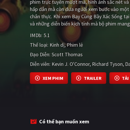
phim trực tuyến mượt mà, hình ảnh sắc nét và
hấp dẫn mà còn đưa người xem bước vào một t
chân thực. Khi xem Bay Cùng Bầy Xác Sống tại
và những diễn biến kịch tính mà bộ phim mang 
IMDb:
5.1
Thể loại:
Kinh dị
Phim lẻ
Đạo Diễn:
Scott Thomas
Diễn viên:
Kevin J. O'Connor
Richard Tyson
Da
XEM PHIM
TRAILER
TẢI
Có thể bạn muốn xem