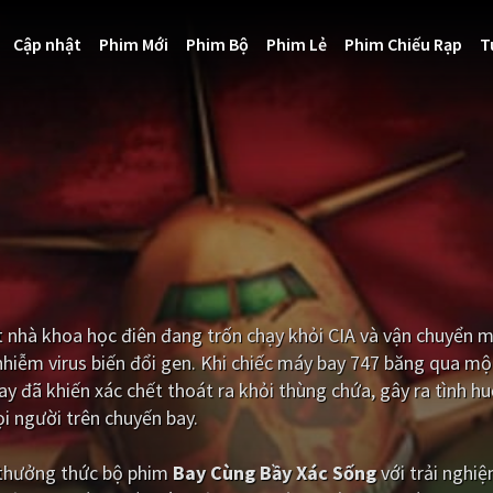
Cập nhật
Phim Mới
Phim Bộ
Phim Lẻ
Phim Chiếu Rạp
T
t nhà khoa học điên đang trốn chạy khỏi CIA và vận chuyển m
nhiễm virus biến đổi gen. Khi chiếc máy bay 747 băng qua mộ
y đã khiến xác chết thoát ra khỏi thùng chứa, gây ra tình h
 người trên chuyến bay.
i thưởng thức bộ phim
Bay Cùng Bầy Xác Sống
với trải nghi