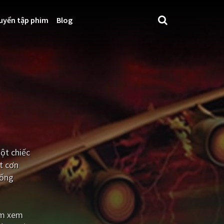
uyển tập phim
Blog
ột chiếc
t cơn
uống
ệm xem