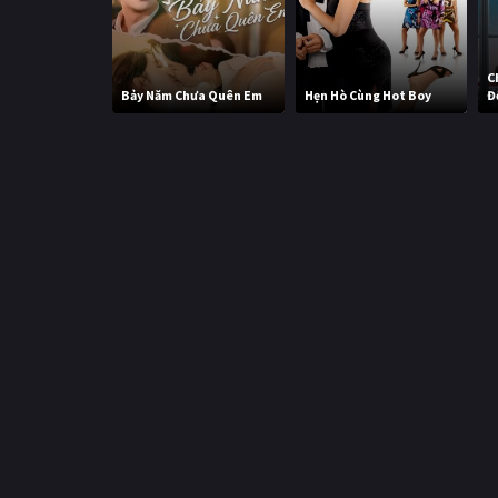
C
Bảy Năm Chưa Quên Em
Hẹn Hò Cùng Hot Boy
Đ