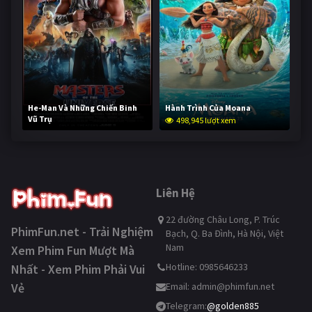
He-Man Và Những Chiến Binh
Hành Trình Của Moana
Vũ Trụ
498,945 lượt xem
248,393 lượt xem
Liên Hệ
22 đường Châu Long, P. Trúc
PhimFun.net - Trải Nghiệm
Bạch, Q. Ba Đình, Hà Nội, Việt
Nam
Xem Phim Fun Mượt Mà
Hotline: 0985646233
Nhất - Xem Phim Phải Vui
Vẻ
Email:
admin@phimfun.net
Telegram:
@golden885