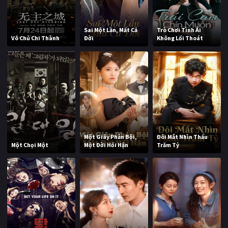
Sai Một Lần, Mất Cả
Trò Chơi Tình Ái
Vô Chủ Chi Thành
Đời
Không Lối Thoát
Một Giây Phản Bội,
Đôi Mắt Nhìn Thấu
Một Chọi Một
Một Đời Hối Hận
Trăm Tỷ