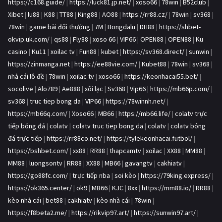
https://c168.guide/
|
https://luck81.jp.net/
|
xoso66
|
78win
|
B52club
|
Xibet
|
lu88
|
K88
|
TT88
|
King88
|
AO88
|
https://rr88.cz/
|
78win
|
sv368
|
78win
|
game bài đổi thưởng
|
7M
|
Bongdalu
|
DH88
|
https://shbet-
okvip.uk.com/
|
qs88
|
Fly88
|
xoso 66
|
VIP66
|
OPEN88
|
OPEN88
|
Ku
casino
|
Ku11
|
xoilac tv
|
Fun88
|
kubet
|
https://sv368.direct/
|
sunwin
|
https://zinmanga.net
|
https://ee88vie.com/
|
Kubet88
|
78win
|
sv368
|
nhà cái lô đề
|
78win
|
xoilac tv
|
xoso66
|
https://keonhacai55.bet/
|
socolive
|
Alo789
|
Ae888
|
xôi lạc
|
Sv368
|
Vip66
|
https://mb66p.com/
|
sv368
|
truc tiep bong da
|
VIP66
|
https://78winnh.net/
|
https://mb66q.com/
|
Xoso66
|
MB66
|
https://mb66.life/
|
colatv trực
tiếp bóng đá
|
colatv
|
colatv truc tiep bong da
|
colatv
|
colatv bóng
đá trực tiếp
|
https://rr88co.net/
|
https://tylekeonhacai.futbol/
|
https://bshbet.com/
|
xx88
|
RR88
|
thapcamtv
|
xoilac
|
XX88
|
MM88
|
MM88
|
luongsontv
|
RR88
|
XX88
|
MB66
|
gavangtv
|
cakhiatv
|
https://go88fc.com/
|
trực tiếp nba
|
soi kèo
|
https://79king.express/
|
https://ok365.center/
|
ok9
|
MB66
|
KJC
|
8xx
|
https://mm88.io/
|
RR88
|
kèo nhà cái
|
bet88
|
cakhiatv
|
kèo nhà cái
|
78win
|
https://f8beta2.me/
|
https://rikvip97.art/
|
https://sunwin97.art/
|