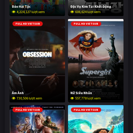
Đảo Hải Tặc
Đặc Vụ Kim Tái Khởi Động
4,224,127 lượt xem
606,624 lượt xem
FULL HD VIETSUB
FULL HD VIETSUB
Ám Ảnh
Nữ Siêu Nhân
730,506 lượt xem
557,778 lượt xem
FULL HD VIETSUB
FULL HD VIETSUB