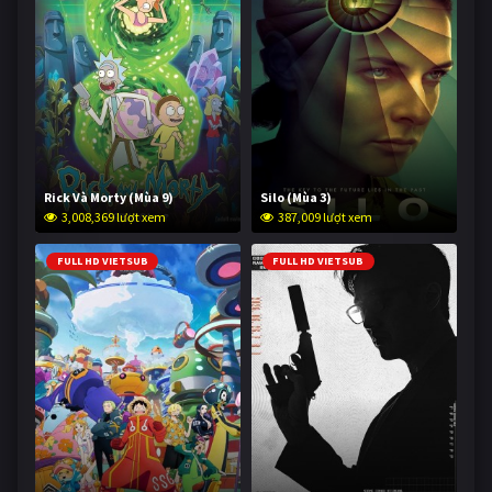
Rick Và Morty (Mùa 9)
Silo (Mùa 3)
3,008,369 lượt xem
387,009 lượt xem
FULL HD VIETSUB
FULL HD VIETSUB