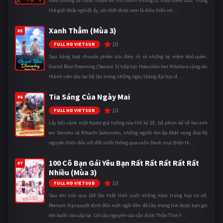
nuôi dưỡng và huấn luyện để trở thành những cỗ máy chiến đấu. Trong
thế giới khắc nghiệt ấy, cái chết được xem là điều hiển nh ...
Xanh Thẳm (Mùa 3)
#5
10
FULL HD VIETSUB
Sau hàng loạt chuyến phiêu lưu điên rồ và những kỷ niệm khó quên,
Grand Blue Dreaming (Season 3) tiếp tục theo chân Iori Kitahara cùng các
thành viên câu lạc bộ lặn trong những ngày tháng đại học đ ...
Tia Sáng Của Ngày Mai
#6
10
FULL HD VIETSUB
Lấy bối cảnh một Kyoto giả tưởng của thế kỷ 20, bộ phim kể về hai anh
em Seiroku và Kihachi Sakamoto, những người ôm ấp khát vọng đưa Kỷ
nguyên Điện đến với đất nước thông qua cuốn Danh mục Điện th ...
100 Cô Bạn Gái Yêu Bạn Rất Rất Rất Rất Rất
#7
Nhiều (Mùa 3)
10
FULL HD VIETSUB
Sau khi trải qua 100 lần thất tình suốt những năm trung học cơ sở,
Rentaro Aijo quyết định đến một ngôi đền để cầu mong tìm được bạn gái
khi bước vào cấp ba. Lời cầu nguyện của cậu được Thần Tình Y ...