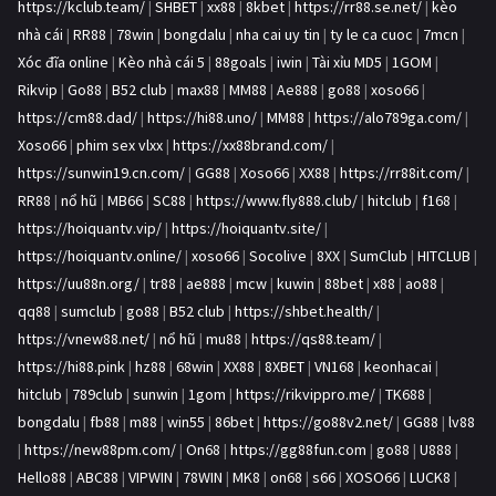
https://kclub.team/
|
SHBET
|
xx88
|
8kbet
|
https://rr88.se.net/
|
kèo
nhà cái
|
RR88
|
78win
|
bongdalu
|
nha cai uy tin
|
ty le ca cuoc
|
7mcn
|
Xóc đĩa online
|
Kèo nhà cái 5
|
88goals
|
iwin
|
Tài xỉu MD5
|
1GOM
|
Rikvip
|
Go88
|
B52 club
|
max88
|
MM88
|
Ae888
|
go88
|
xoso66
|
https://cm88.dad/
|
https://hi88.uno/
|
MM88
|
https://alo789ga.com/
|
Xoso66
|
phim sex vlxx
|
https://xx88brand.com/
|
https://sunwin19.cn.com/
|
GG88
|
Xoso66
|
XX88
|
https://rr88it.com/
|
RR88
|
nổ hũ
|
MB66
|
SC88
|
https://www.fly888.club/
|
hitclub
|
f168
|
https://hoiquantv.vip/
|
https://hoiquantv.site/
|
https://hoiquantv.online/
|
xoso66
|
Socolive
|
8XX
|
SumClub
|
HITCLUB
|
https://uu88n.org/
|
tr88
|
ae888
|
mcw
|
kuwin
|
88bet
|
x88
|
ao88
|
qq88
|
sumclub
|
go88
|
B52 club
|
https://shbet.health/
|
https://vnew88.net/
|
nổ hũ
|
mu88
|
https://qs88.team/
|
https://hi88.pink
|
hz88
|
68win
|
XX88
|
8XBET
|
VN168
|
keonhacai
|
hitclub
|
789club
|
sunwin
|
1gom
|
https://rikvippro.me/
|
TK688
|
bongdalu
|
fb88
|
m88
|
win55
|
86bet
|
https://go88v2.net/
|
GG88
|
lv88
|
https://new88pm.com/
|
On68
|
https://gg88fun.com
|
go88
|
U888
|
Hello88
|
ABC88
|
VIPWIN
|
78WIN
|
MK8
|
on68
|
s66
|
XOSO66
|
LUCK8
|