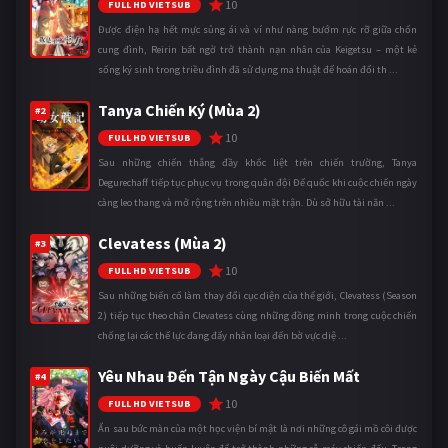
10
FULL HD VIETSUB
Được điện hạ hết mực sủng ái và ví như nàng bướm rực rỡ giữa chốn
cung đình, Reirin bất ngờ trở thành nạn nhân của Keigetsu – một kẻ
sống ký sinh trong triều đình đã sử dụng ma thuật để hoán đổi th ...
Tanya Chiến Ký (Mùa 2)
#2
10
FULL HD VIETSUB
Sau những chiến thắng đầy khốc liệt trên chiến trường, Tanya
Degurechaff tiếp tục phục vụ trong quân đội Đế quốc khi cuộc chiến ngày
càng leo thang và mở rộng trên nhiều mặt trận. Dù sở hữu tài năn ...
Clevatess (Mùa 2)
#3
10
FULL HD VIETSUB
Sau những biến cố làm thay đổi cục diện của thế giới, Clevatess (Season
2) tiếp tục theo chân Clevatess cùng những đồng minh trong cuộc chiến
chống lại các thế lực đang đẩy nhân loại đến bờ vực diệ ...
Yêu Nhau Đến Tận Ngày Cậu Biến Mất
#4
10
FULL HD VIETSUB
Ẩn sau bức màn của một học viện bí mật là nơi những cô gái mồ côi được