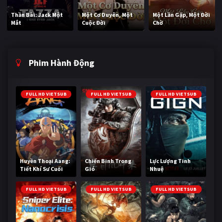
Thần Bài: Jack Một
Một Cơ Duyên, Một
Một Lần Gặp, Một Đời
Mắt
Cuộc Đời
Chờ
Phim Hành Động
FULL HD VIETSUB
FULL HD VIETSUB
FULL HD VIETSUB
Huyền Thoại Aang:
Chiến Binh Trong
Lực Lượng Tinh
Tiết Khí Sư Cuối
Gió
Nhuệ
Cùng
FULL HD VIETSUB
FULL HD VIETSUB
FULL HD VIETSUB