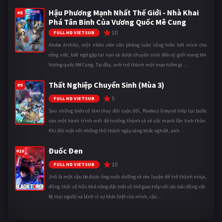
Hậu Phương Mạnh Nhất Thế Giới - Nhà Khai
#8
Phá Tân Binh Của Vương Quốc Mê Cung
10
FULL HD VIETSUB
Atobe Arihito, một nhân viên văn phòng luôn cống hiến hết mình cho
công việc, bất ngờ gặp tai nạn và được chuyển sinh đến dị giới mang tên
Vương quốc Mê Cung. Tại đây, anh trở thành một mạo hiểm gi ...
Thất Nghiệp Chuyển Sinh (Mùa 3)
#9
5
FULL HD VIETSUB
Sau những biến cố làm thay đổi cuộc đời, Rudeus Greyrat tiếp tục bước
vào một hành trình mới để trưởng thành cả về sức mạnh lẫn tinh thần.
Khi đối mặt với những thử thách ngày càng khắc nghiệt, anh ...
Đuốc Đen
#10
10
FULL HD VIETSUB
Jirô là một cậu bé được ông nuôi dưỡng và rèn luyện để trở thành ninja,
đồng thời sở hữu khả năng đặc biệt có thể giao tiếp với các loài động vật.
Bị mọi người xa lánh vì sự khác biệt của mình, cậu ...