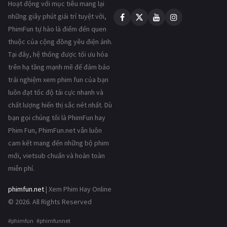
Hoạt động với mục tiêu mang lại
những giây phút giải trí tuyệt vời,
PhimFun tự hào là điểm đến quen
thuộc của cộng đồng yêu điện ảnh.
Tại đây, hệ thống được tối ưu hóa
trên hạ tầng mạnh mẽ để đảm bảo
trải nghiệm xem phim fun của bạn
luôn đạt tốc độ tải cực nhanh và
chất lượng hiển thị sắc nét nhất. Dù
bạn gọi chúng tôi là PhimFun hay
Phim Fun, PhimFun.net vẫn luôn
cam kết mang đến những bộ phim
mới, vietsub chuẩn và hoàn toàn
miễn phí.
phimfun.net
| Xem Phim Hay Online
© 2026. All Rights Reserved
#phimfun #phimfunnet