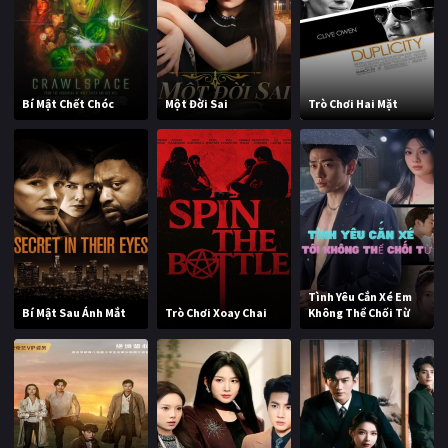
Bí Mật Chết Chóc
Một Đời Sai
Trò Chơi Hai Mặt
Tình Yêu Cắn Xé Em
Bí Mật Sau Ánh Mắt
Trò Chơi Xoay Chai
Không Thể Chối Từ