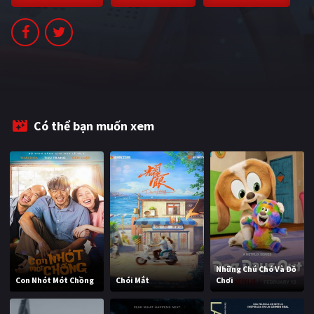
PHIM MỚI
PHIM BỘ
PHIM LẺ
PHIM CHIẾU RẠP
Có thể bạn muốn xem
TUYỂN TẬP PHIM
BLOG
Những Chú Chó Và Đồ
Con Nhót Mót Chồng
Chói Mắt
Chơi