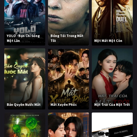
YOLO - Bạn Chỉ Sống
Bóng Tối Trong Mắt
Một Lần
Tôi
Một Mất Một Còn
Bản Quyền Nước Mắt
Mắt Xuyên Phúc
Mặt Trái Của Mặt Trời