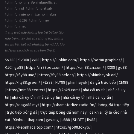
#phimfunonline #phimfunofficial
#phimfunhd #phimfunvietsub
#phimfunmienphi #xemphimfun
#phimfun2026 #phimfunmoi
#phimfun.net
Trang web này không lưu trữ bất kỳ tệp
nào trên máy chủ của chúng tôi, chúng
tôi chỉ liên kết với phương tiện được lưu
trữ trên các dịch vụ của bên thứ 3.
Sv388
|
Sv368
|
xx88
|
https://luphim.com/
|
https://bet88.graphics/
|
KJC
|
go88
|
https://rr88pet.com/
|
https://cm88.cn.com/
|
XX88
|
go88
|
https://fly88.uno/
|
https://fly88.select/
|
https://phimhayok.onl/
|
https://fly88.green/
|
FLY88
|
FLY88
|
phimhayok
|
đá gà trực tiếp
|
CM88
|
https://mm88.center/
|
https://2ok9.com/
|
nhà cái uy tín
|
nhà cái uy
tín
|
nhà cái uy tín
|
nhà cái uy tín
|
nhà cái uy tín
|
nhà cái uy tín
|
https://daga88.my/
|
https://xhamsterlive.radio.fm/
|
bóng đá trực tiếp
|
trực tiếp bóng đá
|
trực tiếp bóng đá hôm nay
|
ca khia
|
tỷ lệ kèo nhà
cái
|
90phut
|
thapcam
|
gavang
|
u888
|
SHBET
|
fly88
|
https://keonhacaitop.com/
|
https://go88.tokyo/
|