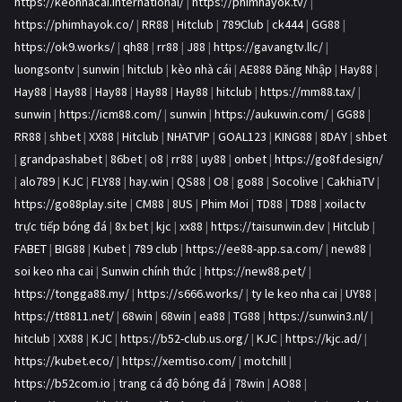
https://keonhacai.international/
|
https://phimhayok.tv/
|
https://phimhayok.co/
|
RR88
|
Hitclub
|
789Club
|
ck444
|
GG88
|
https://ok9.works/
|
qh88
|
rr88
|
J88
|
https://gavangtv.llc/
|
luongsontv
|
sunwin
|
hitclub
|
kèo nhà cái
|
AE888 Đăng Nhập
|
Hay88
|
Hay88
|
Hay88
|
Hay88
|
Hay88
|
Hay88
|
hitclub
|
https://mm88.tax/
|
sunwin
|
https://icm88.com/
|
sunwin
|
https://aukuwin.com/
|
GG88
|
RR88
|
shbet
|
XX88
|
Hitclub
|
NHATVIP
|
GOAL123
|
KING88
|
8DAY
|
shbet
|
grandpashabet
|
86bet
|
o8
|
rr88
|
uy88
|
onbet
|
https://go8f.design/
|
alo789
|
KJC
|
FLY88
|
hay.win
|
QS88
|
O8
|
go88
|
Socolive
|
CakhiaTV
|
https://go88play.site
|
CM88
|
8US
|
Phim Moi
|
TD88
|
TD88
|
xoilactv
trực tiếp bóng đá
|
8x bet
|
kjc
|
xx88
|
https://taisunwin.dev
|
Hitclub
|
FABET
|
BIG88
|
Kubet
|
789 club
|
https://ee88-app.sa.com/
|
new88
|
soi keo nha cai
|
Sunwin chính thức
|
https://new88.pet/
|
https://tongga88.my/
|
https://s666.works/
|
ty le keo nha cai
|
UY88
|
https://tt8811.net/
|
68win
|
68win
|
ea88
|
TG88
|
https://sunwin3.nl/
|
hitclub
|
XX88
|
KJC
|
https://b52-club.us.org/
|
KJC
|
https://kjc.ad/
|
https://kubet.eco/
|
https://xemtiso.com/
|
motchill
|
https://b52com.io
|
trang cá độ bóng đá
|
78win
|
AO88
|