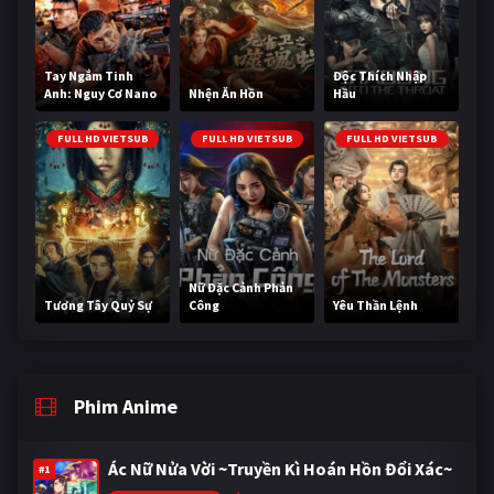
Tay Ngắm Tinh
Độc Thích Nhập
Anh: Nguy Cơ Nano
Nhện Ăn Hồn
Hầu
FULL HD VIETSUB
FULL HD VIETSUB
FULL HD VIETSUB
Nữ Đặc Cảnh Phản
Tương Tây Quỷ Sự
Công
Yêu Thần Lệnh
Phim Anime
Ác Nữ Nửa Vời ~Truyền Kì Hoán Hồn Đổi Xác~
#1