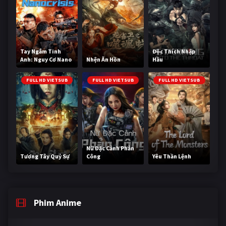
Tay Ngắm Tinh
Độc Thích Nhập
Anh: Nguy Cơ Nano
Nhện Ăn Hồn
Hầu
FULL HD VIETSUB
FULL HD VIETSUB
FULL HD VIETSUB
Nữ Đặc Cảnh Phản
Tương Tây Quỷ Sự
Công
Yêu Thần Lệnh
Phim Anime