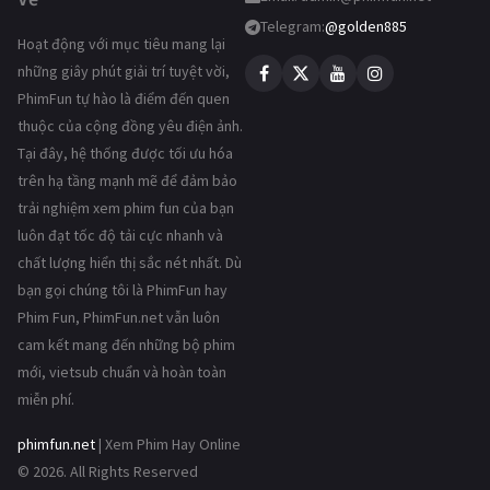
Telegram:
@golden885
Hoạt động với mục tiêu mang lại
những giây phút giải trí tuyệt vời,
PhimFun tự hào là điểm đến quen
thuộc của cộng đồng yêu điện ảnh.
Tại đây, hệ thống được tối ưu hóa
trên hạ tầng mạnh mẽ để đảm bảo
trải nghiệm xem phim fun của bạn
luôn đạt tốc độ tải cực nhanh và
chất lượng hiển thị sắc nét nhất. Dù
bạn gọi chúng tôi là PhimFun hay
Phim Fun, PhimFun.net vẫn luôn
cam kết mang đến những bộ phim
mới, vietsub chuẩn và hoàn toàn
miễn phí.
phimfun.net
| Xem Phim Hay Online
© 2026. All Rights Reserved