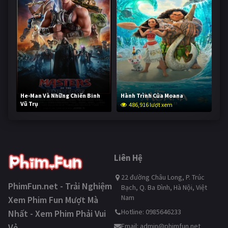
He-Man Và Những Chiến Binh
Hành Trình Của Moana
Vũ Trụ
486,916 lượt xem
235,326 lượt xem
Liên Hệ
22 đường Châu Long, P. Trúc
PhimFun.net - Trải Nghiệm
Bạch, Q. Ba Đình, Hà Nội, Việt
Nam
Xem Phim Fun Mượt Mà
Hotline: 0985646233
Nhất - Xem Phim Phải Vui
Vẻ
Email:
admin@phimfun.net