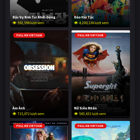
Đặc Vụ Kim Tái Khởi Động
Đảo Hải Tặc
592,598 lượt xem
4,200,136 lượt xem
FULL HD VIETSUB
FULL HD VIETSUB
Ám Ảnh
Nữ Siêu Nhân
715,072 lượt xem
543,432 lượt xem
FULL HD VIETSUB
FULL HD VIETSUB