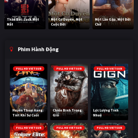
Thần Bài: Jack Một
Một Cơ Duyên, Một
Một Lần Gặp, Một Đời
Mắt
Cuộc Đời
Chờ
Phim Hành Động
FULL HD VIETSUB
FULL HD VIETSUB
FULL HD VIETSUB
Huyền Thoại Aang:
Chiến Binh Trong
Lực Lượng Tinh
Tiết Khí Sư Cuối
Gió
Nhuệ
Cùng
FULL HD VIETSUB
FULL HD VIETSUB
FULL HD VIETSUB