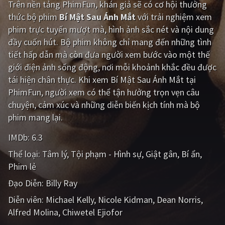
Trên nền tảng
PhimFun
, khán giả sẽ có cơ hội thưởng
thức bộ phim
Bí Mật Sau Ánh Mắt
với trải nghiệm xem
Giật gân
Gia đình
phim trực tuyến mượt mà, hình ảnh sắc nét và nội dung
Bí ẩn
Lịch sử
đầy cuốn hút. Bộ phim không chỉ mang đến những tình
tiết hấp dẫn mà còn đưa người xem bước vào một thế
Viễn Tây
Tiểu sử
giới điện ảnh sống động, nơi mỗi khoảnh khắc đều được
GameShow
DramaTV
tái hiện chân thực. Khi xem Bí Mật Sau Ánh Mắt tại
PhimFun, người xem có thể tận hưởng trọn vẹn câu
QUỐC GIA
chuyện, cảm xúc và những diễn biến kịch tính mà bộ
phim mang lại.
Âu - Mỹ
Trung Quốc - Hồng Kông
IMDb:
6.3
Hàn Quốc
Nhật Bản
Thể loại:
Tâm lý
Tội phạm - Hình sự
Giật gân
Bí ẩn
Phim lẻ
Ấn Độ
Việt Nam
Đạo Diễn:
Billy Ray
Tổng hợp
Diễn viên:
Michael Kelly
Nicole Kidman
Dean Norris
Alfred Molina
Chiwetel Ejiofor
CẬP NHẬT