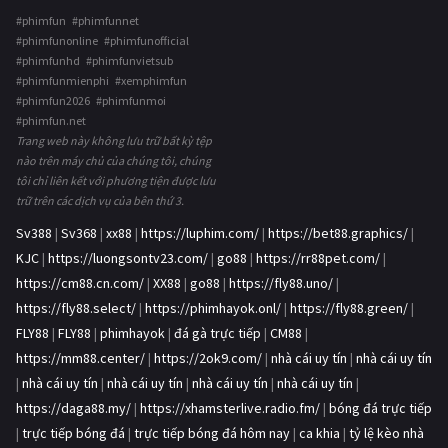
#phimfun #phimfunnet
#phimfunonline #phimfunofficial
#phimfunhd #phimfunvietsub
#phimfunmienphi #xemphimfun
#phimfun2026 #phimfunmoi
#phimfun.net
Trang web này không lưu trữ bất kỳ tệp
nào trên máy chủ của chúng tôi, chúng
tôi chỉ liên kết với phương tiện được lưu
trữ trên các dịch vụ của bên thứ 3.
Sv388
|
Sv368
|
xx88
|
https://luphim.com/
|
https://bet88.graphics/
|
KJC
|
https://luongsontv23.com/
|
go88
|
https://rr88pet.com/
|
https://cm88.cn.com/
|
XX88
|
go88
|
https://fly88.uno/
|
https://fly88.select/
|
https://phimhayok.onl/
|
https://fly88.green/
|
FLY88
|
FLY88
|
phimhayok
|
đá gà trực tiếp
|
CM88
|
https://mm88.center/
|
https://2ok9.com/
|
nhà cái uy tín
|
nhà cái uy tín
|
nhà cái uy tín
|
nhà cái uy tín
|
nhà cái uy tín
|
nhà cái uy tín
|
https://daga88.my/
|
https://xhamsterlive.radio.fm/
|
bóng đá trực tiếp
|
trực tiếp bóng đá
|
trực tiếp bóng đá hôm nay
|
ca khia
|
tỷ lệ kèo nhà