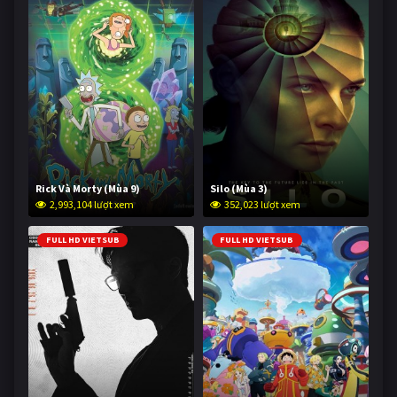
Rick Và Morty (Mùa 9)
Silo (Mùa 3)
2,993,104 lượt xem
352,023 lượt xem
FULL HD VIETSUB
FULL HD VIETSUB