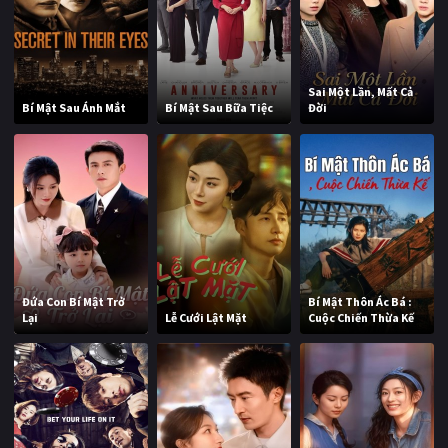
Sai Một Lần, Mất Cả
Bí Mật Sau Ánh Mắt
Bí Mật Sau Bữa Tiệc
Đời
Đứa Con Bí Mật Trở
Bí Mật Thôn Ác Bá :
Lại
Lễ Cưới Lật Mặt
Cuộc Chiến Thừa Kế