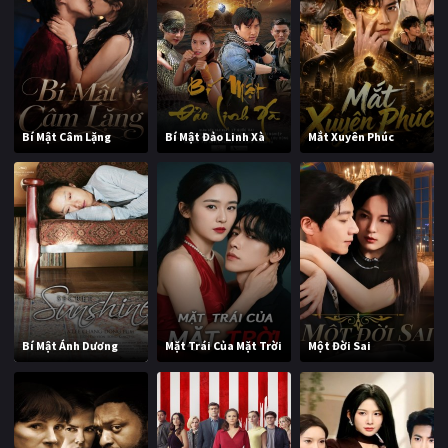
Bí Mật Câm Lặng
Bí Mật Đảo Linh Xà
Mắt Xuyên Phúc
Bí Mật Ánh Dương
Mặt Trái Của Mặt Trời
Một Đời Sai