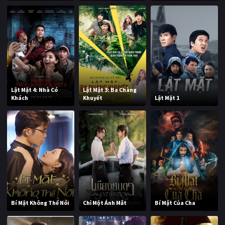
Lật Mặt 4: Nhà Có
Lật Mặt 3: Ba Chàng
Khách
Khuyết
Lật Mặt 1
Bí Mật Không Thể Nói
Chỉ Một Ánh Mắt
Bí Mật Của Cha