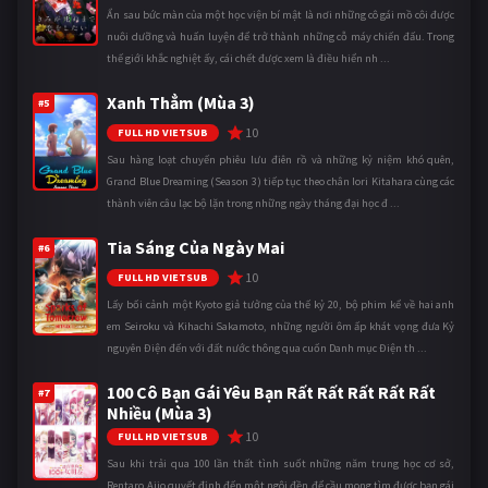
Ẩn sau bức màn của một học viện bí mật là nơi những cô gái mồ côi được
nuôi dưỡng và huấn luyện để trở thành những cỗ máy chiến đấu. Trong
thế giới khắc nghiệt ấy, cái chết được xem là điều hiển nh ...
Xanh Thẳm (Mùa 3)
#5
10
FULL HD VIETSUB
Sau hàng loạt chuyến phiêu lưu điên rồ và những kỷ niệm khó quên,
Grand Blue Dreaming (Season 3) tiếp tục theo chân Iori Kitahara cùng các
thành viên câu lạc bộ lặn trong những ngày tháng đại học đ ...
Tia Sáng Của Ngày Mai
#6
10
FULL HD VIETSUB
Lấy bối cảnh một Kyoto giả tưởng của thế kỷ 20, bộ phim kể về hai anh
em Seiroku và Kihachi Sakamoto, những người ôm ấp khát vọng đưa Kỷ
nguyên Điện đến với đất nước thông qua cuốn Danh mục Điện th ...
100 Cô Bạn Gái Yêu Bạn Rất Rất Rất Rất Rất
#7
Nhiều (Mùa 3)
10
FULL HD VIETSUB
Sau khi trải qua 100 lần thất tình suốt những năm trung học cơ sở,
Rentaro Aijo quyết định đến một ngôi đền để cầu mong tìm được bạn gái