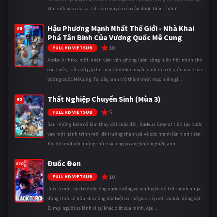
khi bước vào cấp ba. Lời cầu nguyện của cậu được Thần Tình Y ...
Hậu Phương Mạnh Nhất Thế Giới - Nhà Khai
#8
Phá Tân Binh Của Vương Quốc Mê Cung
10
FULL HD VIETSUB
Atobe Arihito, một nhân viên văn phòng luôn cống hiến hết mình cho
công việc, bất ngờ gặp tai nạn và được chuyển sinh đến dị giới mang tên
Vương quốc Mê Cung. Tại đây, anh trở thành một mạo hiểm gi ...
Thất Nghiệp Chuyển Sinh (Mùa 3)
#9
5
FULL HD VIETSUB
Sau những biến cố làm thay đổi cuộc đời, Rudeus Greyrat tiếp tục bước
vào một hành trình mới để trưởng thành cả về sức mạnh lẫn tinh thần.
Khi đối mặt với những thử thách ngày càng khắc nghiệt, anh ...
Đuốc Đen
#10
10
FULL HD VIETSUB
Jirô là một cậu bé được ông nuôi dưỡng và rèn luyện để trở thành ninja,
đồng thời sở hữu khả năng đặc biệt có thể giao tiếp với các loài động vật.
Bị mọi người xa lánh vì sự khác biệt của mình, cậu ...