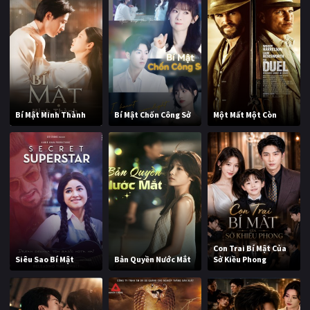
Bí Mật Minh Thành
Bí Mật Chốn Công Sở
Một Mất Một Còn
Con Trai Bí Mật Của
Siêu Sao Bí Mật
Bản Quyền Nước Mắt
Sở Kiều Phong