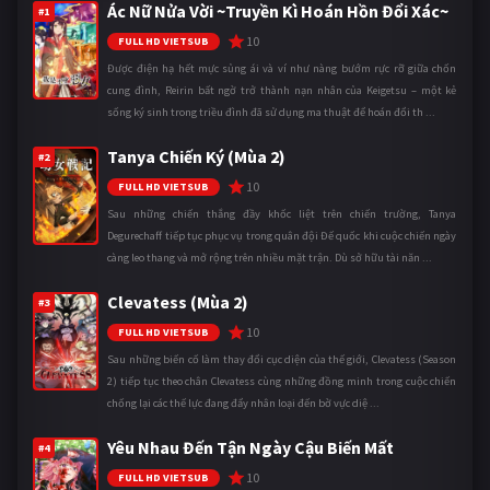
Ác Nữ Nửa Vời ~Truyền Kì Hoán Hồn Đổi Xác~
#1
10
FULL HD VIETSUB
Được điện hạ hết mực sủng ái và ví như nàng bướm rực rỡ giữa chốn
cung đình, Reirin bất ngờ trở thành nạn nhân của Keigetsu – một kẻ
sống ký sinh trong triều đình đã sử dụng ma thuật để hoán đổi th ...
Tanya Chiến Ký (Mùa 2)
#2
10
FULL HD VIETSUB
Sau những chiến thắng đầy khốc liệt trên chiến trường, Tanya
Degurechaff tiếp tục phục vụ trong quân đội Đế quốc khi cuộc chiến ngày
càng leo thang và mở rộng trên nhiều mặt trận. Dù sở hữu tài năn ...
Clevatess (Mùa 2)
#3
10
FULL HD VIETSUB
Sau những biến cố làm thay đổi cục diện của thế giới, Clevatess (Season
2) tiếp tục theo chân Clevatess cùng những đồng minh trong cuộc chiến
chống lại các thế lực đang đẩy nhân loại đến bờ vực diệ ...
Yêu Nhau Đến Tận Ngày Cậu Biến Mất
#4
10
FULL HD VIETSUB