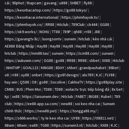
cái
|
90phut
|
thapcam
|
gavang
|
u888
|
SHBET
|
fly88
|
https://keonhacaitop.com/
|
https://go88.tokyo/
|
https://keonhacai.international/
|
https://phimhayok.tv/
|
https://phimhayok.co/
|
RR88
|
Hitclub
|
789Club
|
ck444
|
GG88
|
https://ok9.works/
|
NOHU
|
TT88
|
789P
|
qh88
|
rr88
|
J88
|
https://gavangtv.llc/
|
luongsontv
|
sunwin
|
hitclub
|
kèo nhà cái
|
AE888 Đăng Nhập
|
Hay88
|
Hay88
|
Hay88
|
Hay88
|
Hay88
|
Hay88
|
hitclub
|
https://mm88.tax/
|
sunwin
|
https://icm88.com/
|
sunwin
|
https://aukuwin.com/
|
GG88
|
go88
|
RR88
|
RR88
|
shbet
|
XX88
|
Hitclub
|
NHATVIP
|
GOAL123
|
KING88
|
8DAY
|
shbet
|
grandpashabet
|
86bet
|
o8
|
rr88
|
uy88
|
onbet
|
https://go8f.design/
|
alo789
|
KJC
|
FLY88
|
hay.win
|
QS88
|
O8
|
go88
|
Socolive
|
CakhiaTV
|
https://go88play.site
|
CM88
|
8US
|
Phim Moi
|
TD88
|
TD88
|
xoilactv trực tiếp bóng đá
|
8x bet
|
kjc
|
xx88
|
https://taisunwin.dev
|
Hitclub
|
FABET
|
BIG88
|
Kubet
|
789
club
|
https://ee88-app.sa.com/
|
new88
|
soi keo nha cai
|
Sunwin
chính thức
|
https://new88.pet/
|
https://tongga88.my/
|
https://s666.works/
|
ty le keo nha cai
|
UY88
|
https://tt8811.net/
|
68win
|
68win
|
ea88
|
TG88
|
https://sunwin3.nl/
|
hitclub
|
XX88
|
KJC
|