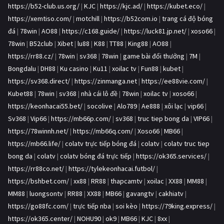
https://b52-club.us.org/
|
KJC
|
https://kjc.ad/
|
https://kubet.eco/
|
https://xemtiso.com/
|
motchill
|
https://b52com.io
|
trang cá độ bóng
đá
|
78win
|
AO88
|
https://c168.guide/
|
https://luck81.jp.net/
|
xoso66
|
78win
|
B52club
|
Xibet
|
lu88
|
K88
|
TT88
|
King88
|
AO88
|
https://rr88.cz/
|
78win
|
sv368
|
78win
|
game bài đổi thưởng
|
7M
|
Bongdalu
|
DH88
|
Ku casino
|
Ku11
|
xoilac tv
|
Fun88
|
kubet
|
https://sv368.direct/
|
https://zinmanga.net
|
https://ee88vie.com/
|
Kubet88
|
78win
|
sv368
|
nhà cái lô đề
|
78win
|
xoilac tv
|
xoso66
|
https://keonhacai55.bet/
|
socolive
|
Alo789
|
Ae888
|
xôi lạc
|
vip66
|
Sv368
|
Vip66
|
https://mb66p.com/
|
sv368
|
truc tiep bong da
|
VIP66
|
https://78winnh.net/
|
https://mb66q.com/
|
Xoso66
|
MB66
|
https://mb66.life/
|
colatv trực tiếp bóng đá
|
colatv
|
colatv truc tiep
bong da
|
colatv
|
colatv bóng đá trực tiếp
|
https://ok365.services/
|
https://rr88co.net/
|
https://tylekeonhacai.futbol/
|
https://bshbet.com/
|
xx88
|
RR88
|
thapcamtv
|
xoilac
|
XX88
|
MM88
|
MM88
|
luongsontv
|
RR88
|
XX88
|
MB66
|
gavangtv
|
cakhiatv
|
https://go88fc.com/
|
trực tiếp nba
|
soi kèo
|
https://79king.express/
|
https://ok365.center/
|
NOHU90
|
ok9
|
MB66
|
KJC
|
8xx
|