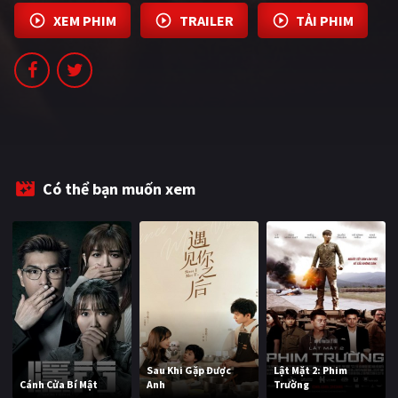
PHIM MỚI
XEM PHIM
TRAILER
TẢI PHIM
PHIM BỘ
PHIM LẺ
PHIM CHIẾU RẠP
TUYỂN TẬP PHIM
Có thể bạn muốn xem
BLOG
Sau Khi Gặp Được
Lật Mặt 2: Phim
Cánh Cửa Bí Mật
Anh
Trường