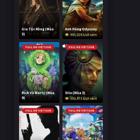
Gia Tộc Rồng (Mùa
Anh Hùng Odyssey
3)
945,028 lượt xem
2,013,699 lượt xem
FULL HD VIETSUB
FULL HD VIETSUB
Rick Và Morty (Mùa
Silo (Mùa 3)
9)
350,473 lượt xem
2,992,486 lượt xem
FULL HD VIETSUB
FULL HD VIETSUB