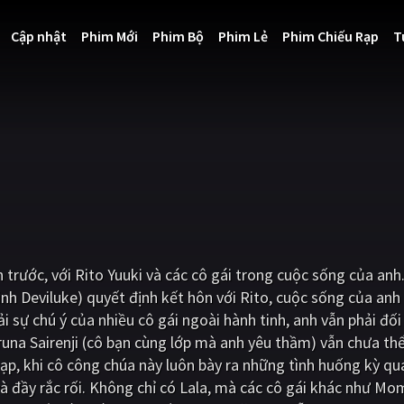
Cập nhật
Phim Mới
Phim Bộ
Phim Lẻ
Phim Chiếu Rạp
T
trước, với Rito Yuuki và các cô gái trong cuộc sống của anh.
inh Deviluke) quyết định kết hôn với Rito, cuộc sống của anh
i sự chú ý của nhiều cô gái ngoài hành tinh, anh vẫn phải đối
una Sairenji (cô bạn cùng lớp mà anh yêu thầm) vẫn chưa thể
ạp, khi cô công chúa này luôn bày ra những tình huống kỳ qu
và đầy rắc rối. Không chỉ có Lala, mà các cô gái khác như Mo