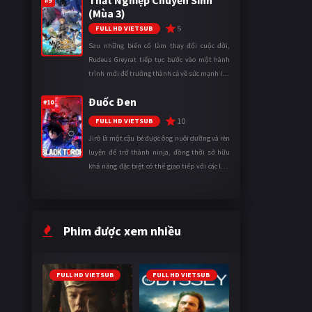
Thất Nghiệp Chuyển Sinh
#9
(Mùa 3)
5
FULL HD VIETSUB
Sau những biến cố làm thay đổi cuộc đời,
Rudeus Greyrat tiếp tục bước vào một hành
trình mới để trưởng thành cả về sức mạnh lẫn
tinh thần. Khi đối mặt với những thử thách
Đuốc Đen
ngày càng khắc nghiệt, anh ...
#10
10
FULL HD VIETSUB
Jirô là một cậu bé được ông nuôi dưỡng và rèn
luyện để trở thành ninja, đồng thời sở hữu
khả năng đặc biệt có thể giao tiếp với các loài
động vật. Bị mọi người xa lánh vì sự khác biệt
của mình, cậu ...
Phim được xem nhiều
FULL HD VIETSUB
FULL HD VIETSUB