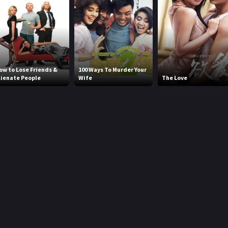
ow to Lose Friends &
100 Ways To Murder Your
lienate People
Wife
The Love