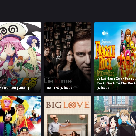
Về Lại Hang Xưa - Fragg
Rock: Back To The Roc
o LOVE-Ru (Mùa 1)
Dối Trá (Mùa 2)
(Mùa 2)