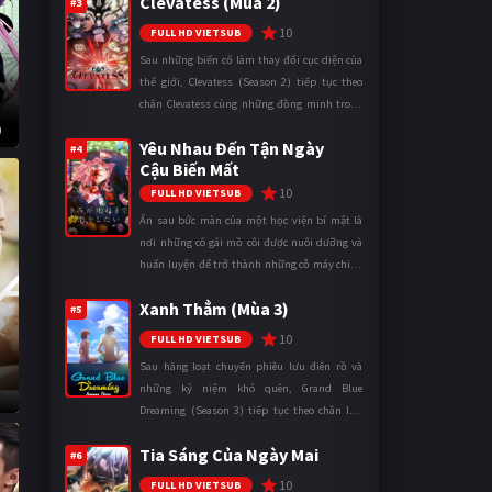
Clevatess (Mùa 2)
mặt trận. Dù sở hữu tài năn ...
#3
10
FULL HD VIETSUB
Sau những biến cố làm thay đổi cục diện của
thế giới, Clevatess (Season 2) tiếp tục theo
chân Clevatess cùng những đồng minh trong
cuộc chiến chống lại các thế lực đang đẩy nhân
)
Yêu Nhau Đến Tận Ngày
loại đến bờ vực diệ ...
#4
Cậu Biến Mất
10
FULL HD VIETSUB
Ẩn sau bức màn của một học viện bí mật là
nơi những cô gái mồ côi được nuôi dưỡng và
huấn luyện để trở thành những cỗ máy chiến
đấu. Trong thế giới khắc nghiệt ấy, cái chết
Xanh Thẳm (Mùa 3)
được xem là điều hiển nh ...
#5
10
FULL HD VIETSUB
Sau hàng loạt chuyến phiêu lưu điên rồ và
những kỷ niệm khó quên, Grand Blue
Dreaming (Season 3) tiếp tục theo chân Iori
Kitahara cùng các thành viên câu lạc bộ lặn
Tia Sáng Của Ngày Mai
trong những ngày tháng đại học đ ...
#6
10
FULL HD VIETSUB