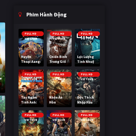
Phim Hành Động
FULL HD
FULL HD
FULL HD
VIETSUB
VIETSUB
VIETSUB
Huyền
Chiến Binh
Lực Lượng
Thoại Aang:
Trong Gió
Tinh Nhuệ
Tiết Khí Sư
Cuối Cùng
FULL HD
FULL HD
FULL HD
le
VIETSUB
VIETSUB
VIETSUB
k
Tay Ngắm
Nhện Ăn
Độc Thích
Tinh Anh:
Hồn
Nhập Hầu
Nguy Cơ
Nano
FULL HD
FULL HD
FULL HD
VIETSUB
VIETSUB
VIETSUB