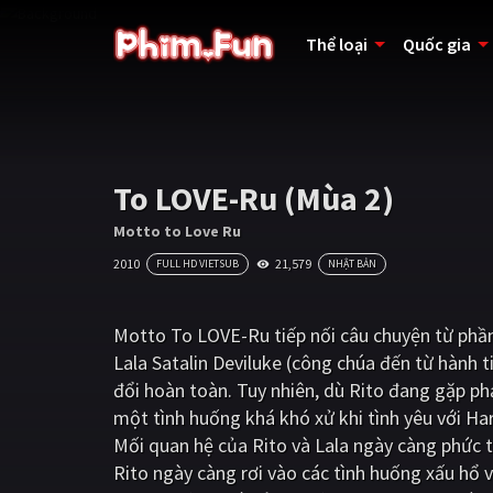
Thể loại
Quốc gia
To LOVE-Ru (Mùa 2)
Motto to Love Ru
2010
21,579
FULL HD VIETSUB
NHẬT BẢN
Motto To LOVE-Ru tiếp nối câu chuyện từ phần 
Lala Satalin Deviluke (công chúa đến từ hành t
đổi hoàn toàn. Tuy nhiên, dù Rito đang gặp phả
một tình huống khá khó xử khi tình yêu với Har
Mối quan hệ của Rito và Lala ngày càng phức t
Rito ngày càng rơi vào các tình huống xấu hổ 