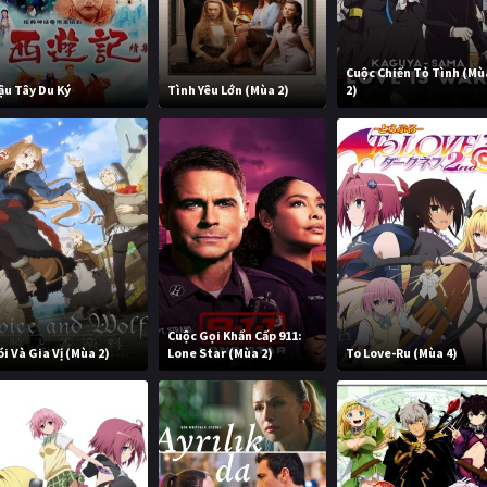
Cuộc Chiến Tỏ Tình (Mù
ậu Tây Du Ký
Tình Yêu Lớn (Mùa 2)
2)
Cuộc Gọi Khẩn Cấp 911:
ói Và Gia Vị (Mùa 2)
Lone Star (Mùa 2)
To Love-Ru (Mùa 4)