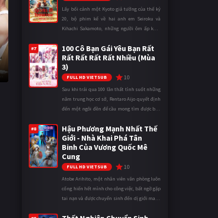
Lấy bối cảnh một Kyoto giả tưởng của thế kỷ
20, bộ phim kể về hai anh em Seiroku và
Kihachi Sakamoto, những người ôm ấp khát
vọng đưa Kỷ nguyên Điện đến với đất nước
100 Cô Bạn Gái Yêu Bạn Rất
thông qua cuốn Danh mục Điện th ...
#7
Rất Rất Rất Rất Nhiều (Mùa
3)
10
FULL HD VIETSUB
Sau khi trải qua 100 lần thất tình suốt những
năm trung học cơ sở, Rentaro Aijo quyết định
đến một ngôi đền để cầu mong tìm được bạn
gái khi bước vào cấp ba. Lời cầu nguyện của
Hậu Phương Mạnh Nhất Thế
cậu được Thần Tình Y ...
#8
Giới - Nhà Khai Phá Tân
Binh Của Vương Quốc Mê
Cung
10
FULL HD VIETSUB
Atobe Arihito, một nhân viên văn phòng luôn
cống hiến hết mình cho công việc, bất ngờ gặp
tai nạn và được chuyển sinh đến dị giới mang
tên Vương quốc Mê Cung. Tại đây, anh trở
thành một mạo hiểm gi ...