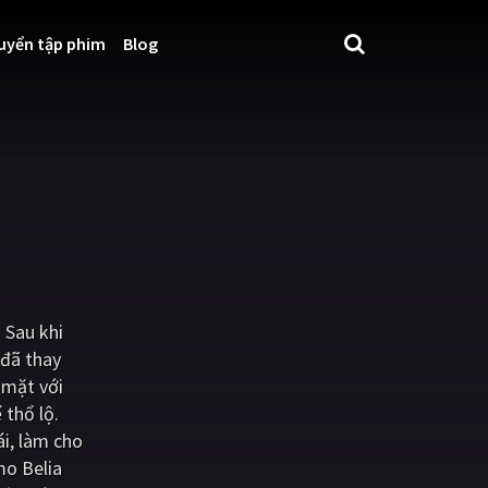
uyển tập phim
Blog
 Sau khi
 đã thay
 mặt với
 thổ lộ.
ái, làm cho
mo Belia