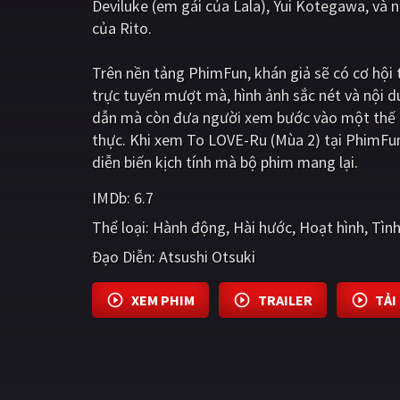
Deviluke (em gái của Lala), Yui Kotegawa, và 
của Rito.
Trên nền tảng
PhimFun
, khán giả sẽ có cơ hộ
trực tuyến mượt mà, hình ảnh sắc nét và nội 
dẫn mà còn đưa người xem bước vào một thế g
thực. Khi xem To LOVE-Ru (Mùa 2) tại PhimFun
diễn biến kịch tính mà bộ phim mang lại.
IMDb:
6.7
Thể loại:
Hành động
Hài hước
Hoạt hình
Tìn
Đạo Diễn:
Atsushi Otsuki
XEM PHIM
TRAILER
TẢI