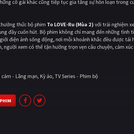
những cô gái khác cũng tiếp tục gia tăng sự hỗn loạn trong 
i thưởng thức bộ phim
To LOVE-Ru (Mùa 2)
với trải nghiệm 
dung đầy cuốn hút. Bộ phim không chỉ mang đến những tình t
iới điện ảnh sống động, nơi mỗi khoảnh khắc đều được tái 
, người xem có thể tận hưởng trọn vẹn câu chuyện, cảm xúc
h cảm - Lãng mạn
Kỳ ảo
TV Series - Phim bộ
 PHIM