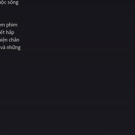
cuộc sống
xem phim
iết hấp
hiện chân
 và những