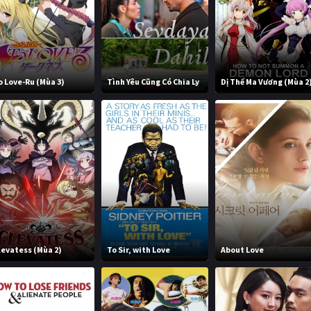
o Love-Ru (Mùa 3)
Tình Yêu Cũng Có Chia Ly
Dị Thế Ma Vương (Mùa 2
levatess (Mùa 2)
To Sir, with Love
About Love