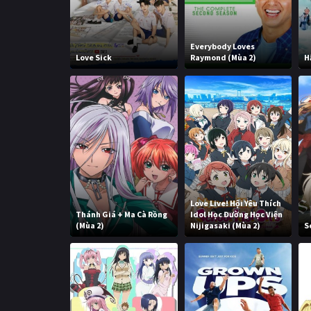
Everybody Loves
Love Sick
Raymond (Mùa 2)
H
Love Live! Hội Yêu Thích
Thánh Giá + Ma Cà Rồng
Idol Học Đường Học Viện
(Mùa 2)
Nijigasaki (Mùa 2)
S