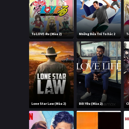
To LOVE-Ru (Mùa 2)
Những Đứa Trẻ To Xác 2
T
Lone Star Law (Mùa 2)
Đời Yêu (Mùa 2)
C