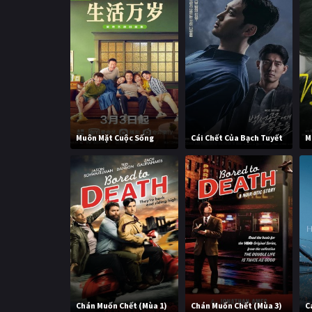
Muôn Mặt Cuộc Sống
Cái Chết Của Bạch Tuyết
M
Chán Muốn Chết (Mùa 1)
Chán Muốn Chết (Mùa 3)
C