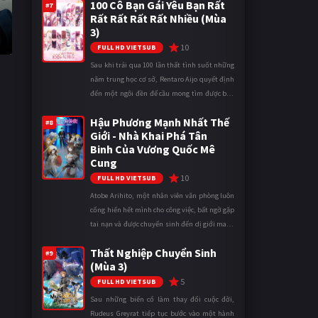
100 Cô Bạn Gái Yêu Bạn Rất
thông qua cuốn Danh mục Điện th ...
#7
Rất Rất Rất Rất Nhiều (Mùa
3)
10
FULL HD VIETSUB
Sau khi trải qua 100 lần thất tình suốt những
năm trung học cơ sở, Rentaro Aijo quyết định
đến một ngôi đền để cầu mong tìm được bạn
gái khi bước vào cấp ba. Lời cầu nguyện của
Hậu Phương Mạnh Nhất Thế
cậu được Thần Tình Y ...
#8
Giới - Nhà Khai Phá Tân
Binh Của Vương Quốc Mê
Cung
10
FULL HD VIETSUB
Atobe Arihito, một nhân viên văn phòng luôn
cống hiến hết mình cho công việc, bất ngờ gặp
tai nạn và được chuyển sinh đến dị giới mang
tên Vương quốc Mê Cung. Tại đây, anh trở
Thất Nghiệp Chuyển Sinh
thành một mạo hiểm gi ...
#9
(Mùa 3)
5
FULL HD VIETSUB
Sau những biến cố làm thay đổi cuộc đời,
Rudeus Greyrat tiếp tục bước vào một hành