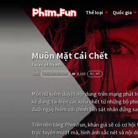
Thể loại
Quốc gia
Muôn Mặt Cái Chết
Faces of Death
2026
8,160
FULL HD VIETSUB
ÂU - MỸ
Một nữ kiểm duyệt nội dung trên mạng phát hi
kẻ đang tái hiện các kiểu chết từ những bộ phi
đuổi nguy hiểm với chính tên sát nhân đứng s
Trên nền tảng
PhimFun
, khán giả sẽ có cơ hộ
trực tuyến mượt mà, hình ảnh sắc nét và nội 