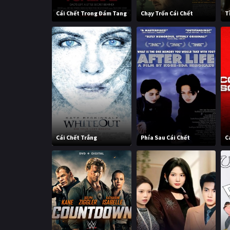
Cái Chết Trong Đám Tang
Chạy Trốn Cái Chết
T
Cái Chết Trắng
Phía Sau Cái Chết
C