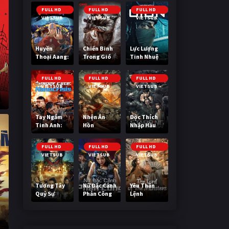
FULL HD
FULL HD
FULL HD
VIETSUB
VIETSUB
VIETSUB
Huyền
Chiến Binh
Lực Lượng
Thoại Aang:
Trong Gió
Tinh Nhuệ
Tiết Khí Sư
Cuối Cùng
FULL HD
FULL HD
FULL HD
VIETSUB
VIETSUB
VIETSUB
)
Tay Ngắm
Nhện Ăn
Độc Thích
Tinh Anh:
Hồn
Nhập Hầu
Nguy Cơ
Nano
FULL HD
FULL HD
FULL HD
VIETSUB
VIETSUB
VIETSUB
Tương Tây
Nữ Đặc Cảnh
Yêu Thần
Quỷ Sự
Phản Công
Lệnh