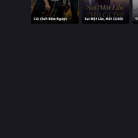
Cái Chết Đếm Ngược
Sai Một Lần, Mất Cả Đời
T