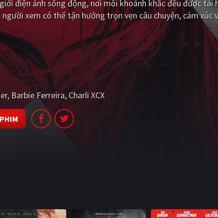
iới điện ảnh sống động, nơi mỗi khoảnh khắc đều được tái 
 người xem có thể tận hưởng trọn vẹn câu chuyện, cảm xúc 
er
Barbie Ferreira
Charli XCX
 PHIM