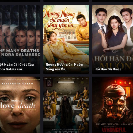
ột Ngàn Cái Chết Của
Nương Nương Chỉ Muốn
ora Dalmasso
Sống Yên Ổn
Hối Hận Đã Muộn