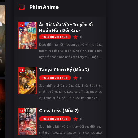
Phim Anime
Ác Nữ Nửa Vời ~Truyền Kì
#1
Hoán Hồn Đổi Xác~
10
FULL HD VIETSUB
Được điện hạ hết mực sủng ái và ví như nàng
bướm rực rỡ giữa chốn cung đình, Reirin bất
ngờ trở thành nạn nhân của Keigetsu – một kẻ
sống ký sinh trong triều đình đã sử dụng ma
Tanya Chiến Ký (Mùa 2)
thuật để hoán đổi th ...
#2
10
FULL HD VIETSUB
Sau những chiến thắng đầy khốc liệt trên
chiến trường, Tanya Degurechaff tiếp tục phục
vụ trong quân đội Đế quốc khi cuộc chiến
ngày càng leo thang và mở rộng trên nhiều
Clevatess (Mùa 2)
mặt trận. Dù sở hữu tài năn ...
#3
10
FULL HD VIETSUB
Sau những biến cố làm thay đổi cục diện của
thế giới, Clevatess (Season 2) tiếp tục theo