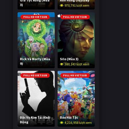
Gia Tộc Rồng (Mùa
Anh Hùng Odyssey
3)
970,791 lượt xem
2,036,520 lượt xem
FULL HD VIETSUB
FULL HD VIETSUB
Rick Và Morty (Mùa
Silo (Mùa 3)
9)
380,143 lượt xem
3,005,182 lượt xem
FULL HD VIETSUB
FULL HD VIETSUB
Đặc Vụ Kim Tái Khởi
Đảo Hải Tặc
Động
4,216,958 lượt xem
604,078 lượt xem