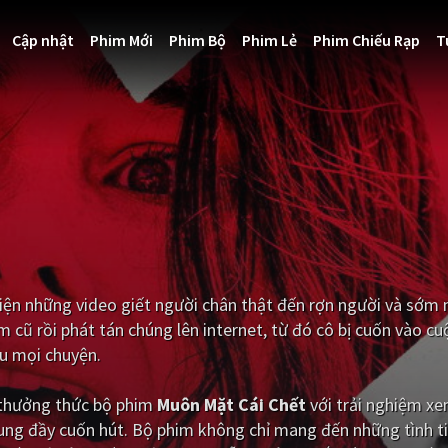
Cập nhật
Phim Mới
Phim Bộ
Phim Lẻ
Phim Chiếu Rạp
T
ện những video giết người chân thật đến rợn người và sớm 
m cũ rồi phát tán chúng lên internet, từ đó cô bị cuốn vào cu
au mọi chuyện.
i thưởng thức bộ phim
Muôn Mặt Cái Chết
với trải nghiệm x
dung đầy cuốn hút. Bộ phim không chỉ mang đến những tình t