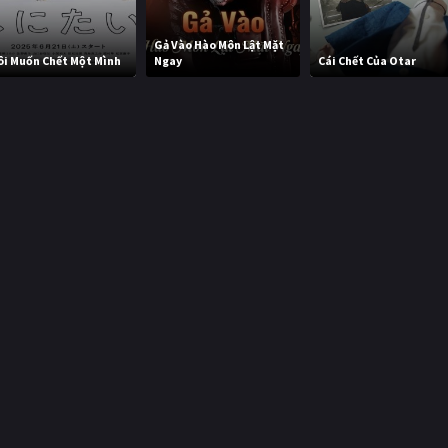
Gả Vào Hào Môn Lật Mặt
ôi Muốn Chết Một Mình
Ngay
Cái Chết Của Otar