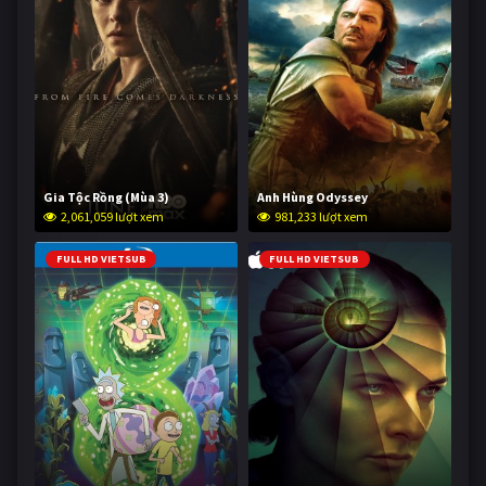
Gia Tộc Rồng (Mùa 3)
Anh Hùng Odyssey
2,061,059 lượt xem
981,233 lượt xem
FULL HD VIETSUB
FULL HD VIETSUB