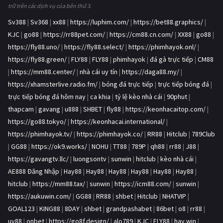
trữ trên các dịch vụ của bên thứ 3.
Sv388
|
Sv368
|
xx88
|
https://luphim.com/
|
https://bet88.graphics/
|
KJC
|
go88
|
https://rr88pet.com/
|
https://cm88.cn.com/
|
XX88
|
go88
|
https://fly88.uno/
|
https://fly88.select/
|
https://phimhayok.onl/
|
https://fly88.green/
|
FLY88
|
FLY88
|
phimhayok
|
đá gà trực tiếp
|
CM88
|
https://mm88.center/
|
nhà cái uy tín
|
https://daga88.my/
|
https://xhamsterlive.radio.fm/
|
bóng đá trực tiếp
|
trực tiếp bóng đá
|
trực tiếp bóng đá hôm nay
|
ca khia
|
tỷ lệ kèo nhà cái
|
90phut
|
thapcam
|
gavang
|
u888
|
SHBET
|
fly88
|
https://keonhacaitop.com/
|
https://go88.tokyo/
|
https://keonhacai.international/
|
https://phimhayok.tv/
|
https://phimhayok.co/
|
RR88
|
Hitclub
|
789Club
|
GG88
|
https://ok9.works/
|
NOHU
|
TT88
|
789P
|
qh88
|
rr88
|
J88
|
https://gavangtv.llc/
|
luongsontv
|
sunwin
|
hitclub
|
kèo nhà cái
|
AE888 Đăng Nhập
|
Hay88
|
Hay88
|
Hay88
|
Hay88
|
Hay88
|
Hay88
|
hitclub
|
https://mm88.tax/
|
sunwin
|
https://icm88.com/
|
sunwin
|
https://aukuwin.com/
|
GG88
|
RR88
|
shbet
|
Hitclub
|
NHATVIP
|
GOAL123
|
KING88
|
8DAY
|
shbet
|
grandpashabet
|
86bet
|
o8
|
rr88
|
uy88
|
onbet
|
https://go8f.design/
|
alo789
|
KJC
|
FLY88
|
hay.win
|