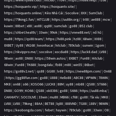
https://www.fly888.club/
|
hitclub
|
77bet
|
https://mu88.help/
|
f168
|
https://hoiquantv.vip/
|
https://hoiquantv.site/
|
https://hoiquantv.online/
|
Kèo Nhà Cái
|
Socolive
|
8XX
|
SumClub
|
https://79king1.fun/
|
HITCLUB
|
https://uu88n.org/
|
tr88
|
ae888
|
mcw
|
kuwin
|
88bet
|
x88
|
ao88
|
qq88
|
sumclub
|
go88
|
B52 club
|
https://shbet.health/
|
33win
|
99ok
|
https://vnew88.net/
|
nổ hũ
|
mu88
|
https://qs88.team/
|
https://hi88.pink
|
hz88
|
68win
|
XX88
|
8XBET
|
Uy88
|
VN168
|
keonhacai
|
hitclub
|
789club
|
sunwin
|
1gom
|
https://rikvippro.me/
|
socolive
|
xocdia88
|
https://luck8.dad
|
LV88
|
98win
|
ao88
|
DN88
|
https://58win.autos/
|
8XBET
|
Fun88
|
Hitclub
|
68win
|
Fun88
|
TK688
|
bongdalu
|
fb88
|
m88
|
win55
|
86bet
|
https://go88v2.net/
|
qs88
|
GG88
|
lv88
|
https://new88pm.com/
|
On68
|
https://gg88fun.com
|
go88
|
U888
|
Hello88
|
ABC88
|
VIPWIN
|
78WIN
|
MK8
|
on68
|
s66
|
XOSO66
|
LUCK8
|
88M
|
uy88
|
mb88
|
QS88
|
ST666
|
DN88
|
GO99
|
KO66
|
QS88
|
ok8386
|
go88
|
S666
|
https://uu88.mba/
|
CAKHIATV
|
SOCOLIVE
|
33win
|
mu88
|
MB66
|
cf68
|
go88
|
Tài xỉu
|
MK8
|
LV88
|
LV88
|
79king
|
88AA
|
BET88
|
bj88
|
888VND
|
TG88
|
188V
|
98WIN
|
https://keobongda.com/
|
febet
|
haywin
|
789club
|
go88
|
33win
|
O8
|