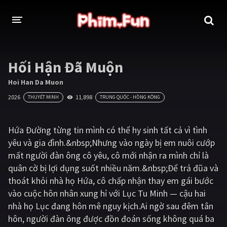
THỂ LOẠI
Hối Hận Đã Muộn
Thần thoại - Cổ trang
Hành động
Hoi Han Da Muon
2026
11,898
THUYẾT MINH
TRUNG QUỐC - HỒNG KÔNG
Tâm lý
Chiến tranh
Võ thuật - Kiếm hiệp
Nhạc kịch
Hứa Đường từng tin mình có thể hy sinh tất cả vì tình
yêu và gia đình.&nbsp;Nhưng vào ngày bị em nuôi cướp
Kinh dị
Tội phạm - Hình sự
mất người đàn ông cô yêu, cô mới nhận ra mình chỉ là
Phiêu lưu
Hài hước
quân cờ bị lợi dụng suốt nhiều năm.&nbsp;Để trả đũa và
thoát khỏi nhà họ Hứa, cô chấp nhận thay em gái bước
Viễn tưởng
Khoa học - Tài liệu
vào cuộc hôn nhân xung hỉ với Lục Tu Minh — cậu hai
Hoạt hình
Thể thao
nhà họ Lục đang hôn mê nguy kịch.Ai ngờ sau đêm tân
hôn, người đàn ông được đồn đoán sống không quá ba
Tình cảm - Lãng mạn
Kỳ ảo