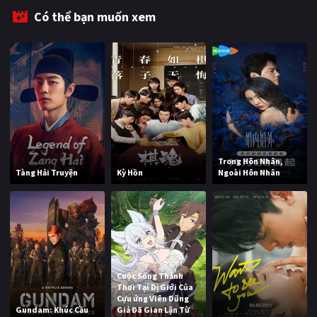
Có thể bạn muốn xem
Trong Hôn Nhân,
Tàng Hải Truyện
Kỳ Hồn
Ngoài Hôn Nhân
Cuộc Sống Thảnh
Thơi Tại Dị Giới Của
Cựu ứng Viên Dũng
Gundam: Khúc Cầu
Giả Đã Gian Lận Từ