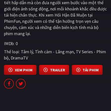
tiết hấp dẫn mà còn đưa người xem bước vào một thế
PHIM MỚI
giới điện ảnh sống động, nơi mỗi khoảnh khắc đều được
PHIM BỘ
tái hiện chân thực. Khi xem Hối Hận Đã Muộn tại
PhimFun, người xem có thể tận hưởng trọn vẹn câu
PHIM LẺ
chuyện, cảm xúc và những diễn biến kịch tính mà bộ
phim mang lại.
PHIM CHIẾU RẠP
IMDb:
0
TUYỂN TẬP PHIM
Thể loại:
Tâm lý
Tình cảm - Lãng mạn
TV Series - Phim
BLOG
bộ
DramaTV
XEM PHIM
TRAILER
TẢI PHIM