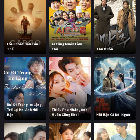
Lối Thoát Hậu Tận
Ai Cũng Muốn Làm
Thế
Chủ
Thu Muộn
Rừi Đi Trong Im Lặng,
Trở Lại Khi Anh Hối
Thiếu Phu Nhân , Anh
Hận
Muốn Công Khai
Hối Hận Cả Đời Người