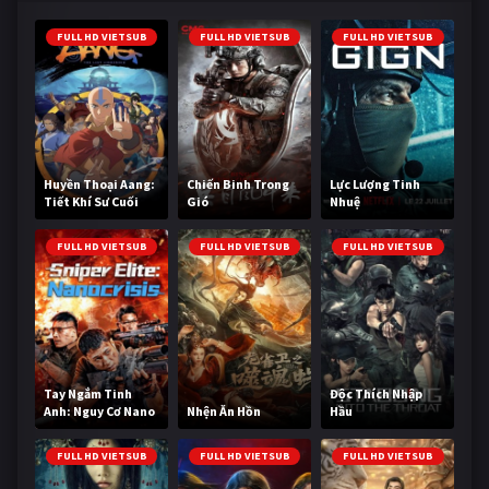
FULL HD VIETSUB
FULL HD VIETSUB
FULL HD VIETSUB
Huyền Thoại Aang:
Chiến Binh Trong
Lực Lượng Tinh
Tiết Khí Sư Cuối
Gió
Nhuệ
Cùng
FULL HD VIETSUB
FULL HD VIETSUB
FULL HD VIETSUB
Tay Ngắm Tinh
Độc Thích Nhập
Anh: Nguy Cơ Nano
Nhện Ăn Hồn
Hầu
FULL HD VIETSUB
FULL HD VIETSUB
FULL HD VIETSUB