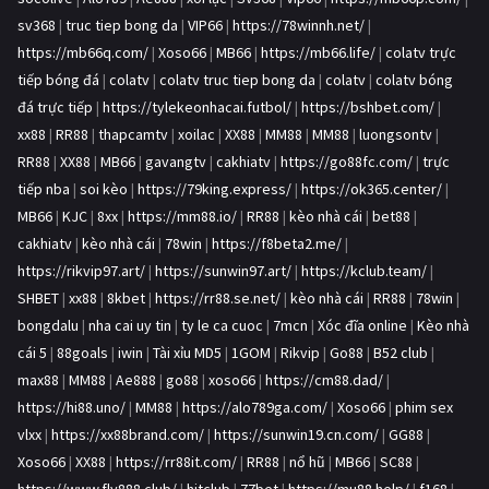
sv368
|
truc tiep bong da
|
VIP66
|
https://78winnh.net/
|
https://mb66q.com/
|
Xoso66
|
MB66
|
https://mb66.life/
|
colatv trực
tiếp bóng đá
|
colatv
|
colatv truc tiep bong da
|
colatv
|
colatv bóng
đá trực tiếp
|
https://tylekeonhacai.futbol/
|
https://bshbet.com/
|
xx88
|
RR88
|
thapcamtv
|
xoilac
|
XX88
|
MM88
|
MM88
|
luongsontv
|
RR88
|
XX88
|
MB66
|
gavangtv
|
cakhiatv
|
https://go88fc.com/
|
trực
tiếp nba
|
soi kèo
|
https://79king.express/
|
https://ok365.center/
|
MB66
|
KJC
|
8xx
|
https://mm88.io/
|
RR88
|
kèo nhà cái
|
bet88
|
cakhiatv
|
kèo nhà cái
|
78win
|
https://f8beta2.me/
|
https://rikvip97.art/
|
https://sunwin97.art/
|
https://kclub.team/
|
SHBET
|
xx88
|
8kbet
|
https://rr88.se.net/
|
kèo nhà cái
|
RR88
|
78win
|
bongdalu
|
nha cai uy tin
|
ty le ca cuoc
|
7mcn
|
Xóc đĩa online
|
Kèo nhà
cái 5
|
88goals
|
iwin
|
Tài xỉu MD5
|
1GOM
|
Rikvip
|
Go88
|
B52 club
|
max88
|
MM88
|
Ae888
|
go88
|
xoso66
|
https://cm88.dad/
|
https://hi88.uno/
|
MM88
|
https://alo789ga.com/
|
Xoso66
|
phim sex
vlxx
|
https://xx88brand.com/
|
https://sunwin19.cn.com/
|
GG88
|
Xoso66
|
XX88
|
https://rr88it.com/
|
RR88
|
nổ hũ
|
MB66
|
SC88
|