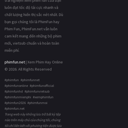
trải nghiệm xem phim fun của bạn
luôn đạt tốc độ tải cực nhanh và
chất lượng hiển thị sắc nét nhất. Dù
bạn gọi chúng tôi là PhimFun hay
Phim Fun, PhimFun.net vẫn luôn
cam kết mang đến những bộ phim
mới, vietsub chuẩn và hoàn toàn
miễn phí.
phimfun.net
| Xem Phim Hay Online
© 2026. All Rights Reserved
#phimfun #phimfunnet
#phimfunonline #phimfunofficial
#phimfunhd #phimfunvietsub
#phimfunmienphi #xemphimfun
#phimfun2026 #phimfunmoi
#phimfun.net
Trang web này không lưu trữ bất kỳ tệp
nào trên máy chủ của chúng tôi, chúng
tôi chỉ liên kết với phương tiện được lưu