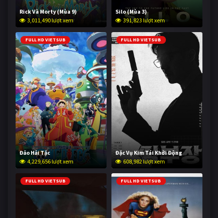
Rick Và Morty (Mùa 9)
Silo (Mùa 3)
3,011,490 lượt xem
391,823 lượt xem
FULL HD VIETSUB
FULL HD VIETSUB
Đảo Hải Tặc
Đặc Vụ Kim Tái Khởi Động
4,229,656 lượt xem
608,982 lượt xem
FULL HD VIETSUB
FULL HD VIETSUB