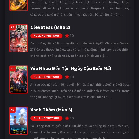
Sau những chiến thắng đầy khốc liệt trên chiến trường, Tanya
Degurechaff tiếp tục phục vụ trong quân đội Đế quốc khi cuộc chiến ngày
càng leo thang và mở rộng trên nhiều mặt trận. Dù sở hữu tài năn ...
Clevatess (Mùa 2)
#3
10
FULL HD VIETSUB
Sau những biến cố làm thay đổi cục diện của thế giới, Clevatess (Season
2) tiếp tục theo chân Clevatess cùng những đồng minh trong cuộc chiến
chống lại các thế lực đang đẩy nhân loại đến bờ vực diệ ...
Yêu Nhau Đến Tận Ngày Cậu Biến Mất
#4
10
FULL HD VIETSUB
Ẩn sau bức màn của một học viện bí mật là nơi những cô gái mồ côi được
nuôi dưỡng và huấn luyện để trở thành những cỗ máy chiến đấu. Trong
thế giới khắc nghiệt ấy, cái chết được xem là điều hiển nh ...
Xanh Thẳm (Mùa 3)
#5
10
FULL HD VIETSUB
Sau hàng loạt chuyến phiêu lưu điên rồ và những kỷ niệm khó quên,
Grand Blue Dreaming (Season 3) tiếp tục theo chân Iori Kitahara cùng các
thành viên câu lạc bộ lặn trong những ngày tháng đại học đ ...