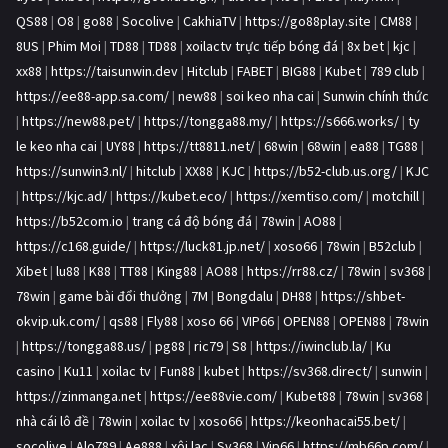
QS88
|
O8
|
go88
|
Socolive
|
CakhiaTV
|
https://go88play.site
|
CM88
|
8US
|
Phim Moi
|
TD88
|
TD88
|
xoilactv trực tiếp bóng đá
|
8x bet
|
kjc
|
xx88
|
https://taisunwin.dev
|
Hitclub
|
FABET
|
BIG88
|
Kubet
|
789 club
|
https://ee88-app.sa.com/
|
new88
|
soi keo nha cai
|
Sunwin chính thức
|
https://new88.pet/
|
https://tongga88.my/
|
https://s666.works/
|
ty
le keo nha cai
|
UY88
|
https://tt8811.net/
|
68win
|
68win
|
ea88
|
TG88
|
https://sunwin3.nl/
|
hitclub
|
XX88
|
KJC
|
https://b52-club.us.org/
|
KJC
|
https://kjc.ad/
|
https://kubet.eco/
|
https://xemtiso.com/
|
motchill
|
https://b52com.io
|
trang cá độ bóng đá
|
78win
|
AO88
|
https://c168.guide/
|
https://luck81.jp.net/
|
xoso66
|
78win
|
B52club
|
Xibet
|
lu88
|
K88
|
TT88
|
King88
|
AO88
|
https://rr88.cz/
|
78win
|
sv368
|
78win
|
game bài đổi thưởng
|
7M
|
Bongdalu
|
DH88
|
https://shbet-
okvip.uk.com/
|
qs88
|
Fly88
|
xoso 66
|
VIP66
|
OPEN88
|
OPEN88
|
78win
|
https://tongga88.us/
|
pg88
|
ric79
|
S8
|
https://iwinclub.la/
|
Ku
casino
|
Ku11
|
xoilac tv
|
Fun88
|
kubet
|
https://sv368.direct/
|
sunwin
|
https://zinmanga.net
|
https://ee88vie.com/
|
Kubet88
|
78win
|
sv368
|
nhà cái lô đề
|
78win
|
xoilac tv
|
xoso66
|
https://keonhacai55.bet/
|
socolive
|
Alo789
|
Ae888
|
xôi lạc
|
Sv368
|
Vip66
|
https://mb66p.com/
|