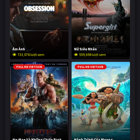
Ám Ảnh
Nữ Siêu Nhân
733,078 lượt xem
559,698 lượt xem
FULL HD VIETSUB
FULL HD VIETSUB
He-Man Và Những Chiến Binh
Hành Trình Của Moana