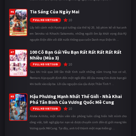
Tia Sáng Của Ngày Mai
#6
10
FULL HD VIETSUB
Lấy bối cảnh một Kyoto giả tưởng của thế kỷ 20, bộ phim kể về hai anh
em Seiroku và Kihachi Sakamoto, những người ôm ấp khát vọng đưa Kỷ
nguyên Điện đến với đất nước thông qua cuốn Danh mục Điện th ...
100 Cô Bạn Gái Yêu Bạn Rất Rất Rất Rất Rất
#7
Nhiều (Mùa 3)
10
FULL HD VIETSUB
Sau khi trải qua 100 lần thất tình suốt những năm trung học cơ sở,
Rentaro Aijo quyết định đến một ngôi đền để cầu mong tìm được bạn gái
khi bước vào cấp ba. Lời cầu nguyện của cậu được Thần Tình Y ...
Hậu Phương Mạnh Nhất Thế Giới - Nhà Khai
#8
Phá Tân Binh Của Vương Quốc Mê Cung
10
FULL HD VIETSUB
Atobe Arihito, một nhân viên văn phòng luôn cống hiến hết mình cho
công việc, bất ngờ gặp tai nạn và được chuyển sinh đến dị giới mang tên
Vương quốc Mê Cung. Tại đây, anh trở thành một mạo hiểm gi ...