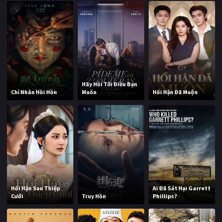
Hãy Hỏi Tôi Điều Bạn
Chỉ Nhân Hồi Hồn
Muốn
Hối Hận Đã Muộn
Hối Hận Sau Thiệp
Ai Đã Sát Hại Garrett
Cưới
Truy Hồn
Phillips?