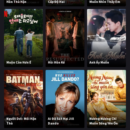
Hồn Thù Hận
Cấp Độ Hai
Muốn Nhìn Thấy Em
Muộn Còn Hơn Ế
Hồi Hồn Kế
Anh Ấy Muốn
Người Dơi: Mối Hận
Ai Đã Sát Hại Jill
Nương Nương Chỉ
Thù
Dando
Muốn Sống Yên Ổn