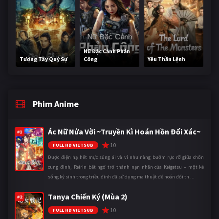
Nữ Đặc Cảnh Phản
Tương Tây Quỷ Sự
Công
Yêu Thần Lệnh
Phim Anime
Ác Nữ Nửa Vời ~Truyền Kì Hoán Hồn Đổi Xác~
#1
10
FULL HD VIETSUB
Được điện hạ hết mực sủng ái và ví như nàng bướm rực rỡ giữa chốn
cung đình, Reirin bất ngờ trở thành nạn nhân của Keigetsu – một kẻ
sống ký sinh trong triều đình đã sử dụng ma thuật để hoán đổi th ...
Tanya Chiến Ký (Mùa 2)
#2
10
FULL HD VIETSUB