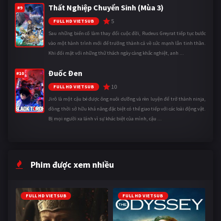
Thất Nghiệp Chuyển Sinh (Mùa 3)
#9
5
FULL HD VIETSUB
Sau những biến cố làm thay đổi cuộc đời, Rudeus Greyrat tiếp tục bước
vào một hành trình mới để trưởng thành cả về sức mạnh lẫn tinh thần.
Khi đối mặt với những thử thách ngày càng khắc nghiệt, anh ...
Đuốc Đen
#10
10
FULL HD VIETSUB
Jirô là một cậu bé được ông nuôi dưỡng và rèn luyện để trở thành ninja,
đồng thời sở hữu khả năng đặc biệt có thể giao tiếp với các loài động vật.
Bị mọi người xa lánh vì sự khác biệt của mình, cậu ...
Phim được xem nhiều
FULL HD VIETSUB
FULL HD VIETSUB