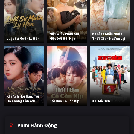
Một Giây Phản Bội,
Khoảnh Khắc Muốn
Luật Sư Muốn Ly Hôn
Một Đời Hối Hận
Thời Gian Ngừng Lại
Khi Anh Hối Hận, Tôi
Đã Không Còn Yêu
Hối Hận Có Còn Kịp
Xui Mà Hên
Phim Hành Động