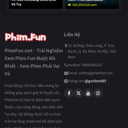
Vũ Trụ
500,609 lượt xem
250,284 lượt xem
Liên Hệ
22 đường Châu Long, P. Trúc
PhimFun.net - Trải Nghiệm
Bạch, Q. Ba Đình, Hà Nội, Việt
Nam
Xem Phim Fun Mượt Mà
Hotline: 0985646233
Nhất - Xem Phim Phải Vui
Vẻ
Email:
admin@phimfun.net
Telegram:
@golden885
Hoạt động với mục tiêu mang lại
những giây phút giải trí tuyệt vời,
PhimFun tự hào là điểm đến quen
thuộc của cộng đồng yêu điện ảnh.
Tại đây, hệ thống được tối ưu hóa
trên hạ tầng mạnh mẽ để đảm bảo