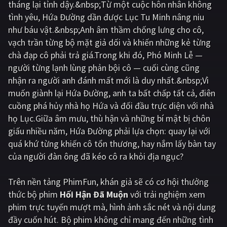
tháng lại tỉnh dậy.&nbsp;Từ một cuộc hôn nhân không
tình yêu, Hứa Đường dần được Lục Tu Minh nâng niu
Giật gân
Gia đình
như báu vật.&nbsp;Anh âm thầm chống lưng cho cô,
Bí ẩn
Lịch sử
vạch trần từng bộ mặt giả dối và khiến những kẻ từng
chà đạp cô phải trả giá.Trong khi đó, Phó Minh Lễ —
Viễn Tây
Tiểu sử
người từng lạnh lùng phản bội cô — cuối cùng cũng
GameShow
DramaTV
nhận ra người anh đánh mất mới là duy nhất.&nbsp;Vì
muốn giành lại Hứa Đường, anh ta bất chấp tất cả, điên
QUỐC GIA
cuồng phá hủy nhà họ Hứa và đối đầu trực diện với nhà
họ Lục.Giữa âm mưu, thù hận và những bí mật bị chôn
Âu - Mỹ
Trung Quốc - Hồng Kông
giấu nhiều năm, Hứa Đường phải lựa chọn: quay lại với
quá khứ từng khiến cô tổn thương, hay nắm lấy bàn tay
Hàn Quốc
Nhật Bản
của người đàn ông đã kéo cô ra khỏi địa ngục?
Ấn Độ
Việt Nam
Trên nền tảng
PhimFun
, khán giả sẽ có cơ hội thưởng
Tổng hợp
thức bộ phim
Hối Hận Đã Muộn
với trải nghiệm xem
phim trực tuyến mượt mà, hình ảnh sắc nét và nội dung
CẬP NHẬT
đầy cuốn hút. Bộ phim không chỉ mang đến những tình