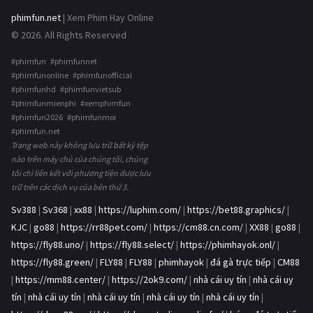
phimfun.net
| Xem Phim Hay Online
© 2026. All Rights Reserved
#phimfun #phimfunnet
#phimfunonline #phimfunofficial
#phimfunhd #phimfunvietsub
#phimfunmienphi #xemphimfun
#phimfun2026 #phimfunmoi
#phimfun.net
Trang web này không lưu trữ bất kỳ tệp
nào trên máy chủ của chúng tôi, chúng
tôi chỉ liên kết với phương tiện được lưu
trữ trên các dịch vụ của bên thứ 3.
Sv388
|
Sv368
|
xx88
|
https://luphim.com/
|
https://bet88.graphics/
|
KJC
|
go88
|
https://rr88pet.com/
|
https://cm88.cn.com/
|
XX88
|
go88
|
https://fly88.uno/
|
https://fly88.select/
|
https://phimhayok.onl/
|
https://fly88.green/
|
FLY88
|
FLY88
|
phimhayok
|
đá gà trực tiếp
|
CM88
|
https://mm88.center/
|
https://2ok9.com/
|
nhà cái uy tín
|
nhà cái uy
tín
|
nhà cái uy tín
|
nhà cái uy tín
|
nhà cái uy tín
|
nhà cái uy tín
|