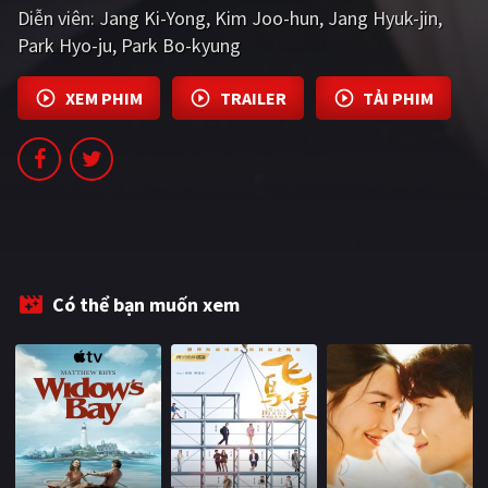
Diễn viên:
Jang Ki-Yong
Kim Joo-hun
Jang Hyuk-jin
PHIM MỚI
Park Hyo-ju
Park Bo-kyung
PHIM BỘ
XEM PHIM
TRAILER
TẢI PHIM
PHIM LẺ
PHIM CHIẾU RẠP
TUYỂN TẬP PHIM
BLOG
Có thể bạn muốn xem