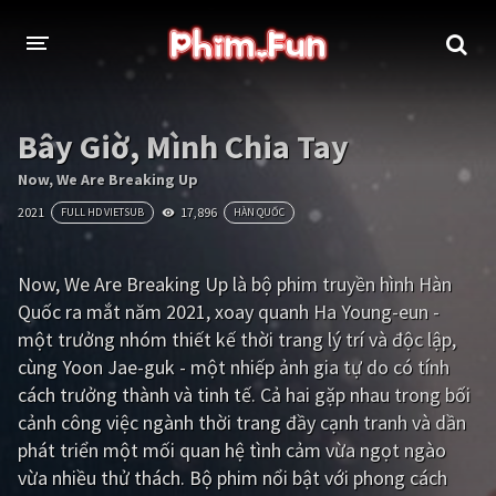
THỂ LOẠI
Bây Giờ, Mình Chia Tay
Thần thoại - Cổ trang
Hành động
Now, We Are Breaking Up
2021
17,896
FULL HD VIETSUB
HÀN QUỐC
Tâm lý
Chiến tranh
Võ thuật - Kiếm hiệp
Nhạc kịch
Now, We Are Breaking Up là bộ phim truyền hình Hàn
Quốc ra mắt năm 2021, xoay quanh Ha Young-eun -
Kinh dị
Tội phạm - Hình sự
một trưởng nhóm thiết kế thời trang lý trí và độc lập,
Phiêu lưu
Hài hước
cùng Yoon Jae-guk - một nhiếp ảnh gia tự do có tính
cách trưởng thành và tinh tế. Cả hai gặp nhau trong bối
Viễn tưởng
Khoa học - Tài liệu
cảnh công việc ngành thời trang đầy cạnh tranh và dần
Hoạt hình
Thể thao
phát triển một mối quan hệ tình cảm vừa ngọt ngào
vừa nhiều thử thách. Bộ phim nổi bật với phong cách
Tình cảm - Lãng mạn
Kỳ ảo