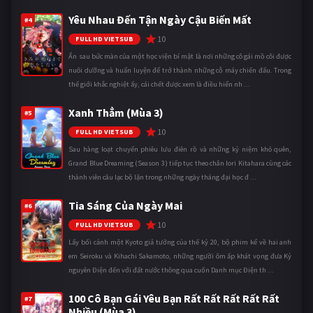
Yêu Nhau Đến Tận Ngày Cậu Biến Mất
#4
10
FULL HD VIETSUB
Ẩn sau bức màn của một học viện bí mật là nơi những cô gái mồ côi được
nuôi dưỡng và huấn luyện để trở thành những cỗ máy chiến đấu. Trong
thế giới khắc nghiệt ấy, cái chết được xem là điều hiển nh ...
Xanh Thẳm (Mùa 3)
#5
10
FULL HD VIETSUB
Sau hàng loạt chuyến phiêu lưu điên rồ và những kỷ niệm khó quên,
Grand Blue Dreaming (Season 3) tiếp tục theo chân Iori Kitahara cùng các
thành viên câu lạc bộ lặn trong những ngày tháng đại học đ ...
Tia Sáng Của Ngày Mai
#6
10
FULL HD VIETSUB
Lấy bối cảnh một Kyoto giả tưởng của thế kỷ 20, bộ phim kể về hai anh
em Seiroku và Kihachi Sakamoto, những người ôm ấp khát vọng đưa Kỷ
nguyên Điện đến với đất nước thông qua cuốn Danh mục Điện th ...
100 Cô Bạn Gái Yêu Bạn Rất Rất Rất Rất Rất
#7
Nhiều (Mùa 3)