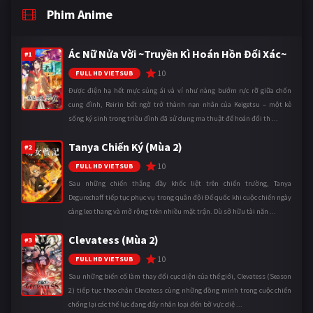
Phim Anime
Ác Nữ Nửa Vời ~Truyền Kì Hoán Hồn Đổi Xác~
#1
10
FULL HD VIETSUB
Được điện hạ hết mực sủng ái và ví như nàng bướm rực rỡ giữa chốn
cung đình, Reirin bất ngờ trở thành nạn nhân của Keigetsu – một kẻ
sống ký sinh trong triều đình đã sử dụng ma thuật để hoán đổi th ...
Tanya Chiến Ký (Mùa 2)
#2
10
FULL HD VIETSUB
Sau những chiến thắng đầy khốc liệt trên chiến trường, Tanya
Degurechaff tiếp tục phục vụ trong quân đội Đế quốc khi cuộc chiến ngày
càng leo thang và mở rộng trên nhiều mặt trận. Dù sở hữu tài năn ...
Clevatess (Mùa 2)
#3
10
FULL HD VIETSUB
Sau những biến cố làm thay đổi cục diện của thế giới, Clevatess (Season
2) tiếp tục theo chân Clevatess cùng những đồng minh trong cuộc chiến
chống lại các thế lực đang đẩy nhân loại đến bờ vực diệ ...