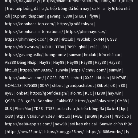
https://daga88.my/
|
https://xhamsterlive.radio.fm/
|
bóng đá trực tiếp
|
trực tiếp bóng đá
|
trực tiếp bóng đá hôm nay
|
ca khia
|
tỷ lệ kèo nhà
cái
|
90phut
|
thapcam
|
gavang
|
u888
|
SHBET
|
fly88
|
https://keonhacaitop.com/
|
https://go88.tokyo/
|
https://keonhacai.international/
|
https://phimhayok.tv/
|
https://phimhayok.co/
|
RR88
|
Hitclub
|
789Club
|
ck444
|
GG88
|
https://ok9.works/
|
NOHU
|
TT88
|
789P
|
qh88
|
rr88
|
J88
|
https://gavangtv.llc/
|
luongsontv
|
sunwin
|
hitclub
|
kèo nhà cái
|
AE888 Đăng Nhập
|
Hay88
|
Hay88
|
Hay88
|
Hay88
|
Hay88
|
Hay88
|
hitclub
|
https://mm88.tax/
|
sunwin
|
https://icm88.com/
|
sunwin
|
https://aukuwin.com/
|
GG88
|
RR88
|
shbet
|
XX88
|
Hitclub
|
NHATVIP
|
GOAL123
|
KING88
|
8DAY
|
shbet
|
grandpashabet
|
86bet
|
o8
|
rr88
|
uy88
|
onbet
|
https://go8f.design/
|
alo789
|
KJC
|
FLY88
|
hay.win
|
QS88
|
O8
|
go88
|
Socolive
|
CakhiaTV
|
https://go88play.site
|
CM88
|
8US
|
Phim Moi
|
TD88
|
TD88
|
xoilactv trực tiếp bóng đá
|
8x bet
|
kjc
|
xx88
|
https://taisunwin.dev
|
Hitclub
|
FABET
|
BIG88
|
Kubet
|
789 club
|
https://ee88-app.sa.com/
|
new88
|
soi keo nha cai
|
Sunwin chính thức
|
https://new88.pet/
|
https://tongga88.my/
|
https://s666.works/
|
ty