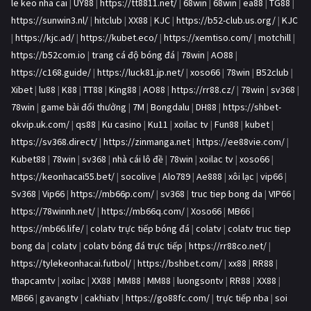
le keo nha cai
|
UY88
|
https://tt8811.net/
|
68win
|
68win
|
ea88
|
TG88
|
https://sunwin3.nl/
|
hitclub
|
XX88
|
KJC
|
https://b52-club.us.org/
|
KJC
|
https://kjc.ad/
|
https://kubet.eco/
|
https://xemtiso.com/
|
motchill
|
https://b52com.io
|
trang cá độ bóng đá
|
78win
|
AO88
|
https://c168.guide/
|
https://luck81.jp.net/
|
xoso66
|
78win
|
B52club
|
Xibet
|
lu88
|
K88
|
TT88
|
King88
|
AO88
|
https://rr88.cz/
|
78win
|
sv368
|
78win
|
game bài đổi thưởng
|
7M
|
Bongdalu
|
DH88
|
https://shbet-
okvip.uk.com/
|
qs88
|
Ku casino
|
Ku11
|
xoilac tv
|
Fun88
|
kubet
|
https://sv368.direct/
|
https://zinmanga.net
|
https://ee88vie.com/
|
Kubet88
|
78win
|
sv368
|
nhà cái lô đề
|
78win
|
xoilac tv
|
xoso66
|
https://keonhacai55.bet/
|
socolive
|
Alo789
|
Ae888
|
xôi lạc
|
vip66
|
Sv368
|
Vip66
|
https://mb66p.com/
|
sv368
|
truc tiep bong da
|
VIP66
|
https://78winnh.net/
|
https://mb66q.com/
|
Xoso66
|
MB66
|
https://mb66.life/
|
colatv trực tiếp bóng đá
|
colatv
|
colatv truc tiep
bong da
|
colatv
|
colatv bóng đá trực tiếp
|
https://rr88co.net/
|
https://tylekeonhacai.futbol/
|
https://bshbet.com/
|
xx88
|
RR88
|
thapcamtv
|
xoilac
|
XX88
|
MM88
|
MM88
|
luongsontv
|
RR88
|
XX88
|
MB66
|
gavangtv
|
cakhiatv
|
https://go88fc.com/
|
trực tiếp nba
|
soi