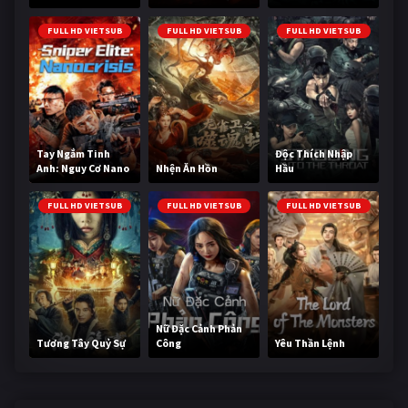
Cùng
FULL HD VIETSUB
FULL HD VIETSUB
FULL HD VIETSUB
Tay Ngắm Tinh
Độc Thích Nhập
Anh: Nguy Cơ Nano
Nhện Ăn Hồn
Hầu
FULL HD VIETSUB
FULL HD VIETSUB
FULL HD VIETSUB
Nữ Đặc Cảnh Phản
Tương Tây Quỷ Sự
Công
Yêu Thần Lệnh