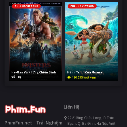
FULL HD VIETSUB
FULL HD VIETSUB
He-Man Và Những Chiến Binh
Hành Trình Của Moana
Vũ Trụ
490,535 lượt xem
239,256 lượt xem
Liên Hệ
22 đường Châu Long, P. Trúc
PhimFun.net - Trải Nghiệm
Bạch, Q. Ba Đình, Hà Nội, Việt