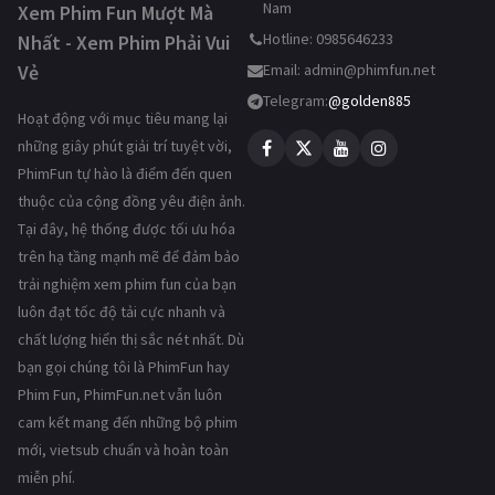
Nam
Xem Phim Fun Mượt Mà
Hotline: 0985646233
Nhất - Xem Phim Phải Vui
Vẻ
Email:
admin@phimfun.net
Telegram:
@golden885
Hoạt động với mục tiêu mang lại
những giây phút giải trí tuyệt vời,
PhimFun tự hào là điểm đến quen
thuộc của cộng đồng yêu điện ảnh.
Tại đây, hệ thống được tối ưu hóa
trên hạ tầng mạnh mẽ để đảm bảo
trải nghiệm xem phim fun của bạn
luôn đạt tốc độ tải cực nhanh và
chất lượng hiển thị sắc nét nhất. Dù
bạn gọi chúng tôi là PhimFun hay
Phim Fun, PhimFun.net vẫn luôn
cam kết mang đến những bộ phim
mới, vietsub chuẩn và hoàn toàn
miễn phí.