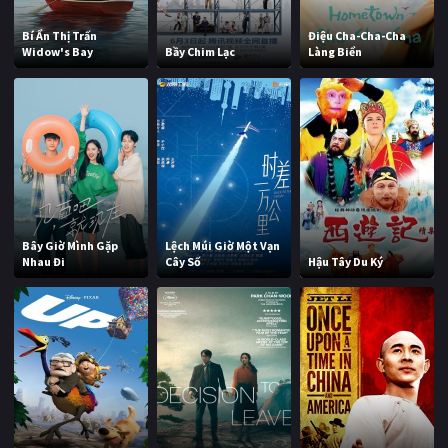
Bí Ẩn Thị Trấn
Điệu Cha-Cha-Cha
Widow's Bay
Bầy Chim Lạc
Làng Biển
Bây Giờ Mình Gặp
Lệch Múi Giờ Một Vạn
Nhau Đi
Cây Số
Hậu Tây Du Ký