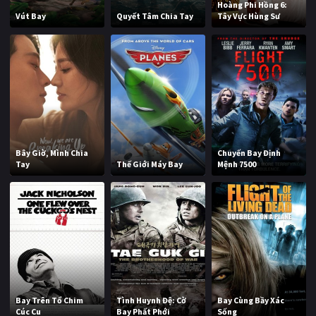
Hoàng Phi Hồng 6:
Vút Bay
Quyết Tâm Chia Tay
Tây Vực Hùng Sư
Bây Giờ, Mình Chia
Chuyến Bay Định
Tay
Thế Giới Máy Bay
Mệnh 7500
Bay Trên Tổ Chim
Tình Huynh Đệ: Cờ
Bay Cùng Bầy Xác
Cúc Cu
Bay Phất Phới
Sống