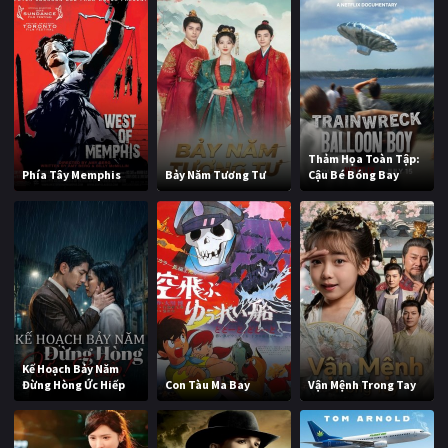
Thảm Họa Toàn Tập:
Phía Tây Memphis
Bảy Năm Tương Tư
Cậu Bé Bóng Bay
Kế Hoạch Bảy Năm
Đừng Hòng Ức Hiếp
Con Tàu Ma Bay
Vận Mệnh Trong Tay