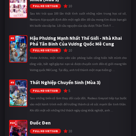
10
FULL HD VIETSUB
Sau khi trải qua 100 lần thất tình suốt những năm trung học cơ sở,
Rentaro Aijo quyết định đến một ngôi đền để cầu mong tìm được bạn gái
khi bước vào cấp ba. Lời cầu nguyện của cậu được Thần Tình Y ...
Hậu Phương Mạnh Nhất Thế Giới - Nhà Khai
#8
Phá Tân Binh Của Vương Quốc Mê Cung
10
FULL HD VIETSUB
Atobe Arihito, một nhân viên văn phòng luôn cống hiến hết mình cho
công việc, bất ngờ gặp tai nạn và được chuyển sinh đến dị giới mang tên
Vương quốc Mê Cung. Tại đây, anh trở thành một mạo hiểm gi ...
Thất Nghiệp Chuyển Sinh (Mùa 3)
#9
5
FULL HD VIETSUB
Sau những biến cố làm thay đổi cuộc đời, Rudeus Greyrat tiếp tục bước
vào một hành trình mới để trưởng thành cả về sức mạnh lẫn tinh thần.
Khi đối mặt với những thử thách ngày càng khắc nghiệt, anh ...
Đuốc Đen
#10
10
FULL HD VIETSUB