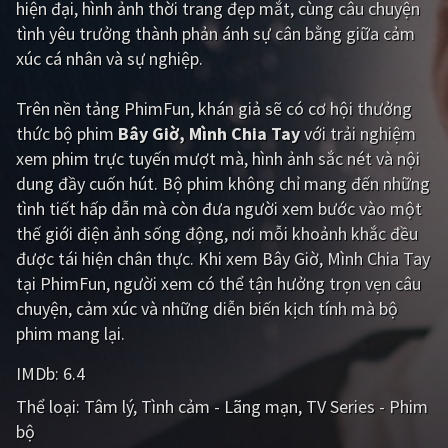
hiện đại, hình ảnh thời trang đẹp mắt, cùng câu chuyện
tình yêu trưởng thành phản ánh sự cân bằng giữa cảm
Giật gân
Gia đình
xúc cá nhân và sự nghiệp.
Bí ẩn
Lịch sử
Trên nền tảng
PhimFun
, khán giả sẽ có cơ hội thưởng
Viễn Tây
Tiểu sử
thức bộ phim
Bây Giờ, Mình Chia Tay
với trải nghiệm
GameShow
DramaTV
xem phim trực tuyến mượt mà, hình ảnh sắc nét và nội
dung đầy cuốn hút. Bộ phim không chỉ mang đến những
QUỐC GIA
tình tiết hấp dẫn mà còn đưa người xem bước vào một
thế giới điện ảnh sống động, nơi mỗi khoảnh khắc đều
Âu - Mỹ
Trung Quốc - Hồng Kông
được tái hiện chân thực. Khi xem Bây Giờ, Mình Chia Tay
tại PhimFun, người xem có thể tận hưởng trọn vẹn câu
Hàn Quốc
Nhật Bản
chuyện, cảm xúc và những diễn biến kịch tính mà bộ
Ấn Độ
Việt Nam
phim mang lại.
Tổng hợp
IMDb:
6.4
Thể loại:
Tâm lý
Tình cảm - Lãng mạn
TV Series - Phim
CẬP NHẬT
bộ