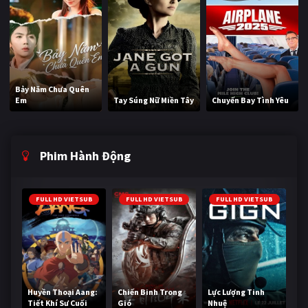
Bảy Năm Chưa Quên
Em
Tay Súng Nữ Miền Tây
Chuyến Bay Tình Yêu
Phim Hành Động
FULL HD VIETSUB
FULL HD VIETSUB
FULL HD VIETSUB
Huyền Thoại Aang:
Chiến Binh Trong
Lực Lượng Tinh
Tiết Khí Sư Cuối
Gió
Nhuệ