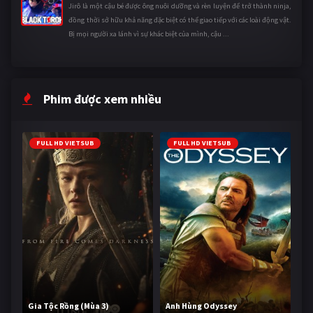
Jirô là một cậu bé được ông nuôi dưỡng và rèn luyện để trở thành ninja,
đồng thời sở hữu khả năng đặc biệt có thể giao tiếp với các loài động vật.
Bị mọi người xa lánh vì sự khác biệt của mình, cậu ...
Phim được xem nhiều
FULL HD VIETSUB
FULL HD VIETSUB
Gia Tộc Rồng (Mùa 3)
Anh Hùng Odyssey