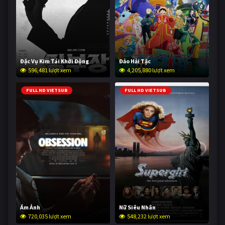
Đặc Vụ Kim Tái Khởi Động
Đảo Hải Tặc
596,481 lượt xem
4,205,880 lượt xem
FULL HD VIETSUB
FULL HD VIETSUB
Ám Ảnh
Nữ Siêu Nhân
720,035 lượt xem
548,232 lượt xem