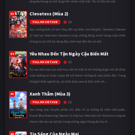
càng leo thang và mở rộng trên nhiều mặt trận. Dù sở hữu tài năn ...
Clevatess (Mùa 2)
#3
10
FULL HD VIETSUB
Sau những biến cố làm thay đổi cục diện của thế giới, Clevatess (Season
2) tiếp tục theo chân Clevatess cùng những đồng minh trong cuộc chiến
chống lại các thế lực đang đẩy nhân loại đến bờ vực diệ ...
Yêu Nhau Đến Tận Ngày Cậu Biến Mất
#4
10
FULL HD VIETSUB
Ẩn sau bức màn của một học viện bí mật là nơi những cô gái mồ côi được
nuôi dưỡng và huấn luyện để trở thành những cỗ máy chiến đấu. Trong
thế giới khắc nghiệt ấy, cái chết được xem là điều hiển nh ...
Xanh Thẳm (Mùa 3)
#5
10
FULL HD VIETSUB
Sau hàng loạt chuyến phiêu lưu điên rồ và những kỷ niệm khó quên,
Grand Blue Dreaming (Season 3) tiếp tục theo chân Iori Kitahara cùng các
thành viên câu lạc bộ lặn trong những ngày tháng đại học đ ...
Tia Sáng Của Ngày Mai
#6