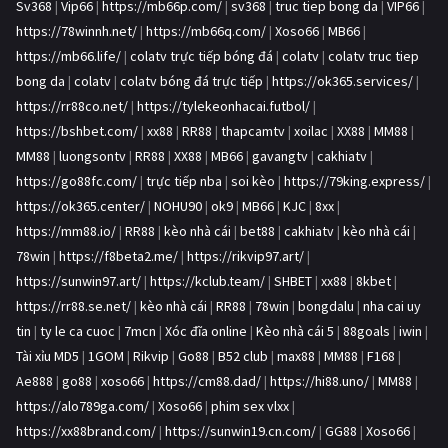
Sv368
|
Vip66
|
https://mb66p.com/
|
sv368
|
truc tiep bong da
|
VIP66
|
https://78winnh.net/
|
https://mb66q.com/
|
Xoso66
|
MB66
|
https://mb66.life/
|
colatv trực tiếp bóng đá
|
colatv
|
colatv truc tiep
bong da
|
colatv
|
colatv bóng đá trực tiếp
|
https://ok365.services/
|
https://rr88co.net/
|
https://tylekeonhacai.futbol/
|
https://bshbet.com/
|
xx88
|
RR88
|
thapcamtv
|
xoilac
|
XX88
|
MM88
|
MM88
|
luongsontv
|
RR88
|
XX88
|
MB66
|
gavangtv
|
cakhiatv
|
https://go88fc.com/
|
trực tiếp nba
|
soi kèo
|
https://79king.express/
|
https://ok365.center/
|
NOHU90
|
ok9
|
MB66
|
KJC
|
8xx
|
https://mm88.io/
|
RR88
|
kèo nhà cái
|
bet88
|
cakhiatv
|
kèo nhà cái
|
78win
|
https://f8beta2.me/
|
https://rikvip97.art/
|
https://sunwin97.art/
|
https://kclub.team/
|
SHBET
|
xx88
|
8kbet
|
https://rr88.se.net/
|
kèo nhà cái
|
RR88
|
78win
|
bongdalu
|
nha cai uy
tin
|
ty le ca cuoc
|
7mcn
|
Xóc đĩa online
|
Kèo nhà cái 5
|
88goals
|
iwin
|
Tài xỉu MD5
|
1GOM
|
Rikvip
|
Go88
|
B52 club
|
max88
|
MM88
|
F168
|
Ae888
|
go88
|
xoso66
|
https://cm88.dad/
|
https://hi88.uno/
|
MM88
|
https://alo789ga.com/
|
Xoso66
|
phim sex vlxx
|
https://xx88brand.com/
|
https://sunwin19.cn.com/
|
GG88
|
Xoso66
|