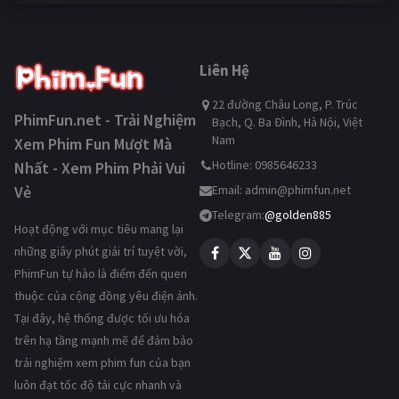
Liên Hệ
22 đường Châu Long, P. Trúc
PhimFun.net - Trải Nghiệm
Bạch, Q. Ba Đình, Hà Nội, Việt
Nam
Xem Phim Fun Mượt Mà
Hotline: 0985646233
Nhất - Xem Phim Phải Vui
Vẻ
Email:
admin@phimfun.net
Telegram:
@golden885
Hoạt động với mục tiêu mang lại
những giây phút giải trí tuyệt vời,
PhimFun tự hào là điểm đến quen
thuộc của cộng đồng yêu điện ảnh.
Tại đây, hệ thống được tối ưu hóa
trên hạ tầng mạnh mẽ để đảm bảo
trải nghiệm xem phim fun của bạn
luôn đạt tốc độ tải cực nhanh và