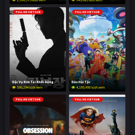
FULL HD VIETSUB
FULL HD VIETSUB
Đặc Vụ Kim Tái Khởi Động
Đảo Hải Tặc
590,294 lượt xem
4,195,493 lượt xem
FULL HD VIETSUB
FULL HD VIETSUB