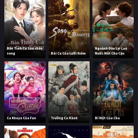
Bản Tình Ca Sau chấn
Ngoảnh Đầu Lại Lau
song
Bài Ca Của Lưỡi Kiếm
Nước Mắt Cho Cậu
Ca Khuya Của Fan
Trường Ca Hành
Bí Mật Của Cha