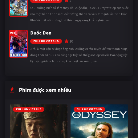
5
FULL HD VIETSUB
Sau những biến cố làm thay đổi cuộc đời, Rudeus Greyrat tiếp tục bước
vào một hành trình mới để trưởng thành cả về sức mạnh lẫn tinh thần.
Khi đối mặt với những thử thách ngày càng khắc nghiệt, anh ...
Đuốc Đen
#10
10
FULL HD VIETSUB
Jirô là một cậu bé được ông nuôi dưỡng và rèn luyện để trở thành ninja,
đồng thời sở hữu khả năng đặc biệt có thể giao tiếp với các loài động vật.
Bị mọi người xa lánh vì sự khác biệt của mình, cậu ...
Phim được xem nhiều
FULL HD VIETSUB
FULL HD VIETSUB