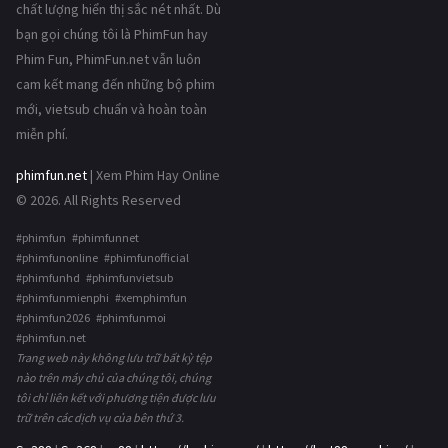
chất lượng hiển thị sắc nét nhất. Dù
bạn gọi chúng tôi là PhimFun hay
Phim Fun, PhimFun.net vẫn luôn
cam kết mang đến những bộ phim
mới, vietsub chuẩn và hoàn toàn
miễn phí.
phimfun.net
| Xem Phim Hay Online
© 2026. All Rights Reserved
#phimfun #phimfunnet
#phimfunonline #phimfunofficial
#phimfunhd #phimfunvietsub
#phimfunmienphi #xemphimfun
#phimfun2026 #phimfunmoi
#phimfun.net
Trang web này không lưu trữ bất kỳ tệp
nào trên máy chủ của chúng tôi, chúng
tôi chỉ liên kết với phương tiện được lưu
trữ trên các dịch vụ của bên thứ 3.