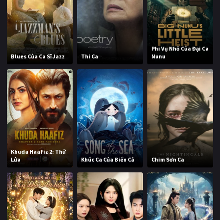
Phi Vụ Nhỏ Của Đại Ca
Blues Của Ca Sĩ Jazz
Thi Ca
Nunu
Khuda Haafiz 2: Thử
Lửa
Khúc Ca Của Biển Cả
Chim Sơn Ca