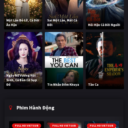
Một Lần Bỏ Lỡ, Cả Đời
Sai Một Lần, Mất Cả
Ân Hận
Đời
Hối Hận Cả Đời Người
Ngày Nữ Vương Hồi
Sinh, Cả Bàn Cờ Sụp
Đổ
Tin Nhắn Đêm Khuya
Tần Ca
Phim Hành Động
FULL HD VIETSUB
FULL HD VIETSUB
FULL HD VIETSUB