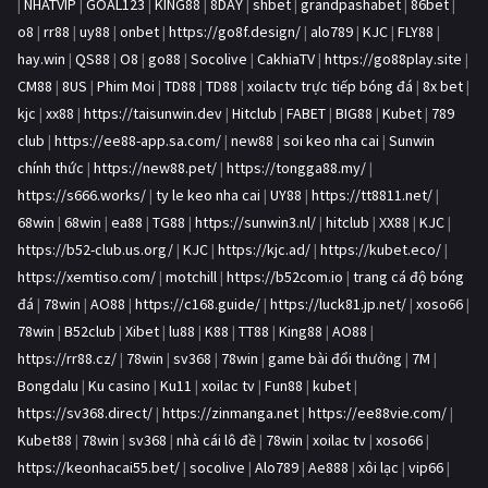
|
NHATVIP
|
GOAL123
|
KING88
|
8DAY
|
shbet
|
grandpashabet
|
86bet
|
o8
|
rr88
|
uy88
|
onbet
|
https://go8f.design/
|
alo789
|
KJC
|
FLY88
|
hay.win
|
QS88
|
O8
|
go88
|
Socolive
|
CakhiaTV
|
https://go88play.site
|
CM88
|
8US
|
Phim Moi
|
TD88
|
TD88
|
xoilactv trực tiếp bóng đá
|
8x bet
|
kjc
|
xx88
|
https://taisunwin.dev
|
Hitclub
|
FABET
|
BIG88
|
Kubet
|
789
club
|
https://ee88-app.sa.com/
|
new88
|
soi keo nha cai
|
Sunwin
chính thức
|
https://new88.pet/
|
https://tongga88.my/
|
https://s666.works/
|
ty le keo nha cai
|
UY88
|
https://tt8811.net/
|
68win
|
68win
|
ea88
|
TG88
|
https://sunwin3.nl/
|
hitclub
|
XX88
|
KJC
|
https://b52-club.us.org/
|
KJC
|
https://kjc.ad/
|
https://kubet.eco/
|
https://xemtiso.com/
|
motchill
|
https://b52com.io
|
trang cá độ bóng
đá
|
78win
|
AO88
|
https://c168.guide/
|
https://luck81.jp.net/
|
xoso66
|
78win
|
B52club
|
Xibet
|
lu88
|
K88
|
TT88
|
King88
|
AO88
|
https://rr88.cz/
|
78win
|
sv368
|
78win
|
game bài đổi thưởng
|
7M
|
Bongdalu
|
Ku casino
|
Ku11
|
xoilac tv
|
Fun88
|
kubet
|
https://sv368.direct/
|
https://zinmanga.net
|
https://ee88vie.com/
|
Kubet88
|
78win
|
sv368
|
nhà cái lô đề
|
78win
|
xoilac tv
|
xoso66
|
https://keonhacai55.bet/
|
socolive
|
Alo789
|
Ae888
|
xôi lạc
|
vip66
|