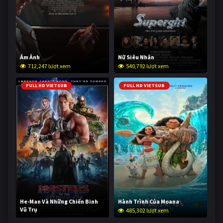
Ám Ảnh
Nữ Siêu Nhân
712,247 lượt xem
540,792 lượt xem
FULL HD VIETSUB
FULL HD VIETSUB
He-Man Và Những Chiến Binh
Hành Trình Của Moana
Vũ Trụ
485,302 lượt xem
233,005 lượt xem