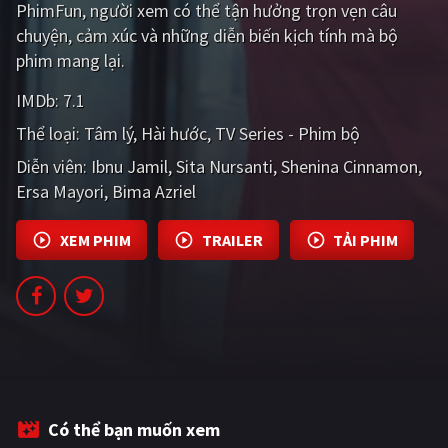
PhimFun, người xem có thể tận hưởng trọn vẹn câu
PHIM MỚI
chuyện, cảm xúc và những diễn biến kịch tính mà bộ
PHIM BỘ
phim mang lại.
PHIM LẺ
IMDb:
7.1
Thể loại:
Tâm lý
Hài hước
TV Series - Phim bộ
PHIM CHIẾU RẠP
Diễn viên:
Ibnu Jamil
Sita Nursanti
Shenina Cinnamon
TUYỂN TẬP PHIM
Ersa Mayori
Bima Azriel
BLOG
XEM PHIM
TRAILER
TẢI PHIM
Có thể bạn muốn xem