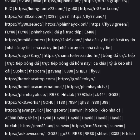
Sv388
|
Sv368
|
xx88
|
https://luphim.com/
|
https://bet88.graphics/
|
KJC
|
https://luongsontv23.com/
|
go88
|
https://rr88pet.com/
|
https://cm88.cn.com/
|
XX88
|
go88
|
https://fly88.uno/
|
https://fly88.select/
|
https://phimhayok.onl/
|
https://fly88.green/
|
FLY88
|
FLY88
|
phimhayok
|
đá gà trực tiếp
|
CM88
|
https://mm88.center/
|
https://2ok9.com/
|
nhà cái uy tín
|
nhà cái uy tín
|
nhà cái uy tín
|
nhà cái uy tín
|
nhà cái uy tín
|
nhà cái uy tín
|
https://daga88.my/
|
https://xhamsterlive.radio.fm/
|
bóng đá trực tiếp
|
trực tiếp bóng đá
|
trực tiếp bóng đá hôm nay
|
ca khia
|
tỷ lệ kèo nhà
cái
|
90phut
|
thapcam
|
gavang
|
u888
|
SHBET
|
fly88
|
https://keonhacaitop.com/
|
https://go88.tokyo/
|
https://keonhacai.international/
|
https://phimhayok.tv/
|
https://phimhayok.co/
|
RR88
|
Hitclub
|
789Club
|
ck444
|
GG88
|
https://ok9.works/
|
NOHU
|
TT88
|
789P
|
qh88
|
rr88
|
J88
|
https://gavangtv.llc/
|
luongsontv
|
sunwin
|
hitclub
|
kèo nhà cái
|
AE888 Đăng Nhập
|
Hay88
|
Hay88
|
Hay88
|
Hay88
|
Hay88
|
Hay88
|
hitclub
|
https://mm88.tax/
|
sunwin
|
https://icm88.com/
|
sunwin
|
https://aukuwin.com/
|
GG88
|
go88
|
RR88
|
RR88
|
shbet
|
XX88
|
Hitclub