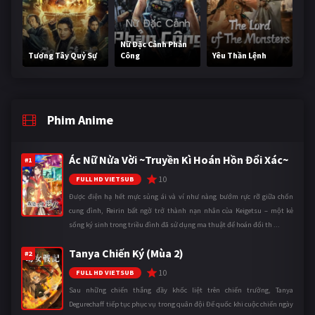
Nữ Đặc Cảnh Phản
Tương Tây Quỷ Sự
Công
Yêu Thần Lệnh
Phim Anime
Ác Nữ Nửa Vời ~Truyền Kì Hoán Hồn Đổi Xác~
#1
10
FULL HD VIETSUB
Được điện hạ hết mực sủng ái và ví như nàng bướm rực rỡ giữa chốn
cung đình, Reirin bất ngờ trở thành nạn nhân của Keigetsu – một kẻ
sống ký sinh trong triều đình đã sử dụng ma thuật để hoán đổi th ...
Tanya Chiến Ký (Mùa 2)
#2
10
FULL HD VIETSUB
Sau những chiến thắng đầy khốc liệt trên chiến trường, Tanya
Degurechaff tiếp tục phục vụ trong quân đội Đế quốc khi cuộc chiến ngày