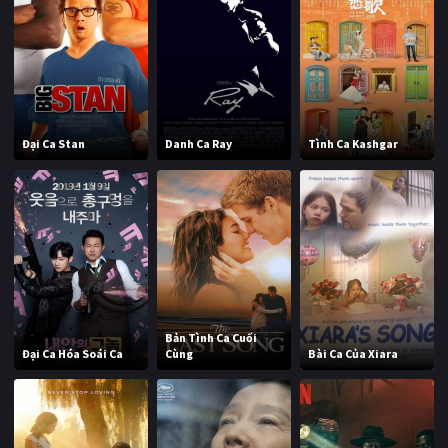
Đại Ca Stan
Danh Ca Ray
Tình Ca Kashgar
Bản Tình Ca Cuối
Đại Ca Hóa Soái Ca
Cùng
Bài Ca Của Xiara