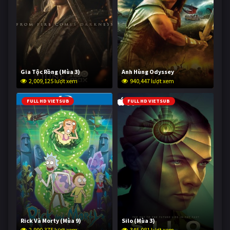
Gia Tộc Rồng (Mùa 3)
Anh Hùng Odyssey
2,009,125 lượt xem
940,447 lượt xem
FULL HD VIETSUB
FULL HD VIETSUB
Rick Và Morty (Mùa 9)
Silo (Mùa 3)
2,990,375 lượt xem
345,081 lượt xem