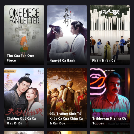
Thư Của Fan One
Piece
Nguyệt Ca Hành
Phàm Nhân Ca
Đấu Trường Sinh Tử:
Chưởng Quỹ Ca Ca
Khúc Ca Của Chim Ca
Tribhuvan Mishra CA
Mau Đi Đi
& Rắn Độc
Topper