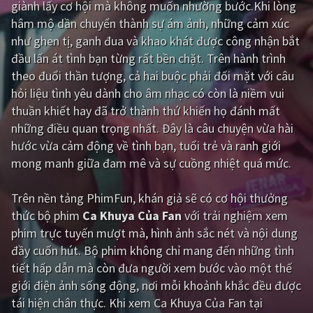
giành lấy cơ hội mà không muốn nhường bước.Khi lòng
hâm mộ dần chuyển thành sự ám ảnh, những cảm xúc
Giật gân
Gia đình
như ghen tị, ganh đua và khao khát được công nhận bắt
Bí ẩn
Lịch sử
đầu lấn át tình bạn từng rất bền chặt. Trên hành trình
theo đuổi thần tượng, cả hai buộc phải đối mặt với câu
Viễn Tây
Tiểu sử
hỏi liệu tình yêu dành cho âm nhạc có còn là niềm vui
GameShow
DramaTV
thuần khiết hay đã trở thành thứ khiến họ đánh mất
những điều quan trọng nhất. Đây là câu chuyện vừa hài
QUỐC GIA
hước vừa cảm động về tình bạn, tuổi trẻ và ranh giới
mong manh giữa đam mê và sự cuồng nhiệt quá mức.
Âu - Mỹ
Trung Quốc - Hồng Kông
Trên nền tảng
PhimFun
, khán giả sẽ có cơ hội thưởng
Hàn Quốc
Nhật Bản
thức bộ phim
Ca Khuya Của Fan
với trải nghiệm xem
Ấn Độ
Việt Nam
phim trực tuyến mượt mà, hình ảnh sắc nét và nội dung
đầy cuốn hút. Bộ phim không chỉ mang đến những tình
Tổng hợp
tiết hấp dẫn mà còn đưa người xem bước vào một thế
giới điện ảnh sống động, nơi mỗi khoảnh khắc đều được
CẬP NHẬT
tái hiện chân thực. Khi xem Ca Khuya Của Fan tại