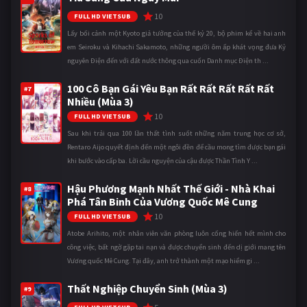
10
FULL HD VIETSUB
Lấy bối cảnh một Kyoto giả tưởng của thế kỷ 20, bộ phim kể về hai anh
em Seiroku và Kihachi Sakamoto, những người ôm ấp khát vọng đưa Kỷ
nguyên Điện đến với đất nước thông qua cuốn Danh mục Điện th ...
100 Cô Bạn Gái Yêu Bạn Rất Rất Rất Rất Rất
#7
Nhiều (Mùa 3)
10
FULL HD VIETSUB
Sau khi trải qua 100 lần thất tình suốt những năm trung học cơ sở,
Rentaro Aijo quyết định đến một ngôi đền để cầu mong tìm được bạn gái
khi bước vào cấp ba. Lời cầu nguyện của cậu được Thần Tình Y ...
Hậu Phương Mạnh Nhất Thế Giới - Nhà Khai
#8
Phá Tân Binh Của Vương Quốc Mê Cung
10
FULL HD VIETSUB
Atobe Arihito, một nhân viên văn phòng luôn cống hiến hết mình cho
công việc, bất ngờ gặp tai nạn và được chuyển sinh đến dị giới mang tên
Vương quốc Mê Cung. Tại đây, anh trở thành một mạo hiểm gi ...
Thất Nghiệp Chuyển Sinh (Mùa 3)
#9