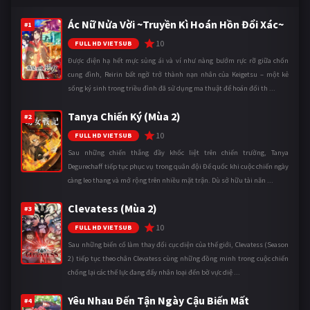
Ác Nữ Nửa Vời ~Truyền Kì Hoán Hồn Đổi Xác~
#1
10
FULL HD VIETSUB
Được điện hạ hết mực sủng ái và ví như nàng bướm rực rỡ giữa chốn
cung đình, Reirin bất ngờ trở thành nạn nhân của Keigetsu – một kẻ
sống ký sinh trong triều đình đã sử dụng ma thuật để hoán đổi th ...
Tanya Chiến Ký (Mùa 2)
#2
10
FULL HD VIETSUB
Sau những chiến thắng đầy khốc liệt trên chiến trường, Tanya
Degurechaff tiếp tục phục vụ trong quân đội Đế quốc khi cuộc chiến ngày
càng leo thang và mở rộng trên nhiều mặt trận. Dù sở hữu tài năn ...
Clevatess (Mùa 2)
#3
10
FULL HD VIETSUB
Sau những biến cố làm thay đổi cục diện của thế giới, Clevatess (Season
2) tiếp tục theo chân Clevatess cùng những đồng minh trong cuộc chiến
chống lại các thế lực đang đẩy nhân loại đến bờ vực diệ ...
Yêu Nhau Đến Tận Ngày Cậu Biến Mất
#4