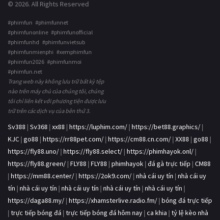
© 2026. All Rights Reserved
#phimfun #phimfunnet
#phimfunonline #phimfunofficial
#phimfunhd #phimfunvietsub
#phimfunmienphi #xemphimfun
#phimfun2026 #phimfunmoi
#phimfun.net
Trang web này không lưu trữ bất kỳ tệp
nào trên máy chủ của chúng tôi, chúng
tôi chỉ liên kết với phương tiện được lưu
trữ trên các dịch vụ của bên thứ 3.
Sv388
|
Sv368
|
xx88
|
https://luphim.com/
|
https://bet88.graphics/
|
KJC
|
go88
|
https://rr88pet.com/
|
https://cm88.cn.com/
|
XX88
|
go88
|
https://fly88.uno/
|
https://fly88.select/
|
https://phimhayok.onl/
|
https://fly88.green/
|
FLY88
|
FLY88
|
phimhayok
|
đá gà trực tiếp
|
CM88
|
https://mm88.center/
|
https://2ok9.com/
|
nhà cái uy tín
|
nhà cái uy
tín
|
nhà cái uy tín
|
nhà cái uy tín
|
nhà cái uy tín
|
nhà cái uy tín
|
https://daga88.my/
|
https://xhamsterlive.radio.fm/
|
bóng đá trực tiếp
|
trực tiếp bóng đá
|
trực tiếp bóng đá hôm nay
|
ca khia
|
tỷ lệ kèo nhà