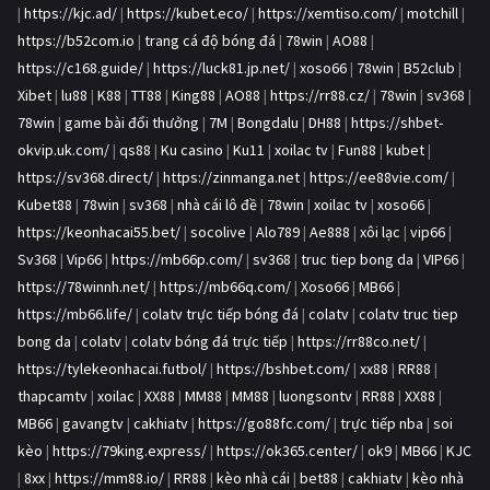
|
https://kjc.ad/
|
https://kubet.eco/
|
https://xemtiso.com/
|
motchill
|
https://b52com.io
|
trang cá độ bóng đá
|
78win
|
AO88
|
https://c168.guide/
|
https://luck81.jp.net/
|
xoso66
|
78win
|
B52club
|
Xibet
|
lu88
|
K88
|
TT88
|
King88
|
AO88
|
https://rr88.cz/
|
78win
|
sv368
|
78win
|
game bài đổi thưởng
|
7M
|
Bongdalu
|
DH88
|
https://shbet-
okvip.uk.com/
|
qs88
|
Ku casino
|
Ku11
|
xoilac tv
|
Fun88
|
kubet
|
https://sv368.direct/
|
https://zinmanga.net
|
https://ee88vie.com/
|
Kubet88
|
78win
|
sv368
|
nhà cái lô đề
|
78win
|
xoilac tv
|
xoso66
|
https://keonhacai55.bet/
|
socolive
|
Alo789
|
Ae888
|
xôi lạc
|
vip66
|
Sv368
|
Vip66
|
https://mb66p.com/
|
sv368
|
truc tiep bong da
|
VIP66
|
https://78winnh.net/
|
https://mb66q.com/
|
Xoso66
|
MB66
|
https://mb66.life/
|
colatv trực tiếp bóng đá
|
colatv
|
colatv truc tiep
bong da
|
colatv
|
colatv bóng đá trực tiếp
|
https://rr88co.net/
|
https://tylekeonhacai.futbol/
|
https://bshbet.com/
|
xx88
|
RR88
|
thapcamtv
|
xoilac
|
XX88
|
MM88
|
MM88
|
luongsontv
|
RR88
|
XX88
|
MB66
|
gavangtv
|
cakhiatv
|
https://go88fc.com/
|
trực tiếp nba
|
soi
kèo
|
https://79king.express/
|
https://ok365.center/
|
ok9
|
MB66
|
KJC
|
8xx
|
https://mm88.io/
|
RR88
|
kèo nhà cái
|
bet88
|
cakhiatv
|
kèo nhà