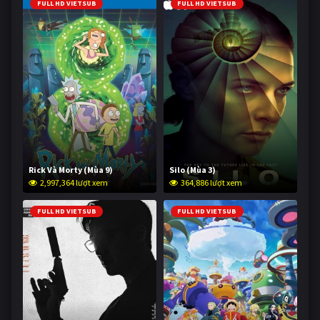
FULL HD VIETSUB
FULL HD VIETSUB
Rick Và Morty (Mùa 9)
Silo (Mùa 3)
2,997,364 lượt xem
364,886 lượt xem
FULL HD VIETSUB
FULL HD VIETSUB