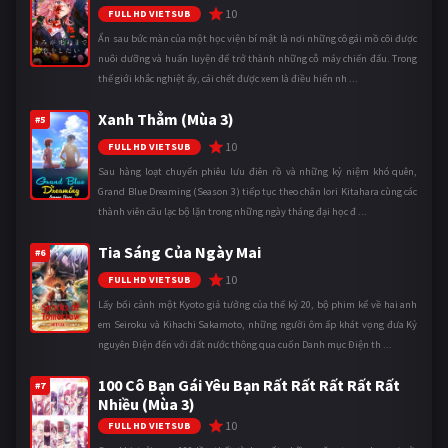
10
FULL HD VIETSUB
Ẩn sau bức màn của một học viện bí mật là nơi những cô gái mồ côi được
nuôi dưỡng và huấn luyện để trở thành những cỗ máy chiến đấu. Trong
thế giới khắc nghiệt ấy, cái chết được xem là điều hiển nh ...
Xanh Thẳm (Mùa 3)
#5
10
FULL HD VIETSUB
Sau hàng loạt chuyến phiêu lưu điên rồ và những kỷ niệm khó quên,
Grand Blue Dreaming (Season 3) tiếp tục theo chân Iori Kitahara cùng các
thành viên câu lạc bộ lặn trong những ngày tháng đại học đ ...
Tia Sáng Của Ngày Mai
#6
10
FULL HD VIETSUB
Lấy bối cảnh một Kyoto giả tưởng của thế kỷ 20, bộ phim kể về hai anh
em Seiroku và Kihachi Sakamoto, những người ôm ấp khát vọng đưa Kỷ
nguyên Điện đến với đất nước thông qua cuốn Danh mục Điện th ...
100 Cô Bạn Gái Yêu Bạn Rất Rất Rất Rất Rất
#7
Nhiều (Mùa 3)
10
FULL HD VIETSUB