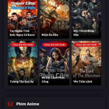
Tay Ngắm Tinh
Độc Thích Nhập
Anh: Nguy Cơ Nano
Nhện Ăn Hồn
Hầu
FULL HD VIETSUB
FULL HD VIETSUB
FULL HD VIETSUB
Nữ Đặc Cảnh Phản
Tương Tây Quỷ Sự
Công
Yêu Thần Lệnh
Phim Anime