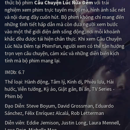
thức bộ phim
Câu Chuyện Lúc Nửa Đêm
với trải
nghiệm xem phim trực tuyến mượt mà, hình ảnh sắc nét
Giật gân
Gia đình
và nội dung đầy cuốn hút. Bộ phim không chỉ mang đến
Bí ẩn
Lịch sử
những tình tiết hấp dẫn mà còn đưa người xem bước
vào một thế giới điện ảnh sống động, nơi mỗi khoảnh
Viễn Tây
Tiểu sử
khắc đều được tái hiện chân thực. Khi xem Câu Chuyện
GameShow
DramaTV
Lúc Nửa Đêm tại PhimFun, người xem có thể tận hưởng
trọn vẹn câu chuyện, cảm xúc và những diễn biến kịch
QUỐC GIA
tính mà bộ phim mang lại.
IMDb:
6.7
Âu - Mỹ
Trung Quốc - Hồng Kông
Thể loại:
Hành động
Tâm lý
Kinh dị
Phiêu lưu
Hài
Hàn Quốc
Nhật Bản
hước
Viễn tưởng
Kỳ ảo
Giật gân
Bí ẩn
TV Series -
Phim bộ
Ấn Độ
Việt Nam
Đạo Diễn:
Steve Boyum
David Grossman
Eduardo
Tổng hợp
Sánchez
Félix Enríquez Alcalá
Rob Letterman
Diễn viên:
Eddie Jemison
Justin Long
Laura Mennell
CẬP NHẬT
Lexa Doig
Michelle Mao