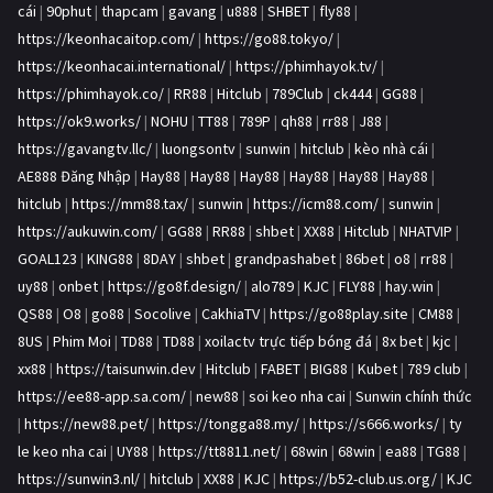
cái
|
90phut
|
thapcam
|
gavang
|
u888
|
SHBET
|
fly88
|
https://keonhacaitop.com/
|
https://go88.tokyo/
|
https://keonhacai.international/
|
https://phimhayok.tv/
|
https://phimhayok.co/
|
RR88
|
Hitclub
|
789Club
|
ck444
|
GG88
|
https://ok9.works/
|
NOHU
|
TT88
|
789P
|
qh88
|
rr88
|
J88
|
https://gavangtv.llc/
|
luongsontv
|
sunwin
|
hitclub
|
kèo nhà cái
|
AE888 Đăng Nhập
|
Hay88
|
Hay88
|
Hay88
|
Hay88
|
Hay88
|
Hay88
|
hitclub
|
https://mm88.tax/
|
sunwin
|
https://icm88.com/
|
sunwin
|
https://aukuwin.com/
|
GG88
|
RR88
|
shbet
|
XX88
|
Hitclub
|
NHATVIP
|
GOAL123
|
KING88
|
8DAY
|
shbet
|
grandpashabet
|
86bet
|
o8
|
rr88
|
uy88
|
onbet
|
https://go8f.design/
|
alo789
|
KJC
|
FLY88
|
hay.win
|
QS88
|
O8
|
go88
|
Socolive
|
CakhiaTV
|
https://go88play.site
|
CM88
|
8US
|
Phim Moi
|
TD88
|
TD88
|
xoilactv trực tiếp bóng đá
|
8x bet
|
kjc
|
xx88
|
https://taisunwin.dev
|
Hitclub
|
FABET
|
BIG88
|
Kubet
|
789 club
|
https://ee88-app.sa.com/
|
new88
|
soi keo nha cai
|
Sunwin chính thức
|
https://new88.pet/
|
https://tongga88.my/
|
https://s666.works/
|
ty
le keo nha cai
|
UY88
|
https://tt8811.net/
|
68win
|
68win
|
ea88
|
TG88
|
https://sunwin3.nl/
|
hitclub
|
XX88
|
KJC
|
https://b52-club.us.org/
|
KJC