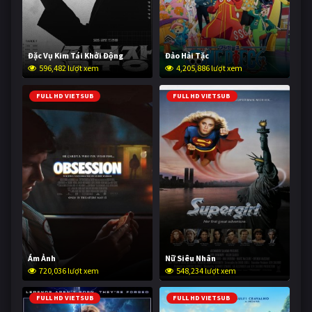
Đặc Vụ Kim Tái Khởi Động
Đảo Hải Tặc
596,482 lượt xem
4,205,886 lượt xem
FULL HD VIETSUB
FULL HD VIETSUB
Ám Ảnh
Nữ Siêu Nhân
720,036 lượt xem
548,234 lượt xem
FULL HD VIETSUB
FULL HD VIETSUB