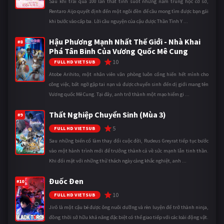
Sau khi trải qua 100 lần thất tình suốt những năm trung học cơ sở,
Rentaro Aijo quyết định đến một ngôi đền để cầu mong tìm được bạn gái
khi bước vào cấp ba. Lời cầu nguyện của cậu được Thần Tình Y ...
Hậu Phương Mạnh Nhất Thế Giới - Nhà Khai
#8
Phá Tân Binh Của Vương Quốc Mê Cung
10
FULL HD VIETSUB
Atobe Arihito, một nhân viên văn phòng luôn cống hiến hết mình cho
công việc, bất ngờ gặp tai nạn và được chuyển sinh đến dị giới mang tên
Vương quốc Mê Cung. Tại đây, anh trở thành một mạo hiểm gi ...
Thất Nghiệp Chuyển Sinh (Mùa 3)
#9
5
FULL HD VIETSUB
Sau những biến cố làm thay đổi cuộc đời, Rudeus Greyrat tiếp tục bước
vào một hành trình mới để trưởng thành cả về sức mạnh lẫn tinh thần.
Khi đối mặt với những thử thách ngày càng khắc nghiệt, anh ...
Đuốc Đen
#10
10
FULL HD VIETSUB
Jirô là một cậu bé được ông nuôi dưỡng và rèn luyện để trở thành ninja,
đồng thời sở hữu khả năng đặc biệt có thể giao tiếp với các loài động vật.