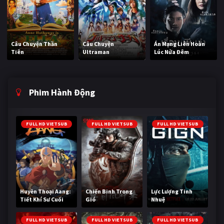
Câu Chuyện Thần
Câu Chuyện
Án Mạng Liên Hoàn
Tiên
Ultraman
Lúc Nửa Đêm
Phim Hành Động
FULL HD VIETSUB
FULL HD VIETSUB
FULL HD VIETSUB
Huyền Thoại Aang:
Chiến Binh Trong
Lực Lượng Tinh
Tiết Khí Sư Cuối
Gió
Nhuệ
Cùng
FULL HD VIETSUB
FULL HD VIETSUB
FULL HD VIETSUB