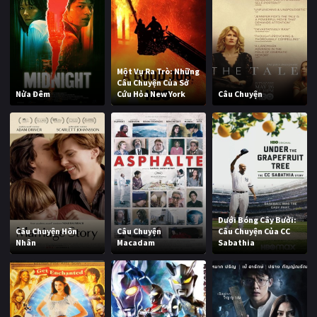
Một Vụ Ra Trò: Những
Câu Chuyện Của Sở
Nửa Đêm
Cứu Hỏa New York
Câu Chuyện
Dưới Bóng Cây Bưởi:
Câu Chuyện Hôn
Câu Chuyện
Câu Chuyện Của CC
Nhân
Macadam
Sabathia