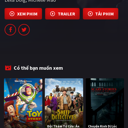
PHIM MỚI
XEM PHIM
TRAILER
TẢI PHIM
PHIM BỘ
PHIM LẺ
PHIM CHIẾU RẠP
TUYỂN TẬP PHIM
BLOG
Có thể bạn muốn xem
Đội Thám Tử Cừu: Án
Chuyện Kinh Dị Lúc