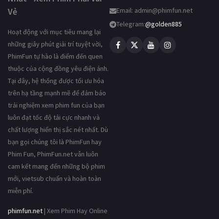
Vẻ
Email:
admin@phimfun.net
Telegram:
@golden885
Hoạt động với mục tiêu mang lại
những giây phút giải trí tuyệt vời,
PhimFun tự hào là điểm đến quen
thuộc của cộng đồng yêu điện ảnh.
Tại đây, hệ thống được tối ưu hóa
trên hạ tầng mạnh mẽ để đảm bảo
trải nghiệm xem phim fun của bạn
luôn đạt tốc độ tải cực nhanh và
chất lượng hiển thị sắc nét nhất. Dù
bạn gọi chúng tôi là PhimFun hay
Phim Fun, PhimFun.net vẫn luôn
cam kết mang đến những bộ phim
mới, vietsub chuẩn và hoàn toàn
miễn phí.
phimfun.net
| Xem Phim Hay Online