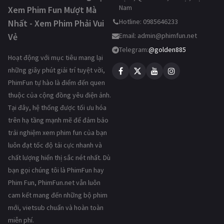
Nam
Xem Phim Fun Mượt Mà
Hotline: 0985646233
Nhất - Xem Phim Phải Vui
Vẻ
Email:
admin@phimfun.net
Telegram:
@golden885
Hoạt động với mục tiêu mang lại
những giây phút giải trí tuyệt vời,
PhimFun tự hào là điểm đến quen
thuộc của cộng đồng yêu điện ảnh.
Tại đây, hệ thống được tối ưu hóa
trên hạ tầng mạnh mẽ để đảm bảo
trải nghiệm xem phim fun của bạn
luôn đạt tốc độ tải cực nhanh và
chất lượng hiển thị sắc nét nhất. Dù
bạn gọi chúng tôi là PhimFun hay
Phim Fun, PhimFun.net vẫn luôn
cam kết mang đến những bộ phim
mới, vietsub chuẩn và hoàn toàn
miễn phí.