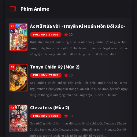
Phim Anime
Ác Nữ Nửa Vời ~Truyền Kì Hoán Hồn Đổi Xác~
#1
10
FULL HD VIETSUB
Được điện hạ hết mực sủng ái và ví như nàng bướm rực rỡ giữa chốn
cung đình, Reirin bất ngờ trở thành nạn nhân của Keigetsu – một kẻ
sống ký sinh trong triều đình đã sử dụng ma thuật để hoán đổi th ...
Tanya Chiến Ký (Mùa 2)
#2
10
FULL HD VIETSUB
Sau những chiến thắng đầy khốc liệt trên chiến trường, Tanya
Degurechaff tiếp tục phục vụ trong quân đội Đế quốc khi cuộc chiến ngày
càng leo thang và mở rộng trên nhiều mặt trận. Dù sở hữu tài năn ...
Clevatess (Mùa 2)
#3
10
FULL HD VIETSUB
Sau những biến cố làm thay đổi cục diện của thế giới, Clevatess (Season
2) tiếp tục theo chân Clevatess cùng những đồng minh trong cuộc chiến
chống lại các thế lực đang đẩy nhân loại đến bờ vực diệ ...