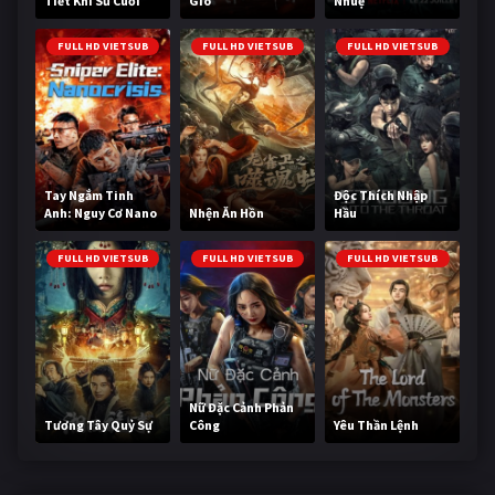
Tiết Khí Sư Cuối
Gió
Nhuệ
Cùng
FULL HD VIETSUB
FULL HD VIETSUB
FULL HD VIETSUB
Tay Ngắm Tinh
Độc Thích Nhập
Anh: Nguy Cơ Nano
Nhện Ăn Hồn
Hầu
FULL HD VIETSUB
FULL HD VIETSUB
FULL HD VIETSUB
Nữ Đặc Cảnh Phản
Tương Tây Quỷ Sự
Công
Yêu Thần Lệnh