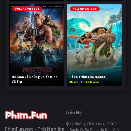
FULL HD VIETSUB
FULL HD VIETSUB
He-Man Và Những Chiến Binh
Hành Trình Của Moana
Vũ Trụ
486,319 lượt xem
234,449 lượt xem
Liên Hệ
22 đường Châu Long, P. Trúc
PhimFun.net - Trải Nghiệm
Bạch, Q. Ba Đình, Hà Nội, Việt