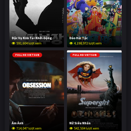
Đặc Vụ Kim Tái Khởi Động
Đảo Hải Tặc
591,604 lượt xem
4,198,972 lượt xem
FULL HD VIETSUB
FULL HD VIETSUB
Ám Ảnh
Nữ Siêu Nhân
714,047 lượt xem
542,504 lượt xem