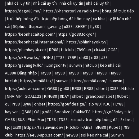
|
nhà cái uy tín
|
nhà cái uy tín
|
nhà cái uy tín
|
nhà cái uy tín
|
https://daga88.my/
|
https://xhamsterlive.radio.fm/
|
bóng đá trực tiếp
|
trực tiếp bóng đá
|
trực tiếp bóng đá hôm nay
|
ca khia
|
tỷ lệ kèo nhà
cái
|
90phut
|
thapcam
|
gavang
|
u888
|
SHBET
|
fly88
|
https://keonhacaitop.com/
|
https://go88.tokyo/
|
https://keonhacai.international/
|
https://phimhayok.tv/
|
https://phimhayok.co/
|
RR88
|
Hitclub
|
789Club
|
ck444
|
GG88
|
https://ok9.works/
|
NOHU
|
TT88
|
789P
|
qh88
|
rr88
|
J88
|
https://gavangtv.llc/
|
luongsontv
|
sunwin
|
hitclub
|
kèo nhà cái
|
AE888 Đăng Nhập
|
Hay88
|
Hay88
|
Hay88
|
Hay88
|
Hay88
|
Hay88
|
hitclub
|
https://mm88.tax/
|
sunwin
|
https://icm88.com/
|
sunwin
|
https://aukuwin.com/
|
GG88
|
go88
|
RR88
|
RR88
|
shbet
|
XX88
|
Hitclub
|
NHATVIP
|
GOAL123
|
KING88
|
8DAY
|
shbet
|
grandpashabet
|
86bet
|
o8
|
rr88
|
uy88
|
onbet
|
https://go8f.design/
|
alo789
|
KJC
|
FLY88
|
hay.win
|
QS88
|
O8
|
go88
|
Socolive
|
CakhiaTV
|
https://go88play.site
|
CM88
|
8US
|
Phim Moi
|
TD88
|
TD88
|
xoilactv trực tiếp bóng đá
|
8x bet
|
kjc
|
xx88
|
https://taisunwin.dev
|
Hitclub
|
FABET
|
BIG88
|
Kubet
|
789
club
|
https://ee88-app.sa.com/
|
new88
|
soi keo nha cai
|
Sunwin