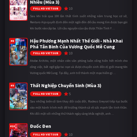
Nhiều (Mùa 3)
10
FULL HD VIETSUB
Sau khi trải qua 100 lần thất tình suốt những năm trung học cơ sở,
Rentaro Aijo quyết định đến một ngôi đền để cầu mong tìm được bạn gái
khi bước vào cấp ba. Lời cầu nguyện của cậu được Thần Tình Y ...
Hậu Phương Mạnh Nhất Thế Giới - Nhà Khai
#8
Phá Tân Binh Của Vương Quốc Mê Cung
10
FULL HD VIETSUB
Atobe Arihito, một nhân viên văn phòng luôn cống hiến hết mình cho
công việc, bất ngờ gặp tai nạn và được chuyển sinh đến dị giới mang tên
Vương quốc Mê Cung. Tại đây, anh trở thành một mạo hiểm gi ...
Thất Nghiệp Chuyển Sinh (Mùa 3)
#9
5
FULL HD VIETSUB
Sau những biến cố làm thay đổi cuộc đời, Rudeus Greyrat tiếp tục bước
vào một hành trình mới để trưởng thành cả về sức mạnh lẫn tinh thần.
Khi đối mặt với những thử thách ngày càng khắc nghiệt, anh ...
Đuốc Đen
#10
10
FULL HD VIETSUB