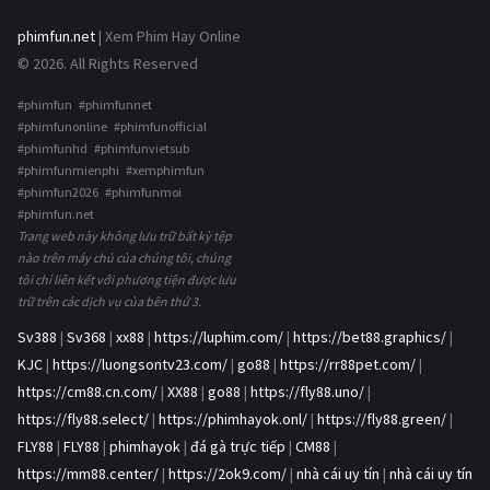
phimfun.net
| Xem Phim Hay Online
© 2026. All Rights Reserved
#phimfun #phimfunnet
#phimfunonline #phimfunofficial
#phimfunhd #phimfunvietsub
#phimfunmienphi #xemphimfun
#phimfun2026 #phimfunmoi
#phimfun.net
Trang web này không lưu trữ bất kỳ tệp
nào trên máy chủ của chúng tôi, chúng
tôi chỉ liên kết với phương tiện được lưu
trữ trên các dịch vụ của bên thứ 3.
Sv388
|
Sv368
|
xx88
|
https://luphim.com/
|
https://bet88.graphics/
|
KJC
|
https://luongsontv23.com/
|
go88
|
https://rr88pet.com/
|
https://cm88.cn.com/
|
XX88
|
go88
|
https://fly88.uno/
|
https://fly88.select/
|
https://phimhayok.onl/
|
https://fly88.green/
|
FLY88
|
FLY88
|
phimhayok
|
đá gà trực tiếp
|
CM88
|
https://mm88.center/
|
https://2ok9.com/
|
nhà cái uy tín
|
nhà cái uy tín