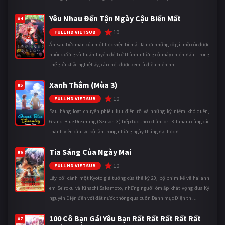
Yêu Nhau Đến Tận Ngày Cậu Biến Mất
#4
10
FULL HD VIETSUB
Ẩn sau bức màn của một học viện bí mật là nơi những cô gái mồ côi được
nuôi dưỡng và huấn luyện để trở thành những cỗ máy chiến đấu. Trong
thế giới khắc nghiệt ấy, cái chết được xem là điều hiển nh ...
Xanh Thẳm (Mùa 3)
#5
10
FULL HD VIETSUB
Sau hàng loạt chuyến phiêu lưu điên rồ và những kỷ niệm khó quên,
Grand Blue Dreaming (Season 3) tiếp tục theo chân Iori Kitahara cùng các
thành viên câu lạc bộ lặn trong những ngày tháng đại học đ ...
Tia Sáng Của Ngày Mai
#6
10
FULL HD VIETSUB
Lấy bối cảnh một Kyoto giả tưởng của thế kỷ 20, bộ phim kể về hai anh
em Seiroku và Kihachi Sakamoto, những người ôm ấp khát vọng đưa Kỷ
nguyên Điện đến với đất nước thông qua cuốn Danh mục Điện th ...
100 Cô Bạn Gái Yêu Bạn Rất Rất Rất Rất Rất
#7