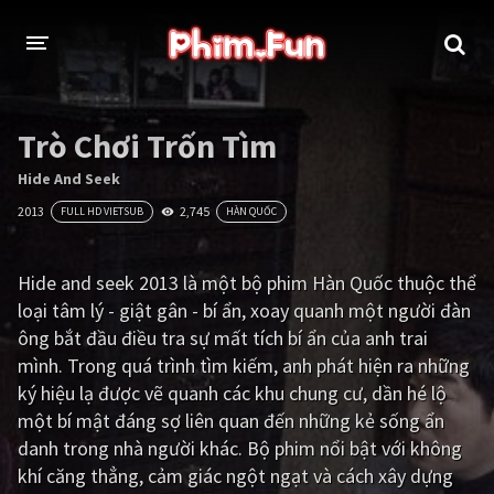
THỂ LOẠI
Trò Chơi Trốn Tìm
Thần thoại - Cổ trang
Hành động
Hide And Seek
2013
2,745
FULL HD VIETSUB
HÀN QUỐC
Tâm lý
Chiến tranh
Võ thuật - Kiếm hiệp
Nhạc kịch
Hide and seek 2013 là một bộ phim Hàn Quốc thuộc thể
loại tâm lý - giật gân - bí ẩn, xoay quanh một người đàn
Kinh dị
Tội phạm - Hình sự
ông bắt đầu điều tra sự mất tích bí ẩn của anh trai
Phiêu lưu
Hài hước
mình. Trong quá trình tìm kiếm, anh phát hiện ra những
ký hiệu lạ được vẽ quanh các khu chung cư, dần hé lộ
Viễn tưởng
Khoa học - Tài liệu
một bí mật đáng sợ liên quan đến những kẻ sống ẩn
Hoạt hình
Thể thao
danh trong nhà người khác. Bộ phim nổi bật với không
khí căng thẳng, cảm giác ngột ngạt và cách xây dựng
Tình cảm - Lãng mạn
Kỳ ảo