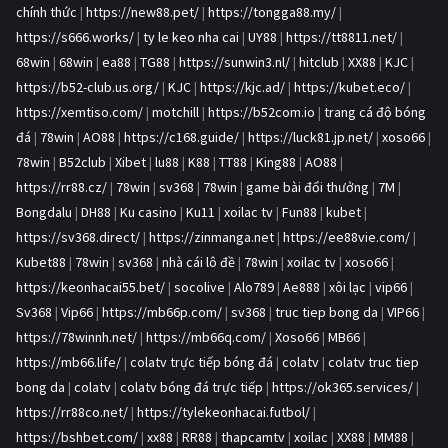
chính thức
|
https://new88.pet/
|
https://tongga88.my/
|
https://s666.works/
|
ty le keo nha cai
|
UY88
|
https://tt8811.net/
|
68win
|
68win
|
ea88
|
TG88
|
https://sunwin3.nl/
|
hitclub
|
XX88
|
KJC
|
https://b52-club.us.org/
|
KJC
|
https://kjc.ad/
|
https://kubet.eco/
|
https://xemtiso.com/
|
motchill
|
https://b52com.io
|
trang cá độ bóng
đá
|
78win
|
AO88
|
https://c168.guide/
|
https://luck81.jp.net/
|
xoso66
|
78win
|
B52club
|
Xibet
|
lu88
|
K88
|
TT88
|
King88
|
AO88
|
https://rr88.cz/
|
78win
|
sv368
|
78win
|
game bài đổi thưởng
|
7M
|
Bongdalu
|
DH88
|
Ku casino
|
Ku11
|
xoilac tv
|
Fun88
|
kubet
|
https://sv368.direct/
|
https://zinmanga.net
|
https://ee88vie.com/
|
Kubet88
|
78win
|
sv368
|
nhà cái lô đề
|
78win
|
xoilac tv
|
xoso66
|
https://keonhacai55.bet/
|
socolive
|
Alo789
|
Ae888
|
xôi lạc
|
vip66
|
Sv368
|
Vip66
|
https://mb66p.com/
|
sv368
|
truc tiep bong da
|
VIP66
|
https://78winnh.net/
|
https://mb66q.com/
|
Xoso66
|
MB66
|
https://mb66.life/
|
colatv trực tiếp bóng đá
|
colatv
|
colatv truc tiep
bong da
|
colatv
|
colatv bóng đá trực tiếp
|
https://ok365.services/
|
https://rr88co.net/
|
https://tylekeonhacai.futbol/
|
https://bshbet.com/
|
xx88
|
RR88
|
thapcamtv
|
xoilac
|
XX88
|
MM88
|