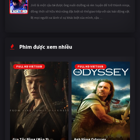
Jirô là một cậu bé được ông nuôi dưỡng và rèn luyện để trở thành ninja,
đồng thời sở hữu khả năng đặc biệt có thể giao tiếp với các loài động vật.
Bị mọi người xa lánh vì sự khác biệt của mình, cậu ...
Phim được xem nhiều
FULL HD VIETSUB
FULL HD VIETSUB
Gia Tộc Rồng (Mùa 3)
Anh Hùng Odyssey