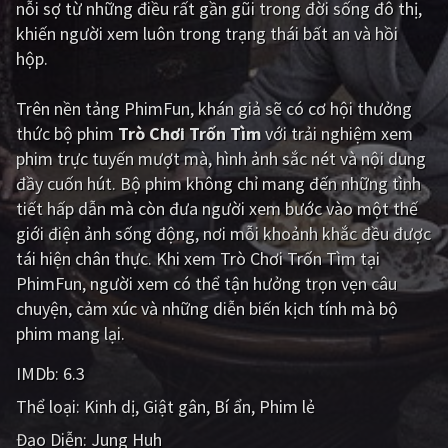
nỗi sợ từ những điều rất gần gũi trong đời sống đô thị,
khiến người xem luôn trong trạng thái bất an và hồi
Giật gân
Gia đình
hộp.
Bí ẩn
Lịch sử
Trên nền tảng
PhimFun
, khán giả sẽ có cơ hội thưởng
Viễn Tây
Tiểu sử
thức bộ phim
Trò Chơi Trốn Tìm
với trải nghiệm xem
GameShow
DramaTV
phim trực tuyến mượt mà, hình ảnh sắc nét và nội dung
đầy cuốn hút. Bộ phim không chỉ mang đến những tình
QUỐC GIA
tiết hấp dẫn mà còn đưa người xem bước vào một thế
giới điện ảnh sống động, nơi mỗi khoảnh khắc đều được
Âu - Mỹ
Trung Quốc - Hồng Kông
tái hiện chân thực. Khi xem Trò Chơi Trốn Tìm tại
PhimFun, người xem có thể tận hưởng trọn vẹn câu
Hàn Quốc
Nhật Bản
chuyện, cảm xúc và những diễn biến kịch tính mà bộ
Ấn Độ
Việt Nam
phim mang lại.
Tổng hợp
IMDb:
6.3
Thể loại:
Kinh dị
Giật gân
Bí ẩn
Phim lẻ
CẬP NHẬT
Đạo Diễn:
Jung Huh