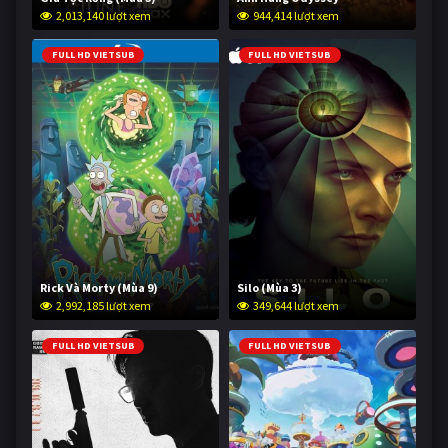
2,013,140 lượt xem
944,414 lượt xem
FULL HD VIETSUB
FULL HD VIETSUB
Rick Và Morty (Mùa 9)
Silo (Mùa 3)
2,992,185 lượt xem
349,644 lượt xem
FULL HD VIETSUB
FULL HD VIETSUB