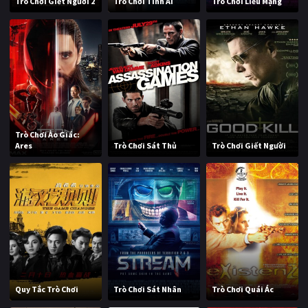
Trò Chơi Giết Người 2
Trò Chơi Tình Ái
Trò Chơi Liều Mạng
Trò Chơi Ảo Giác:
Ares
Trò Chơi Sát Thủ
Trò Chơi Giết Người
Quy Tắc Trò Chơi
Trò Chơi Sát Nhân
Trò Chơi Quái Ác