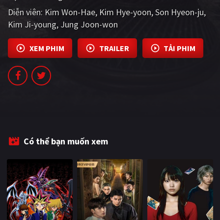
PHIM MỚI
Diễn viên:
Kim Won-Hae
Kim Hye-yoon
Son Hyeon-ju
Kim Ji-young
Jung Joon-won
PHIM BỘ
PHIM LẺ
XEM PHIM
TRAILER
TẢI PHIM
PHIM CHIẾU RẠP
TUYỂN TẬP PHIM
BLOG
Có thể bạn muốn xem