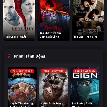
Trò Chơi Tìm Xác:
Trò Chơi Tình Ái
Đêm Cuối Cùng
Trò Chơi Trốn Tìm
Phim Hành Động
FULL HD VIETSUB
FULL HD VIETSUB
FULL HD VIETSUB
Huyền Thoại Aang:
Chiến Binh Trong
Lực Lượng Tinh