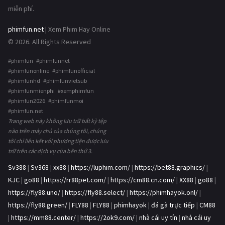
miễn phí.
phimfun.net
| Xem Phim Hay Online
© 2026. All Rights Reserved
#phimfun #phimfunnet
#phimfunonline #phimfunofficial
#phimfunhd #phimfunvietsub
#phimfunmienphi #xemphimfun
#phimfun2026 #phimfunmoi
#phimfun.net
Trang web này không lưu trữ bất kỳ tệp
nào trên máy chủ của chúng tôi, chúng
tôi chỉ liên kết với phương tiện được lưu
trữ trên các dịch vụ của bên thứ 3.
Sv388
|
Sv368
|
xx88
|
https://luphim.com/
|
https://bet88.graphics/
|
KJC
|
go88
|
https://rr88pet.com/
|
https://cm88.cn.com/
|
XX88
|
go88
|
https://fly88.uno/
|
https://fly88.select/
|
https://phimhayok.onl/
|
https://fly88.green/
|
FLY88
|
FLY88
|
phimhayok
|
đá gà trực tiếp
|
CM88
|
https://mm88.center/
|
https://2ok9.com/
|
nhà cái uy tín
|
nhà cái uy