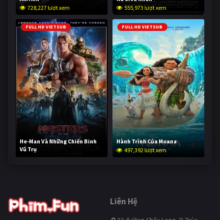
728,227 lượt xem
555,973 lượt xem
FULL HD VIETSUB
FULL HD VIETSUB
He-Man Và Những Chiến Binh
Hành Trình Của Moana
Vũ Trụ
497,392 lượt xem
246,676 lượt xem
Liên Hệ