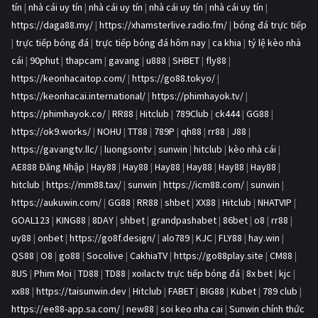
tín
|
nhà cái uy tín
|
nhà cái uy tín
|
nhà cái uy tín
|
nhà cái uy tín
|
https://daga88.my/
|
https://xhamsterlive.radio.fm/
|
bóng đá trực tiếp
|
trực tiếp bóng đá
|
trực tiếp bóng đá hôm nay
|
ca khia
|
tỷ lệ kèo nhà
cái
|
90phut
|
thapcam
|
gavang
|
u888
|
SHBET
|
fly88
|
https://keonhacaitop.com/
|
https://go88.tokyo/
|
https://keonhacai.international/
|
https://phimhayok.tv/
|
https://phimhayok.co/
|
RR88
|
Hitclub
|
789Club
|
ck444
|
GG88
|
https://ok9.works/
|
NOHU
|
TT88
|
789P
|
qh88
|
rr88
|
J88
|
https://gavangtv.llc/
|
luongsontv
|
sunwin
|
hitclub
|
kèo nhà cái
|
AE888 Đăng Nhập
|
Hay88
|
Hay88
|
Hay88
|
Hay88
|
Hay88
|
Hay88
|
hitclub
|
https://mm88.tax/
|
sunwin
|
https://icm88.com/
|
sunwin
|
https://aukuwin.com/
|
GG88
|
RR88
|
shbet
|
XX88
|
Hitclub
|
NHATVIP
|
GOAL123
|
KING88
|
8DAY
|
shbet
|
grandpashabet
|
86bet
|
o8
|
rr88
|
uy88
|
onbet
|
https://go8f.design/
|
alo789
|
KJC
|
FLY88
|
hay.win
|
QS88
|
O8
|
go88
|
Socolive
|
CakhiaTV
|
https://go88play.site
|
CM88
|
8US
|
Phim Moi
|
TD88
|
TD88
|
xoilactv trực tiếp bóng đá
|
8x bet
|
kjc
|
xx88
|
https://taisunwin.dev
|
Hitclub
|
FABET
|
BIG88
|
Kubet
|
789 club
|
https://ee88-app.sa.com/
|
new88
|
soi keo nha cai
|
Sunwin chính thức