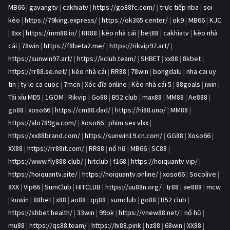
MB66
|
gavangtv
|
cakhiatv
|
https://go88fc.com/
|
trực tiếp nba
|
soi
kèo
|
https://79king.express/
|
https://ok365.center/
|
ok9
|
MB66
|
KJC
|
8xx
|
https://mm88.io/
|
RR88
|
kèo nhà cái
|
bet88
|
cakhiatv
|
kèo nhà
cái
|
78win
|
https://f8beta2.me/
|
https://rikvip97.art/
|
https://sunwin97.art/
|
https://kclub.team/
|
SHBET
|
xx88
|
8kbet
|
https://rr88.se.net/
|
kèo nhà cái
|
RR88
|
78win
|
bongdalu
|
nha cai uy
tin
|
ty le ca cuoc
|
7mcn
|
Xóc đĩa online
|
Kèo nhà cái 5
|
88goals
|
iwin
|
Tài xỉu MD5
|
1GOM
|
Rikvip
|
Go88
|
B52 club
|
max88
|
MM88
|
Ae888
|
go88
|
xoso66
|
https://cm88.dad/
|
https://hi88.uno/
|
MM88
|
https://alo789ga.com/
|
Xoso66
|
phim sex vlxx
|
https://xx88brand.com/
|
https://sunwin19.cn.com/
|
GG88
|
Xoso66
|
XX88
|
https://rr88it.com/
|
RR88
|
nổ hũ
|
MB66
|
SC88
|
https://www.fly888.club/
|
hitclub
|
f168
|
https://hoiquantv.vip/
|
https://hoiquantv.site/
|
https://hoiquantv.online/
|
xoso66
|
Socolive
|
8XX
|
Vip66
|
SumClub
|
HITCLUB
|
https://uu88n.org/
|
tr88
|
ae888
|
mcw
|
kuwin
|
88bet
|
x88
|
ao88
|
qq88
|
sumclub
|
go88
|
B52 club
|
https://shbet.health/
|
33win
|
99ok
|
https://vnew88.net/
|
nổ hũ
|
mu88
|
https://qs88.team/
|
https://hi88.pink
|
hz88
|
68win
|
XX88
|