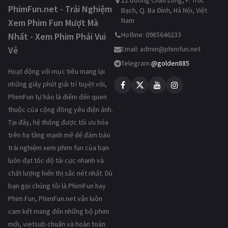
22 đường Châu Long, P. Trúc
PhimFun.net - Trải Nghiệm
Bạch, Q. Ba Đình, Hà Nội, Việt
Nam
Xem Phim Fun Mượt Mà
Hotline: 0985646233
Nhất - Xem Phim Phải Vui
Vẻ
Email:
admin@phimfun.net
Telegram:
@golden885
Hoạt động với mục tiêu mang lại
những giây phút giải trí tuyệt vời,
PhimFun tự hào là điểm đến quen
thuộc của cộng đồng yêu điện ảnh.
Tại đây, hệ thống được tối ưu hóa
trên hạ tầng mạnh mẽ để đảm bảo
trải nghiệm xem phim fun của bạn
luôn đạt tốc độ tải cực nhanh và
chất lượng hiển thị sắc nét nhất. Dù
bạn gọi chúng tôi là PhimFun hay
Phim Fun, PhimFun.net vẫn luôn
cam kết mang đến những bộ phim
mới, vietsub chuẩn và hoàn toàn