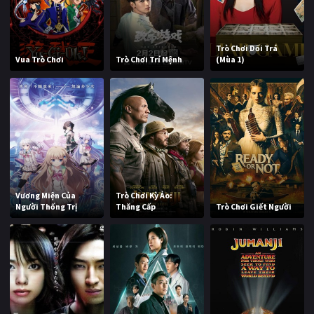
Trò Chơi Dối Trá
Vua Trò Chơi
Trò Chơi Trí Mệnh
(Mùa 1)
Vương Miện Của
Trò Chơi Kỳ Ảo:
Người Thống Trị
Thăng Cấp
Trò Chơi Giết Người