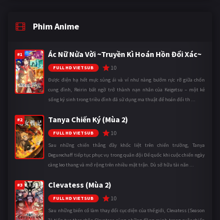
Phim Anime
Ác Nữ Nửa Vời ~Truyền Kì Hoán Hồn Đổi Xác~
#1
10
FULL HD VIETSUB
Được điện hạ hết mực sủng ái và ví như nàng bướm rực rỡ giữa chốn
cung đình, Reirin bất ngờ trở thành nạn nhân của Keigetsu – một kẻ
sống ký sinh trong triều đình đã sử dụng ma thuật để hoán đổi th ...
Tanya Chiến Ký (Mùa 2)
#2
10
FULL HD VIETSUB
Sau những chiến thắng đầy khốc liệt trên chiến trường, Tanya
Degurechaff tiếp tục phục vụ trong quân đội Đế quốc khi cuộc chiến ngày
càng leo thang và mở rộng trên nhiều mặt trận. Dù sở hữu tài năn ...
Clevatess (Mùa 2)
#3
10
FULL HD VIETSUB
Sau những biến cố làm thay đổi cục diện của thế giới, Clevatess (Season