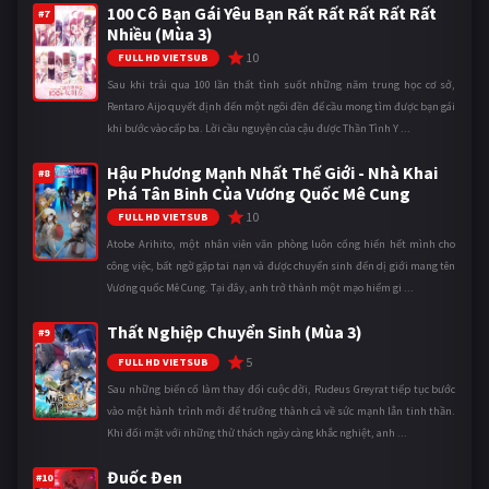
100 Cô Bạn Gái Yêu Bạn Rất Rất Rất Rất Rất
#7
Nhiều (Mùa 3)
10
FULL HD VIETSUB
Sau khi trải qua 100 lần thất tình suốt những năm trung học cơ sở,
Rentaro Aijo quyết định đến một ngôi đền để cầu mong tìm được bạn gái
khi bước vào cấp ba. Lời cầu nguyện của cậu được Thần Tình Y ...
Hậu Phương Mạnh Nhất Thế Giới - Nhà Khai
#8
Phá Tân Binh Của Vương Quốc Mê Cung
10
FULL HD VIETSUB
Atobe Arihito, một nhân viên văn phòng luôn cống hiến hết mình cho
công việc, bất ngờ gặp tai nạn và được chuyển sinh đến dị giới mang tên
Vương quốc Mê Cung. Tại đây, anh trở thành một mạo hiểm gi ...
Thất Nghiệp Chuyển Sinh (Mùa 3)
#9
5
FULL HD VIETSUB
Sau những biến cố làm thay đổi cuộc đời, Rudeus Greyrat tiếp tục bước
vào một hành trình mới để trưởng thành cả về sức mạnh lẫn tinh thần.
Khi đối mặt với những thử thách ngày càng khắc nghiệt, anh ...
Đuốc Đen
#10