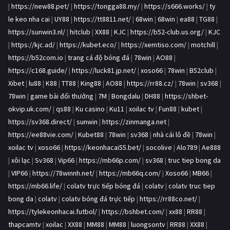
|
https://new88.pet/
|
https://tongga88.my/
|
https://s666.works/
|
ty
le keo nha cai
|
UY88
|
https://tt8811.net/
|
68win
|
68win
|
ea88
|
TG88
|
https://sunwin3.nl/
|
hitclub
|
XX88
|
KJC
|
https://b52-club.us.org/
|
KJC
|
https://kjc.ad/
|
https://kubet.eco/
|
https://xemtiso.com/
|
motchill
|
https://b52com.io
|
trang cá độ bóng đá
|
78win
|
AO88
|
https://c168.guide/
|
https://luck81.jp.net/
|
xoso66
|
78win
|
B52club
|
Xibet
|
lu88
|
K88
|
TT88
|
King88
|
AO88
|
https://rr88.cz/
|
78win
|
sv368
|
78win
|
game bài đổi thưởng
|
7M
|
Bongdalu
|
DH88
|
https://shbet-
okvip.uk.com/
|
qs88
|
Ku casino
|
Ku11
|
xoilac tv
|
Fun88
|
kubet
|
https://sv368.direct/
|
sunwin
|
https://zinmanga.net
|
https://ee88vie.com/
|
Kubet88
|
78win
|
sv368
|
nhà cái lô đề
|
78win
|
xoilac tv
|
xoso66
|
https://keonhacai55.bet/
|
socolive
|
Alo789
|
Ae888
|
xôi lạc
|
Sv368
|
Vip66
|
https://mb66p.com/
|
sv368
|
truc tiep bong da
|
VIP66
|
https://78winnh.net/
|
https://mb66q.com/
|
Xoso66
|
MB66
|
https://mb66.life/
|
colatv trực tiếp bóng đá
|
colatv
|
colatv truc tiep
bong da
|
colatv
|
colatv bóng đá trực tiếp
|
https://rr88co.net/
|
https://tylekeonhacai.futbol/
|
https://bshbet.com/
|
xx88
|
RR88
|
thapcamtv
|
xoilac
|
XX88
|
MM88
|
MM88
|
luongsontv
|
RR88
|
XX88
|