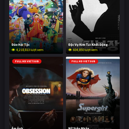
Đảo Hải Tặc
Đặc Vụ Kim Tái Khởi Động
4,218,813 lượt xem
604,850 lượt xem
FULL HD VIETSUB
FULL HD VIETSUB
Ám Ảnh
Nữ Siêu Nhân