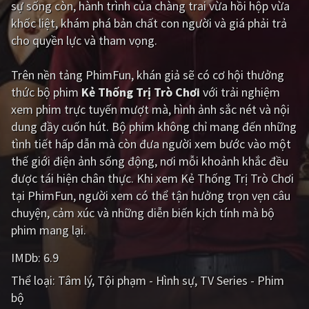
sự sống còn, hành trình của chàng trai vừa hồi hộp vừa
khốc liệt, khám phá bản chất con người và giá phải trả
Giật gân
Gia đình
cho quyền lực và tham vọng.
Bí ẩn
Lịch sử
Trên nền tảng
PhimFun
, khán giả sẽ có cơ hội thưởng
Viễn Tây
Tiểu sử
thức bộ phim
Kẻ Thống Trị Trò Chơi
với trải nghiệm
GameShow
DramaTV
xem phim trực tuyến mượt mà, hình ảnh sắc nét và nội
dung đầy cuốn hút. Bộ phim không chỉ mang đến những
QUỐC GIA
tình tiết hấp dẫn mà còn đưa người xem bước vào một
thế giới điện ảnh sống động, nơi mỗi khoảnh khắc đều
Âu - Mỹ
Trung Quốc - Hồng Kông
được tái hiện chân thực. Khi xem Kẻ Thống Trị Trò Chơi
tại PhimFun, người xem có thể tận hưởng trọn vẹn câu
Hàn Quốc
Nhật Bản
chuyện, cảm xúc và những diễn biến kịch tính mà bộ
Ấn Độ
Việt Nam
phim mang lại.
Tổng hợp
IMDb:
6.9
Thể loại:
Tâm lý
Tội phạm - Hình sự
TV Series - Phim
CẬP NHẬT
bộ