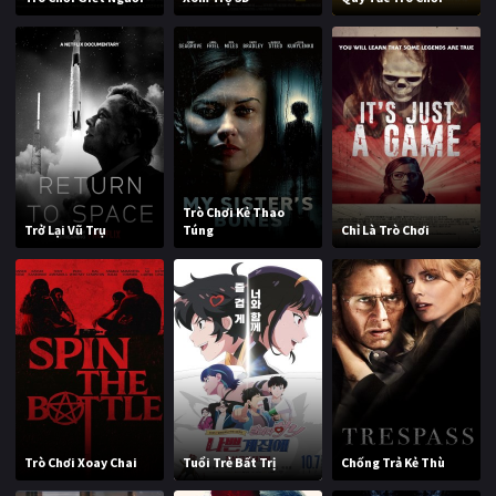
Trò Chơi Kẻ Thao
Trở Lại Vũ Trụ
Túng
Chỉ Là Trò Chơi
Trò Chơi Xoay Chai
Tuổi Trẻ Bất Trị
Chống Trả Kẻ Thù