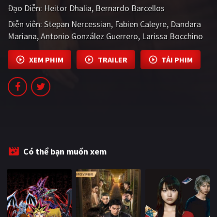
Đạo Diễn:
Heitor Dhalia
Bernardo Barcellos
PHIM MỚI
Diễn viên:
Stepan Nercessian
Fabien Caleyre
Dandara
PHIM BỘ
Mariana
Antonio González Guerrero
Larissa Bocchino
PHIM LẺ
XEM PHIM
TRAILER
TẢI PHIM
PHIM CHIẾU RẠP
TUYỂN TẬP PHIM
BLOG
Có thể bạn muốn xem