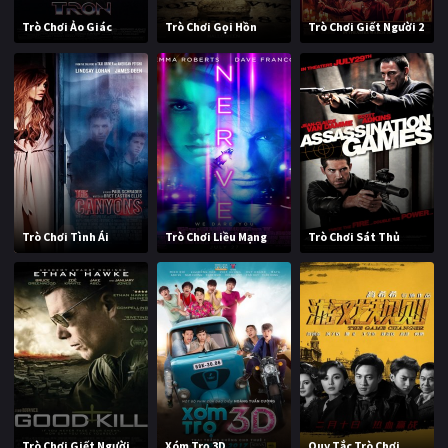
Trò Chơi Ảo Giác
Trò Chơi Gọi Hồn
Trò Chơi Giết Người 2
Trò Chơi Tình Ái
Trò Chơi Liều Mạng
Trò Chơi Sát Thủ
Trò Chơi Giết Người
Xóm Trọ 3D
Quy Tắc Trò Chơi