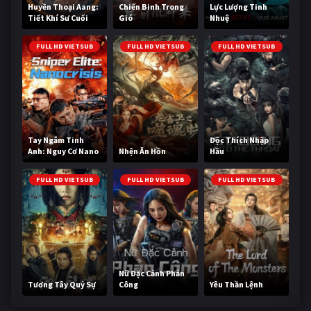
Huyền Thoại Aang:
Chiến Binh Trong
Lực Lượng Tinh
Tiết Khí Sư Cuối
Gió
Nhuệ
Cùng
FULL HD VIETSUB
FULL HD VIETSUB
FULL HD VIETSUB
Tay Ngắm Tinh
Độc Thích Nhập
Anh: Nguy Cơ Nano
Nhện Ăn Hồn
Hầu
FULL HD VIETSUB
FULL HD VIETSUB
FULL HD VIETSUB
Nữ Đặc Cảnh Phản
Tương Tây Quỷ Sự
Công
Yêu Thần Lệnh