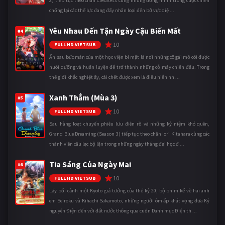
2) tiếp tục theo chân Clevatess cùng những đồng minh trong cuộc chiến
chống lại các thế lực đang đẩy nhân loại đến bờ vực diệ ...
Yêu Nhau Đến Tận Ngày Cậu Biến Mất
#4
10
FULL HD VIETSUB
Ẩn sau bức màn của một học viện bí mật là nơi những cô gái mồ côi được
nuôi dưỡng và huấn luyện để trở thành những cỗ máy chiến đấu. Trong
thế giới khắc nghiệt ấy, cái chết được xem là điều hiển nh ...
Xanh Thẳm (Mùa 3)
#5
10
FULL HD VIETSUB
Sau hàng loạt chuyến phiêu lưu điên rồ và những kỷ niệm khó quên,
Grand Blue Dreaming (Season 3) tiếp tục theo chân Iori Kitahara cùng các
thành viên câu lạc bộ lặn trong những ngày tháng đại học đ ...
Tia Sáng Của Ngày Mai
#6
10
FULL HD VIETSUB
Lấy bối cảnh một Kyoto giả tưởng của thế kỷ 20, bộ phim kể về hai anh
em Seiroku và Kihachi Sakamoto, những người ôm ấp khát vọng đưa Kỷ
nguyên Điện đến với đất nước thông qua cuốn Danh mục Điện th ...