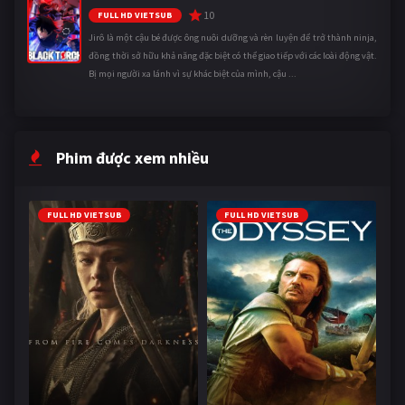
10
FULL HD VIETSUB
Jirô là một cậu bé được ông nuôi dưỡng và rèn luyện để trở thành ninja,
đồng thời sở hữu khả năng đặc biệt có thể giao tiếp với các loài động vật.
Bị mọi người xa lánh vì sự khác biệt của mình, cậu ...
Phim được xem nhiều
FULL HD VIETSUB
FULL HD VIETSUB