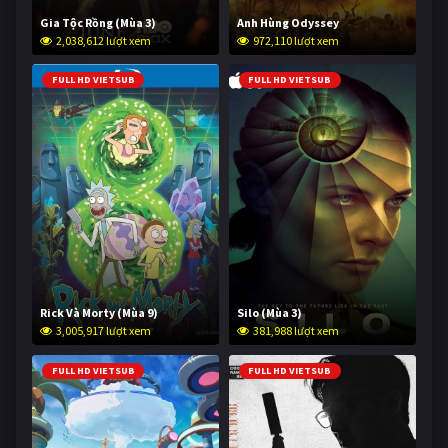
Gia Tộc Rồng (Mùa 3)
Anh Hùng Odyssey
2,038,612 lượt xem
972,110 lượt xem
FULL HD VIETSUB
FULL HD VIETSUB
Rick Và Morty (Mùa 9)
Silo (Mùa 3)
3,005,917 lượt xem
381,988 lượt xem
FULL HD VIETSUB
FULL HD VIETSUB