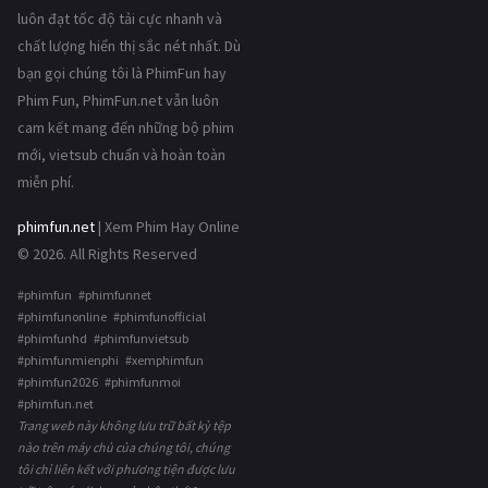
luôn đạt tốc độ tải cực nhanh và
chất lượng hiển thị sắc nét nhất. Dù
bạn gọi chúng tôi là PhimFun hay
Phim Fun, PhimFun.net vẫn luôn
cam kết mang đến những bộ phim
mới, vietsub chuẩn và hoàn toàn
miễn phí.
phimfun.net
| Xem Phim Hay Online
© 2026. All Rights Reserved
#phimfun #phimfunnet
#phimfunonline #phimfunofficial
#phimfunhd #phimfunvietsub
#phimfunmienphi #xemphimfun
#phimfun2026 #phimfunmoi
#phimfun.net
Trang web này không lưu trữ bất kỳ tệp
nào trên máy chủ của chúng tôi, chúng
tôi chỉ liên kết với phương tiện được lưu