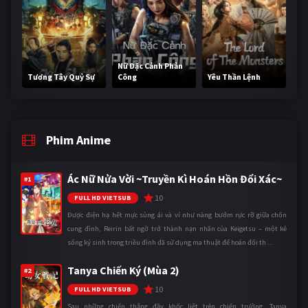
Nữ Đặc Cảnh Phản
Tương Tây Quỷ Sự
Công
Yêu Thần Lệnh
Phim Anime
Ác Nữ Nửa Vời ~Truyền Kì Hoán Hồn Đổi Xác~
#1
10
FULL HD VIETSUB
Được điện hạ hết mực sủng ái và ví như nàng bướm rực rỡ giữa chốn
cung đình, Reirin bất ngờ trở thành nạn nhân của Keigetsu – một kẻ
sống ký sinh trong triều đình đã sử dụng ma thuật để hoán đổi th ...
Tanya Chiến Ký (Mùa 2)
#2
10
FULL HD VIETSUB
Sau những chiến thắng đầy khốc liệt trên chiến trường, Tanya