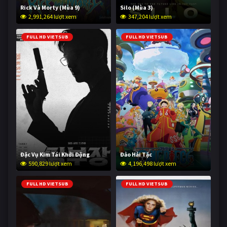
Rick Và Morty (Mùa 9)
Silo (Mùa 3)
2,991,264 lượt xem
347,204 lượt xem
FULL HD VIETSUB
FULL HD VIETSUB
Đặc Vụ Kim Tái Khởi Động
Đảo Hải Tặc
590,829 lượt xem
4,196,498 lượt xem
FULL HD VIETSUB
FULL HD VIETSUB