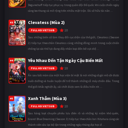
Degurechaff tiếp tục phục vụ trong quân đội Đế quốc khi cuộc chiến ngày
càng leo thang và mở rộng trên nhiều mặt trận. Dù sở hữu tài năn ...
Clevatess (Mùa 2)
#3
10
FULL HD VIETSUB
Sau những biến cố làm thay đổi cục diện của thế giới, Clevatess (Season
2) tiếp tục theo chân Clevatess cùng những đồng minh trong cuộc chiến
chống lại các thế lực đang đẩy nhân loại đến bờ vực diệ ...
Yêu Nhau Đến Tận Ngày Cậu Biến Mất
#4
10
FULL HD VIETSUB
Ẩn sau bức màn của một học viện bí mật là nơi những cô gái mồ côi được
nuôi dưỡng và huấn luyện để trở thành những cỗ máy chiến đấu. Trong
thế giới khắc nghiệt ấy, cái chết được xem là điều hiển nh ...
Xanh Thẳm (Mùa 3)
#5
10
FULL HD VIETSUB
Sau hàng loạt chuyến phiêu lưu điên rồ và những kỷ niệm khó quên,
Grand Blue Dreaming (Season 3) tiếp tục theo chân Iori Kitahara cùng các
thành viên câu lạc bộ lặn trong những ngày tháng đại học đ ...