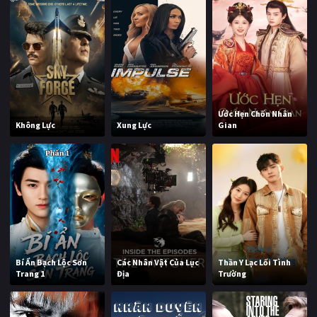
Ước Hẹn Chốn Nhân
Không Lực
Xung Lực
Gian
Bí Ẩn Bạch Lộc Sơn
Các Nhân Vật Của Lục
Thần Y Lạc Lối Tình
Trang 1
Địa
Trường