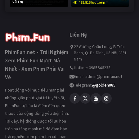
Vũ Trụ
485,816 lượt xem
233,712 lượt xem
Liên Hệ
22 đường Châu Long, P. Trúc
PhimFun.net - Trải Nghiệm
Bạch, Q. Ba Đình, Hà Nội, Việt
Nam
Xem Phim Fun Mượt Mà
Hotline: 0985646233
Nhất - Xem Phim Phải Vui
Vẻ
Email:
admin@phimfun.net
Telegram:
@golden885
Hoạt động với mục tiêu mang lại
những giây phút giải trí tuyệt vời,
PhimFun tự hào là điểm đến quen
thuộc của cộng đồng yêu điện ảnh.
Tại đây, hệ thống được tối ưu hóa
trên hạ tầng mạnh mẽ để đảm bảo
trải nghiệm xem phim fun của bạn