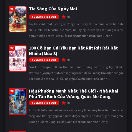
Tia Sáng Của Ngày Mai
#6
10
FULL HD VIETSUB
Lấy bối cảnh một Kyoto giả tưởng của thế kỷ 20, bộ phim kể về hai anh
em Seiroku và Kihachi Sakamoto, những người ôm ấp khát vọng đưa Kỷ
nguyên Điện đến với đất nước thông qua cuốn Danh mục Điện th ...
100 Cô Bạn Gái Yêu Bạn Rất Rất Rất Rất Rất
#7
Nhiều (Mùa 3)
10
FULL HD VIETSUB
Sau khi trải qua 100 lần thất tình suốt những năm trung học cơ sở,
Rentaro Aijo quyết định đến một ngôi đền để cầu mong tìm được bạn gái
khi bước vào cấp ba. Lời cầu nguyện của cậu được Thần Tình Y ...
Hậu Phương Mạnh Nhất Thế Giới - Nhà Khai
#8
Phá Tân Binh Của Vương Quốc Mê Cung
10
FULL HD VIETSUB
Atobe Arihito, một nhân viên văn phòng luôn cống hiến hết mình cho
công việc, bất ngờ gặp tai nạn và được chuyển sinh đến dị giới mang tên
Vương quốc Mê Cung. Tại đây, anh trở thành một mạo hiểm gi ...