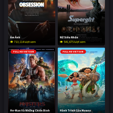
Ám Ảnh
Nữ Siêu Nhân
713,114 lượt xem
541,675 lượt xem
FULL HD VIETSUB
FULL HD VIETSUB
He-Man Và Những Chiến Binh
Hành Trình Của Moana