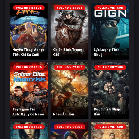
FULL HD VIETSUB
FULL HD VIETSUB
FULL HD VIETSUB
Huyền Thoại Aang:
Chiến Binh Trong
Lực Lượng Tinh
Tiết Khí Sư Cuối
Gió
Nhuệ
Cùng
FULL HD VIETSUB
FULL HD VIETSUB
FULL HD VIETSUB
Tay Ngắm Tinh
Độc Thích Nhập
Anh: Nguy Cơ Nano
Nhện Ăn Hồn
Hầu
FULL HD VIETSUB
FULL HD VIETSUB
FULL HD VIETSUB