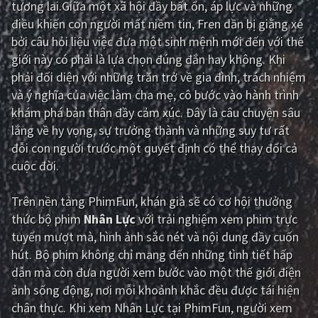
tương lai.Giữa một xã hội đầy bất ổn, áp lực và những
điều khiến con người mất niềm tin, Fren dần bị giằng xé
Giật gân
Gia đình
bởi câu hỏi liệu việc đưa một sinh mệnh mới đến với thế
Bí ẩn
Lịch sử
giới này có phải là lựa chọn đúng đắn hay không. Khi
phải đối diện với những trăn trở về gia đình, trách nhiệm
Viễn Tây
Tiểu sử
và ý nghĩa của việc làm cha mẹ, cô bước vào hành trình
GameShow
DramaTV
khám phá bản thân đầy cảm xúc. Đây là câu chuyện sâu
lắng về hy vọng, sự trưởng thành và những suy tư rất
QUỐC GIA
đỗi con người trước một quyết định có thể thay đổi cả
cuộc đời.
Âu - Mỹ
Trung Quốc - Hồng Kông
Trên nền tảng
PhimFun
, khán giả sẽ có cơ hội thưởng
Hàn Quốc
Nhật Bản
thức bộ phim
Nhân Lực
với trải nghiệm xem phim trực
Ấn Độ
Việt Nam
tuyến mượt mà, hình ảnh sắc nét và nội dung đầy cuốn
hút. Bộ phim không chỉ mang đến những tình tiết hấp
Tổng hợp
dẫn mà còn đưa người xem bước vào một thế giới điện
ảnh sống động, nơi mỗi khoảnh khắc đều được tái hiện
CẬP NHẬT
chân thực. Khi xem Nhân Lực tại PhimFun, người xem