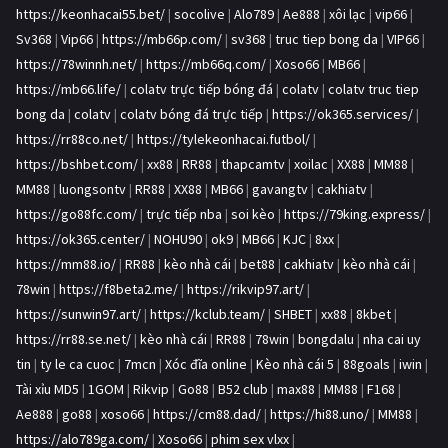
https://keonhacai55.bet/
|
socolive
|
Alo789
|
Ae888
|
xôi lạc
|
vip66
|
Sv368
|
Vip66
|
https://mb66p.com/
|
sv368
|
truc tiep bong da
|
VIP66
|
https://78winnh.net/
|
https://mb66q.com/
|
Xoso66
|
MB66
|
https://mb66.life/
|
colatv trực tiếp bóng đá
|
colatv
|
colatv truc tiep
bong da
|
colatv
|
colatv bóng đá trực tiếp
|
https://ok365.services/
|
https://rr88co.net/
|
https://tylekeonhacai.futbol/
|
https://bshbet.com/
|
xx88
|
RR88
|
thapcamtv
|
xoilac
|
XX88
|
MM88
|
MM88
|
luongsontv
|
RR88
|
XX88
|
MB66
|
gavangtv
|
cakhiatv
|
https://go88fc.com/
|
trực tiếp nba
|
soi kèo
|
https://79king.express/
|
https://ok365.center/
|
NOHU90
|
ok9
|
MB66
|
KJC
|
8xx
|
https://mm88.io/
|
RR88
|
kèo nhà cái
|
bet88
|
cakhiatv
|
kèo nhà cái
|
78win
|
https://f8beta2.me/
|
https://rikvip97.art/
|
https://sunwin97.art/
|
https://kclub.team/
|
SHBET
|
xx88
|
8kbet
|
https://rr88.se.net/
|
kèo nhà cái
|
RR88
|
78win
|
bongdalu
|
nha cai uy
tin
|
ty le ca cuoc
|
7mcn
|
Xóc đĩa online
|
Kèo nhà cái 5
|
88goals
|
iwin
|
Tài xỉu MD5
|
1GOM
|
Rikvip
|
Go88
|
B52 club
|
max88
|
MM88
|
F168
|
Ae888
|
go88
|
xoso66
|
https://cm88.dad/
|
https://hi88.uno/
|
MM88
|
https://alo789ga.com/
|
Xoso66
|
phim sex vlxx
|