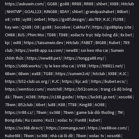
https://aukuwin.com/
|
GG88
|
go88
|
RR88
|
RR88
|
shbet
|
XX88
|
Hitclub
|
NHATVIP
|
GOAL123
|
KING88
|
8DAY
|
shbet
|
grandpashabet
|
86bet
|
o8
|
rr88
|
uy88
|
onbet
|
https://go8f.design/
|
alo789
|
KJC
|
FLY88
|
hay.win
|
QS88
|
O8
|
go88
|
Socolive
|
CakhiaTV
|
https://go88play.site
|
CM88
|
8US
|
Phim Moi
|
TD88
|
TD88
|
xoilactv trực tiếp bóng đá
|
8x bet
|
kjc
|
xx88
|
https://taisunwin.dev
|
Hitclub
|
FABET
|
BIG88
|
Kubet
|
789
club
|
https://ee88-app.sa.com/
|
new88
|
soi keo nha cai
|
Sunwin
chính thức
|
https://new88.pet/
|
https://tongga88.my/
|
https://s666.works/
|
ty le keo nha cai
|
UY88
|
https://tt8811.net/
|
68win
|
68win
|
ea88
|
TG88
|
https://sunwin3.nl/
|
hitclub
|
XX88
|
KJC
|
https://b52-club.us.org/
|
KJC
|
https://kjc.ad/
|
https://kubet.eco/
|
https://xemtiso.com/
|
motchill
|
https://b52com.io
|
trang cá độ bóng
đá
|
78win
|
AO88
|
https://c168.guide/
|
https://luck81.jp.net/
|
xoso66
|
78win
|
B52club
|
Xibet
|
lu88
|
K88
|
TT88
|
King88
|
AO88
|
https://rr88.cz/
|
78win
|
sv368
|
78win
|
game bài đổi thưởng
|
7M
|
Bongdalu
|
Ku casino
|
Ku11
|
xoilac tv
|
Fun88
|
kubet
|
https://sv368.direct/
|
https://zinmanga.net
|
https://ee88vie.com/
|
Kubet88
|
78win
|
sv368
|
nhà cái lô đề
|
78win
|
xoilac tv
|
xoso66
|