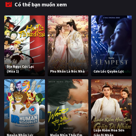
Có thể bạn muốn xem
Địa Ngục Cực Lạc
(Mùa 1)
Phu Nhân Là Nóc Nhà
Cơn Lốc Quyền Lực
Luận Kiếm Hoa Sơn
Nguồn Nhân Lực
Muốn Nhìn Thấy Em
Gặp Dị Nhân