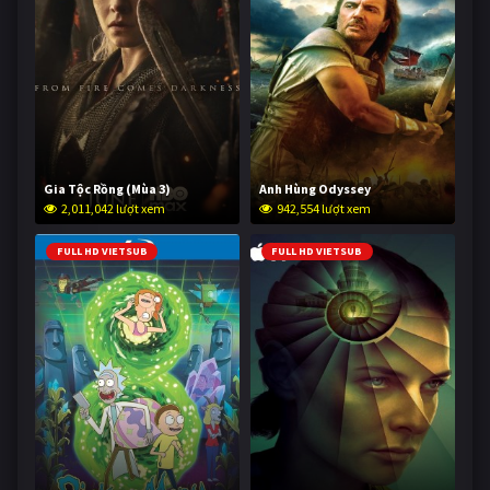
Gia Tộc Rồng (Mùa 3)
Anh Hùng Odyssey
2,011,042 lượt xem
942,554 lượt xem
FULL HD VIETSUB
FULL HD VIETSUB