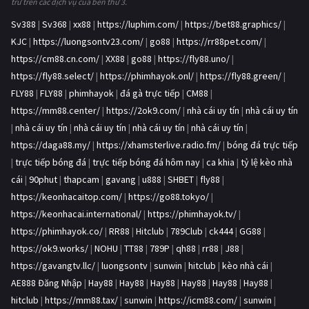
trữ trên các dịch vụ của bên thứ 3.
Sv388
|
Sv368
|
xx88
|
https://luphim.com/
|
https://bet88.graphics/
|
KJC
|
https://luongsontv23.com/
|
go88
|
https://rr88pet.com/
|
https://cm88.cn.com/
|
XX88
|
go88
|
https://fly88.uno/
|
https://fly88.select/
|
https://phimhayok.onl/
|
https://fly88.green/
|
FLY88
|
FLY88
|
phimhayok
|
đá gà trực tiếp
|
CM88
|
https://mm88.center/
|
https://2ok9.com/
|
nhà cái uy tín
|
nhà cái uy tín
|
nhà cái uy tín
|
nhà cái uy tín
|
nhà cái uy tín
|
nhà cái uy tín
|
https://daga88.my/
|
https://xhamsterlive.radio.fm/
|
bóng đá trực tiếp
|
trực tiếp bóng đá
|
trực tiếp bóng đá hôm nay
|
ca khia
|
tỷ lệ kèo nhà
cái
|
90phut
|
thapcam
|
gavang
|
u888
|
SHBET
|
fly88
|
https://keonhacaitop.com/
|
https://go88.tokyo/
|
https://keonhacai.international/
|
https://phimhayok.tv/
|
https://phimhayok.co/
|
RR88
|
Hitclub
|
789Club
|
ck444
|
GG88
|
https://ok9.works/
|
NOHU
|
TT88
|
789P
|
qh88
|
rr88
|
J88
|
https://gavangtv.llc/
|
luongsontv
|
sunwin
|
hitclub
|
kèo nhà cái
|
AE888 Đăng Nhập
|
Hay88
|
Hay88
|
Hay88
|
Hay88
|
Hay88
|
Hay88
|
hitclub
|
https://mm88.tax/
|
sunwin
|
https://icm88.com/
|
sunwin
|