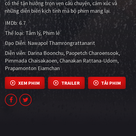
có thể tận hưởng trọn vẹn câu chuyện, cảm xúc và
PHIM MỚI
những diễn biến kịch tính mà bộ phim mang lại.
PHIM BỘ
IMDb:
6.7
PHIM LẺ
Thể loại:
Tâm lý
Phim lẻ
PHIM CHIẾU RẠP
Đạo Diễn:
Nawapol Thamrongrattanarit
Diễn viên:
Darina Boonchu
Paopetch Charoensook
TUYỂN TẬP PHIM
Pimmada Chaisakaoen
Chanakan Rattana-Udom
BLOG
Prapamonton Eiamchan
XEM PHIM
TRAILER
TẢI PHIM