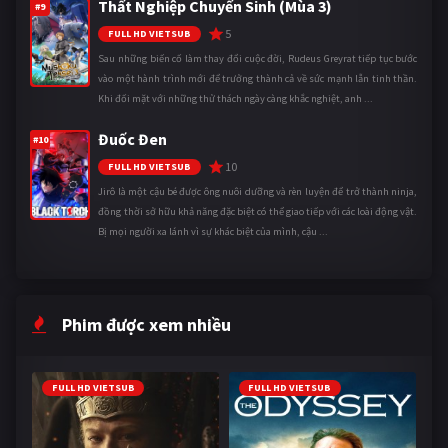
Thất Nghiệp Chuyển Sinh (Mùa 3)
#9
5
FULL HD VIETSUB
Sau những biến cố làm thay đổi cuộc đời, Rudeus Greyrat tiếp tục bước
vào một hành trình mới để trưởng thành cả về sức mạnh lẫn tinh thần.
Khi đối mặt với những thử thách ngày càng khắc nghiệt, anh ...
Đuốc Đen
#10
10
FULL HD VIETSUB
Jirô là một cậu bé được ông nuôi dưỡng và rèn luyện để trở thành ninja,
đồng thời sở hữu khả năng đặc biệt có thể giao tiếp với các loài động vật.
Bị mọi người xa lánh vì sự khác biệt của mình, cậu ...
Phim được xem nhiều
FULL HD VIETSUB
FULL HD VIETSUB