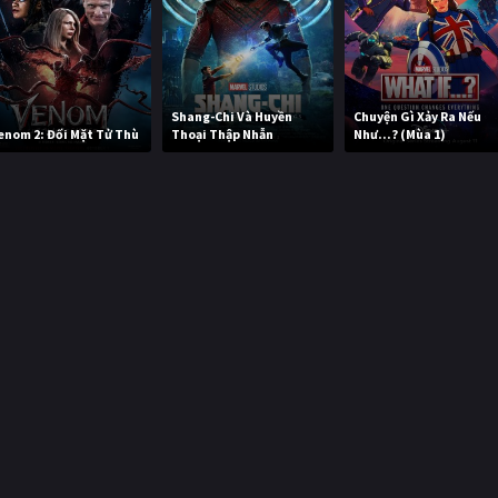
Shang-Chi Và Huyền
Chuyện Gì Xảy Ra Nếu
enom 2: Đối Mặt Tử Thù
Thoại Thập Nhẫn
Như...? (Mùa 1)