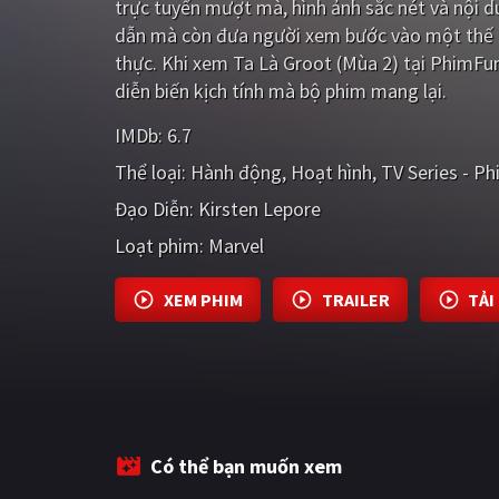
trực tuyến mượt mà, hình ảnh sắc nét và nội 
dẫn mà còn đưa người xem bước vào một thế g
thực. Khi xem Ta Là Groot (Mùa 2) tại PhimFu
diễn biến kịch tính mà bộ phim mang lại.
IMDb:
6.7
Thể loại:
Hành động
Hoạt hình
TV Series - P
Đạo Diễn:
Kirsten Lepore
Loạt phim:
Marvel
XEM PHIM
TRAILER
TẢI
Có thể bạn muốn xem