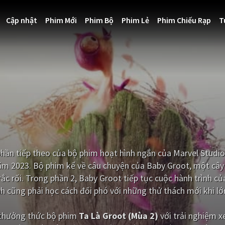
Cập nhật
Phim Mới
Phim Bộ
Phim Lẻ
Phim Chiếu Rạp
T
phần tiếp theo của bộ phim hoạt hình ngắn của Marvel Studi
năm 2023. Bộ phim kể về câu chuyện của Baby Groot, một cây
ắc rối. Trong phần 2, Baby Groot tiếp tục cuộc hành trình củ
 cũng phải học cách đối phó với những thử thách mới khi lớn
i thưởng thức bộ phim
Ta Là Groot (Mùa 2)
với trải nghiệm 