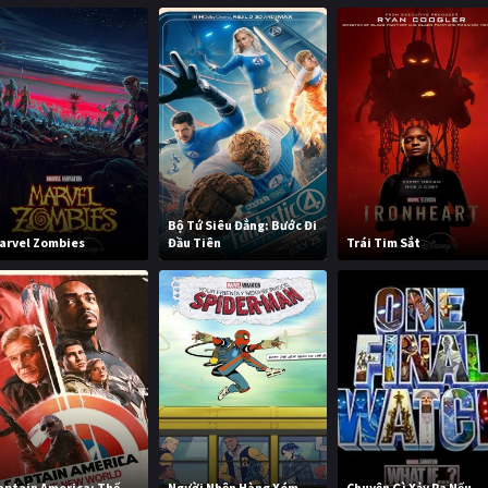
Bộ Tứ Siêu Đẳng: Bước Đi
arvel Zombies
Đầu Tiên
Trái Tim Sắt
aptain America: Thế
Người Nhện Hàng Xóm
Chuyện Gì Xảy Ra Nếu