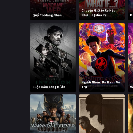
Chuyện Gì Xảy Ra Nếu
Quý Cô Mạng Nhện
Như...? (Mùa 2)
B
Người Nhện: Du Hành Vũ
Cuộc Xâm Lăng Bí Ẩn
Trụ
V