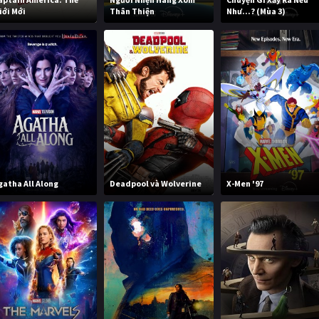
iới Mới
Thân Thiện
Như...? (Mùa 3)
gatha All Along
Deadpool và Wolverine
X-Men '97