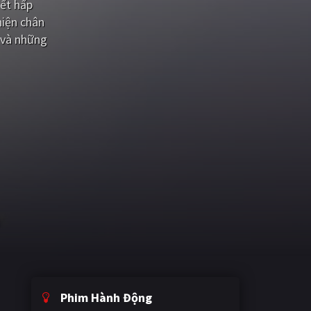
iết hấp
hiện chân
 và những
Phim Hành Động