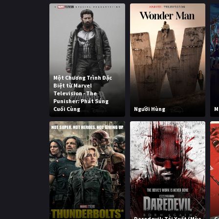
Một Chương Trình Đặc
Biệt từ Marvel
Television - The
Punisher: Phát Súng
Cuối Cùng
Người Hùng
M
Daredevil: Tái Xuất (Mùa
C