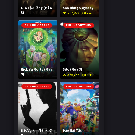
Gia Tộc Rồng (Mùa
Anh Hùng Odyssey
3)
957,873 lượt xem
2,023,914 lượt xem
FULL HD VIETSUB
FULL HD VIETSUB
Rick Và Morty (Mùa
Silo (Mùa 3)
9)
365,736 lượt xem
2,997,663 lượt xem
FULL HD VIETSUB
FULL HD VIETSUB
Đặc Vụ Kim Tái Khởi
Đảo Hải Tặc