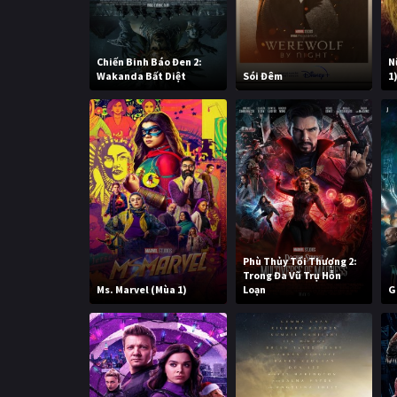
Chiến Binh Báo Đen 2:
N
Wakanda Bất Diệt
Sói Đêm
1
Phù Thủy Tối Thượng 2:
Trong Đa Vũ Trụ Hỗn
Ms. Marvel (Mùa 1)
Loạn
G