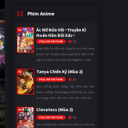
Phim Anime
Ác Nữ Nửa Vời ~Truyền Kì
#1
Hoán Hồn Đổi Xác~
10
FULL HD VIETSUB
Được điện hạ hết mực sủng ái và ví như nàng
bướm rực rỡ giữa chốn cung đình, Reirin bất
ngờ trở thành nạn nhân của Keigetsu – một kẻ
sống ký sinh trong triều đình đã sử dụng ma
Tanya Chiến Ký (Mùa 2)
thuật để hoán đổi th ...
#2
10
FULL HD VIETSUB
Sau những chiến thắng đầy khốc liệt trên
chiến trường, Tanya Degurechaff tiếp tục phục
vụ trong quân đội Đế quốc khi cuộc chiến
ngày càng leo thang và mở rộng trên nhiều
Clevatess (Mùa 2)
mặt trận. Dù sở hữu tài năn ...
#3
10
FULL HD VIETSUB
Sau những biến cố làm thay đổi cục diện của