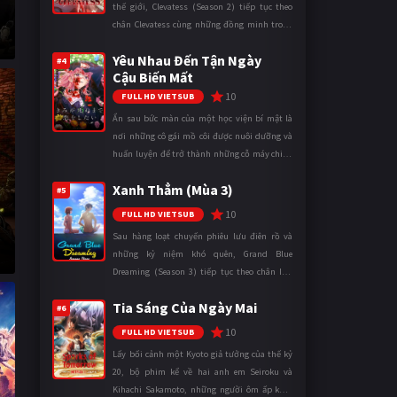
thế giới, Clevatess (Season 2) tiếp tục theo
chân Clevatess cùng những đồng minh trong
cuộc chiến chống lại các thế lực đang đẩy nhân
Yêu Nhau Đến Tận Ngày
loại đến bờ vực diệ ...
#4
Cậu Biến Mất
10
FULL HD VIETSUB
Ẩn sau bức màn của một học viện bí mật là
nơi những cô gái mồ côi được nuôi dưỡng và
huấn luyện để trở thành những cỗ máy chiến
đấu. Trong thế giới khắc nghiệt ấy, cái chết
Xanh Thẳm (Mùa 3)
được xem là điều hiển nh ...
#5
10
FULL HD VIETSUB
Sau hàng loạt chuyến phiêu lưu điên rồ và
những kỷ niệm khó quên, Grand Blue
Dreaming (Season 3) tiếp tục theo chân Iori
Kitahara cùng các thành viên câu lạc bộ lặn
Tia Sáng Của Ngày Mai
trong những ngày tháng đại học đ ...
#6
10
FULL HD VIETSUB
Lấy bối cảnh một Kyoto giả tưởng của thế kỷ
20, bộ phim kể về hai anh em Seiroku và
Kihachi Sakamoto, những người ôm ấp khát