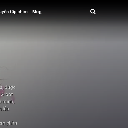
uyển tập phim
Blog
os, được
 Groot
a mình,
 lên.
xem phim