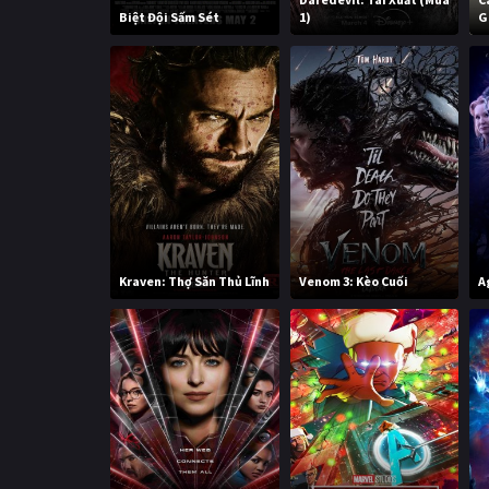
Biệt Đội Sấm Sét
1)
G
Kraven: Thợ Săn Thủ Lĩnh
Venom 3: Kèo Cuối
A