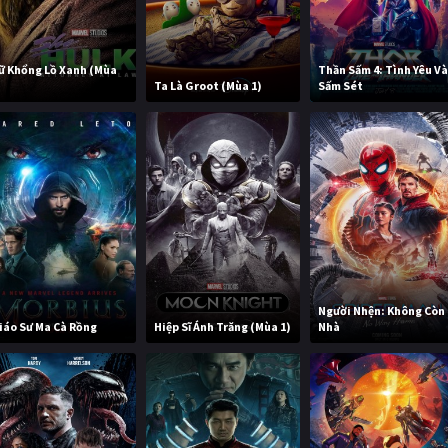
ữ Khổng Lồ Xanh (Mùa
Thần Sấm 4: Tình Yêu V
)
Ta Là Groot (Mùa 1)
Sấm Sét
Người Nhện: Không Còn
iáo Sư Ma Cà Rồng
Hiệp Sĩ Ánh Trăng (Mùa 1)
Nhà