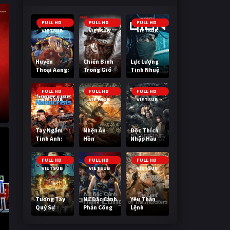
FULL HD
FULL HD
FULL HD
VIETSUB
VIETSUB
VIETSUB
Huyền
Chiến Binh
Lực Lượng
Thoại Aang:
Trong Gió
Tinh Nhuệ
Tiết Khí Sư
Cuối Cùng
FULL HD
FULL HD
FULL HD
VIETSUB
VIETSUB
VIETSUB
Tay Ngắm
Nhện Ăn
Độc Thích
Tinh Anh:
Hồn
Nhập Hầu
Nguy Cơ
Nano
FULL HD
FULL HD
FULL HD
VIETSUB
VIETSUB
VIETSUB
Tương Tây
Nữ Đặc Cảnh
Yêu Thần
Quỷ Sự
Phản Công
Lệnh