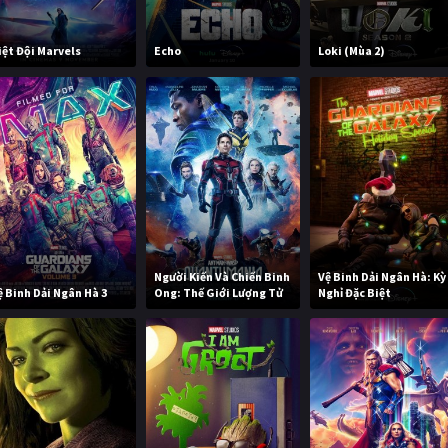
iệt Đội Marvels
Echo
Loki (Mùa 2)
Người Kiến Và Chiến Binh
Vệ Binh Dải Ngân Hà: Kỳ
ệ Binh Dải Ngân Hà 3
Ong: Thế Giới Lượng Tử
Nghỉ Đặc Biệt