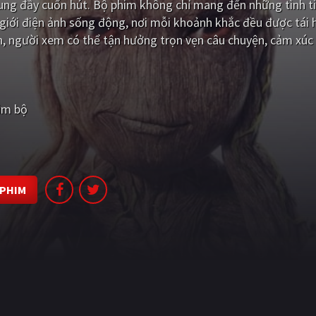
dung đầy cuốn hút. Bộ phim không chỉ mang đến những tình t
iới điện ảnh sống động, nơi mỗi khoảnh khắc đều được tái 
n, người xem có thể tận hưởng trọn vẹn câu chuyện, cảm xúc
him bộ
 PHIM