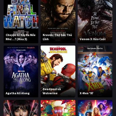
Chuyện Gì Xảy Ra Nếu
Kraven: Thợ Săn Thủ
Như...? (Mùa 3)
Lĩnh
Venom 3: Kèo Cuối
Deadpool và
Agatha All Along
Wolverine
X-Men '97