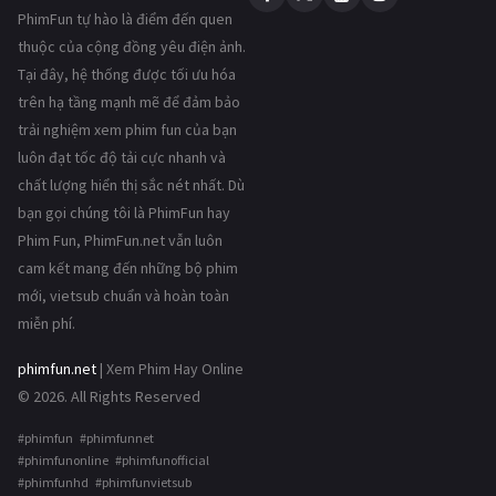
PhimFun tự hào là điểm đến quen
thuộc của cộng đồng yêu điện ảnh.
Tại đây, hệ thống được tối ưu hóa
trên hạ tầng mạnh mẽ để đảm bảo
trải nghiệm xem phim fun của bạn
luôn đạt tốc độ tải cực nhanh và
chất lượng hiển thị sắc nét nhất. Dù
bạn gọi chúng tôi là PhimFun hay
Phim Fun, PhimFun.net vẫn luôn
cam kết mang đến những bộ phim
mới, vietsub chuẩn và hoàn toàn
miễn phí.
phimfun.net
| Xem Phim Hay Online
© 2026. All Rights Reserved
#phimfun #phimfunnet
#phimfunonline #phimfunofficial
#phimfunhd #phimfunvietsub