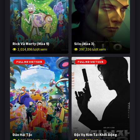
Rick Và Morty (Mùa 9)
Silo (Mùa 3)
3,014,896 lượt xem
397,336 lượt xem
FULL HD VIETSUB
FULL HD VIETSUB
Đảo Hải Tặc
Đặc Vụ Kim Tái Khởi Động