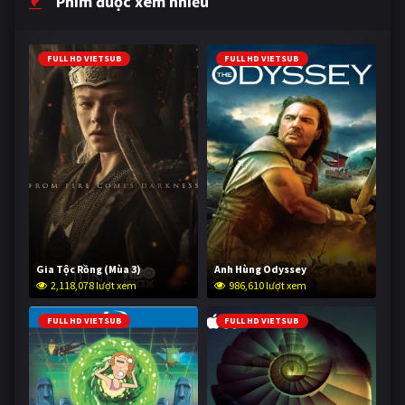
Phim được xem nhiều
FULL HD VIETSUB
FULL HD VIETSUB
Gia Tộc Rồng (Mùa 3)
Anh Hùng Odyssey
2,118,078 lượt xem
986,610 lượt xem
FULL HD VIETSUB
FULL HD VIETSUB