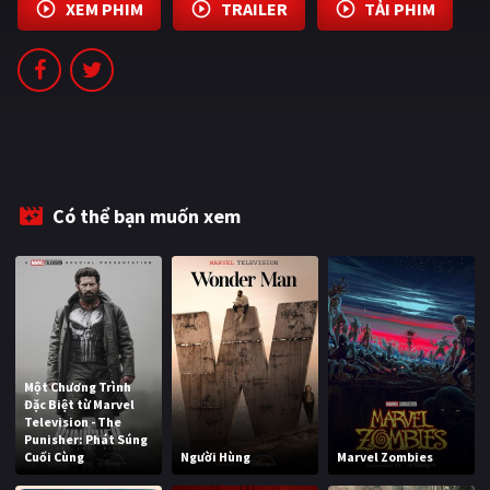
XEM PHIM
TRAILER
TẢI PHIM
Có thể bạn muốn xem
Một Chương Trình
Đặc Biệt từ Marvel
Television - The
Punisher: Phát Súng
Cuối Cùng
Người Hùng
Marvel Zombies