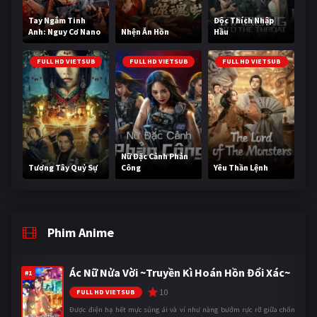
Tay Ngắm Tinh
Độc Thích Nhập
Anh: Nguy Cơ Nano
Nhện Ăn Hồn
Hầu
FULL HD VIETSUB
FULL HD VIETSUB
FULL HD VIETSUB
Nữ Đặc Cảnh Phản
Tương Tây Quỷ Sự
Công
Yêu Thần Lệnh
Phim Anime
Ác Nữ Nửa Vời ~Truyền Kì Hoán Hồn Đổi Xác~
#1
10
FULL HD VIETSUB
Được điện hạ hết mực sủng ái và ví như nàng bướm rực rỡ giữa chốn