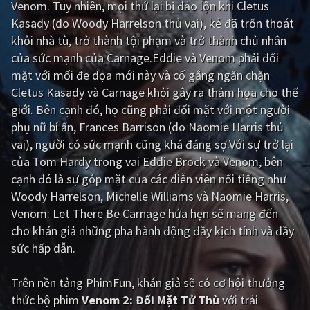
Venom. Tuy nhiên, mọi thứ lại bị đảo lộn khi Cletus
Kasady (do Woody Harrelson thủ vai), kẻ đã trốn thoát
Giật gân
Gia đình
khỏi nhà tù, trở thành tội phạm và trở thành chủ nhân
Bí ẩn
Lịch sử
của sức mạnh của Carnage.Eddie và Venom phải đối
mặt với mối đe dọa mới này và cố gắng ngăn chặn
Viễn Tây
Tiểu sử
Cletus Kasady và Carnage khỏi gây ra thảm họa cho thế
GameShow
DramaTV
giới. Bên cạnh đó, họ cũng phải đối mặt với một người
phụ nữ bí ẩn, Frances Barrison (do Naomie Harris thủ
QUỐC GIA
vai), người có sức mạnh cũng khá đáng sợ.Với sự trở lại
của Tom Hardy trong vai Eddie Brock và Venom, bên
Âu - Mỹ
Trung Quốc - Hồng Kông
cạnh đó là sự góp mặt của các diễn viên nổi tiếng như
Woody Harrelson, Michelle Williams và Naomie Harris,
Hàn Quốc
Nhật Bản
Venom: Let There Be Carnage hứa hẹn sẽ mang đến
Ấn Độ
Việt Nam
cho khán giả những pha hành động đầy kịch tính và đầy
sức hấp dẫn.
Tổng hợp
Trên nền tảng
PhimFun
, khán giả sẽ có cơ hội thưởng
CẬP NHẬT
thức bộ phim
Venom 2: Đối Mặt Tử Thù
với trải