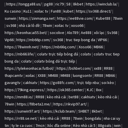
|
https://tongga88.us/
|
pg88
|
ric79
|
S8
|
8kbet
|
https://iwinclub.la/
|
Ku casino
|
Ku11
|
xoilac tv
|
Fun88
|
kubet
|
https://sv368.direct/
|
sunwin
|
https://zinmanga.net
|
https://ee88vie.com/
|
Kubet88
|
78win
|
sv368
|
nhà cái lô đề
|
78win
|
xoilac tv
|
xoso66
|
https://keonhacai55.bet/
|
socolive
|
Alo789
|
Ae888
|
xôi lạc
|
Sv368
|
Vip66
|
https://mb66p.com/
|
sv368
|
truc tiep bong da
|
VIP66
|
https://78winnh.net/
|
https://mb66q.com/
|
Xoso66
|
MB66
|
https://mb66.life/
|
colatv trực tiếp bóng đá
|
colatv
|
colatv truc tiep
bong da
|
colatv
|
colatv bóng đá trực tiếp
|
https://tylekeonhacai.futbol/
|
https://bshbet.com/
|
xx88
|
RR88
|
thapcamtv
|
xoilac
|
XX88
|
MM88
|
MM88
|
luongsontv
|
RR88
|
MB66
|
gavangtv
|
cakhiatv
|
https://go88fc.com/
|
trực tiếp nba
|
soi kèo
|
https://79king.express/
|
https://ok365.center/
|
KJC
|
8xx
|
https://mm88.io/
|
RR88
|
kèo nhà cái
|
bet88
|
cakhiatv
|
kèo nhà cái
|
78win
|
https://f8beta2.me/
|
https://rikvip97.art/
|
https://sunwin97.art/
|
https://kclub.team/
|
SHBET
|
8kbet
|
https://rr88.se.net/
|
kèo nhà cái
|
RR88
|
78win
|
bongdalu
|
nha cai uy
tin
|
ty le ca cuoc
|
7mcn
|
Xóc đĩa online
|
Kèo nhà cái 5
|
88goals
|
iwin
|