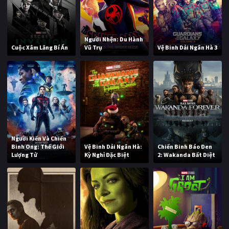
Người Nhện: Du Hành
Cuộc Xâm Lăng Bí Ẩn
Vũ Trụ
Vệ Binh Dải Ngân Hà 3
Người Kiến Và Chiến
Binh Ong: Thế Giới
Vệ Binh Dải Ngân Hà:
Chiến Binh Báo Đen
Lượng Tử
Kỳ Nghỉ Đặc Biệt
2: Wakanda Bất Diệt