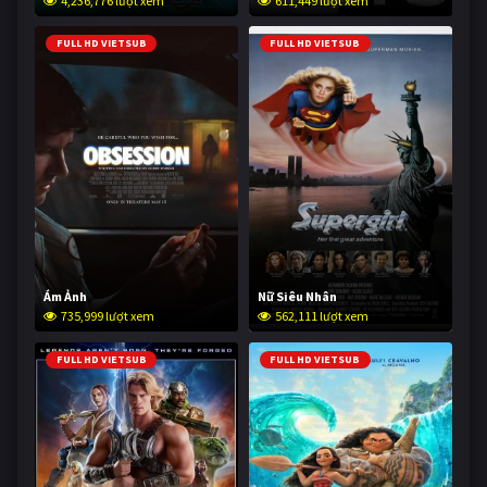
4,236,776 lượt xem
611,449 lượt xem
FULL HD VIETSUB
FULL HD VIETSUB
Ám Ảnh
Nữ Siêu Nhân
735,999 lượt xem
562,111 lượt xem
FULL HD VIETSUB
FULL HD VIETSUB