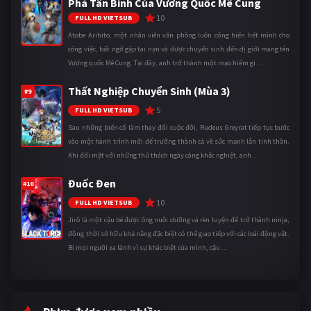
Phá Tân Binh Của Vương Quốc Mê Cung
10
FULL HD VIETSUB
Atobe Arihito, một nhân viên văn phòng luôn cống hiến hết mình cho
công việc, bất ngờ gặp tai nạn và được chuyển sinh đến dị giới mang tên
Vương quốc Mê Cung. Tại đây, anh trở thành một mạo hiểm gi ...
Thất Nghiệp Chuyển Sinh (Mùa 3)
#9
5
FULL HD VIETSUB
Sau những biến cố làm thay đổi cuộc đời, Rudeus Greyrat tiếp tục bước
vào một hành trình mới để trưởng thành cả về sức mạnh lẫn tinh thần.
Khi đối mặt với những thử thách ngày càng khắc nghiệt, anh ...
Đuốc Đen
#10
10
FULL HD VIETSUB
Jirô là một cậu bé được ông nuôi dưỡng và rèn luyện để trở thành ninja,
đồng thời sở hữu khả năng đặc biệt có thể giao tiếp với các loài động vật.
Bị mọi người xa lánh vì sự khác biệt của mình, cậu ...