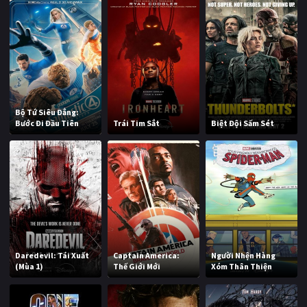
Bộ Tứ Siêu Đẳng:
Bước Đi Đầu Tiên
Trái Tim Sắt
Biệt Đội Sấm Sét
Daredevil: Tái Xuất
Captain America:
Người Nhện Hàng
(Mùa 1)
Thế Giới Mới
Xóm Thân Thiện