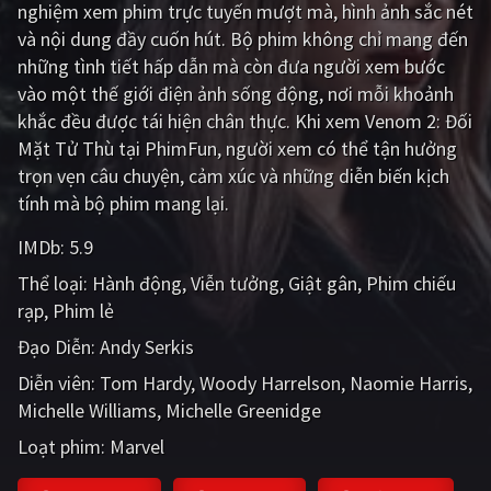
nghiệm xem phim trực tuyến mượt mà, hình ảnh sắc nét
PHIM MỚI
và nội dung đầy cuốn hút. Bộ phim không chỉ mang đến
PHIM BỘ
những tình tiết hấp dẫn mà còn đưa người xem bước
vào một thế giới điện ảnh sống động, nơi mỗi khoảnh
PHIM LẺ
khắc đều được tái hiện chân thực. Khi xem Venom 2: Đối
Mặt Tử Thù tại PhimFun, người xem có thể tận hưởng
PHIM CHIẾU RẠP
trọn vẹn câu chuyện, cảm xúc và những diễn biến kịch
TUYỂN TẬP PHIM
tính mà bộ phim mang lại.
BLOG
IMDb:
5.9
Thể loại:
Hành động
Viễn tưởng
Giật gân
Phim chiếu
rạp
Phim lẻ
Đạo Diễn:
Andy Serkis
Diễn viên:
Tom Hardy
Woody Harrelson
Naomie Harris
Michelle Williams
Michelle Greenidge
Loạt phim:
Marvel