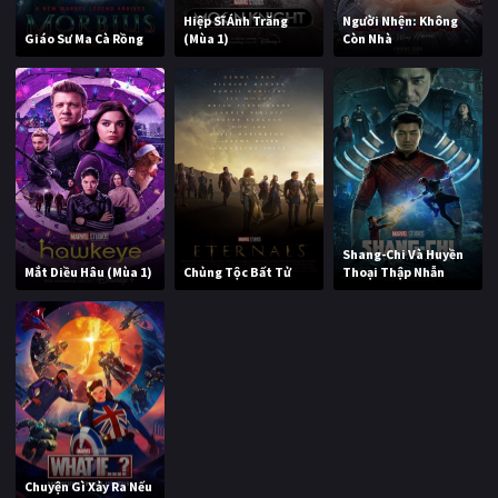
Hiệp Sĩ Ánh Trăng
Người Nhện: Không
Giáo Sư Ma Cà Rồng
(Mùa 1)
Còn Nhà
Shang-Chi Và Huyền
Mắt Diều Hâu (Mùa 1)
Chủng Tộc Bất Tử
Thoại Thập Nhẫn
Chuyện Gì Xảy Ra Nếu