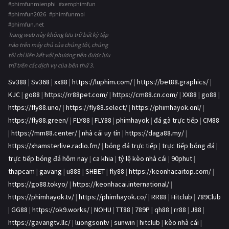
#phimfunmienphi #xemphimfun
#phimfun2026 #phimfunmoi
#phimfun.net
Trang web này không lưu trữ bất kỳ tệp
nào trên máy chủ của chúng tôi, chúng
tôi chỉ liên kết với phương tiện được lưu
trữ trên các dịch vụ của bên thứ 3.
Sv388
|
Sv368
|
xx88
|
https://luphim.com/
|
https://bet88.graphics/
|
KJC
|
go88
|
https://rr88pet.com/
|
https://cm88.cn.com/
|
XX88
|
go88
|
https://fly88.uno/
|
https://fly88.select/
|
https://phimhayok.onl/
|
https://fly88.green/
|
FLY88
|
FLY88
|
phimhayok
|
đá gà trực tiếp
|
CM88
|
https://mm88.center/
|
nhà cái uy tín
|
https://daga88.my/
|
https://xhamsterlive.radio.fm/
|
bóng đá trực tiếp
|
trực tiếp bóng đá
|
trực tiếp bóng đá hôm nay
|
ca khia
|
tỷ lệ kèo nhà cái
|
90phut
|
thapcam
|
gavang
|
u888
|
SHBET
|
fly88
|
https://keonhacaitop.com/
|
https://go88.tokyo/
|
https://keonhacai.international/
|
https://phimhayok.tv/
|
https://phimhayok.co/
|
RR88
|
Hitclub
|
789Club
|
GG88
|
https://ok9.works/
|
NOHU
|
TT88
|
789P
|
qh88
|
rr88
|
J88
|
https://gavangtv.llc/
|
luongsontv
|
sunwin
|
hitclub
|
kèo nhà cái
|