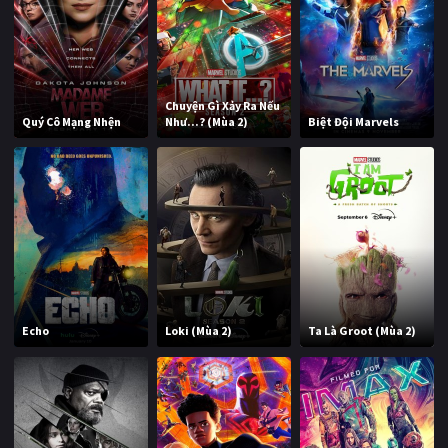
Chuyện Gì Xảy Ra Nếu
Quý Cô Mạng Nhện
Như...? (Mùa 2)
Biệt Đội Marvels
Echo
Loki (Mùa 2)
Ta Là Groot (Mùa 2)