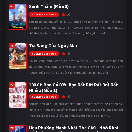
Xanh Thẳm (Mùa 3)
#5
10
FULL HD VIETSUB
Sau hàng loạt chuyến phiêu lưu điên rồ và những kỷ niệm khó quên,
Grand Blue Dreaming (Season 3) tiếp tục theo chân Iori Kitahara cùng các
thành viên câu lạc bộ lặn trong những ngày tháng đại học đ ...
Tia Sáng Của Ngày Mai
#6
10
FULL HD VIETSUB
Lấy bối cảnh một Kyoto giả tưởng của thế kỷ 20, bộ phim kể về hai anh
em Seiroku và Kihachi Sakamoto, những người ôm ấp khát vọng đưa Kỷ
nguyên Điện đến với đất nước thông qua cuốn Danh mục Điện th ...
100 Cô Bạn Gái Yêu Bạn Rất Rất Rất Rất Rất
#7
Nhiều (Mùa 3)
10
FULL HD VIETSUB
Sau khi trải qua 100 lần thất tình suốt những năm trung học cơ sở,
Rentaro Aijo quyết định đến một ngôi đền để cầu mong tìm được bạn gái
khi bước vào cấp ba. Lời cầu nguyện của cậu được Thần Tình Y ...
Hậu Phương Mạnh Nhất Thế Giới - Nhà Khai
#8