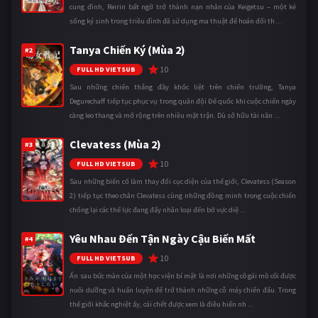
cung đình, Reirin bất ngờ trở thành nạn nhân của Keigetsu – một kẻ
sống ký sinh trong triều đình đã sử dụng ma thuật để hoán đổi th ...
Tanya Chiến Ký (Mùa 2)
#2
10
FULL HD VIETSUB
Sau những chiến thắng đầy khốc liệt trên chiến trường, Tanya
Degurechaff tiếp tục phục vụ trong quân đội Đế quốc khi cuộc chiến ngày
càng leo thang và mở rộng trên nhiều mặt trận. Dù sở hữu tài năn ...
Clevatess (Mùa 2)
#3
10
FULL HD VIETSUB
Sau những biến cố làm thay đổi cục diện của thế giới, Clevatess (Season
2) tiếp tục theo chân Clevatess cùng những đồng minh trong cuộc chiến
chống lại các thế lực đang đẩy nhân loại đến bờ vực diệ ...
Yêu Nhau Đến Tận Ngày Cậu Biến Mất
#4
10
FULL HD VIETSUB
Ẩn sau bức màn của một học viện bí mật là nơi những cô gái mồ côi được
nuôi dưỡng và huấn luyện để trở thành những cỗ máy chiến đấu. Trong
thế giới khắc nghiệt ấy, cái chết được xem là điều hiển nh ...