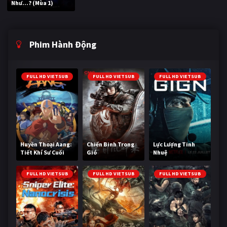
Như...? (Mùa 1)
Phim Hành Động
FULL HD VIETSUB
FULL HD VIETSUB
FULL HD VIETSUB
Huyền Thoại Aang:
Chiến Binh Trong
Lực Lượng Tinh
Tiết Khí Sư Cuối
Gió
Nhuệ
Cùng
FULL HD VIETSUB
FULL HD VIETSUB
FULL HD VIETSUB