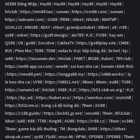
AE888 Đăng Nhập
|
Hay88
|
Hay88
|
Hay88
|
Hay88
|
Hay88
|
Hay88
|
hitclub
|
https://mm88.tax/
|
sunwin
|
https://icm88.com/
|
sunwin
|
https://aukuwin.com/
|
GG88
|
RR88
|
shbet
|
Hitclub
|
NHATVIP
|
GOAL123
|
KING88
|
8DAY
|
shbet
|
grandpashabet
|
86bet
|
o8
|
rr88
|
uy88
|
onbet
|
https://go8f.design/
|
alo789
|
KJC
|
FLY88
|
hay.win
|
QS88
|
O8
|
go88
|
Socolive
|
CakhiaTV
|
https://go88play.site
|
CM88
|
8US
|
Phim Moi
|
TD88
|
TD88
|
xoilactv trực tiếp bóng đá
|
8x bet
|
kjc
|
xx88
|
https://taisunwin.dev
|
Hitclub
|
FABET
|
BIG88
|
Kubet
|
789 club
|
https://ee88-app.sa.com/
|
new88
|
soi keo nha cai
|
Sunwin chính thức
|
https://new88.pet/
|
https://tongga88.my/
|
https://s666.works/
|
ty
le keo nha cai
|
UY88
|
https://tt8811.net/
|
68win
|
68win
|
ea88
|
TG88
|
https://sunwin3.nl/
|
hitclub
|
XX88
|
KJC
|
https://b52-club.us.org/
|
KJC
|
https://kjc.ad/
|
https://kubet.eco/
|
https://xemtiso.com/
|
motchill
|
https://b52com.io
|
trang cá độ bóng đá
|
78win
|
AO88
|
https://c168.guide/
|
https://luck81.jp.net/
|
xoso66
|
78win
|
B52club
|
Xibet
|
lu88
|
K88
|
TT88
|
King88
|
AO88
|
https://rr88.cz/
|
78win
|
sv368
|
78win
|
game bài đổi thưởng
|
7M
|
Bongdalu
|
DH88
|
https://shbet-
okvip.uk.com/
|
qs88
|
Fly88
|
xoso 66
|
VIP66
|
OPEN88
|
OPEN88
|
78win