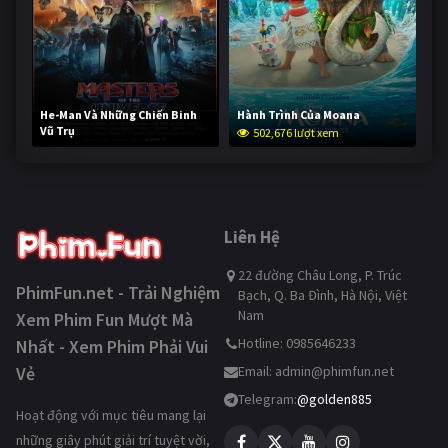
He-Man Và Những Chiến Binh
Hành Trình Của Moana
Vũ Trụ
502,676 lượt xem
252,581 lượt xem
Liên Hệ
22 đường Châu Long, P. Trúc
PhimFun.net - Trải Nghiệm
Bạch, Q. Ba Đình, Hà Nội, Việt
Nam
Xem Phim Fun Mượt Mà
Hotline: 0985646233
Nhất - Xem Phim Phải Vui
Vẻ
Email:
admin@phimfun.net
Telegram:
@golden885
Hoạt động với mục tiêu mang lại
những giây phút giải trí tuyệt vời,