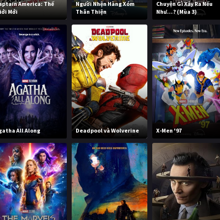
aptain America: Thế
Người Nhện Hàng Xóm
Chuyện Gì Xảy Ra Nếu
iới Mới
Thân Thiện
Như...? (Mùa 3)
gatha All Along
Deadpool và Wolverine
X-Men '97