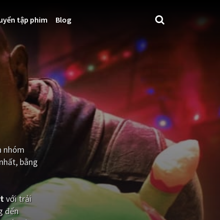
uyển tập phim
Blog
ân nhóm
 nhất, bằng
t
với trải
g đến