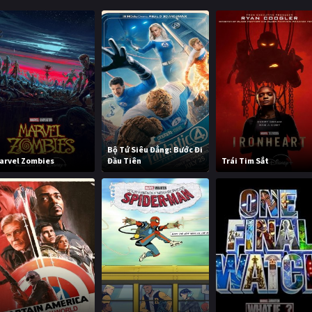
Bộ Tứ Siêu Đẳng: Bước Đi
arvel Zombies
Đầu Tiên
Trái Tim Sắt