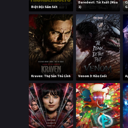
Daredevil: Tái Xuất (Mùa
C
Biệt Đội Sấm Sét
1)
G
Kraven: Thợ Săn Thủ Lĩnh
Venom 3: Kèo Cuối
A