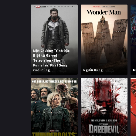
Một Chương Trình Đặc
Biệt từ Marvel
Television - The
Punisher: Phát Súng
Cuối Cùng
Người Hùng
M