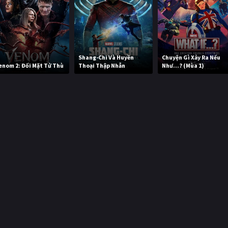
Shang-Chi Và Huyền
Chuyện Gì Xảy Ra Nếu
enom 2: Đối Mặt Tử Thù
Thoại Thập Nhẫn
Như...? (Mùa 1)