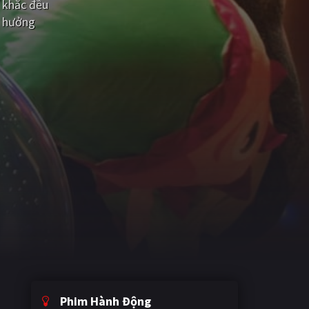
 khắc đều
n hưởng
Phim Hành Động