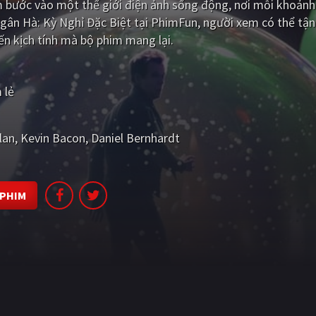
m bước vào một thế giới điện ảnh sống động, nơi mỗi khoảnh
 Ngân Hà: Kỳ Nghỉ Đặc Biệt tại PhimFun, người xem có thể tậ
ến kịch tính mà bộ phim mang lại.
 lẻ
lan
Kevin Bacon
Daniel Bernhardt
 PHIM