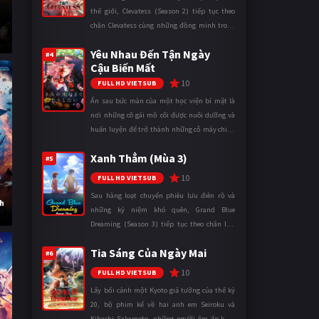
thế giới, Clevatess (Season 2) tiếp tục theo
chân Clevatess cùng những đồng minh trong
cuộc chiến chống lại các thế lực đang đẩy nhân
Yêu Nhau Đến Tận Ngày
loại đến bờ vực diệ ...
#4
Cậu Biến Mất
10
FULL HD VIETSUB
Ẩn sau bức màn của một học viện bí mật là
nơi những cô gái mồ côi được nuôi dưỡng và
huấn luyện để trở thành những cỗ máy chiến
đấu. Trong thế giới khắc nghiệt ấy, cái chết
Xanh Thẳm (Mùa 3)
được xem là điều hiển nh ...
#5
10
FULL HD VIETSUB
Sau hàng loạt chuyến phiêu lưu điên rồ và
nh
những kỷ niệm khó quên, Grand Blue
Dreaming (Season 3) tiếp tục theo chân Iori
Kitahara cùng các thành viên câu lạc bộ lặn
Tia Sáng Của Ngày Mai
trong những ngày tháng đại học đ ...
#6
10
FULL HD VIETSUB
Lấy bối cảnh một Kyoto giả tưởng của thế kỷ
20, bộ phim kể về hai anh em Seiroku và
Kihachi Sakamoto, những người ôm ấp khát