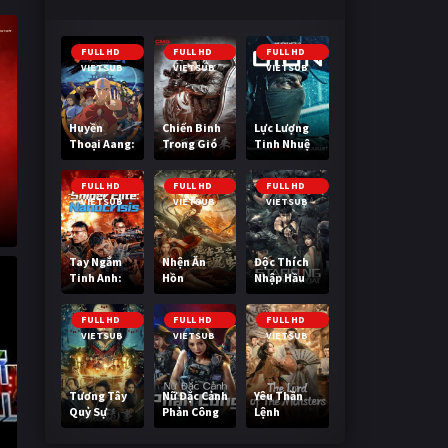
FULL HD
FULL HD
FULL HD
VIETSUB
VIETSUB
VIETSUB
Huyền
Chiến Binh
Lực Lượng
Thoại Aang:
Trong Gió
Tinh Nhuệ
Tiết Khí Sư
Cuối Cùng
FULL HD
FULL HD
FULL HD
VIETSUB
VIETSUB
VIETSUB
Tay Ngắm
Nhện Ăn
Độc Thích
Tinh Anh:
Hồn
Nhập Hầu
Nguy Cơ
Nano
FULL HD
FULL HD
FULL HD
VIETSUB
VIETSUB
VIETSUB
Tương Tây
Nữ Đặc Cảnh
Yêu Thần
Quỷ Sự
Phản Công
Lệnh