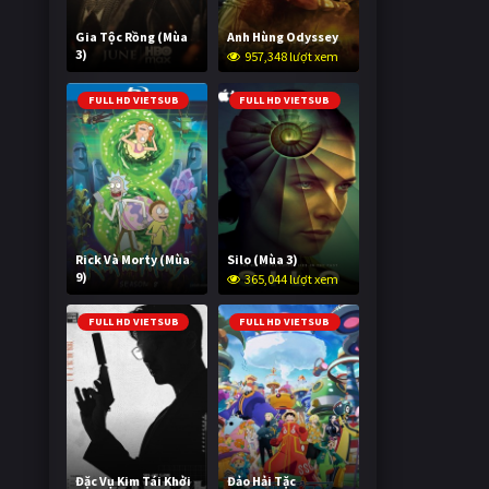
Gia Tộc Rồng (Mùa
Anh Hùng Odyssey
3)
957,348 lượt xem
2,023,374 lượt xem
FULL HD VIETSUB
FULL HD VIETSUB
Rick Và Morty (Mùa
Silo (Mùa 3)
9)
365,044 lượt xem
2,997,416 lượt xem
FULL HD VIETSUB
FULL HD VIETSUB
Đặc Vụ Kim Tái Khởi
Đảo Hải Tặc