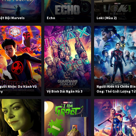
iệt Đội Marvels
Echo
Loki (Mùa 2)
gười Nhện: Du Hành Vũ
Người Kiến Và Chiến Bi
rụ
Vệ Binh Dải Ngân Hà 3
Ong: Thế Giới Lượng Tử