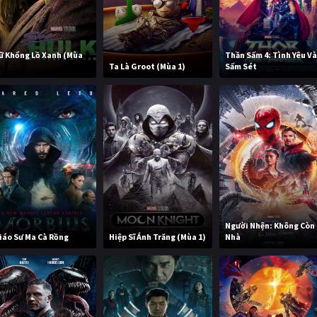
ữ Khổng Lồ Xanh (Mùa
Thần Sấm 4: Tình Yêu V
)
Ta Là Groot (Mùa 1)
Sấm Sét
Người Nhện: Không Còn
iáo Sư Ma Cà Rồng
Hiệp Sĩ Ánh Trăng (Mùa 1)
Nhà