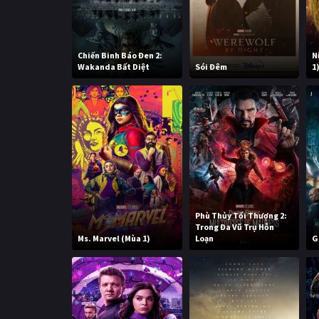
Chiến Binh Báo Đen 2:
N
Wakanda Bất Diệt
Sói Đêm
1
Phù Thủy Tối Thượng 2:
Trong Đa Vũ Trụ Hỗn
Ms. Marvel (Mùa 1)
Loạn
G