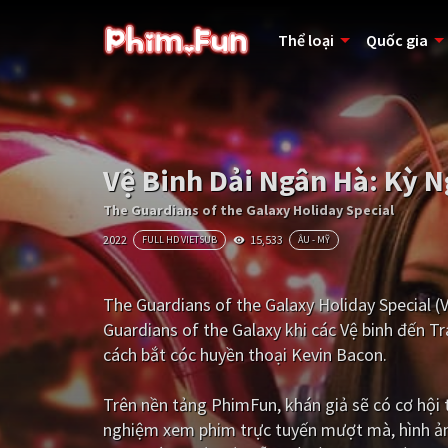
Thể loại
Quốc gia
Vệ Binh Dải Ngân Hà: Kỳ N
The Guardians of the Galaxy Holiday Special
2022
15,533
FULL HD VIETSUB
ÂU - MỸ
The Guardians of the Galaxy Holiday Special 
Guardians of the Galaxy khi các Vệ binh đến Tr
cách bắt cóc huyền thoại Kevin Bacon.
Trên nền tảng
PhimFun
, khán giả sẽ có cơ hộ
nghiệm xem phim trực tuyến mượt mà, hình ản