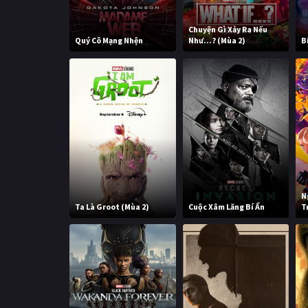
Chuyện Gì Xảy Ra Nếu
Quý Cô Mạng Nhện
Như...? (Mùa 2)
B
N
Ta Là Groot (Mùa 2)
Cuộc Xâm Lăng Bí Ẩn
T