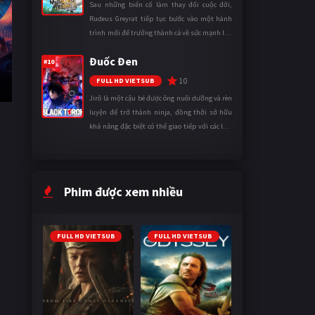
Sau những biến cố làm thay đổi cuộc đời,
Rudeus Greyrat tiếp tục bước vào một hành
trình mới để trưởng thành cả về sức mạnh lẫn
tinh thần. Khi đối mặt với những thử thách
Đuốc Đen
ngày càng khắc nghiệt, anh ...
#10
10
FULL HD VIETSUB
Jirô là một cậu bé được ông nuôi dưỡng và rèn
luyện để trở thành ninja, đồng thời sở hữu
khả năng đặc biệt có thể giao tiếp với các loài
động vật. Bị mọi người xa lánh vì sự khác biệt
của mình, cậu ...
Phim được xem nhiều
FULL HD VIETSUB
FULL HD VIETSUB