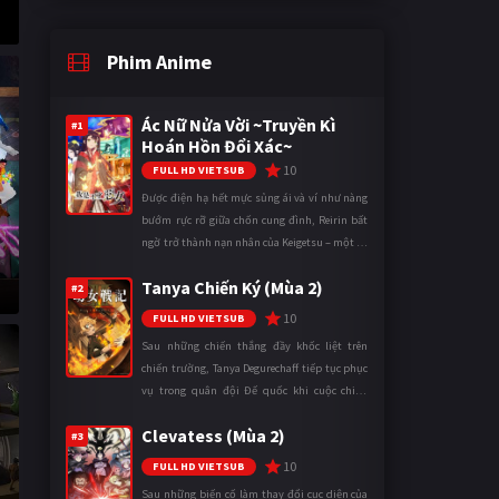
Phim Anime
Ác Nữ Nửa Vời ~Truyền Kì
#1
Hoán Hồn Đổi Xác~
10
FULL HD VIETSUB
Được điện hạ hết mực sủng ái và ví như nàng
bướm rực rỡ giữa chốn cung đình, Reirin bất
ngờ trở thành nạn nhân của Keigetsu – một kẻ
sống ký sinh trong triều đình đã sử dụng ma
Tanya Chiến Ký (Mùa 2)
thuật để hoán đổi th ...
#2
10
FULL HD VIETSUB
Sau những chiến thắng đầy khốc liệt trên
chiến trường, Tanya Degurechaff tiếp tục phục
vụ trong quân đội Đế quốc khi cuộc chiến
ngày càng leo thang và mở rộng trên nhiều
Clevatess (Mùa 2)
mặt trận. Dù sở hữu tài năn ...
#3
10
FULL HD VIETSUB
Sau những biến cố làm thay đổi cục diện của