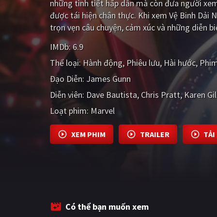
những tình tiết hấp dẫn mà còn đưa người xe
được tái hiện chân thực. Khi xem Vệ Binh Dải
trọn vẹn câu chuyện, cảm xúc và những diễn bi
IMDb:
6.9
Thể loại:
Hành động
Phiêu lưu
Hài hước
Phim
Đạo Diễn:
James Gunn
Diễn viên:
Dave Bautista
Chris Pratt
Karen Gil
Loạt phim:
Marvel
XEM PHIM
TRAILER
TẢI
Có thể bạn muốn xem