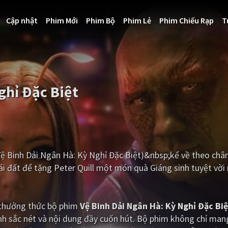
Cập nhật
Phim Mới
Phim Bộ
Phim Lẻ
Phim Chiếu Rạp
T
ghỉ Đặc Biệt
(Vệ Binh Dải Ngân Hà: Kỳ Nghỉ Đặc Biệt)&nbsp;kể về theo ch
ái đất để tặng Peter Quill một món quà Giáng sinh tuyệt vời
i thưởng thức bộ phim
Vệ Binh Dải Ngân Hà: Kỳ Nghỉ Đặc Biệ
h sắc nét và nội dung đầy cuốn hút. Bộ phim không chỉ man