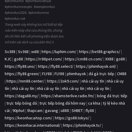
#phimfunhd #phimfunvietsub
#phimfunmienphi #xemphimfun
#phimfun2026 #phimfunmoi
#phimfun.net
Trang web này không lưu trữ bất kỳ tệp
nào trên máy chủ của chúng tôi, chúng
tôi chỉ liên kết với phương tiện được lưu
trữ trên các dịch vụ của bên thứ 3.
Sv388
|
Sv368
|
xx88
|
https://luphim.com/
|
https://bet88.graphics/
|
KJC
|
go88
|
https://rr88pet.com/
|
https://cm88.cn.com/
|
XX88
|
go88
|
https://fly88.uno/
|
https://fly88.select/
|
https://phimhayok.onl/
|
https://fly88.green/
|
FLY88
|
FLY88
|
phimhayok
|
đá gà trực tiếp
|
CM88
|
https://mm88.center/
|
https://2ok9.com/
|
nhà cái uy tín
|
nhà cái uy
tín
|
nhà cái uy tín
|
nhà cái uy tín
|
nhà cái uy tín
|
nhà cái uy tín
|
https://daga88.my/
|
https://xhamsterlive.radio.fm/
|
bóng đá trực tiếp
|
trực tiếp bóng đá
|
trực tiếp bóng đá hôm nay
|
ca khia
|
tỷ lệ kèo nhà
cái
|
90phut
|
thapcam
|
gavang
|
u888
|
SHBET
|
fly88
|
https://keonhacaitop.com/
|
https://go88.tokyo/
|
https://keonhacai.international/
|
https://phimhayok.tv/
|