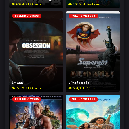
603,423 lượt xem
4,215,547 lượt xem
FULL HD VIETSUB
FULL HD VIETSUB
Ám Ảnh
Nữ Siêu Nhân
726,933 lượt xem
554,861 lượt xem
FULL HD VIETSUB
FULL HD VIETSUB