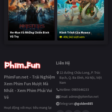
He-Man Và Những Chiến Binh
Hành Trình Của Moana
Vũ Trụ
496,542 lượt xem
245,605 lượt xem
Liên Hệ
22 đường Châu Long, P. Trúc
PhimFun.net - Trải Nghiệm
Bạch, Q. Ba Đình, Hà Nội, Việt
Nam
Xem Phim Fun Mượt Mà
Hotline: 0985646233
Nhất - Xem Phim Phải Vui
Vẻ
Email:
admin@phimfun.net
Telegram:
@golden885
Hoạt động với mục tiêu mang lại