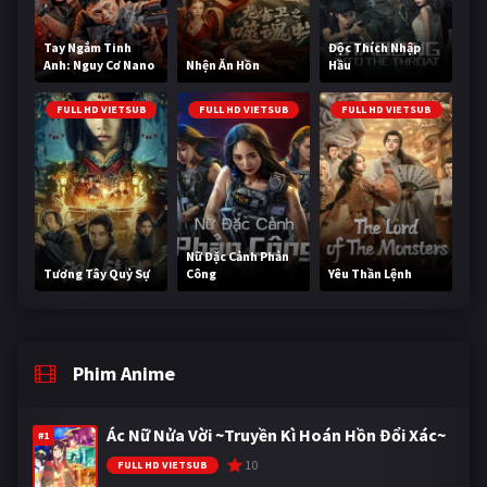
Tay Ngắm Tinh
Độc Thích Nhập
Anh: Nguy Cơ Nano
Nhện Ăn Hồn
Hầu
FULL HD VIETSUB
FULL HD VIETSUB
FULL HD VIETSUB
Nữ Đặc Cảnh Phản
Tương Tây Quỷ Sự
Công
Yêu Thần Lệnh
Phim Anime
Ác Nữ Nửa Vời ~Truyền Kì Hoán Hồn Đổi Xác~
#1
10
FULL HD VIETSUB