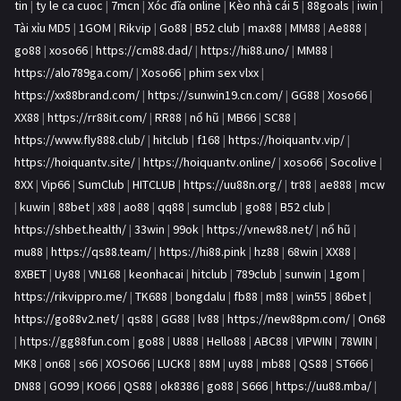
tin
|
ty le ca cuoc
|
7mcn
|
Xóc đĩa online
|
Kèo nhà cái 5
|
88goals
|
iwin
|
Tài xỉu MD5
|
1GOM
|
Rikvip
|
Go88
|
B52 club
|
max88
|
MM88
|
Ae888
|
go88
|
xoso66
|
https://cm88.dad/
|
https://hi88.uno/
|
MM88
|
https://alo789ga.com/
|
Xoso66
|
phim sex vlxx
|
https://xx88brand.com/
|
https://sunwin19.cn.com/
|
GG88
|
Xoso66
|
XX88
|
https://rr88it.com/
|
RR88
|
nổ hũ
|
MB66
|
SC88
|
https://www.fly888.club/
|
hitclub
|
f168
|
https://hoiquantv.vip/
|
https://hoiquantv.site/
|
https://hoiquantv.online/
|
xoso66
|
Socolive
|
8XX
|
Vip66
|
SumClub
|
HITCLUB
|
https://uu88n.org/
|
tr88
|
ae888
|
mcw
|
kuwin
|
88bet
|
x88
|
ao88
|
qq88
|
sumclub
|
go88
|
B52 club
|
https://shbet.health/
|
33win
|
99ok
|
https://vnew88.net/
|
nổ hũ
|
mu88
|
https://qs88.team/
|
https://hi88.pink
|
hz88
|
68win
|
XX88
|
8XBET
|
Uy88
|
VN168
|
keonhacai
|
hitclub
|
789club
|
sunwin
|
1gom
|
https://rikvippro.me/
|
TK688
|
bongdalu
|
fb88
|
m88
|
win55
|
86bet
|
https://go88v2.net/
|
qs88
|
GG88
|
lv88
|
https://new88pm.com/
|
On68
|
https://gg88fun.com
|
go88
|
U888
|
Hello88
|
ABC88
|
VIPWIN
|
78WIN
|
MK8
|
on68
|
s66
|
XOSO66
|
LUCK8
|
88M
|
uy88
|
mb88
|
QS88
|
ST666
|
DN88
|
GO99
|
KO66
|
QS88
|
ok8386
|
go88
|
S666
|
https://uu88.mba/
|