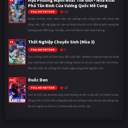
#8
Phá Tân Binh Của Vương Quốc Mê Cung
10
FULL HD VIETSUB
Atobe Arihito, một nhân viên văn phòng luôn cống hiến hết mình cho
công việc, bất ngờ gặp tai nạn và được chuyển sinh đến dị giới mang tên
Vương quốc Mê Cung. Tại đây, anh trở thành một mạo hiểm gi ...
Thất Nghiệp Chuyển Sinh (Mùa 3)
#9
5
FULL HD VIETSUB
Sau những biến cố làm thay đổi cuộc đời, Rudeus Greyrat tiếp tục bước
vào một hành trình mới để trưởng thành cả về sức mạnh lẫn tinh thần.
Khi đối mặt với những thử thách ngày càng khắc nghiệt, anh ...
Đuốc Đen
#10
10
FULL HD VIETSUB
Jirô là một cậu bé được ông nuôi dưỡng và rèn luyện để trở thành ninja,
đồng thời sở hữu khả năng đặc biệt có thể giao tiếp với các loài động vật.
Bị mọi người xa lánh vì sự khác biệt của mình, cậu ...