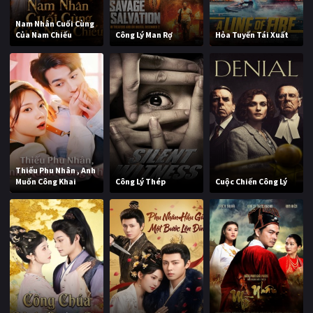
Nam Nhân Cuối Cùng
Của Nam Chiếu
Công Lý Man Rợ
Hỏa Tuyến Tái Xuất
Thiếu Phu Nhân , Anh
Muốn Công Khai
Công Lý Thép
Cuộc Chiến Công Lý