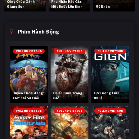
Công Chúa Gánh
Phu Nhân Hầu Gia:
Giang Sơn
Một Bước Lên Đỉnh
Mỹ Nhân
Phim Hành Động
FULL HD VIETSUB
FULL HD VIETSUB
FULL HD VIETSUB
Huyền Thoại Aang:
Chiến Binh Trong
Lực Lượng Tinh
Tiết Khí Sư Cuối
Gió
Nhuệ
Cùng
FULL HD VIETSUB
FULL HD VIETSUB
FULL HD VIETSUB