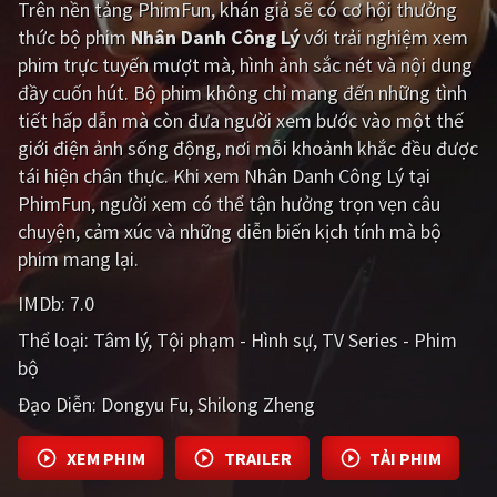
Trên nền tảng
PhimFun
, khán giả sẽ có cơ hội thưởng
thức bộ phim
Nhân Danh Công Lý
với trải nghiệm xem
Giật gân
Gia đình
phim trực tuyến mượt mà, hình ảnh sắc nét và nội dung
Bí ẩn
Lịch sử
đầy cuốn hút. Bộ phim không chỉ mang đến những tình
tiết hấp dẫn mà còn đưa người xem bước vào một thế
Viễn Tây
Tiểu sử
giới điện ảnh sống động, nơi mỗi khoảnh khắc đều được
GameShow
DramaTV
tái hiện chân thực. Khi xem Nhân Danh Công Lý tại
PhimFun, người xem có thể tận hưởng trọn vẹn câu
QUỐC GIA
chuyện, cảm xúc và những diễn biến kịch tính mà bộ
phim mang lại.
Âu - Mỹ
Trung Quốc - Hồng Kông
IMDb:
7.0
Hàn Quốc
Nhật Bản
Thể loại:
Tâm lý
Tội phạm - Hình sự
TV Series - Phim
bộ
Ấn Độ
Việt Nam
Đạo Diễn:
Dongyu Fu
Shilong Zheng
Tổng hợp
XEM PHIM
TRAILER
TẢI PHIM
CẬP NHẬT