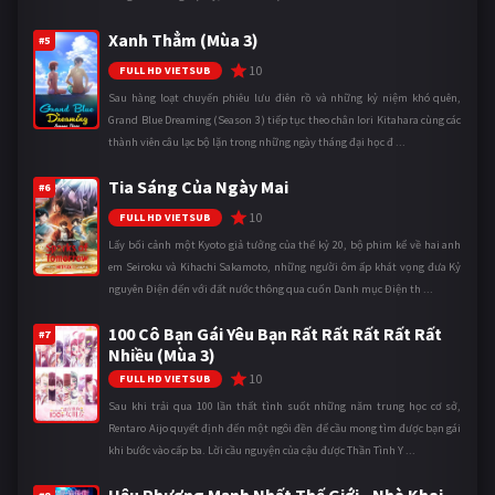
Xanh Thẳm (Mùa 3)
#5
10
FULL HD VIETSUB
Sau hàng loạt chuyến phiêu lưu điên rồ và những kỷ niệm khó quên,
Grand Blue Dreaming (Season 3) tiếp tục theo chân Iori Kitahara cùng các
thành viên câu lạc bộ lặn trong những ngày tháng đại học đ ...
Tia Sáng Của Ngày Mai
#6
10
FULL HD VIETSUB
Lấy bối cảnh một Kyoto giả tưởng của thế kỷ 20, bộ phim kể về hai anh
em Seiroku và Kihachi Sakamoto, những người ôm ấp khát vọng đưa Kỷ
nguyên Điện đến với đất nước thông qua cuốn Danh mục Điện th ...
100 Cô Bạn Gái Yêu Bạn Rất Rất Rất Rất Rất
#7
Nhiều (Mùa 3)
10
FULL HD VIETSUB
Sau khi trải qua 100 lần thất tình suốt những năm trung học cơ sở,
Rentaro Aijo quyết định đến một ngôi đền để cầu mong tìm được bạn gái
khi bước vào cấp ba. Lời cầu nguyện của cậu được Thần Tình Y ...
Hậu Phương Mạnh Nhất Thế Giới - Nhà Khai