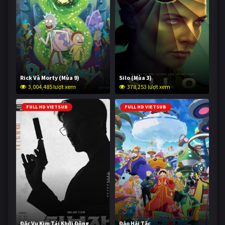
Rick Và Morty (Mùa 9)
Silo (Mùa 3)
3,004,485 lượt xem
378,253 lượt xem
FULL HD VIETSUB
FULL HD VIETSUB
Đặc Vụ Kim Tái Khởi Động
Đảo Hải Tặc