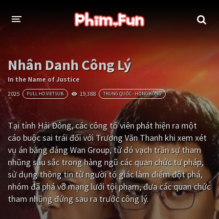
THỂ LOẠI
Nhân Danh Công Lý
Thần thoại - Cổ trang
Hành động
In the Name of Justice
2025
19,388
FULL HD VIETSUB
TRUNG QUỐC - HỒNG KÔNG
Tâm lý
Chiến tranh
Võ thuật - Kiếm hiệp
Nhạc kịch
Tại tỉnh Hải Đông, các công tố viên phát hiện ra một
cáo buộc sai trái đối với Trương Văn Thanh khi xem xét
Kinh dị
Tội phạm - Hình sự
vụ án băng đảng Wan Group, từ đó vạch trần sự tham
Phiêu lưu
Hài hước
nhũng sâu sắc trong hàng ngũ các quan chức tư pháp,
sử dụng thông tin từ người tố giác làm điểm đột phá,
Viễn tưởng
Khoa học - Tài liệu
nhóm đã phá vỡ mạng lưới tội phạm, đưa các quan chức
Hoạt hình
Thể thao
tham nhũng đứng sau ra trước công lý.
Tình cảm - Lãng mạn
Kỳ ảo