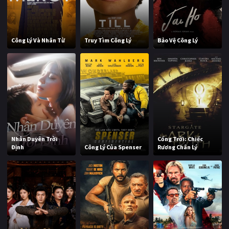
Công Lý Và Nhân Từ
Truy Tìm Công Lý
Bảo Vệ Công Lý
Nhân Duyên Trời
Cổng Trời: Chiếc
Định
Công Lý Của Spenser
Rương Chân Lý