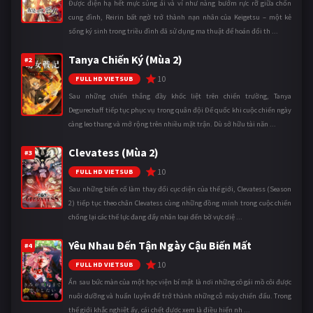
Được điện hạ hết mực sủng ái và ví như nàng bướm rực rỡ giữa chốn
cung đình, Reirin bất ngờ trở thành nạn nhân của Keigetsu – một kẻ
sống ký sinh trong triều đình đã sử dụng ma thuật để hoán đổi th ...
Tanya Chiến Ký (Mùa 2)
#2
10
FULL HD VIETSUB
Sau những chiến thắng đầy khốc liệt trên chiến trường, Tanya
Degurechaff tiếp tục phục vụ trong quân đội Đế quốc khi cuộc chiến ngày
càng leo thang và mở rộng trên nhiều mặt trận. Dù sở hữu tài năn ...
Clevatess (Mùa 2)
#3
10
FULL HD VIETSUB
Sau những biến cố làm thay đổi cục diện của thế giới, Clevatess (Season
2) tiếp tục theo chân Clevatess cùng những đồng minh trong cuộc chiến
chống lại các thế lực đang đẩy nhân loại đến bờ vực diệ ...
Yêu Nhau Đến Tận Ngày Cậu Biến Mất
#4
10
FULL HD VIETSUB
Ẩn sau bức màn của một học viện bí mật là nơi những cô gái mồ côi được
nuôi dưỡng và huấn luyện để trở thành những cỗ máy chiến đấu. Trong
thế giới khắc nghiệt ấy, cái chết được xem là điều hiển nh ...