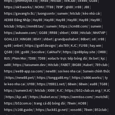
https://phimhayok.co/
|
RR88
|
Hitclub
|
789Club
|
ck444
|
GG88
|
https://ok9.works/
|
NOHU
|
TT88
|
789P
|
qh88
|
rr88
|
J88
|
https://gavangtv.llc/
|
luongsontv
|
sunwin
|
hitclub
|
kèo nhà cái
|
AE888 Đăng Nhập
|
Hay88
|
Hay88
|
Hay88
|
Hay88
|
Hay88
|
Hay88
|
hitclub
|
https://mm88.tax/
|
sunwin
|
https://icm88.com/
|
sunwin
|
https://aukuwin.com/
|
GG88
|
RR88
|
shbet
|
XX88
|
Hitclub
|
NHATVIP
|
GOAL123
|
KING88
|
8DAY
|
shbet
|
grandpashabet
|
86bet
|
o8
|
rr88
|
uy88
|
onbet
|
https://go8f.design/
|
alo789
|
KJC
|
FLY88
|
hay.win
|
QS88
|
O8
|
go88
|
Socolive
|
CakhiaTV
|
https://go88play.site
|
CM88
|
8US
|
Phim Moi
|
TD88
|
TD88
|
xoilactv trực tiếp bóng đá
|
8x bet
|
kjc
|
xx88
|
https://taisunwin.dev
|
Hitclub
|
FABET
|
BIG88
|
Kubet
|
789 club
|
https://ee88-app.sa.com/
|
new88
|
soi keo nha cai
|
Sunwin chính thức
|
https://new88.pet/
|
https://tongga88.my/
|
https://s666.works/
|
ty
le keo nha cai
|
UY88
|
https://tt8811.net/
|
68win
|
68win
|
ea88
|
TG88
|
https://sunwin3.nl/
|
hitclub
|
XX88
|
KJC
|
https://b52-club.us.org/
|
KJC
|
https://kjc.ad/
|
https://kubet.eco/
|
https://xemtiso.com/
|
motchill
|
https://b52com.io
|
trang cá độ bóng đá
|
78win
|
AO88
|
https://c168.guide/
|
https://luck81.jp.net/
|
xoso66
|
78win
|
B52club
|