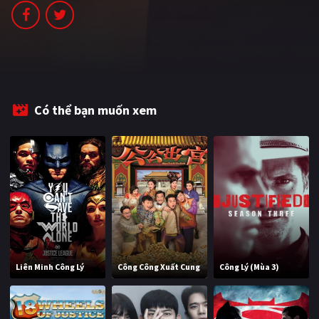
PHIM MỚI
PHIM BỘ
PHIM LẺ
PHIM CHIẾU RẠP
Có thể bạn muốn xem
TUYỂN TẬP PHIM
BLOG
Liên Minh Công Lý
Công Công Xuất Cung
Công Lý (Mùa 3)