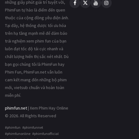
những giây phút giải trí tuyệt vời,
PhimFun tự hào là điểm đến quen
thuộc của cộng đồng yêu điện ảnh.
Tại đây, hệ thống được tối ưu hóa
trên hạ tầng mạnh mẽ để đảm bảo
trải nghiệm xem phim fun của bạn
luôn đạt tốc độ tải cực nhanh và
chất lượng hiển thị sắc nét nhất. Dù
bạn gọi chúng tôi là PhimFun hay
Phim Fun, PhimFun.net vẫn luôn
cam kết mang đến những bộ phim
mới, vietsub chuẩn và hoàn toàn
miễn phí.
phimfun.net
| Xem Phim Hay Online
© 2026. All Rights Reserved
#phimfun #phimfunnet
#phimfunonline #phimfunofficial