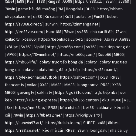
Xibet
|
lu88
|
K88
|
TT88
|
King88
|
AO88
|
https://rr88.cz/
|
78win
|
sv368
|
78win
|
game bài đổi thưởng
|
7M
|
Bongdalu
|
DH88
|
https://shbet-
okvip.uk.com/
|
qs88
|
Ku casino
|
Ku11
|
xoilac tv
|
Fun88
|
kubet
|
https://sv368.direct/
|
sunwin
|
https://zinmanga.net
|
https://ee88vie.com/
|
Kubet88
|
78win
|
sv368
|
nhà cái lô đề
|
78win
|
xoilac tv
|
xoso66
|
https://keonhacai55.bet/
|
socolive
|
Alo789
|
Ae888
|
xôi lạc
|
Sv368
|
Vip66
|
https://mb66p.com/
|
sv368
|
truc tiep bong da
|
VIP66
|
https://78winnh.net/
|
https://mb66q.com/
|
Xoso66
|
MB66
|
https://mb66.life/
|
colatv trực tiếp bóng đá
|
colatv
|
colatv truc tiep
bong da
|
colatv
|
colatv bóng đá trực tiếp
|
https://rr88co.net/
|
https://tylekeonhacai.futbol/
|
https://bshbet.com/
|
xx88
|
RR88
|
thapcamtv
|
xoilac
|
XX88
|
MM88
|
MM88
|
luongsontv
|
RR88
|
XX88
|
MB66
|
gavangtv
|
cakhiatv
|
https://go88fc.com/
|
trực tiếp nba
|
soi
kèo
|
https://79king.express/
|
https://ok365.center/
|
ok9
|
MB66
|
KJC
|
8xx
|
https://mm88.io/
|
RR88
|
kèo nhà cái
|
bet88
|
cakhiatv
|
kèo nhà
cái
|
78win
|
https://f8beta2.me/
|
https://rikvip97.art/
|
https://sunwin97.art/
|
https://kclub.team/
|
SHBET
|
xx88
|
8kbet
|
https://rr88.se.net/
|
kèo nhà cái
|
RR88
|
78win
|
bongdalu
|
nha cai uy