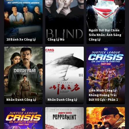
Người Dơi Đại Chiến
Siêu Nhân: Ánh Sáng
18 Bánh Xe Công Lý
Công Lý Mù
Công Lý
Liên Minh Công Lý:
Khủng Hoảng Trái
Nhân Danh Công Lý
Nhân Danh Công Lý
Đất Vô Cực - Phần 1