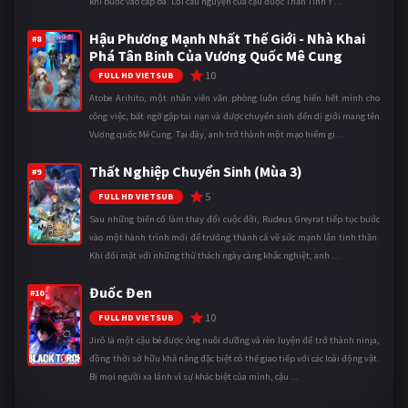
khi bước vào cấp ba. Lời cầu nguyện của cậu được Thần Tình Y ...
Hậu Phương Mạnh Nhất Thế Giới - Nhà Khai
#8
Phá Tân Binh Của Vương Quốc Mê Cung
10
FULL HD VIETSUB
Atobe Arihito, một nhân viên văn phòng luôn cống hiến hết mình cho
công việc, bất ngờ gặp tai nạn và được chuyển sinh đến dị giới mang tên
Vương quốc Mê Cung. Tại đây, anh trở thành một mạo hiểm gi ...
Thất Nghiệp Chuyển Sinh (Mùa 3)
#9
5
FULL HD VIETSUB
Sau những biến cố làm thay đổi cuộc đời, Rudeus Greyrat tiếp tục bước
vào một hành trình mới để trưởng thành cả về sức mạnh lẫn tinh thần.
Khi đối mặt với những thử thách ngày càng khắc nghiệt, anh ...
Đuốc Đen
#10
10
FULL HD VIETSUB
Jirô là một cậu bé được ông nuôi dưỡng và rèn luyện để trở thành ninja,
đồng thời sở hữu khả năng đặc biệt có thể giao tiếp với các loài động vật.
Bị mọi người xa lánh vì sự khác biệt của mình, cậu ...