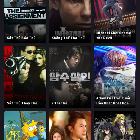
Michael Che: Shame
Sát Thủ Báo Thù
Không Thể Tha Thứ
the Devil
Adam Của Eve: Buổi
Sát Thủ Thay Thế
7 Thi Thể
Hòa Nhạc Hoạt Họa