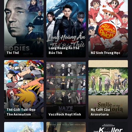
Long Hoàng Ẩn Thế
Thi Thể
Báo Thù
Nữ Sinh Trung Học
Thế Giới Tươi Đẹp
Nụ Cười Của
The Animation
VazzRock Hoạt Hình
Arsnotoria