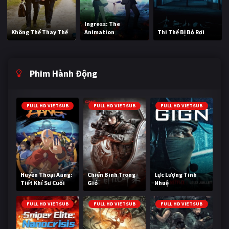
Ingress: The
Không Thể Thay Thế
Animation
Thi Thể Bị Bỏ Rơi
Phim Hành Động
FULL HD VIETSUB
FULL HD VIETSUB
FULL HD VIETSUB
Huyền Thoại Aang:
Chiến Binh Trong
Lực Lượng Tinh
Tiết Khí Sư Cuối
Gió
Nhuệ
Cùng
FULL HD VIETSUB
FULL HD VIETSUB
FULL HD VIETSUB