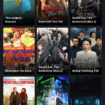
The Longest
Sword Gai: The
Daycare
Ranh Giới Tha Thứ
Animation (Mùa 1)
Sword Gai: The
Remember the Daze
Animation (Mùa 2)
Không Thể Dung Thứ