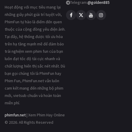
Telegram:
@golden885
Hoạt động với mục tiêu mang lại
những giây phút giải trí tuyệt vời,
PhimFun tự hào là điểm đến quen
thuộc của cộng đồng yêu điện ảnh.
Tại đây, hệ thống được tối ưu hóa
trên hạ tầng mạnh mẽ để đảm bảo
trải nghiệm xem phim fun của bạn
luôn đạt tốc độ tải cực nhanh và
chất lượng hiển thị sắc nét nhất. Dù
bạn gọi chúng tôi là PhimFun hay
Phim Fun, PhimFun.net vẫn luôn
cam kết mang đến những bộ phim
mới, vietsub chuẩn và hoàn toàn
miễn phí.
phimfun.net
| Xem Phim Hay Online
© 2026. All Rights Reserved