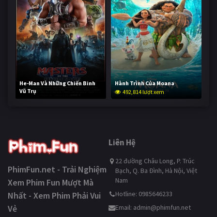
He-Man Và Những Chiến Binh
Hành Trình Của Moana
Vũ Trụ
492,814 lượt xem
241,726 lượt xem
Liên Hệ
22 đường Châu Long, P. Trúc
PhimFun.net - Trải Nghiệm
Bạch, Q. Ba Đình, Hà Nội, Việt
Nam
Xem Phim Fun Mượt Mà
Hotline: 0985646233
Nhất - Xem Phim Phải Vui
Vẻ
Email:
admin@phimfun.net