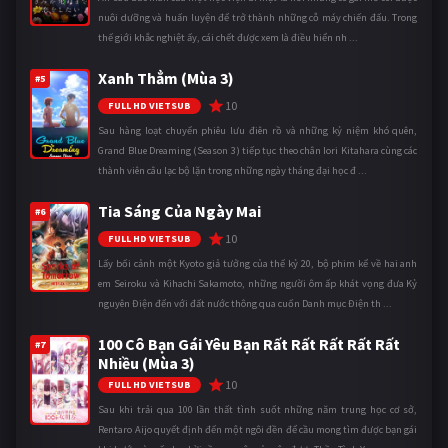
nuôi dưỡng và huấn luyện để trở thành những cỗ máy chiến đấu. Trong
thế giới khắc nghiệt ấy, cái chết được xem là điều hiển nh ...
Xanh Thẳm (Mùa 3)
#5
10
FULL HD VIETSUB
Sau hàng loạt chuyến phiêu lưu điên rồ và những kỷ niệm khó quên,
Grand Blue Dreaming (Season 3) tiếp tục theo chân Iori Kitahara cùng các
thành viên câu lạc bộ lặn trong những ngày tháng đại học đ ...
Tia Sáng Của Ngày Mai
#6
10
FULL HD VIETSUB
Lấy bối cảnh một Kyoto giả tưởng của thế kỷ 20, bộ phim kể về hai anh
em Seiroku và Kihachi Sakamoto, những người ôm ấp khát vọng đưa Kỷ
nguyên Điện đến với đất nước thông qua cuốn Danh mục Điện th ...
100 Cô Bạn Gái Yêu Bạn Rất Rất Rất Rất Rất
#7
Nhiều (Mùa 3)
10
FULL HD VIETSUB
Sau khi trải qua 100 lần thất tình suốt những năm trung học cơ sở,
Rentaro Aijo quyết định đến một ngôi đền để cầu mong tìm được bạn gái