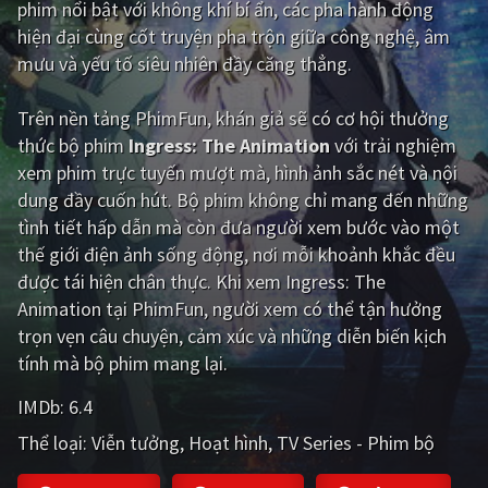
phim nổi bật với không khí bí ẩn, các pha hành động
hiện đại cùng cốt truyện pha trộn giữa công nghệ, âm
Giật gân
Gia đình
mưu và yếu tố siêu nhiên đầy căng thẳng.
Bí ẩn
Lịch sử
Trên nền tảng
PhimFun
, khán giả sẽ có cơ hội thưởng
Viễn Tây
Tiểu sử
thức bộ phim
Ingress: The Animation
với trải nghiệm
GameShow
DramaTV
xem phim trực tuyến mượt mà, hình ảnh sắc nét và nội
dung đầy cuốn hút. Bộ phim không chỉ mang đến những
QUỐC GIA
tình tiết hấp dẫn mà còn đưa người xem bước vào một
thế giới điện ảnh sống động, nơi mỗi khoảnh khắc đều
Âu - Mỹ
Trung Quốc - Hồng Kông
được tái hiện chân thực. Khi xem Ingress: The
Animation tại PhimFun, người xem có thể tận hưởng
Hàn Quốc
Nhật Bản
trọn vẹn câu chuyện, cảm xúc và những diễn biến kịch
Ấn Độ
Việt Nam
tính mà bộ phim mang lại.
Tổng hợp
IMDb:
6.4
Thể loại:
Viễn tưởng
Hoạt hình
TV Series - Phim bộ
CẬP NHẬT