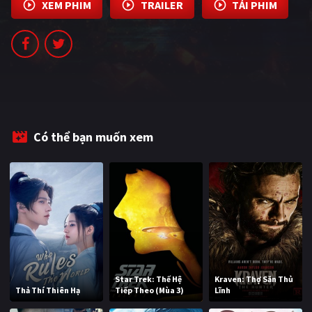
XEM PHIM
TRAILER
TẢI PHIM
PHIM MỚI
PHIM BỘ
PHIM LẺ
PHIM CHIẾU RẠP
TUYỂN TẬP PHIM
Có thể bạn muốn xem
BLOG
Star Trek: Thế Hệ
Kraven: Thợ Săn Thủ
Thả Thí Thiên Hạ
Tiếp Theo (Mùa 3)
Lĩnh