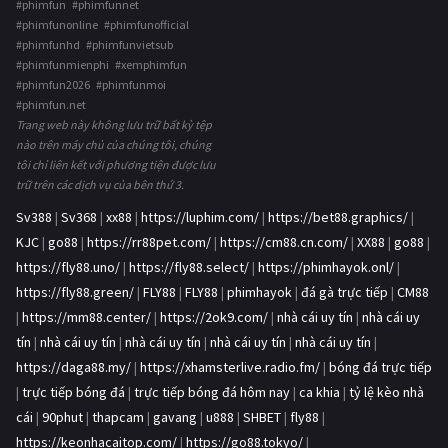
#phimfun #phimfunnet
#phimfunonline #phimfunofficial
#phimfunhd #phimfunvietsub
#phimfunmienphi #xemphimfun
#phimfun2026 #phimfunmoi
#phimfun.net
Trang web này không lưu trữ bất kỳ tệp
nào trên máy chủ của chúng tôi, chúng
tôi chỉ liên kết với phương tiện được lưu
trữ trên các dịch vụ của bên thứ 3.
Sv388
|
Sv368
|
xx88
|
https://luphim.com/
|
https://bet88.graphics/
|
KJC
|
go88
|
https://rr88pet.com/
|
https://cm88.cn.com/
|
XX88
|
go88
|
https://fly88.uno/
|
https://fly88.select/
|
https://phimhayok.onl/
|
https://fly88.green/
|
FLY88
|
FLY88
|
phimhayok
|
đá gà trực tiếp
|
CM88
|
https://mm88.center/
|
https://2ok9.com/
|
nhà cái uy tín
|
nhà cái uy
tín
|
nhà cái uy tín
|
nhà cái uy tín
|
nhà cái uy tín
|
nhà cái uy tín
|
https://daga88.my/
|
https://xhamsterlive.radio.fm/
|
bóng đá trực tiếp
|
trực tiếp bóng đá
|
trực tiếp bóng đá hôm nay
|
ca khia
|
tỷ lệ kèo nhà
cái
|
90phut
|
thapcam
|
gavang
|
u888
|
SHBET
|
fly88
|
https://keonhacaitop.com/
|
https://go88.tokyo/
|