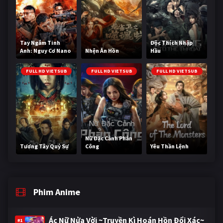
Tay Ngắm Tinh
Độc Thích Nhập
Anh: Nguy Cơ Nano
Nhện Ăn Hồn
Hầu
FULL HD VIETSUB
FULL HD VIETSUB
FULL HD VIETSUB
Nữ Đặc Cảnh Phản
Tương Tây Quỷ Sự
Công
Yêu Thần Lệnh
Phim Anime
Ác Nữ Nửa Vời ~Truyền Kì Hoán Hồn Đổi Xác~
#1