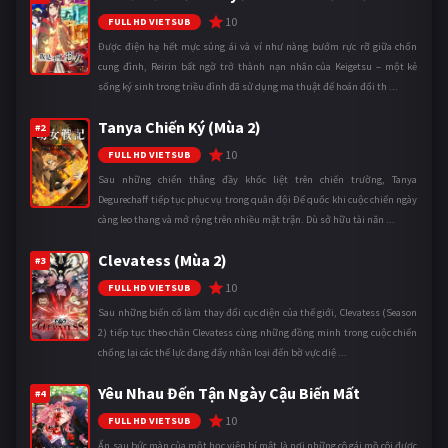
10
FULL HD VIETSUB
Được điện hạ hết mực sủng ái và ví như nàng bướm rực rỡ giữa chốn
cung đình, Reirin bất ngờ trở thành nạn nhân của Keigetsu – một kẻ
sống ký sinh trong triều đình đã sử dụng ma thuật để hoán đổi th ...
Tanya Chiến Ký (Mùa 2)
#2
10
FULL HD VIETSUB
Sau những chiến thắng đầy khốc liệt trên chiến trường, Tanya
Degurechaff tiếp tục phục vụ trong quân đội Đế quốc khi cuộc chiến ngày
càng leo thang và mở rộng trên nhiều mặt trận. Dù sở hữu tài năn ...
Clevatess (Mùa 2)
#3
10
FULL HD VIETSUB
Sau những biến cố làm thay đổi cục diện của thế giới, Clevatess (Season
2) tiếp tục theo chân Clevatess cùng những đồng minh trong cuộc chiến
chống lại các thế lực đang đẩy nhân loại đến bờ vực diệ ...
Yêu Nhau Đến Tận Ngày Cậu Biến Mất
#4
10
FULL HD VIETSUB
Ẩn sau bức màn của một học viện bí mật là nơi những cô gái mồ côi được