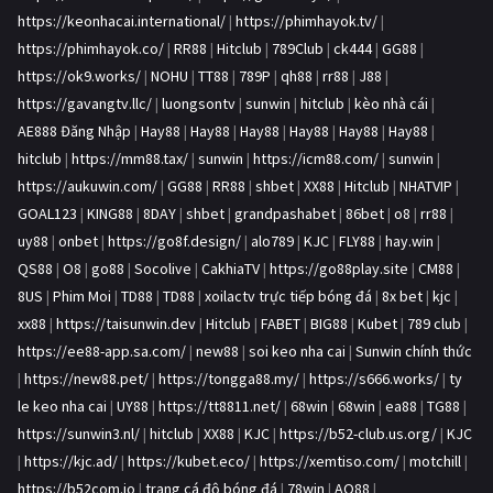
https://keonhacai.international/
|
https://phimhayok.tv/
|
https://phimhayok.co/
|
RR88
|
Hitclub
|
789Club
|
ck444
|
GG88
|
https://ok9.works/
|
NOHU
|
TT88
|
789P
|
qh88
|
rr88
|
J88
|
https://gavangtv.llc/
|
luongsontv
|
sunwin
|
hitclub
|
kèo nhà cái
|
AE888 Đăng Nhập
|
Hay88
|
Hay88
|
Hay88
|
Hay88
|
Hay88
|
Hay88
|
hitclub
|
https://mm88.tax/
|
sunwin
|
https://icm88.com/
|
sunwin
|
https://aukuwin.com/
|
GG88
|
RR88
|
shbet
|
XX88
|
Hitclub
|
NHATVIP
|
GOAL123
|
KING88
|
8DAY
|
shbet
|
grandpashabet
|
86bet
|
o8
|
rr88
|
uy88
|
onbet
|
https://go8f.design/
|
alo789
|
KJC
|
FLY88
|
hay.win
|
QS88
|
O8
|
go88
|
Socolive
|
CakhiaTV
|
https://go88play.site
|
CM88
|
8US
|
Phim Moi
|
TD88
|
TD88
|
xoilactv trực tiếp bóng đá
|
8x bet
|
kjc
|
xx88
|
https://taisunwin.dev
|
Hitclub
|
FABET
|
BIG88
|
Kubet
|
789 club
|
https://ee88-app.sa.com/
|
new88
|
soi keo nha cai
|
Sunwin chính thức
|
https://new88.pet/
|
https://tongga88.my/
|
https://s666.works/
|
ty
le keo nha cai
|
UY88
|
https://tt8811.net/
|
68win
|
68win
|
ea88
|
TG88
|
https://sunwin3.nl/
|
hitclub
|
XX88
|
KJC
|
https://b52-club.us.org/
|
KJC
|
https://kjc.ad/
|
https://kubet.eco/
|
https://xemtiso.com/
|
motchill
|
https://b52com.io
|
trang cá độ bóng đá
|
78win
|
AO88
|