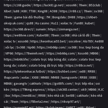
https://c168.guide/
|
https://luck81.jp.net/
|
xoso66
|
78win
|
B52club
|
Xibet
|
lu88
|
K88
|
TT88
|
King88
|
AO88
|
https://rr88.cz/
|
78win
|
sv368
|
78win
|
game bài đổi thưởng
|
7M
|
Bongdalu
|
DH88
|
https://shbet-
okvip.uk.com/
|
qs88
|
Ku casino
|
Ku11
|
xoilac tv
|
Fun88
|
kubet
|
https://sv368.direct/
|
sunwin
|
https://zinmanga.net
|
https://ee88vie.com/
|
Kubet88
|
78win
|
sv368
|
nhà cái lô đề
|
78win
|
xoilac tv
|
xoso66
|
https://keonhacai55.bet/
|
socolive
|
Alo789
|
Ae888
|
xôi lạc
|
Sv368
|
Vip66
|
https://mb66p.com/
|
sv368
|
truc tiep bong da
|
VIP66
|
https://78winnh.net/
|
https://mb66q.com/
|
Xoso66
|
MB66
|
https://mb66.life/
|
colatv trực tiếp bóng đá
|
colatv
|
colatv truc tiep
bong da
|
colatv
|
colatv bóng đá trực tiếp
|
https://rr88co.net/
|
https://tylekeonhacai.futbol/
|
https://bshbet.com/
|
xx88
|
RR88
|
thapcamtv
|
xoilac
|
XX88
|
MM88
|
MM88
|
luongsontv
|
RR88
|
XX88
|
MB66
|
gavangtv
|
cakhiatv
|
https://go88fc.com/
|
trực tiếp nba
|
soi
kèo
|
https://79king.express/
|
https://ok365.center/
|
ok9
|
MB66
|
KJC
|
8xx
|
https://mm88.io/
|
RR88
|
kèo nhà cái
|
bet88
|
cakhiatv
|
kèo nhà
cái
|
78win
|
https://f8beta2.me/
|
https://rikvip97.art/
|
https://sunwin97.art/
|
https://kclub.team/
|
SHBET
|
xx88
|
8kbet
|