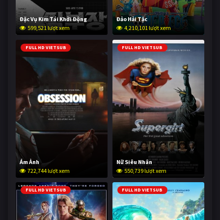
Đặc Vụ Kim Tái Khởi Động
Đảo Hải Tặc
599,521 lượt xem
4,210,101 lượt xem
FULL HD VIETSUB
FULL HD VIETSUB
Ám Ảnh
Nữ Siêu Nhân
722,744 lượt xem
550,739 lượt xem
FULL HD VIETSUB
FULL HD VIETSUB