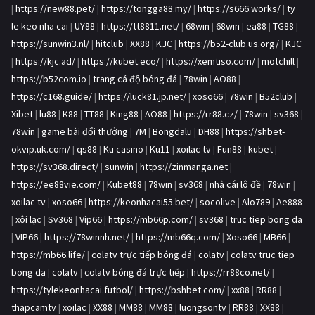
|
https://new88.pet/
|
https://tongga88.my/
|
https://s666.works/
|
ty
le keo nha cai
|
UY88
|
https://tt8811.net/
|
68win
|
68win
|
ea88
|
TG88
|
https://sunwin3.nl/
|
hitclub
|
XX88
|
KJC
|
https://b52-club.us.org/
|
KJC
|
https://kjc.ad/
|
https://kubet.eco/
|
https://xemtiso.com/
|
motchill
|
https://b52com.io
|
trang cá độ bóng đá
|
78win
|
AO88
|
https://c168.guide/
|
https://luck81.jp.net/
|
xoso66
|
78win
|
B52club
|
Xibet
|
lu88
|
K88
|
TT88
|
King88
|
AO88
|
https://rr88.cz/
|
78win
|
sv368
|
78win
|
game bài đổi thưởng
|
7M
|
Bongdalu
|
DH88
|
https://shbet-
okvip.uk.com/
|
qs88
|
Ku casino
|
Ku11
|
xoilac tv
|
Fun88
|
kubet
|
https://sv368.direct/
|
sunwin
|
https://zinmanga.net
|
https://ee88vie.com/
|
Kubet88
|
78win
|
sv368
|
nhà cái lô đề
|
78win
|
xoilac tv
|
xoso66
|
https://keonhacai55.bet/
|
socolive
|
Alo789
|
Ae888
|
xôi lạc
|
Sv368
|
Vip66
|
https://mb66p.com/
|
sv368
|
truc tiep bong da
|
VIP66
|
https://78winnh.net/
|
https://mb66q.com/
|
Xoso66
|
MB66
|
https://mb66.life/
|
colatv trực tiếp bóng đá
|
colatv
|
colatv truc tiep
bong da
|
colatv
|
colatv bóng đá trực tiếp
|
https://rr88co.net/
|
https://tylekeonhacai.futbol/
|
https://bshbet.com/
|
xx88
|
RR88
|
thapcamtv
|
xoilac
|
XX88
|
MM88
|
MM88
|
luongsontv
|
RR88
|
XX88
|