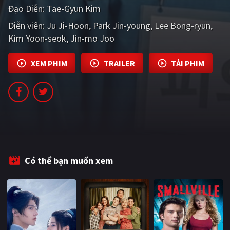
Đạo Diễn:
Tae-Gyun Kim
PHIM MỚI
Diễn viên:
Ju Ji-Hoon
Park Jin-young
Lee Bong-ryun
PHIM BỘ
Kim Yoon-seok
Jin-mo Joo
PHIM LẺ
XEM PHIM
TRAILER
TẢI PHIM
PHIM CHIẾU RẠP
TUYỂN TẬP PHIM
BLOG
Có thể bạn muốn xem