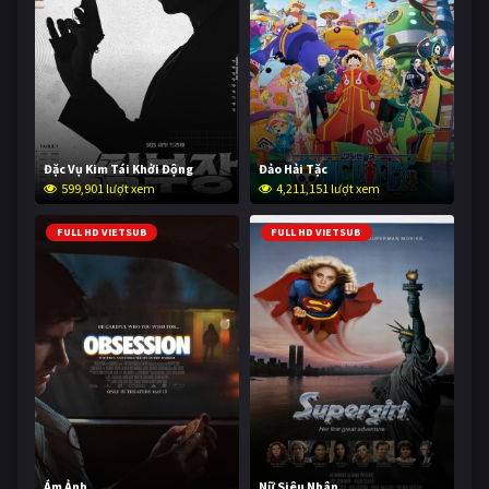
Đặc Vụ Kim Tái Khởi Động
Đảo Hải Tặc
599,901 lượt xem
4,211,151 lượt xem
FULL HD VIETSUB
FULL HD VIETSUB
Ám Ảnh
Nữ Siêu Nhân