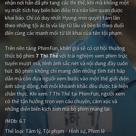
nhận nơi hắn đã phi tang các thi thể, khi mà không một
vụ mất tích hay biên bản điều tra nào liên quan được
Giật gân
Gia đình
khai báo. Chỉ có duy nhất Hyung-min quyết tâm lần
Bí ẩn
Lịch sử
theo những tội ác bị vùi lấp từ lâu và bền bỉ theo đuổi
đến cùng các manh mối từ lời khai của tên tội phạm.
Viễn Tây
Tiểu sử
GameShow
DramaTV
Trên nền tảng
PhimFun
, khán giả sẽ có cơ hội thưởng
thức bộ phim
7 Thi Thể
với trải nghiệm xem phim trực
QUỐC GIA
tuyến mượt mà, hình ảnh sắc nét và nội dung đầy cuốn
hút. Bộ phim không chỉ mang đến những tình tiết hấp
Âu - Mỹ
Trung Quốc - Hồng Kông
dẫn mà còn đưa người xem bước vào một thế giới điện
ảnh sống động, nơi mỗi khoảnh khắc đều được tái hiện
Hàn Quốc
Nhật Bản
chân thực. Khi xem 7 Thi Thể tại PhimFun, người xem
Ấn Độ
Việt Nam
có thể tận hưởng trọn vẹn câu chuyện, cảm xúc và
những diễn biến kịch tính mà bộ phim mang lại.
Tổng hợp
IMDb:
6.7
CẬP NHẬT
Thể loại:
Tâm lý
Tội phạm - Hình sự
Phim lẻ