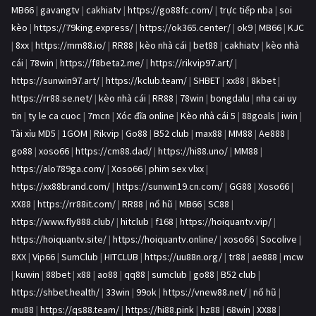
MB66
|
gavangtv
|
cakhiatv
|
https://go88fc.com/
|
trực tiếp nba
|
soi
kèo
|
https://79king.express/
|
https://ok365.center/
|
ok9
|
MB66
|
KJC
|
8xx
|
https://mm88.io/
|
RR88
|
kèo nhà cái
|
bet88
|
cakhiatv
|
kèo nhà
cái
|
78win
|
https://f8beta2.me/
|
https://rikvip97.art/
|
https://sunwin97.art/
|
https://kclub.team/
|
SHBET
|
xx88
|
8kbet
|
https://rr88.se.net/
|
kèo nhà cái
|
RR88
|
78win
|
bongdalu
|
nha cai uy
tin
|
ty le ca cuoc
|
7mcn
|
Xóc đĩa online
|
Kèo nhà cái 5
|
88goals
|
iwin
|
Tài xỉu MD5
|
1GOM
|
Rikvip
|
Go88
|
B52 club
|
max88
|
MM88
|
Ae888
|
go88
|
xoso66
|
https://cm88.dad/
|
https://hi88.uno/
|
MM88
|
https://alo789ga.com/
|
Xoso66
|
phim sex vlxx
|
https://xx88brand.com/
|
https://sunwin19.cn.com/
|
GG88
|
Xoso66
|
XX88
|
https://rr88it.com/
|
RR88
|
nổ hũ
|
MB66
|
SC88
|
https://www.fly888.club/
|
hitclub
|
f168
|
https://hoiquantv.vip/
|
https://hoiquantv.site/
|
https://hoiquantv.online/
|
xoso66
|
Socolive
|
8XX
|
Vip66
|
SumClub
|
HITCLUB
|
https://uu88n.org/
|
tr88
|
ae888
|
mcw
|
kuwin
|
88bet
|
x88
|
ao88
|
qq88
|
sumclub
|
go88
|
B52 club
|
https://shbet.health/
|
33win
|
99ok
|
https://vnew88.net/
|
nổ hũ
|
mu88
|
https://qs88.team/
|
https://hi88.pink
|
hz88
|
68win
|
XX88
|