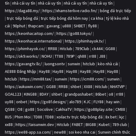
tín
|
nhà cái uy tín
|
nhà cái uy tín
|
nhà cái uy tín
|
nhà cái uy tín
|
https://daga88.my/
|
https://xhamsterlive.radio.fm/
|
bóng đá trực tiếp
|
trực tiếp bóng đá
|
trực tiếp bóng đá hôm nay
|
ca khia
|
tỷ lệ kèo nhà
cái
|
90phut
|
thapcam
|
gavang
|
u888
|
SHBET
|
fly88
|
https://keonhacaitop.com/
|
https://go88.tokyo/
|
https://keonhacai.international/
|
https://phimhayok.tv/
|
https://phimhayok.co/
|
RR88
|
Hitclub
|
789Club
|
ck444
|
GG88
|
https://ok9.works/
|
NOHU
|
TT88
|
789P
|
qh88
|
rr88
|
J88
|
https://gavangtv.llc/
|
luongsontv
|
sunwin
|
hitclub
|
kèo nhà cái
|
AE888 Đăng Nhập
|
Hay88
|
Hay88
|
Hay88
|
Hay88
|
Hay88
|
Hay88
|
hitclub
|
https://mm88.tax/
|
sunwin
|
https://icm88.com/
|
sunwin
|
https://aukuwin.com/
|
GG88
|
RR88
|
shbet
|
XX88
|
Hitclub
|
NHATVIP
|
GOAL123
|
KING88
|
8DAY
|
shbet
|
grandpashabet
|
86bet
|
o8
|
rr88
|
uy88
|
onbet
|
https://go8f.design/
|
alo789
|
KJC
|
FLY88
|
hay.win
|
QS88
|
O8
|
go88
|
Socolive
|
CakhiaTV
|
https://go88play.site
|
CM88
|
8US
|
Phim Moi
|
TD88
|
TD88
|
xoilactv trực tiếp bóng đá
|
8x bet
|
kjc
|
xx88
|
https://taisunwin.dev
|
Hitclub
|
FABET
|
BIG88
|
Kubet
|
789 club
|
https://ee88-app.sa.com/
|
new88
|
soi keo nha cai
|
Sunwin chính thức