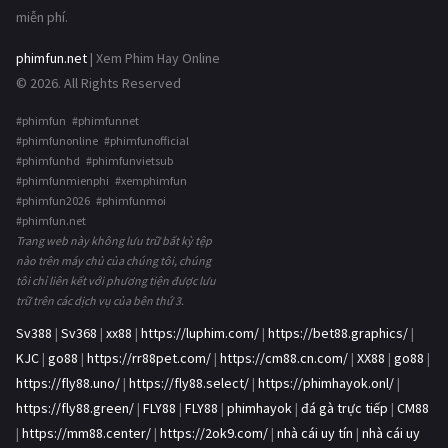
miễn phí.
phimfun.net
| Xem Phim Hay Online
© 2026. All Rights Reserved
#phimfun #phimfunnet
#phimfunonline #phimfunofficial
#phimfunhd #phimfunvietsub
#phimfunmienphi #xemphimfun
#phimfun2026 #phimfunmoi
#phimfun.net
Trang web này không lưu trữ bất kỳ tệp
nào trên máy chủ của chúng tôi, chúng
tôi chỉ liên kết với phương tiện được lưu
trữ trên các dịch vụ của bên thứ 3.
Sv388
|
Sv368
|
xx88
|
https://luphim.com/
|
https://bet88.graphics/
|
KJC
|
go88
|
https://rr88pet.com/
|
https://cm88.cn.com/
|
XX88
|
go88
|
https://fly88.uno/
|
https://fly88.select/
|
https://phimhayok.onl/
|
https://fly88.green/
|
FLY88
|
FLY88
|
phimhayok
|
đá gà trực tiếp
|
CM88
|
https://mm88.center/
|
https://2ok9.com/
|
nhà cái uy tín
|
nhà cái uy