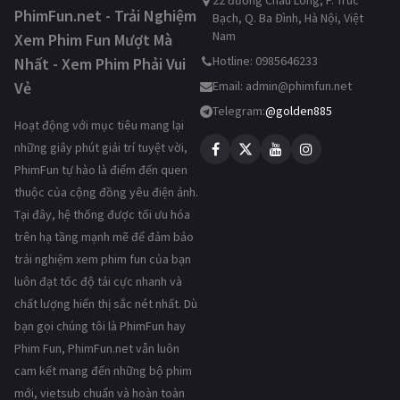
22 đường Châu Long, P. Trúc
PhimFun.net - Trải Nghiệm
Bạch, Q. Ba Đình, Hà Nội, Việt
Nam
Xem Phim Fun Mượt Mà
Hotline: 0985646233
Nhất - Xem Phim Phải Vui
Vẻ
Email:
admin@phimfun.net
Telegram:
@golden885
Hoạt động với mục tiêu mang lại
những giây phút giải trí tuyệt vời,
PhimFun tự hào là điểm đến quen
thuộc của cộng đồng yêu điện ảnh.
Tại đây, hệ thống được tối ưu hóa
trên hạ tầng mạnh mẽ để đảm bảo
trải nghiệm xem phim fun của bạn
luôn đạt tốc độ tải cực nhanh và
chất lượng hiển thị sắc nét nhất. Dù
bạn gọi chúng tôi là PhimFun hay
Phim Fun, PhimFun.net vẫn luôn
cam kết mang đến những bộ phim
mới, vietsub chuẩn và hoàn toàn