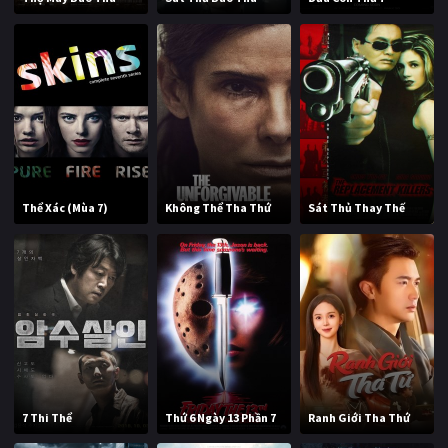
Thể Xác (Mùa 7)
Không Thể Tha Thứ
Sát Thủ Thay Thế
7 Thi Thể
Thứ 6 Ngày 13 Phần 7
Ranh Giới Tha Thứ