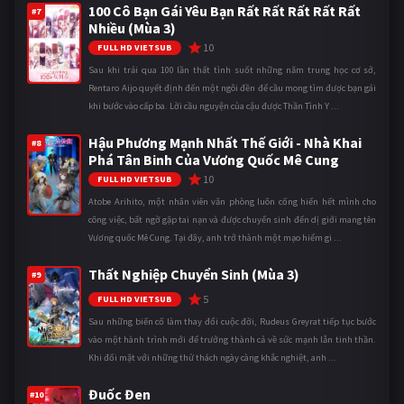
100 Cô Bạn Gái Yêu Bạn Rất Rất Rất Rất Rất
#7
Nhiều (Mùa 3)
10
FULL HD VIETSUB
Sau khi trải qua 100 lần thất tình suốt những năm trung học cơ sở,
Rentaro Aijo quyết định đến một ngôi đền để cầu mong tìm được bạn gái
khi bước vào cấp ba. Lời cầu nguyện của cậu được Thần Tình Y ...
Hậu Phương Mạnh Nhất Thế Giới - Nhà Khai
#8
Phá Tân Binh Của Vương Quốc Mê Cung
10
FULL HD VIETSUB
Atobe Arihito, một nhân viên văn phòng luôn cống hiến hết mình cho
công việc, bất ngờ gặp tai nạn và được chuyển sinh đến dị giới mang tên
Vương quốc Mê Cung. Tại đây, anh trở thành một mạo hiểm gi ...
Thất Nghiệp Chuyển Sinh (Mùa 3)
#9
5
FULL HD VIETSUB
Sau những biến cố làm thay đổi cuộc đời, Rudeus Greyrat tiếp tục bước
vào một hành trình mới để trưởng thành cả về sức mạnh lẫn tinh thần.
Khi đối mặt với những thử thách ngày càng khắc nghiệt, anh ...
Đuốc Đen
#10