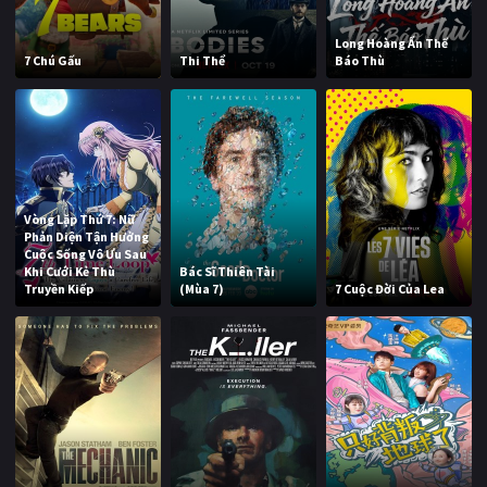
Long Hoàng Ẩn Thế
7 Chú Gấu
Thi Thể
Báo Thù
Vòng Lặp Thứ 7: Nữ
Phản Diện Tận Hưởng
Cuộc Sống Vô Ưu Sau
Khi Cưới Kẻ Thù
Bác Sĩ Thiên Tài
Truyền Kiếp
(Mùa 7)
7 Cuộc Đời Của Lea