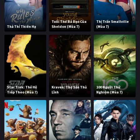
Tuổi Thơ Bá Đạo Của
Thị Trấn Smallville
Thả Thí Thiên Hạ
Sheldon (Mùa 7)
(Mùa 7)
Star Trek: Thế Hệ
Kraven: Thợ Săn Thủ
100 Người Thử
Tiếp Theo (Mùa 7)
Lĩnh
Nghiệm (Mùa 7)