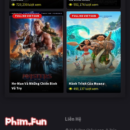
723,230 lượt xem
551,176 lượt xem
FULL HD VIETSUB
FULL HD VIETSUB
He-Man Và Những Chiến Binh
Hành Trình Của Moana
Vũ Trụ
493,137 lượt xem
242,063 lượt xem
Liên Hệ