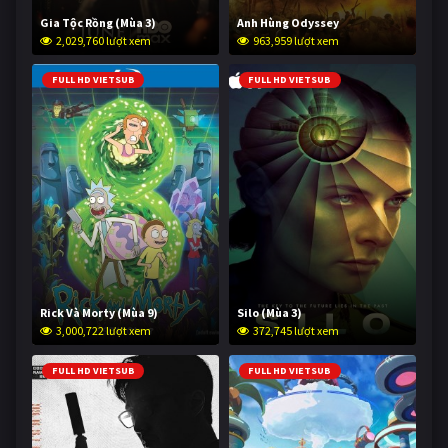
Gia Tộc Rồng (Mùa 3)
Anh Hùng Odyssey
2,029,760 lượt xem
963,959 lượt xem
FULL HD VIETSUB
FULL HD VIETSUB
Rick Và Morty (Mùa 9)
Silo (Mùa 3)
3,000,722 lượt xem
372,745 lượt xem
FULL HD VIETSUB
FULL HD VIETSUB