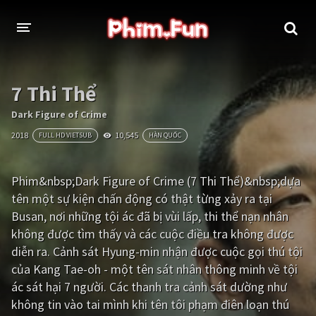
THỂ LOẠI
7 Thi Thể
Thần thoại - Cổ trang
Hành động
Dark Figure of Crime
2018
10,545
FULL HD VIETSUB
HÀN QUỐC
Tâm lý
Chiến tranh
Võ thuật - Kiếm hiệp
Nhạc kịch
Phim&nbsp;Dark Figure of Crime (7 Thi Thể)&nbsp;dựa
tên một sự kiện chấn động có thật từng xảy ra tại
Kinh dị
Tội phạm - Hình sự
Busan, nơi những tội ác đã bị vùi lấp, thi thể nạn nhân
Phiêu lưu
Hài hước
không được tìm thấy và các cuộc điều tra không được
diễn ra. Cảnh sát Hyung-min nhận được cuộc gọi thú tội
Viễn tưởng
Khoa học - Tài liệu
của Kang Tae-oh - một tên sát nhân thông minh về tội
Hoạt hình
Thể thao
ác sát hại 7 người. Các thanh tra cảnh sát dường như
không tin vào tai mình khi tên tôi phạm điên loạn thú
Tình cảm - Lãng mạn
Kỳ ảo