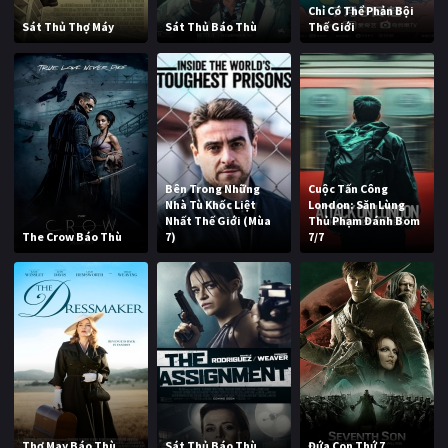
Chỉ Có Thể Phản Bội
Sát Thủ Thợ Máy
Sát Thủ Báo Thù
Thế Giới
Bên Trong Những
Cuộc Tấn Công
Nhà Tù Khốc Liệt
London: Săn Lùng
Nhất Thế Giới (Mùa
Thủ Phạm Đánh Bom
The Crow Báo Thù
7)
7/7
Thợ May Báo Thù
Sát Thủ Báo Thù
Đứa Con Thứ 7