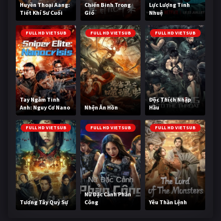
Huyền Thoại Aang:
Chiến Binh Trong
Lực Lượng Tinh
Tiết Khí Sư Cuối
Gió
Nhuệ
Cùng
FULL HD VIETSUB
FULL HD VIETSUB
FULL HD VIETSUB
Tay Ngắm Tinh
Độc Thích Nhập
Anh: Nguy Cơ Nano
Nhện Ăn Hồn
Hầu
FULL HD VIETSUB
FULL HD VIETSUB
FULL HD VIETSUB
Nữ Đặc Cảnh Phản
Tương Tây Quỷ Sự
Công
Yêu Thần Lệnh