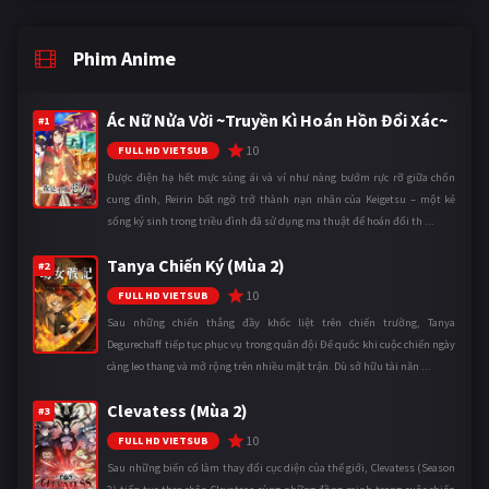
Phim Anime
Ác Nữ Nửa Vời ~Truyền Kì Hoán Hồn Đổi Xác~
#1
10
FULL HD VIETSUB
Được điện hạ hết mực sủng ái và ví như nàng bướm rực rỡ giữa chốn
cung đình, Reirin bất ngờ trở thành nạn nhân của Keigetsu – một kẻ
sống ký sinh trong triều đình đã sử dụng ma thuật để hoán đổi th ...
Tanya Chiến Ký (Mùa 2)
#2
10
FULL HD VIETSUB
Sau những chiến thắng đầy khốc liệt trên chiến trường, Tanya
Degurechaff tiếp tục phục vụ trong quân đội Đế quốc khi cuộc chiến ngày
càng leo thang và mở rộng trên nhiều mặt trận. Dù sở hữu tài năn ...
Clevatess (Mùa 2)
#3
10
FULL HD VIETSUB
Sau những biến cố làm thay đổi cục diện của thế giới, Clevatess (Season