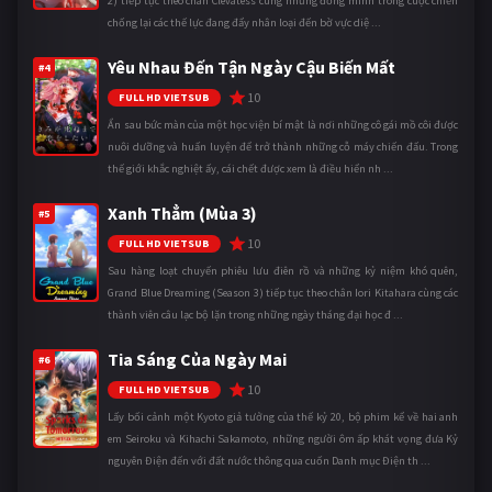
2) tiếp tục theo chân Clevatess cùng những đồng minh trong cuộc chiến
chống lại các thế lực đang đẩy nhân loại đến bờ vực diệ ...
Yêu Nhau Đến Tận Ngày Cậu Biến Mất
#4
10
FULL HD VIETSUB
Ẩn sau bức màn của một học viện bí mật là nơi những cô gái mồ côi được
nuôi dưỡng và huấn luyện để trở thành những cỗ máy chiến đấu. Trong
thế giới khắc nghiệt ấy, cái chết được xem là điều hiển nh ...
Xanh Thẳm (Mùa 3)
#5
10
FULL HD VIETSUB
Sau hàng loạt chuyến phiêu lưu điên rồ và những kỷ niệm khó quên,
Grand Blue Dreaming (Season 3) tiếp tục theo chân Iori Kitahara cùng các
thành viên câu lạc bộ lặn trong những ngày tháng đại học đ ...
Tia Sáng Của Ngày Mai
#6
10
FULL HD VIETSUB
Lấy bối cảnh một Kyoto giả tưởng của thế kỷ 20, bộ phim kể về hai anh
em Seiroku và Kihachi Sakamoto, những người ôm ấp khát vọng đưa Kỷ
nguyên Điện đến với đất nước thông qua cuốn Danh mục Điện th ...