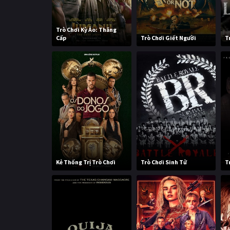
Trò Chơi Kỳ Ảo: Thăng
Cấp
Trò Chơi Giết Người
T
Kẻ Thống Trị Trò Chơi
Trò Chơi Sinh Tử
T