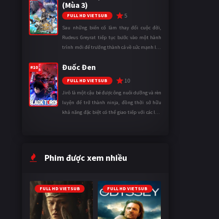
(Mùa 3)
5
FULL HD VIETSUB
Sau những biến cố làm thay đổi cuộc đời,
Rudeus Greyrat tiếp tục bước vào một hành
trình mới để trưởng thành cả về sức mạnh lẫn
tinh thần. Khi đối mặt với những thử thách
Đuốc Đen
ngày càng khắc nghiệt, anh ...
#10
10
FULL HD VIETSUB
Jirô là một cậu bé được ông nuôi dưỡng và rèn
luyện để trở thành ninja, đồng thời sở hữu
khả năng đặc biệt có thể giao tiếp với các loài
động vật. Bị mọi người xa lánh vì sự khác biệt
của mình, cậu ...
Phim được xem nhiều
FULL HD VIETSUB
FULL HD VIETSUB