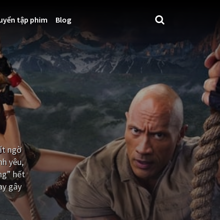
uyển tập phim
Blog
ất ngờ
nh yêu,
ng” hết
ay gây