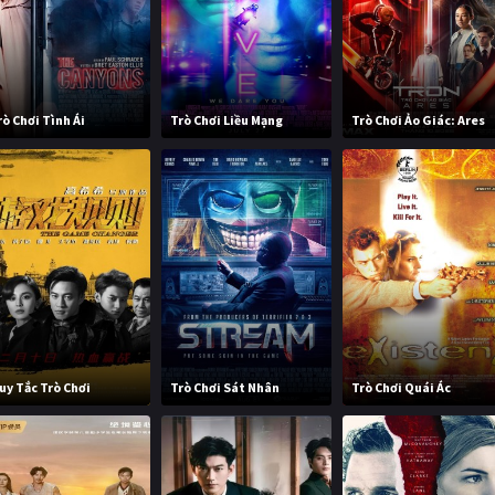
rò Chơi Tình Ái
Trò Chơi Liều Mạng
Trò Chơi Ảo Giác: Ares
uy Tắc Trò Chơi
Trò Chơi Sát Nhân
Trò Chơi Quái Ác