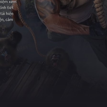
ghiệm xem
ình tiết
tái hiện
yện, cảm