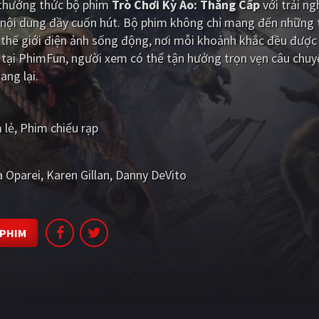
i thưởng thức bộ phim
Trò Chơi Kỳ Ảo: Thăng Cấp
với trải n
 nội dung đầy cuốn hút. Bộ phim không chỉ mang đến những t
hế giới điện ảnh sống động, nơi mỗi khoảnh khắc đều được 
 tại PhimFun, người xem có thể tận hưởng trọn vẹn câu chu
ang lại.
 lẻ
Phim chiếu rạp
a Oparei
Karen Gillan
Danny DeVito
 PHIM