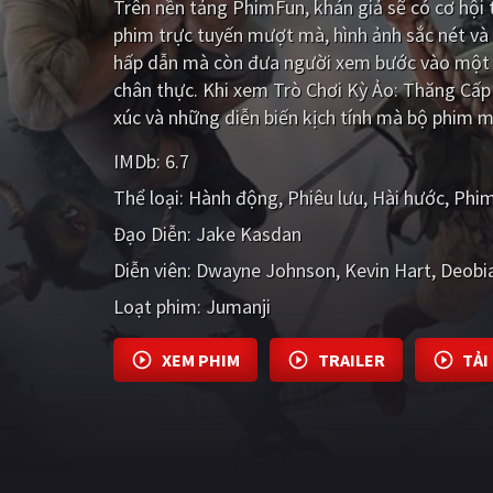
Trên nền tảng
PhimFun
, khán giả sẽ có cơ hộ
phim trực tuyến mượt mà, hình ảnh sắc nét và
hấp dẫn mà còn đưa người xem bước vào một t
chân thực. Khi xem Trò Chơi Kỳ Ảo: Thăng Cấp
xúc và những diễn biến kịch tính mà bộ phim m
IMDb:
6.7
Thể loại:
Hành động
Phiêu lưu
Hài hước
Phim
Đạo Diễn:
Jake Kasdan
Diễn viên:
Dwayne Johnson
Kevin Hart
Deobi
Loạt phim:
Jumanji
XEM PHIM
TRAILER
TẢI