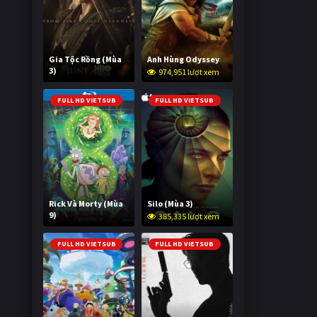
Gia Tộc Rồng (Mùa
Anh Hùng Odyssey
3)
974,951 lượt xem
2,043,206 lượt xem
FULL HD VIETSUB
FULL HD VIETSUB
Rick Và Morty (Mùa
Silo (Mùa 3)
9)
385,335 lượt xem
3,007,647 lượt xem
FULL HD VIETSUB
FULL HD VIETSUB