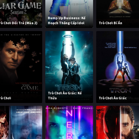
Bump Up Business: Kế
rò Chơi Dối Trá (Mùa 2)
Hoạch Thăng Cấp Idol
Trò Chơi Bí Ẩn
Trò Chơi Ảo Giác: Kế
rò Chơi
Thừa
Trò Chơi Ảo Giác