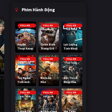
Phim Hành Động
FULL HD
FULL HD
FULL HD
VIETSUB
VIETSUB
VIETSUB
Huyền
Chiến Binh
Lực Lượng
Thoại Aang:
Trong Gió
Tinh Nhuệ
Tiết Khí Sư
Cuối Cùng
FULL HD
FULL HD
FULL HD
VIETSUB
VIETSUB
VIETSUB
)
Tay Ngắm
Nhện Ăn
Độc Thích
Tinh Anh:
Hồn
Nhập Hầu
Nguy Cơ
Nano
FULL HD
FULL HD
FULL HD
VIETSUB
VIETSUB
VIETSUB
Tương Tây
Nữ Đặc Cảnh
Yêu Thần