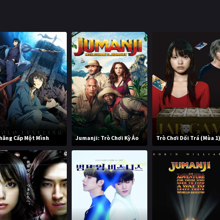
hăng Cấp Một Mình
Jumanji: Trò Chơi Kỳ Ảo
Trò Chơi Dối Trá (Mùa 1