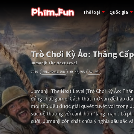
Thể loại
Quốc gia
Trò Chơi Kỳ Ảo: Thăng Cấp
Jumanji: The Next Level
2019
45,895
FULL HD VIETSUB
ÂU - MỸ
Jumanji: The Next Level (Trò Chơi Kỳ Ảo: Thă
đúng chất game. Cách thắt mở vấn đề hấp dẫn v
mọi thứ đều được giải quyết tuyệt vời trong J
sức dễ thương với cảnh hôn “lãng mạn”. Là p
cười, Jumanji còn chất chứa ý nghĩa sâu sắc và