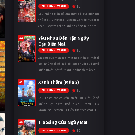
10
FULL HD VIETSUB
Sau những biến cố làm thay đổi cục diện của
thế giới, Clevatess (Season 2) tiếp tục theo
chân Clevatess cùng những đồng minh trong
cuộc chiến chống lại các thế lực đang đẩy nhân
Yêu Nhau Đến Tận Ngày
loại đến bờ vực diệ ...
#4
Cậu Biến Mất
10
FULL HD VIETSUB
Ẩn sau bức màn của một học viện bí mật là
nơi những cô gái mồ côi được nuôi dưỡng và
huấn luyện để trở thành những cỗ máy chiến
đấu. Trong thế giới khắc nghiệt ấy, cái chết
Xanh Thẳm (Mùa 3)
được xem là điều hiển nh ...
#5
10
FULL HD VIETSUB
Sau hàng loạt chuyến phiêu lưu điên rồ và
những kỷ niệm khó quên, Grand Blue
Dreaming (Season 3) tiếp tục theo chân Iori
Kitahara cùng các thành viên câu lạc bộ lặn
Tia Sáng Của Ngày Mai
trong những ngày tháng đại học đ ...
#6
10
FULL HD VIETSUB