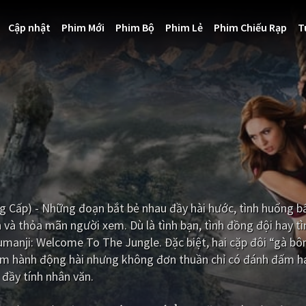
Cập nhật
Phim Mới
Phim Bộ
Phim Lẻ
Phim Chiếu Rạp
T
ng Cấp) - Những đoạn bắt bẻ nhau đầy hài hước, tình huống b
à thỏa mãn người xem. Dù là tình bạn, tình đồng đội hay tì
umanji: Welcome To The Jungle. Đặc biệt, hai cặp đôi “gà bô
him hành động hài nhưng không đơn thuần chỉ có đánh đấm h
 đầy tính nhân văn.