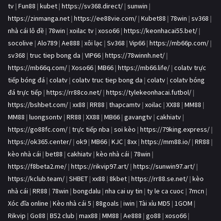
tv
|
Fun88
|
kubet
|
https://sv368.direct/
|
sunwin
|
https://zinmanga.net
|
https://ee88vie.com/
|
Kubet88
|
78win
|
sv368
|
nhà cái lô đề
|
78win
|
xoilac tv
|
xoso66
|
https://keonhacai55.bet/
|
socolive
|
Alo789
|
Ae888
|
xôi lạc
|
Sv368
|
Vip66
|
https://mb66p.com/
|
sv368
|
truc tiep bong da
|
VIP66
|
https://78winnh.net/
|
https://mb66q.com/
|
Xoso66
|
MB66
|
https://mb66.life/
|
colatv trực
tiếp bóng đá
|
colatv
|
colatv truc tiep bong da
|
colatv
|
colatv bóng
đá trực tiếp
|
https://rr88co.net/
|
https://tylekeonhacai.futbol/
|
https://bshbet.com/
|
xx88
|
RR88
|
thapcamtv
|
xoilac
|
XX88
|
MM88
|
MM88
|
luongsontv
|
RR88
|
XX88
|
MB66
|
gavangtv
|
cakhiatv
|
https://go88fc.com/
|
trực tiếp nba
|
soi kèo
|
https://79king.express/
|
https://ok365.center/
|
ok9
|
MB66
|
KJC
|
8xx
|
https://mm88.io/
|
RR88
|
kèo nhà cái
|
bet88
|
cakhiatv
|
kèo nhà cái
|
78win
|
https://f8beta2.me/
|
https://rikvip97.art/
|
https://sunwin97.art/
|
https://kclub.team/
|
SHBET
|
xx88
|
8kbet
|
https://rr88.se.net/
|
kèo
nhà cái
|
RR88
|
78win
|
bongdalu
|
nha cai uy tin
|
ty le ca cuoc
|
7mcn
|
Xóc đĩa online
|
Kèo nhà cái 5
|
88goals
|
iwin
|
Tài xỉu MD5
|
1GOM
|
Rikvip
|
Go88
|
B52 club
|
max88
|
MM88
|
Ae888
|
go88
|
xoso66
|