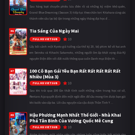
Sau hàng loạt chuyến phiêu lưu điên rồ và những kỷ niệm khó quên,
Grand Blue Dreaming (Season 3) tiếp tục theo chân Iori Kitahara cùng các
thành viên câu lạc bộ lặn trong những ngày tháng đại học đ ...
Tia Sáng Của Ngày Mai
#6
10
FULL HD VIETSUB
Lấy bối cảnh một Kyoto giả tưởng của thế kỷ 20, bộ phim kể về hai anh
em Seiroku và Kihachi Sakamoto, những người ôm ấp khát vọng đưa Kỷ
nguyên Điện đến với đất nước thông qua cuốn Danh mục Điện th ...
100 Cô Bạn Gái Yêu Bạn Rất Rất Rất Rất Rất
#7
Nhiều (Mùa 3)
10
FULL HD VIETSUB
Sau khi trải qua 100 lần thất tình suốt những năm trung học cơ sở,
Rentaro Aijo quyết định đến một ngôi đền để cầu mong tìm được bạn gái
khi bước vào cấp ba. Lời cầu nguyện của cậu được Thần Tình Y ...
Hậu Phương Mạnh Nhất Thế Giới - Nhà Khai
#8
Phá Tân Binh Của Vương Quốc Mê Cung
10
FULL HD VIETSUB
Atobe Arihito, một nhân viên văn phòng luôn cống hiến hết mình cho