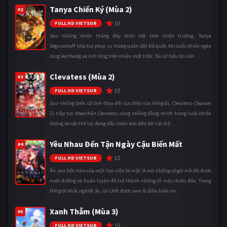
Tanya Chiến Ký (Mùa 2)
#2
10
FULL HD VIETSUB
Sau những chiến thắng đầy khốc liệt trên chiến trường, Tanya
Degurechaff tiếp tục phục vụ trong quân đội Đế quốc khi cuộc chiến ngày
càng leo thang và mở rộng trên nhiều mặt trận. Dù sở hữu tài năn ...
Clevatess (Mùa 2)
#3
10
FULL HD VIETSUB
Sau những biến cố làm thay đổi cục diện của thế giới, Clevatess (Season
2) tiếp tục theo chân Clevatess cùng những đồng minh trong cuộc chiến
chống lại các thế lực đang đẩy nhân loại đến bờ vực diệ ...
Yêu Nhau Đến Tận Ngày Cậu Biến Mất
#4
10
FULL HD VIETSUB
Ẩn sau bức màn của một học viện bí mật là nơi những cô gái mồ côi được
nuôi dưỡng và huấn luyện để trở thành những cỗ máy chiến đấu. Trong
thế giới khắc nghiệt ấy, cái chết được xem là điều hiển nh ...
Xanh Thẳm (Mùa 3)
#5
10
FULL HD VIETSUB