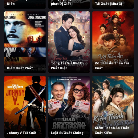
Điên
phạt Dị Giới
Tái Xuất (Mùa 3)
Tổng Tài Giả Khờ Bị
Võ Thần Ẩn Thân Tái
Điểm Xuất Phát
Phát Hiện
Xuất
Kiếm Thánh Ẩn Thân
Johnny V Tái Xuất
Luật Sư Xuất Chúng
Xuất Kiếm