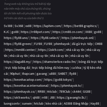
Trang web này không lưu trữ bất kỳ tệp
nào trên máy chủ của chúng tôi, chúng
tôi chỉ liên kết với phương tiện được lưu
trữ trên các dịch vụ của bên thứ 3.
Sv388
|
Sv368
|
xx88
|
https://luphim.com/
|
https://bet88.graphics/
|
KJC
|
go88
|
https://rr88pet.com/
|
https://cm88.cn.com/
|
XX88
|
go88
|
https://fly88.uno/
|
https://fly88.select/
|
https://phimhayok.onl/
|
https://fly88.green/
|
FLY88
|
FLY88
|
phimhayok
|
đá gà trực tiếp
|
CM88
|
https://mm88.center/
|
https://2ok9.com/
|
nhà cái uy tín
|
nhà cái uy
tín
|
nhà cái uy tín
|
nhà cái uy tín
|
nhà cái uy tín
|
nhà cái uy tín
|
https://daga88.my/
|
https://xhamsterlive.radio.fm/
|
bóng đá trực tiếp
|
trực tiếp bóng đá
|
trực tiếp bóng đá hôm nay
|
ca khia
|
tỷ lệ kèo nhà
cái
|
90phut
|
thapcam
|
gavang
|
u888
|
SHBET
|
fly88
|
https://keonhacaitop.com/
|
https://go88.tokyo/
|
https://keonhacai.international/
|
https://phimhayok.tv/
|
https://phimhayok.co/
|
RR88
|
Hitclub
|
789Club
|
ck444
|
GG88
|
https://ok9.works/
|
qh88
|
rr88
|
J88
|
https://gavangtv.llc/
|
luongsontv
|
sunwin
|
hitclub
|
kèo nhà cái
|
AE888 Đăng Nhập
|
Hay88
|