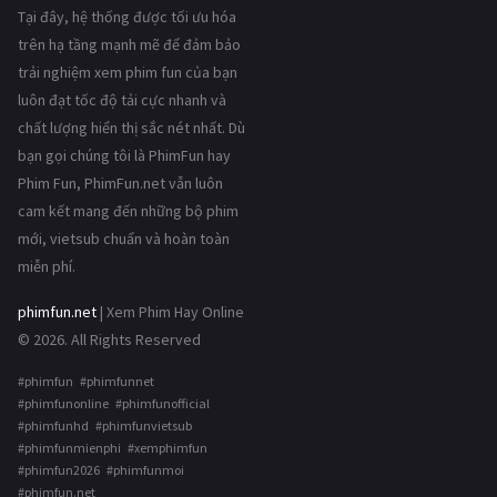
Tại đây, hệ thống được tối ưu hóa
trên hạ tầng mạnh mẽ để đảm bảo
trải nghiệm xem phim fun của bạn
luôn đạt tốc độ tải cực nhanh và
chất lượng hiển thị sắc nét nhất. Dù
bạn gọi chúng tôi là PhimFun hay
Phim Fun, PhimFun.net vẫn luôn
cam kết mang đến những bộ phim
mới, vietsub chuẩn và hoàn toàn
miễn phí.
phimfun.net
| Xem Phim Hay Online
© 2026. All Rights Reserved
#phimfun #phimfunnet
#phimfunonline #phimfunofficial
#phimfunhd #phimfunvietsub
#phimfunmienphi #xemphimfun
#phimfun2026 #phimfunmoi
#phimfun.net