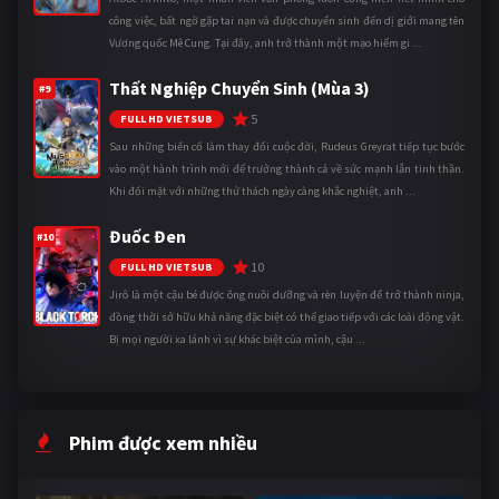
công việc, bất ngờ gặp tai nạn và được chuyển sinh đến dị giới mang tên
Vương quốc Mê Cung. Tại đây, anh trở thành một mạo hiểm gi ...
Thất Nghiệp Chuyển Sinh (Mùa 3)
#9
5
FULL HD VIETSUB
Sau những biến cố làm thay đổi cuộc đời, Rudeus Greyrat tiếp tục bước
vào một hành trình mới để trưởng thành cả về sức mạnh lẫn tinh thần.
Khi đối mặt với những thử thách ngày càng khắc nghiệt, anh ...
Đuốc Đen
#10
10
FULL HD VIETSUB
Jirô là một cậu bé được ông nuôi dưỡng và rèn luyện để trở thành ninja,
đồng thời sở hữu khả năng đặc biệt có thể giao tiếp với các loài động vật.
Bị mọi người xa lánh vì sự khác biệt của mình, cậu ...
Phim được xem nhiều