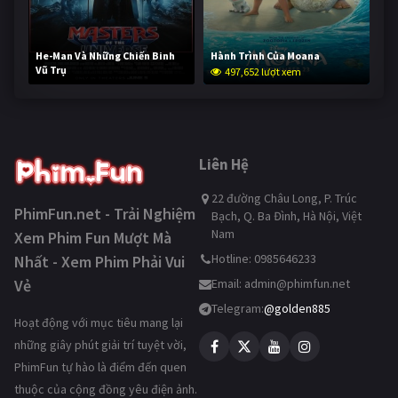
He-Man Và Những Chiến Binh
Hành Trình Của Moana
Vũ Trụ
497,652 lượt xem
247,008 lượt xem
Liên Hệ
22 đường Châu Long, P. Trúc
PhimFun.net - Trải Nghiệm
Bạch, Q. Ba Đình, Hà Nội, Việt
Nam
Xem Phim Fun Mượt Mà
Hotline: 0985646233
Nhất - Xem Phim Phải Vui
Vẻ
Email:
admin@phimfun.net
Telegram:
@golden885
Hoạt động với mục tiêu mang lại
những giây phút giải trí tuyệt vời,
PhimFun tự hào là điểm đến quen
thuộc của cộng đồng yêu điện ảnh.