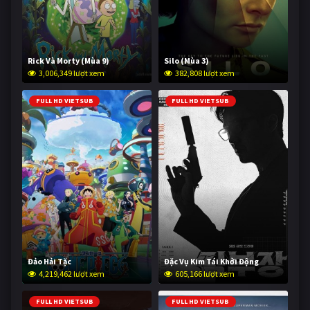
Rick Và Morty (Mùa 9)
Silo (Mùa 3)
3,006,349 lượt xem
382,808 lượt xem
FULL HD VIETSUB
FULL HD VIETSUB
Đảo Hải Tặc
Đặc Vụ Kim Tái Khởi Động
4,219,462 lượt xem
605,166 lượt xem
FULL HD VIETSUB
FULL HD VIETSUB