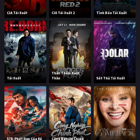
CIA Tái Xuất
CIA Tái Xuất 2
Tình Báo Tái Xuất
Thần Thám Xuất
Tái Xuất
Thần
Sát Thủ Tái Xuất
578: Phát Đạn Của Kẻ
Công Nghiệp Chinh