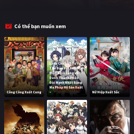
PHIM MỚI
PHIM BỘ
Có thể bạn muốn xem
PHIM LẺ
PHIM CHIẾU RẠP
TUYỂN TẬP PHIM
Lãnh Chúa Vô Tư Vui
BLOG
Thú Bảo Vệ Lãnh Địa ~
Biến Ngôi Làng Vô
Danh Thành Pháo
Đài Mạnh Nhất Bằng
Ma Pháp Hệ Sản Xuất
Công Công Xuất Cung
~
Nữ Hiệp Xuất Sắc