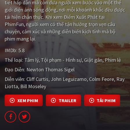
tiết hấp dẫn mà còn đưa người xem bước vào một thế
giới điện ảnh sống động, nơi mỗi khoảnh khắc đều được
Giật gân
Gia đình
tái hiện chân thực. Khi xem Điểm Xuất Phát tại
Bí ẩn
Lịch sử
PhimFun, người xem có thể tận hưởng trọn vẹn câu
chuyện, cảm xúc và những diễn biến kịch tính mà bộ
Viễn Tây
Tiểu sử
phim mang lại.
GameShow
DramaTV
IMDb:
5.8
Thể loại:
Tâm lý
Tội phạm - Hình sự
Giật gân
Phim lẻ
QUỐC GIA
Đạo Diễn:
Newton Thomas Sigel
Âu - Mỹ
Trung Quốc - Hồng Kông
Diễn viên:
Cliff Curtis
John Leguizamo
Colm Feore
Ray
Hàn Quốc
Nhật Bản
Liotta
Bill Moseley
Ấn Độ
Việt Nam
XEM PHIM
TRAILER
TẢI PHIM
Tổng hợp
CẬP NHẬT