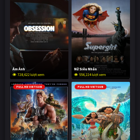
Ám Ảnh
Nữ Siêu Nhân
728,622 lượt xem
556,224 lượt xem
FULL HD VIETSUB
FULL HD VIETSUB