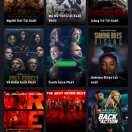
Ma Nữ Thế Giới Xuất
Người Dơi Tái Xuất
Phát
Găng Tơ Tái Xuất
Simone Biles tái
Về Điểm Xuất Phát
Danh Sách Phát
xuất