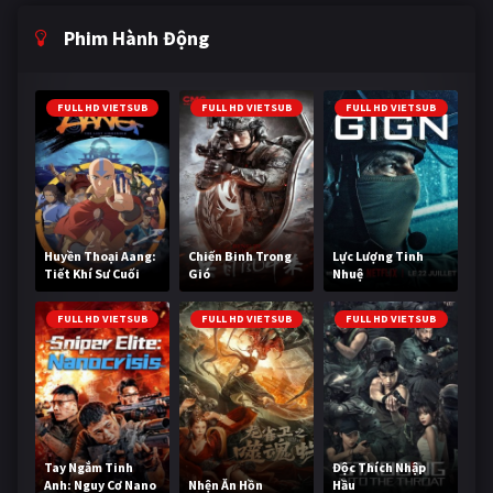
Phim Hành Động
FULL HD VIETSUB
FULL HD VIETSUB
FULL HD VIETSUB
Huyền Thoại Aang:
Chiến Binh Trong
Lực Lượng Tinh
Tiết Khí Sư Cuối
Gió
Nhuệ
Cùng
FULL HD VIETSUB
FULL HD VIETSUB
FULL HD VIETSUB
Tay Ngắm Tinh
Độc Thích Nhập
Anh: Nguy Cơ Nano
Nhện Ăn Hồn
Hầu