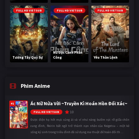
FULL HD VIETSUB
FULL HD VIETSUB
FULL HD VIETSUB
Nữ Đặc Cảnh Phản
Tương Tây Quỷ Sự
Công
Yêu Thần Lệnh
Phim Anime
Ác Nữ Nửa Vời ~Truyền Kì Hoán Hồn Đổi Xác~
#1
10
FULL HD VIETSUB
Được điện hạ hết mực sủng ái và ví như nàng bướm rực rỡ giữa chốn
cung đình, Reirin bất ngờ trở thành nạn nhân của Keigetsu – một kẻ
sống ký sinh trong triều đình đã sử dụng ma thuật để hoán đổi th ...