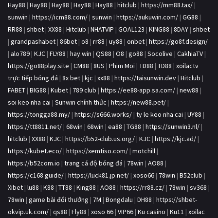
Hay88
|
Hay88
|
Hay88
|
Hay88
|
Hay88
|
hitclub
|
https://mm88.tax/
|
sunwin
|
https://icm88.com/
|
sunwin
|
https://aukuwin.com/
|
GG88
|
RR88
|
shbet
|
XX88
|
Hitclub
|
NHATVIP
|
GOAL123
|
KING88
|
8DAY
|
shbet
|
grandpashabet
|
86bet
|
o8
|
rr88
|
uy88
|
onbet
|
https://go8f.design/
|
alo789
|
KJC
|
FLY88
|
hay.win
|
QS88
|
O8
|
go88
|
Socolive
|
CakhiaTV
|
https://go88play.site
|
CM88
|
8US
|
Phim Moi
|
TD88
|
TD88
|
xoilactv
trực tiếp bóng đá
|
8x bet
|
kjc
|
xx88
|
https://taisunwin.dev
|
Hitclub
|
FABET
|
BIG88
|
Kubet
|
789 club
|
https://ee88-app.sa.com/
|
new88
|
soi keo nha cai
|
Sunwin chính thức
|
https://new88.pet/
|
https://tongga88.my/
|
https://s666.works/
|
ty le keo nha cai
|
UY88
|
https://tt8811.net/
|
68win
|
68win
|
ea88
|
TG88
|
https://sunwin3.nl/
|
hitclub
|
XX88
|
KJC
|
https://b52-club.us.org/
|
KJC
|
https://kjc.ad/
|
https://kubet.eco/
|
https://xemtiso.com/
|
motchill
|
https://b52com.io
|
trang cá độ bóng đá
|
78win
|
AO88
|
https://c168.guide/
|
https://luck81.jp.net/
|
xoso66
|
78win
|
B52club
|
Xibet
|
lu88
|
K88
|
TT88
|
King88
|
AO88
|
https://rr88.cz/
|
78win
|
sv368
|
78win
|
game bài đổi thưởng
|
7M
|
Bongdalu
|
DH88
|
https://shbet-
okvip.uk.com/
|
qs88
|
Fly88
|
xoso 66
|
VIP66
|
Ku casino
|
Ku11
|
xoilac