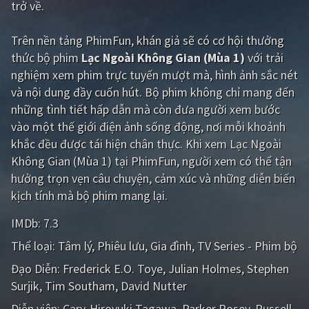
trở về.
Giật gân
Gia đình
Trên nền tảng
PhimFun
, khán giả sẽ có cơ hội thưởng
Bí ẩn
Lịch sử
thức bộ phim
Lạc Ngoài Không Gian (Mùa 1)
với trải
nghiệm xem phim trực tuyến mượt mà, hình ảnh sắc nét
Viễn Tây
Tiểu sử
và nội dung đầy cuốn hút. Bộ phim không chỉ mang đến
GameShow
DramaTV
những tình tiết hấp dẫn mà còn đưa người xem bước
vào một thế giới điện ảnh sống động, nơi mỗi khoảnh
QUỐC GIA
khắc đều được tái hiện chân thực. Khi xem Lạc Ngoài
Không Gian (Mùa 1) tại PhimFun, người xem có thể tận
Âu - Mỹ
Trung Quốc - Hồng Kông
hưởng trọn vẹn câu chuyện, cảm xúc và những diễn biến
kịch tính mà bộ phim mang lại.
Hàn Quốc
Nhật Bản
IMDb:
7.3
Ấn Độ
Việt Nam
Thể loại:
Tâm lý
Phiêu lưu
Gia đình
TV Series - Phim bộ
Tổng hợp
Đạo Diễn:
Frederick E.O. Toye
Julian Holmes
Stephen
Surjik
Tim Southam
David Nutter
CẬP NHẬT
Diễn viên:
Cary-Hiroyuki Tagawa
Parker Posey
Russell