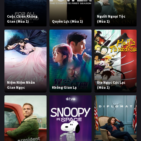
Cuộc Chiến Không
Người Ngoại Tộc
Gian (Mùa 1)
Quyền Lực (Mùa 1)
(Mùa 1)
Niệm Niệm Nhân
Địa Ngục Cực Lạc
Gian Ngọc
Không Gian Lạ
(Mùa 1)