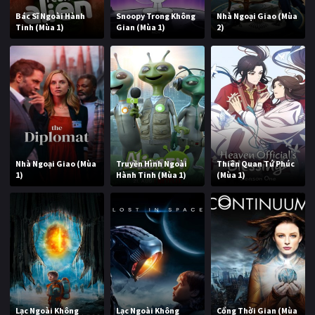
Bác Sĩ Ngoài Hành
Snoopy Trong Không
Nhà Ngoại Giao (Mùa
Tinh (Mùa 1)
Gian (Mùa 1)
2)
Nhà Ngoại Giao (Mùa
Truyền Hình Ngoài
Thiên Quan Tứ Phúc
1)
Hành Tinh (Mùa 1)
(Mùa 1)
Lạc Ngoài Không
Lạc Ngoài Không
Cổng Thời Gian (Mùa