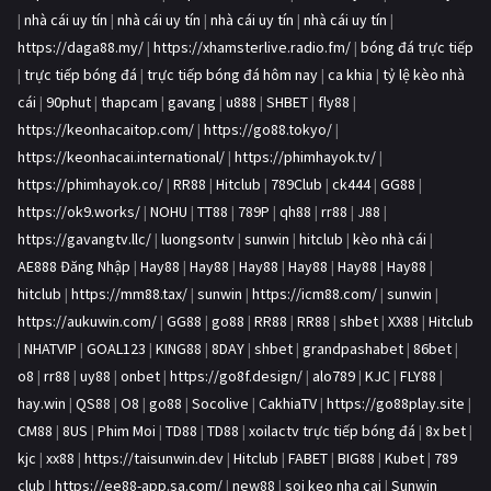
|
nhà cái uy tín
|
nhà cái uy tín
|
nhà cái uy tín
|
nhà cái uy tín
|
https://daga88.my/
|
https://xhamsterlive.radio.fm/
|
bóng đá trực tiếp
|
trực tiếp bóng đá
|
trực tiếp bóng đá hôm nay
|
ca khia
|
tỷ lệ kèo nhà
cái
|
90phut
|
thapcam
|
gavang
|
u888
|
SHBET
|
fly88
|
https://keonhacaitop.com/
|
https://go88.tokyo/
|
https://keonhacai.international/
|
https://phimhayok.tv/
|
https://phimhayok.co/
|
RR88
|
Hitclub
|
789Club
|
ck444
|
GG88
|
https://ok9.works/
|
NOHU
|
TT88
|
789P
|
qh88
|
rr88
|
J88
|
https://gavangtv.llc/
|
luongsontv
|
sunwin
|
hitclub
|
kèo nhà cái
|
AE888 Đăng Nhập
|
Hay88
|
Hay88
|
Hay88
|
Hay88
|
Hay88
|
Hay88
|
hitclub
|
https://mm88.tax/
|
sunwin
|
https://icm88.com/
|
sunwin
|
https://aukuwin.com/
|
GG88
|
go88
|
RR88
|
RR88
|
shbet
|
XX88
|
Hitclub
|
NHATVIP
|
GOAL123
|
KING88
|
8DAY
|
shbet
|
grandpashabet
|
86bet
|
o8
|
rr88
|
uy88
|
onbet
|
https://go8f.design/
|
alo789
|
KJC
|
FLY88
|
hay.win
|
QS88
|
O8
|
go88
|
Socolive
|
CakhiaTV
|
https://go88play.site
|
CM88
|
8US
|
Phim Moi
|
TD88
|
TD88
|
xoilactv trực tiếp bóng đá
|
8x bet
|
kjc
|
xx88
|
https://taisunwin.dev
|
Hitclub
|
FABET
|
BIG88
|
Kubet
|
789
club
|
https://ee88-app.sa.com/
|
new88
|
soi keo nha cai
|
Sunwin