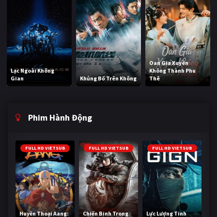
Oan Gia Xuyên
Lạc Ngoài Không
Không Thành Phu
Gian
Khủng Bố Trên Không
Thê
Phim Hành Động
FULL HD VIETSUB
FULL HD VIETSUB
FULL HD VIETSUB
Huyền Thoại Aang:
Chiến Binh Trong
Lực Lượng Tinh