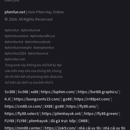
miễn phí.
phimfun.net
| Xem Phim Hay Online
© 2026. All Rights Reserved
#phimfun #phimfunnet
#phimfunonline #phimfunofficial
#phimfunhd #phimfunvietsub
#phimfunmienphi #xemphimfun
#phimfun2026 #phimfunmoi
#phimfun.net
Trang web này không lưu trữ bất kỳ tệp
nào trên máy chủ của chúng tôi, chúng
tôi chỉ liên kết với phương tiện được lưu
trữ trên các dịch vụ của bên thứ 3.
Sv388
|
Sv368
|
xx88
|
https://luphim.com/
|
https://bet88.graphics/
|
KJC
|
https://luongsontv23.com/
|
go88
|
https://rr88pet.com/
|
https://cm88.cn.com/
|
XX88
|
go88
|
https://fly88.uno/
|
https://fly88.select/
|
https://phimhayok.onl/
|
https://fly88.green/
|
FLY88
|
FLY88
|
phimhayok
|
đá gà trực tiếp
|
CM88
|
https://mm88.center/
|
https://2ok9.com/
|
nhà cái uy tín
|
nhà cái uy tín