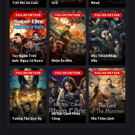
Tiết Khí Sư Cuối
Gió
Nhuệ
Cùng
FULL HD VIETSUB
FULL HD VIETSUB
FULL HD VIETSUB
Tay Ngắm Tinh
Độc Thích Nhập
Anh: Nguy Cơ Nano
Nhện Ăn Hồn
Hầu
FULL HD VIETSUB
FULL HD VIETSUB
FULL HD VIETSUB
Nữ Đặc Cảnh Phản
Tương Tây Quỷ Sự
Công
Yêu Thần Lệnh