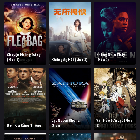
Chuyện Không Đáng
Không Nhìn Thấy
(Mùa 1)
Không Sợ Hãi (Mùa 1)
(Mùa 1)
Lạc Ngoài Không
Văn Hào Lưu Lạc (Mùa
Bên Kia Rừng Thông
Gian
1)