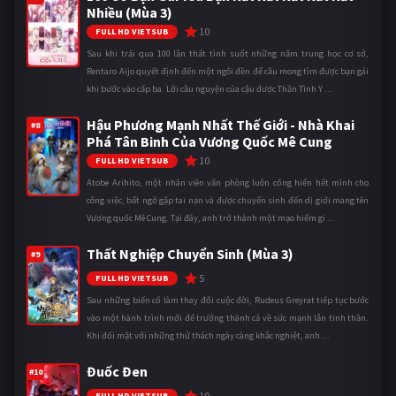
Nhiều (Mùa 3)
10
FULL HD VIETSUB
Sau khi trải qua 100 lần thất tình suốt những năm trung học cơ sở,
Rentaro Aijo quyết định đến một ngôi đền để cầu mong tìm được bạn gái
khi bước vào cấp ba. Lời cầu nguyện của cậu được Thần Tình Y ...
Hậu Phương Mạnh Nhất Thế Giới - Nhà Khai
#8
Phá Tân Binh Của Vương Quốc Mê Cung
10
FULL HD VIETSUB
Atobe Arihito, một nhân viên văn phòng luôn cống hiến hết mình cho
công việc, bất ngờ gặp tai nạn và được chuyển sinh đến dị giới mang tên
Vương quốc Mê Cung. Tại đây, anh trở thành một mạo hiểm gi ...
Thất Nghiệp Chuyển Sinh (Mùa 3)
#9
5
FULL HD VIETSUB
Sau những biến cố làm thay đổi cuộc đời, Rudeus Greyrat tiếp tục bước
vào một hành trình mới để trưởng thành cả về sức mạnh lẫn tinh thần.
Khi đối mặt với những thử thách ngày càng khắc nghiệt, anh ...
Đuốc Đen
#10
10
FULL HD VIETSUB