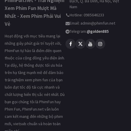
PhimFun.net - Trải Nghiệm
Bạch, Q. Ba Đình, Hà Nội, Việt
Nam
Xem Phim Fun Mượt Mà
Hotline: 0985646233
Nhất - Xem Phim Phải Vui
Vẻ
Email:
admin@phimfun.net
Telegram:
@golden885
Hoạt động với mục tiêu mang lại
những giây phút giải trí tuyệt vời,
PhimFun tự hào là điểm đến quen
thuộc của cộng đồng yêu điện ảnh.
Tại đây, hệ thống được tối ưu hóa
trên hạ tầng mạnh mẽ để đảm bảo
trải nghiệm xem phim fun của bạn
luôn đạt tốc độ tải cực nhanh và
chất lượng hiển thị sắc nét nhất. Dù
bạn gọi chúng tôi là PhimFun hay
Phim Fun, PhimFun.net vẫn luôn
cam kết mang đến những bộ phim
mới, vietsub chuẩn và hoàn toàn