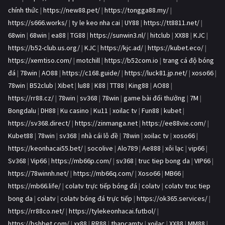
chính thức
|
https://new88.pet/
|
https://tongga88.my/
|
https://s666.works/
|
ty le keo nha cai
|
UY88
|
https://tt8811.net/
|
68win
|
68win
|
ea88
|
TG88
|
https://sunwin3.nl/
|
hitclub
|
XX88
|
KJC
|
https://b52-club.us.org/
|
KJC
|
https://kjc.ad/
|
https://kubet.eco/
|
https://xemtiso.com/
|
motchill
|
https://b52com.io
|
trang cá độ bóng
đá
|
78win
|
AO88
|
https://c168.guide/
|
https://luck81.jp.net/
|
xoso66
|
78win
|
B52club
|
Xibet
|
lu88
|
K88
|
TT88
|
King88
|
AO88
|
https://rr88.cz/
|
78win
|
sv368
|
78win
|
game bài đổi thưởng
|
7M
|
Bongdalu
|
DH88
|
Ku casino
|
Ku11
|
xoilac tv
|
Fun88
|
kubet
|
https://sv368.direct/
|
https://zinmanga.net
|
https://ee88vie.com/
|
Kubet88
|
78win
|
sv368
|
nhà cái lô đề
|
78win
|
xoilac tv
|
xoso66
|
https://keonhacai55.bet/
|
socolive
|
Alo789
|
Ae888
|
xôi lạc
|
vip66
|
Sv368
|
Vip66
|
https://mb66p.com/
|
sv368
|
truc tiep bong da
|
VIP66
|
https://78winnh.net/
|
https://mb66q.com/
|
Xoso66
|
MB66
|
https://mb66.life/
|
colatv trực tiếp bóng đá
|
colatv
|
colatv truc tiep
bong da
|
colatv
|
colatv bóng đá trực tiếp
|
https://ok365.services/
|
https://rr88co.net/
|
https://tylekeonhacai.futbol/
|
https://bshbet.com/
|
xx88
|
RR88
|
thapcamtv
|
xoilac
|
XX88
|
MM88
|