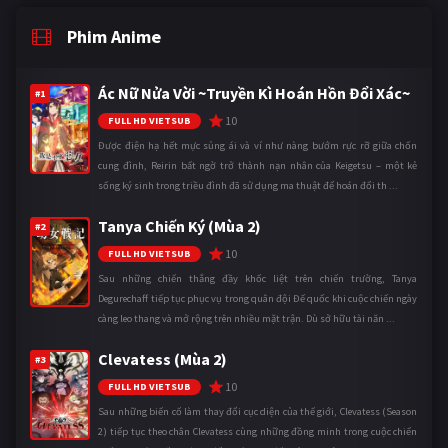
Phim Anime
Ác Nữ Nửa Vời ~Truyền Kì Hoán Hồn Đổi Xác~
#1
10
FULL HD VIETSUB
Được điện hạ hết mực sủng ái và ví như nàng bướm rực rỡ giữa chốn
cung đình, Reirin bất ngờ trở thành nạn nhân của Keigetsu – một kẻ
sống ký sinh trong triều đình đã sử dụng ma thuật để hoán đổi th ...
Tanya Chiến Ký (Mùa 2)
#2
10
FULL HD VIETSUB
Sau những chiến thắng đầy khốc liệt trên chiến trường, Tanya
Degurechaff tiếp tục phục vụ trong quân đội Đế quốc khi cuộc chiến ngày
càng leo thang và mở rộng trên nhiều mặt trận. Dù sở hữu tài năn ...
Clevatess (Mùa 2)
#3
10
FULL HD VIETSUB
Sau những biến cố làm thay đổi cục diện của thế giới, Clevatess (Season
2) tiếp tục theo chân Clevatess cùng những đồng minh trong cuộc chiến