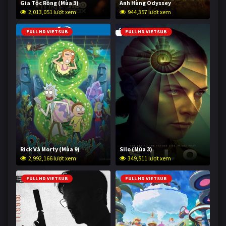
Gia Tộc Rồng (Mùa 3)
Anh Hùng Odyssey
2,013,051 lượt xem
944,357 lượt xem
FULL HD VIETSUB
FULL HD VIETSUB
Rick Và Morty (Mùa 9)
Silo (Mùa 3)
2,992,166 lượt xem
349,511 lượt xem
FULL HD VIETSUB
FULL HD VIETSUB