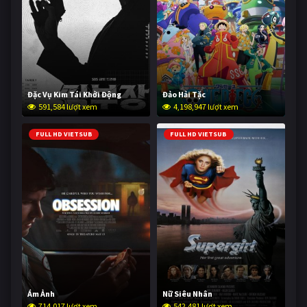
Đặc Vụ Kim Tái Khởi Động
Đảo Hải Tặc
591,584 lượt xem
4,198,947 lượt xem
FULL HD VIETSUB
FULL HD VIETSUB
Ám Ảnh
Nữ Siêu Nhân
714,017 lượt xem
542,481 lượt xem