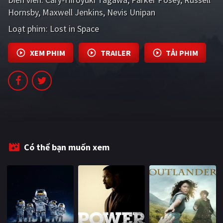
PHIM MỚI
Hornsby
Maxwell Jenkins
Nevis Unipan
Loạt phim:
Lost in Space
PHIM BỘ
PHIM LẺ
XEM PHIM
TRAILER
TẢI PHIM
PHIM CHIẾU RẠP
TUYỂN TẬP PHIM
BLOG
Có thể bạn muốn xem