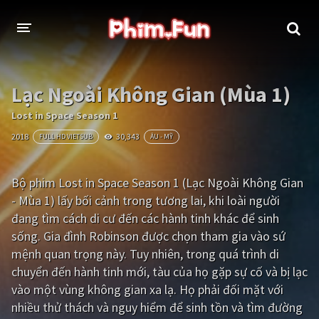
THỂ LOẠI
Lạc Ngoài Không Gian (Mùa 1)
Thần thoại - Cổ trang
Hành động
Lost in Space Season 1
2018
30,343
FULL HD VIETSUB
ÂU - MỸ
Tâm lý
Chiến tranh
Võ thuật - Kiếm hiệp
Nhạc kịch
Bộ phim Lost in Space Season 1 (Lạc Ngoài Không Gian
- Mùa 1) lấy bối cảnh trong tương lai, khi loài người
Kinh dị
Tội phạm - Hình sự
đang tìm cách di cư đến các hành tinh khác để sinh
Phiêu lưu
Hài hước
sống. Gia đình Robinson được chọn tham gia vào sứ
mệnh quan trọng này. Tuy nhiên, trong quá trình di
Viễn tưởng
Khoa học - Tài liệu
chuyển đến hành tinh mới, tàu của họ gặp sự cố và bị lạc
Hoạt hình
Thể thao
vào một vùng không gian xa lạ. Họ phải đối mặt với
nhiều thử thách và nguy hiểm để sinh tồn và tìm đường
Tình cảm - Lãng mạn
Kỳ ảo