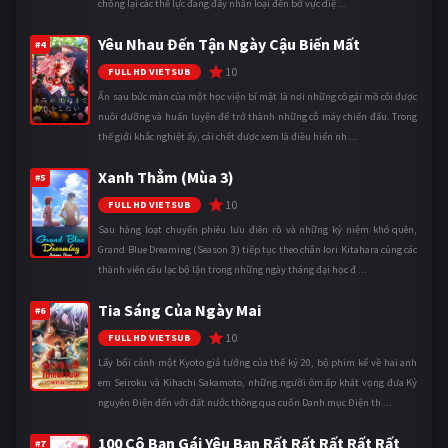
chống lại các thế lực đang đẩy nhân loại đến bờ vực diệ ...
Yêu Nhau Đến Tận Ngày Cậu Biến Mất
#4
10
FULL HD VIETSUB
Ẩn sau bức màn của một học viện bí mật là nơi những cô gái mồ côi được
nuôi dưỡng và huấn luyện để trở thành những cỗ máy chiến đấu. Trong
thế giới khắc nghiệt ấy, cái chết được xem là điều hiển nh ...
Xanh Thẳm (Mùa 3)
#5
10
FULL HD VIETSUB
Sau hàng loạt chuyến phiêu lưu điên rồ và những kỷ niệm khó quên,
Grand Blue Dreaming (Season 3) tiếp tục theo chân Iori Kitahara cùng các
thành viên câu lạc bộ lặn trong những ngày tháng đại học đ ...
Tia Sáng Của Ngày Mai
#6
10
FULL HD VIETSUB
Lấy bối cảnh một Kyoto giả tưởng của thế kỷ 20, bộ phim kể về hai anh
em Seiroku và Kihachi Sakamoto, những người ôm ấp khát vọng đưa Kỷ
nguyên Điện đến với đất nước thông qua cuốn Danh mục Điện th ...
100 Cô Bạn Gái Yêu Bạn Rất Rất Rất Rất Rất
#7