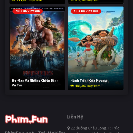
FULL HD VIETSUB
FULL HD VIETSUB
He-Man Và Những Chiến Binh
Hành Trình Của Moana
Vũ Trụ
486,307 lượt xem
234,421 lượt xem
Liên Hệ
22 đường Châu Long, P. Trúc