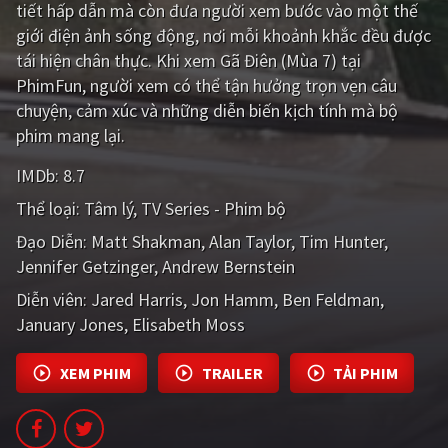
tiết hấp dẫn mà còn đưa người xem bước vào một thế
PHIM MỚI
giới điện ảnh sống động, nơi mỗi khoảnh khắc đều được
PHIM BỘ
tái hiện chân thực. Khi xem Gã Điên (Mùa 7) tại
PhimFun, người xem có thể tận hưởng trọn vẹn câu
PHIM LẺ
chuyện, cảm xúc và những diễn biến kịch tính mà bộ
phim mang lại.
PHIM CHIẾU RẠP
IMDb:
8.7
TUYỂN TẬP PHIM
Thể loại:
Tâm lý
TV Series - Phim bộ
BLOG
Đạo Diễn:
Matt Shakman
Alan Taylor
Tim Hunter
Jennifer Getzinger
Andrew Bernstein
Diễn viên:
Jared Harris
Jon Hamm
Ben Feldman
January Jones
Elisabeth Moss
XEM PHIM
TRAILER
TẢI PHIM