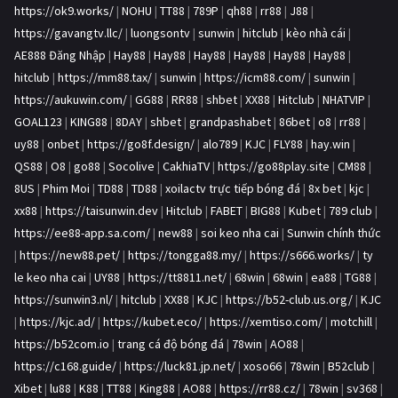
https://ok9.works/
|
NOHU
|
TT88
|
789P
|
qh88
|
rr88
|
J88
|
https://gavangtv.llc/
|
luongsontv
|
sunwin
|
hitclub
|
kèo nhà cái
|
AE888 Đăng Nhập
|
Hay88
|
Hay88
|
Hay88
|
Hay88
|
Hay88
|
Hay88
|
hitclub
|
https://mm88.tax/
|
sunwin
|
https://icm88.com/
|
sunwin
|
https://aukuwin.com/
|
GG88
|
RR88
|
shbet
|
XX88
|
Hitclub
|
NHATVIP
|
GOAL123
|
KING88
|
8DAY
|
shbet
|
grandpashabet
|
86bet
|
o8
|
rr88
|
uy88
|
onbet
|
https://go8f.design/
|
alo789
|
KJC
|
FLY88
|
hay.win
|
QS88
|
O8
|
go88
|
Socolive
|
CakhiaTV
|
https://go88play.site
|
CM88
|
8US
|
Phim Moi
|
TD88
|
TD88
|
xoilactv trực tiếp bóng đá
|
8x bet
|
kjc
|
xx88
|
https://taisunwin.dev
|
Hitclub
|
FABET
|
BIG88
|
Kubet
|
789 club
|
https://ee88-app.sa.com/
|
new88
|
soi keo nha cai
|
Sunwin chính thức
|
https://new88.pet/
|
https://tongga88.my/
|
https://s666.works/
|
ty
le keo nha cai
|
UY88
|
https://tt8811.net/
|
68win
|
68win
|
ea88
|
TG88
|
https://sunwin3.nl/
|
hitclub
|
XX88
|
KJC
|
https://b52-club.us.org/
|
KJC
|
https://kjc.ad/
|
https://kubet.eco/
|
https://xemtiso.com/
|
motchill
|
https://b52com.io
|
trang cá độ bóng đá
|
78win
|
AO88
|
https://c168.guide/
|
https://luck81.jp.net/
|
xoso66
|
78win
|
B52club
|
Xibet
|
lu88
|
K88
|
TT88
|
King88
|
AO88
|
https://rr88.cz/
|
78win
|
sv368
|