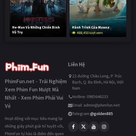
He-Man Và Những Chiến Binh
Hành Trình Của Moana
Vũ Trụ
488,450 lượt xem
236,989 lượt xem
Liên Hệ
22 đường Châu Long, P. Trúc
PhimFun.net - Trải Nghiệm
Bạch, Q. Ba Đình, Hà Nội, Việt
Nam
Xem Phim Fun Mượt Mà
Hotline: 0985646233
Nhất - Xem Phim Phải Vui
Vẻ
Email:
admin@phimfun.net
Telegram:
@golden885
Hoạt động với mục tiêu mang lại
những giây phút giải trí tuyệt vời,
PhimFun tự hào là điểm đến quen