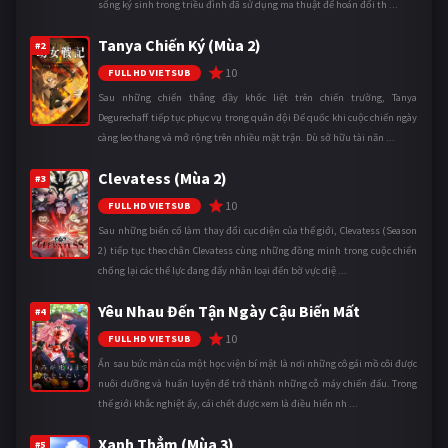
sống ký sinh trong triều đình đã sử dụng ma thuật để hoán đổi th ...
Tanya Chiến Ký (Mùa 2)
#2
10
FULL HD VIETSUB
Sau những chiến thắng đầy khốc liệt trên chiến trường, Tanya
Degurechaff tiếp tục phục vụ trong quân đội Đế quốc khi cuộc chiến ngày
càng leo thang và mở rộng trên nhiều mặt trận. Dù sở hữu tài năn ...
Clevatess (Mùa 2)
#3
10
FULL HD VIETSUB
Sau những biến cố làm thay đổi cục diện của thế giới, Clevatess (Season
2) tiếp tục theo chân Clevatess cùng những đồng minh trong cuộc chiến
chống lại các thế lực đang đẩy nhân loại đến bờ vực diệ ...
Yêu Nhau Đến Tận Ngày Cậu Biến Mất
#4
10
FULL HD VIETSUB
Ẩn sau bức màn của một học viện bí mật là nơi những cô gái mồ côi được
nuôi dưỡng và huấn luyện để trở thành những cỗ máy chiến đấu. Trong
thế giới khắc nghiệt ấy, cái chết được xem là điều hiển nh ...
Xanh Thẳm (Mùa 3)
#5