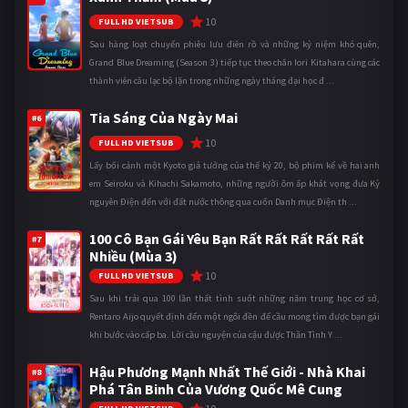
10
FULL HD VIETSUB
Sau hàng loạt chuyến phiêu lưu điên rồ và những kỷ niệm khó quên,
Grand Blue Dreaming (Season 3) tiếp tục theo chân Iori Kitahara cùng các
thành viên câu lạc bộ lặn trong những ngày tháng đại học đ ...
Tia Sáng Của Ngày Mai
#6
10
FULL HD VIETSUB
Lấy bối cảnh một Kyoto giả tưởng của thế kỷ 20, bộ phim kể về hai anh
em Seiroku và Kihachi Sakamoto, những người ôm ấp khát vọng đưa Kỷ
nguyên Điện đến với đất nước thông qua cuốn Danh mục Điện th ...
100 Cô Bạn Gái Yêu Bạn Rất Rất Rất Rất Rất
#7
Nhiều (Mùa 3)
10
FULL HD VIETSUB
Sau khi trải qua 100 lần thất tình suốt những năm trung học cơ sở,
Rentaro Aijo quyết định đến một ngôi đền để cầu mong tìm được bạn gái
khi bước vào cấp ba. Lời cầu nguyện của cậu được Thần Tình Y ...
Hậu Phương Mạnh Nhất Thế Giới - Nhà Khai
#8
Phá Tân Binh Của Vương Quốc Mê Cung