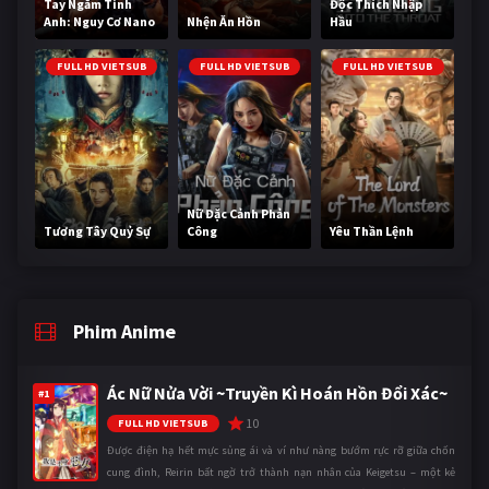
Tay Ngắm Tinh
Độc Thích Nhập
Anh: Nguy Cơ Nano
Nhện Ăn Hồn
Hầu
FULL HD VIETSUB
FULL HD VIETSUB
FULL HD VIETSUB
Nữ Đặc Cảnh Phản
Tương Tây Quỷ Sự
Công
Yêu Thần Lệnh
Phim Anime
Ác Nữ Nửa Vời ~Truyền Kì Hoán Hồn Đổi Xác~
#1
10
FULL HD VIETSUB
Được điện hạ hết mực sủng ái và ví như nàng bướm rực rỡ giữa chốn
cung đình, Reirin bất ngờ trở thành nạn nhân của Keigetsu – một kẻ