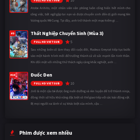
10
FULL HD VIETSUB
Atobe Arihito, một nhân viên văn phòng luôn cống hiến hết mình cho
công việc, bất ngờ gặp tai nạn và được chuyển sinh đến dị giới mang tên
Vương quốc Mê Cung. Tại đây, anh trở thành một mạo hiểm gi ...
Thất Nghiệp Chuyển Sinh (Mùa 3)
#9
5
FULL HD VIETSUB
Sau những biến cố làm thay đổi cuộc đời, Rudeus Greyrat tiếp tục bước
vào một hành trình mới để trưởng thành cả về sức mạnh lẫn tinh thần.
Khi đối mặt với những thử thách ngày càng khắc nghiệt, anh ...
Đuốc Đen
#10
10
FULL HD VIETSUB
Jirô là một cậu bé được ông nuôi dưỡng và rèn luyện để trở thành ninja,
đồng thời sở hữu khả năng đặc biệt có thể giao tiếp với các loài động vật.
Bị mọi người xa lánh vì sự khác biệt của mình, cậu ...
Phim được xem nhiều