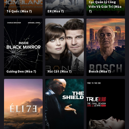
Cục Quản Lý Công
Viên Và Giải Trí (Mùa
Tổ Quốc (Mùa 7)
ER (Mùa 7)
7)
Gương Đen (Mùa 7)
Hài Cốt (Mùa 7)
Bosch (Mùa 7)