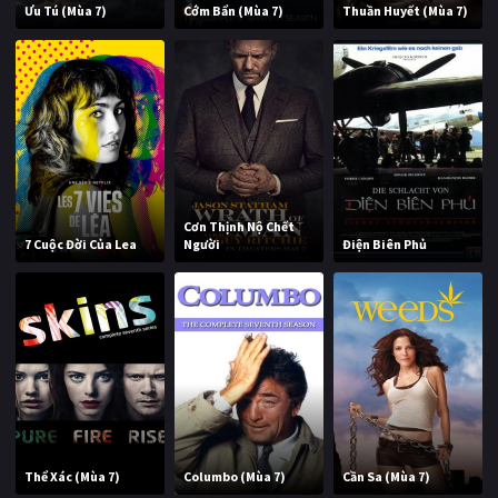
Ưu Tú (Mùa 7)
Cớm Bẩn (Mùa 7)
Thuần Huyết (Mùa 7)
Cơn Thịnh Nộ Chết
7 Cuộc Đời Của Lea
Người
Điện Biên Phủ
Thể Xác (Mùa 7)
Columbo (Mùa 7)
Cần Sa (Mùa 7)