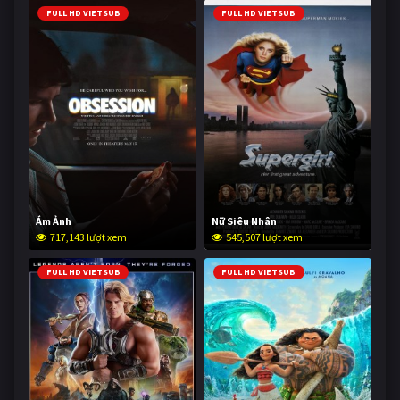
FULL HD VIETSUB
FULL HD VIETSUB
Ám Ảnh
Nữ Siêu Nhân
717,143 lượt xem
545,507 lượt xem
FULL HD VIETSUB
FULL HD VIETSUB