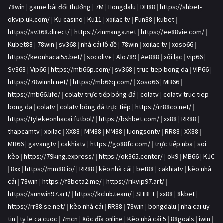
78win
|
game bài đổi thưởng
|
7M
|
Bongdalu
|
DH88
|
https://shbet-
okvip.uk.com/
|
Ku casino
|
Ku11
|
xoilac tv
|
Fun88
|
kubet
|
https://sv368.direct/
|
https://zinmanga.net
|
https://ee88vie.com/
|
Kubet88
|
78win
|
sv368
|
nhà cái lô đề
|
78win
|
xoilac tv
|
xoso66
|
https://keonhacai55.bet/
|
socolive
|
Alo789
|
Ae888
|
xôi lạc
|
vip66
|
Sv368
|
Vip66
|
https://mb66p.com/
|
sv368
|
truc tiep bong da
|
VIP66
|
https://78winnh.net/
|
https://mb66q.com/
|
Xoso66
|
MB66
|
https://mb66.life/
|
colatv trực tiếp bóng đá
|
colatv
|
colatv truc tiep
bong da
|
colatv
|
colatv bóng đá trực tiếp
|
https://rr88co.net/
|
https://tylekeonhacai.futbol/
|
https://bshbet.com/
|
xx88
|
RR88
|
thapcamtv
|
xoilac
|
XX88
|
MM88
|
MM88
|
luongsontv
|
RR88
|
XX88
|
MB66
|
gavangtv
|
cakhiatv
|
https://go88fc.com/
|
trực tiếp nba
|
soi
kèo
|
https://79king.express/
|
https://ok365.center/
|
ok9
|
MB66
|
KJC
|
8xx
|
https://mm88.io/
|
RR88
|
kèo nhà cái
|
bet88
|
cakhiatv
|
kèo nhà
cái
|
78win
|
https://f8beta2.me/
|
https://rikvip97.art/
|
https://sunwin97.art/
|
https://kclub.team/
|
SHBET
|
xx88
|
8kbet
|
https://rr88.se.net/
|
kèo nhà cái
|
RR88
|
78win
|
bongdalu
|
nha cai uy
tin
|
ty le ca cuoc
|
7mcn
|
Xóc đĩa online
|
Kèo nhà cái 5
|
88goals
|
iwin
|