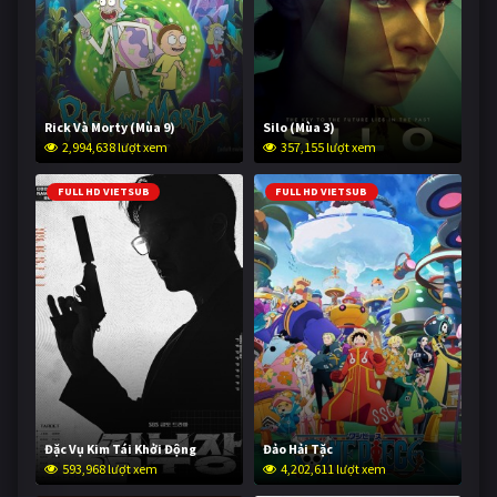
Rick Và Morty (Mùa 9)
Silo (Mùa 3)
2,994,638 lượt xem
357,155 lượt xem
FULL HD VIETSUB
FULL HD VIETSUB
Đặc Vụ Kim Tái Khởi Động
Đảo Hải Tặc
593,968 lượt xem
4,202,611 lượt xem