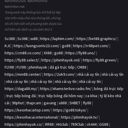
#phimfun2026 #phimfunmoi
#phimfun.net
Trang web này không lưu trữ bất kỳ tệp
nào trên máy chủ của chúng tôi, chúng
tôi chỉ liên kết với phương tiện được lưu
trữ trên các dịch vụ của bên thứ 3.
Sv388
|
Sv368
|
xx88
|
https://luphim.com/
|
https://bet88.graphics/
|
KJC
|
https://luongsontv23.com/
|
go88
|
https://rr88pet.com/
|
https://cm88.cn.com/
|
XX88
|
go88
|
https://fly88.uno/
|
https://fly88.select/
|
https://phimhayok.onl/
|
https://fly88.green/
|
FLY88
|
FLY88
|
phimhayok
|
đá gà trực tiếp
|
CM88
|
https://mm88.center/
|
https://2ok9.com/
|
nhà cái uy tín
|
nhà cái uy tín
|
nhà cái uy tín
|
nhà cái uy tín
|
nhà cái uy tín
|
nhà cái uy tín
|
https://daga88.my/
|
https://xhamsterlive.radio.fm/
|
bóng đá trực tiếp
|
trực tiếp bóng đá
|
trực tiếp bóng đá hôm nay
|
ca khia
|
tỷ lệ kèo nhà
cái
|
90phut
|
thapcam
|
gavang
|
u888
|
SHBET
|
fly88
|
https://keonhacaitop.com/
|
https://go88.tokyo/
|
https://keonhacai.international/
|
https://phimhayok.tv/
|
https://phimhayok.co/
|
RR88
|
Hitclub
|
789Club
|
ck444
|
GG88
|