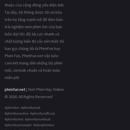
thuộc của cộng đồng yêu điện ảnh.
Tại đây, hệ thống được tối ưu hóa
trên hạ tầng mạnh mẽ để đảm bảo
trải nghiệm xem phim fun của bạn
luôn đạt tốc độ tải cực nhanh và
chất lượng hiển thị sắc nét nhất. Dù
bạn gọi chúng tôi là PhimFun hay
Phim Fun, PhimFun.net vẫn luôn
cam kết mang đến những bộ phim
mới, vietsub chuẩn và hoàn toàn
miễn phí.
phimfun.net
| Xem Phim Hay Online
© 2026. All Rights Reserved
#phimfun #phimfunnet
#phimfunonline #phimfunofficial
#phimfunhd #phimfunvietsub
#phimfunmienphi #xemphimfun