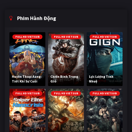
Phim Hành Động
FULL HD VIETSUB
FULL HD VIETSUB
FULL HD VIETSUB
Huyền Thoại Aang:
Chiến Binh Trong
Lực Lượng Tinh
Tiết Khí Sư Cuối
Gió
Nhuệ
Cùng
FULL HD VIETSUB
FULL HD VIETSUB
FULL HD VIETSUB