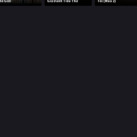
hế Giới
Giả Danh Tiểu Thư
Tôi (Mùa 2)