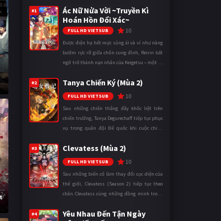
Ác Nữ Nửa Vời ~Truyền Kì
#1
Hoán Hồn Đổi Xác~
10
FULL HD VIETSUB
Được điện hạ hết mực sủng ái và ví như nàng
bướm rực rỡ giữa chốn cung đình, Reirin bất
ngờ trở thành nạn nhân của Keigetsu – một kẻ
sống ký sinh trong triều đình đã sử dụng ma
Tanya Chiến Ký (Mùa 2)
thuật để hoán đổi th ...
#2
10
FULL HD VIETSUB
Sau những chiến thắng đầy khốc liệt trên
chiến trường, Tanya Degurechaff tiếp tục phục
vụ trong quân đội Đế quốc khi cuộc chiến
ngày càng leo thang và mở rộng trên nhiều
Clevatess (Mùa 2)
mặt trận. Dù sở hữu tài năn ...
#3
10
FULL HD VIETSUB
Sau những biến cố làm thay đổi cục diện của
thế giới, Clevatess (Season 2) tiếp tục theo
chân Clevatess cùng những đồng minh trong
t
cuộc chiến chống lại các thế lực đang đẩy nhân
Yêu Nhau Đến Tận Ngày
loại đến bờ vực diệ ...
#4