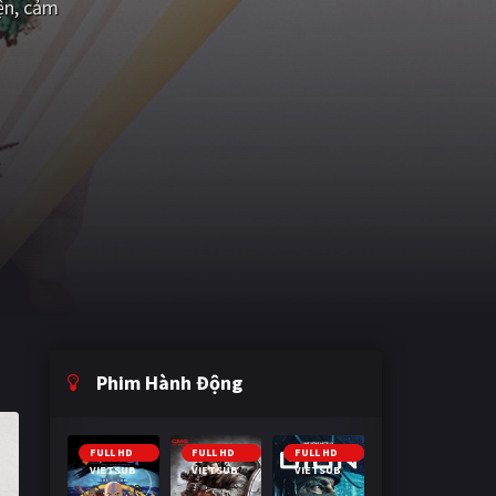
ện, cảm
Phim Hành Động
FULL HD
FULL HD
FULL HD
VIETSUB
VIETSUB
VIETSUB