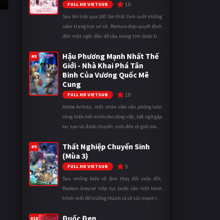
10
FULL HD VIETSUB
Sau khi trải qua 100 lần thất tình suốt những
năm trung học cơ sở, Rentaro Aijo quyết định
đến một ngôi đền để cầu mong tìm được bạn
gái khi bước vào cấp ba. Lời cầu nguyện của
Hậu Phương Mạnh Nhất Thế
cậu được Thần Tình Y ...
#8
Giới - Nhà Khai Phá Tân
Binh Của Vương Quốc Mê
Cung
10
FULL HD VIETSUB
Atobe Arihito, một nhân viên văn phòng luôn
cống hiến hết mình cho công việc, bất ngờ gặp
tai nạn và được chuyển sinh đến dị giới mang
tên Vương quốc Mê Cung. Tại đây, anh trở
Thất Nghiệp Chuyển Sinh
thành một mạo hiểm gi ...
#9
(Mùa 3)
5
FULL HD VIETSUB
Sau những biến cố làm thay đổi cuộc đời,
Rudeus Greyrat tiếp tục bước vào một hành
trình mới để trưởng thành cả về sức mạnh lẫn
tinh thần. Khi đối mặt với những thử thách
Đuốc Đen
ngày càng khắc nghiệt, anh ...
#10