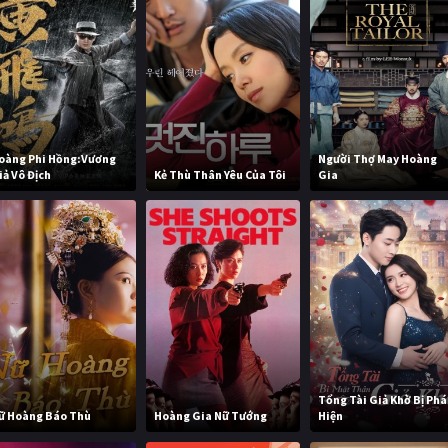
oàng Phi Hồng:Vương
Người Thợ May Hoàng
iả Vô Địch
Kẻ Thù Thân Yêu Của Tôi
Gia
Tổng Tài Giả Khờ Bị Phá
ữ Hoàng Báo Thù
Hoàng Gia Nữ Tướng
Hiện