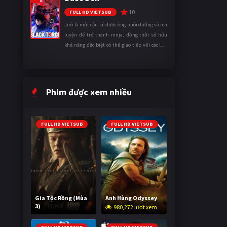
10
FULL HD VIETSUB
Jirô là một cậu bé được ông nuôi dưỡng và rèn
luyện để trở thành ninja, đồng thời sở hữu
khả năng đặc biệt có thể giao tiếp với các loài
động vật. Bị mọi người xa lánh vì sự khác biệt
của mình, cậu ...
Phim được xem nhiều
FULL HD VIETSUB
FULL HD VIETSUB
Gia Tộc Rồng (Mùa
Anh Hùng Odyssey
3)
980,272 lượt xem
2,057,340 lượt xem