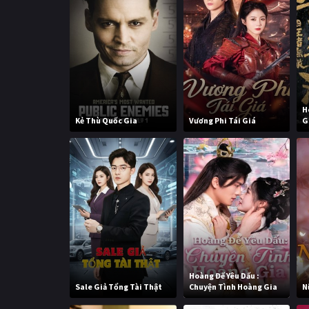
H
Kẻ Thù Quốc Gia
Vương Phi Tái Giá
G
Hoàng Đế Yêu Dấu :
Sale Giả Tổng Tài Thật
Chuyện Tình Hoàng Gia
N