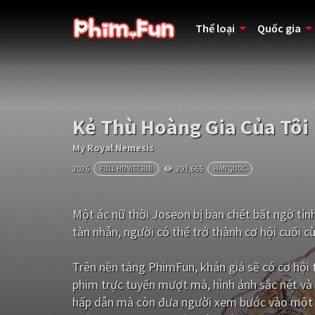
Thể loại
Quốc gia
Kẻ Thù Hoàng Gia Của Tôi
My Royal Nemesis
2026
291,665
FULL HD VIETSUB
HÀN QUỐC
Một ác nữ thời Joseon bị ban chết bất ngờ tỉnh
tàn nhẫn, người có thể trở thành cơ hội cuối c
Trên nền tảng
PhimFun
, khán giả sẽ có cơ hộ
phim trực tuyến mượt mà, hình ảnh sắc nét và
hấp dẫn mà còn đưa người xem bước vào một t