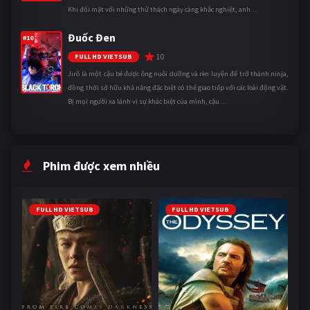
Khi đối mặt với những thử thách ngày càng khắc nghiệt, anh ...
Đuốc Đen
#10
10
FULL HD VIETSUB
Jirô là một cậu bé được ông nuôi dưỡng và rèn luyện để trở thành ninja,
đồng thời sở hữu khả năng đặc biệt có thể giao tiếp với các loài động vật.
Bị mọi người xa lánh vì sự khác biệt của mình, cậu ...
Phim được xem nhiều
FULL HD VIETSUB
FULL HD VIETSUB