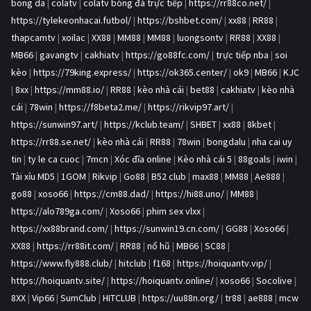
bong da
|
colatv
|
colatv bóng đá trực tiếp
|
https://rr88co.net/
|
https://tylekeonhacai.futbol/
|
https://bshbet.com/
|
xx88
|
RR88
|
thapcamtv
|
xoilac
|
XX88
|
MM88
|
MM88
|
luongsontv
|
RR88
|
XX88
|
MB66
|
gavangtv
|
cakhiatv
|
https://go88fc.com/
|
trực tiếp nba
|
soi
kèo
|
https://79king.express/
|
https://ok365.center/
|
ok9
|
MB66
|
KJC
|
8xx
|
https://mm88.io/
|
RR88
|
kèo nhà cái
|
bet88
|
cakhiatv
|
kèo nhà
cái
|
78win
|
https://f8beta2.me/
|
https://rikvip97.art/
|
https://sunwin97.art/
|
https://kclub.team/
|
SHBET
|
xx88
|
8kbet
|
https://rr88.se.net/
|
kèo nhà cái
|
RR88
|
78win
|
bongdalu
|
nha cai uy
tin
|
ty le ca cuoc
|
7mcn
|
Xóc đĩa online
|
Kèo nhà cái 5
|
88goals
|
iwin
|
Tài xỉu MD5
|
1GOM
|
Rikvip
|
Go88
|
B52 club
|
max88
|
MM88
|
Ae888
|
go88
|
xoso66
|
https://cm88.dad/
|
https://hi88.uno/
|
MM88
|
https://alo789ga.com/
|
Xoso66
|
phim sex vlxx
|
https://xx88brand.com/
|
https://sunwin19.cn.com/
|
GG88
|
Xoso66
|
XX88
|
https://rr88it.com/
|
RR88
|
nổ hũ
|
MB66
|
SC88
|
https://www.fly888.club/
|
hitclub
|
f168
|
https://hoiquantv.vip/
|
https://hoiquantv.site/
|
https://hoiquantv.online/
|
xoso66
|
Socolive
|
8XX
|
Vip66
|
SumClub
|
HITCLUB
|
https://uu88n.org/
|
tr88
|
ae888
|
mcw