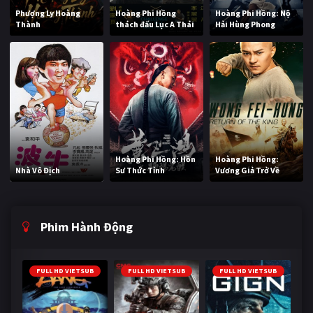
Phượng Ly Hoàng
Hoàng Phi Hồng
Hoàng Phi Hồng: Nộ
Thành
thách đấu Lục A Thái
Hải Hùng Phong
Hoàng Phi Hồng: Hồn
Hoàng Phi Hồng:
Nhà Vô Địch
Sư Thức Tỉnh
Vương Giả Trở Về
Phim Hành Động
FULL HD VIETSUB
FULL HD VIETSUB
FULL HD VIETSUB