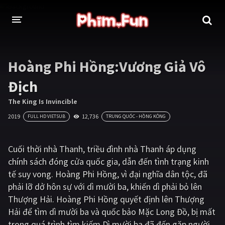
THỂ LOẠI
Hoàng Phi Hồng:Vương Giả Vô
Thần thoại - Cổ trang
Hành động
Địch
Tâm lý
Chiến tranh
The King Is Invincible
2019
12,736
FULL HD VIETSUB
TRUNG QUỐC - HỒNG KÔNG
Võ thuật - Kiếm hiệp
Nhạc kịch
Kinh dị
Tội phạm - Hình sự
Cuối thời nhà Thanh, triều đình nhà Thanh áp dụng
chính sách đóng cửa quốc gia, dẫn đến tình trạng kinh
Phiêu lưu
Hài hước
tế suy vong. Hoàng Phi Hồng, vì đại nghĩa dân tộc, đã
Viễn tưởng
Khoa học - Tài liệu
phải lỡ dở hôn sự với dì mười ba, khiến dì phải bỏ lên
Thượng Hải. Hoàng Phi Hồng quyết định lên Thượng
Hoạt hình
Thể thao
Hải để tìm dì mười ba và quốc bảo Mặc Long Đồ, bị mất
Tình cảm - Lãng mạn
Kỳ ảo
trong quá trình tìm kiếm.Dì mười ba đã đến gặp người