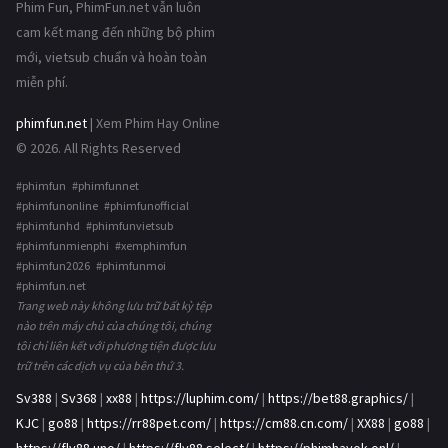
Phim Fun, PhimFun.net vẫn luôn
cam kết mang đến những bộ phim
mới, vietsub chuẩn và hoàn toàn
miễn phí.
phimfun.net
| Xem Phim Hay Online
© 2026. All Rights Reserved
#phimfun #phimfunnet
#phimfunonline #phimfunofficial
#phimfunhd #phimfunvietsub
#phimfunmienphi #xemphimfun
#phimfun2026 #phimfunmoi
#phimfun.net
Trang web này không lưu trữ bất kỳ tệp
nào trên máy chủ của chúng tôi, chúng
tôi chỉ liên kết với phương tiện được lưu
trữ trên các dịch vụ của bên thứ 3.
Sv388
|
Sv368
|
xx88
|
https://luphim.com/
|
https://bet88.graphics/
|
KJC
|
go88
|
https://rr88pet.com/
|
https://cm88.cn.com/
|
XX88
|
go88
|