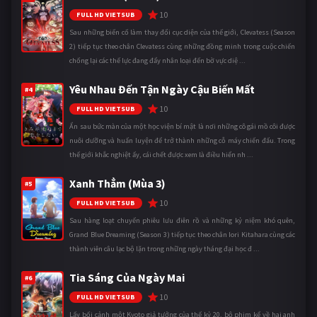
10
FULL HD VIETSUB
Sau những biến cố làm thay đổi cục diện của thế giới, Clevatess (Season
2) tiếp tục theo chân Clevatess cùng những đồng minh trong cuộc chiến
chống lại các thế lực đang đẩy nhân loại đến bờ vực diệ ...
Yêu Nhau Đến Tận Ngày Cậu Biến Mất
#4
10
FULL HD VIETSUB
Ẩn sau bức màn của một học viện bí mật là nơi những cô gái mồ côi được
nuôi dưỡng và huấn luyện để trở thành những cỗ máy chiến đấu. Trong
thế giới khắc nghiệt ấy, cái chết được xem là điều hiển nh ...
Xanh Thẳm (Mùa 3)
#5
10
FULL HD VIETSUB
Sau hàng loạt chuyến phiêu lưu điên rồ và những kỷ niệm khó quên,
Grand Blue Dreaming (Season 3) tiếp tục theo chân Iori Kitahara cùng các
thành viên câu lạc bộ lặn trong những ngày tháng đại học đ ...
Tia Sáng Của Ngày Mai
#6
10
FULL HD VIETSUB
Lấy bối cảnh một Kyoto giả tưởng của thế kỷ 20, bộ phim kể về hai anh