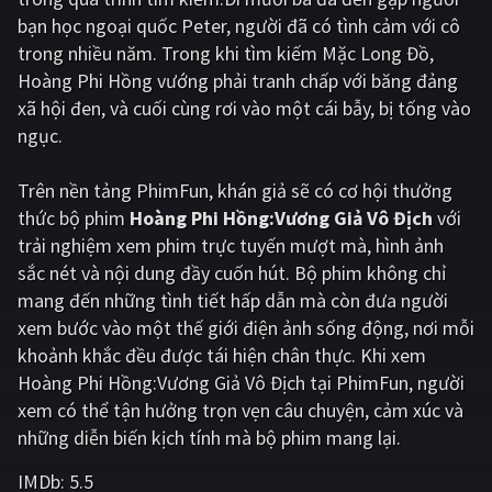
bạn học ngoại quốc Peter, người đã có tình cảm với cô
Giật gân
Gia đình
trong nhiều năm. Trong khi tìm kiếm Mặc Long Đồ,
Hoàng Phi Hồng vướng phải tranh chấp với băng đảng
Bí ẩn
Lịch sử
xã hội đen, và cuối cùng rơi vào một cái bẫy, bị tống vào
Viễn Tây
Tiểu sử
ngục.
GameShow
DramaTV
Trên nền tảng
PhimFun
, khán giả sẽ có cơ hội thưởng
thức bộ phim
Hoàng Phi Hồng:Vương Giả Vô Địch
với
QUỐC GIA
trải nghiệm xem phim trực tuyến mượt mà, hình ảnh
sắc nét và nội dung đầy cuốn hút. Bộ phim không chỉ
Âu - Mỹ
Trung Quốc - Hồng Kông
mang đến những tình tiết hấp dẫn mà còn đưa người
Hàn Quốc
Nhật Bản
xem bước vào một thế giới điện ảnh sống động, nơi mỗi
khoảnh khắc đều được tái hiện chân thực. Khi xem
Ấn Độ
Việt Nam
Hoàng Phi Hồng:Vương Giả Vô Địch tại PhimFun, người
Tổng hợp
xem có thể tận hưởng trọn vẹn câu chuyện, cảm xúc và
những diễn biến kịch tính mà bộ phim mang lại.
CẬP NHẬT
IMDb:
5.5