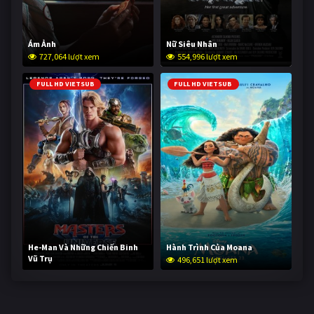
Ám Ảnh
Nữ Siêu Nhân
727,064 lượt xem
554,996 lượt xem
FULL HD VIETSUB
FULL HD VIETSUB
He-Man Và Những Chiến Binh
Hành Trình Của Moana
Vũ Trụ
496,651 lượt xem
245,699 lượt xem