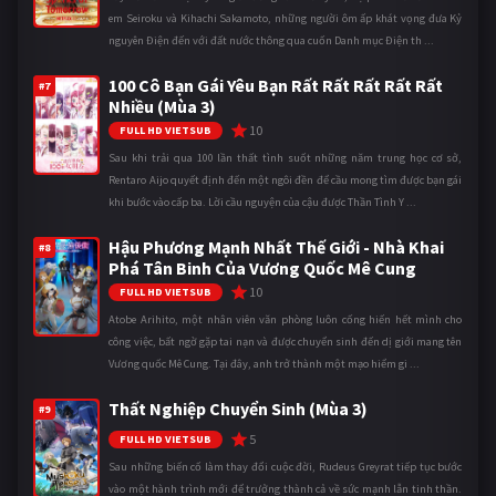
em Seiroku và Kihachi Sakamoto, những người ôm ấp khát vọng đưa Kỷ
nguyên Điện đến với đất nước thông qua cuốn Danh mục Điện th ...
100 Cô Bạn Gái Yêu Bạn Rất Rất Rất Rất Rất
#7
Nhiều (Mùa 3)
10
FULL HD VIETSUB
Sau khi trải qua 100 lần thất tình suốt những năm trung học cơ sở,
Rentaro Aijo quyết định đến một ngôi đền để cầu mong tìm được bạn gái
khi bước vào cấp ba. Lời cầu nguyện của cậu được Thần Tình Y ...
Hậu Phương Mạnh Nhất Thế Giới - Nhà Khai
#8
Phá Tân Binh Của Vương Quốc Mê Cung
10
FULL HD VIETSUB
Atobe Arihito, một nhân viên văn phòng luôn cống hiến hết mình cho
công việc, bất ngờ gặp tai nạn và được chuyển sinh đến dị giới mang tên
Vương quốc Mê Cung. Tại đây, anh trở thành một mạo hiểm gi ...
Thất Nghiệp Chuyển Sinh (Mùa 3)
#9
5
FULL HD VIETSUB
Sau những biến cố làm thay đổi cuộc đời, Rudeus Greyrat tiếp tục bước
vào một hành trình mới để trưởng thành cả về sức mạnh lẫn tinh thần.