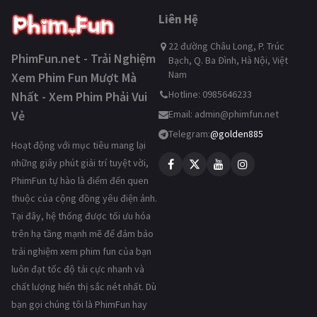
Liên Hệ
22 đường Châu Long, P. Trúc
PhimFun.net - Trải Nghiệm
Bạch, Q. Ba Đình, Hà Nội, Việt
Nam
Xem Phim Fun Mượt Mà
Hotline: 0985646233
Nhất - Xem Phim Phải Vui
Vẻ
Email:
admin@phimfun.net
Telegram:
@golden885
Hoạt động với mục tiêu mang lại
những giây phút giải trí tuyệt vời,
PhimFun tự hào là điểm đến quen
thuộc của cộng đồng yêu điện ảnh.
Tại đây, hệ thống được tối ưu hóa
trên hạ tầng mạnh mẽ để đảm bảo
trải nghiệm xem phim fun của bạn
luôn đạt tốc độ tải cực nhanh và
chất lượng hiển thị sắc nét nhất. Dù
bạn gọi chúng tôi là PhimFun hay