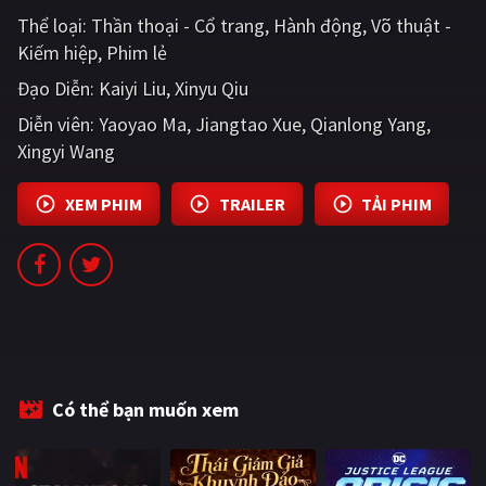
PHIM MỚI
Thể loại:
Thần thoại - Cổ trang
Hành động
Võ thuật -
Kiếm hiệp
Phim lẻ
PHIM BỘ
Đạo Diễn:
Kaiyi Liu
Xinyu Qiu
PHIM LẺ
Diễn viên:
Yaoyao Ma
Jiangtao Xue
Qianlong Yang
Xingyi Wang
PHIM CHIẾU RẠP
TUYỂN TẬP PHIM
XEM PHIM
TRAILER
TẢI PHIM
BLOG
Có thể bạn muốn xem