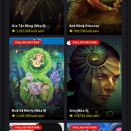
Gia Tộc Rồng (Mùa 3)
Anh Hùng Odyssey
2,035,008 lượt xem
969,798 lượt xem
FULL HD VIETSUB
FULL HD VIETSUB
Rick Và Morty (Mùa 9)
Silo (Mùa 3)
3,004,589 lượt xem
378,763 lượt xem
FULL HD VIETSUB
FULL HD VIETSUB