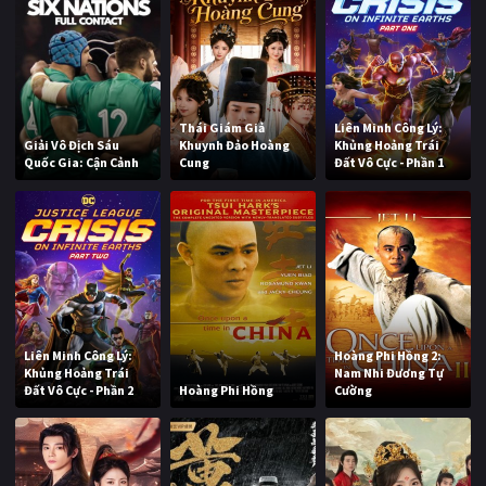
Thái Giám Giả
Liên Minh Công Lý:
Giải Vô Địch Sáu
Khuynh Đảo Hoàng
Khủng Hoảng Trái
Quốc Gia: Cận Cảnh
Cung
Đất Vô Cực - Phần 1
Liên Minh Công Lý:
Hoàng Phi Hồng 2:
Khủng Hoảng Trái
Nam Nhi Đương Tự
Đất Vô Cực - Phần 2
Hoàng Phi Hồng
Cường