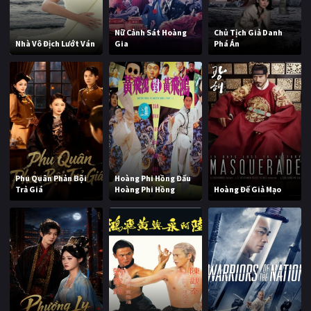
Nữ Cảnh Sát Hoàng
Chủ Tịch Giả Danh
Nhà Vô Địch Lướt Ván
Gia
Phá Án
Phu Quân Phản Bội
Hoàng Phi Hồng Đấu
Trả Giá
Hoàng Phi Hồng
Hoàng Đế Giả Mạo