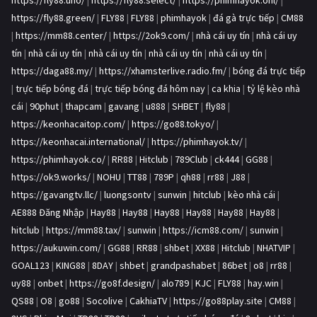
https://fly88.uno/
|
https://fly88.select/
|
https://phimhayok.onl/
|
https://fly88.green/
|
FLY88
|
FLY88
|
phimhayok
|
đá gà trực tiếp
|
CM88
|
https://mm88.center/
|
https://2ok9.com/
|
nhà cái uy tín
|
nhà cái uy
tín
|
nhà cái uy tín
|
nhà cái uy tín
|
nhà cái uy tín
|
nhà cái uy tín
|
https://daga88.my/
|
https://xhamsterlive.radio.fm/
|
bóng đá trực tiếp
|
trực tiếp bóng đá
|
trực tiếp bóng đá hôm nay
|
ca khia
|
tỷ lệ kèo nhà
cái
|
90phut
|
thapcam
|
gavang
|
u888
|
SHBET
|
fly88
|
https://keonhacaitop.com/
|
https://go88.tokyo/
|
https://keonhacai.international/
|
https://phimhayok.tv/
|
https://phimhayok.co/
|
RR88
|
Hitclub
|
789Club
|
ck444
|
GG88
|
https://ok9.works/
|
NOHU
|
TT88
|
789P
|
qh88
|
rr88
|
J88
|
https://gavangtv.llc/
|
luongsontv
|
sunwin
|
hitclub
|
kèo nhà cái
|
AE888 Đăng Nhập
|
Hay88
|
Hay88
|
Hay88
|
Hay88
|
Hay88
|
Hay88
|
hitclub
|
https://mm88.tax/
|
sunwin
|
https://icm88.com/
|
sunwin
|
https://aukuwin.com/
|
GG88
|
RR88
|
shbet
|
XX88
|
Hitclub
|
NHATVIP
|
GOAL123
|
KING88
|
8DAY
|
shbet
|
grandpashabet
|
86bet
|
o8
|
rr88
|
uy88
|
onbet
|
https://go8f.design/
|
alo789
|
KJC
|
FLY88
|
hay.win
|
QS88
|
O8
|
go88
|
Socolive
|
CakhiaTV
|
https://go88play.site
|
CM88
|