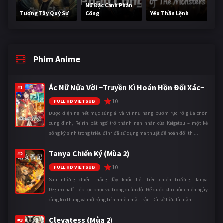
Nữ Đặc Cảnh Phản
Tương Tây Quỷ Sự
Công
Yêu Thần Lệnh
Phim Anime
Ác Nữ Nửa Vời ~Truyền Kì Hoán Hồn Đổi Xác~
#1
10
FULL HD VIETSUB
Được điện hạ hết mực sủng ái và ví như nàng bướm rực rỡ giữa chốn
cung đình, Reirin bất ngờ trở thành nạn nhân của Keigetsu – một kẻ
sống ký sinh trong triều đình đã sử dụng ma thuật để hoán đổi th ...
Tanya Chiến Ký (Mùa 2)
#2
10
FULL HD VIETSUB
Sau những chiến thắng đầy khốc liệt trên chiến trường, Tanya
Degurechaff tiếp tục phục vụ trong quân đội Đế quốc khi cuộc chiến ngày
càng leo thang và mở rộng trên nhiều mặt trận. Dù sở hữu tài năn ...
Clevatess (Mùa 2)
#3