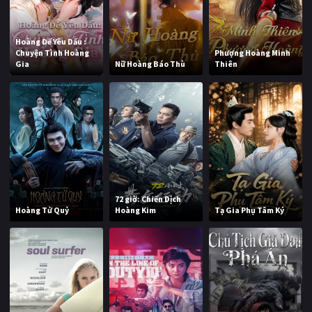
Hoàng Đế Yêu Dấu :
Chuyện Tình Hoàng
Phượng Hoàng Minh
Gia
Nữ Hoàng Báo Thù
Thiên
72 giờ: Chiến Dịch
Hoàng Tử Quỷ
Hoàng Kim
Tạ Gia Phụ Tâm Ký