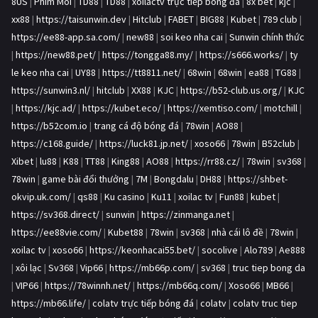
8US
|
Phim Moi
|
TD88
|
TD88
|
xoilactv trực tiếp bóng đá
|
8x bet
|
kjc
|
xx88
|
https://taisunwin.dev
|
Hitclub
|
FABET
|
BIG88
|
Kubet
|
789 club
|
https://ee88-app.sa.com/
|
new88
|
soi keo nha cai
|
Sunwin chính thức
|
https://new88.pet/
|
https://tongga88.my/
|
https://s666.works/
|
ty
le keo nha cai
|
UY88
|
https://tt8811.net/
|
68win
|
68win
|
ea88
|
TG88
|
https://sunwin3.nl/
|
hitclub
|
XX88
|
KJC
|
https://b52-club.us.org/
|
KJC
|
https://kjc.ad/
|
https://kubet.eco/
|
https://xemtiso.com/
|
motchill
|
https://b52com.io
|
trang cá độ bóng đá
|
78win
|
AO88
|
https://c168.guide/
|
https://luck81.jp.net/
|
xoso66
|
78win
|
B52club
|
Xibet
|
lu88
|
K88
|
TT88
|
King88
|
AO88
|
https://rr88.cz/
|
78win
|
sv368
|
78win
|
game bài đổi thưởng
|
7M
|
Bongdalu
|
DH88
|
https://shbet-
okvip.uk.com/
|
qs88
|
Ku casino
|
Ku11
|
xoilac tv
|
Fun88
|
kubet
|
https://sv368.direct/
|
sunwin
|
https://zinmanga.net
|
https://ee88vie.com/
|
Kubet88
|
78win
|
sv368
|
nhà cái lô đề
|
78win
|
xoilac tv
|
xoso66
|
https://keonhacai55.bet/
|
socolive
|
Alo789
|
Ae888
|
xôi lạc
|
Sv368
|
Vip66
|
https://mb66p.com/
|
sv368
|
truc tiep bong da
|
VIP66
|
https://78winnh.net/
|
https://mb66q.com/
|
Xoso66
|
MB66
|
https://mb66.life/
|
colatv trực tiếp bóng đá
|
colatv
|
colatv truc tiep