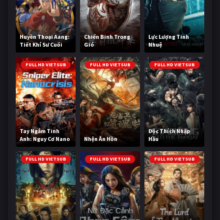
Huyền Thoại Aang:
Chiến Binh Trong
Lực Lượng Tinh
Tiết Khí Sư Cuối
Gió
Nhuệ
Cùng
FULL HD VIETSUB
FULL HD VIETSUB
FULL HD VIETSUB
Tay Ngắm Tinh
Độc Thích Nhập
Anh: Nguy Cơ Nano
Nhện Ăn Hồn
Hầu
FULL HD VIETSUB
FULL HD VIETSUB
FULL HD VIETSUB