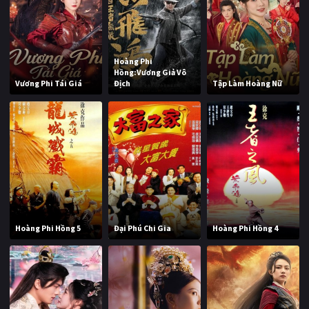
Hoàng Phi
Hồng:Vương Giả Vô
Vương Phi Tái Giá
Địch
Tập Làm Hoàng Nữ
Hoàng Phi Hồng 5
Đại Phú Chi Gia
Hoàng Phi Hồng 4