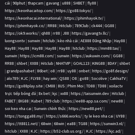
cái
|
90phut
|
thapcam
|
gavang
|
u888
|
SHBET
|
fly88
|
https://keonhacaitop.com/
|
https://go88.tokyo/
|
https://keonhacai.international/
|
https://phimhayok.tv/
|
https://phimhayok.co/
|
RR88
|
Hitclub
|
789Club
|
ck444
|
GG88
|
https://ok9.works/
|
qh88
|
rr88
|
J88
|
https://gavangtv.llc/
|
luongsontv
|
sunwin
|
hitclub
|
kèo nhà cái
|
AE888 Đăng Nhập
|
Hay88
|
Hay88
|
Hay88
|
Hay88
|
Hay88
|
Hay88
|
hitclub
|
https://mm88.tax/
|
sunwin
|
https://icm88.com/
|
sunwin
|
https://aukuwin.com/
|
GG88
|
RR88
|
shbet
|
XX88
|
Hitclub
|
NHATVIP
|
GOAL123
|
KING88
|
8DAY
|
shbet
|
grandpashabet
|
86bet
|
o8
|
rr88
|
uy88
|
onbet
|
https://go8f.design/
|
alo789
|
KJC
|
FLY88
|
hay.win
|
QS88
|
O8
|
go88
|
Socolive
|
CakhiaTV
|
https://go88play.site
|
CM88
|
8US
|
Phim Moi
|
TD88
|
TD88
|
xoilactv
trực tiếp bóng đá
|
8x bet
|
kjc
|
xx88
|
https://taisunwin.dev
|
Hitclub
|
FABET
|
BIG88
|
Kubet
|
789 club
|
https://ee88-app.sa.com/
|
new88
|
soi keo nha cai
|
Sunwin chính thức
|
https://new88.pet/
|
https://tongga88.my/
|
https://s666.works/
|
ty le keo nha cai
|
UY88
|
https://tt8811.net/
|
68win
|
68win
|
ea88
|
TG88
|
https://sunwin3.nl/
|
hitclub
|
XX88
|
KJC
|
https://b52-club.us.org/
|
KJC
|
https://kjc.ad/
|