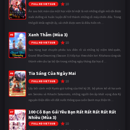
10
FULL HD VIETSUB
Ẩn sau bức màn của một học viện bí mật là nơi những cô gái mồ côi được
nuôi dưỡng và huấn luyện để trở thành những cỗ máy chiến đấu. Trong
thế giới khắc nghiệt ấy, cái chết được xem là điều hiển nh ...
Xanh Thẳm (Mùa 3)
#5
10
FULL HD VIETSUB
Sau hàng loạt chuyến phiêu lưu điên rồ và những kỷ niệm khó quên,
Grand Blue Dreaming (Season 3) tiếp tục theo chân Iori Kitahara cùng các
thành viên câu lạc bộ lặn trong những ngày tháng đại học đ ...
Tia Sáng Của Ngày Mai
#6
10
FULL HD VIETSUB
Lấy bối cảnh một Kyoto giả tưởng của thế kỷ 20, bộ phim kể về hai anh
em Seiroku và Kihachi Sakamoto, những người ôm ấp khát vọng đưa Kỷ
nguyên Điện đến với đất nước thông qua cuốn Danh mục Điện th ...
100 Cô Bạn Gái Yêu Bạn Rất Rất Rất Rất Rất
#7
Nhiều (Mùa 3)
10
FULL HD VIETSUB