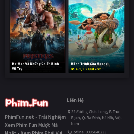
He-Man Và Những Chiến Binh
Hành Trình Của Moana
Vũ Trụ
499,332 lượt xem
248,735 lượt xem
Liên Hệ
22 đường Châu Long, P. Trúc
PhimFun.net - Trải Nghiệm
Bạch, Q. Ba Đình, Hà Nội, Việt
Nam
Xem Phim Fun Mượt Mà
Hotline: 0985646233
Nhất - Xem Phim Phải Vui