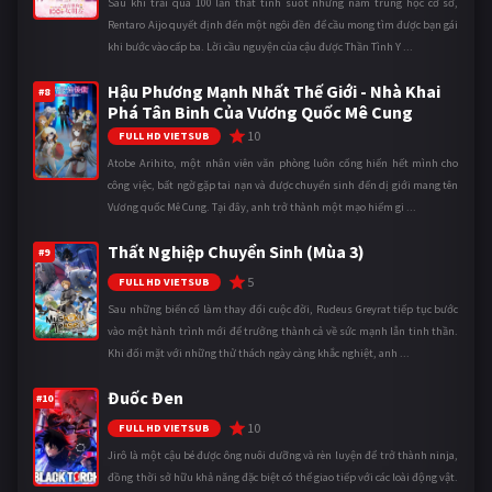
Sau khi trải qua 100 lần thất tình suốt những năm trung học cơ sở,
Rentaro Aijo quyết định đến một ngôi đền để cầu mong tìm được bạn gái
khi bước vào cấp ba. Lời cầu nguyện của cậu được Thần Tình Y ...
Hậu Phương Mạnh Nhất Thế Giới - Nhà Khai
#8
Phá Tân Binh Của Vương Quốc Mê Cung
10
FULL HD VIETSUB
Atobe Arihito, một nhân viên văn phòng luôn cống hiến hết mình cho
công việc, bất ngờ gặp tai nạn và được chuyển sinh đến dị giới mang tên
Vương quốc Mê Cung. Tại đây, anh trở thành một mạo hiểm gi ...
Thất Nghiệp Chuyển Sinh (Mùa 3)
#9
5
FULL HD VIETSUB
Sau những biến cố làm thay đổi cuộc đời, Rudeus Greyrat tiếp tục bước
vào một hành trình mới để trưởng thành cả về sức mạnh lẫn tinh thần.
Khi đối mặt với những thử thách ngày càng khắc nghiệt, anh ...
Đuốc Đen
#10
10
FULL HD VIETSUB
Jirô là một cậu bé được ông nuôi dưỡng và rèn luyện để trở thành ninja,
đồng thời sở hữu khả năng đặc biệt có thể giao tiếp với các loài động vật.