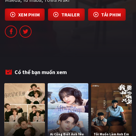
PHIM MỚI
XEM PHIM
TRAILER
TẢI PHIM
PHIM BỘ
PHIM LẺ
PHIM CHIẾU RẠP
TUYỂN TẬP PHIM
BLOG
Có thể bạn muốn xem
Ai Cũng Biết Anh Yêu
Tôi Muốn Làm Anh Em