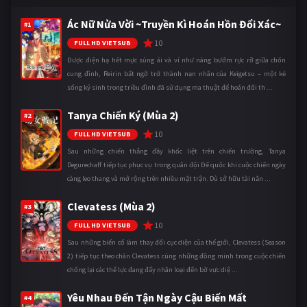
Ác Nữ Nửa Vời ~Truyền Kì Hoán Hồn Đổi Xác~
#1
10
FULL HD VIETSUB
Được điện hạ hết mực sủng ái và ví như nàng bướm rực rỡ giữa chốn
cung đình, Reirin bất ngờ trở thành nạn nhân của Keigetsu – một kẻ
sống ký sinh trong triều đình đã sử dụng ma thuật để hoán đổi th ...
Tanya Chiến Ký (Mùa 2)
#2
10
FULL HD VIETSUB
Sau những chiến thắng đầy khốc liệt trên chiến trường, Tanya
Degurechaff tiếp tục phục vụ trong quân đội Đế quốc khi cuộc chiến ngày
càng leo thang và mở rộng trên nhiều mặt trận. Dù sở hữu tài năn ...
Clevatess (Mùa 2)
#3
10
FULL HD VIETSUB
Sau những biến cố làm thay đổi cục diện của thế giới, Clevatess (Season
2) tiếp tục theo chân Clevatess cùng những đồng minh trong cuộc chiến
chống lại các thế lực đang đẩy nhân loại đến bờ vực diệ ...
Yêu Nhau Đến Tận Ngày Cậu Biến Mất
#4