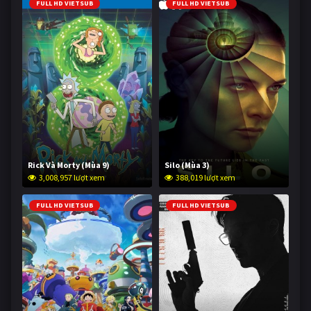
FULL HD VIETSUB
FULL HD VIETSUB
Rick Và Morty (Mùa 9)
Silo (Mùa 3)
3,008,957 lượt xem
388,019 lượt xem
FULL HD VIETSUB
FULL HD VIETSUB