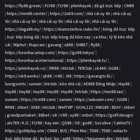
https://fly88.green/
|
FLY88
|
FLY88
|
phimhayok
|
đá gà trực tiếp
|
CM88
|
https://mm88.center/
|
https://2ok9.com/
|
nhà cái uy tín
|
nhà cái uy
tín
|
nhà cái uy tín
|
nhà cái uy tín
|
nhà cái uy tín
|
nhà cái uy tín
|
https://daga88.my/
|
https://xhamsterlive.radio.fm/
|
bóng đá trực tiếp
|
trực tiếp bóng đá
|
trực tiếp bóng đá hôm nay
|
ca khia
|
tỷ lệ kèo nhà
cái
|
90phut
|
thapcam
|
gavang
|
u888
|
SHBET
|
fly88
|
https://keonhacaitop.com/
|
https://go88.tokyo/
|
https://keonhacai.international/
|
https://phimhayok.tv/
|
https://phimhayok.co/
|
RR88
|
Hitclub
|
789Club
|
ck444
|
GG88
|
https://ok9.works/
|
qh88
|
rr88
|
J88
|
https://gavangtv.llc/
|
luongsontv
|
sunwin
|
hitclub
|
kèo nhà cái
|
AE888 Đăng Nhập
|
Hay88
|
Hay88
|
Hay88
|
Hay88
|
Hay88
|
Hay88
|
hitclub
|
https://mm88.tax/
|
sunwin
|
https://icm88.com/
|
sunwin
|
https://aukuwin.com/
|
GG88
|
RR88
|
shbet
|
XX88
|
Hitclub
|
NHATVIP
|
GOAL123
|
KING88
|
8DAY
|
shbet
|
grandpashabet
|
86bet
|
o8
|
rr88
|
uy88
|
onbet
|
https://go8f.design/
|
alo789
|
KJC
|
FLY88
|
hay.win
|
QS88
|
O8
|
go88
|
Socolive
|
CakhiaTV
|
https://go88play.site
|
CM88
|
8US
|
Phim Moi
|
TD88
|
TD88
|
xoilactv
trực tiếp bóng đá
|
8x bet
|
kjc
|
xx88
|
https://taisunwin.dev
|
Hitclub
|