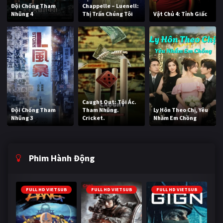
Đội Chống Tham
Chappelle – Luenell:
Nhũng 4
Thị Trấn Chúng Tôi
Vật Chủ 4: Tỉnh Giấc
Caught Out: Tội Ác.
Đội Chống Tham
Tham Nhũng.
Ly Hôn Theo Chị, Yêu
Nhũng 3
Cricket.
Nhầm Em Chồng
Phim Hành Động
FULL HD VIETSUB
FULL HD VIETSUB
FULL HD VIETSUB