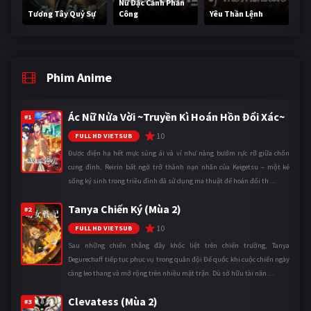
Nữ Đặc Cảnh Phản
Tương Tây Quỷ Sự
Công
Yêu Thần Lệnh
Phim Anime
Ác Nữ Nửa Vời ~Truyền Kì Hoán Hồn Đổi Xác~
#1
10
FULL HD VIETSUB
Được điện hạ hết mực sủng ái và ví như nàng bướm rực rỡ giữa chốn
cung đình, Reirin bất ngờ trở thành nạn nhân của Keigetsu – một kẻ
sống ký sinh trong triều đình đã sử dụng ma thuật để hoán đổi th ...
Tanya Chiến Ký (Mùa 2)
#2
10
FULL HD VIETSUB
Sau những chiến thắng đầy khốc liệt trên chiến trường, Tanya
Degurechaff tiếp tục phục vụ trong quân đội Đế quốc khi cuộc chiến ngày
càng leo thang và mở rộng trên nhiều mặt trận. Dù sở hữu tài năn ...
Clevatess (Mùa 2)
#3