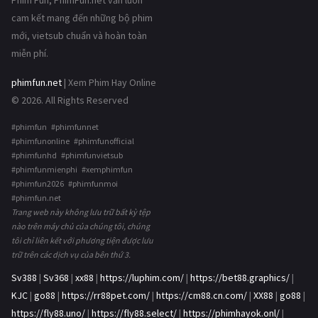
Phim Fun, PhimFun.net vẫn luôn
cam kết mang đến những bộ phim
mới, vietsub chuẩn và hoàn toàn
miễn phí.
phimfun.net
| Xem Phim Hay Online
© 2026. All Rights Reserved
#phimfun #phimfunnet
#phimfunonline #phimfunofficial
#phimfunhd #phimfunvietsub
#phimfunmienphi #xemphimfun
#phimfun2026 #phimfunmoi
#phimfun.net
Trang web này không lưu trữ bất kỳ tệp
nào trên máy chủ của chúng tôi, chúng
tôi chỉ liên kết với phương tiện được lưu
trữ trên các dịch vụ của bên thứ 3.
Sv388
|
Sv368
|
xx88
|
https://luphim.com/
|
https://bet88.graphics/
|
KJC
|
go88
|
https://rr88pet.com/
|
https://cm88.cn.com/
|
XX88
|
go88
|
https://fly88.uno/
|
https://fly88.select/
|
https://phimhayok.onl/
|