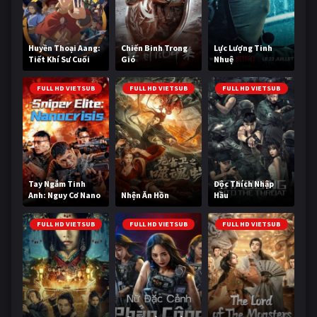
Huyền Thoại Aang:
Chiến Binh Trong
Lực Lượng Tinh
Tiết Khí Sư Cuối
Gió
Nhuệ
Cùng
FULL HD VIETSUB
FULL HD VIETSUB
FULL HD VIETSUB
Tay Ngắm Tinh
Độc Thích Nhập
Anh: Nguy Cơ Nano
Nhện Ăn Hồn
Hầu
FULL HD VIETSUB
FULL HD VIETSUB
FULL HD VIETSUB