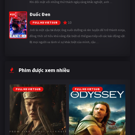
Khi đối mặt với những thử thách ngày càng khắc nghiệt, anh ...
Đuốc Đen
#10
10
FULL HD VIETSUB
Jirô là một cậu bé được ông nuôi dưỡng và rèn luyện để trở thành ninja,
đồng thời sở hữu khả năng đặc biệt có thể giao tiếp với các loài động vật.
Bị mọi người xa lánh vì sự khác biệt của mình, cậu ...
Phim được xem nhiều
FULL HD VIETSUB
FULL HD VIETSUB