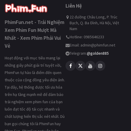
Liên Hệ
22 đường Châu Long, P. Trúc
PhimFun.net - Trải Nghiệm
Bạch, Q. Ba Đình, Hà Nội, Việt
Nam
Xem Phim Fun Mượt Mà
Hotline: 0985646233
Nhất - Xem Phim Phải Vui
Vẻ
Email:
admin@phimfun.net
Telegram:
@golden885
Hoạt động với mục tiêu mang lại
những giây phút giải trí tuyệt vời,
PhimFun tự hào là điểm đến quen
thuộc của cộng đồng yêu điện ảnh.
Tại đây, hệ thống được tối ưu hóa
trên hạ tầng mạnh mẽ để đảm bảo
trải nghiệm xem phim fun của bạn
luôn đạt tốc độ tải cực nhanh và
chất lượng hiển thị sắc nét nhất. Dù
bạn gọi chúng tôi là PhimFun hay