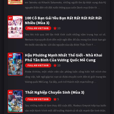
em Seiroku và Kihachi Sakamoto, những người ôm ấp khát vọng đưa Kỷ
nguyên Điện đến với đất nước thông qua cuốn Danh mục Điện th ...
100 Cô Bạn Gái Yêu Bạn Rất Rất Rất Rất Rất
#7
Nhiều (Mùa 3)
10
FULL HD VIETSUB
Sau khi trải qua 100 lần thất tình suốt những năm trung học cơ sở,
Rentaro Aijo quyết định đến một ngôi đền để cầu mong tìm được bạn gái
khi bước vào cấp ba. Lời cầu nguyện của cậu được Thần Tình Y ...
Hậu Phương Mạnh Nhất Thế Giới - Nhà Khai
#8
Phá Tân Binh Của Vương Quốc Mê Cung
10
FULL HD VIETSUB
Atobe Arihito, một nhân viên văn phòng luôn cống hiến hết mình cho
công việc, bất ngờ gặp tai nạn và được chuyển sinh đến dị giới mang tên
Vương quốc Mê Cung. Tại đây, anh trở thành một mạo hiểm gi ...
Thất Nghiệp Chuyển Sinh (Mùa 3)
#9
5
FULL HD VIETSUB
Sau những biến cố làm thay đổi cuộc đời, Rudeus Greyrat tiếp tục bước
vào một hành trình mới để trưởng thành cả về sức mạnh lẫn tinh thần.