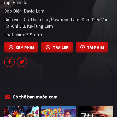
rạp
Phim lẻ
PHIM MỚI
Đạo Diễn:
David Lam
PHIM BỘ
Diễn viên:
Cổ Thiên Lạc
Raymond Lam
Đàm Diệu Văn
Kai-Chi Liu
PHIM LẺ
Ka-Tung Lam
Loạt phim:
Z Storm
PHIM CHIẾU RẠP
TUYỂN TẬP PHIM
XEM PHIM
TRAILER
TẢI PHIM
BLOG
Có thể bạn muốn xem