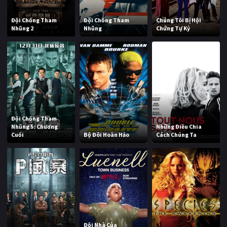
Đội Chống Tham
Đội Chống Tham
Chúng Tôi Bị Hội
Nhũng 2
Nhũng
Chứng Tự Kỷ
Đội Chống Tham
Nhũng 5: Chương
Những Điều Chia
Cuối
Bộ Đôi Hoàn Hảo
Cách Chúng Ta
Đội Nhà Của