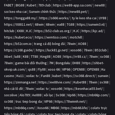
FABET
|
BIG88
|
Kubet
|
789 club
|
https://ee88-app.sa.com/
|
new88
|
soi keo nha cai
|
Sunwin chính thức
|
https://new88.pet/
|
https://tongga88.my/
|
https://s666.works/
|
ty le keo nha cai
|
UY88
|
https://tt8811.net/
|
68win
|
68win
|
ea88
|
TG88
|
https://sunwin3.nl/
|
hitclub
|
XX88
|
KJC
|
https://b52-club.us.org/
|
KJC
|
https://kjc.ad/
|
https://kubet.eco/
|
https://xemtiso.com/
|
motchill
|
https://b52com.io
|
trang cá độ bóng đá
|
78win
|
AO88
|
https://c168.guide/
|
https://luck81.jp.net/
|
xoso66
|
78win
|
B52club
|
Xibet
|
lu88
|
K88
|
TT88
|
King88
|
AO88
|
https://rr88.cz/
|
78win
|
sv368
|
78win
|
game bài đổi thưởng
|
7M
|
Bongdalu
|
DH88
|
https://shbet-
okvip.uk.com/
|
qs88
|
Fly88
|
xoso 66
|
VIP66
|
OPEN88
|
OPEN88
|
Ku
casino
|
Ku11
|
xoilac tv
|
Fun88
|
kubet
|
https://sv368.direct/
|
sunwin
|
https://zinmanga.net
|
https://ee88vie.com/
|
Kubet88
|
78win
|
sv368
|
nhà cái lô đề
|
78win
|
xoilac tv
|
xoso66
|
https://keonhacai55.bet/
|
socolive
|
Alo789
|
Ae888
|
xôi lạc
|
Sv368
|
Vip66
|
https://mb66p.com/
|
sv368
|
truc tiep bong da
|
VIP66
|
https://78winnh.net/
|
https://mb66q.com/
|
Xoso66
|
MB66
|
https://mb66.life/
|
colatv trực
tiếp bóng đá
|
colatv
|
colatv truc tiep bong da
|
colatv
|
colatv bóng