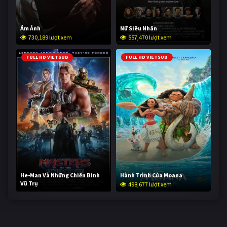
Ám Ảnh
Nữ Siêu Nhân
730,189 lượt xem
557,470 lượt xem
FULL HD VIETSUB
FULL HD VIETSUB
He-Man Và Những Chiến Binh
Hành Trình Của Moana
Vũ Trụ
498,677 lượt xem
248,146 lượt xem