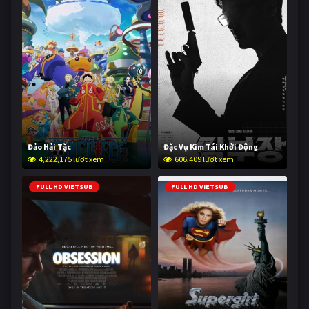
Đảo Hải Tặc
Đặc Vụ Kim Tái Khởi Động
4,222,175 lượt xem
606,409 lượt xem
FULL HD VIETSUB
FULL HD VIETSUB