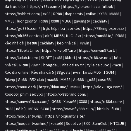
đá trực tiếp
|
https://rr88co.net/
|
https://tylekeonhacai.futbol/
|
https://bshbet.com/
|
xx88
|
RR88
|
thapcamtv
|
xoilac
|
XX88
|
MM88
|
MM88
|
luongsontv
|
RR88
|
XX88
|
MB66
|
gavangtv
|
cakhiatv
|
https://go88fc.com/
|
trực tiếp nba
|
soi kèo
|
https://79king.express/
|
https://ok365.center/
|
ok9
|
MB66
|
KJC
|
8xx
|
https://mm88.io/
|
RR88
|
kèo nhà cái
|
bet88
|
cakhiatv
|
kèo nhà cái
|
78win
|
https://f8beta2.me/
|
https://rikvip97.art/
|
https://sunwin97.art/
|
https://kclub.team/
|
SHBET
|
xx88
|
8kbet
|
https://rr88.se.net/
|
kèo
nhà cái
|
RR88
|
78win
|
bongdalu
|
nha cai uy tin
|
ty le ca cuoc
|
7mcn
|
Xóc đĩa online
|
Kèo nhà cái 5
|
88goals
|
iwin
|
Tài xỉu MD5
|
1GOM
|
Rikvip
|
Go88
|
B52 club
|
max88
|
MM88
|
Ae888
|
go88
|
xoso66
|
https://cm88.dad/
|
https://hi88.uno/
|
MM88
|
https://alo789ga.com/
|
Xoso66
|
phim sex vlxx
|
https://xx88brand.com/
|
https://sunwin19.cn.com/
|
GG88
|
Xoso66
|
XX88
|
https://rr88it.com/
|
RR88
|
nổ hũ
|
MB66
|
SC88
|
https://www.fly888.club/
|
hitclub
|
f168
|
https://hoiquantv.vip/
|
https://hoiquantv.site/
|
https://hoiquantv.online/
|
xoso66
|
Socolive
|
8XX
|
SumClub
|
HITCLUB
|
https://uu88n.org/
|
tr88
|
ae888
|
mcw
|
kuwin
|
88bet
|
x88
|
ao88
|