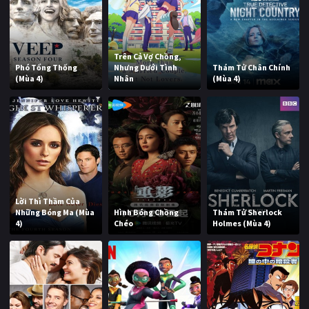
Trên Cả Vợ Chồng,
Phó Tổng Thống
Nhưng Dưới Tình
Thám Tử Chân Chính
(Mùa 4)
Nhân
(Mùa 4)
Lời Thì Thầm Của
Những Bóng Ma (Mùa
Hình Bóng Chồng
Thám Tử Sherlock
4)
Chéo
Holmes (Mùa 4)