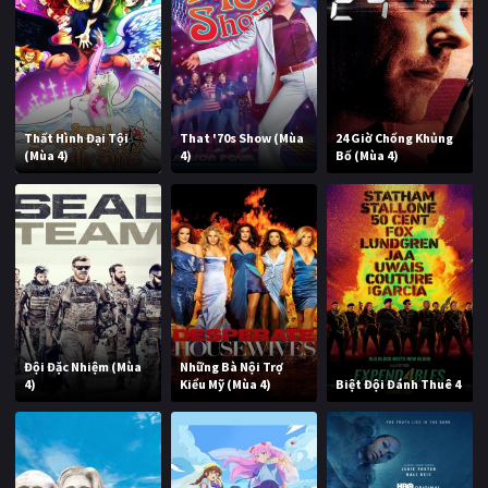
Thất Hình Đại Tội
That '70s Show (Mùa
24 Giờ Chống Khủng
(Mùa 4)
4)
Bố (Mùa 4)
Đội Đặc Nhiệm (Mùa
Những Bà Nội Trợ
4)
Kiểu Mỹ (Mùa 4)
Biệt Đội Đánh Thuê 4