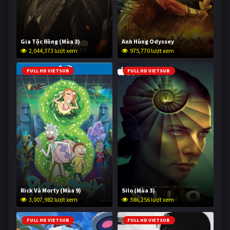
Gia Tộc Rồng (Mùa 3)
Anh Hùng Odyssey
2,044,373 lượt xem
975,770 lượt xem
FULL HD VIETSUB
FULL HD VIETSUB
Rick Và Morty (Mùa 9)
Silo (Mùa 3)
3,007,982 lượt xem
386,256 lượt xem
FULL HD VIETSUB
FULL HD VIETSUB