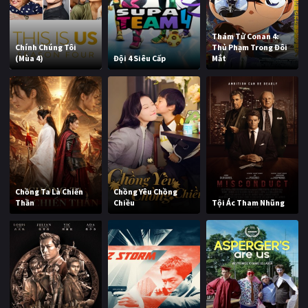
Thám Tử Conan 4:
Chính Chúng Tôi
Thủ Phạm Trong Đôi
(Mùa 4)
Đội 4 Siêu Cấp
Mắt
Chồng Ta Là Chiến
Chồng Yêu Chồng
Thần
Chiều
Tội Ác Tham Nhũng