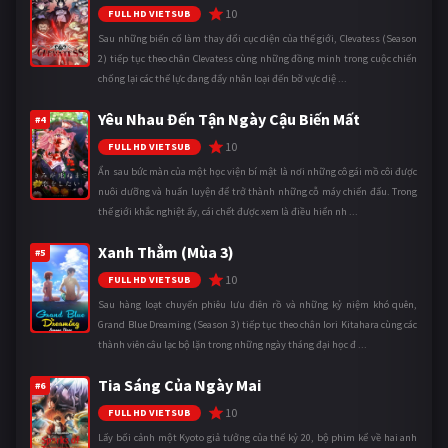
10
FULL HD VIETSUB
Sau những biến cố làm thay đổi cục diện của thế giới, Clevatess (Season
2) tiếp tục theo chân Clevatess cùng những đồng minh trong cuộc chiến
chống lại các thế lực đang đẩy nhân loại đến bờ vực diệ ...
Yêu Nhau Đến Tận Ngày Cậu Biến Mất
#4
10
FULL HD VIETSUB
Ẩn sau bức màn của một học viện bí mật là nơi những cô gái mồ côi được
nuôi dưỡng và huấn luyện để trở thành những cỗ máy chiến đấu. Trong
thế giới khắc nghiệt ấy, cái chết được xem là điều hiển nh ...
Xanh Thẳm (Mùa 3)
#5
10
FULL HD VIETSUB
Sau hàng loạt chuyến phiêu lưu điên rồ và những kỷ niệm khó quên,
Grand Blue Dreaming (Season 3) tiếp tục theo chân Iori Kitahara cùng các
thành viên câu lạc bộ lặn trong những ngày tháng đại học đ ...
Tia Sáng Của Ngày Mai
#6
10
FULL HD VIETSUB
Lấy bối cảnh một Kyoto giả tưởng của thế kỷ 20, bộ phim kể về hai anh