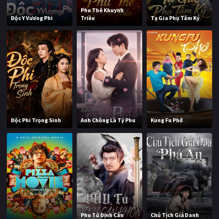
Phu Thê Khuynh
Độc Y Vương Phi
Triều
Tạ Gia Phụ Tâm Ký
Độc Phi Trọng Sinh
Anh Chồng Là Tỷ Phu
Kung Fu Phở
Phu Tử Định Càn
Chủ Tịch Giả Danh