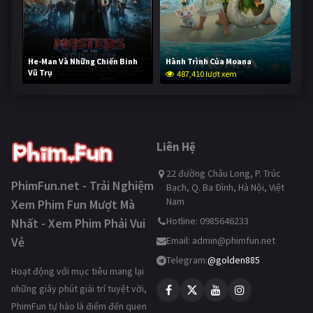
He-Man Và Những Chiến Binh
Hành Trình Của Moana
Vũ Trụ
487,410 lượt xem
235,927 lượt xem
Liên Hệ
22 đường Châu Long, P. Trúc
PhimFun.net - Trải Nghiệm
Bạch, Q. Ba Đình, Hà Nội, Việt
Nam
Xem Phim Fun Mượt Mà
Hotline: 0985646233
Nhất - Xem Phim Phải Vui
Vẻ
Email:
admin@phimfun.net
Telegram:
@golden885
Hoạt động với mục tiêu mang lại
những giây phút giải trí tuyệt vời,
PhimFun tự hào là điểm đến quen