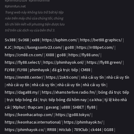
#phimfun2026 #phimfunmoi
#phimfun.net
Trang web này không lưu trữ bất kỳ tệp
nào trên máy chủ của chúng tôi, chúng
tôi chỉ liên kết với phương tiện được lưu
trữ trên các dịch vụ của bên thứ 3.
Sv388
|
Sv368
|
xx88
|
https://luphim.com/
|
https://bet88.graphics/
|
KJC
|
https://luongsontv23.com/
|
go88
|
https://rr88pet.com/
|
https://cm88.cn.com/
|
XX88
|
go88
|
https://fly88.uno/
|
https://fly88.select/
|
https://phimhayok.onl/
|
https://fly88.green/
|
FLY88
|
FLY88
|
phimhayok
|
đá gà trực tiếp
|
CM88
|
https://mm88.center/
|
https://2ok9.com/
|
nhà cái uy tín
|
nhà cái uy tín
|
nhà cái uy tín
|
nhà cái uy tín
|
nhà cái uy tín
|
nhà cái uy tín
|
https://daga88.my/
|
https://xhamsterlive.radio.fm/
|
bóng đá trực tiếp
|
trực tiếp bóng đá
|
trực tiếp bóng đá hôm nay
|
ca khia
|
tỷ lệ kèo nhà
cái
|
90phut
|
thapcam
|
gavang
|
u888
|
SHBET
|
fly88
|
https://keonhacaitop.com/
|
https://go88.tokyo/
|
https://keonhacai.international/
|
https://phimhayok.tv/
|
https://phimhayok.co/
|
RR88
|
Hitclub
|
789Club
|
ck444
|
GG88
|