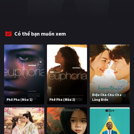
PHIM MỚI
PHIM BỘ
PHIM LẺ
Có thể bạn muốn xem
PHIM CHIẾU RẠP
TUYỂN TẬP PHIM
BLOG
Điệu Cha-Cha-Cha
Phê Pha (Mùa 1)
Phê Pha (Mùa 2)
Làng Biển