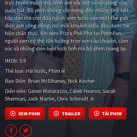
trực tuyến mượt mà, hình ảnh sắc nét và nội dung đầy
cuốn hút. Bộ phim không chỉ mang đến những tình tiết
Giật gân
Gia đình
hấp dẫn mà còn đưa người xem bước vào một thế giới
Bí ẩn
Lịch sử
điện ảnh sống động, nơi mỗi khoảnh khắc đều được tái
hiện chân thực. Khi xem Pizza Phê Pha tại PhimFun,
Viễn Tây
Tiểu sử
người xem có thể tận hưởng trọn vẹn câu chuyện, cảm
GameShow
DramaTV
xúc và những diễn biến kịch tính mà bộ phim mang lại.
IMDb:
5.9
QUỐC GIA
Thể loại:
Hài hước
Phim lẻ
Âu - Mỹ
Trung Quốc - Hồng Kông
Đạo Diễn:
Brian McElhaney
Nick Kocher
Hàn Quốc
Nhật Bản
Diễn viên:
Gaten Matarazzo
Caleb Hearon
Sarah
Sherman
Jack Martin
Chris Schmidt Jr.
Ấn Độ
Việt Nam
Tổng hợp
XEM PHIM
TRAILER
TẢI PHIM
CẬP NHẬT