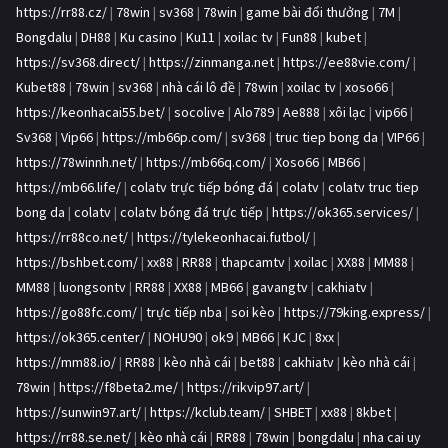
https://rr88.cz/
|
78win
|
sv368
|
78win
|
game bài đổi thưởng
|
7M
|
Bongdalu
|
DH88
|
Ku casino
|
Ku11
|
xoilac tv
|
Fun88
|
kubet
|
https://sv368.direct/
|
https://zinmanga.net
|
https://ee88vie.com/
|
Kubet88
|
78win
|
sv368
|
nhà cái lô đề
|
78win
|
xoilac tv
|
xoso66
|
https://keonhacai55.bet/
|
socolive
|
Alo789
|
Ae888
|
xôi lạc
|
vip66
|
Sv368
|
Vip66
|
https://mb66p.com/
|
sv368
|
truc tiep bong da
|
VIP66
|
https://78winnh.net/
|
https://mb66q.com/
|
Xoso66
|
MB66
|
https://mb66.life/
|
colatv trực tiếp bóng đá
|
colatv
|
colatv truc tiep
bong da
|
colatv
|
colatv bóng đá trực tiếp
|
https://ok365.services/
|
https://rr88co.net/
|
https://tylekeonhacai.futbol/
|
https://bshbet.com/
|
xx88
|
RR88
|
thapcamtv
|
xoilac
|
XX88
|
MM88
|
MM88
|
luongsontv
|
RR88
|
XX88
|
MB66
|
gavangtv
|
cakhiatv
|
https://go88fc.com/
|
trực tiếp nba
|
soi kèo
|
https://79king.express/
|
https://ok365.center/
|
NOHU90
|
ok9
|
MB66
|
KJC
|
8xx
|
https://mm88.io/
|
RR88
|
kèo nhà cái
|
bet88
|
cakhiatv
|
kèo nhà cái
|
78win
|
https://f8beta2.me/
|
https://rikvip97.art/
|
https://sunwin97.art/
|
https://kclub.team/
|
SHBET
|
xx88
|
8kbet
|
https://rr88.se.net/
|
kèo nhà cái
|
RR88
|
78win
|
bongdalu
|
nha cai uy