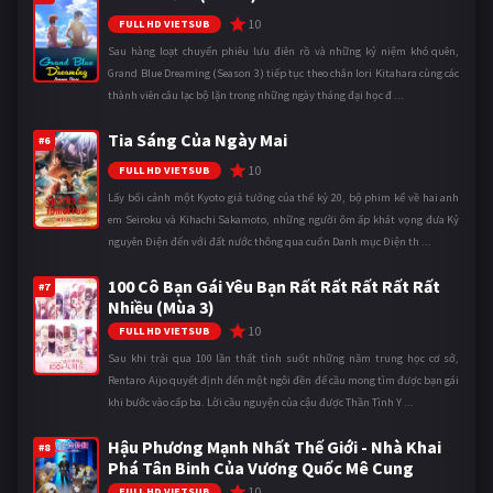
10
FULL HD VIETSUB
Sau hàng loạt chuyến phiêu lưu điên rồ và những kỷ niệm khó quên,
Grand Blue Dreaming (Season 3) tiếp tục theo chân Iori Kitahara cùng các
thành viên câu lạc bộ lặn trong những ngày tháng đại học đ ...
Tia Sáng Của Ngày Mai
#6
10
FULL HD VIETSUB
Lấy bối cảnh một Kyoto giả tưởng của thế kỷ 20, bộ phim kể về hai anh
em Seiroku và Kihachi Sakamoto, những người ôm ấp khát vọng đưa Kỷ
nguyên Điện đến với đất nước thông qua cuốn Danh mục Điện th ...
100 Cô Bạn Gái Yêu Bạn Rất Rất Rất Rất Rất
#7
Nhiều (Mùa 3)
10
FULL HD VIETSUB
Sau khi trải qua 100 lần thất tình suốt những năm trung học cơ sở,
Rentaro Aijo quyết định đến một ngôi đền để cầu mong tìm được bạn gái
khi bước vào cấp ba. Lời cầu nguyện của cậu được Thần Tình Y ...
Hậu Phương Mạnh Nhất Thế Giới - Nhà Khai
#8
Phá Tân Binh Của Vương Quốc Mê Cung
10
FULL HD VIETSUB