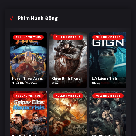
Phim Hành Động
FULL HD VIETSUB
FULL HD VIETSUB
FULL HD VIETSUB
Huyền Thoại Aang:
Chiến Binh Trong
Lực Lượng Tinh
Tiết Khí Sư Cuối
Gió
Nhuệ
Cùng
FULL HD VIETSUB
FULL HD VIETSUB
FULL HD VIETSUB