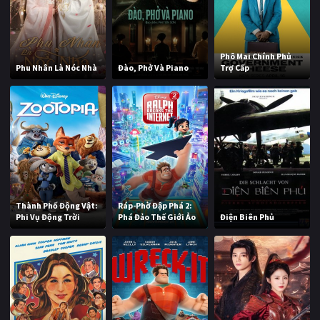
Phô Mai Chính Phủ
Phu Nhân Là Nóc Nhà
Đào, Phở Và Piano
Trợ Cấp
Thành Phố Động Vật:
Ráp-Phờ Đập Phá 2:
Phi Vụ Động Trời
Phá Đảo Thế Giới Ảo
Điện Biên Phủ