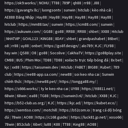
https://ok9.works/
|
NOHU
|
TT88
|
789P
|
qh88
|
rr88
|
J88
|
https://gavangtv.llc/
|
luongsontv
|
sunwin
|
hitclub
|
kèo nhà cái
|
AE888 Đăng Nhập
|
Hay88
|
Hay88
|
Hay88
|
Hay88
|
Hay88
|
Hay88
|
hitclub
|
https://mm88.tax/
|
sunwin
|
https://icm88.com/
|
sunwin
|
https://aukuwin.com/
|
GG88
|
go88
|
RR88
|
RR88
|
shbet
|
XX88
|
Hitclub
|
NHATVIP
|
GOAL123
|
KING88
|
8DAY
|
shbet
|
grandpashabet
|
86bet
|
o8
|
rr88
|
uy88
|
onbet
|
https://go8f.design/
|
alo789
|
KJC
|
FLY88
|
hay.win
|
QS88
|
O8
|
go88
|
Socolive
|
CakhiaTV
|
https://go88play.site
|
CM88
|
8US
|
Phim Moi
|
TD88
|
TD88
|
xoilactv trực tiếp bóng đá
|
8x bet
|
kjc
|
xx88
|
https://taisunwin.dev
|
Hitclub
|
FABET
|
BIG88
|
Kubet
|
789
club
|
https://ee88-app.sa.com/
|
new88
|
soi keo nha cai
|
Sunwin
chính thức
|
https://new88.pet/
|
https://tongga88.my/
|
https://s666.works/
|
ty le keo nha cai
|
UY88
|
https://tt8811.net/
|
68win
|
68win
|
ea88
|
TG88
|
https://sunwin3.nl/
|
hitclub
|
XX88
|
KJC
|
https://b52-club.us.org/
|
KJC
|
https://kjc.ad/
|
https://kubet.eco/
|
https://xemtiso.com/
|
motchill
|
https://b52com.io
|
trang cá độ bóng
đá
|
78win
|
AO88
|
https://c168.guide/
|
https://luck81.jp.net/
|
xoso66
|
78win
|
B52club
|
Xibet
|
lu88
|
K88
|
TT88
|
King88
|
AO88
|