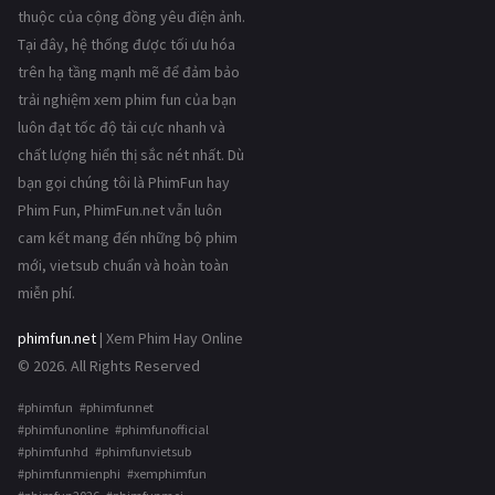
thuộc của cộng đồng yêu điện ảnh.
Tại đây, hệ thống được tối ưu hóa
trên hạ tầng mạnh mẽ để đảm bảo
trải nghiệm xem phim fun của bạn
luôn đạt tốc độ tải cực nhanh và
chất lượng hiển thị sắc nét nhất. Dù
bạn gọi chúng tôi là PhimFun hay
Phim Fun, PhimFun.net vẫn luôn
cam kết mang đến những bộ phim
mới, vietsub chuẩn và hoàn toàn
miễn phí.
phimfun.net
| Xem Phim Hay Online
© 2026. All Rights Reserved
#phimfun #phimfunnet
#phimfunonline #phimfunofficial
#phimfunhd #phimfunvietsub
#phimfunmienphi #xemphimfun