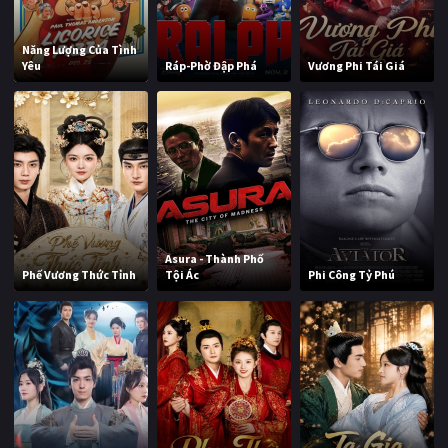
Năng Lượng Của Tình
Yêu
Ráp-Phờ Đập Phá
Vương Phi Tái Giá
Asura - Thành Phố
Phế Vương Thức Tỉnh
Tội Ác
Phi Công Tỷ Phú