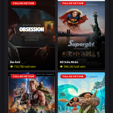
FULL HD VIETSUB
FULL HD VIETSUB
Ám Ảnh
Nữ Siêu Nhân
715,782 lượt xem
544,162 lượt xem
FULL HD VIETSUB
FULL HD VIETSUB