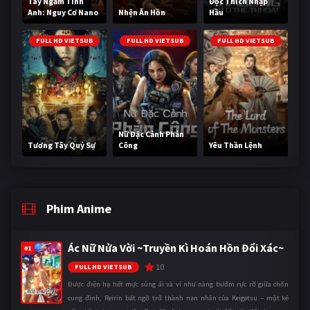
Tay Ngắm Tinh
Độc Thích Nhập
Anh: Nguy Cơ Nano
Nhện Ăn Hồn
Hầu
FULL HD VIETSUB
FULL HD VIETSUB
FULL HD VIETSUB
Nữ Đặc Cảnh Phản
Tương Tây Quỷ Sự
Công
Yêu Thần Lệnh
Phim Anime
Ác Nữ Nửa Vời ~Truyền Kì Hoán Hồn Đổi Xác~
#1
10
FULL HD VIETSUB
Được điện hạ hết mực sủng ái và ví như nàng bướm rực rỡ giữa chốn
cung đình, Reirin bất ngờ trở thành nạn nhân của Keigetsu – một kẻ