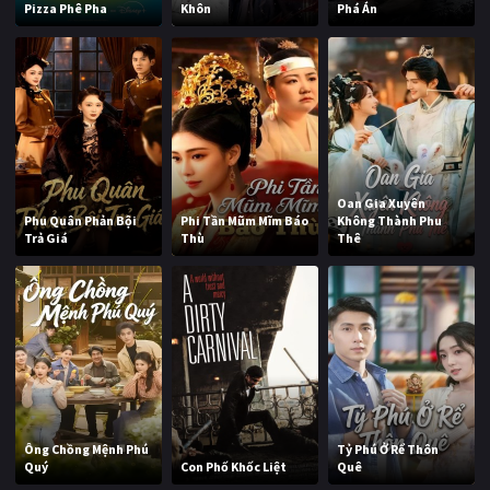
Pizza Phê Pha
Khôn
Phá Án
Oan Gia Xuyên
Phu Quân Phản Bội
Phi Tần Mũm Mĩm Báo
Không Thành Phu
Trả Giá
Thù
Thê
Ông Chồng Mệnh Phú
Tỷ Phú Ở Rể Thôn
Quý
Con Phố Khốc Liệt
Quê