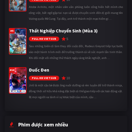
Atobe Arihito, một nhân viên văn phòng luôn cống hiến hết mình cho
công việc, bất ngờ gặp tai nạn và được chuyển sinh đến dị giới mang tên
Vương quốc Mê Cung. Tại đây, anh trở thành một mạo hiểm gi ...
Thất Nghiệp Chuyển Sinh (Mùa 3)
#9
5
FULL HD VIETSUB
Sau những biến cố làm thay đổi cuộc đời, Rudeus Greyrat tiếp tục bước
vào một hành trình mới để trưởng thành cả về sức mạnh lẫn tinh thần.
Khi đối mặt với những thử thách ngày càng khắc nghiệt, anh ...
Đuốc Đen
#10
10
FULL HD VIETSUB
Jirô là một cậu bé được ông nuôi dưỡng và rèn luyện để trở thành ninja,
đồng thời sở hữu khả năng đặc biệt có thể giao tiếp với các loài động vật.
Bị mọi người xa lánh vì sự khác biệt của mình, cậu ...
Phim được xem nhiều