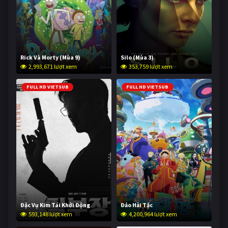
Rick Và Morty (Mùa 9)
Silo (Mùa 3)
2,993,671 lượt xem
353,759 lượt xem
FULL HD VIETSUB
FULL HD VIETSUB
Đặc Vụ Kim Tái Khởi Động
Đảo Hải Tặc
593,148 lượt xem
4,200,964 lượt xem