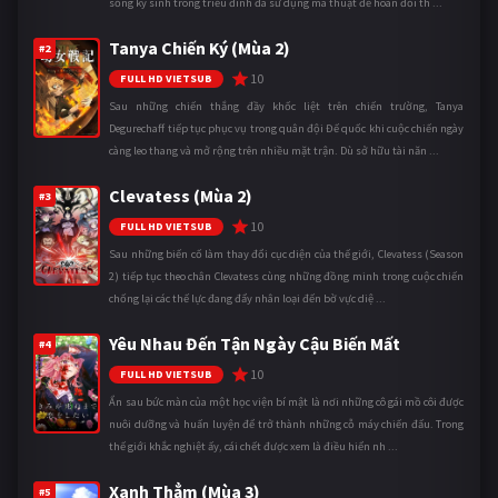
sống ký sinh trong triều đình đã sử dụng ma thuật để hoán đổi th ...
Tanya Chiến Ký (Mùa 2)
#2
10
FULL HD VIETSUB
Sau những chiến thắng đầy khốc liệt trên chiến trường, Tanya
Degurechaff tiếp tục phục vụ trong quân đội Đế quốc khi cuộc chiến ngày
càng leo thang và mở rộng trên nhiều mặt trận. Dù sở hữu tài năn ...
Clevatess (Mùa 2)
#3
10
FULL HD VIETSUB
Sau những biến cố làm thay đổi cục diện của thế giới, Clevatess (Season
2) tiếp tục theo chân Clevatess cùng những đồng minh trong cuộc chiến
chống lại các thế lực đang đẩy nhân loại đến bờ vực diệ ...
Yêu Nhau Đến Tận Ngày Cậu Biến Mất
#4
10
FULL HD VIETSUB
Ẩn sau bức màn của một học viện bí mật là nơi những cô gái mồ côi được
nuôi dưỡng và huấn luyện để trở thành những cỗ máy chiến đấu. Trong
thế giới khắc nghiệt ấy, cái chết được xem là điều hiển nh ...
Xanh Thẳm (Mùa 3)
#5