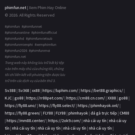
phimfun.net
| Xem Phim Hay Online
© 2026. All Rights Reserved
#phimfun #phimfunnet
#phimfunonline #phimfunofficial
#phimfunhd #phimfunvietsub
#phimfunmienphi #xemphimfun
#phimfun2026 #phimfunmoi
#phimfun.net
Trang web này không lưu trữ bất kỳ tệp
nào trên máy chủ của chúng tôi, chúng
tôi chỉ liên kết với phương tiện được lưu
trữ trên các dịch vụ của bên thứ 3.
Sv388
|
Sv368
|
xx88
|
https://luphim.com/
|
https://bet88.graphics/
|
KJC
|
go88
|
https://rr88pet.com/
|
https://cm88.cn.com/
|
XX88
|
go88
|
https://fly88.uno/
|
https://fly88.select/
|
https://phimhayok.onl/
|
https://fly88.green/
|
FLY88
|
FLY88
|
phimhayok
|
đá gà trực tiếp
|
CM88
|
https://mm88.center/
|
https://2ok9.com/
|
nhà cái uy tín
|
nhà cái uy
tín
|
nhà cái uy tín
|
nhà cái uy tín
|
nhà cái uy tín
|
nhà cái uy tín
|