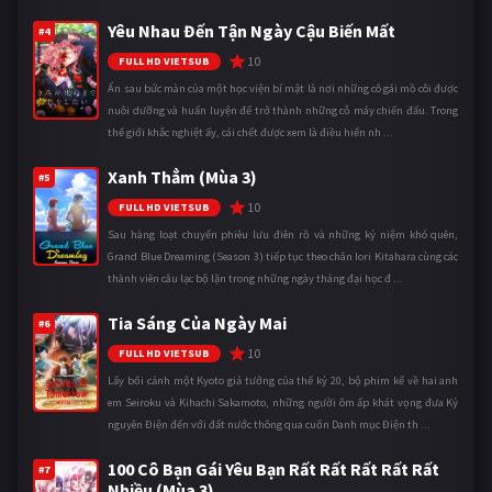
Yêu Nhau Đến Tận Ngày Cậu Biến Mất
#4
10
FULL HD VIETSUB
Ẩn sau bức màn của một học viện bí mật là nơi những cô gái mồ côi được
nuôi dưỡng và huấn luyện để trở thành những cỗ máy chiến đấu. Trong
thế giới khắc nghiệt ấy, cái chết được xem là điều hiển nh ...
Xanh Thẳm (Mùa 3)
#5
10
FULL HD VIETSUB
Sau hàng loạt chuyến phiêu lưu điên rồ và những kỷ niệm khó quên,
Grand Blue Dreaming (Season 3) tiếp tục theo chân Iori Kitahara cùng các
thành viên câu lạc bộ lặn trong những ngày tháng đại học đ ...
Tia Sáng Của Ngày Mai
#6
10
FULL HD VIETSUB
Lấy bối cảnh một Kyoto giả tưởng của thế kỷ 20, bộ phim kể về hai anh
em Seiroku và Kihachi Sakamoto, những người ôm ấp khát vọng đưa Kỷ
nguyên Điện đến với đất nước thông qua cuốn Danh mục Điện th ...
100 Cô Bạn Gái Yêu Bạn Rất Rất Rất Rất Rất
#7
Nhiều (Mùa 3)