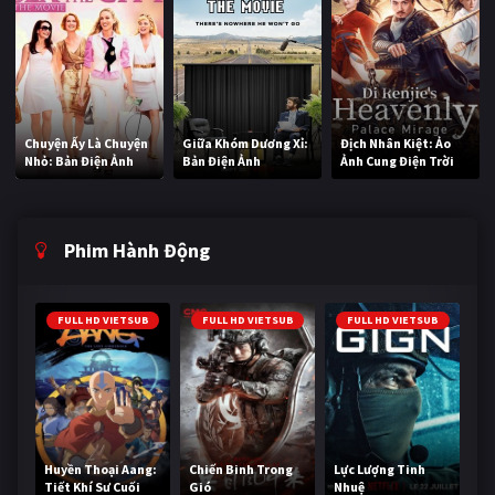
Chuyện Ấy Là Chuyện
Giữa Khóm Dương Xỉ:
Địch Nhân Kiệt: Ảo
Nhỏ: Bản Điện Ảnh
Bản Điện Ảnh
Ảnh Cung Điện Trời
Phim Hành Động
FULL HD VIETSUB
FULL HD VIETSUB
FULL HD VIETSUB
Huyền Thoại Aang:
Chiến Binh Trong
Lực Lượng Tinh
Tiết Khí Sư Cuối
Gió
Nhuệ