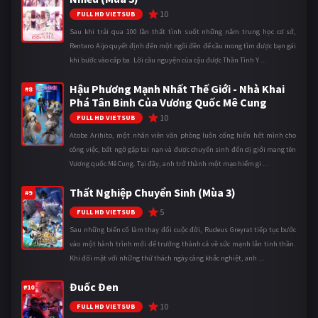
10
FULL HD VIETSUB
Sau khi trải qua 100 lần thất tình suốt những năm trung học cơ sở,
Rentaro Aijo quyết định đến một ngôi đền để cầu mong tìm được bạn gái
khi bước vào cấp ba. Lời cầu nguyện của cậu được Thần Tình Y ...
Hậu Phương Mạnh Nhất Thế Giới - Nhà Khai
#8
Phá Tân Binh Của Vương Quốc Mê Cung
10
FULL HD VIETSUB
Atobe Arihito, một nhân viên văn phòng luôn cống hiến hết mình cho
công việc, bất ngờ gặp tai nạn và được chuyển sinh đến dị giới mang tên
Vương quốc Mê Cung. Tại đây, anh trở thành một mạo hiểm gi ...
Thất Nghiệp Chuyển Sinh (Mùa 3)
#9
5
FULL HD VIETSUB
Sau những biến cố làm thay đổi cuộc đời, Rudeus Greyrat tiếp tục bước
vào một hành trình mới để trưởng thành cả về sức mạnh lẫn tinh thần.
Khi đối mặt với những thử thách ngày càng khắc nghiệt, anh ...
Đuốc Đen
#10
10
FULL HD VIETSUB