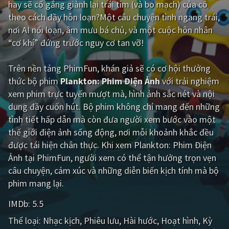
hay sẽ cố gắng giành lại trái tim (và bo mạch) của cô
theo cách đầy hỗn loạn?Một câu chuyện tình ngang trái,
Giật gân
Gia đình
nơi AI nổi loạn, âm mưu bá chủ, và một cuộc hôn nhân
Bí ẩn
Lịch sử
“cơ khí” đứng trước nguy cơ tan vỡ!
Viễn Tây
Tiểu sử
Trên nền tảng
PhimFun
, khán giả sẽ có cơ hội thưởng
GameShow
DramaTV
thức bộ phim
Plankton: Phim Điện Ảnh
với trải nghiệm
xem phim trực tuyến mượt mà, hình ảnh sắc nét và nội
QUỐC GIA
dung đầy cuốn hút. Bộ phim không chỉ mang đến những
tình tiết hấp dẫn mà còn đưa người xem bước vào một
Âu - Mỹ
Trung Quốc - Hồng Kông
thế giới điện ảnh sống động, nơi mỗi khoảnh khắc đều
được tái hiện chân thực. Khi xem Plankton: Phim Điện
Hàn Quốc
Nhật Bản
Ảnh tại PhimFun, người xem có thể tận hưởng trọn vẹn
Ấn Độ
Việt Nam
câu chuyện, cảm xúc và những diễn biến kịch tính mà bộ
phim mang lại.
Tổng hợp
IMDb:
5.5
CẬP NHẬT
Thể loại:
Nhạc kịch
Phiêu lưu
Hài hước
Hoạt hình
Kỳ