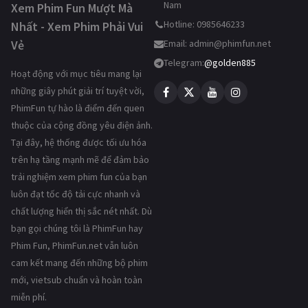
Nam
Xem Phim Fun Mượt Mà
Hotline: 0985646233
Nhất - Xem Phim Phải Vui
Vẻ
Email:
admin@phimfun.net
Telegram:
@golden885
Hoạt động với mục tiêu mang lại
những giây phút giải trí tuyệt vời,
PhimFun tự hào là điểm đến quen
thuộc của cộng đồng yêu điện ảnh.
Tại đây, hệ thống được tối ưu hóa
trên hạ tầng mạnh mẽ để đảm bảo
trải nghiệm xem phim fun của bạn
luôn đạt tốc độ tải cực nhanh và
chất lượng hiển thị sắc nét nhất. Dù
bạn gọi chúng tôi là PhimFun hay
Phim Fun, PhimFun.net vẫn luôn
cam kết mang đến những bộ phim
mới, vietsub chuẩn và hoàn toàn
miễn phí.