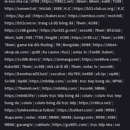
le keo nha cai
|
UY88
|
https://tt8811.net/
|
68win
|
68win
|
ea88
|
TG88
|
https://sunwin3.nl/
|
hitclub
|
XX88
|
KJC
|
https://b52-club.us.org/
|
KJC
|
https://kjc.ad/
|
https://kubet.eco/
|
https://xemtiso.com/
|
motchill
|
https://b52com.io
|
trang cá độ bóng đá
|
78win
|
AO88
|
https://c168.guide/
|
https://luck81.jp.net/
|
xoso66
|
78win
|
B52club
|
Xibet
|
lu88
|
K88
|
TT88
|
King88
|
AO88
|
https://rr88.cz/
|
78win
|
sv368
|
78win
|
game bài đổi thưởng
|
7M
|
Bongdalu
|
DH88
|
https://shbet-
okvip.uk.com/
|
qs88
|
Ku casino
|
Ku11
|
xoilac tv
|
Fun88
|
kubet
|
https://sv368.direct/
|
https://zinmanga.net
|
https://ee88vie.com/
|
Kubet88
|
78win
|
sv368
|
nhà cái lô đề
|
78win
|
xoilac tv
|
xoso66
|
https://keonhacai55.bet/
|
socolive
|
Alo789
|
Ae888
|
xôi lạc
|
vip66
|
Sv368
|
Vip66
|
https://mb66p.com/
|
sv368
|
truc tiep bong da
|
VIP66
|
https://78winnh.net/
|
https://mb66q.com/
|
Xoso66
|
MB66
|
https://mb66.life/
|
colatv trực tiếp bóng đá
|
colatv
|
colatv truc tiep
bong da
|
colatv
|
colatv bóng đá trực tiếp
|
https://rr88co.net/
|
https://tylekeonhacai.futbol/
|
https://bshbet.com/
|
xx88
|
RR88
|
thapcamtv
|
xoilac
|
XX88
|
MM88
|
MM88
|
luongsontv
|
RR88
|
XX88
|
MB66
|
gavangtv
|
cakhiatv
|
https://go88fc.com/
|
trực tiếp nba
|
soi