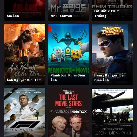
Lật Mặt 2: Phim
Ám Ảnh
Mr. Plankton
Trường
Plankton: Phim Điện
Henry Danger: Bản
Ánh Nguyệt Mưu Tâm
Ảnh
Điện Ảnh