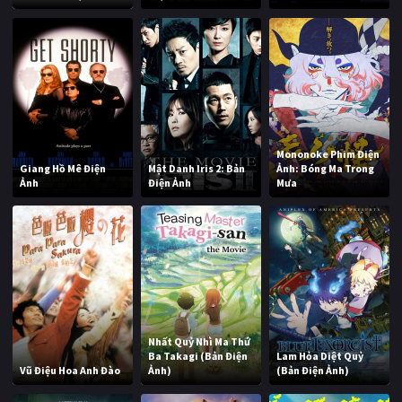
Mononoke Phim Điện
Giang Hồ Mê Điện
Mật Danh Iris 2: Bản
Ảnh: Bóng Ma Trong
Ảnh
Điện Ảnh
Mưa
Nhất Quỷ Nhì Ma Thứ
Ba Takagi (Bản Điện
Lam Hỏa Diệt Quỷ
Vũ Điệu Hoa Anh Đào
Ảnh)
(Bản Điện Ảnh)