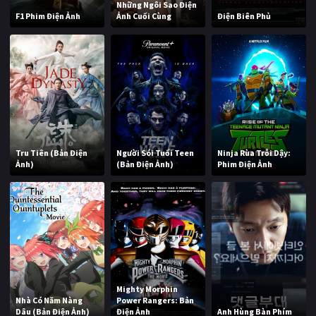
Những Ngôi Sao Điện
F1 Phim Điện Ảnh
Ảnh Cuối Cùng
Điện Biên Phủ
Tru Tiên (Bản Điện
Người Sói Tuổi Teen
Ninja Rùa Trỗi Dậy:
Ảnh)
(Bản Điện Ảnh)
Phim Điện Ảnh
Mighty Morphin
Nhà Có Năm Nàng
Power Rangers: Bản
Dâu (Bản Điện Ảnh)
Điện Ảnh
Anh Hùng Bàn Phím