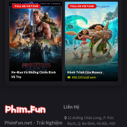
FULL HD VIETSUB
FULL HD VIETSUB
He-Man Và Những Chiến Binh
Hành Trình Của Moana
Vũ Trụ
490,530 lượt xem
239,247 lượt xem
Liên Hệ
22 đường Châu Long, P. Trúc
PhimFun.net - Trải Nghiệm
Bạch, Q. Ba Đình, Hà Nội, Việt