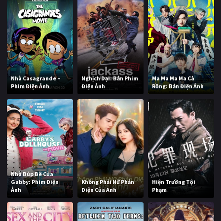
Nhà Casagrande –
Nghịch Dại: Bản Phim
Ma Ma Ma Ma Cà
Phim Điện Ảnh
Điện Ảnh
Rồng: Bản Điện Ảnh
Nhà Búp Bê Của
Gabby: Phim Điện
Không Phải Nữ Phản
Hiện Trường Tội
Ảnh
Diện Của Anh
Phạm