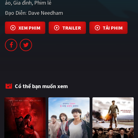
ảo
Gia đình
Phim lẻ
PHIM MỚI
Đạo Diễn:
Dave Needham
PHIM BỘ
XEM PHIM
TRAILER
TẢI PHIM
PHIM LẺ
PHIM CHIẾU RẠP
TUYỂN TẬP PHIM
BLOG
Có thể bạn muốn xem