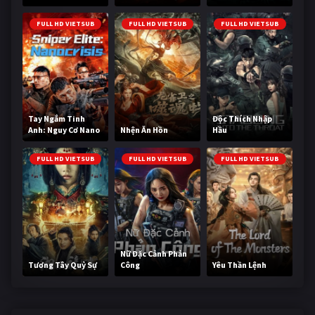
Cùng
FULL HD VIETSUB
FULL HD VIETSUB
FULL HD VIETSUB
Tay Ngắm Tinh
Độc Thích Nhập
Anh: Nguy Cơ Nano
Nhện Ăn Hồn
Hầu
FULL HD VIETSUB
FULL HD VIETSUB
FULL HD VIETSUB
Nữ Đặc Cảnh Phản
Tương Tây Quỷ Sự
Công
Yêu Thần Lệnh