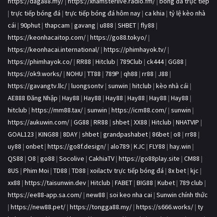
https://daga88.my/
|
https://xhamsterlive.radio.fm/
|
bóng đá trực tiếp
|
trực tiếp bóng đá
|
trực tiếp bóng đá hôm nay
|
ca khia
|
tỷ lệ kèo nhà
cái
|
90phut
|
thapcam
|
gavang
|
u888
|
SHBET
|
fly88
|
https://keonhacaitop.com/
|
https://go88.tokyo/
|
https://keonhacai.international/
|
https://phimhayok.tv/
|
https://phimhayok.co/
|
RR88
|
Hitclub
|
789Club
|
ck444
|
GG88
|
https://ok9.works/
|
NOHU
|
TT88
|
789P
|
qh88
|
rr88
|
J88
|
https://gavangtv.llc/
|
luongsontv
|
sunwin
|
hitclub
|
kèo nhà cái
|
AE888 Đăng Nhập
|
Hay88
|
Hay88
|
Hay88
|
Hay88
|
Hay88
|
Hay88
|
hitclub
|
https://mm88.tax/
|
sunwin
|
https://icm88.com/
|
sunwin
|
https://aukuwin.com/
|
GG88
|
RR88
|
shbet
|
XX88
|
Hitclub
|
NHATVIP
|
GOAL123
|
KING88
|
8DAY
|
shbet
|
grandpashabet
|
86bet
|
o8
|
rr88
|
uy88
|
onbet
|
https://go8f.design/
|
alo789
|
KJC
|
FLY88
|
hay.win
|
QS88
|
O8
|
go88
|
Socolive
|
CakhiaTV
|
https://go88play.site
|
CM88
|
8US
|
Phim Moi
|
TD88
|
TD88
|
xoilactv trực tiếp bóng đá
|
8x bet
|
kjc
|
xx88
|
https://taisunwin.dev
|
Hitclub
|
FABET
|
BIG88
|
Kubet
|
789 club
|
https://ee88-app.sa.com/
|
new88
|
soi keo nha cai
|
Sunwin chính thức
|
https://new88.pet/
|
https://tongga88.my/
|
https://s666.works/
|
ty