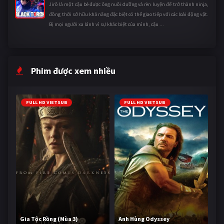
Jirô là một cậu bé được ông nuôi dưỡng và rèn luyện để trở thành ninja,
đồng thời sở hữu khả năng đặc biệt có thể giao tiếp với các loài động vật.
Bị mọi người xa lánh vì sự khác biệt của mình, cậu ...
Phim được xem nhiều
FULL HD VIETSUB
FULL HD VIETSUB
Gia Tộc Rồng (Mùa 3)
Anh Hùng Odyssey