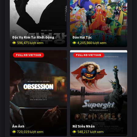
Đặc Vụ Kim Tái Khởi Động
Đảo Hải Tặc
596,475 lượt xem
4,205,860 lượt xem
FULL HD VIETSUB
FULL HD VIETSUB
Ám Ảnh
Nữ Siêu Nhân
720,019 lượt xem
548,217 lượt xem