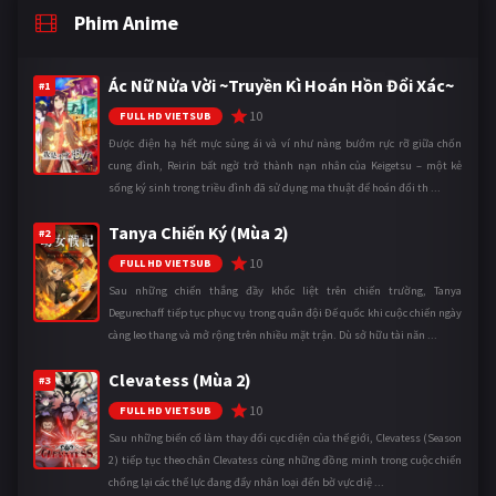
Phim Anime
Ác Nữ Nửa Vời ~Truyền Kì Hoán Hồn Đổi Xác~
#1
10
FULL HD VIETSUB
Được điện hạ hết mực sủng ái và ví như nàng bướm rực rỡ giữa chốn
cung đình, Reirin bất ngờ trở thành nạn nhân của Keigetsu – một kẻ
sống ký sinh trong triều đình đã sử dụng ma thuật để hoán đổi th ...
Tanya Chiến Ký (Mùa 2)
#2
10
FULL HD VIETSUB
Sau những chiến thắng đầy khốc liệt trên chiến trường, Tanya
Degurechaff tiếp tục phục vụ trong quân đội Đế quốc khi cuộc chiến ngày
càng leo thang và mở rộng trên nhiều mặt trận. Dù sở hữu tài năn ...
Clevatess (Mùa 2)
#3
10
FULL HD VIETSUB
Sau những biến cố làm thay đổi cục diện của thế giới, Clevatess (Season
2) tiếp tục theo chân Clevatess cùng những đồng minh trong cuộc chiến
chống lại các thế lực đang đẩy nhân loại đến bờ vực diệ ...