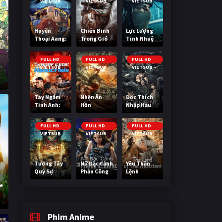
VIETSUB
VIETSUB
VIETSUB
Huyền
Chiến Binh
Lực Lượng
Thoại Aang:
Trong Gió
Tinh Nhuệ
Tiết Khí Sư
Cuối Cùng
FULL HD
FULL HD
FULL HD
VIETSUB
VIETSUB
VIETSUB
Tay Ngắm
Nhện Ăn
Độc Thích
Tinh Anh:
Hồn
Nhập Hầu
Nguy Cơ
Nano
FULL HD
FULL HD
FULL HD
VIETSUB
VIETSUB
VIETSUB
Tương Tây
Nữ Đặc Cảnh
Yêu Thần
Quỷ Sự
Phản Công
Lệnh
le
k
Phim Anime