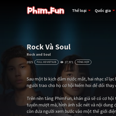
Thể loại
Quốc gia
Rock Và Soul
Rock and Soul
2025
27,971
FULL HD VIETSUB
TỔNG HỢP
Sau một bi kịch đẫm nước mắt, hai nhạc sĩ lạc 
người trao cho họ cơ hội hiếm hoi để đổi thay
Trên nền tảng
PhimFun
, khán giả sẽ có cơ hộ
tuyến mượt mà, hình ảnh sắc nét và nội dung 
còn đưa người xem bước vào một thế giới điện