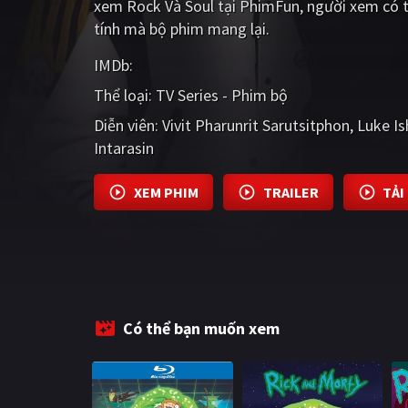
xem Rock Và Soul tại PhimFun, người xem có t
tính mà bộ phim mang lại.
IMDb:
Thể loại:
TV Series - Phim bộ
Diễn viên:
Vivit Pharunrit Sarutsitphon
Luke I
Intarasin
XEM PHIM
TRAILER
TẢI
Có thể bạn muốn xem