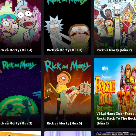
ick và Morty (Mùa 4)
Rick Và Morty (Mùa 8)
Rick và Morty (Mùa 2)
Về Lại Hang Xưa - Fragg
Rock: Back To The Roc
ick và Morty (Mùa 3)
Rick và Morty (Mùa 5)
(Mùa 2)