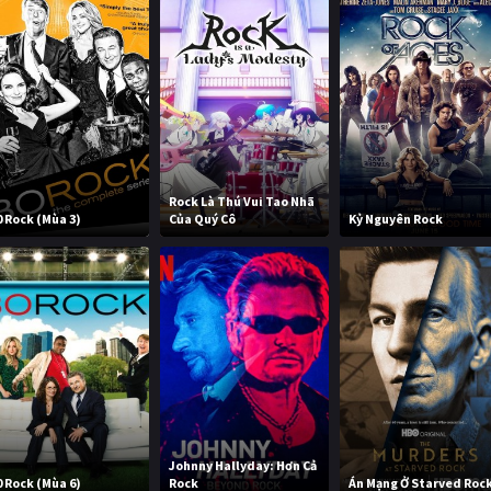
Rock Là Thú Vui Tao Nhã
0 Rock (Mùa 3)
Của Quý Cô
Kỷ Nguyên Rock
Johnny Hallyday: Hơn Cả
0 Rock (Mùa 6)
Rock
Án Mạng Ở Starved Roc