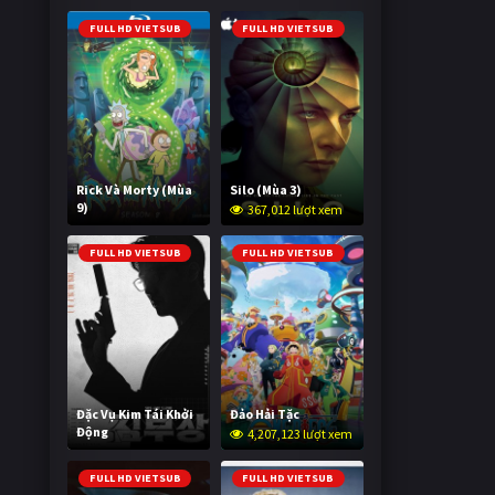
2,025,081 lượt xem
FULL HD VIETSUB
FULL HD VIETSUB
Rick Và Morty (Mùa
Silo (Mùa 3)
9)
367,012 lượt xem
2,998,164 lượt xem
FULL HD VIETSUB
FULL HD VIETSUB
Đặc Vụ Kim Tái Khởi
Đảo Hải Tặc
Động
4,207,123 lượt xem
597,368 lượt xem
FULL HD VIETSUB
FULL HD VIETSUB