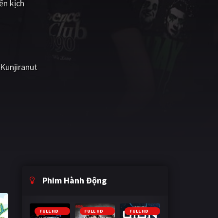
ến kịch
Kunjiranut
Phim Hành Động
FULL HD
FULL HD
FULL HD