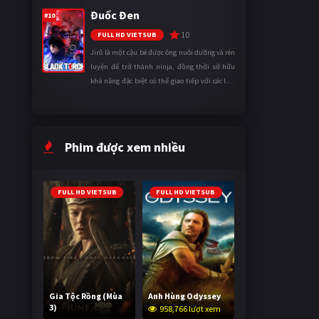
tinh thần. Khi đối mặt với những thử thách
Đuốc Đen
ngày càng khắc nghiệt, anh ...
#10
10
FULL HD VIETSUB
Jirô là một cậu bé được ông nuôi dưỡng và rèn
luyện để trở thành ninja, đồng thời sở hữu
khả năng đặc biệt có thể giao tiếp với các loài
động vật. Bị mọi người xa lánh vì sự khác biệt
của mình, cậu ...
Phim được xem nhiều
FULL HD VIETSUB
FULL HD VIETSUB
Gia Tộc Rồng (Mùa
Anh Hùng Odyssey
3)
958,766 lượt xem