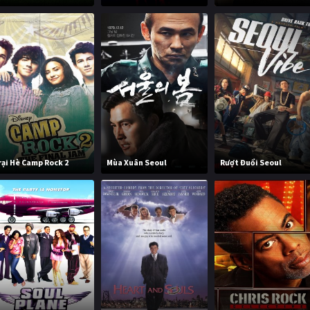
rại Hè Camp Rock 2
Mùa Xuân Seoul
Rượt Đuổi Seoul