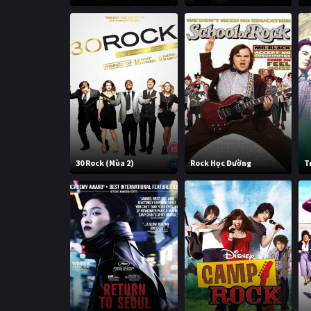
30 Rock (Mùa 2)
Rock Học Đường
T