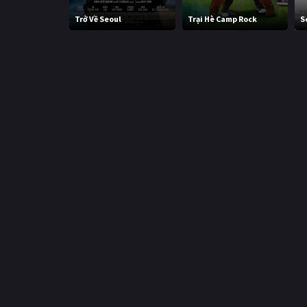
Trở Về Seoul
Trại Hè Camp Rock
S