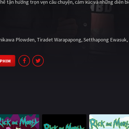
hể tận hưởng trọn vẹn câu chuyện, cảm xúc và những diễn bi
shikawa Plowden
Tiradet Warapapong
Setthapong Ewasuk
 PHIM