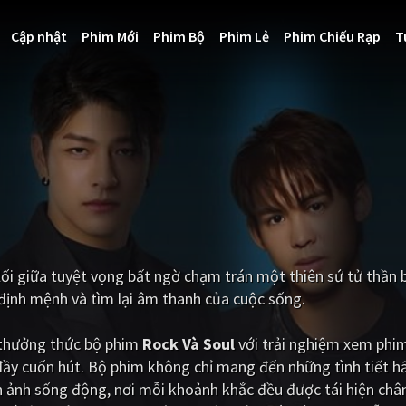
Cập nhật
Phim Mới
Phim Bộ
Phim Lẻ
Phim Chiếu Rạp
T
lối giữa tuyệt vọng bất ngờ chạm trán một thiên sứ tử thần b
 định mệnh và tìm lại âm thanh của cuộc sống.
i thưởng thức bộ phim
Rock Và Soul
với trải nghiệm xem phim
đầy cuốn hút. Bộ phim không chỉ mang đến những tình tiết 
 ảnh sống động, nơi mỗi khoảnh khắc đều được tái hiện chân