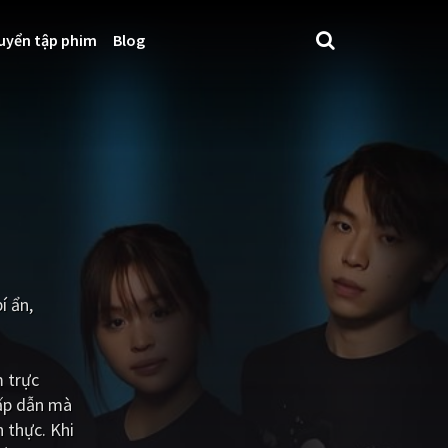
uyển tập phim
Blog
í ẩn,
 trực
hấp dẫn mà
 thực. Khi