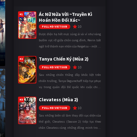
Ác Nữ Nửa Vời ~Truyền Kì
#1
Hoán Hồn Đổi Xác~
10
FULL HD VIETSUB
Được điện hạ hết mực sủng ái và ví như nàng
bướm rực rỡ giữa chốn cung đình, Reirin bất
ngờ trở thành nạn nhân của Keigetsu – một kẻ
sống ký sinh trong triều đình đã sử dụng ma
Tanya Chiến Ký (Mùa 2)
thuật để hoán đổi th ...
#2
10
FULL HD VIETSUB
Sau những chiến thắng đầy khốc liệt trên
chiến trường, Tanya Degurechaff tiếp tục phục
vụ trong quân đội Đế quốc khi cuộc chiến
ngày càng leo thang và mở rộng trên nhiều
Clevatess (Mùa 2)
mặt trận. Dù sở hữu tài năn ...
#3
10
FULL HD VIETSUB
Sau những biến cố làm thay đổi cục diện của
thế giới, Clevatess (Season 2) tiếp tục theo
chân Clevatess cùng những đồng minh trong
cuộc chiến chống lại các thế lực đang đẩy nhân
k