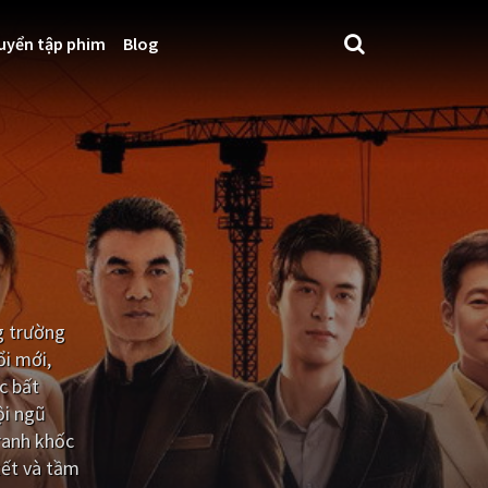
uyển tập phim
Blog
g trường
ổi mới,
c bất
ội ngũ
tranh khốc
kết và tầm