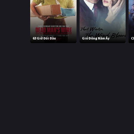
63 Giờ Đối Đầu
Gió Đông Năm Ấy
C