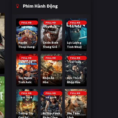
Phim Hành Động
FULL HD
FULL HD
FULL HD
VIETSUB
VIETSUB
VIETSUB
Huyền
Chiến Binh
Lực Lượng
Thoại Aang:
Trong Gió
Tinh Nhuệ
Tiết Khí Sư
Cuối Cùng
FULL HD
FULL HD
FULL HD
VIETSUB
VIETSUB
VIETSUB
Tay Ngắm
Nhện Ăn
Độc Thích
Tinh Anh:
Hồn
Nhập Hầu
Nguy Cơ
Nano
FULL HD
FULL HD
FULL HD
VIETSUB
VIETSUB
VIETSUB
Tương Tây
Nữ Đặc Cảnh
Yêu Thần
Quỷ Sự
Phản Công
Lệnh