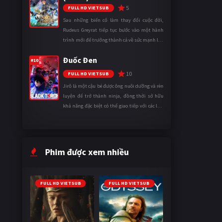
5
FULL HD VIETSUB
Sau những biến cố làm thay đổi cuộc đời,
Rudeus Greyrat tiếp tục bước vào một hành
trình mới để trưởng thành cả về sức mạnh lẫn
tinh thần. Khi đối mặt với những thử thách
Đuốc Đen
ngày càng khắc nghiệt, anh ...
#10
10
FULL HD VIETSUB
Jirô là một cậu bé được ông nuôi dưỡng và rèn
luyện để trở thành ninja, đồng thời sở hữu
khả năng đặc biệt có thể giao tiếp với các loài
động vật. Bị mọi người xa lánh vì sự khác biệt
của mình, cậu ...
Phim được xem nhiều
FULL HD VIETSUB
FULL HD VIETSUB