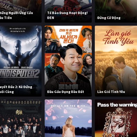
hững Người Ứng Cứu
Tế Bào Đang Hoạt Động!
ầu Tiên
ĐEN
Đừng Cử Động
uyết Đấu 2: Kẻ Đứng
uối Cùng
Đầu Gấu Đụng Đầu Đất
Làn Gió Tình Yêu