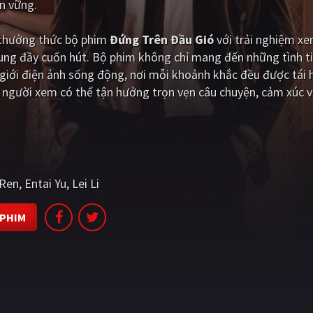
n vững.
i thưởng thức bộ phim
Đứng Trên Đầu Gió
với trải nghiệm x
dung đầy cuốn hút. Bộ phim không chỉ mang đến những tình t
iới điện ảnh sống động, nơi mỗi khoảnh khắc đều được tái 
 người xem có thể tận hưởng trọn vẹn câu chuyện, cảm xúc 
 Ren
Entai Yu
Lei Li
 PHIM