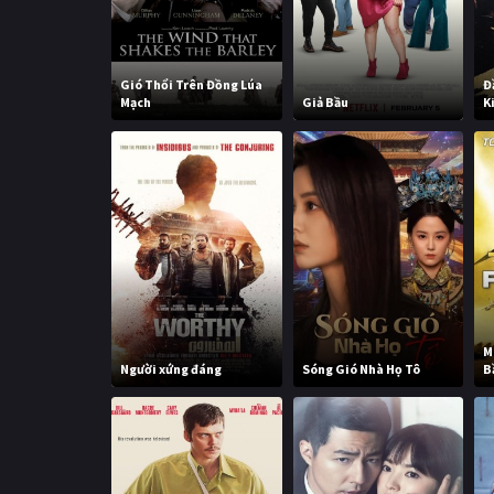
Gió Thổi Trên Đồng Lúa
Đ
Mạch
Giả Bầu
K
M
Người xứng đáng
Sóng Gió Nhà Họ Tô
B