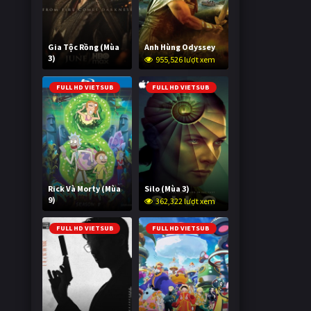
Gia Tộc Rồng (Mùa
Anh Hùng Odyssey
3)
955,526 lượt xem
2,021,464 lượt xem
FULL HD VIETSUB
FULL HD VIETSUB
Rick Và Morty (Mùa
Silo (Mùa 3)
9)
362,322 lượt xem
2,996,453 lượt xem
FULL HD VIETSUB
FULL HD VIETSUB