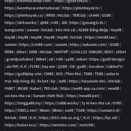
https://keonhacaitop.com/
|
https://go88.tokyo/
|
https://keonhacai.international/
|
https://phimhayok.tv/
|
https://phimhayok.co/
|
RR88
|
Hitclub
|
789Club
|
ck444
|
GG88
|
https://ok9.works/
|
qh88
|
rr88
|
J88
|
https://gavangtv.llc/
|
luongsontv
|
sunwin
|
hitclub
|
kèo nhà cái
|
AE888 Đăng Nhập
|
Hay88
|
Hay88
|
Hay88
|
Hay88
|
Hay88
|
Hay88
|
hitclub
|
https://mm88.tax/
|
sunwin
|
https://icm88.com/
|
sunwin
|
https://aukuwin.com/
|
GG88
|
RR88
|
shbet
|
XX88
|
Hitclub
|
NHATVIP
|
GOAL123
|
KING88
|
8DAY
|
shbet
|
grandpashabet
|
86bet
|
o8
|
rr88
|
uy88
|
onbet
|
https://go8f.design/
|
alo789
|
KJC
|
FLY88
|
hay.win
|
QS88
|
O8
|
go88
|
Socolive
|
CakhiaTV
|
https://go88play.site
|
CM88
|
8US
|
Phim Moi
|
TD88
|
TD88
|
xoilactv
trực tiếp bóng đá
|
8x bet
|
kjc
|
xx88
|
https://taisunwin.dev
|
Hitclub
|
FABET
|
BIG88
|
Kubet
|
789 club
|
https://ee88-app.sa.com/
|
new88
|
soi keo nha cai
|
Sunwin chính thức
|
https://new88.pet/
|
https://tongga88.my/
|
https://s666.works/
|
ty le keo nha cai
|
UY88
|
https://tt8811.net/
|
68win
|
68win
|
ea88
|
TG88
|
https://sunwin3.nl/
|
hitclub
|
XX88
|
KJC
|
https://b52-club.us.org/
|
KJC
|
https://kjc.ad/
|
https://kubet.eco/
|
https://xemtiso.com/
|
motchill
|