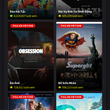
Đảo Hải Tặc
Đặc Vụ Kim Tái Khởi Động
4,219,427 lượt xem
605,159 lượt xem
FULL HD VIETSUB
FULL HD VIETSUB
Ám Ảnh
Nữ Siêu Nhân
728,611 lượt xem
556,213 lượt xem
FULL HD VIETSUB
FULL HD VIETSUB