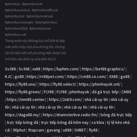
#phimfun #phimfunnet
#phimfunonline #phimfunofficial
#phimfunhd #phimfunvietsub
#phimfunmienphi #xemphimfun
#phimfun2026 #phimfunmoi
#phimfun.net
Trang web này không lưu trữ bất kỳ tệp
nào trên máy chủ của chúng tôi, chúng
tôi chỉ liên kết với phương tiện được lưu
trữ trên các dịch vụ của bên thứ 3.
Sv388
|
Sv368
|
xx88
|
https://luphim.com/
|
https://bet88.graphics/
|
KJC
|
go88
|
https://rr88pet.com/
|
https://cm88.cn.com/
|
XX88
|
go88
|
https://fly88.uno/
|
https://fly88.select/
|
https://phimhayok.onl/
|
https://fly88.green/
|
FLY88
|
FLY88
|
phimhayok
|
đá gà trực tiếp
|
CM88
|
https://mm88.center/
|
https://2ok9.com/
|
nhà cái uy tín
|
nhà cái uy
tín
|
nhà cái uy tín
|
nhà cái uy tín
|
nhà cái uy tín
|
nhà cái uy tín
|
https://daga88.my/
|
https://xhamsterlive.radio.fm/
|
bóng đá trực tiếp
|
trực tiếp bóng đá
|
trực tiếp bóng đá hôm nay
|
ca khia
|
tỷ lệ kèo nhà
cái
|
90phut
|
thapcam
|
gavang
|
u888
|
SHBET
|
fly88
|