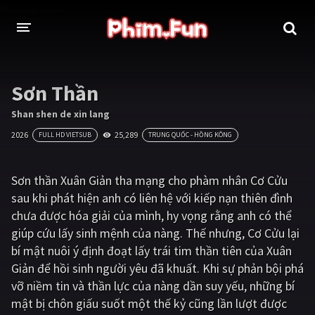
THỂ LOẠI
Sơn Thần
Thần thoại - Cổ trang
Hành động
Shan shen de xin lang
2026
25,289
FULL HD VIETSUB
TRUNG QUỐC - HỒNG KÔNG
Tâm lý
Chiến tranh
Võ thuật - Kiếm hiệp
Nhạc kịch
Sơn thần Xuân Giản tha mạng cho phàm nhân Cơ Cửu
sau khi phát hiện anh có liên hệ với kiếp nạn thiên đình
Kinh dị
Tội phạm - Hình sự
chưa được hóa giải của mình, hy vọng rằng anh có thể
Phiêu lưu
Hài hước
giúp cứu lấy sinh mệnh của nàng. Thế nhưng, Cơ Cửu lại
bí mật nuôi ý định đoạt lấy trái tim thần tiên của Xuân
Viễn tưởng
Khoa học - Tài liệu
Giản để hồi sinh người yêu đã khuất. Khi sự phản bội phá
Hoạt hình
Thể thao
vỡ niềm tin và thần lực của nàng dần suy yếu, những bí
mật bị chôn giấu suốt một thế kỷ cũng lần lượt được
Tình cảm - Lãng mạn
Kỳ ảo