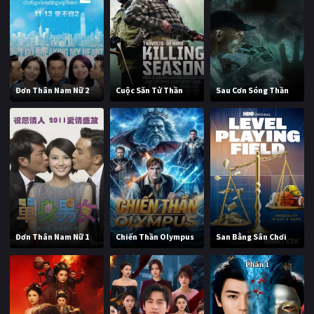
Đơn Thân Nam Nữ 2
Cuộc Săn Tử Thần
Sau Cơn Sóng Thần
Đơn Thân Nam Nữ 1
Chiến Thần Olympus
San Bằng Sân Chơi