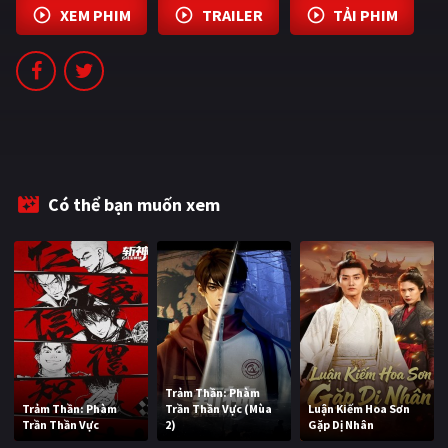
XEM PHIM
TRAILER
TẢI PHIM
PHIM MỚI
PHIM BỘ
PHIM LẺ
PHIM CHIẾU RẠP
TUYỂN TẬP PHIM
Có thể bạn muốn xem
BLOG
Trảm Thần: Phàm
Trảm Thần: Phàm
Trần Thần Vực (Mùa
Luận Kiếm Hoa Sơn
Trần Thần Vực
2)
Gặp Dị Nhân