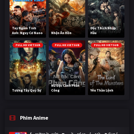
Tay Ngắm Tinh
Độc Thích Nhập
Anh: Nguy Cơ Nano
Nhện Ăn Hồn
Hầu
FULL HD VIETSUB
FULL HD VIETSUB
FULL HD VIETSUB
Nữ Đặc Cảnh Phản
Tương Tây Quỷ Sự
Công
Yêu Thần Lệnh
Phim Anime