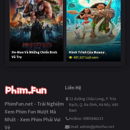
He-Man Và Những Chiến Binh
Hành Trình Của Moana
Vũ Trụ
497,637 lượt xem
246,999 lượt xem
Liên Hệ
22 đường Châu Long, P. Trúc
PhimFun.net - Trải Nghiệm
Bạch, Q. Ba Đình, Hà Nội, Việt
Nam
Xem Phim Fun Mượt Mà
Hotline: 0985646233
Nhất - Xem Phim Phải Vui
Vẻ
Email:
admin@phimfun.net