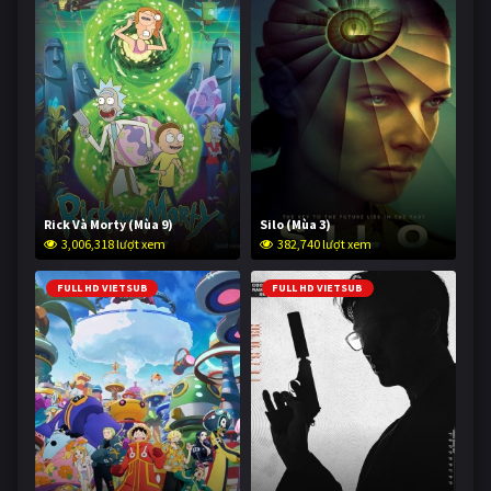
Rick Và Morty (Mùa 9)
Silo (Mùa 3)
3,006,318 lượt xem
382,740 lượt xem
FULL HD VIETSUB
FULL HD VIETSUB