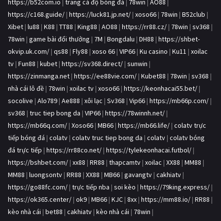
https://b52com.io
|
trang cá độ bóng đá
|
78win
|
AO88
|
https://c168.guide/
|
https://luck81.jp.net/
|
xoso66
|
78win
|
B52club
|
Xibet
|
lu88
|
K88
|
TT88
|
King88
|
AO88
|
https://rr88.cz/
|
78win
|
sv368
|
78win
|
game bài đổi thưởng
|
7M
|
Bongdalu
|
DH88
|
https://shbet-
okvip.uk.com/
|
qs88
|
Fly88
|
xoso 66
|
VIP66
|
Ku casino
|
Ku11
|
xoilac
tv
|
Fun88
|
kubet
|
https://sv368.direct/
|
sunwin
|
https://zinmanga.net
|
https://ee88vie.com/
|
Kubet88
|
78win
|
sv368
|
nhà cái lô đề
|
78win
|
xoilac tv
|
xoso66
|
https://keonhacai55.bet/
|
socolive
|
Alo789
|
Ae888
|
xôi lạc
|
Sv368
|
Vip66
|
https://mb66p.com/
|
sv368
|
truc tiep bong da
|
VIP66
|
https://78winnh.net/
|
https://mb66q.com/
|
Xoso66
|
MB66
|
https://mb66.life/
|
colatv trực
tiếp bóng đá
|
colatv
|
colatv truc tiep bong da
|
colatv
|
colatv bóng
đá trực tiếp
|
https://rr88co.net/
|
https://tylekeonhacai.futbol/
|
https://bshbet.com/
|
xx88
|
RR88
|
thapcamtv
|
xoilac
|
XX88
|
MM88
|
MM88
|
luongsontv
|
RR88
|
XX88
|
MB66
|
gavangtv
|
cakhiatv
|
https://go88fc.com/
|
trực tiếp nba
|
soi kèo
|
https://79king.express/
|
https://ok365.center/
|
ok9
|
MB66
|
KJC
|
8xx
|
https://mm88.io/
|
RR88
|
kèo nhà cái
|
bet88
|
cakhiatv
|
kèo nhà cái
|
78win
|