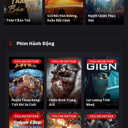
Gió Nổi Hàn Dương,
Huyết Chiến Thục
Thần Y Báo Thù
Xuân Sơn Cảnh
Sơn
Phim Hành Động
FULL HD VIETSUB
FULL HD VIETSUB
FULL HD VIETSUB
Huyền Thoại Aang:
Chiến Binh Trong
Lực Lượng Tinh
Tiết Khí Sư Cuối
Gió
Nhuệ
Cùng
FULL HD VIETSUB
FULL HD VIETSUB
FULL HD VIETSUB