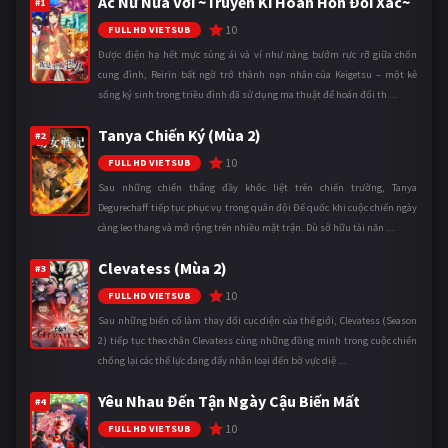
Ác Nữ Nửa Vời ~Truyền Kì Hoán Hồn Đổi Xác~
#1
10
FULL HD VIETSUB
Được điện hạ hết mực sủng ái và ví như nàng bướm rực rỡ giữa chốn
cung đình, Reirin bất ngờ trở thành nạn nhân của Keigetsu – một kẻ
sống ký sinh trong triều đình đã sử dụng ma thuật để hoán đổi th ...
Tanya Chiến Ký (Mùa 2)
#2
10
FULL HD VIETSUB
Sau những chiến thắng đầy khốc liệt trên chiến trường, Tanya
Degurechaff tiếp tục phục vụ trong quân đội Đế quốc khi cuộc chiến ngày
càng leo thang và mở rộng trên nhiều mặt trận. Dù sở hữu tài năn ...
Clevatess (Mùa 2)
#3
10
FULL HD VIETSUB
Sau những biến cố làm thay đổi cục diện của thế giới, Clevatess (Season
2) tiếp tục theo chân Clevatess cùng những đồng minh trong cuộc chiến
chống lại các thế lực đang đẩy nhân loại đến bờ vực diệ ...
Yêu Nhau Đến Tận Ngày Cậu Biến Mất
#4
10
FULL HD VIETSUB