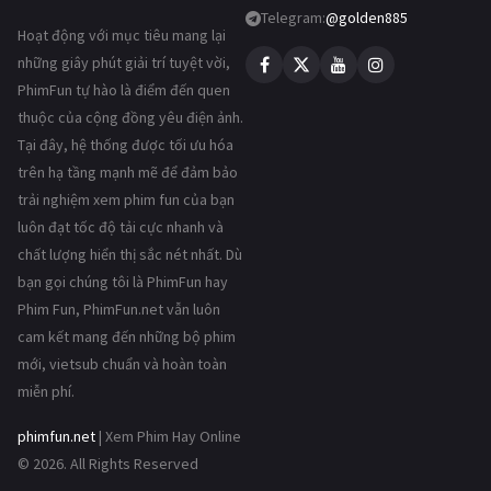
Telegram:
@golden885
Hoạt động với mục tiêu mang lại
những giây phút giải trí tuyệt vời,
PhimFun tự hào là điểm đến quen
thuộc của cộng đồng yêu điện ảnh.
Tại đây, hệ thống được tối ưu hóa
trên hạ tầng mạnh mẽ để đảm bảo
trải nghiệm xem phim fun của bạn
luôn đạt tốc độ tải cực nhanh và
chất lượng hiển thị sắc nét nhất. Dù
bạn gọi chúng tôi là PhimFun hay
Phim Fun, PhimFun.net vẫn luôn
cam kết mang đến những bộ phim
mới, vietsub chuẩn và hoàn toàn
miễn phí.
phimfun.net
| Xem Phim Hay Online
© 2026. All Rights Reserved