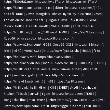
https://f8beta2.me/
|
https://rikvip97.art/
|
https://sunwin97.art/
|
https://kclub.team/
|
SHBET
|
xx88
|
8kbet
|
https://rr88.se.net/
|
kèo
nhà cái
|
RR88
|
78win
|
bongdalu
|
nha cai uy tin
|
ty le ca cuoc
|
7mcn
|
Xóc đĩa online
|
Kèo nhà cái 5
|
88goals
|
iwin
|
Tài xỉu MD5
|
1GOM
|
Rikvip
|
Go88
|
B52 club
|
max88
|
MM88
|
Ae888
|
go88
|
xoso66
|
https://cm88.dad/
|
https://hi88.uno/
|
MM88
|
https://alo789ga.com/
|
Xoso66
|
phim sex vlxx
|
https://xx88brand.com/
|
https://sunwin19.cn.com/
|
GG88
|
Xoso66
|
XX88
|
https://rr88it.com/
|
RR88
|
nổ hũ
|
MB66
|
SC88
|
https://www.fly888.club/
|
hitclub
|
f168
|
https://hoiquantv.vip/
|
https://hoiquantv.site/
|
https://hoiquantv.online/
|
xoso66
|
Socolive
|
8XX
|
SumClub
|
HITCLUB
|
https://uu88n.org/
|
tr88
|
ae888
|
mcw
|
kuwin
|
88bet
|
x88
|
ao88
|
qq88
|
sumclub
|
go88
|
B52 club
|
https://shbet.health/
|
https://vnew88.net/
|
nổ hũ
|
mu88
|
https://qs88.team/
|
https://hi88.pink
|
hz88
|
68win
|
XX88
|
8XBET
|
VN168
|
keonhacai
|
hitclub
|
789club
|
sunwin
|
1gom
|
https://rikvippro.me/
|
TK688
|
bongdalu
|
fb88
|
m88
|
win55
|
86bet
|
https://go88v2.net/
|
GG88
|
lv88
|
https://new88pm.com/
|
On68
|
https://gg88fun.com
|
go88
|
U888
|