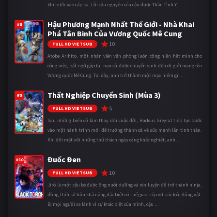
khi bước vào cấp ba. Lời cầu nguyện của cậu được Thần Tình Y ...
Hậu Phương Mạnh Nhất Thế Giới - Nhà Khai
#8
Phá Tân Binh Của Vương Quốc Mê Cung
10
FULL HD VIETSUB
Atobe Arihito, một nhân viên văn phòng luôn cống hiến hết mình cho
công việc, bất ngờ gặp tai nạn và được chuyển sinh đến dị giới mang tên
Vương quốc Mê Cung. Tại đây, anh trở thành một mạo hiểm gi ...
Thất Nghiệp Chuyển Sinh (Mùa 3)
#9
5
FULL HD VIETSUB
Sau những biến cố làm thay đổi cuộc đời, Rudeus Greyrat tiếp tục bước
vào một hành trình mới để trưởng thành cả về sức mạnh lẫn tinh thần.
Khi đối mặt với những thử thách ngày càng khắc nghiệt, anh ...
Đuốc Đen
#10
10
FULL HD VIETSUB
Jirô là một cậu bé được ông nuôi dưỡng và rèn luyện để trở thành ninja,
đồng thời sở hữu khả năng đặc biệt có thể giao tiếp với các loài động vật.
Bị mọi người xa lánh vì sự khác biệt của mình, cậu ...