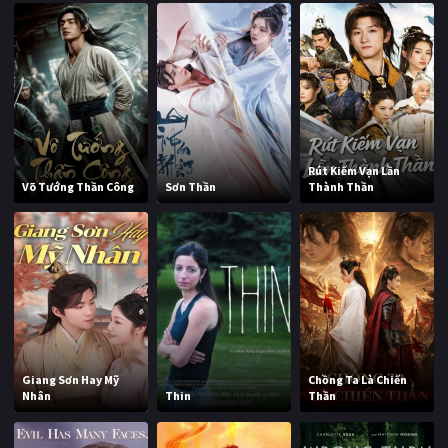
Rút Kiếm Vạn Lần
Võ Tướng Thần Công
Sơn Thần
Thành Thần
Giang Sơn Hay Mỹ
Chồng Ta Là Chiến
Nhân
Thin
Thần