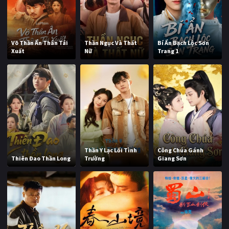
Võ Thần Ẩn Thân Tái
Thần Ngục Và Thất
Bí Ẩn Bạch Lộc Sơn
Xuất
Nữ
Trang 1
Thần Y Lạc Lối Tình
Công Chúa Gánh
Thiên Đao Thần Long
Trường
Giang Sơn