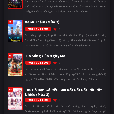
Ẩn sau bức màn của một học viện bí mật là nơi những cô gái mồ côi được
nuôi dưỡng và huấn luyện để trở thành những cỗ máy chiến đấu. Trong
thế giới khắc nghiệt ấy, cái chết được xem là điều hiển nh ...
Xanh Thẳm (Mùa 3)
#5
10
FULL HD VIETSUB
Sau hàng loạt chuyến phiêu lưu điên rồ và những kỷ niệm khó quên,
Grand Blue Dreaming (Season 3) tiếp tục theo chân Iori Kitahara cùng các
thành viên câu lạc bộ lặn trong những ngày tháng đại học đ ...
Tia Sáng Của Ngày Mai
#6
10
FULL HD VIETSUB
Lấy bối cảnh một Kyoto giả tưởng của thế kỷ 20, bộ phim kể về hai anh
em Seiroku và Kihachi Sakamoto, những người ôm ấp khát vọng đưa Kỷ
nguyên Điện đến với đất nước thông qua cuốn Danh mục Điện th ...
100 Cô Bạn Gái Yêu Bạn Rất Rất Rất Rất Rất
#7
Nhiều (Mùa 3)
10
FULL HD VIETSUB
Sau khi trải qua 100 lần thất tình suốt những năm trung học cơ sở,
Rentaro Aijo quyết định đến một ngôi đền để cầu mong tìm được bạn gái