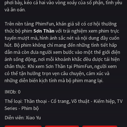
phơi bày, kéo cả hai vào vòng xoáy của số phận, tình yêu
và ân oán.
Giật gân
Gia đình
Bí ẩn
Lịch sử
Trên nền tảng
PhimFun
, khán giả sẽ có cơ hội thưởng
thức bộ phim
Sơn Thần
với trải nghiệm xem phim trực
Viễn Tây
Tiểu sử
tuyến mượt mà, hình ảnh sắc nét và nội dung đầy cuốn
GameShow
DramaTV
hút. Bộ phim không chỉ mang đến những tình tiết hấp
dẫn mà còn đưa người xem bước vào một thế giới điện
QUỐC GIA
ảnh sống động, nơi mỗi khoảnh khắc đều được tái hiện
chân thực. Khi xem Sơn Thần tại PhimFun, người xem
Âu - Mỹ
Trung Quốc - Hồng Kông
có thể tận hưởng trọn vẹn câu chuyện, cảm xúc và
những diễn biến kịch tính mà bộ phim mang lại.
Hàn Quốc
Nhật Bản
IMDb:
0
Ấn Độ
Việt Nam
Thể loại:
Thần thoại - Cổ trang
Võ thuật - Kiếm hiệp
TV
Tổng hợp
Series - Phim bộ
Diễn viên:
Xiao Yu
CẬP NHẬT