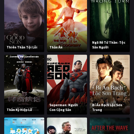
Ngã Rẽ Tử Thần: Tộc
Thiên Thần Tội Lỗi
Thần Ăn
Săn Người
Superman: Người
Bí Ẩn Bạch Lộc Sơn
Thần Kỳ Hiệp Lữ
Con Cộng Sản
Trang